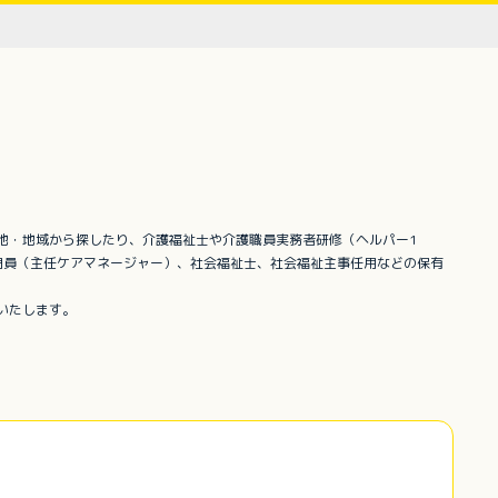
地・地域から探したり、介護福祉士や介護職員実務者研修（ヘルパー1
門員（主任ケアマネージャー）、社会福祉士、社会福祉主事任用などの保有
いたします。