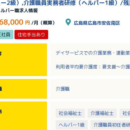
ー2級）,介護職員実務者研修（ヘルパー1級）/残
ヘルパー職求人情報
68,000
円
/月（概算）
広島県広島市安佐南区
正社員
住宅手当あり
デイサービスでの介護業務・運動業
容
利用者平均要介護度：要支援～介護
日勤帯職員配置人数：4～5名
定員：18名
使用車種：AT軽自動車のみ
種
介護職
格
社会福祉士
介護福祉士
社
ヘルパー1級
介護職員初任者