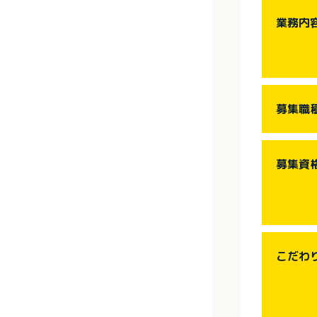
業務内
募集職
募集資
こだわ