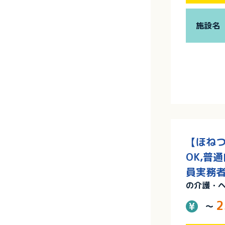
施設名
【ほねつ
OK,普
員実務者
の介護・
2
～