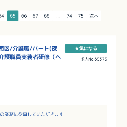
64
65
66
67
68
...
74
75
次へ
区/介護職/パート(夜
★気になる
,介護職員実務者研修（ヘ
求人No.65375
の業務に従事していただきます。