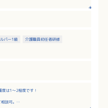
への対応（おむつ交換などの介護を含む）
回
ルパーとして働いていただく時間があります。
ルパー1級
介護職員初任者研修
護度は1～2程度です！
て相談可。
す！