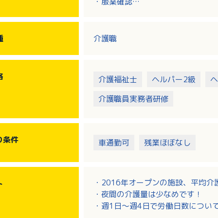
・服薬確認
・ナースコール対応、緊急呼び出し
・夜間受付対応、施設内巡
・施錠確認
種
介護職
・日勤者への引き継ぎ
・日誌入力 他
※業務中、一部同法人の訪問介護ヘ
格
介護福祉士
ヘルパー2級
ヘ
介護職員実務者研修
り
条件
車通勤可
残業ほぼなし
・2016年オープンの施設、平均介
ト
・夜間の介護量は少なめです！
・週1日～週4日で労働日数につい
・無料駐車場があり車通勤が可能で