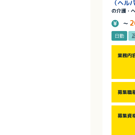
（ヘルパ
の介護・
2
～
日勤
業務内
募集職
募集資