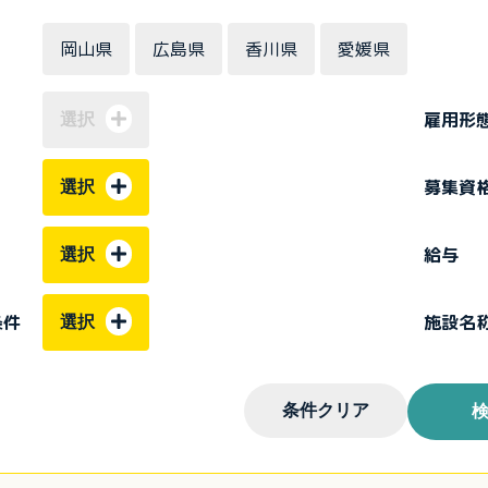
岡山県
広島県
香川県
愛媛県
雇用形
選択
募集資
選択
給与
選択
条件
施設名
選択
条件クリア