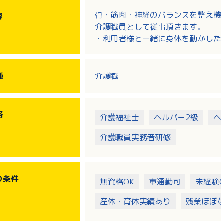
骨・筋肉・神経のバランスを整え機
容
介護職員として従事頂きます。
・利用者様と一緒に身体を動かした
だきます。
・入浴介助
・レクリエーション
種
介護職
・送迎業務
・記録業務
格
介護福祉士
ヘルパー2級
ヘ
介護職員実務者研修
り
条件
無資格OK
車通勤可
未経験
産休・育休実績あり
残業ほぼ