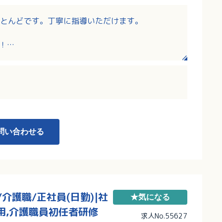
とんどです。丁寧に指導いただけます。
！
り！
れぞれの部署の活躍を称え合う会があります。
問い合わせる
護職/正社員(日勤)|社
★気になる
用,介護職員初任者研修
求人No.55627