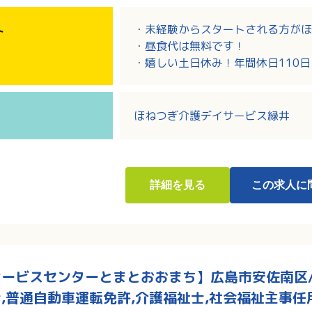
・未経験からスタートされる方がほ
ト
・昼食代は無料です！
・嬉しい土日休み！年間休日110日
・車通勤可能です！
・年末年始、夏季休暇、GW休みあ
・1年に1度、全従業員が集まりそ
ほねつぎ介護デイサービス緑井
詳細
を見る
この求人に
ービスセンターとまとおおまち】広島市安佐南区/介
,普通自動車運転免許,介護福祉士,社会福祉主事任