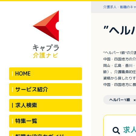
介護求人・転職のキ
”ヘル
”ヘルパー1級”の
中国・四国地方の介
岡山・広島・香川・
級）、介護職員初任
HOME
資格から探したりす
中国・四国地方に展
サービス紹介
ヘルパー1級 ×
求人検索
特集一覧
求