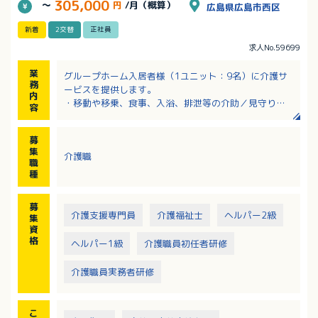
305,000
～
円
/月（概算）
広島県広島市西区
新着
2交替
正社員
求人No.59699
業
グループホーム入居者様（1ユニット：9名）に介護サ
務
ービスを提供します。
内
・移動や移乗、食事、入浴、排泄等の介助／見守り
容
・ホーム内レクレーション開催
・外出支援（外出レクや病院受診等）
募
・買い物（ご利用者の買い物代行／ホーム備品購入
集
介護職
等）
職
・介護記録作成（iPad操作）
種
・季節に応じた行事の開催
※社用車（軽AT車）の運転をお願いする場合あり
募
介護支援専門員
介護福祉士
ヘルパー2級
集
資
格
ヘルパー1級
介護職員初任者研修
介護職員実務者研修
こ