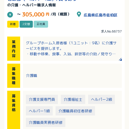
の介護・ヘルパー職求人情報
305,000
～
円
/月（概算）
広島県広島市佐伯区
新着
2交替
正社員
求人No.66737
業
グループホーム入居者様（1ユニット：9名）に介護サ
務
ービスを提供します。
内
・移動や移乗、食事、入浴、排泄等の介助／見守り
容
・ホーム内レクレーション開催
・外出支援（外出レクや病院受診等）
募
・買い物（ご利用者の買い物代行／ホーム備品購入
集
介護職
等）
職
・介護記録作成（iPad操作）
種
・季節に応じた行事の開催
※社用車（軽AT車）の運転をお願いする場合あり
募
介護支援専門員
介護福祉士
ヘルパー2級
集
資
格
ヘルパー1級
介護職員初任者研修
介護職員実務者研修