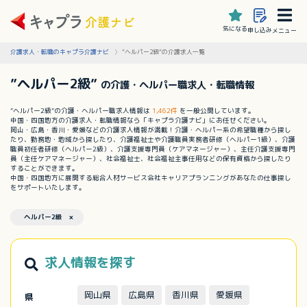
気になる
申し込み
メニュー
介護求人・転職のキャプラ介護ナビ
”ヘルパー2級”の介護求人一覧
”ヘルパー2級”
の介護・ヘルパー職求人・転職情報
”ヘルパー2級”の介護・ヘルパー職求人情報は
1,462件
を一般公開しています。
中国・四国地方の介護求人・転職情報なら「キャプラ介護ナビ」にお任せください。
岡山・広島・香川・愛媛などの介護求人情報が満載！介護・ヘルパー系の希望職種から探し
たり、勤務地・地域から探したり、介護福祉士や介護職員実務者研修（ヘルパー1級）、介護
職員初任者研修（ヘルパー2級）、介護支援専門員（ケアマネージャー）、主任介護支援専門
員（主任ケアマネージャー）、社会福祉士、社会福祉主事任用などの保有資格から探したり
することができます。
中国・四国地方に展開する総合人材サービス会社キャリアプランニングがあなたの仕事探し
をサポートいたします。
ヘルパー2級 ×
求人情報を探す
岡山県
広島県
香川県
愛媛県
県