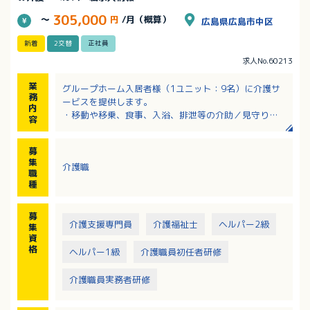
305,000
～
円
/月（概算）
広島県広島市中区
新着
2交替
正社員
求人No.60213
業
グループホーム入居者様（1ユニット：9名）に介護サ
務
ービスを提供します。
内
・移動や移乗、食事、入浴、排泄等の介助／見守り
容
・ホーム内レクレーション開催
・外出支援（外出レクや病院受診等）
募
・買い物（ご利用者の買い物代行／ホーム備品購入
集
介護職
等）
職
・介護記録作成（iPad操作）
種
・季節に応じた行事の開催
※社用車（軽AT車）の運転をお願いする場合あり
募
介護支援専門員
介護福祉士
ヘルパー2級
集
資
格
ヘルパー1級
介護職員初任者研修
介護職員実務者研修