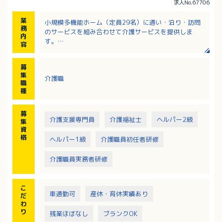
求人No.67706
業
小規模多機能ホーム（定員29名）に通い・泊り・訪問
務
のサービスを組み合わせて介護サービスを提供しま
内
す。
容
・移動や移乗、食事、入浴、排泄等の介助／見守り
・ご利用者様の送迎 ※送迎は社用車（軽AT車）
募
・ホーム内レクレーション開催
集
介護職
・外出支援（外出レクや病院受診等）
職
・買い物（ご利用者の買い物代行／ホーム備品購入
種
等）
・介護記録作成（iPad操作）
募
・季節に応じた行事の開催
介護支援専門員
介護福祉士
ヘルパー2級
集
・食材、消耗品、衛生用品等の発注
資
・小口現金管理やおむつ在庫管理等の事務作業
格
ヘルパー1級
介護職員初任者研修
介護職員実務者研修
こ
車通勤可
産休・育休実績あり
だ
わ
り
残業ほぼなし
ブランクOK