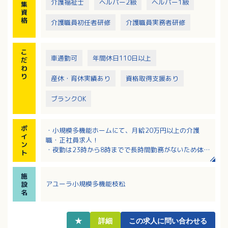
介護福祉士
ヘルパー2級
ヘルパー1級
集
資
格
介護職員初任者研修
介護職員実務者研修
こ
車通勤可
年間休日110日以上
だ
わ
り
産休・育休実績あり
資格取得支援あり
ブランクOK
ポ
・小規模多機能ホームにて、月給20万円以上の介護
イ
職・正社員求人！
ン
・夜勤は23時から8時までで長時間勤務がないため体へ
ト
の負担も少なめ！
・先輩社員がついて教えてくれるのでブランクがある
施
方も安心！
アユーラ小規模多機能枝松
設
・ライフスタイルに合わせて休日の相談が可能なシフ
名
ト制！
・資格取得費用や社外研修参加費用の補助制度が充
実！
★
詳細
この求人に問い合わせる
・マイカー通勤が可能で社員食堂も完備！