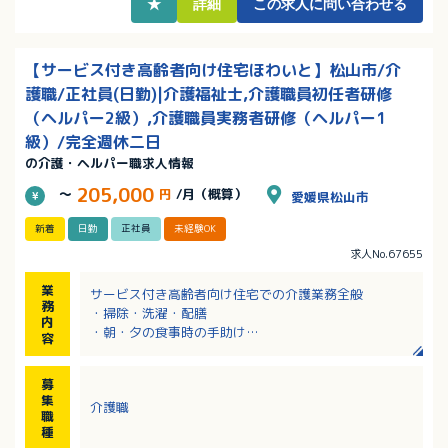
★
詳細
この求人に問い合わせる
【サービス付き高齢者向け住宅ほわいと】松山市/介
護職/正社員(日勤)|介護福祉士,介護職員初任者研修
（ヘルパー2級）,介護職員実務者研修（ヘルパー1
級）/完全週休二日
の介護・ヘルパー職求人情報
205,000
～
円
/月（概算）
愛媛県松山市
新着
日勤
正社員
未経験OK
求人No.67655
業
サービス付き高齢者向け住宅での介護業務全般
務
・掃除・洗濯・配膳
内
・朝・夕の食事時の手助け
容
・介護度の重い利用者への身体的介護
※食事は業者が調理
募
※利用者の多くは日中デイサービスを利用
集
介護職
職
種