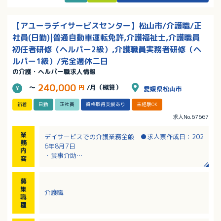
【アユーラデイサービスセンター】松山市/介護職/正
社員(日勤)|普通自動車運転免許,介護福祉士,介護職員
初任者研修（ヘルパー2級）,介護職員実務者研修（ヘ
ルパー1級）/完全週休二日
の介護・ヘルパー職求人情報
240,000
～
円
/月（概算）
愛媛県松山市
新着
日勤
正社員
資格取得支援あり
未経験OK
求人No.67667
業
デイサービスでの介護業務全般 ●求人票作成日：202
務
6年8月7日
内
・食事介助
容
・入浴介助
・排泄介助 等
募
・レクリエーション 等
集
介護職
・送迎業務
職
※送迎には社用車を使用（軽自動車・ミニバン等AT
種
車 ドライバーがいるため、お休みの日などに対応）