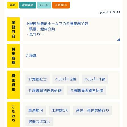
新着
夜勤専従
パート
未経験OK
求人No.67688
業
小規模多機能ホームでの介護業務全般
務
・就寝、起床介助
内
・見守り
容
・食事介助 等
※業務内容は身体介護から生活支援まで多岐にわたり
募
ますが、
集
介護職
調理や清掃・洗濯などを介護職員の業務から切り離
職
し、効率化に努めています。
種
募
介護福祉士
ヘルパー2級
ヘルパー1級
集
資
格
介護職員初任者研修
介護職員実務者研修
こ
車通勤可
未経験OK
産休・育休実績あり
だ
わ
り
残業ほぼなし