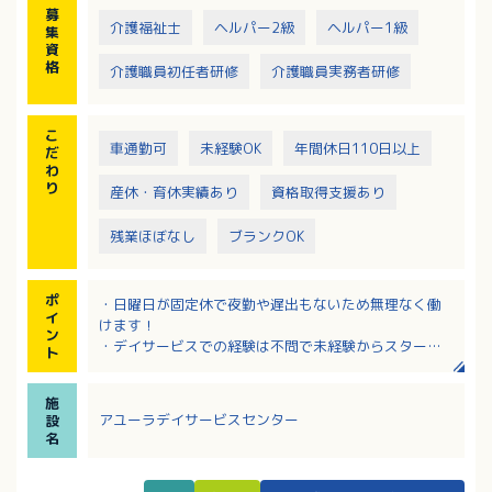
募
介護福祉士
ヘルパー2級
ヘルパー1級
集
資
格
介護職員初任者研修
介護職員実務者研修
こ
車通勤可
未経験OK
年間休日110日以上
だ
わ
り
産休・育休実績あり
資格取得支援あり
残業ほぼなし
ブランクOK
ポ
・日曜日が固定休で夜勤や遅出もないため無理なく働
イ
けます！
ン
・デイサービスでの経験は不問で未経験からスタート
ト
可能です！
・社外研修や資格取得費用補助制度がありスキルアッ
施
プできます！
アユーラデイサービスセンター
設
・昇給や年2回の賞与支給があり頑張りがしっかり還元
名
されます！
・育児休業や短時間勤務制度など私生活と両立しやす
い環境です！