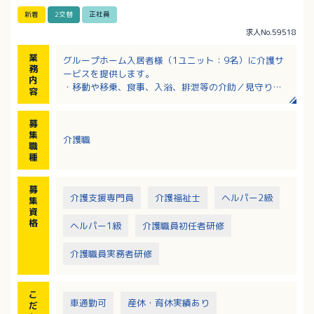
新着
2交替
正社員
求人No.59518
業
グループホーム入居者様（1ユニット：9名）に介護サ
務
ービスを提供します。
内
・移動や移乗、食事、入浴、排泄等の介助／見守り
容
・ホーム内レクレーション開催
・外出支援（外出レクや病院受診等）
募
・買い物（ご利用者の買い物代行／ホーム備品購入
集
介護職
等）
職
・介護記録作成（iPad操作）
種
・季節に応じた行事の開催
※社用車（軽AT車）の運転をお願いする場合あり
募
介護支援専門員
介護福祉士
ヘルパー2級
集
資
格
ヘルパー1級
介護職員初任者研修
介護職員実務者研修
こ
車通勤可
産休・育休実績あり
だ