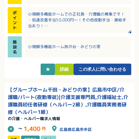
ポ
小規模多機能ホームでの正社員・介護職の募集です！
イ
・処遇改善手当50,000円～！その他夜勤手当・資格手
ン
当あり！
ト
・iPad操作による介護記録で楽ちん！
・無料駐車場利用でマイカー通勤可能です！
施
小規模多機能ホーム鈴が台・みどりの家
設
名
★
詳細
この求人に問い合わせる
【グループホーム千田・みどりの家】広島市中区/介
護職/パート(夜勤専従)|介護支援専門員,介護福祉士,介
護職員初任者研修（ヘルパー2級）,介護職員実務者研
修（ヘルパー1級）
の介護・ヘルパー職求人情報
1,400
～
円
広島県広島市中区