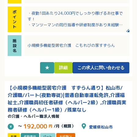
ポ
・夜勤1回あたり24,000円でしっかり稼げるお仕事で
イ
す！
ン
・マンツーマンの同行指導や研修制度があり未経験の
ト
方も安心です！
・出勤日や回数は相談に応じるためライフスタイルに
施
合わせて働けます！
小規模多機能型居宅介護 こもれびの家すずらん
設
・調理や清掃などを介護業務から切り離して効率化を
名
図っています！
・有給休暇の完全取得に取り組むなど働きやすい環境
が整っています！
★
詳細
この求人に問い合わせる
【小規模多機能型居宅介護 すずらん通り】松山市/
介護職/パート(夜勤専従)|普通自動車運転免許,介護福
祉士,介護職員初任者研修（ヘルパー2級）,介護職員実
務者研修（ヘルパー1級）/残業なし
の介護・ヘルパー職求人情報
192,000
～
円
/月（概算）
愛媛県松山市
新着
夜勤専従
パート
未経験OK