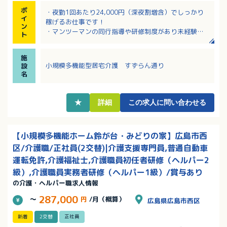
ポ
・夜勤1回あたり24,000円（深夜割増含）でしっかり
イ
稼げるお仕事です！
ン
・マンツーマンの同行指導や研修制度があり未経験の
ト
方も安心です！
・出勤日や回数は相談に応じるためライフスタイルに
施
合わせて働けます！
小規模多機能型居宅介護 すずらん通り
設
・調理や清掃などを介護業務から切り離して効率化を
名
図っています！
・有給休暇の完全取得に取り組むなど働きやすい環境
が整っています！
★
詳細
この求人に問い合わせる
【小規模多機能ホーム鈴が台・みどりの家】広島市西
区/介護職/正社員(2交替)|介護支援専門員,普通自動車
運転免許,介護福祉士,介護職員初任者研修（ヘルパー2
級）,介護職員実務者研修（ヘルパー1級）/賞与あり
の介護・ヘルパー職求人情報
287,000
～
円
/月（概算）
広島県広島市西区
新着
2交替
正社員