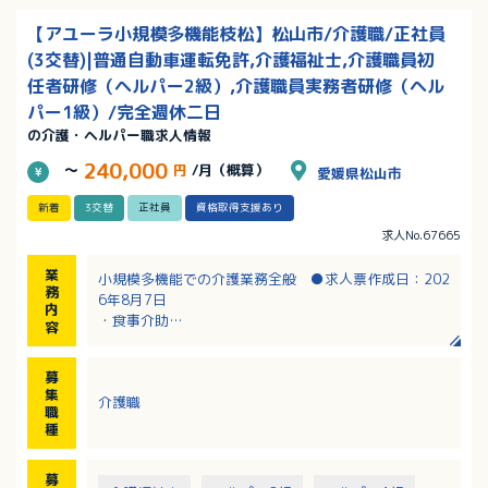
【アユーラ小規模多機能枝松】松山市/介護職/正社員
(3交替)|普通自動車運転免許,介護福祉士,介護職員初
任者研修（ヘルパー2級）,介護職員実務者研修（ヘル
パー1級）/完全週休二日
の介護・ヘルパー職求人情報
240,000
～
円
/月（概算）
愛媛県松山市
新着
3交替
正社員
資格取得支援あり
求人No.67665
業
小規模多機能での介護業務全般 ●求人票作成日：202
務
6年8月7日
内
・食事介助
容
・入浴介助
・排泄介助
募
・レクリエーション等
集
介護職
・送迎業務
職
※送迎は社用車を使用（軽自動車・ミニバン等、AT限
種
定可）
募