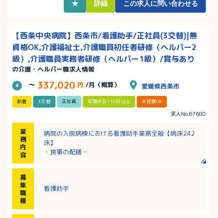
★
詳細
この求人に問い合わせる
【西条中央病院】西条市/看護助手/正社員(3交替)|無
資格OK,介護福祉士,介護職員初任者研修（ヘルパー2
級）,介護職員実務者研修（ヘルパー1級）/賞与あり
の介護・ヘルパー職求人情報
337,020
～
円
/月（概算）
愛媛県西条市
新着
3交替
正社員
年間休日110日以上
未経験OK
求人No.67680
業
病院の入院病棟における看護助手業務全般【病床242
務
床】
内
・食事の配膳
容
・着替えの手伝い
・シーツ交換
募
・入浴介助 など
集
看護助手
・その他付随する業務
職
種