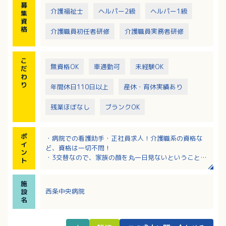
募
介護福祉士
ヘルパー2級
ヘルパー1級
集
資
格
介護職員初任者研修
介護職員実務者研修
こ
無資格OK
車通勤可
未経験OK
だ
わ
り
年間休日110日以上
産休・育休実績あり
残業ほぼなし
ブランクOK
ポ
・病院での看護助手・正社員求人！介護職系の資格な
イ
ど、資格は一切不問！
ン
・3交替なので、家族の顔を丸一日見ないということが
ト
なく、現職職員から好評
・年間休日122日！希望休は月3日程度考慮！プライベ
施
ートも大切にしたい方におすすめ！
西条中央病院
設
・年間賞与の前年度実績は高水準の4.4ヶ月分！毎月の
名
各種手当も充実！
・育児休業、介護休業、退職金など、福利厚生の制度
もしっかり完備！