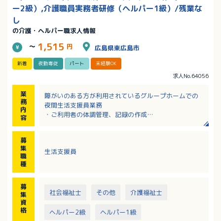
ー2級）,介護職員実務者研修（ヘルパー1級）/残業な
し
の介護・ヘルパー職求人情報
1,515
～
円
広島県東広島市
新着
夜勤専従
パート
未経験OK
求人No.64056
業
障がいのある方が利用されているグループホームでの
務
夜間生活支援員業務
内
・ご利用者の体調管理、記録の作成
容
・食事、排せつなど必要な支援
・施設内の清掃
募
・夜間帯の見守り など
集
生活支援員
※グループホーム利用者（定員5名）、併設ショートス
職
テイ（定員3名）
種
※支援員2名体制のため、安心して支援を行える職場環
境あり
募
社会福祉士
その他
介護福祉士
集
資
格
ヘルパー2級
ヘルパー1級