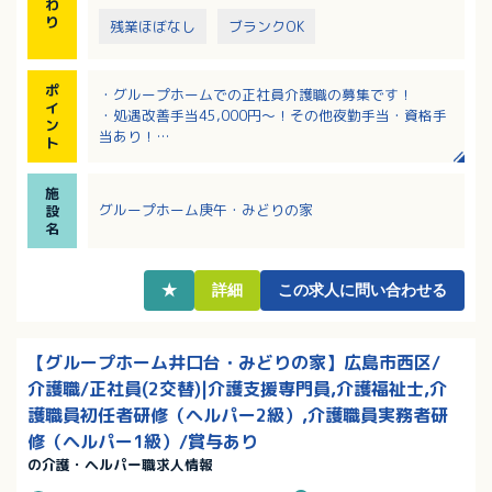
わ
り
残業ほぼなし
ブランクOK
ポ
・グループホームでの正社員介護職の募集です！
イ
・処遇改善手当45,000円～！その他夜勤手当・資格手
ン
当あり！
ト
・iPad操作による介護記録で楽ちん！
・無料駐車場利用でマイカー通勤可能です！
施
グループホーム庚午・みどりの家
設
名
★
詳細
この求人に問い合わせる
【グループホーム井口台・みどりの家】広島市西区/
介護職/正社員(2交替)|介護支援専門員,介護福祉士,介
護職員初任者研修（ヘルパー2級）,介護職員実務者研
修（ヘルパー1級）/賞与あり
の介護・ヘルパー職求人情報