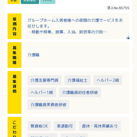
新着
夜勤専従
パート
求人No.65755
業
グループホーム入居者様への夜間の介護サービスをお
務
任せします。
内
・移動や移乗、食事、入浴、排泄等の介助
容
・見守り
・介護記録作成（iPad操作）
募
※定員：2ユニット18名（1ユニット9名）
集
介護職
職
種
募
介護支援専門員
介護福祉士
ヘルパー2級
集
資
格
ヘルパー1級
介護職員初任者研修
介護職員実務者研修
こ
無資格OK
車通勤可
産休・育休実績あり
だ
わ
り