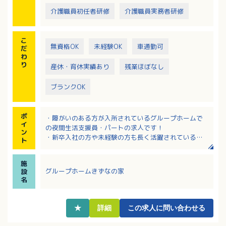
介護職員初任者研修
介護職員実務者研修
こ
無資格OK
未経験OK
車通勤可
だ
わ
り
産休・育休実績あり
残業ほぼなし
ブランクOK
ポ
・障がいのある方が入所されているグループホームで
イ
の夜間生活支援員・パートの求人です！
ン
・新卒入社の方や未経験の方も長く活躍されている法
ト
人です！
・勤務日数や曜日はご相談可能です！
施
・応募についてはまず見学からでも可能です！
グループホームきずなの家
設
名
★
詳細
この求人に問い合わせる