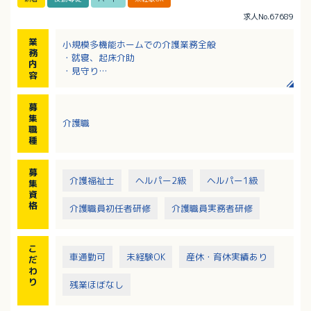
求人No.67689
業
小規模多機能ホームでの介護業務全般
務
・就寝、起床介助
内
・見守り
容
・食事介助 等
※業務内容は身体介護から生活支援まで多岐にわたり
募
ますが、
集
介護職
調理や清掃・洗濯などを介護職員の業務から切り離
職
し、効率化に努めています。
種
募
介護福祉士
ヘルパー2級
ヘルパー1級
集
資
格
介護職員初任者研修
介護職員実務者研修
こ
車通勤可
未経験OK
産休・育休実績あり
だ
わ
り
残業ほぼなし