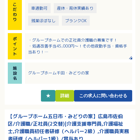
こ
車通勤可
産休・育休実績あり
だ
わ
り
残業ほぼなし
ブランクOK
ポ
・グループホームでの正社員介護職の募集です！
イ
・処遇改善手当45,000円～！その他夜勤手当・資格手
ン
当あり！
ト
・iPad操作による介護記録で楽ちん！
・無料駐車場利用でマイカー通勤可能です！
施
グループホーム千田・みどりの家
設
名
★
詳細
この求人に問い合わせる
【グループホーム五日市・みどりの家】広島市佐伯
区/介護職/正社員(2交替)|介護支援専門員,介護福祉
士,介護職員初任者研修（ヘルパー2級）,介護職員実務
者研修（ヘルパー1級）/賞与あり