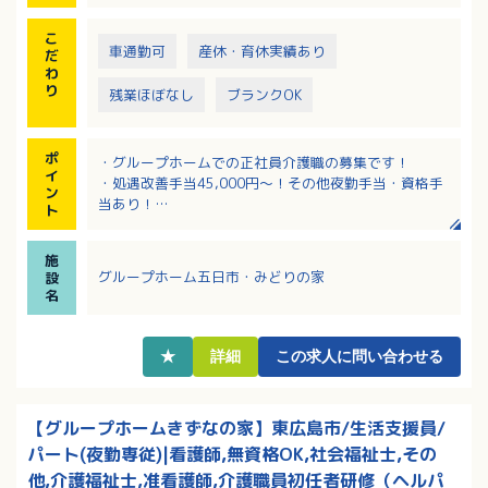
こ
車通勤可
産休・育休実績あり
だ
わ
り
残業ほぼなし
ブランクOK
ポ
・グループホームでの正社員介護職の募集です！
イ
・処遇改善手当45,000円～！その他夜勤手当・資格手
ン
当あり！
ト
・iPad操作による介護記録で楽ちん！
・無料駐車場利用でマイカー通勤可能です！
施
グループホーム五日市・みどりの家
設
名
★
詳細
この求人に問い合わせる
【グループホームきずなの家】東広島市/生活支援員/
パート(夜勤専従)|看護師,無資格OK,社会福祉士,その
他,介護福祉士,准看護師,介護職員初任者研修（ヘルパ