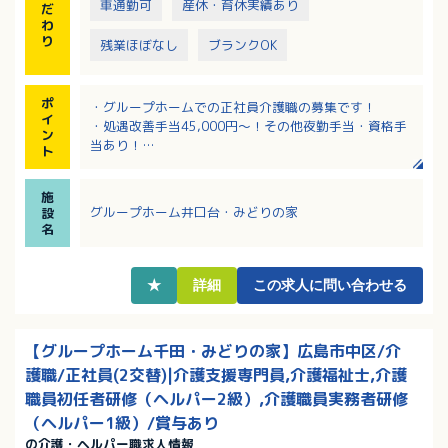
車通勤可
産休・育休実績あり
だ
わ
り
残業ほぼなし
ブランクOK
ポ
・グループホームでの正社員介護職の募集です！
イ
・処遇改善手当45,000円～！その他夜勤手当・資格手
ン
当あり！
ト
・iPad操作による介護記録で楽ちん！
・無料駐車場利用でマイカー通勤可能です！
施
グループホーム井口台・みどりの家
設
名
★
詳細
この求人に問い合わせる
【グループホーム千田・みどりの家】広島市中区/介
護職/正社員(2交替)|介護支援専門員,介護福祉士,介護
職員初任者研修（ヘルパー2級）,介護職員実務者研修
（ヘルパー1級）/賞与あり
の介護・ヘルパー職求人情報