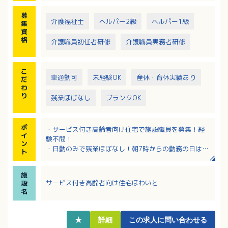
募
介護福祉士
ヘルパー2級
ヘルパー1級
集
資
格
介護職員初任者研修
介護職員実務者研修
こ
車通勤可
未経験OK
産休・育休実績あり
だ
わ
り
残業ほぼなし
ブランクOK
ポ
・サービス付き高齢者向け住宅で施設職員を募集！経
イ
験不問！
ン
・日勤のみで残業ほぼなし！朝7時からの勤務の日は16
ト
時終業でプライベートの時間も充実！
・通勤手当は距離に関わらず一律5,000円／月支給！
施
・久米駅から徒歩10分でマイカー通勤用の無料駐車場
サービス付き高齢者向け住宅ほわいと
設
も完備しています！
名
・ひめボス認定事業所で安心してお仕事に取り組めま
す！
★
詳細
この求人に問い合わせる