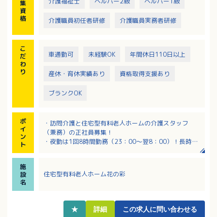
介護福祉士
ヘルパー2級
ヘルパー1級
集
資
格
介護職員初任者研修
介護職員実務者研修
こ
車通勤可
未経験OK
年間休日110日以上
だ
わ
り
産休・育休実績あり
資格取得支援あり
ブランクOK
ポ
・訪問介護と住宅型有料老人ホームの介護スタッフ
イ
（兼務）の正社員募集！
ン
・夜勤は1回8時間勤務（23：00～翌8：00）！長時間
ト
勤務ではないので身体の負担少なめ！
・退職金制度あり、確定拠出年金あり！長く安心して
施
働ける各種制度が整っています
住宅型有料老人ホーム花の彩
設
・障がい福祉～高齢者福祉、入所～通所施設と幅広い
名
領域を学べる企業です
★
詳細
この求人に問い合わせる