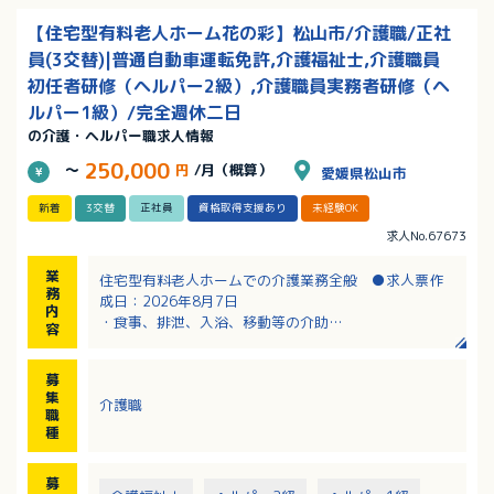
【住宅型有料老人ホーム花の彩】松山市/介護職/正社
員(3交替)|普通自動車運転免許,介護福祉士,介護職員
初任者研修（ヘルパー2級）,介護職員実務者研修（ヘ
ルパー1級）/完全週休二日
の介護・ヘルパー職求人情報
250,000
～
円
/月（概算）
愛媛県松山市
新着
3交替
正社員
資格取得支援あり
未経験OK
求人No.67673
業
住宅型有料老人ホームでの介護業務全般 ●求人票作
務
成日：2026年8月7日
内
・食事、排泄、入浴、移動等の介助
容
・清掃、事務等の庶務
※訪問介護と住宅型有料老人ホーム花の彩との介護ス
募
タッフ（兼務）の募集になります。
集
介護職
※住宅型有料老人ホーム以外に、ご自宅で生活されて
職
いる要介護者の方の生活援助業務もあります
種
募