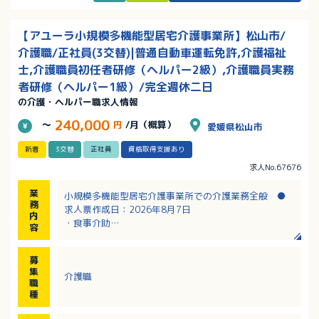
【アユーラ小規模多機能型居宅介護事業所】松山市/
介護職/正社員(3交替)|普通自動車運転免許,介護福祉
士,介護職員初任者研修（ヘルパー2級）,介護職員実務
者研修（ヘルパー1級）/完全週休二日
の介護・ヘルパー職求人情報
240,000
～
円
/月（概算）
愛媛県松山市
新着
3交替
正社員
資格取得支援あり
求人No.67676
業
小規模多機能型居宅介護事業所での介護業務全般 ●
務
求人票作成日：2026年8月7日
内
・食事介助
容
・入浴介助
・排泄介助
募
・レクリエーション など
集
介護職
職
種