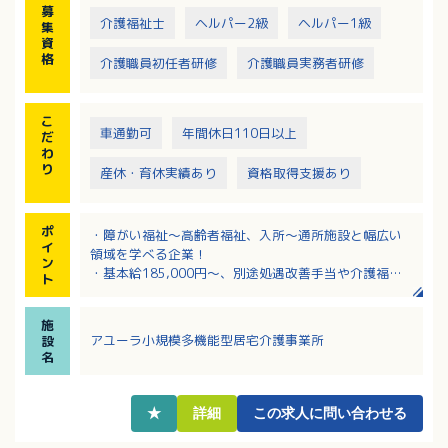
募
介護福祉士
ヘルパー2級
ヘルパー1級
集
資
格
介護職員初任者研修
介護職員実務者研修
こ
車通勤可
年間休日110日以上
だ
わ
り
産休・育休実績あり
資格取得支援あり
ポ
・障がい福祉～高齢者福祉、入所～通所施設と幅広い
イ
領域を学べる企業！
ン
・基本給185,000円～、別途処遇改善手当や介護福祉
ト
士資格手当あり！
・夜勤は23時～8時まで！長時間勤務ではないので、身
施
体の負担少なめ！
アユーラ小規模多機能型居宅介護事業所
設
・介護福祉士やケアマネージャーを目指している方歓
名
迎！キャリアアップを支援します！
・育児短時間勤務制度や看護休暇などプライベートと
両立しやすい制度あり！
★
詳細
この求人に問い合わせる