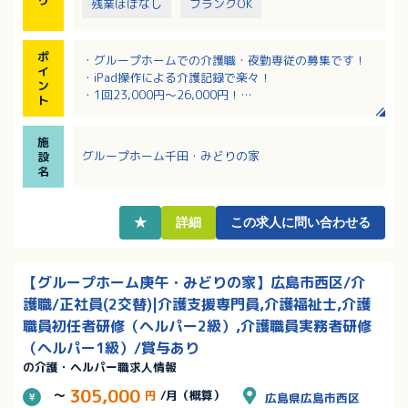
残業ほぼなし
ブランクOK
ポ
・グループホームでの介護職・夜勤専従の募集です！
イ
・iPad操作による介護記録で楽々！
ン
・1回23,000円～26,000円！
ト
・無料駐車場利用でマイカー通勤可能です！
施
グループホーム千田・みどりの家
設
名
★
詳細
この求人に問い合わせる
【グループホーム庚午・みどりの家】広島市西区/介
護職/正社員(2交替)|介護支援専門員,介護福祉士,介護
職員初任者研修（ヘルパー2級）,介護職員実務者研修
（ヘルパー1級）/賞与あり
の介護・ヘルパー職求人情報
305,000
～
円
/月（概算）
広島県広島市西区