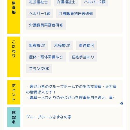
社会福祉士
介護福祉士
ヘルパー2級
集
テイ（定員3名）※10月に3床増設予定
資
※夜間は支援員2名体制のため、安心して支援を行える
格
ヘルパー1級
介護職員初任者研修
職場環境あり
介護職員実務者研修
こ
無資格OK
未経験OK
車通勤可
だ
わ
り
産休・育休実績あり
住宅手当あり
ブランクOK
ポ
・障がい者のグループホームでの生活支援員・正社員
イ
の増員求人です！
ン
・職員一人ひとりのやりがいを理事長自ら考え、事業
ト
所の運営を行っています
・賞与4.5ヶ月！有給休暇も取りやすい環境です！
施
・応募についてはまず見学からでも可能です！
グループホームきずなの家
設
名