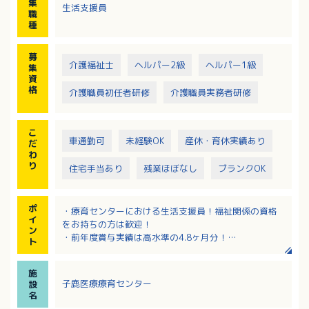
集
生活支援員
職
種
募
介護福祉士
ヘルパー2級
ヘルパー1級
集
資
格
介護職員初任者研修
介護職員実務者研修
こ
車通勤可
未経験OK
産休・育休実績あり
だ
わ
り
住宅手当あり
残業ほぼなし
ブランクOK
ポ
・療育センターにおける生活支援員！福祉関係の資格
イ
をお持ちの方は歓迎！
ン
・前年度賞与実績は高水準の4.8ヶ月分！
ト
・夜勤は週1回程度！残業は月1時間程度でほぼありま
せん。
施
・福利厚生充実！退職金制度あり！該当者には住居手
子鹿医療療育センター
設
当・扶養手当あり。
名