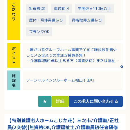
こ
無資格OK
車通勤可
年間休日110日以上
だ
わ
り
産休・育休実績あり
資格取得支援あり
ブランクOK
ポ
・障がい者グループホーム事業で全国に施設数を増や
イ
している企業での生活支援員募集！
ン
・介護職経験1年以上ある方（無資格可）または福祉資
ト
格ある方。※資格ある方は未経験でも可能です。
・キャリアアップを目指せる環境です！研修制度が整
施
っているので安心！
ソーシャルインクルーホーム福山千田町
設
・年間休日114日！夏季休暇3日・冬季休暇あり！プラ
名
イベートも充実。
・幅広い年齢のスタッフが活躍中！定年70歳で長く安
定して勤務いただけます！
★
詳細
この求人に問い合わせる
【特別養護老人ホームこじか荘】三次市/介護職/正社
員(2交替)|無資格OK,介護福祉士,介護職員初任者研修