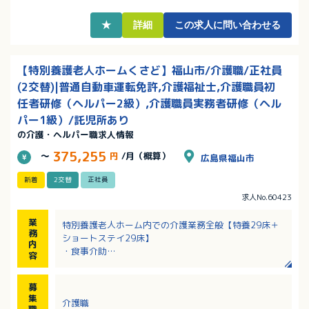
★
詳細
この求人に問い合わせる
【特別養護老人ホームくさど】福山市/介護職/正社員
(2交替)|普通自動車運転免許,介護福祉士,介護職員初
任者研修（ヘルパー2級）,介護職員実務者研修（ヘル
パー1級）/託児所あり
の介護・ヘルパー職求人情報
375,255
～
円
/月（概算）
広島県福山市
新着
2交替
正社員
求人No.60423
業
特別養護老人ホーム内での介護業務全般【特養29床＋
務
ショートステイ29床】
内
・食事介助
容
・排泄介助
・身の回りのお世話 等
募
集
介護職