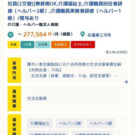
社員(2交替)|無資格OK,介護福祉士,介護職員初任者研
修（ヘルパー2級）,介護職員実務者研修（ヘルパー1
級）/賞与あり
の介護・ヘルパー職求人情報
277,564
～
円
/月（概算）
広島県三次市
新着
2交替
正社員
未経験OK
住宅手当あり
求人No.63985
業
障がい者支援施設における利用者の生活支援業務全般
務
【利用定員：70名】
内
・生活支援（食事、歯磨き、入浴、排泄支援等）
容
・健康維持の支援（体重、体温、血圧測定等）
・日中活動の支援（椎茸栽培、木工、清掃、アルミ缶
募
売却等）
集
生活支援員
・外出支援（買い物、外食、喫茶、通院等）
職
種
募
介護福祉士
ヘルパー2級
ヘルパー1級
集
資
格