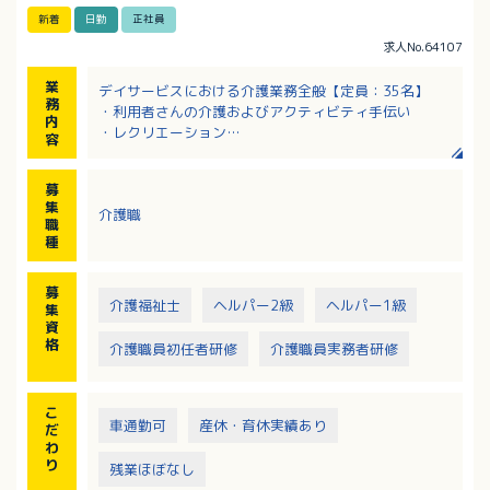
新着
日勤
正社員
求人No.64107
業
デイサービスにおける介護業務全般【定員：35名】
務
・利用者さんの介護およびアクティビティ手伝い
内
・レクリエーション
容
・その他、補助業務
・車両による送迎（※苦手な方はご相談に応じます）
募
集
介護職
職
種
募
介護福祉士
ヘルパー2級
ヘルパー1級
集
資
格
介護職員初任者研修
介護職員実務者研修
こ
車通勤可
産休・育休実績あり
だ
わ
り
残業ほぼなし