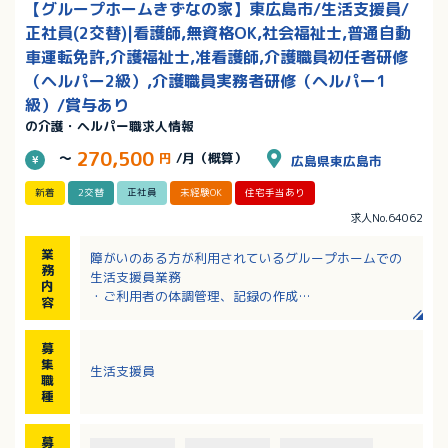
【グループホームきずなの家】東広島市/生活支援員/
正社員(2交替)|看護師,無資格OK,社会福祉士,普通自動
車運転免許,介護福祉士,准看護師,介護職員初任者研修
（ヘルパー2級）,介護職員実務者研修（ヘルパー1
級）/賞与あり
の介護・ヘルパー職求人情報
270,500
～
円
/月（概算）
広島県東広島市
新着
2交替
正社員
未経験OK
住宅手当あり
求人No.64062
業
障がいのある方が利用されているグループホームでの
務
生活支援員業務
内
・ご利用者の体調管理、記録の作成
容
・食事、排せつなど必要な支援
・施設内の清掃
募
・夜間帯の見守り など
集
生活支援員
※日中は入居者さんは作業所などへ外出されるため不
職
在になります。
種
日勤帯勤務の場合10時～15時の間は休憩時間として一
度帰宅していただけます。
募
※グループホーム利用者（定員5名）、併設ショートス