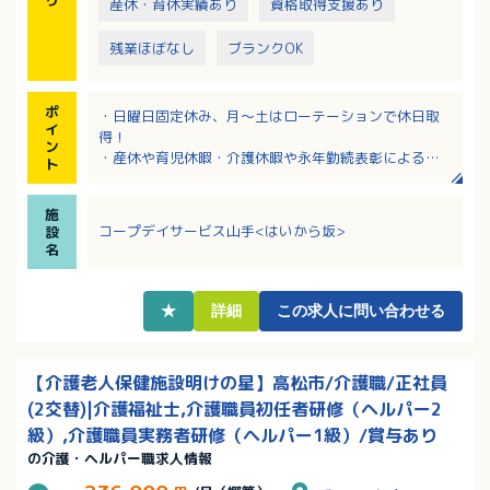
産休・育休実績あり
資格取得支援あり
残業ほぼなし
ブランクOK
ポ
・日曜日固定休み、月～土はローテーションで休日取
イ
得！
ン
・産休や育児休暇・介護休暇や永年勤続表彰によるリ
ト
フレッシュ休暇等、福利厚生が充実！
・介護職員初任者研修修了者、ホームヘルパー2級、い
施
ずれかの資格を所持で応募可能です。
コープデイサービス山手<はいから坂>
設
・各種手当も充実！介護福祉士の資格があれば、別途
名
資格手当あり！
★
詳細
この求人に問い合わせる
【介護老人保健施設明けの星】高松市/介護職/正社員
(2交替)|介護福祉士,介護職員初任者研修（ヘルパー2
級）,介護職員実務者研修（ヘルパー1級）/賞与あり
の介護・ヘルパー職求人情報