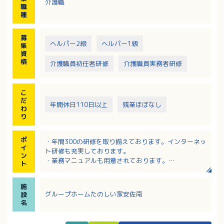
介護職
1日1日を豊かに穏やかにお暮しいただくお手伝いをす
職
る仕事です。
種
平均介護度：3.9
募
調理業務は現在はヨシケイ（食材宅配サービス）を利
ヘルパー2級
ヘルパー1級
集
用されております。
資
格
介護職員初任者研修
介護職員実務者研修
こ
だ
年間休日110日以上
残業ほぼなし
わ
り
ポ
・年間300の研修を取り揃えております。インターネッ
イ
ト研修も充実しております。
ン
・業務マニュアルも用意されております。
ト
・希望休が4日あり長期連休にも理解のある施設です。
施
グループホームたのしい家安佐南
設
名