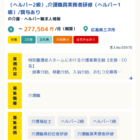
（ヘルパー2級）,介護職員実務者研修（ヘルパー1
級）/賞与あり
の介護・ヘルパー職求人情報
277,564
～
円
/月（概算）
広島県三次市
新着
2交替
正社員
未経験OK
住宅手当あり
求人No.63978
業
特別養護老人ホームにおける介護業務全般【定員：50
務
名】
内
・食事介助、移動介助、入浴介助、おむつ交換等
容
・ベッドシーツの交換
・レクリエーション
募
・利用者の見守り、介護記録 等
集
介護職
職
種
募
介護福祉士
ヘルパー2級
ヘルパー1級
集
資
格
介護職員初任者研修
介護職員実務者研修