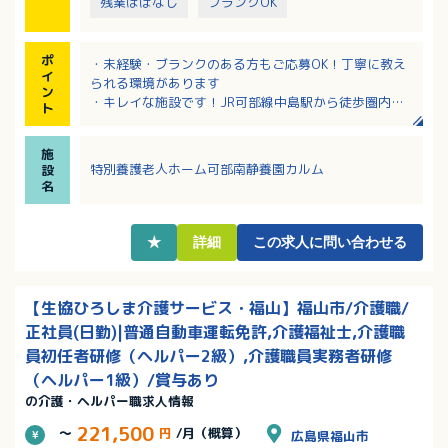
残業ほぼなし
ブランクOK
ポ
・未経験・ブランクのある方もご応募OK！丁寧に教え
イ
られる環境があります
ン
・キレイな施設です！JR可部線中島駅から徒歩圏内！
ト
車通勤も可能で通勤便利！
・給与テーブル・研修支援制度が整っていて、将来の
施
目標が立てやすくチャレンジを歓迎してくださる社風
特別養護老人ホーム可部南静養園カルム
設
です！
名
・有休は採用月に10日付与！
・65歳定年制、60歳を超えてもバリバリ働きたい方に
おススメです！
★
詳細
この求人に問い合わせる
【生協ひろしま介護サービス・福山】福山市/介護職/
正社員(日勤)|普通自動車運転免許,介護福祉士,介護職
員初任者研修（ヘルパー2級）,介護職員実務者研修
（ヘルパー1級）/賞与あり
の介護・ヘルパー職求人情報
221,500
～
円
/月（概算）
広島県福山市