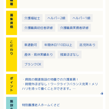
職
種
募
介護福祉士
ヘルパー2級
ヘルパー1級
集
資
格
介護職員初任者研修
介護職員実務者研修
こ
車通勤可
年間休日110日以上
託児所あり
だ
わ
り
産休・育休実績あり
残業ほぼなし
ブランクOK
ポ
・病院の関連施設の特養での介護業務！
イ
・時間外ほぼなし！ワークライフバランス充実！メリ
ン
ハリを持って働くことができます。
ト
・認可の事業所内保育園、正社員の時短勤務制度、保
育手当や学童保育手当などの子育て支援あり。
施
・育児に伴う出勤日や就業時間の変更、学校行事や子
特別養護老人ホームくさど
設
供の病気等の急な休み相談可能。