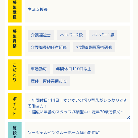
募
※利用者定員：20名
集
生活支援員
※管理者・エリアマネージャーへのキャリアアップも
職
可能です。
種
募
介護福祉士
ヘルパー2級
ヘルパー1級
集
資
格
介護職員初任者研修
介護職員実務者研修
こ
車通勤可
年間休日110日以上
だ
わ
り
産休・育休実績あり
ポ
・年間休日114日！オンオフの切り替えがしっかりでき
イ
る働き方！
ン
・幅広い年齢のスタッフが活躍中！定年70歳で長く安
ト
定して勤務いただけます！
・全国展開の株式会社が母体！福利厚生も充実！
施
・障がい者施設がはじめての方にも丁寧に指導しま
ソーシャルインクルーホーム福山新市町
設
す！
名