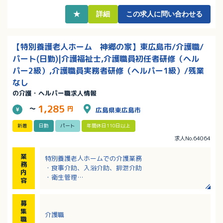
★
詳細
この求人に問い合わせる
【特別養護老人ホーム 神郷の家】東広島市/介護職/
パート(日勤)|介護福祉士,介護職員初任者研修（ヘル
パー2級）,介護職員実務者研修（ヘルパー1級）/残業
なし
の介護・ヘルパー職求人情報
1,285
～
円
広島県東広島市
新着
日勤
パート
年間休日110日以上
求人No.64064
業
特別養護老人ホームでの介護業務
務
・食事介助、入浴介助、排泄介助
内
・衛生管理
容
※定員：特別養護老人ホーム29名（3ユニット）／ショ
ートステイ7名
募
集
介護職
職