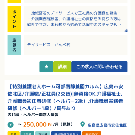
ポ
・地域密着のデイサービスで正社員の介護職を募集！
イ
・介護業務経験者、介護福祉士の資格をお持ちの方は
ン
歓迎ですが、未経験から始めて活躍中のスタッフもい
ト
ます！
・安佐北区可部の中心地に位置し、通勤や買い物にも
施
便利な立地！
デイサービス かんべ村
設
・デイサービスなので送迎がありますが、運転が苦手
名
な方は相談可能！
・日勤のみで残業ほぼなし！ワークライフバランス重
視の方にもおすすめ！
★
詳細
この求人に問い合わせる
【特別養護老人ホーム可部南静養園カルム】広島市安
佐北区/介護職/正社員(2交替)|無資格OK,介護福祉士,
介護職員初任者研修（ヘルパー2級）,介護職員実務者
研修（ヘルパー1級）/賞与あり
の介護・ヘルパー職求人情報
250,000
～
円
/月（概算）
広島県広島市安佐北区
新着
2交替
正社員
資格取得支援あり
未経験OK