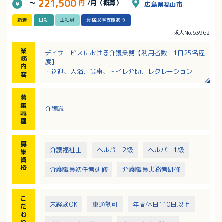
221,500
～
円
/月（概算）
広島県福山市
新着
日勤
正社員
資格取得支援あり
求人No.63962
業
デイサービスにおける介護業務【利用者数：1日25名程
務
度】
内
・送迎、入浴、食事、トイレ介助、レクレーション業
容
務など
※送迎エリア：福山市内
募
※送迎車：軽車両
集
介護職
※送迎は運転講習を受けて頂いてからお願いします。
職
種
募
介護福祉士
ヘルパー2級
ヘルパー1級
集
資
格
介護職員初任者研修
介護職員実務者研修
こ
未経験OK
車通勤可
年間休日110日以上
だ
わ
り