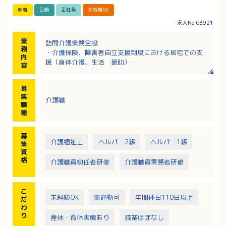
新着
日勤
正社員
未経験OK
求人No.63921
業
訪問介護業務全般
務
・介護保険、障害者自立支援制度における居宅での支
内
援（身体介護、生活 援助）
容
・障害者への移動支援サービス
・生協独自のサービス
募
・事務所での記録類の整理作業
集
介護職
・その他事務業務
職
種
募
介護福祉士
ヘルパー2級
ヘルパー1級
集
資
格
介護職員初任者研修
介護職員実務者研修
こ
未経験OK
車通勤可
年間休日110日以上
だ
わ
り
産休・育休実績あり
残業ほぼなし