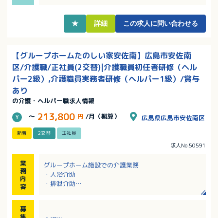
・長く勤務している職員さんが多く、安定してご活躍
いただける環境です！
★
詳細
この求人に問い合わせる
【グループホームたのしい家安佐南】広島市安佐南
区/介護職/正社員(2交替)|介護職員初任者研修（ヘル
パー2級）,介護職員実務者研修（ヘルパー1級）/賞与
あり
の介護・ヘルパー職求人情報
213,800
～
円
/月（概算）
広島県広島市安佐南区
新着
2交替
正社員
求人No.50591
業
グループホーム施設での介護業務
務
・入浴介助
内
・排泄介助
容
・調理・清掃・洗濯
・レクリエーション等
募
認知症を患ったご利用者さまの生活に寄り添って
集