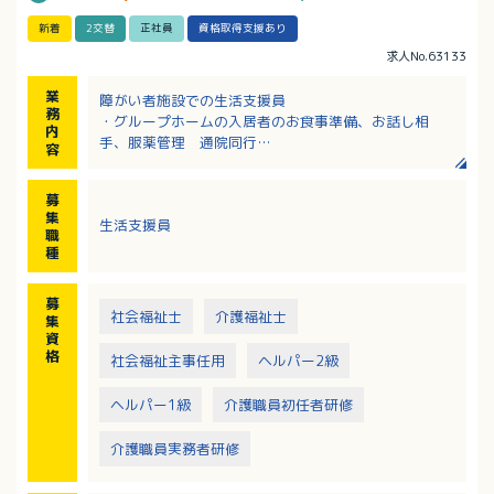
新着
2交替
正社員
資格取得支援あり
求人No.63133
業
障がい者施設での生活支援員
務
・グループホームの入居者のお食事準備、お話し相
内
手、服薬管理 通院同行
容
・必要な方に対して食事・入浴・排泄介助
・ホームの清掃、洗濯
募
・その他生活援助や見守り
集
生活支援員
・パートスタッフの教育・サポート
職
※管理者・エリアマネージャーへのキャリアアップも
種
可能です。
※業務の変更範囲：施設管理者、本社業務（一般事
募
務）
社会福祉士
介護福祉士
集
資
格
社会福祉主事任用
ヘルパー2級
ヘルパー1級
介護職員初任者研修
介護職員実務者研修