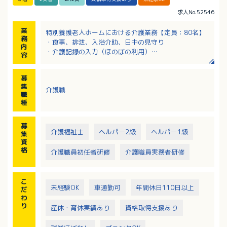
求人No.52546
業
特別養護老人ホームにおける介護業務【定員：80名】
務
・食事、排泄、入浴介助、日中の見守り
内
・介護記録の入力（ほのぼの利用）
容
・その他介護業務に付随する業務
※ユニットケアで自宅に近い環境での介護を実施して
募
います
集
介護職
※夜勤は月3～5回程度
職
※要介護3～5のご利用者様がサービスの対象です
種
※ICTや福祉機器を活用し、ご利用者様・介護者ともに
負担の少ないサービスの提供を目指しています
募
介護福祉士
ヘルパー2級
ヘルパー1級
集
資
格
介護職員初任者研修
介護職員実務者研修
こ
未経験OK
車通勤可
年間休日110日以上
だ
わ
り
産休・育休実績あり
資格取得支援あり