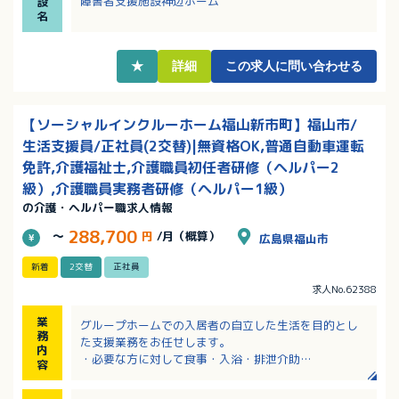
障害者支援施設神辺ホーム
設
・大型スーパー・公共機関・総合病院などが隣接して
名
おり、お仕事終わりも活動しやすい環境です。
★
詳細
この求人に問い合わせる
【ソーシャルインクルーホーム福山新市町】福山市/
生活支援員/正社員(2交替)|無資格OK,普通自動車運転
免許,介護福祉士,介護職員初任者研修（ヘルパー2
級）,介護職員実務者研修（ヘルパー1級）
の介護・ヘルパー職求人情報
288,700
～
円
/月（概算）
広島県福山市
新着
2交替
正社員
求人No.62388
業
グループホームでの入居者の自立した生活を目的とし
務
た支援業務をお任せします。
内
・必要な方に対して食事・入浴・排泄介助
容
・調理、清掃、服薬管理、通院同行、生活介助
・パートスタッフの教育、サポート