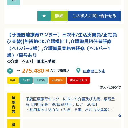
★
詳細
この求人に問い合わせる
【子鹿医療療育センター】三次市/生活支援員/正社員
(2交替)|無資格OK,介護福祉士,介護職員初任者研修
（ヘルパー2級）,介護職員実務者研修（ヘルパー1
級）/賞与あり
の介護・ヘルパー職求人情報
275,480
～
円
/月（概算）
広島県三次市
新着
2交替
正社員
未経験OK
住宅手当あり
求人No.59017
業
子鹿医療療育センターにおいて介護及び支援・療育全
務
般【利用定員：80名 ※担当フロア：20名】
内
・利用者の生活介助（入浴、食事、おむつ交換等）
容
・日帰り外出、創造活動の支援、他
募