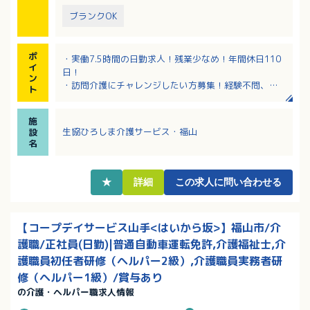
ブランクOK
ポ
・実働7.5時間の日勤求人！残業少なめ！年間休日110
イ
日！
ン
・訪問介護にチャレンジしたい方募集！経験不問、ブ
ト
ランクがある方もOK。
・定期昇給あり！毎年4月に勤続1年を超えると2,000
施
円／月アップ！
生協ひろしま介護サービス・福山
設
・介護福祉士の資格があれば、別途手当あり！
名
★
詳細
この求人に問い合わせる
【コープデイサービス山手<はいから坂>】福山市/介
護職/正社員(日勤)|普通自動車運転免許,介護福祉士,介
護職員初任者研修（ヘルパー2級）,介護職員実務者研
修（ヘルパー1級）/賞与あり
の介護・ヘルパー職求人情報