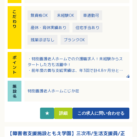
こ
無資格OK
未経験OK
車通勤可
だ
わ
り
産休・育休実績あり
住宅手当あり
残業ほぼなし
ブランクOK
ポ
・特別養護老人ホームでの介護職求人！未経験からス
イ
タートした方も活躍中！
ン
・前年度の賞与支給実績は、年3回で計4.8ヶ月分と高
ト
水準！
・夜勤は週1回程度！残業は月1時間程度でほぼありま
施
せん
特別養護老人ホームこじか荘
設
・有給休暇の消化率は80％以上！プライベートも充
名
実！
★
詳細
この求人に問い合わせる
【障害者支援施設ともえ学園】三次市/生活支援員/正