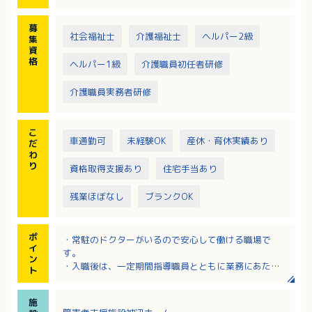
募
社会福祉士
介護福祉士
ヘルパー2級
集
資
格
ヘルパー1級
介護職員初任者研修
介護職員実務者研修
こ
車通勤可
未経験OK
産休・育休実績あり
だ
わ
り
資格取得支援あり
住宅手当あり
残業ほぼなし
ブランクOK
ポ
・常駐のドクターがいるので安心して働ける職場で
イ
す。
ン
・入職後は、一定期間指導職員とともに業務にあたり
ト
ますので安心です。
・年間賞与4.65ヶ月分！残業は月1時間とほとんどあり
施
ません！