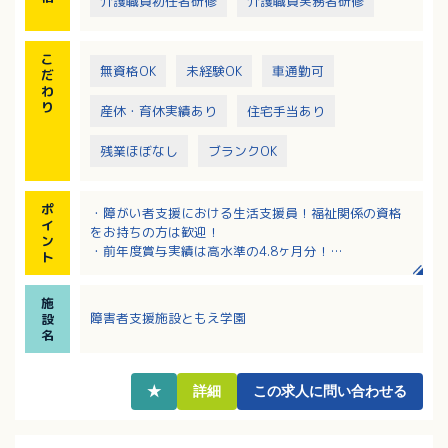
介護職員初任者研修
介護職員実務者研修
こ
無資格OK
未経験OK
車通勤可
だ
わ
り
産休・育休実績あり
住宅手当あり
残業ほぼなし
ブランクOK
ポ
・障がい者支援における生活支援員！福祉関係の資格
イ
をお持ちの方は歓迎！
ン
・前年度賞与実績は高水準の4.8ヶ月分！
ト
・夜勤は週1回程度！残業は月1時間程度でほぼありま
せん
施
・福利厚生充実！退職金制度あり！該当者には住居手
障害者支援施設ともえ学園
設
当・扶養手当支給！
名
★
詳細
この求人に問い合わせる