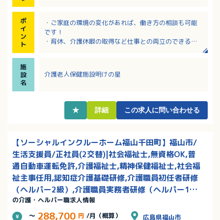
ポ
・ご家庭の環境の変化があれば、働き方の相談も可能
イ
です！
ン
・育休、介護休暇の取得など仕事との両立のできる職
ト
場です！
・経験の浅い方、ブランクのある方などには研修も用
施
意しています！
介護老人保健施設明けの星
設
名
★
詳細
この求人に問い合わせる
【ソーシャルインクルーホーム福山千田町】福山市/
生活支援員/正社員(2交替)|社会福祉士,無資格OK,普
通自動車運転免許,介護福祉士,精神保健福祉士,社会福
祉主事任用,認知症介護基礎研修,介護職員初任者研修
（ヘルパー2級）,介護職員実務者研修（ヘルパー1
の介護・ヘルパー職求人情報
級）
288,700
～
円
/月（概算）
広島県福山市