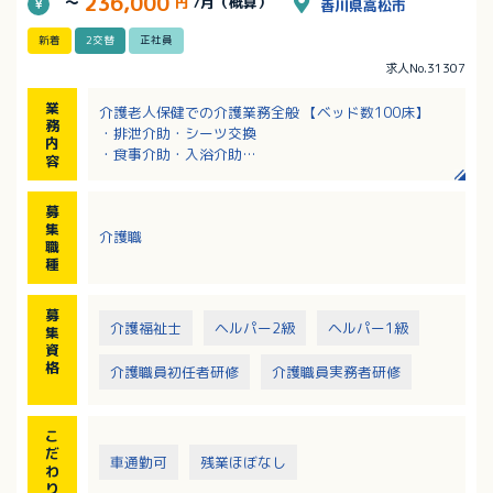
236,000
～
円
/月（概算）
香川県高松市
新着
2交替
正社員
求人No.31307
業
介護老人保健での介護業務全般 【ベッド数100床】
務
・排泄介助・シーツ交換
内
・食事介助・入浴介助
容
・入居者層：平均介護度 （疾患等でもOK）
・調理 無
募
・レクリエーション 有
集
介護職
職
種
募
介護福祉士
ヘルパー2級
ヘルパー1級
集
資
格
介護職員初任者研修
介護職員実務者研修
こ
だ
車通勤可
残業ほぼなし
わ
り