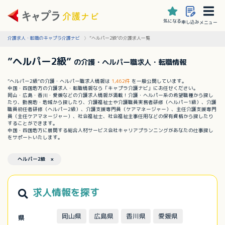
気になる
申し込み
メニュー
介護求人・転職のキャプラ介護ナビ
”ヘルパー2級”の介護求人一覧
”ヘルパー2級”
の介護・ヘルパー職求人・転職情報
”ヘルパー2級”の介護・ヘルパー職求人情報は
1,462件
を一般公開しています。
中国・四国地方の介護求人・転職情報なら「キャプラ介護ナビ」にお任せください。
岡山・広島・香川・愛媛などの介護求人情報が満載！介護・ヘルパー系の希望職種から探し
たり、勤務地・地域から探したり、介護福祉士や介護職員実務者研修（ヘルパー1級）、介護
職員初任者研修（ヘルパー2級）、介護支援専門員（ケアマネージャー）、主任介護支援専門
員（主任ケアマネージャー）、社会福祉士、社会福祉主事任用などの保有資格から探したり
することができます。
中国・四国地方に展開する総合人材サービス会社キャリアプランニングがあなたの仕事探し
をサポートいたします。
ヘルパー2級 ×
求人情報を探す
岡山県
広島県
香川県
愛媛県
県