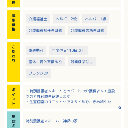
種
募
介護福祉士
ヘルパー2級
ヘルパー1級
集
資
格
介護職員初任者研修
介護職員実務者研修
こ
車通勤可
年間休日110日以上
だ
わ
り
産休・育休実績あり
残業ほぼなし
ブランクOK
ポ
・特別養護老人ホームでのパートの介護職求人！施設
イ
での介護経験者歓迎します！
ン
・全室個室のユニットケアスタイルで、きめ細やかな
ト
ケアを目指している施設です！
・早出・遅出のシフト勤務！週の出勤日数は3日～5日
施
で相談可能！プライベートとのバランス重視の方にお
特別養護老人ホーム 神郷の家
設
すすめ！
名