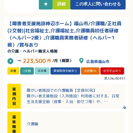
★
詳細
この求人に問い合わせる
【障害者支援施設神辺ホーム】福山市/介護職/正社員
(2交替)|社会福祉士,介護福祉士,介護職員初任者研修
（ヘルパー2級）,介護職員実務者研修（ヘルパー1
級）/賞与あり
の介護・ヘルパー職求人情報
223,500
～
円
/月（概算）
広島県福山市
新着
2交替
正社員
資格取得支援あり
未経験OK
住宅手当あり
求人No.60451
業
障がい者施設での介護職員【定員80名】
務
障がい者支援施設（入所施設）利用者に対する、日常
内
生活支援全般（食事・入浴・排せつ等）や、
容
個々の希望や状態に合わせた日中活動支援、環境整備
等に従事していただきます。
募
※入職後は、一定期間指導職員とともに業務にあたり
集
介護職
ますので、未経験でも安心です
職
種