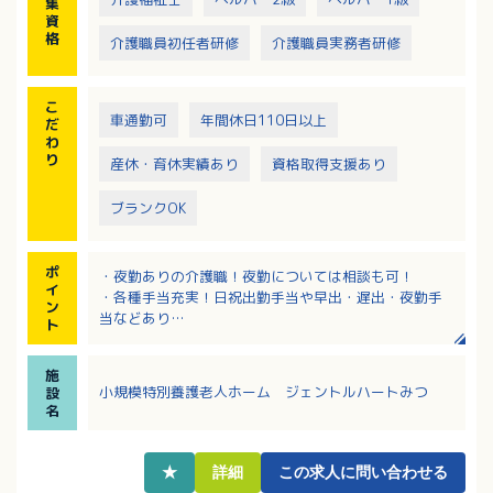
集
資
格
介護職員初任者研修
介護職員実務者研修
こ
車通勤可
年間休日110日以上
だ
わ
り
産休・育休実績あり
資格取得支援あり
ブランクOK
ポ
・夜勤ありの介護職！夜勤については相談も可！
イ
・各種手当充実！日祝出勤手当や早出・遅出・夜勤手
ン
当などあり
ト
・定年は65歳！長く活躍することができます
・地域密着型特養（29床）ユニットケアで手厚い介護
施
をしています
小規模特別養護老人ホーム ジェントルハートみつ
設
・動線広く、明るくてきれいな施設です
名
★
詳細
この求人に問い合わせる