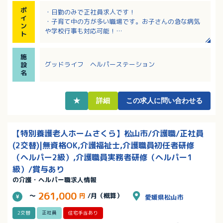
ポ
・日勤のみで正社員求人です！
イ
・子育て中の方が多い職場です。お子さんの急な病気
ン
や学校行事も対応可能！
ト
・事業所内保育所あり！
・有料老人ホーム内のヘルパーステーション！施設内
施
訪問もあり
グッドライフ ヘルパーステーション
設
・増員で1名のみの募集です！
名
★
詳細
この求人に問い合わせる
【特別養護老人ホームさくら】松山市/介護職/正社員
(2交替)|無資格OK,介護福祉士,介護職員初任者研修
（ヘルパー2級）,介護職員実務者研修（ヘルパー1
級）/賞与あり
の介護・ヘルパー職求人情報
261,000
～
円
/月（概算）
愛媛県松山市
2交替
正社員
住宅手当あり