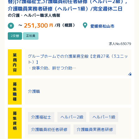
替)|介護福祉士,介護職員初任者研修（ヘルパー2級）,
介護職員実務者研修（ヘルパー1級）/完全週休二日
の介護・ヘルパー職求人情報
251,300
～
円
/月（概算）
愛媛県松山市
2交替
正社員
求人No.63079
業
グループホームでの介護業務全般【定員27名（3ユニッ
務
ト）】
内
・食事介助、排せつ介助
容
・入浴介助
・調理（食材の発注から、利用者9名分の料理作成。献
募
立有）
集
介護職
・洗濯、掃除などの生活支援
職
・レクリエーション
種
・記録
募
介護福祉士
ヘルパー2級
ヘルパー1級
集
資
格
介護職員初任者研修
介護職員実務者研修