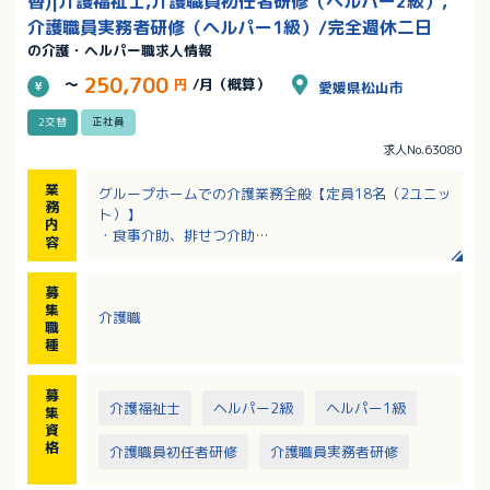
替)|介護福祉士,介護職員初任者研修（ヘルパー2級）,
介護職員実務者研修（ヘルパー1級）/完全週休二日
の介護・ヘルパー職求人情報
250,700
～
円
/月（概算）
愛媛県松山市
2交替
正社員
求人No.63080
業
グループホームでの介護業務全般【定員18名（2ユニッ
務
ト）】
内
・食事介助、排せつ介助
容
・入浴介助
・調理
募
・洗濯、掃除などの生活支援
集
介護職
・レクリエーション、教養娯楽の援助
職
・記録
種
募
介護福祉士
ヘルパー2級
ヘルパー1級
集
資
格
介護職員初任者研修
介護職員実務者研修