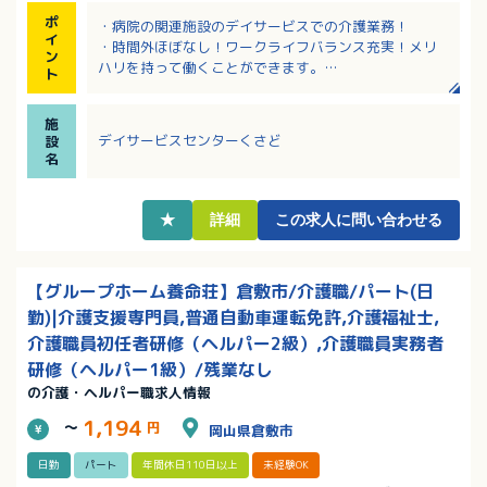
ポ
・病院の関連施設のデイサービスでの介護業務！
イ
・時間外ほぼなし！ワークライフバランス充実！メリ
ン
ハリを持って働くことができます。
ト
・認可の事業所内保育園、正社員の時短勤務制度、保
育手当や学童保育手当などの子育て支援あり。
施
・育児に伴う出勤日や就業時間の変更、学校行事や子
デイサービスセンターくさど
設
供の病気等の急な休み相談可能。
名
・内部研修、各種研修参加費は法人負担と、教育体制
に力を入れています。
★
詳細
この求人に問い合わせる
【グループホーム養命荘】倉敷市/介護職/パート(日
勤)|介護支援専門員,普通自動車運転免許,介護福祉士,
介護職員初任者研修（ヘルパー2級）,介護職員実務者
研修（ヘルパー1級）/残業なし
の介護・ヘルパー職求人情報
1,194
～
円
岡山県倉敷市
日勤
パート
年間休日110日以上
未経験OK