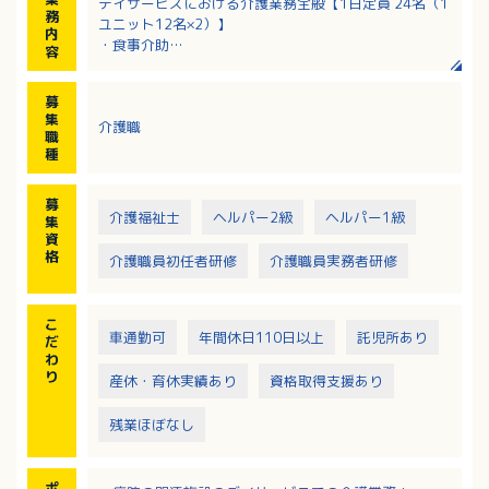
デイサービスにおける介護業務全般【1日定員 24名（1
務
ユニット12名×2）】
内
・食事介助
容
・排泄介助
・入浴介助
募
・送迎（軽自動車）
集
介護職
・レクリエーション
職
・身の回りのお世話 等
種
募
介護福祉士
ヘルパー2級
ヘルパー1級
集
資
格
介護職員初任者研修
介護職員実務者研修
こ
車通勤可
年間休日110日以上
託児所あり
だ
わ
り
産休・育休実績あり
資格取得支援あり
残業ほぼなし
ポ