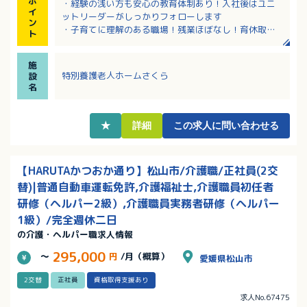
ポ
・経験の浅い方も安心の教育体制あり！入社後はユニ
イ
ットリーダーがしっかりフォローします
ン
・子育てに理解のある職場！残業ほぼなし！育休取得
ト
実績あり！
・有休利用は当たり前！有給消化率７０％以上！プラ
施
イベートを大事にして働けます！
特別養護老人ホームさくら
設
・勉強会や研修会も継続してあり、スキルアップして
名
いける環境です！
・夜勤は勤務に慣れながら、入社後3ヶ月を目安にスタ
ートできるので安心です
★
詳細
この求人に問い合わせる
【HARUTAかつおか通り】松山市/介護職/正社員(2交
替)|普通自動車運転免許,介護福祉士,介護職員初任者
研修（ヘルパー2級）,介護職員実務者研修（ヘルパー
1級）/完全週休二日
の介護・ヘルパー職求人情報
295,000
～
円
/月（概算）
愛媛県松山市
2交替
正社員
資格取得支援あり
求人No.67475