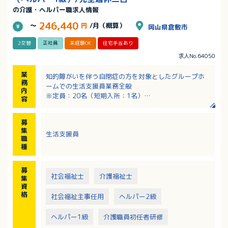
の介護・ヘルパー職求人情報
246,440
～
円
/月（概算）
岡山県倉敷市
2交替
正社員
未経験OK
住宅手当あり
求人No.64050
業
知的障がいを伴う自閉症の方を対象としたグループホ
務
ームでの生活支援員業務全般
内
※定員：20名（短期入所：1名）
容
・介護業務全般（食事、トイレ、入浴の介助等）
・レクリエーション補助
募
・作業補助（内職や清掃作業）
集
生活支援員
職
種
募
社会福祉士
介護福祉士
集
資
格
社会福祉主事任用
ヘルパー2級
ヘルパー1級
介護職員初任者研修