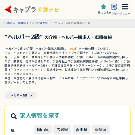
気になる
申し込み
メニュー
介護求人・転職のキャプラ介護ナビ
”ヘルパー2級”の介護求人一覧
”ヘルパー2級”
の介護・ヘルパー職求人・転職情報
”ヘルパー2級”の介護・ヘルパー職求人情報は
1,462件
を一般公開しています。
中国・四国地方の介護求人・転職情報なら「キャプラ介護ナビ」にお任せください。
岡山・広島・香川・愛媛などの介護求人情報が満載！介護・ヘルパー系の希望職種から探し
たり、勤務地・地域から探したり、介護福祉士や介護職員実務者研修（ヘルパー1級）、介護
職員初任者研修（ヘルパー2級）、介護支援専門員（ケアマネージャー）、主任介護支援専門
員（主任ケアマネージャー）、社会福祉士、社会福祉主事任用などの保有資格から探したり
することができます。
中国・四国地方に展開する総合人材サービス会社キャリアプランニングがあなたの仕事探し
をサポートいたします。
ヘルパー2級 ×
求人情報を探す
岡山県
広島県
香川県
愛媛県
県