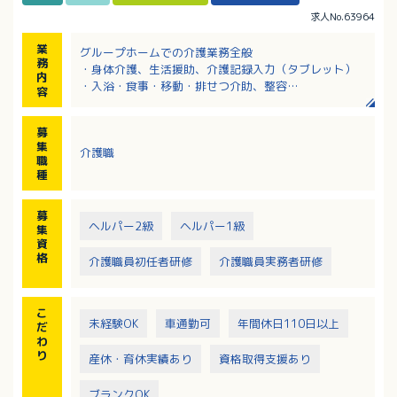
求人No.63964
業
グループホームでの介護業務全般
務
・身体介護、生活援助、介護記録入力（タブレット）
内
・入浴・食事・移動・排せつ介助、整容
容
・レクリエーション実施、外出同行、フロア見守り
・居室整備、就寝・起床介助、夜間の見回り な
募
ど
集
介護職
職
種
募
ヘルパー2級
ヘルパー1級
集
資
格
介護職員初任者研修
介護職員実務者研修
こ
未経験OK
車通勤可
年間休日110日以上
だ
わ
り
産休・育休実績あり
資格取得支援あり
ブランクOK