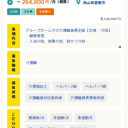
264,000
～
円
/月（概算）
岡山県倉敷市
2交替
正社員
未経験OK
求人No.64019
業
グループホームでの介護職業務全般【定員：18名】
務
・健康管理
内
・入浴介助、食事介助、排せつ介助
容
・レクレーション
・調理補助など
募
※17名のスタッフが活躍中
集
介護職
職
種
募
介護福祉士
ヘルパー2級
ヘルパー1級
集
資
格
介護職員初任者研修
介護職員実務者研修
こ
無資格OK
未経験OK
車通勤可
だ
わ
り