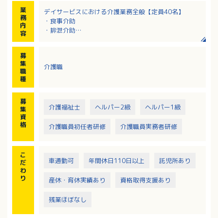
業
デイサービスにおける介護業務全般【定員40名】
務
・食事介助
内
・排泄介助
容
・入浴介助
・送迎（軽自動車）
募
・レクリエーション
集
介護職
・身の回りのお世話 等
職
種
募
介護福祉士
ヘルパー2級
ヘルパー1級
集
資
格
介護職員初任者研修
介護職員実務者研修
こ
車通勤可
年間休日110日以上
託児所あり
だ
わ
り
産休・育休実績あり
資格取得支援あり
残業ほぼなし