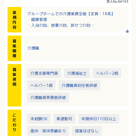
求人No.64193
業
グループホームでの介護業務全般【定員：18名】
務
・健康管理
内
・入浴介助、食事介助、排せつ介助
容
・レクレーション
・調理補助など
募
集
介護職
職
種
募
介護支援専門員
介護福祉士
ヘルパー2級
集
資
格
ヘルパー1級
介護職員初任者研修
介護職員実務者研修
こ
未経験OK
車通勤可
年間休日110日以上
だ
わ
り
産休・育休実績あり
残業ほぼなし