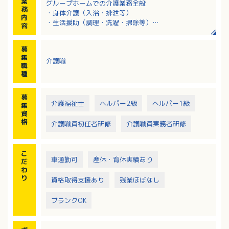
業
グループホームでの介護業務全般
務
・身体介護（入浴・排泄等）
内
・生活援助（調理・洗濯・掃除等）
容
・入居者様との交流
・レクリエーション活動 等
募
集
介護職
職
種
募
介護福祉士
ヘルパー2級
ヘルパー1級
集
資
格
介護職員初任者研修
介護職員実務者研修
こ
車通勤可
産休・育休実績あり
だ
わ
り
資格取得支援あり
残業ほぼなし
ブランクOK