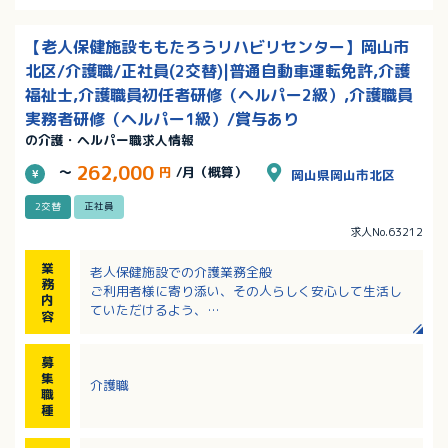
【老人保健施設ももたろうリハビリセンター】岡山市
北区/介護職/正社員(2交替)|普通自動車運転免許,介護
福祉士,介護職員初任者研修（ヘルパー2級）,介護職員
実務者研修（ヘルパー1級）/賞与あり
の介護・ヘルパー職求人情報
262,000
～
円
/月（概算）
岡山県岡山市北区
2交替
正社員
求人No.63212
業
老人保健施設での介護業務全般
務
ご利用者様に寄り添い、その人らしく安心して生活し
内
ていただけるよう、
容
様々な職種の職員と連携しながらサポートをお願いし
ます。
募
・食事介助
集
介護職
・入浴介助
職
・排泄サポート等
種
※送迎等をお願いする可能性もあります