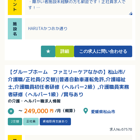
・障がい者施設未経験の方も歓迎です！正社員求人で
ン
す！
ト
・各種手当充実！退職金制度など福利厚生の各種制度
も整っています！
施
・昇給・賞与あり！前年度の年間賞与支給実績は3.0ヶ
HARUTAかつおか通り
設
月分！
名
★
詳細
この求人に問い合わせる
【グループホーム ファミリーケアなかの】松山市/
介護職/正社員(2交替)|普通自動車運転免許,介護福祉
士,介護職員初任者研修（ヘルパー2級）,介護職員実務
者研修（ヘルパー1級）/賞与あり
の介護・ヘルパー職求人情報
249,000
～
円
/月（概算）
愛媛県松山市
2交替
正社員
資格取得支援あり
求人No.67578