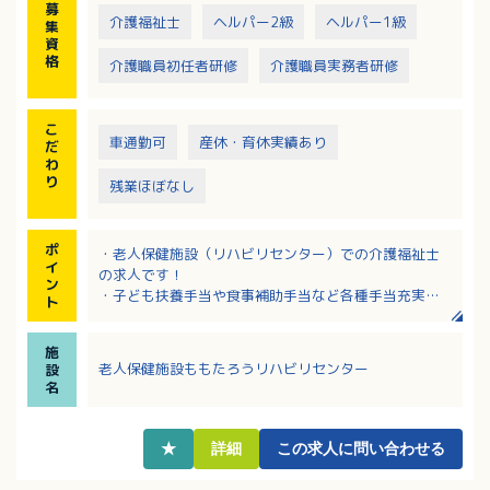
募
介護福祉士
ヘルパー2級
ヘルパー1級
集
資
格
介護職員初任者研修
介護職員実務者研修
こ
車通勤可
産休・育休実績あり
だ
わ
り
残業ほぼなし
ポ
・老人保健施設（リハビリセンター）での介護福祉士
イ
の求人です！
ン
・子ども扶養手当や食事補助手当など各種手当充実！
ト
・育児休業取得実績と介護休業取得実績があり、制度
を利用して長くご活躍いただける職場です
施
・将来も安心の退職金制度あり！
老人保健施設ももたろうリハビリセンター
設
名
★
詳細
この求人に問い合わせる