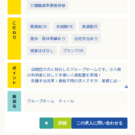
介護職員実務者研修
こ
無資格OK
未経験OK
車通勤可
だ
わ
り
産休・育休実績あり
住宅手当あり
残業ほぼなし
ブランクOK
ポ
・自閉症の方に特化したグループホームです。少人数
イ
の利用者に対して手厚い人員配置を実現！
ン
・各種手当充実！資格不問の求人ですが、業務に必要
ト
な資格をお持ちのには資格手当も支給！
・日曜休み！残業少なめ！ワークライフバランスを大
施
切にしながら働けます！
グループホーム ティール
設
・風通しがよく、職員同士でお互いに提案も気軽にで
名
きる環境です
・座学＋現場OJTと充実の研修体制あり！障がい者施
設が初めての方も安心！
★
詳細
この求人に問い合わせる