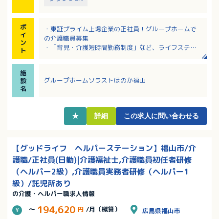
ポ
・東証プライム上場企業の正社員！グループホームで
イ
の介護職員募集
ン
・「育児・介護短時間勤務制度」など、ライフステー
ト
ジが変わっても安心して働ける環境です
・アニバーサリー休暇など、働きやすい環境を整えて
施
います
グループホームソラストほのか福山
設
・夜勤も実働8時間！ショート夜勤なので、身体的負担
名
も少なめです
・仕事と育児との両立できる環境が整っています。
★
詳細
この求人に問い合わせる
【グッドライフ ヘルパーステーション】福山市/介
護職/正社員(日勤)|介護福祉士,介護職員初任者研修
（ヘルパー2級）,介護職員実務者研修（ヘルパー1
級）/託児所あり
の介護・ヘルパー職求人情報
194,620
～
円
/月（概算）
広島県福山市