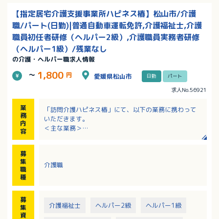
【指定居宅介護支援事業所ハピネス椿】松山市/介護
職/パート(日勤)|普通自動車運転免許,介護福祉士,介護
職員初任者研修（ヘルパー2級）,介護職員実務者研修
（ヘルパー1級）/残業なし
の介護・ヘルパー職求人情報
1,800
～
円
愛媛県松山市
日勤
パート
求人No.56921
業
「訪問介護ハピネス椿」にて、以下の業務に携わって
務
いただきます。
内
＜主な業務＞
容
・生活支援：掃除、洗濯、買い物など
・身体介護：着替え、入浴、排泄、食事介助など
募
※移動は自家用車を使用（AT限定可）
集
介護職
職
種
募
介護福祉士
ヘルパー2級
ヘルパー1級
集
資