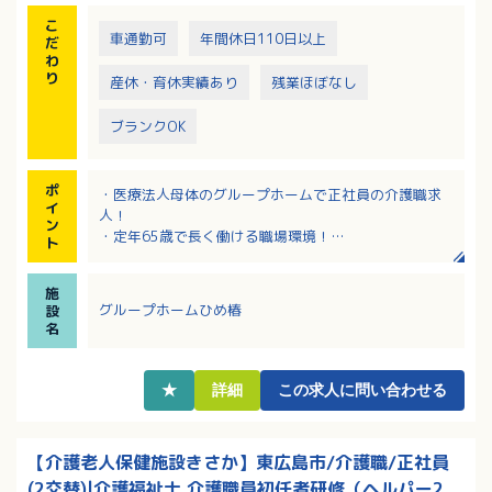
こ
車通勤可
年間休日110日以上
だ
わ
り
産休・育休実績あり
残業ほぼなし
ブランクOK
ポ
・医療法人母体のグループホームで正社員の介護職求
イ
人！
ン
・定年65歳で長く働ける職場環境！
ト
・処遇改善手当は毎月支給で手厚い月給見込み！
・退職金制度、財形貯蓄制度、厚生年金基金など福利
施
厚生も充実！
グループホームひめ椿
設
・子育て、介護、資格取得を目指すなどライフステー
名
ジの変化に応じて働き方の相談可能！
★
詳細
この求人に問い合わせる
【介護老人保健施設きさか】東広島市/介護職/正社員
(2交替)|介護福祉士,介護職員初任者研修（ヘルパー2