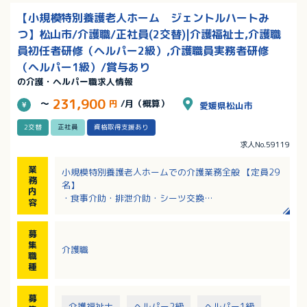
【小規模特別養護老人ホーム ジェントルハートみ
つ】松山市/介護職/正社員(2交替)|介護福祉士,介護職
員初任者研修（ヘルパー2級）,介護職員実務者研修
（ヘルパー1級）/賞与あり
の介護・ヘルパー職求人情報
231,900
～
円
/月（概算）
愛媛県松山市
2交替
正社員
資格取得支援あり
求人No.59119
業
小規模特別養護老人ホームでの介護業務全般 【定員29
務
名】
内
・食事介助・排泄介助・シーツ交換
容
・入浴介助（利用者1名に対し週2回／日曜以外の午前
中は入浴介助）
募
・入居者層：平均介護度4程度
集
介護職
・送迎：無
職
・レクリエーション：有
種
・外出レク：有
募
介護福祉士
ヘルパー2級
ヘルパー1級