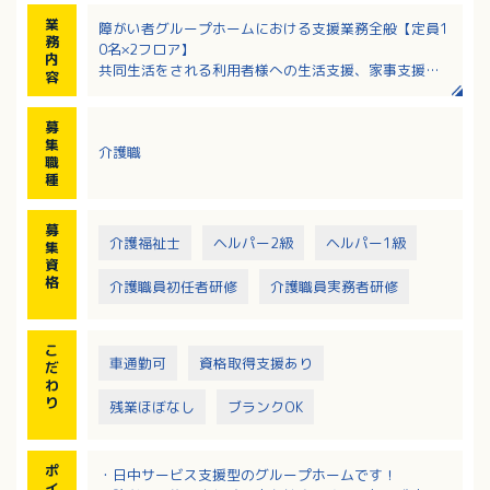
業
障がい者グループホームにおける支援業務全般【定員1
務
0名×2フロア】
内
共同生活をされる利用者様への生活支援、家事支援を
容
おこなっていただきます
・食事、入浴、排せつ時に必要な支援
募
・グループホームでの家事援助
集
介護職
調理（湯せん）、洗濯、掃除、買い物、などの生活
職
全般の援助
種
・ご利用者の送迎（社用車使用 ※軽自動車～ワゴ
ン）、体調管理、記録の作成（タブレット、紙）
募
介護福祉士
ヘルパー2級
ヘルパー1級
集
資
格
介護職員初任者研修
介護職員実務者研修
こ
車通勤可
資格取得支援あり
だ
わ
り
残業ほぼなし
ブランクOK
ポ
・日中サービス支援型のグループホームです！
イ