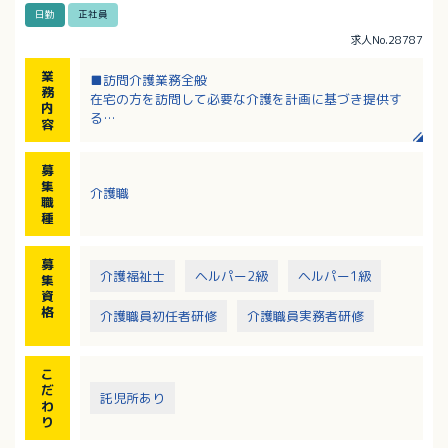
日勤
正社員
求人No.28787
業
■訪問介護業務全般
務
在宅の方を訪問して必要な介護を計画に基づき提供す
内
る
容
料理、買い物、掃除、食事・排泄介助など
・身体介助
募
・生活介助
集
介護職
・介護保険外サービス
職
種
募
介護福祉士
ヘルパー2級
ヘルパー1級
集
資
格
介護職員初任者研修
介護職員実務者研修
こ
だ
託児所あり
わ
り