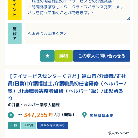
・病院の関連施設のデイサービスでの介護業務！
イ
・時間外ほぼなし！ワークライフバランス充実！メリ
ン
ハリを持って働くことができます。
ト
・認可の事業所内保育園、正社員の時短勤務制度、保
育手当や学童保育手当などの子育て支援あり。
施
・育児に伴う出勤日や就業時間の変更、学校行事や子
ふぁみりえ山陽くさど
設
供の病気等の急な休み相談可能。
名
・内部研修、各種研修参加費は法人負担と、教育体制
に力を入れています。
★
詳細
この求人に問い合わせる
【デイサービスセンターくさど】福山市/介護職/正社
員(日勤)|介護福祉士,介護職員初任者研修（ヘルパー2
級）,介護職員実務者研修（ヘルパー1級）/託児所あ
り
の介護・ヘルパー職求人情報
347,255
～
円
/月（概算）
広島県福山市
日勤
正社員
資格取得支援あり
求人No.67565