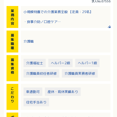
求人No.67556
業
小規模特養での介護業務全般 【定員：29名】
務
内
・食事介助／口腔ケア
容
・排泄介助／トイレ介助／オムツ交換
・ベッドメイキングやシーツ交換などの環境整備
募
・入浴介助 ※5～6名／日(利用者1名につき週2回ペー
集
介護職
ス／リフト浴・機械浴)
職
・着脱介助／清拭、移動介助／移乗介助
種
・教育体制：ユニットリーダーがプリセプターとして
担当
募
介護福祉士
ヘルパー2級
ヘルパー1級
集
資
格
介護職員初任者研修
介護職員実務者研修
こ
車通勤可
産休・育休実績あり
だ
わ
り
住宅手当あり