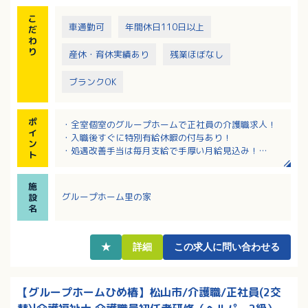
こ
車通勤可
年間休日110日以上
だ
わ
り
産休・育休実績あり
残業ほぼなし
ブランクOK
ポ
・全室個室のグループホームで正社員の介護職求人！
イ
・入職後すぐに特別有給休暇の付与あり！
ン
・処遇改善手当は毎月支給で手厚い月給見込み！
ト
・母体のクリニックとの医療連携があり、緊急時も安
心！
施
・定年65歳、再雇用制度ありで長くご活躍いただける
グループホーム里の家
設
環境です
名
★
詳細
この求人に問い合わせる
【グループホームひめ椿】松山市/介護職/正社員(2交