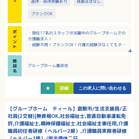
産休・育休実績あり
残業ほぼなし
ブランクOK
ポ
・現在17名のスタッフが活躍中のグループホームでの
イ
介護職求人！
ン
・経験不問！ブランクOK！介護の経験がなくてもチャ
ト
レンジしてみたい方歓迎！
・お食事をご利用者様と一緒に作るなど和やかな雰囲
施
気の職場です
グループホーム養命荘
設
・残業ほぼ無し！職員同士の人間関係がバッチリです
名
・賃金は資格などにより変動あり
★
詳細
この求人に問い合わせる
【グループホーム ティール】倉敷市/生活支援員/正
社員(2交替)|無資格OK,社会福祉士,普通自動車運転免
許,介護福祉士,精神保健福祉士,社会福祉主事任用,介護
職員初任者研修（ヘルパー2級）,介護職員実務者研修
（ヘルパー1級）/完全週休二日