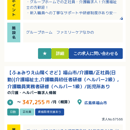
ポ
・グループホームでの正社員・介護職求人！介護福祉
イ
士の方歓迎！
ン
・新入職員への丁寧なサポートや研修制度があり安
ト
心！
・夜勤回数は応相談！
施
・地域の小学校や幼稚園との交流など、地域に密着し
グループホーム ファミリーケアなかの
設
た温かい施設です！
名
・マイカー通勤可能！無料駐車場完備！
★
詳細
この求人に問い合わせる
【ふぁみりえ山陽くさど】福山市/介護職/正社員(日
勤)|介護福祉士,介護職員初任者研修（ヘルパー2級）,
介護職員実務者研修（ヘルパー1級）/託児所あり
の介護・ヘルパー職求人情報
347,255
～
円
/月（概算）
広島県福山市
日勤
正社員
資格取得支援あり
求人No.67566
業