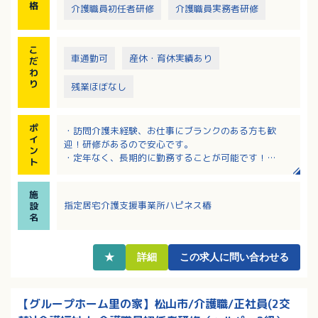
格
介護職員初任者研修
介護職員実務者研修
こ
車通勤可
産休・育休実績あり
だ
わ
り
残業ほぼなし
ポ
・訪問介護未経験、お仕事にブランクのある方も歓
イ
迎！研修があるので安心です。
ン
・定年なく、長期的に勤務することが可能です！
ト
・自家用車使用なので、慣れた車で勤務することがで
きます（手当あり）。
施
・資格手当、会議手当、土日祝・17時以降・年末年始
指定居宅介護支援事業所ハピネス椿
設
手当など、各種手当充実！
名
・勤務評価や実績に応じて、昇給・賞与あり！
★
詳細
この求人に問い合わせる
【グループホーム里の家】松山市/介護職/正社員(2交