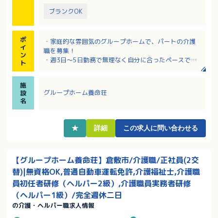
ブランクOK
ポ
・家庭的な雰囲気のグループホームで、パートの介護
イ
職を募集！
ン
・週3日～5日勤務で無理なく自分に合ったペースで働
ト
けます！
・グループホーム未経験の方もご応募OK！賃金には経
施
験考慮や資格手当あり！
グループホーム養命荘
設
・パートさんにもうれしい賞与（寸志）の支給実績あ
名
り！
★
詳細
この求人に問い合わせる
【グループホーム養命荘】倉敷市/介護職/正社員(2交
替)|無資格OK,普通自動車運転免許,介護福祉士,介護職
員初任者研修（ヘルパー2級）,介護職員実務者研修
（ヘルパー1級）/完全週休二日
の介護・ヘルパー職求人情報