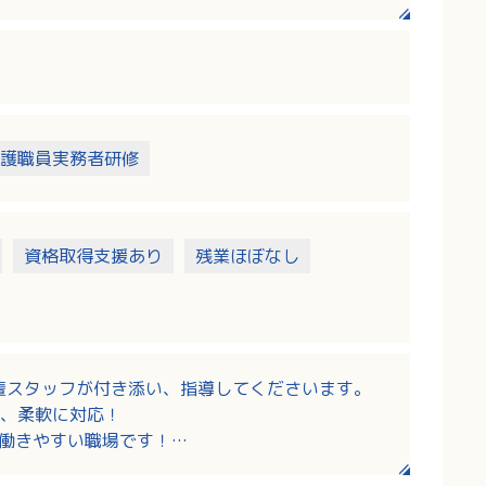
ベントの企画運営
管理など
加
、ご家族支援
護職員実務者研修
資格取得支援あり
残業ほぼなし
輩スタッフが付き添い、指導してくださいます。
、柔軟に対応！
！働きやすい職場です！
り、しっかりキャリアアップできます！