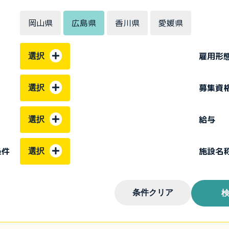
岡山県
広島県
香川県
愛媛県
雇用形
選択
募集資
選択
給与
選択
条件
施設名
選択
条件クリア