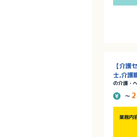
【介護セ
士,介護
の介護・
2
～
業務内