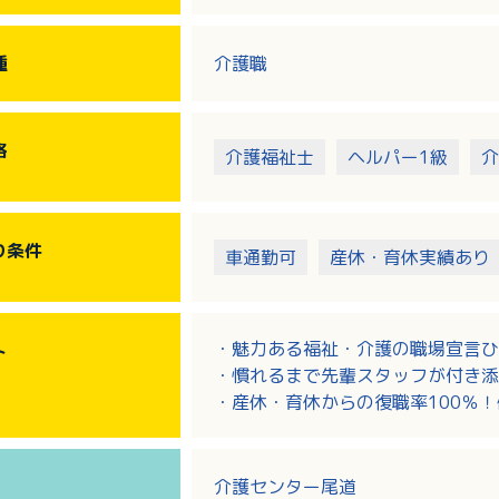
・調理、買物、掃除、洗濯など
ヘルパーさんが、利用者さまのご自
洗濯などの生活援助、
種
介護職
その他日常生活に関る様々な援助を
格
介護福祉士
ヘルパー1級
介
り
条件
車通勤可
産休・育休実績あり
・魅力ある福祉・介護の職場宣言ひ
ト
・慣れるまで先輩スタッフが付き添
・産休・育休からの復職率100％
・子育て中の方や年配の方も活躍し
・充実した職種別・階層別研修もあ
介護センター尾道