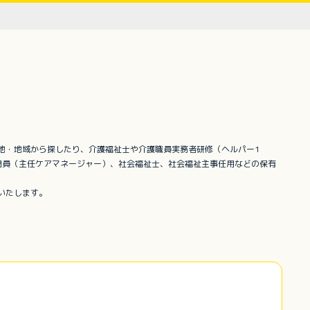
地・地域から探したり、介護福祉士や介護職員実務者研修（ヘルパー1
門員（主任ケアマネージャー）、社会福祉士、社会福祉主事任用などの保有
いたします。