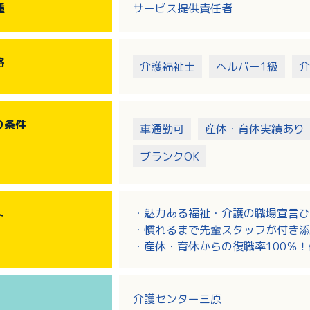
・スタッフの行動管理、統括
種
サービス提供責任者
・スタッフと一緒に現場にも行きま
格
介護福祉士
ヘルパー1級
介
り
条件
車通勤可
産休・育休実績あり
ブランクOK
・魅力ある福祉・介護の職場宣言ひ
ト
・慣れるまで先輩スタッフが付き添
・産休・育休からの復職率100％
・子育て中の方や年配の方も活躍し
・充実した職種別・階層別研修もあ
介護センター三原