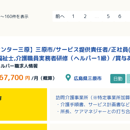
前へ
1
2
...
5
6
1件～160件を表示
ンター三原】三原市/サービス提供責任者/正社員(
福祉士,介護職員実務者研修（ヘルパー1級）/賞与
ヘルパー職求人情報
67,700
円
/月（概算）
広島県三原市
日勤
訪問介護事業所（※特定事業所加算
容
・介護手順書、サービス計画書など
・所長、ケアマネジャーとの打ち合
・シフト作成
・スタッフへの技術指導、勉強会の