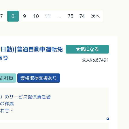
7
8
9
10
11
...
73
74
次へ
日勤)|普通自動車運転免
★気になる
あり
求人No.67491
正社員
資格取得支援あり
）のサービス提供責任者
の作成
わせ
開催