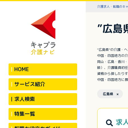
介護求人・転職のキ
”広島
”広島県”の介護・
中国・四国地方の介
岡山・広島・香川・
級）、介護職員初任
HOME
資格から探したりす
中国・四国地方に展
サービス紹介
広島県 ×
求人検索
特集一覧
求