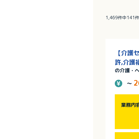
1,469件中14
【介護セ
許,介護
の介護・
2
～
業務内