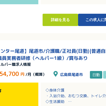
詳細
を見る
この求人に
ンター尾道】尾道市/介護職/正社員(日勤)|普通
職員実務者研修（ヘルパー1級）/賞与あり
ヘルパー職求人情報
54,700
円
/月（概算）
広島県尾道市
日勤
◇身体介護
容
・入浴介助、おむつ交換、トイレ介
◇生活援助