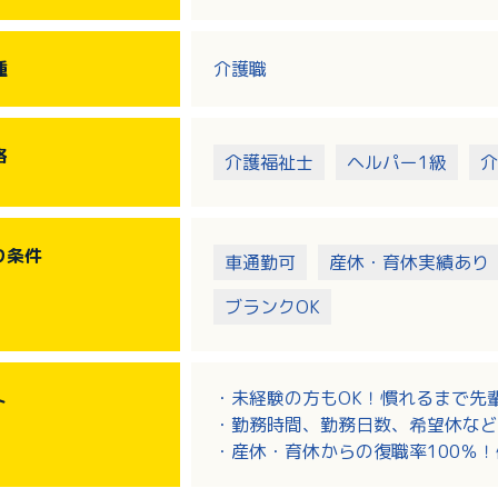
・レクリエーションや季節ごとのイ
・送迎、歩行介助、入浴介助、服薬
・チームケアカンファレンスへの参
種
介護職
・定期的な社内勉強会
・地域交流や地域連携への取り組み
格
介護福祉士
ヘルパー1級
介
り
条件
車通勤可
産休・育休実績あり
ブランクOK
・未経験の方もOK！慣れるまで先
ト
・勤務時間、勤務日数、希望休など
・産休・育休からの復職率100％
・充実した職種別・階層別研修もあ