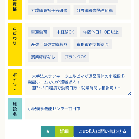
資
格
介護職員初任者研修
介護職員実務者研修
こ
車通勤可
未経験OK
年間休日110日以上
だ
わ
り
産休・育休実績あり
資格取得支援あり
残業ほぼなし
ブランクOK
ポ
・大手法人サンキ・ウエルビィが運営母体の小規模多
イ
機能ホームでの介護職求人！
ン
・週3～5日程度で勤務日数・就業時間は相談可！
ト
・希望休など、柔軟に対応！
・小規模多機能ホームが未経験の方もご応募可！慣れ
施
るまで先輩スタッフが付き添い、指導してくれます！
小規模多機能センター廿日市
設
・キャリアアップを応援！資格取得に会社支援有（最
名
大9割会社負担）！正社員登用実績多数あり
★
詳細
この求人に問い合わせる