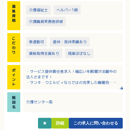
募
介護福祉士
ヘルパー1級
集
資
格
介護職員実務者研修
こ
車通勤可
産休・育休実績あり
だ
わ
り
資格取得支援あり
残業ほぼなし
ポ
・サービス提供責任者求人！幅広い年齢層が活躍中の
イ
法人さまです！
ン
・サンキ・ウエルビィならではの充実した職種別・階
ト
層別研修でしっかりキャリアアップできます
・資格取得支援（最大9割会社負担）があり、スキルア
施
ップも目指せます！
介護センター南
設
・産育休からの復職率100％。働きやすい環境です！
名
・マイカー通勤可（駐車場は個人契約ですが会社補助
あり）
★
詳細
この求人に問い合わせる