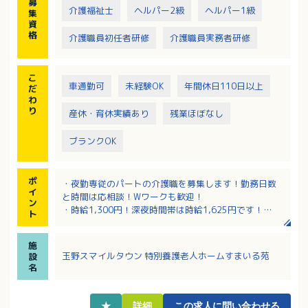
募
介護福祉士
ヘルパー2級
ヘルパー1級
集
資
格
介護職員初任者研修
介護職員実務者研修
こ
車通勤可
未経験OK
年間休日110日以上
だ
わ
り
産休・育休実績あり
残業ほぼなし
ブランクOK
ポ
・夜勤専従のパートの介護職を募集します！勤務日数
イ
と時間は応相談！Wワークも歓迎！
ン
・時給1,300円！深夜時間帯は時給1,625円です！
ト
・経験が浅い方、ブランクがある方も丁寧に指導して
もらえる環境です
施
・施設見学も可能！働く環境や雰囲気を実際にご確認
玉野スマイルタウン 特別養護老人ホームすまいる苑
設
いただけます！
名
★
詳細
この求人に問い合わせる