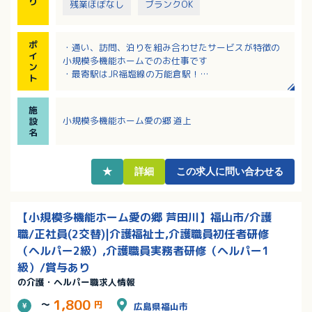
り
残業ほぼなし
ブランクOK
ポ
・通い、訪問、泊りを組み合わせたサービスが特徴の
イ
小規模多機能ホームでのお仕事です
ン
・最寄駅はJR福塩線の万能倉駅！
ト
・子育て中のスタッフさんが多い職場です！
・お子さんの学校行事や急なお休みにも配慮のある職
施
場
小規模多機能ホーム愛の郷 道上
設
名
★
詳細
この求人に問い合わせる
【小規模多機能ホーム愛の郷 芦田川】福山市/介護
職/正社員(2交替)|介護福祉士,介護職員初任者研修
（ヘルパー2級）,介護職員実務者研修（ヘルパー1
級）/賞与あり
の介護・ヘルパー職求人情報
1,800
～
円
広島県福山市