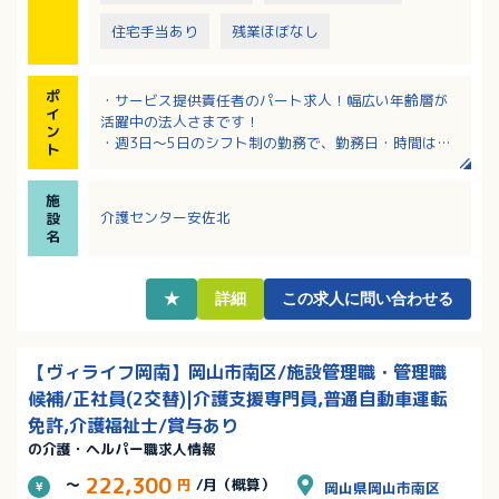
住宅手当あり
残業ほぼなし
ポ
・サービス提供責任者のパート求人！幅広い年齢層が
イ
活躍中の法人さまです！
ン
・週3日～5日のシフト制の勤務で、勤務日・時間は応
ト
相談！
・時給1,271円～1,437円（処遇加算手当・資格手当含
施
む）
介護センター安佐北
設
・サンキ・ウエルビィならでは福利厚生が魅力！正社
名
員登用実績も多数あります
・マイカー通勤可（駐車場は個人契約ですが会社補助
あり）
★
詳細
この求人に問い合わせる
【ヴィライフ岡南】岡山市南区/施設管理職・管理職
候補/正社員(2交替)|介護支援専門員,普通自動車運転
免許,介護福祉士/賞与あり
の介護・ヘルパー職求人情報
222,300
～
円
/月（概算）
岡山県岡山市南区