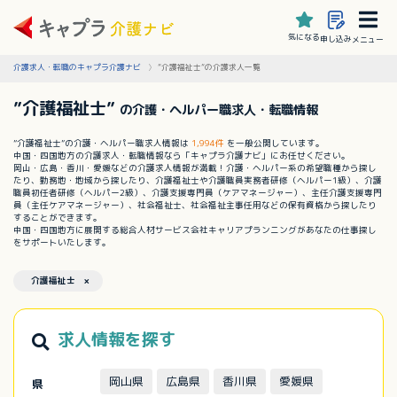
気になる
申し込み
メニュー
介護求人・転職のキャプラ介護ナビ
”介護福祉士”の介護求人一覧
”介護福祉士”
の介護・ヘルパー職求人・転職情報
”介護福祉士”の介護・ヘルパー職求人情報は
1,994件
を一般公開しています。
中国・四国地方の介護求人・転職情報なら「キャプラ介護ナビ」にお任せください。
岡山・広島・香川・愛媛などの介護求人情報が満載！介護・ヘルパー系の希望職種から探し
たり、勤務地・地域から探したり、介護福祉士や介護職員実務者研修（ヘルパー1級）、介護
職員初任者研修（ヘルパー2級）、介護支援専門員（ケアマネージャー）、主任介護支援専門
員（主任ケアマネージャー）、社会福祉士、社会福祉主事任用などの保有資格から探したり
することができます。
中国・四国地方に展開する総合人材サービス会社キャリアプランニングがあなたの仕事探し
をサポートいたします。
介護福祉士 ×
求人情報を探す
岡山県
広島県
香川県
愛媛県
県