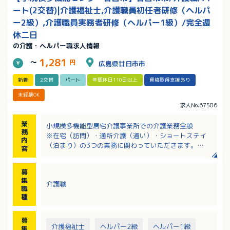
ート(2交替)|介護福祉士,介護職員初任者研修（ヘルパ
ー2級）,介護職員実務者研修（ヘルパー1級）/完全週
休二日
の介護・ヘルパー職求人情報
1,281
～
円
広島県廿日市市
新着
2交替
パート
年間休日110日以上
資格取得支援あり
未経験OK
求人No.67586
業
小規模多機能型居宅介護事業所での介護業務全般
務
※在宅（訪問）・通所介護（通い）・ショートステイ
内
（泊まり）の3つの業務に関わっていただきます。
容
・入浴、排泄、食事の介助
・日常生活を継続するための生活リハビリの実施
募
・レクリエーションや季節ごとのイベントの企画運営
集
介護職
・チームケアカンファレンスへの参加、定期的な社内
職
勉強会
種
・地域交流や地域連携への取り組み、ご家族支援
募
介護福祉士
ヘルパー2級
ヘルパー1級
集