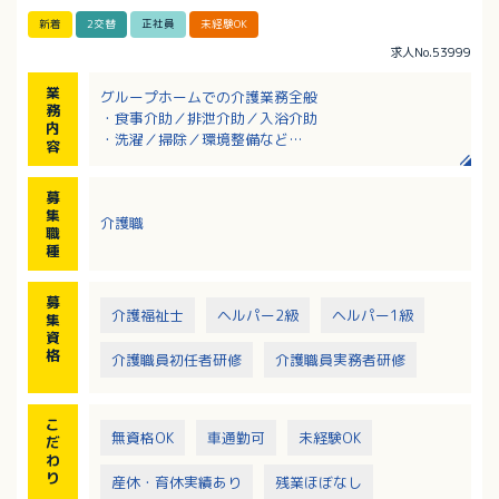
新着
2交替
正社員
未経験OK
求人No.53999
業
グループホームでの介護業務全般
務
・食事介助／排泄介助／入浴介助
内
・洗濯／掃除／環境整備など
容
・調理 有（調理専門の職員が出勤する場合もありま
す）
募
・レクリエーション 有
集
介護職
・定期的な社内研修を受けていただくこともあります
職
種
募
介護福祉士
ヘルパー2級
ヘルパー1級
集
資
格
介護職員初任者研修
介護職員実務者研修
こ
無資格OK
車通勤可
未経験OK
だ
わ
り
産休・育休実績あり
残業ほぼなし