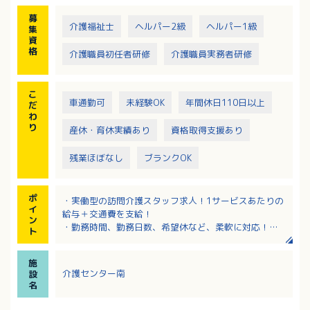
募
介護福祉士
ヘルパー2級
ヘルパー1級
集
資
格
介護職員初任者研修
介護職員実務者研修
こ
車通勤可
未経験OK
年間休日110日以上
だ
わ
り
産休・育休実績あり
資格取得支援あり
残業ほぼなし
ブランクOK
ポ
・実働型の訪問介護スタッフ求人！1サービスあたりの
イ
給与＋交通費を支給！
ン
・勤務時間、勤務日数、希望休など、柔軟に対応！
ト
・経験不問！慣れるまで先輩スタッフが付き添い、丁
寧に指導します！
施
・各種研修や資格取得支援制度（最大9割会社負担）充
介護センター南
設
実！手厚い福利厚生が魅力！
名
・子育てに理解のある職場です！スポットで働きたい
方もOK！