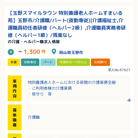
【玉野スマイルタウン 特別養護老人ホームすまいる
苑】玉野市/介護職/パート(夜勤専従)|介護福祉士,介
護職員初任者研修（ヘルパー2級）,介護職員実務者研
修（ヘルパー1級）/残業なし
の介護・ヘルパー職求人情報
1,300
～
円
岡山県玉野市
新着
夜勤専従
パート
年間休日110日以上
未経験OK
求人No.67627
業
特別養護老人ホームにおける夜間の介護業務全般
務
・ご利用者様の介護業務
内
・見守り 等
容
募
集
介護職
職
種