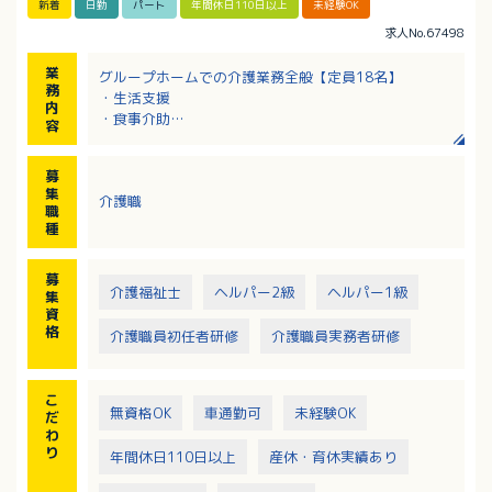
新着
日勤
パート
年間休日110日以上
未経験OK
求人No.67498
業
グループホームでの介護業務全般【定員18名】
務
・生活支援
内
・食事介助
容
・入浴介助
・排せつ介助
募
・居室清掃
集
介護職
・介護記録の記入
職
種
募
介護福祉士
ヘルパー2級
ヘルパー1級
集
資
格
介護職員初任者研修
介護職員実務者研修
こ
無資格OK
車通勤可
未経験OK
だ
わ
り
年間休日110日以上
産休・育休実績あり