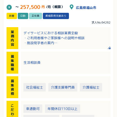
257,500
～
円
/月（概算）
広島県福山市
新着
日勤
正社員
資格取得支援あり
求人No.64262
業
デイサービスにおける相談業務全般
務
・ご利用者様やご家族様への説明や相談
内
・施設見学者の案内
容
・介護計画書の作成
・報告書の作成
募
・送迎
集
生活相談員
・介護業務 等
職
種
募
集
社会福祉士
介護支援専門員
介護福祉士
資
格
こ
車通勤可
年間休日110日以上
だ
わ