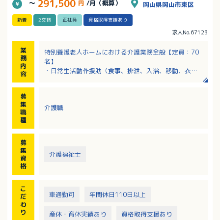
291,500
～
円
/月（概算）
岡山県岡山市東区
新着
2交替
正社員
資格取得支援あり
求人No.67123
業
特別養護老人ホームにおける介護業務全般【定員：70
務
名】
内
・日常生活動作援助（食事、排泄、入浴、移動、衣類
容
着脱等の介助）
・介護計画の作成
募
・レクリエーションの企画・活動
集
介護職
・機能訓練補助
職
・入所者の物品管理
種
・介護記録（電子カルテ）の作成
・緊急時対応
募
・各種会議、委員会出席 等
集
介護福祉士
資
格
こ
車通勤可
年間休日110日以上
だ
わ
り
産休・育休実績あり
資格取得支援あり