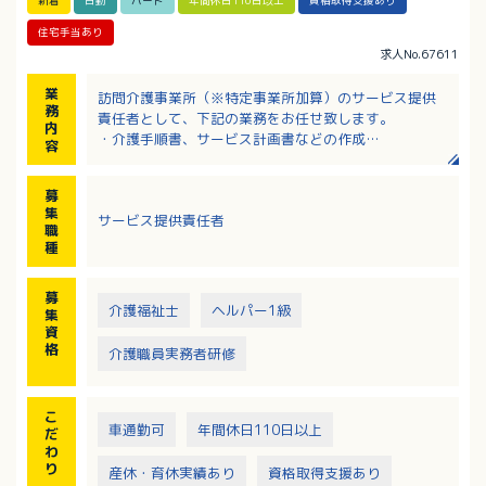
新着
日勤
パート
年間休日110日以上
資格取得支援あり
住宅手当あり
求人No.67611
業
訪問介護事業所（※特定事業所加算）のサービス提供
務
責任者として、下記の業務をお任せ致します。
内
・介護手順書、サービス計画書などの作成
容
・所長、ケアマネジャーとの打ち合わせ
・シフト作成
募
・スタッフへの技術指導、勉強会の開催
集
サービス提供責任者
・スタッフの行動管理、統括
職
※スタッフと一緒に現場にも行きます。
種
募
介護福祉士
ヘルパー1級
集
資
格
介護職員実務者研修
こ
車通勤可
年間休日110日以上
だ
わ
り
産休・育休実績あり
資格取得支援あり