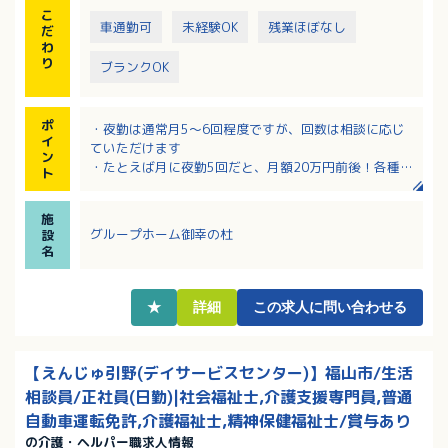
こ
車通勤可
未経験OK
残業ほぼなし
だ
わ
り
ブランクOK
ポ
・夜勤は通常月5～6回程度ですが、回数は相談に応じ
イ
ていただけます
ン
・たとえば月に夜勤5回だと、月額20万円前後！各種手
ト
当も充実しています！
・夜勤明けの翌日は公休という働き方です
施
・時間外勤務ほぼ無し！職員専用の休憩室完備でオ
グループホーム御幸の杜
設
ン・オフのメリハリをつけて勤務できます！
名
・無資格の方でも応募OKです！
★
詳細
この求人に問い合わせる
【えんじゅ引野(デイサービスセンター)】福山市/生活
相談員/正社員(日勤)|社会福祉士,介護支援専門員,普通
自動車運転免許,介護福祉士,精神保健福祉士/賞与あり
の介護・ヘルパー職求人情報