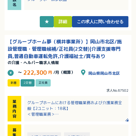
・キャリアアップを目指す方必見！マネジメント経験
名
者は採用・賃金の両方で優遇あり！
・職務手当、資格手当など各種手当充実！該当者には
保育手当も支給あり！
★
詳細
この求人に問い合わせる
【グループホーム夢（横井事業所）】岡山市北区/施
設管理職・管理職候補/正社員(2交替)|介護支援専門
員,普通自動車運転免許,介護福祉士/賞与あり
の介護・ヘルパー職求人情報
222,300
～
円
/月（概算）
岡山県岡山市北区
新着
2交替
正社員
求人No.67502
業
グループホームにおける管理職業務および介護業務全
務
般【2ユニット：18名】
内
＜管理職業務＞
容
・部下の教育、指導、育成、勤務表作成、タイムカー
ド管理
募
・入居・売上管理、事務処理等
集