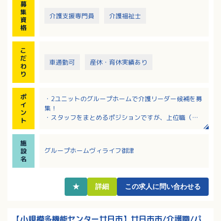
募
・入居・売上管理、事務処理等
集
・ご家族、病院関係との対応（入居時の契約等）、面
介護支援専門員
介護福祉士
資
談
格
＜介護業務＞
・食事、入浴、排せつ等の介助
こ
・日常生活上の支援、季節の行事 など
だ
車通勤可
産休・育休実績あり
わ
り
ポ
・2ユニットのグループホームで介護リーダー候補を募
イ
集！
ン
・スタッフをまとめるポジションですが、上位職（主
ト
任・ホーム長）のフォローもあるので安心！
・離職率が低く、長期間勤務されている職員さんが多
施
い施設！
グループホームヴィライフ御津
設
・キャリアアップを目指す方必見！マネジメント経験
名
者は採用・賃金の両方で優遇あり！
・職務手当、資格手当など各種手当充実！該当者には
保育手当も支給あり！
★
詳細
この求人に問い合わせる
【小規模多機能センター廿日市】廿日市市/介護職/パ