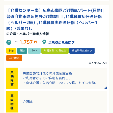
【介護センター南】広島市南区/介護職/パート(日勤)|
普通自動車運転免許,介護福祉士,介護職員初任者研修
（ヘルパー2級）,介護職員実務者研修（ヘルパー1
級）/残業なし
の介護・ヘルパー職求人情報
1,757
～
円
広島県広島市南区
新着
日勤
パート
年間休日110日以上
資格取得支援あり
未経験OK
求人No.67550
業
実働型訪問介護での介護業務全般
務
ご利用者さまのご自宅を訪問し、
内
・身体介護：入浴介助、おむつ交換、トイレ介助、歩
容
行介助、食事介助、清拭、足浴など
・生活援助：調理、買い物、掃除、洗濯など
募
集
介護職
職
種