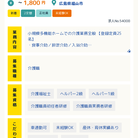
1,800
～
円
広島県福山市
新着
2交替
正社員
未経験OK
求人No.54008
業
小規模多機能ホームでの介護業務全般 【登録定員25
務
名】
内
・食事介助／排泄介助／入浴介助
容
・洗濯／掃除／環境整備など
・調理 有（調理専門の職員が出勤する場合もありま
募
す）
集
介護職
・レクリエーション 有（年1回作品展を開催／外出レク
職
もあります）
種
募
介護福祉士
ヘルパー2級
ヘルパー1級
集
資
格
介護職員初任者研修
介護職員実務者研修
こ
車通勤可
未経験OK
産休・育休実績あり
だ
わ