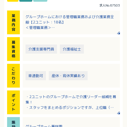
求人No.67503
業
グループホームにおける管理職業務および介護業務全
務
般【2ユニット：18名】
内
＜管理職業務＞
容
・部下の教育、指導、育成、勤務表作成、タイムカー
ド管理
募
・入居・売上管理、事務処理等
集
・ご家族、病院関係との対応（入居時の契約等）、面
介護支援専門員
介護福祉士
資
談
格
＜介護業務＞
・食事、入浴、排せつ等の介助
こ
・日常生活上の支援、季節の行事 など
だ
車通勤可
産休・育休実績あり
わ
り
ポ
・2ユニットのグループホームで介護リーダー候補を募
イ
集！
ン
・スタッフをまとめるポジションですが、上位職（主
ト
任・ホーム長）のフォローもあるので安心！
・離職率が低く、長期間勤務されている職員さんが多
施
い施設！
グループホーム夢咲園
設