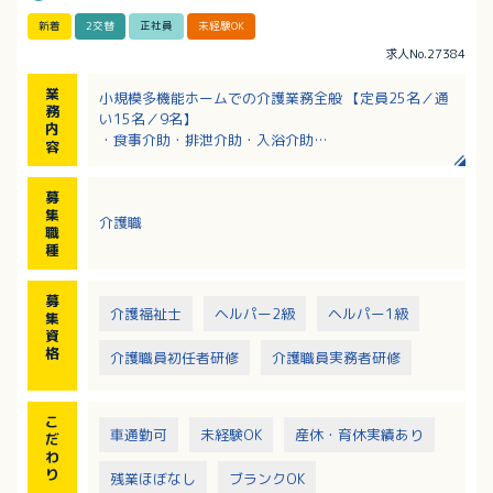
新着
2交替
正社員
未経験OK
求人No.27384
業
小規模多機能ホームでの介護業務全般 【定員25名／通
務
い15名／9名】
内
・食事介助・排泄介助・入浴介助
容
・洗濯・掃除・環境整備など
・入居者層：平均介護度1.6程度
募
・調理 有（調理専門の職員が出勤する場合もありま
集
介護職
す）
職
・レクリエーション 有（年1回作品展を開催/外出レク
種
もあります）
※タクティールケア（タッチケア）を積極的に取り入
募
れています
介護福祉士
ヘルパー2級
ヘルパー1級
集
※定期的な社内研修を受けていただくこともあります
資
格
介護職員初任者研修
介護職員実務者研修
こ
車通勤可
未経験OK
産休・育休実績あり
だ
わ
り
残業ほぼなし
ブランクOK