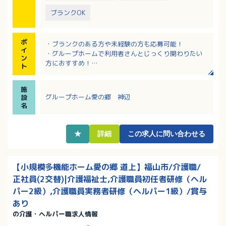
ブランクOK
ポ
・ブランクのある方や未経験の方も応募可能！
イ
・グループホームで利用者さんとじっくり関わりたい
ン
方におすすめ！
ト
・残業ほぼなし！
・無料駐車場あり！
施
・井原市からも福山市からも通える立地！
グループホーム愛の郷 神辺
設
名
★
詳細
この求人に問い合わせる
【小規模多機能ホーム愛の郷 道上】福山市/介護職/
正社員(2交替)|介護福祉士,介護職員初任者研修（ヘル
パー2級）,介護職員実務者研修（ヘルパー1級）/賞与
あり
の介護・ヘルパー職求人情報