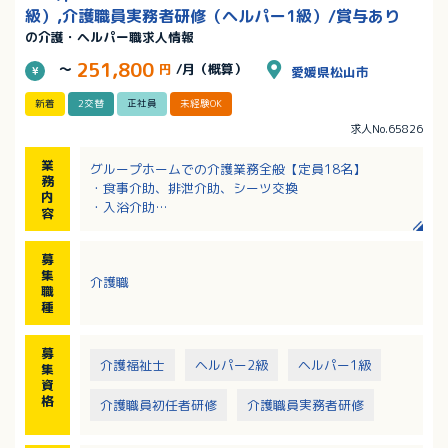
級）,介護職員実務者研修（ヘルパー1級）/賞与あり
の介護・ヘルパー職求人情報
251,800
～
円
/月（概算）
愛媛県松山市
新着
2交替
正社員
未経験OK
求人No.65826
業
グループホームでの介護業務全般【定員18名】
務
・食事介助、排泄介助、シーツ交換
内
・入浴介助
容
・買い物等、外出用務（社用車使用）・レクリエーシ
ョン
募
・服薬管理
集
介護職
・調理：湯せんメイン
職
※夜勤は月5〜6回程度あります。回数は応相談。
種
募
介護福祉士
ヘルパー2級
ヘルパー1級
集
資
格
介護職員初任者研修
介護職員実務者研修