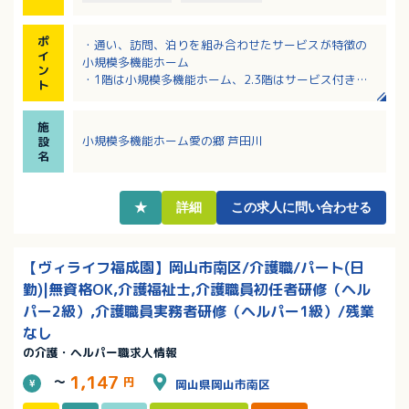
ポ
・通い、訪問、泊りを組み合わせたサービスが特徴の
イ
小規模多機能ホーム
ン
・1階は小規模多機能ホーム、2.3階はサービス付き高
ト
齢者向け住宅
・休日について相談可能！扶養範囲内の勤務もOK
施
・平均介護度は1.6程度
小規模多機能ホーム愛の郷 芦田川
設
名
★
詳細
この求人に問い合わせる
【ヴィライフ福成園】岡山市南区/介護職/パート(日
勤)|無資格OK,介護福祉士,介護職員初任者研修（ヘル
パー2級）,介護職員実務者研修（ヘルパー1級）/残業
なし
の介護・ヘルパー職求人情報
1,147
～
円
岡山県岡山市南区