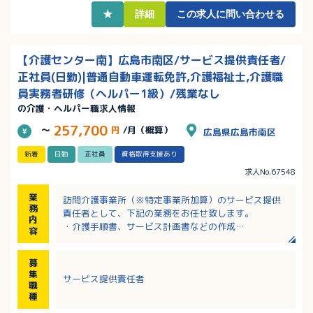
★
詳細
この求人に問い合わせる
【介護センター南】広島市南区/サービス提供責任者/
正社員(日勤)|普通自動車運転免許,介護福祉士,介護職
員実務者研修（ヘルパー1級）/残業なし
の介護・ヘルパー職求人情報
257,700
～
円
/月（概算）
広島県広島市南区
新着
日勤
正社員
資格取得支援あり
求人No.67548
業
訪問介護事業所（※特定事業所加算）のサービス提供
務
責任者として、下記の業務をお任せ致します。
内
・介護手順書、サービス計画書などの作成
容
・所長、ケアマネジャーとの打ち合わせ
・シフト作成
募
・スタッフへの技術指導、勉強会の開催
集
サービス提供責任者
・スタッフの行動管理、統括
職
※スタッフと一緒に現場にも行きます。
種