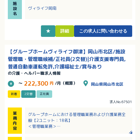
施
い施設！
ヴィライフ岡南
設
・キャリアアップを目指す方必見！マネジメント経験
名
者は採用・賃金の両方で優遇あり！
・職務手当、資格手当など各種手当充実！該当者には
保育手当も支給あり！
★
詳細
この求人に問い合わせる
【グループホームヴィライフ御津】岡山市北区/施設
管理職・管理職候補/正社員(2交替)|介護支援専門員,
普通自動車運転免許,介護福祉士/賞与あり
の介護・ヘルパー職求人情報
222,300
～
円
/月（概算）
岡山県岡山市北区
新着
2交替
正社員
求人No.67501
業
グループホームにおける管理職業務および介護業務全
務
般【2ユニット：18名】
内
＜管理職業務＞
容
・部下の教育、指導、育成、勤務表作成、タイムカー
ド管理