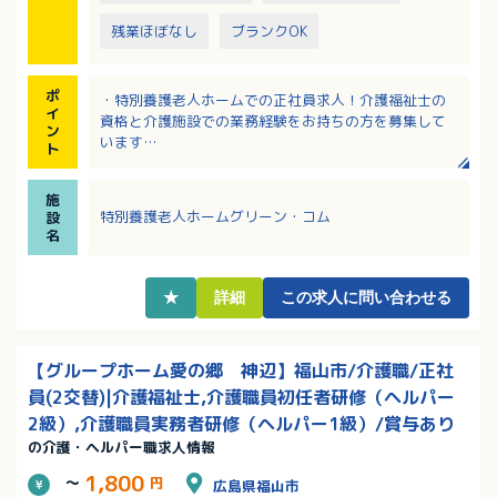
残業ほぼなし
ブランクOK
ポ
・特別養護老人ホームでの正社員求人！介護福祉士の
イ
資格と介護施設での業務経験をお持ちの方を募集して
ン
います
ト
・固定手当込みの月給は237,000～256,000円！夜勤
手当1回6,000円！夜勤手当5回分込みで267,000円～
施
／月！
特別養護老人ホームグリーン・コム
設
・完全週休二日制で年間休日は110日！ローテーション
名
勤務でプライベートの予定が立てやすい！
・資格取得補助制度や永年勤続表彰制度があり、ステ
ップアップしながら長くご活躍いただけます
★
詳細
この求人に問い合わせる
・引越し準備金支給制度あり！遠方からのご応募もぜ
ひご相談ください！
【グループホーム愛の郷 神辺】福山市/介護職/正社
員(2交替)|介護福祉士,介護職員初任者研修（ヘルパー
2級）,介護職員実務者研修（ヘルパー1級）/賞与あり
の介護・ヘルパー職求人情報
1,800
～
円
広島県福山市