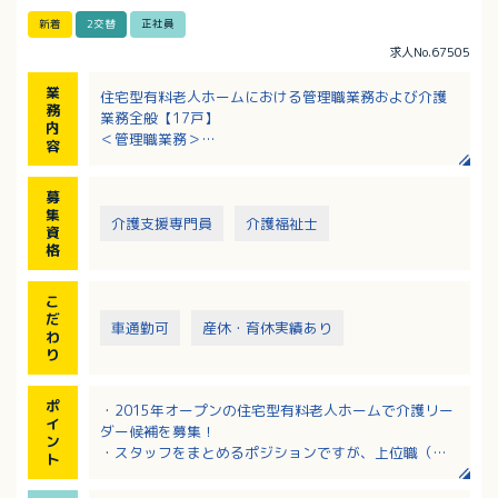
新着
2交替
正社員
求人No.67505
業
住宅型有料老人ホームにおける管理職業務および介護
務
業務全般【17戸】
内
＜管理職業務＞
容
・部下の教育、指導、育成、勤務表作成、タイムカー
ド管理
募
・入居・売上管理、事務処理等
集
・ご家族、病院関係との対応（入居時の契約等）、面
介護支援専門員
介護福祉士
資
談
格
＜介護業務＞
・食事、入浴、排せつ等の介助
こ
・日常生活上の支援、季節の行事 など
だ
車通勤可
産休・育休実績あり
わ
り
ポ
・2015年オープンの住宅型有料老人ホームで介護リー
イ
ダー候補を募集！
ン
・スタッフをまとめるポジションですが、上位職（主
ト
任・ホーム長）のフォローもあるので安心！
・離職率が低く、長期間勤務されている職員さんが多