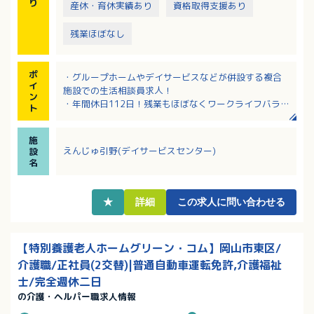
り
産休・育休実績あり
資格取得支援あり
残業ほぼなし
ポ
・グループホームやデイサービスなどが併設する複合
イ
施設での生活相談員求人！
ン
・年間休日112日！残業もほぼなくワークライフバラン
ト
ス充実！
・介護業務もおこなうので、現場の様子もわかり、利
施
用者さんとしっかり関われます！
えんじゅ引野(デイサービスセンター)
設
・学校行事やお子さんの病気など、急なお休みにも柔
名
軟に対応されている職場です
・定年65歳、再雇用制度もあり、資格を活かして長く
働けます
★
詳細
この求人に問い合わせる
【特別養護老人ホームグリーン・コム】岡山市東区/
介護職/正社員(2交替)|普通自動車運転免許,介護福祉
士/完全週休二日
の介護・ヘルパー職求人情報