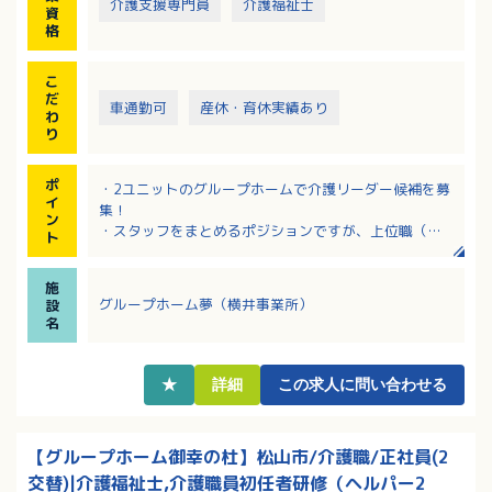
・ご家族、病院関係との対応（入居時の契約等）、面
介護支援専門員
介護福祉士
資
談
格
＜介護業務＞
・食事、入浴、排せつ等の介助
こ
・日常生活上の支援、季節の行事 など
だ
車通勤可
産休・育休実績あり
わ
り
ポ
・2ユニットのグループホームで介護リーダー候補を募
イ
集！
ン
・スタッフをまとめるポジションですが、上位職（主
ト
任・ホーム長）のフォローもあるので安心！
・離職率が低く、長期間勤務されている職員さんが多
施
い施設！
グループホーム夢（横井事業所）
設
・キャリアアップを目指す方必見！マネジメント経験
名
者は採用・賃金の両方で優遇あり！
・職務手当、資格手当など各種手当充実！該当者には
保育手当も支給あり！
★
詳細
この求人に問い合わせる
【グループホーム御幸の杜】松山市/介護職/正社員(2
交替)|介護福祉士,介護職員初任者研修（ヘルパー2