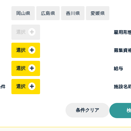
岡山県
広島県
香川県
愛媛県
雇用形
選択
募集資
選択
給与
選択
条件
施設名
選択
条件クリア