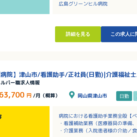
広島グリーンヒル病院
詳細
を見る
この求人に
病院】津山市/看護助手/正社員(日勤)|介護福祉士
ヘルパー職求人情報
63,700
円
/月（概算）
岡山県津山市
日勤
病院における看護助手業務全般【ベ
容
・看護補助業務（医療器具の準備、
・介護業務（入院患者様の介助／食