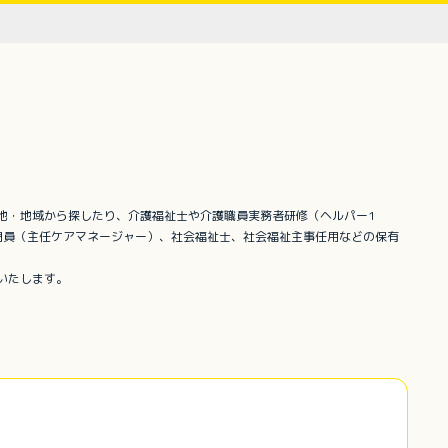
地・地域から探したり、介護福祉士や介護職員実務者研修（ヘルパー1
門員（主任ケアマネージャー）、社会福祉士、社会福祉主事任用などの保有
いたします。