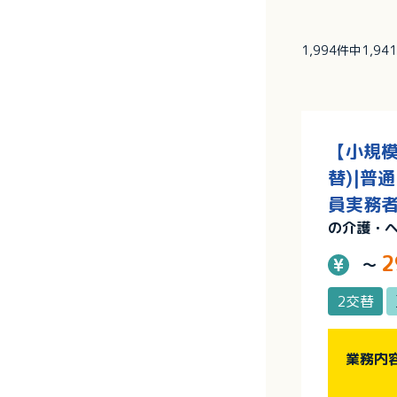
1,994件中1,9
【小規模
替)|普
員実務者
の介護・
2
～
2交替
業務内