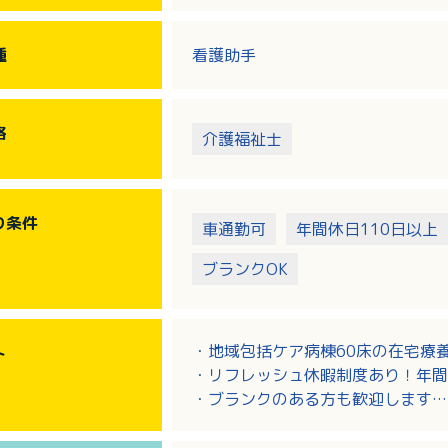
種
看護助手
格
介護福祉士
り
条件
車通勤可
年間休日110日以上
ブランクOK
・地域包括ケア病棟60床の在宅療
ト
・リフレッシュ休暇制度あり！年間
・ブランクのある方も歓迎します
・法人内にはクリニック・老健・病