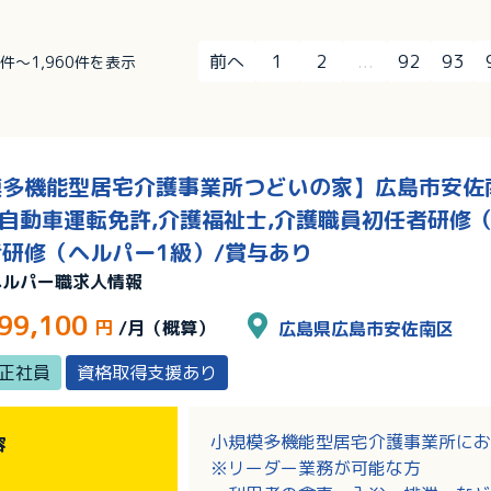
前へ
1
2
...
92
93
41件～1,960件を表示
多機能型居宅介護事業所つどいの家】広島市安佐南
通自動車運転免許,介護福祉士,介護職員初任者研修
研修（ヘルパー1級）/賞与あり
ヘルパー職求人情報
99,100
円
/月（概算）
広島県広島市安佐南区
正社員
資格取得支援あり
小規模多機能型居宅介護事業所にお
容
※リーダー業務が可能な方