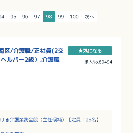
94
95
96
97
98
99
100
次へ
区/介護職/正社員(2交
★気になる
（ヘルパー2級）,介護職
求人No.60494
ける介護業務全般（主任候補）【定員：25名】