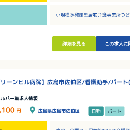
きます
・週40時間勤務で月8～9日のお
小規模多機能型居宅介護事業所つど
詳細
を見る
この求人に
リーンヒル病院】広島市佐伯区/看護助手/パート(
ヘルパー職求人情報
,100
円
広島県広島市佐伯区
日勤
パート