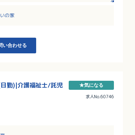
休み！残業も少なめ！
いの家
問い合わせる
日勤)|介護福祉士/託児
★気になる
求人No.60746