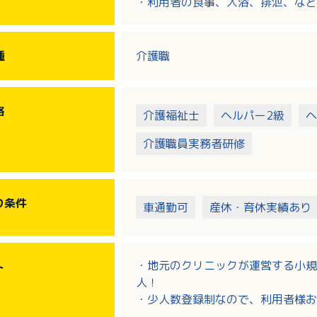
・利用者の食事、入浴、排泄、など
・送迎業務・訪問介護必須（小型普
種
介護職
格
介護福祉士
ヘルパー2級
ヘ
介護職員実務者研修
り
条件
車通勤可
産休・育休実績あり
・地元のクリニックが運営する小規
ト
人！
・少人数登録制なので、利用者様お
・各種手当充実！主任手当あり！勤