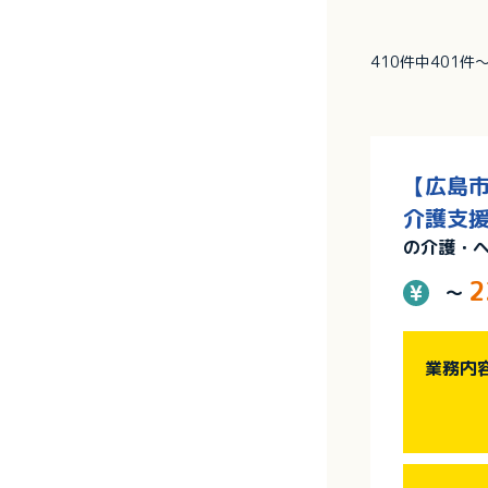
410件中401件
【広島市
介護支援
の介護・
2
～
業務内