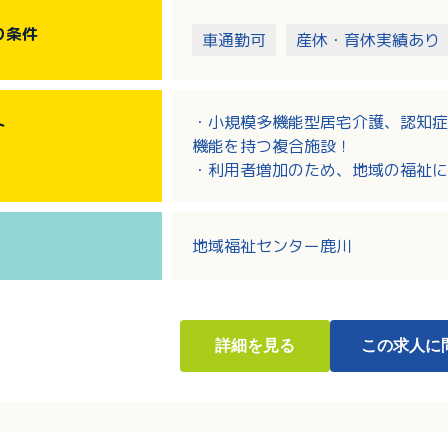
り
条件
車通勤可
産休・育休実績あり
・小規模多機能型居宅介護、認知症
ト
機能を持つ複合施設！
・利用者増加のため、地域の福祉に
・介護職としての実務経験が5年以
・月給262,000円～491,00
・その他、夜勤手当や日祝手当など
地域福祉センター鹿川
・人材育成に力を入れており、研修
詳細
を見る
この求人に