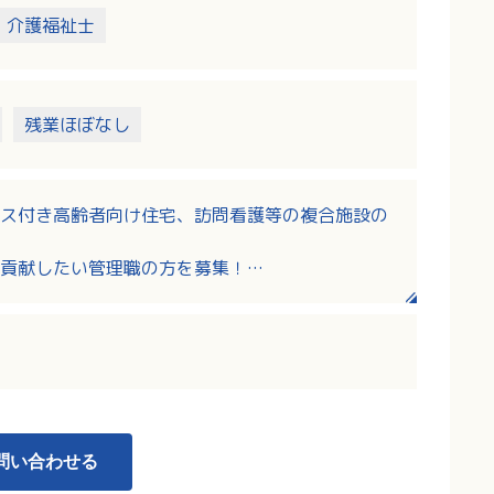
介護福祉士
残業ほぼなし
ス付き高齢者向け住宅、訪問看護等の複合施設の
貢献したい管理職の方を募集！
上ある方の募集です！
0円（定額手当の職務手当と新処遇改善手当を含む）
各種手当あり
すめ！
問い合わせる