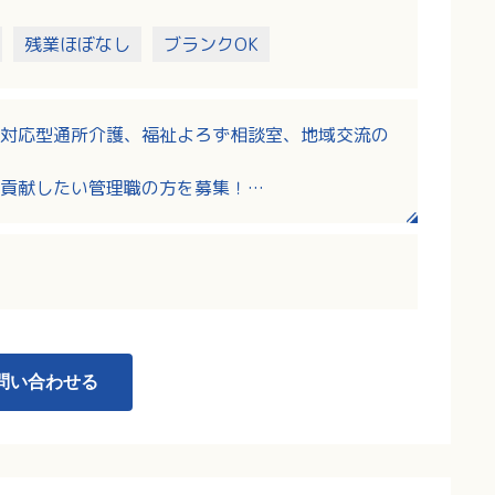
残業ほぼなし
ブランクOK
対応型通所介護、福祉よろず相談室、地域交流の
貢献したい管理職の方を募集！
上ある方の募集です！
0円（定額手当の職務手当と新処遇改善手当を含む）
各種手当あり
も充実している法人です！
問い合わせる