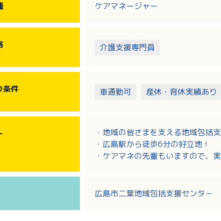
種
ケアマネージャー
格
介護支援専門員
り
条件
車通勤可
産休・育休実績あり
・地域の皆さまを支える地域包括支
ト
・広島駅から徒歩6分の好立地！
・ケアマネの先輩もいますので、実
ります！
・日々勉強ですが、ケアマネとして
事です！
広島市二葉地域包括支援センタ－
・お休みは週休二日制！年間休日1