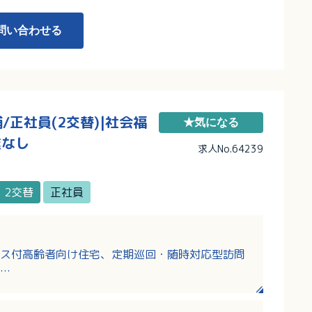
問い合わせる
正社員(2交替)|社会福
★気になる
業なし
求人No.64239
2交替
正社員
ス付高齢者向け住宅、定期巡回・随時対応型訪問