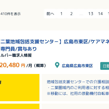
前へ
1
2
...
13
14
～410件を表示
二葉地域包括支援センタ－】広島市東区/ケアマネー
専門員/賞与あり
ヘルパー職求人情報
20,480
円
/月（概算）
広島県広島市東区
日
地域包括支援センタ－での介護相談
容
・二葉圏域内のご利用者に対する相
※移動には、社用の原動機付自転車