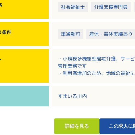
格
社会福祉士
介護支援専門員
り
条件
車通勤可
産休・育休実績あり
・小規模多機能型居宅介護、サービ
ト
管理業務です
・利用者増加のため、地域の福祉に
・介護職としての実務経験が5年以
・月給262,000円～491,00
・その他、夜勤手当や日祝手当など
すまいる川内
・キャリアアップを目指す方におす
詳細
を見る
この求人に