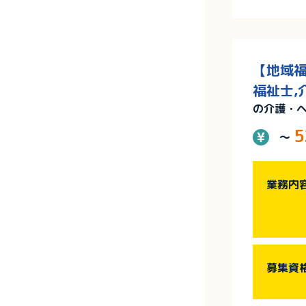
【地域福
福祉士,
の介護・
5
～
業務内
募集資