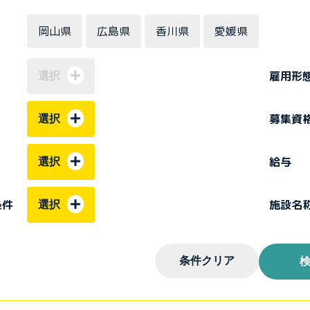
岡山県
広島県
香川県
愛媛県
雇用形
選択
募集資
選択
給与
選択
条件
施設名
選択
条件クリア