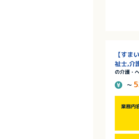
【すまい
祉士,介
の介護・
5
～
業務内