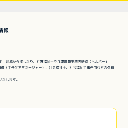
情報
地・地域から探したり、介護福祉士や介護職員実務者研修（ヘルパー1
門員（主任ケアマネージャー）、社会福祉士、社会福祉主事任用などの保有
いたします。