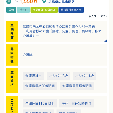
1,550
～
円
広島県広島市南区
日勤
パート
年間休日110日以上
資格取得支援あり
求人No.58023
業
広島市南区中心部における訪問介護ヘルパー業務
務
・利用者様の介護（掃除、洗濯、調理、買い物、身体
内
介護等）
容
※電動自転車の貸し出しあり
※直行直帰も可
募
集
介護職
職
種
募
介護福祉士
ヘルパー2級
ヘルパー1級
集
資
格
介護職員初任者研修
介護職員実務者研修
こ
年間休日110日以上
産休・育休実績あり
だ
わ
り