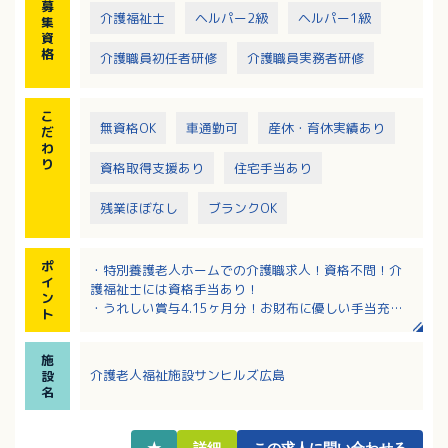
募
て、1ユニット9～11名
介護福祉士
ヘルパー2級
ヘルパー1級
集
資
格
介護職員初任者研修
介護職員実務者研修
こ
無資格OK
車通勤可
産休・育休実績あり
だ
わ
り
資格取得支援あり
住宅手当あり
残業ほぼなし
ブランクOK
ポ
・特別養護老人ホームでの介護職求人！資格不問！介
イ
護福祉士には資格手当あり！
ン
・うれしい賞与4.15ヶ月分！お財布に優しい手当充実
ト
（食事補助、該当者に扶養手当や家賃手当など）
・各個人の希望に応じて、育成プランに基づきステッ
施
プアップが出来るのが魅力！資格取得支援制度や資格
介護老人福祉施設サンヒルズ広島
設
取得合格祝金もあり！
名
・2年目からはリフレッシュ休暇として連休が取得O
K！（2年目～9年目：連続5日間、10年目～：連続7日
間）
★
詳細
この求人に問い合わせる