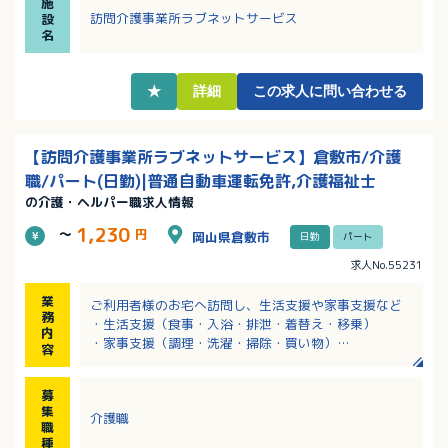
施
・ベテランサービス提供多数在籍！サービスについて
訪問介護事業所ラブネットサービス
設
の相談、指導してくださいます。
名
・子育てやプライベートを優先したいけど働きたい＆
時間が限られる…。といった方も安心！
★
詳細
この求人に問い合わせる
【訪問介護事業所ラブネットサービス】倉敷市/介護
職/パート(日勤)|普通自動車運転免許,介護福祉士
の介護・ヘルパー職求人情報
1,230
～
円
岡山県倉敷市
日勤
パート
求人No.55231
業
ご利用者様のお宅へ訪問し、生活支援や家事支援など
務
・生活支援（食事・入浴・排泄・着替え・移乗）
内
・家事支援（調理・洗濯・掃除・買い物）
容
・外出時の移動支援（お散歩、買い物見守りなど）
・リハビリテーション・通院介助
募
※車両：持ち込み
集
介護職
※エリア：倉敷市内全域（希望地域等は相談可）
職
種