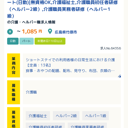
ート(日勤)|無資格OK,介護福祉士,介護職員初任者研修
（ヘルパー2級）,介護職員実務者研修（ヘルパー1
級）
の介護・ヘルパー職求人情報
1,085
～
円
広島県竹原市
日勤
パート
年間休日110日以上
求人No.64356
業
ショートステイでの利用者様の日常生活における介護
務
【定員：13名】
内
食事・おやつの配膳、配布、見守り、布団、衣類の天
容
日干し等
入浴サポート、排泄のサポート、レクリエーション
募
集
介護職
職
種
募
介護福祉士
ヘルパー2級
ヘルパー1級
集
資
格
介護職員初任者研修
介護職員実務者研修