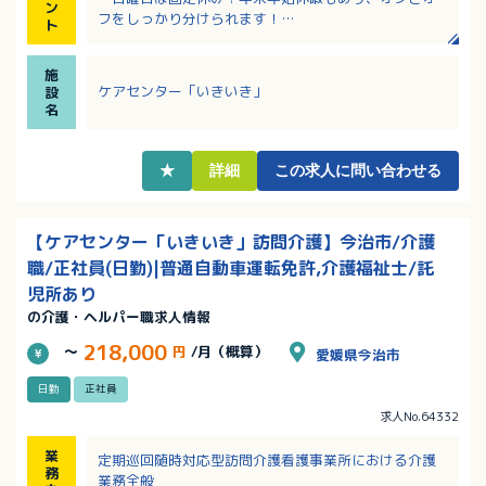
ン
フをしっかり分けられます！
ト
・3歳までのお子さんを預けられる託児施設完備！子育
て世帯の方も安心！
施
・介護福祉士の資格手当は月1万円！その他各種手当充
ケアセンター「いきいき」
設
実！
名
・昇給・賞与は業績や本人の実績に応じて支給！頑張
りをしっかり評価してもらえます！
★
詳細
この求人に問い合わせる
【ケアセンター「いきいき」訪問介護】今治市/介護
職/正社員(日勤)|普通自動車運転免許,介護福祉士/託
児所あり
の介護・ヘルパー職求人情報
218,000
～
円
/月（概算）
愛媛県今治市
日勤
正社員
求人No.64332
業
定期巡回随時対応型訪問介護看護事業所における介護
務
業務全般