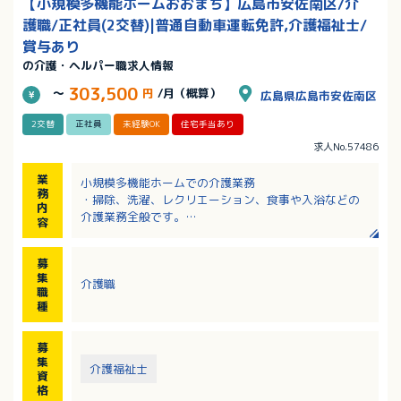
【小規模多機能ホームおおまち】広島市安佐南区/介
護職/正社員(2交替)|普通自動車運転免許,介護福祉士/
賞与あり
の介護・ヘルパー職求人情報
303,500
～
円
/月（概算）
広島県広島市安佐南区
2交替
正社員
未経験OK
住宅手当あり
求人No.57486
業
小規模多機能ホームでの介護業務
務
・掃除、洗濯、レクリエーション、食事や入浴などの
内
介護業務全般です。
容
※定員：登録24名。通い12名。宿泊9名。
※昼間は5名。夜勤は1名体制です。
募
※事前見学をご希望の方はご連絡ください。
集
介護職
※お子様の学校行事などは配慮いたします
職
種
募
集
介護福祉士
資
格