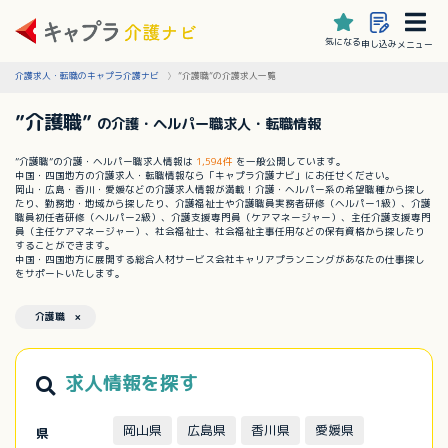
気になる
申し込み
メニュー
介護求人・転職のキャプラ介護ナビ
”介護職”の介護求人一覧
”介護職”
の介護・ヘルパー職求人・転職情報
”介護職”の介護・ヘルパー職求人情報は
1,594件
を一般公開しています。
中国・四国地方の介護求人・転職情報なら「キャプラ介護ナビ」にお任せください。
岡山・広島・香川・愛媛などの介護求人情報が満載！介護・ヘルパー系の希望職種から探し
たり、勤務地・地域から探したり、介護福祉士や介護職員実務者研修（ヘルパー1級）、介護
職員初任者研修（ヘルパー2級）、介護支援専門員（ケアマネージャー）、主任介護支援専門
員（主任ケアマネージャー）、社会福祉士、社会福祉主事任用などの保有資格から探したり
することができます。
中国・四国地方に展開する総合人材サービス会社キャリアプランニングがあなたの仕事探し
をサポートいたします。
介護職 ×
求人情報を探す
岡山県
広島県
香川県
愛媛県
県