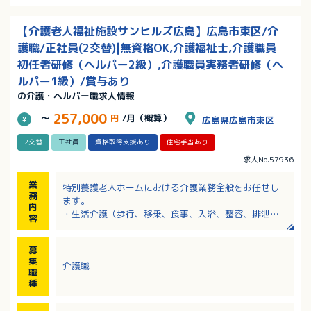
【介護老人福祉施設サンヒルズ広島】広島市東区/介
護職/正社員(2交替)|無資格OK,介護福祉士,介護職員
初任者研修（ヘルパー2級）,介護職員実務者研修（ヘ
ルパー1級）/賞与あり
の介護・ヘルパー職求人情報
257,000
～
円
/月（概算）
広島県広島市東区
2交替
正社員
資格取得支援あり
住宅手当あり
求人No.57936
業
特別養護老人ホームにおける介護業務全般をお任せし
務
ます。
内
・生活介護（歩行、移乗、食事、入浴、整容、排泄な
容
ど）
・レクリエーション（リハビリ体制、手遊び、四季の
募
行事など）
集
介護職
・掃除
職
・日常的なコミュニケーション（お話しなど）
種
・記録業務（パソコン使用）
※入所定員：80名、ショートステイ定員：9名、5階建