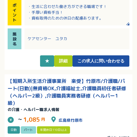
ポ
・生活に合わせた働き方ができる職場です！
イ
・手厚い資格手当！
ン
・資格取得のための休日の配慮あります。
ト
施
ケアセンター ユタカ
設
名
★
詳細
この求人に問い合わせる
【短期入所生活介護事業所 楽受】竹原市/介護職/パ
ート(日勤)|無資格OK,介護福祉士,介護職員初任者研修
（ヘルパー2級）,介護職員実務者研修（ヘルパー1
級）
の介護・ヘルパー職求人情報
1,085
～
円
広島県竹原市
日勤
パート
年間休日110日以上