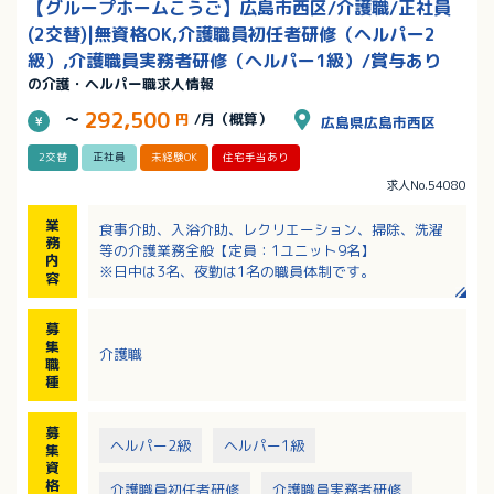
【グループホームこうご】広島市西区/介護職/正社員
(2交替)|無資格OK,介護職員初任者研修（ヘルパー2
級）,介護職員実務者研修（ヘルパー1級）/賞与あり
の介護・ヘルパー職求人情報
292,500
～
円
/月（概算）
広島県広島市西区
2交替
正社員
未経験OK
住宅手当あり
求人No.54080
業
食事介助、入浴介助、レクリエーション、掃除、洗濯
務
等の介護業務全般【定員：1ユニット9名】
内
※日中は3名、夜勤は1名の職員体制です。
容
募
集
介護職
職
種
募
ヘルパー2級
ヘルパー1級
集
資
格
介護職員初任者研修
介護職員実務者研修