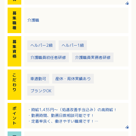
・外出時の移動支援（お散歩、買い物見守りなど）
・リハビリテーション・通院介助
募
※車両：持ち込み
集
介護職
※エリア：倉敷市内全域（希望地域等は相談可）
職
種
募
ヘルパー2級
ヘルパー1級
集
資
格
介護職員初任者研修
介護職員実務者研修
こ
車通勤可
産休・育休実績あり
だ
わ
り
ブランクOK
ポ
・時給1,435円～（処遇改善手当込み）の高時給！
イ
・勤務時間、勤務日数相談可能です！
ン
・定着率良く、働きやすい職場です！
ト
・何度か同行研修を繰り返して利用者様との関係を築
いてからひとり立ちなので安心です！