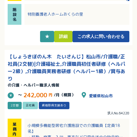
・基本は土日祝休み！年間休日119日でワークライフバ
施
ランスを大切にしたい方にもおすすめ！
特別養護老人ホームおくらの里
設
・契約社員の方も賞与あり！前年度の支給実績は2.0ヶ
名
月分！
★
詳細
この求人に問い合わせる
【しょうきぼのん木 たいさんじ】松山市/介護職/正
社員(2交替)|介護福祉士,介護職員初任者研修（ヘルパ
ー2級）,介護職員実務者研修（ヘルパー1級）/賞与あ
り
の介護・ヘルパー職求人情報
242,000
～
円
/月（概算）
愛媛県松山市
2交替
正社員
資格取得支援あり
求人No.64228
業
小規模多機能型居宅介護施設での介護職員【定員18
務
名】
内
・移動、食事、入浴、更衣など日常生活の介助全般