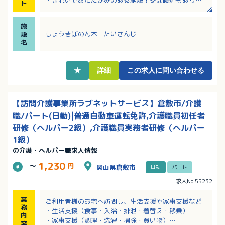
ト
節を感じるこだわりのある施設環境！
・資格取得、研修受講支援体制あり！経験の浅い方や
施
無資格の方でも安心して勤務可能！
しょうきぼのん木 たいさんじ
設
・スタッフ17名と少人数なので現場の意見が通りやす
名
い！
・好きな時間に食事ができる柔軟な仕組みの導入（ス
タッフのアイデアから！）
★
詳細
この求人に問い合わせる
【訪問介護事業所ラブネットサービス】倉敷市/介護
職/パート(日勤)|普通自動車運転免許,介護職員初任者
研修（ヘルパー2級）,介護職員実務者研修（ヘルパー
1級）
の介護・ヘルパー職求人情報
1,230
～
円
岡山県倉敷市
日勤
パート
求人No.55232
業
ご利用者様のお宅へ訪問し、生活支援や家事支援など
務
・生活支援（食事・入浴・排泄・着替え・移乗）
内
・家事支援（調理・洗濯・掃除・買い物）
容