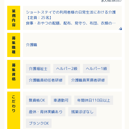
求人No.64357
業
ショートステイでの利用者様の日常生活における介護
務
【定員：25名】
内
食事・おやつの配膳、配布、見守り、布団、衣類の天
容
日干し等
入浴サポート、排泄のサポート、レクリエーション
募
集
介護職
職
種
募
介護福祉士
ヘルパー2級
ヘルパー1級
集
資
格
介護職員初任者研修
介護職員実務者研修
こ
無資格OK
車通勤可
年間休日110日以上
だ
わ
り
産休・育休実績あり
残業ほぼなし
ブランクOK