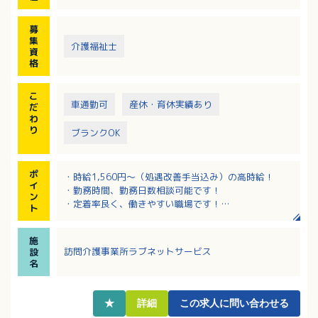
募
集
介護福祉士
資
格
こ
車通勤可
産休・育休実績あり
だ
わ
り
ブランクOK
ポ
・時給1,560円～（処遇改善手当込み）の高時給！
イ
・勤務時間、勤務日数相談可能です！
ン
・定着率良く、働きやすい職場です！
ト
・何度か同行研修を繰り返して利用者様との関係を築
いてからひとり立ちなので安心です！
施
・ベテランサービス提供多数在籍！サービスについて
訪問介護事業所ラブネットサービス
設
の相談、指導してくださいます。
名
・子育てやプライベートを優先したいけど働きたい＆
時間が限られる…。といった方も安心！
★
詳細
この求人に問い合わせる