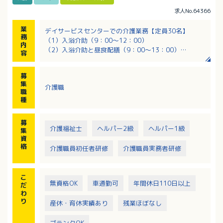
求人No.64366
業
デイサービスセンターでの介護業務【定員30名】
務
（1）入浴介助（9：00～12：00）
内
（2）入浴介助と昼食配膳（9：00～13：00）
容
※（1）（2）どちらかでの業務、ご希望を伺います。
※要支援から要介護5まで幅広い利用者あり、平均は介
募
護度1程度
集
介護職
職
種
募
介護福祉士
ヘルパー2級
ヘルパー1級
集
資
格
介護職員初任者研修
介護職員実務者研修
こ
無資格OK
車通勤可
年間休日110日以上
だ
わ
り
産休・育休実績あり
残業ほぼなし