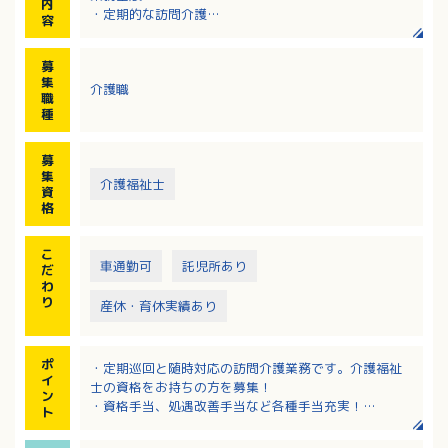
内
・定期的な訪問介護
容
・随時対応（利用者さんからのコール対応）
・随時訪問（訪問介護のスポット対応）
募
集
介護職
職
種
募
集
介護福祉士
資
格
こ
車通勤可
託児所あり
だ
わ
り
産休・育休実績あり
ポ
・定期巡回と随時対応の訪問介護業務です。介護福祉
イ
士の資格をお持ちの方を募集！
ン
・資格手当、処遇改善手当など各種手当充実！
ト
・3歳までのお子さんを預けられる託児施設完備！子育
て世帯の方も安心！