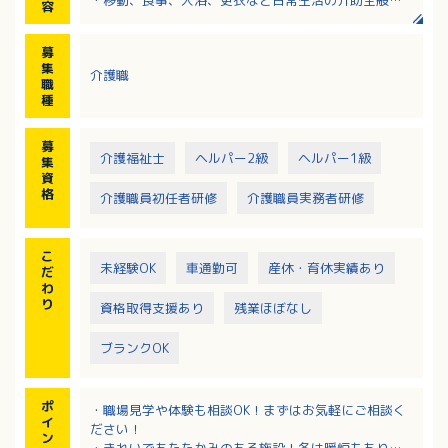
容
・食事の準備・配膳作業
・ご自宅への訪問介護（住宅型有料老人ホーム、サー
募
ビス付き高齢者向け住宅など）
集
介護職
・介護記録の作成（ラウド型ソフトを使用、PC・タブ
職
レットでの入力）
種
・レクリエーションの計画、実施
・送迎（軽自動車です）
募
介護福祉士
ヘルパー2級
ヘルパー1級
集
資
格
介護職員初任者研修
介護職員実務者研修
こ
未経験OK
車通勤可
産休・育休実績あり
だ
わ
り
資格取得支援あり
残業ほぼなし
ブランクOK
ポ
・職場見学や体験も相談OK！まずはお気軽にご相談く
イ
ださい！
ン
・きれいであたたかみのある施設！冬は暖炉もあり季