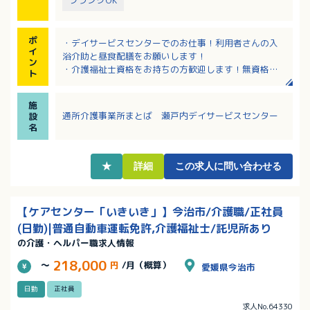
ブランクOK
ポ
・デイサービスセンターでのお仕事！利用者さんの入
イ
浴介助と昼食配膳をお願いします！
ン
・介護福祉士資格をお持ちの方歓迎します！無資格の
ト
方もやる気次第で応募可能！
・1日3時間～4時間×週6日（土曜日含む）でのお仕
施
事！
通所介護事業所まとば 瀬戸内デイサービスセンター
設
・長く勤務される職員さんが多く安定的に勤務ができ
名
ます！
★
詳細
この求人に問い合わせる
【ケアセンター「いきいき」】今治市/介護職/正社員
(日勤)|普通自動車運転免許,介護福祉士/託児所あり
の介護・ヘルパー職求人情報
218,000
～
円
/月（概算）
愛媛県今治市
日勤
正社員
求人No.64330