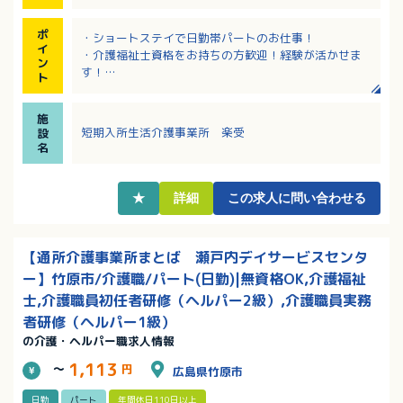
ポ
・ショートステイで日勤帯パートのお仕事！
イ
・介護福祉士資格をお持ちの方歓迎！経験が活かせま
ン
す！
ト
・1日4時間～8時間、週2日～5日で相談可！試用期間
はありません！
施
・長く勤務される職員さんが多く安定的に勤務ができ
短期入所生活介護事業所 楽受
設
ます！
名
★
詳細
この求人に問い合わせる
【通所介護事業所まとば 瀬戸内デイサービスセンタ
ー】竹原市/介護職/パート(日勤)|無資格OK,介護福祉
士,介護職員初任者研修（ヘルパー2級）,介護職員実務
者研修（ヘルパー1級）
の介護・ヘルパー職求人情報
1,113
～
円
広島県竹原市
日勤
パート
年間休日110日以上