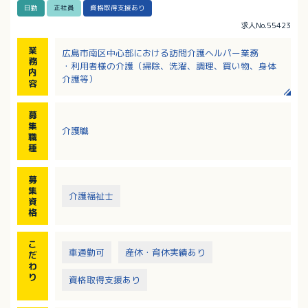
日勤
正社員
資格取得支援あり
求人No.55423
業
広島市南区中心部における訪問介護ヘルパー業務
務
・利用者様の介護（掃除、洗濯、調理、買い物、身体
内
介護等）
容
募
集
介護職
職
種
募
集
介護福祉士
資
格
こ
車通勤可
産休・育休実績あり
だ
わ
り
資格取得支援あり