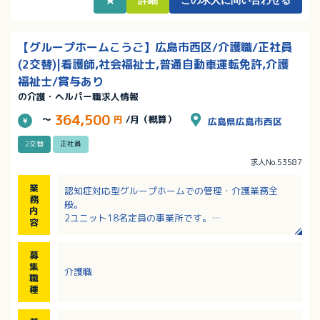
・職員専用託児所あり！小学3年生まで利用可能！
【グループホームこうご】広島市西区/介護職/正社員
(2交替)|看護師,社会福祉士,普通自動車運転免許,介護
福祉士/賞与あり
の介護・ヘルパー職求人情報
364,500
～
円
/月（概算）
広島県広島市西区
2交替
正社員
求人No.53587
業
認知症対応型グループホームでの管理・介護業務全
務
般。
内
2ユニット18名定員の事業所です。
容
管理業務（チームマネジメント、リスクマネジメン
ト、職員育成、運営・請求事務等）
募
集
介護職
※昼間は3名、夜間は1名の職員体制です。
職
※事前の顔合わせ、業務内容説明も可能です。
種