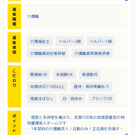
※未経験の方は、利用者さんとのコミュニケーション
募
や食事の配膳・下膳・シーツ交換などの介護補助業務
集
介護職
からスタートできます
職
種
募
介護福祉士
ヘルパー2級
ヘルパー1級
集
資
格
介護職員初任者研修
介護職員実務者研修
こ
無資格OK
未経験OK
車通勤可
だ
わ
り
年間休日110日以上
産休・育休実績あり
残業ほぼなし
日・祝休み
ブランクOK
ポ
・個室と多床室を備えた、定員100名の地域密着型の特
イ
別養護老人ホームです
ン
・1年契約の介護職求人！日勤のみ！正社員を目指すこ
ト
とも可能です！