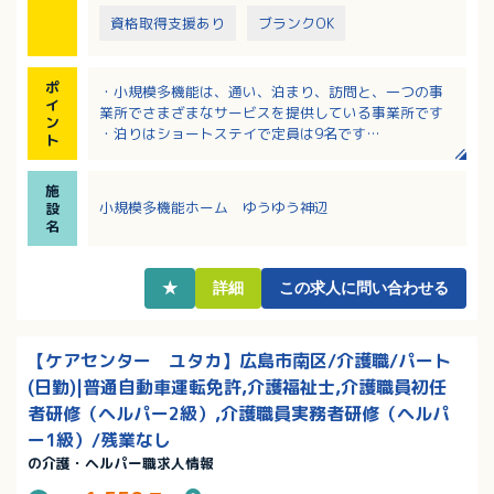
資格取得支援あり
ブランクOK
ポ
・小規模多機能は、通い、泊まり、訪問と、一つの事
イ
業所でさまざまなサービスを提供している事業所です
ン
・泊りはショートステイで定員は9名です
ト
・業務に慣れるまでは先輩がしっかりフォローしてく
ださる職場です
施
・残業ほぼ無し！幅広い世代の方が活躍中です
小規模多機能ホーム ゆうゆう神辺
設
・各種休暇取得実績あり！社内研修や表彰制度もそな
名
わっています
★
詳細
この求人に問い合わせる
【ケアセンター ユタカ】広島市南区/介護職/パート
(日勤)|普通自動車運転免許,介護福祉士,介護職員初任
者研修（ヘルパー2級）,介護職員実務者研修（ヘルパ
ー1級）/残業なし
の介護・ヘルパー職求人情報