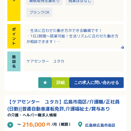
資格取得支援あり
残業ほぼなし
ブランクOK
ポ
・生活に合わせた働き方ができる職場です！
イ
・1日2時間～就業可能！生活リズムに合わせた働き方
ン
が相談できます！
ト
・手厚い資格手当！資格取得のための休日の配慮あり
ます。
施
ケアセンター ユタカ
設
名
★
詳細
この求人に問い合わせる
【ケアセンター ユタカ】広島市南区/介護職/正社員
(日勤)|普通自動車運転免許,介護福祉士/賞与あり
の介護・ヘルパー職求人情報
216,000
～
円
/月（概算）
広島県広島市南区