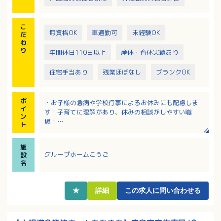
こ
無資格OK
車通勤可
未経験OK
だ
わ
り
年間休日110日以上
産休・育休実績あり
住宅手当あり
残業ほぼなし
ブランクOK
ポ
・お子様の急病や学校行事によるお休みにも配慮しま
イ
す！子育てに理解があり、休みの相談がしやすい職
ン
場！
ト
・年間休日115日！夜勤回数は相談が可能です！
・住宅手当支給！扶養手当はお子様が大学生になられ
施
るまで支給あり！
グループホームこうご
設
・おサイフに優しい！食事は1日150円で食べることが
名
できます！
・定年が65歳で再雇用は75歳まで！長く働きたい方に
おすすめです
★
詳細
この求人に問い合わせる