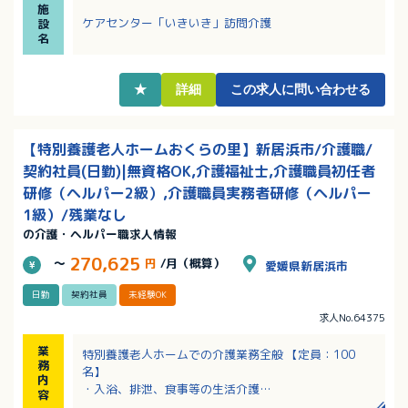
施
・昇給・賞与は業績や本人の実績に応じて支給！頑張
ケアセンター「いきいき」訪問介護
設
りをしっかり評価してもらえます！
名
・今治駅から徒歩5分と通いやすい立地！駐車場は自己
手配にはなりますがマイカー通勤も可能！
★
詳細
この求人に問い合わせる
【特別養護老人ホームおくらの里】新居浜市/介護職/
契約社員(日勤)|無資格OK,介護福祉士,介護職員初任者
研修（ヘルパー2級）,介護職員実務者研修（ヘルパー
1級）/残業なし
の介護・ヘルパー職求人情報
270,625
～
円
/月（概算）
愛媛県新居浜市
日勤
契約社員
未経験OK
求人No.64375
業
特別養護老人ホームでの介護業務全般 【定員：100
務
名】
内
・入浴、排泄、食事等の生活介護
容
・レクリエーションや外出などの余暇支援