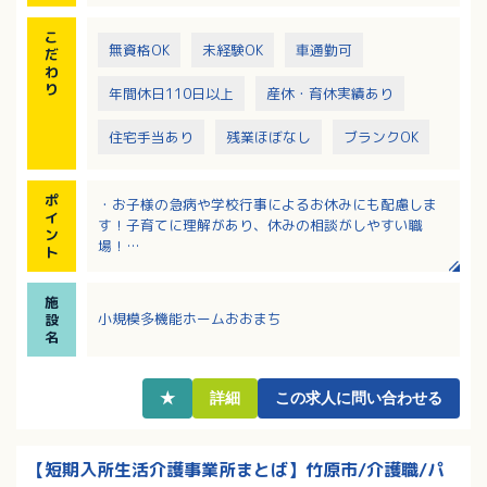
こ
無資格OK
未経験OK
車通勤可
だ
わ
り
年間休日110日以上
産休・育休実績あり
住宅手当あり
残業ほぼなし
ブランクOK
ポ
・お子様の急病や学校行事によるお休みにも配慮しま
イ
す！子育てに理解があり、休みの相談がしやすい職
ン
場！
ト
・年間休日115日！夜勤回数は相談が可能です！
・住宅手当支給！扶養手当はお子様が大学生になられ
施
るまで支給あり！
小規模多機能ホームおおまち
設
・おサイフに優しい！食事は1日150円で食べることが
名
できます！
・定年が65歳で再雇用は75歳まで！長く働きたい方に
おすすめです
★
詳細
この求人に問い合わせる
【短期入所生活介護事業所まとば】竹原市/介護職/パ