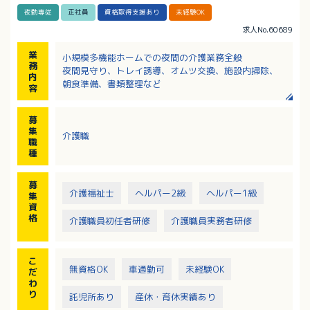
夜勤専従
正社員
資格取得支援あり
未経験OK
求人No.60689
業
小規模多機能ホームでの夜間の介護業務全般
務
夜間見守り、トレイ誘導、オムツ交換、施設内掃除、
内
朝食準備、書類整理など
容
募
集
介護職
職
種
募
介護福祉士
ヘルパー2級
ヘルパー1級
集
資
格
介護職員初任者研修
介護職員実務者研修
こ
無資格OK
車通勤可
未経験OK
だ
わ
り
託児所あり
産休・育休実績あり