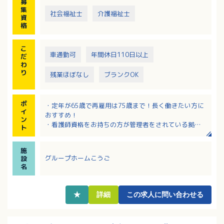
募
集
社会福祉士
介護福祉士
資
格
こ
車通勤可
年間休日110日以上
だ
わ
り
残業ほぼなし
ブランクOK
ポ
・定年が65歳で再雇用は75歳まで！長く働きたい方に
イ
おすすめ！
ン
・看護師資格をお持ちの方が管理者をされている拠点
ト
もございます。
・お子様の急病や学校行事によるお休みへの理解があ
施
る職場です。
グループホームこうご
設
・うれしい年間休日115日♪
名
・車通勤可能！
・住宅手当支給！
・扶養手当はお子様が大学生になられるまで！
★
詳細
この求人に問い合わせる
・食事は1日150円で食べることができます！