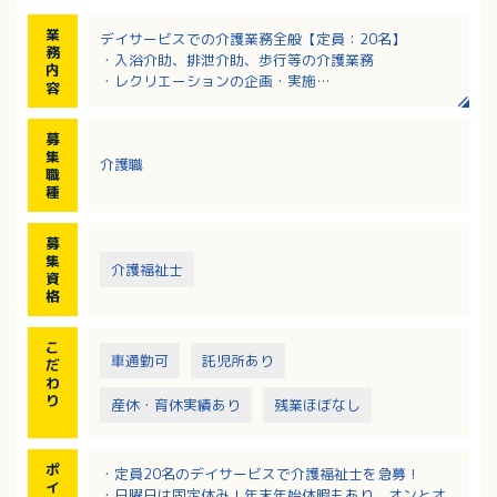
業
デイサービスでの介護業務全般【定員：20名】
務
・入浴介助、排泄介助、歩行等の介護業務
内
・レクリエーションの企画・実施
容
・送迎（必須）※ワンボックスバン（キャラバン・ハ
イエース等）の運転ができる方、歓迎・優遇いたしま
募
す
集
介護職
職
種
募
集
介護福祉士
資
格
こ
車通勤可
託児所あり
だ
わ
り
産休・育休実績あり
残業ほぼなし
ポ
・定員20名のデイサービスで介護福祉士を急募！
イ
・日曜日は固定休み！年末年始休暇もあり、オンとオ