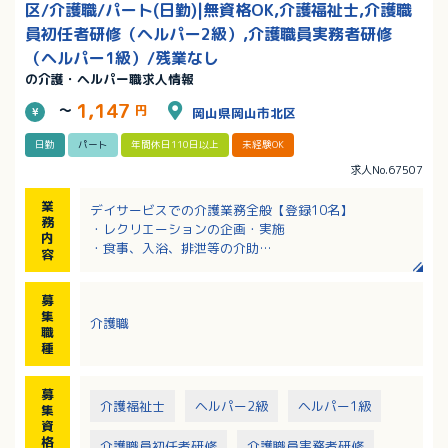
区/介護職/パート(日勤)|無資格OK,介護福祉士,介護職
員初任者研修（ヘルパー2級）,介護職員実務者研修
（ヘルパー1級）/残業なし
の介護・ヘルパー職求人情報
1,147
～
円
岡山県岡山市北区
日勤
パート
年間休日110日以上
未経験OK
求人No.67507
業
デイサービスでの介護業務全般【登録10名】
務
・レクリエーションの企画・実施
内
・食事、入浴、排泄等の介助
容
・日常生活上の支援
・季節の行事の実施
募
集
介護職
職
種
募
介護福祉士
ヘルパー2級
ヘルパー1級
集
資
格
介護職員初任者研修
介護職員実務者研修