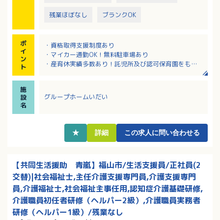
残業ほぼなし
ブランクOK
ポ
・資格取得支援制度あり
イ
・マイカー通勤OK！無料駐車場あり
ン
・産育休実績多数あり！託児所及び認可保育園をも
ト
ち、子育てに理解あり（保育補助MAX5,000円／月）
・人間関係良好！和気あいあいとした職場です
施
・複数の施設形態をもち、異動によるキャリアチェン
グループホームいだい
設
ジや環境変更も可能！
名
★
詳細
この求人に問い合わせる
【共同生活援助 青嵐】福山市/生活支援員/正社員(2
交替)|社会福祉士,主任介護支援専門員,介護支援専門
員,介護福祉士,社会福祉主事任用,認知症介護基礎研修,
介護職員初任者研修（ヘルパー2級）,介護職員実務者
研修（ヘルパー1級）/残業なし