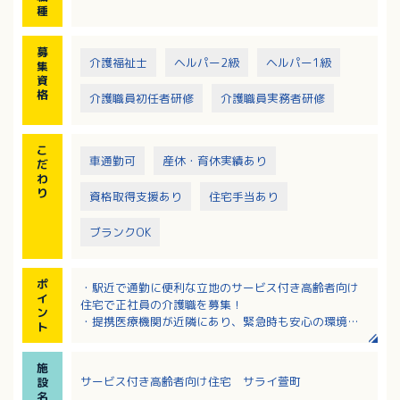
・記録業務（手書き）
種
・病院付き添い（タクシーを利用するため、車の運転
はありません）
募
・相談対応とお困りごとの解決
介護福祉士
ヘルパー2級
ヘルパー1級
集
・必要に応じた身体介護
資
※業務は訪問介護（介護保険）と生活支援（保険適用
格
介護職員初任者研修
介護職員実務者研修
外）に分かれ、いずれも対応いただきます。
こ
車通勤可
産休・育休実績あり
だ
わ
り
資格取得支援あり
住宅手当あり
ブランクOK
ポ
・駅近で通勤に便利な立地のサービス付き高齢者向け
イ
住宅で正社員の介護職を募集！
ン
・提携医療機関が近隣にあり、緊急時も安心の環境！
ト
・資格取得に係る費用は全て会社負担！
・月9日休み！うち3日は希望日を申請可能！有給休暇
施
消化率はほぼ100％！
サービス付き高齢者向け住宅 サライ萱町
設
・給与は経験を考慮の上決定されます！
名