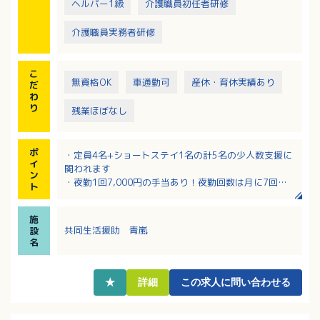
ヘルパー1級
介護職員初任者研修
介護職員実務者研修
こ
無資格OK
車通勤可
産休・育休実績あり
だ
わ
り
残業ほぼなし
ポ
・定員4名+ショートステイ1名の計5名の少人数支援に
イ
関われます
ン
・夜勤1回7,000円の手当あり！夜勤回数は月に7回程
ト
度です
・資格不問！介護福祉士、社会福祉士の資格保持者に
施
は別途手当あり！
共同生活援助 青嵐
設
・時間外労働なし！16：00～翌10：00の間での月10
名
回程度のシフト勤務！
★
詳細
この求人に問い合わせる