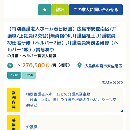
★
詳細
この求人に問い合わせる
【特別養護老人ホーム春日野園】広島市安佐南区/介
護職/正社員(2交替)|無資格OK,介護福祉士,介護職員
初任者研修（ヘルパー2級）,介護職員実務者研修（ヘ
ルパー1級）/賞与あり
の介護・ヘルパー職求人情報
276,500
～
円
/月（概算）
広島県広島市安佐南区
2交替
正社員
求人No.63676
業
特別養護老人ホームでの介護業務全般
務
・食事、入浴、排せつ介護や移動の手伝い、シーツ交
内
換など
容
募
集
介護職
職