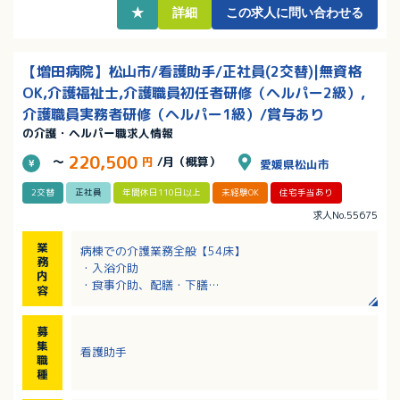
★
詳細
この求人に問い合わせる
【増田病院】松山市/看護助手/正社員(2交替)|無資格
OK,介護福祉士,介護職員初任者研修（ヘルパー2級）,
介護職員実務者研修（ヘルパー1級）/賞与あり
の介護・ヘルパー職求人情報
220,500
～
円
/月（概算）
愛媛県松山市
2交替
正社員
年間休日110日以上
未経験OK
住宅手当あり
求人No.55675
業
病棟での介護業務全般【54床】
務
・入浴介助
内
・食事介助、配膳・下膳
容
・排泄介助
・環境整備（シーツ交換や居室の清掃） など
募
集
看護助手
職
種