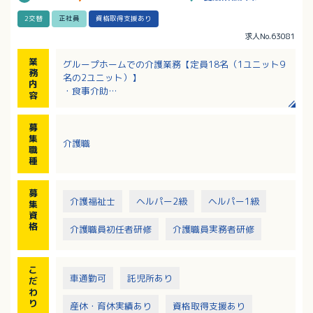
2交替
正社員
資格取得支援あり
求人No.63081
業
グループホームでの介護業務【定員18名（1ユニット9
務
名の2ユニット）】
内
・食事介助
容
・入浴介助
・排泄介助、トイレ誘導
募
・衣服の着脱、移動介助
集
介護職
・レクリエーションの実施など
職
※担当はユニットごとに分かれます
種
募
介護福祉士
ヘルパー2級
ヘルパー1級
集
資
格
介護職員初任者研修
介護職員実務者研修
こ
車通勤可
託児所あり
だ
わ
り
産休・育休実績あり
資格取得支援あり