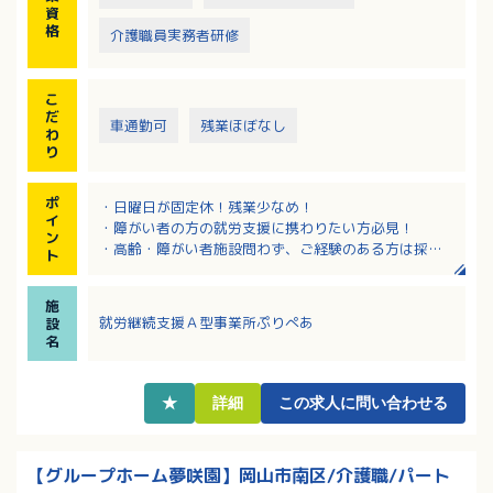
資
格
介護職員実務者研修
こ
だ
車通勤可
残業ほぼなし
わ
り
ポ
・日曜日が固定休！残業少なめ！
イ
・障がい者の方の就労支援に携わりたい方必見！
ン
・高齢・障がい者施設問わず、ご経験のある方は採用
ト
優遇！
施
就労継続支援Ａ型事業所ぷりぺあ
設
名
★
詳細
この求人に問い合わせる
【グループホーム夢咲園】岡山市南区/介護職/パート