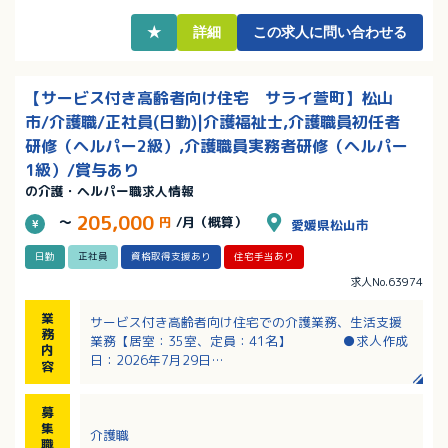
・夜勤手当8,000円／回！夜勤業務に取り組むことで月
収アップを目指せます！
★
詳細
この求人に問い合わせる
【サービス付き高齢者向け住宅 サライ萱町】松山
市/介護職/正社員(日勤)|介護福祉士,介護職員初任者
研修（ヘルパー2級）,介護職員実務者研修（ヘルパー
1級）/賞与あり
の介護・ヘルパー職求人情報
205,000
～
円
/月（概算）
愛媛県松山市
日勤
正社員
資格取得支援あり
住宅手当あり
求人No.63974
業
サービス付き高齢者向け住宅での介護業務、生活支援
務
業務【居室：35室、定員：41名】 ●求人作成
内
日：2026年7月29日
容
・食事対応（ごはん・汁の盛付け、飲み物の提供、配
膳・下膳）
募
・薬の内服確認
集
介護職
・浴室の清掃、湯はり準備
職