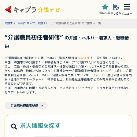
気になる
申し込み
メニュー
介護求人・転職のキャプラ介護ナビ
”介護職員初任者研修”の介護求人一覧
”介護職員初任者研修”
の介護・ヘルパー職求人・転職情
報
”介護職員初任者研修”の介護・ヘルパー職求人情報は
1,464件
を一般公開しています。
中国・四国地方の介護求人・転職情報なら「キャプラ介護ナビ」にお任せください。
岡山・広島・香川・愛媛などの介護求人情報が満載！介護・ヘルパー系の希望職種から探し
たり、勤務地・地域から探したり、介護福祉士や介護職員実務者研修（ヘルパー1級）、介護
職員初任者研修（ヘルパー2級）、介護支援専門員（ケアマネージャー）、主任介護支援専門
員（主任ケアマネージャー）、社会福祉士、社会福祉主事任用などの保有資格から探したり
することができます。
中国・四国地方に展開する総合人材サービス会社キャリアプランニングがあなたの仕事探し
をサポートいたします。
介護職員初任者研修 ×
求人情報を探す