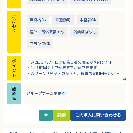
こ
無資格OK
車通勤可
未経験OK
だ
わ
り
産休・育休実績あり
残業ほぼなし
ブランクOK
ポ
・週2日から週4日で勤務日数の相談が可能です！
イ
・1日6時間以上で働き方を相談できます！
ン
・Ｗワーク（副業・兼業可）、扶養の範囲内もOK！
ト
・研修制度が充実しており安心して働けます！
・日祝手当（1回1,000円）や資格手当など、各種手当
施
があります！
グループホーム夢咲園
設
名
★
詳細
この求人に問い合わせる