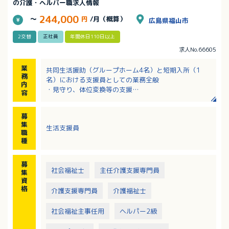
の介護・ヘルパー職求人情報
244,000
～
円
/月（概算）
広島県福山市
2交替
正社員
年間休日110日以上
求人No.66605
業
共同生活援助（グループホーム4名）と短期入所（1
務
名）における支援員としての業務全般
内
・見守り、体位変換等の支援
容
・朝食の準備、食事の介助 ほか
募
集
生活支援員
職
種
募
社会福祉士
主任介護支援専門員
集
資
格
介護支援専門員
介護福祉士
社会福祉主事任用
ヘルパー2級