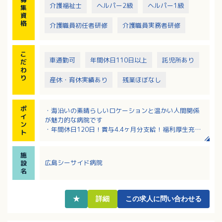
介護福祉士
ヘルパー2級
ヘルパー1級
集
資
格
介護職員初任者研修
介護職員実務者研修
こ
車通勤可
年間休日110日以上
託児所あり
だ
わ
り
産休・育休実績あり
残業ほぼなし
ポ
・海沿いの素晴らしいロケーションと温かい人間関係
イ
が魅力的な病院です
ン
・年間休日120日！賞与4.4ヶ月分支給！福利厚生充
ト
実！
・30～40代の職員が多く活躍中の職場です
施
・院内託児所あり！待機もほぼなしで子育て中の方も
広島シーサイド病院
設
安心です♪！
名
・廃用予防、褥瘡予防、合併予防、呼吸管理などに重
点をおいた医療・看護・介護を提供しています
★
詳細
この求人に問い合わせる