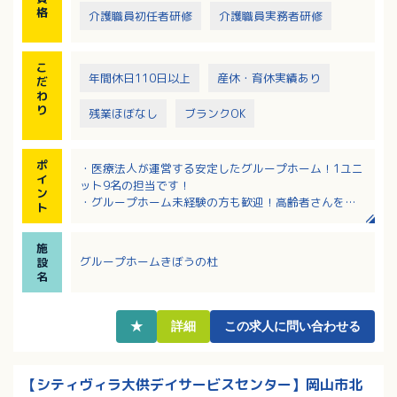
格
介護職員初任者研修
介護職員実務者研修
こ
年間休日110日以上
産休・育休実績あり
だ
わ
り
残業ほぼなし
ブランクOK
ポ
・医療法人が運営する安定したグループホーム！1ユニ
イ
ット9名の担当です！
ン
・グループホーム未経験の方も歓迎！高齢者さんを対
ト
応するのが好きな、優しい方を求めています！
・早出、遅出をお願いしたいので、自転車で通勤でき
施
るお近くにお住いの方におすすめします！
グループホームきぼうの杜
設
・施設内はスキルのある職員さんが揃っています！指
名
導してもらえる環境があるので、安心です！
★
詳細
この求人に問い合わせる
【シティヴィラ大供デイサービスセンター】岡山市北