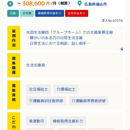
308,600
～
円
/月（概算）
広島県福山市
日勤
正社員
資格取得支援あり
住宅手当あり
求人No.67036
業
共同生活援助（グループホーム）での支援業務全般
務
・障がいのある方の日常生活支援
内
・日常生活における相談、話し相手
容
・パソコンでの事務業務（記録など。ipad入力もあ
り。）
募
・生活費の管理
集
生活支援員
・環境整備、調理補助
職
・レクリエーション（季節行事など、外出もあり）
種
・利用者の送迎（日常的な送迎はなし。レクリエーシ
ョン時など）
募
※知的障害の方が入居しています
社会福祉士
介護福祉士
集
資
格
介護職員初任者研修
介護職員実務者研修
こ
車通勤可
資格取得支援あり
だ
わ