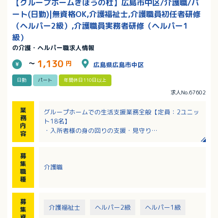
【グループホームきぼうの杜】広島市中区/介護職/パ
ート(日勤)|無資格OK,介護福祉士,介護職員初任者研修
（ヘルパー2級）,介護職員実務者研修（ヘルパー1
級）
の介護・ヘルパー職求人情報
1,130
～
円
広島県広島市中区
日勤
パート
年間休日110日以上
求人No.67602
業
グループホームでの生活支援業務全般【定員：2ユニッ
務
ト18名】
内
・入所者様の身の回りの支援・見守り
容
・食事介助
・シーツ交換
募
・雑務
集
介護職
職
種
募
介護福祉士
ヘルパー2級
ヘルパー1級
集
資