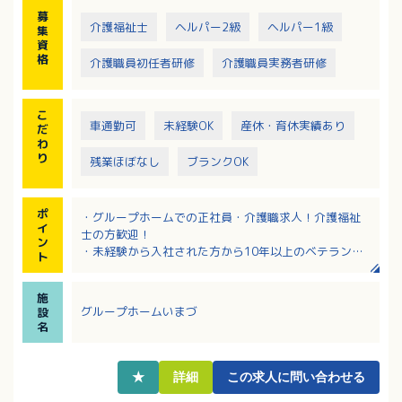
募
介護福祉士
ヘルパー2級
ヘルパー1級
集
資
格
介護職員初任者研修
介護職員実務者研修
こ
車通勤可
未経験OK
産休・育休実績あり
だ
わ
り
残業ほぼなし
ブランクOK
ポ
・グループホームでの正社員・介護職求人！介護福祉
イ
士の方歓迎！
ン
・未経験から入社された方から10年以上のベテランま
ト
で幅広い年齢層が活躍中！
・「家庭的」をコンセプトにされており、私服で勤務
施
できる温かい雰囲気の職場環境です！
グループホームいまづ
設
・近隣の小学校や幼稚園との交流機会があります！
名
・資格手当や夜勤手当や日祝日手当など各種手当が充
実しています！
★
詳細
この求人に問い合わせる