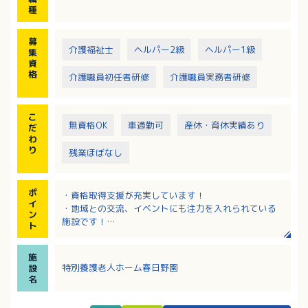
種
募
介護福祉士
ヘルパー2級
ヘルパー1級
集
資
格
介護職員初任者研修
介護職員実務者研修
こ
無資格OK
車通勤可
産休・育休実績あり
だ
わ
り
残業ほぼなし
ポ
・資格取得支援が充実しています！
イ
・地域との交流、イベントにも注力を入れられている
ン
施設です！
ト
・最寄りバス停より徒歩1分で公共交通機関での通勤も
便利な立地！
施
・定年は70歳！長く働くことの出来る施設です。
特別養護老人ホーム春日野園
設
名