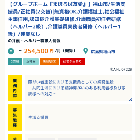
【グループホーム『まほろば友愛』】福山市/生活支
援員/正社員(2交替)|無資格OK,介護福祉士,社会福祉
主事任用,認知症介護基礎研修,介護職員初任者研修
（ヘルパー2級）,介護職員実務者研修（ヘルパー1
級）/残業なし
の介護・ヘルパー職求人情報
254,500
～
円
/月（概算）
広島県福山市
2交替
正社員
未経験OK
住宅手当あり
求人No.67229
業
障がい者施設における支援員としての業務全般
務
・共同生活における精神障がいのある利用者様及び家
内
族様への対応
容
・地域生活を目指す精神障がいのある利用者様の日常
生活訓練を行う支援
募
・障がい福祉サービスの申請書等の手続き補佐
集
生活支援員
・利用者様不調時の診察同行
職
・関係サービス機関との連絡調整等
種
※2026年9月新規オープン予定。オープンまでは既存
施設で研修あり
募