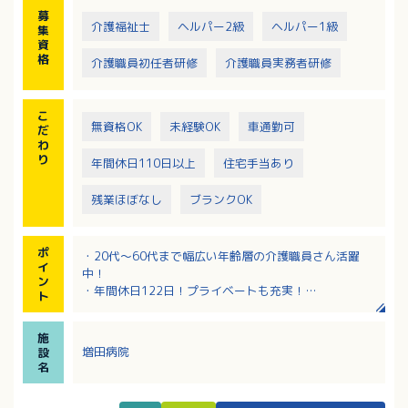
募
介護福祉士
ヘルパー2級
ヘルパー1級
集
資
格
介護職員初任者研修
介護職員実務者研修
こ
無資格OK
未経験OK
車通勤可
だ
わ
り
年間休日110日以上
住宅手当あり
残業ほぼなし
ブランクOK
ポ
・20代～60代まで幅広い年齢層の介護職員さん活躍
イ
中！
ン
・年間休日122日！プライベートも充実！
ト
・資格不問でご応募可能！
・夜勤は慣れてからなので安心！少しずつ業務になれ
施
ていただくことができます！
増田病院
設
・営繕スタッフが3名いて、介護スタッフさんの負担が
名
大きくありません！