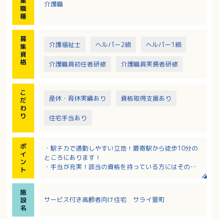
集
介護職
・浴室の清掃、湯はり準備
職
・記録業務（手書き）
種
・病院付き添い（タクシーを利用するため、車の運転
はありません）
募
・相談対応とお困りごとの解決
介護福祉士
ヘルパー2級
ヘルパー1級
集
・必要に応じた身体介護
資
※業務は訪問介護（介護保険）と生活支援（保険適用
格
介護職員初任者研修
介護職員実務者研修
外）に分かれ、いずれも対応いただきます。
こ
産休・育休実績あり
資格取得支援あり
だ
わ
り
住宅手当あり
ポ
・駅チカで通勤しやすい立地！最寄駅から徒歩10分の
イ
ところにあります！
ン
・手当が充実！該当の資格を持っている方にはその分
ト
プラスで支給！住宅手当あり！
・資格取得支援制度あり！受講料や受験料の助成あ
施
り！
サービス付き高齢者向け住宅 サライ萱町
設
・希望休は3日申請可能！
名
・給与は経験を考慮の上決定されます！