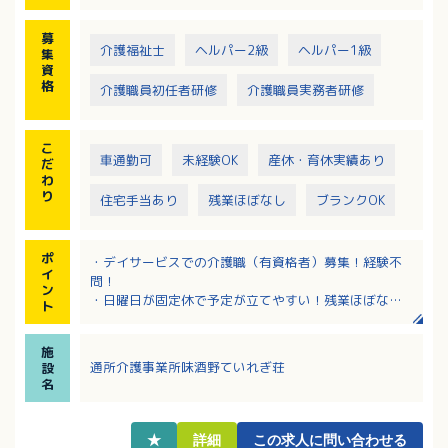
募
介護福祉士
ヘルパー2級
ヘルパー1級
集
資
格
介護職員初任者研修
介護職員実務者研修
こ
車通勤可
未経験OK
産休・育休実績あり
だ
わ
り
住宅手当あり
残業ほぼなし
ブランクOK
ポ
・デイサービスでの介護職（有資格者）募集！経験不
イ
問！
ン
・日曜日が固定休で予定が立てやすい！残業ほぼな
ト
し！
・有給休暇は入職後に即付与されます！
施
・該当者には住宅手当、扶養手当あり！各種手当充実
通所介護事業所味酒野ていれぎ荘
設
です。
名
・育児休業＆介護休業取得実績あり！育休からの復帰
率はほぼ100％！男性も取得実績あり！
★
詳細
この求人に問い合わせる