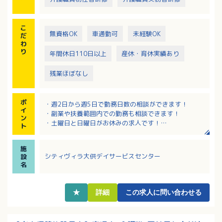
こ
無資格OK
車通勤可
未経験OK
だ
わ
り
年間休日110日以上
産休・育休実績あり
残業ほぼなし
ポ
・週2日から週5日で勤務日数の相談ができます！
イ
・副業や扶養範囲内での勤務も相談できます！
ン
・土曜日と日曜日がお休みの求人です！
ト
・研修制度が充実しており安心して働けます！
・大元駅から徒歩9分で通勤しやすい職場です！マイカ
施
ー通勤可能で駐車場もあります！
シティヴィラ大供デイサービスセンター
設
名
★
詳細
この求人に問い合わせる