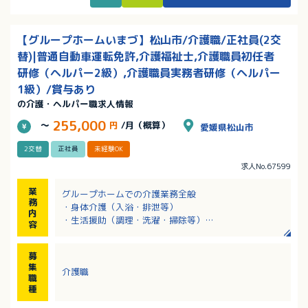
【グループホームいまづ】松山市/介護職/正社員(2交
替)|普通自動車運転免許,介護福祉士,介護職員初任者
研修（ヘルパー2級）,介護職員実務者研修（ヘルパー
1級）/賞与あり
の介護・ヘルパー職求人情報
255,000
～
円
/月（概算）
愛媛県松山市
2交替
正社員
未経験OK
求人No.67599
業
グループホームでの介護業務全般
務
・身体介護（入浴・排泄等）
内
・生活援助（調理・洗濯・掃除等）
容
・入居者との交流
・レクリエーション活動
募
集
介護職
職
種