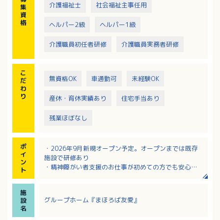
介護福祉士
社会福祉主事任用
集
資
格
ヘルパー2級
ヘルパー1級
介護職員初任者研修
介護職員実務者研修
こ
無資格OK
車通勤可
未経験OK
だ
わ
り
産休・育休実績あり
住宅手当あり
残業ほぼなし
ポ
・2026年9月新規オープン予定。オープンまでは既存
イ
施設で研修あり
ン
・精神障がい者支援のお仕事が初めての方でも安心し
ト
て挑戦できます！
・保育料の半額負担制度、住宅手当、皆勤手当など福
施
利厚生・各種手当が充実！
グループホーム『まほろば友愛』
設
・身体介助が少ないため、介護の実務経験問わず働い
名
ていただけます