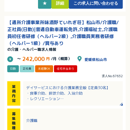
★
詳細
この求人に問い合わせる
【通所介護事業所味酒野ていれぎ荘】松山市/介護職/
正社員(日勤)|普通自動車運転免許,介護福祉士,介護職
員初任者研修（ヘルパー2級）,介護職員実務者研修
（ヘルパー1級）/賞与あり
の介護・ヘルパー職求人情報
242,000
～
円
/月（概算）
愛媛県松山市
日勤
正社員
未経験OK
住宅手当あり
求人No.67632
業
デイサービスにおける介護業務全般【定員30名】
務
・食事介助、排泄介助、入浴介助
内
・レクリエーション
容
・送迎業務（軽自動車もしくはキャラバン）※送迎エ
リアは、城北、城西が中心（遠くて和気、石手あた
募
り）
集
介護職
・平均介護度：2.0程度
職
種