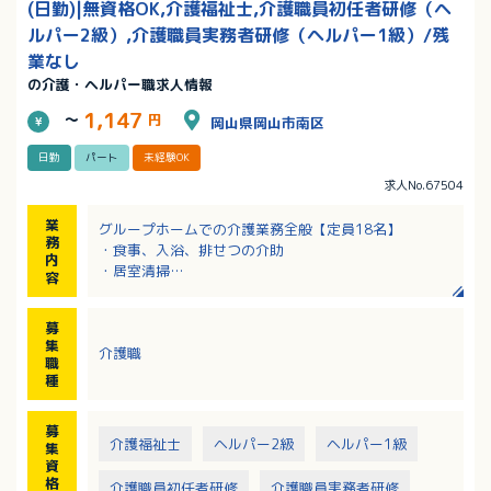
(日勤)|無資格OK,介護福祉士,介護職員初任者研修（ヘ
ルパー2級）,介護職員実務者研修（ヘルパー1級）/残
業なし
の介護・ヘルパー職求人情報
1,147
～
円
岡山県岡山市南区
日勤
パート
未経験OK
求人No.67504
業
グループホームでの介護業務全般【定員18名】
務
・食事、入浴、排せつの介助
内
・居室清掃
容
・介護記録の記入等
募
集
介護職
職
種
募
介護福祉士
ヘルパー2級
ヘルパー1級
集
資
格
介護職員初任者研修
介護職員実務者研修