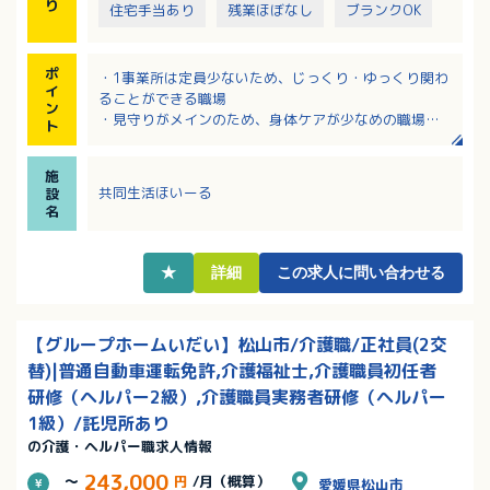
り
住宅手当あり
残業ほぼなし
ブランクOK
ポ
・1事業所は定員少ないため、じっくり・ゆっくり関わ
イ
ることができる職場
ン
・見守りがメインのため、身体ケアが少なめの職場
ト
・勤務が11：15～20：00のため、通勤ラッシュな
し、夜勤なし！
施
・各種手当も充実の職場、業界未経験の方も多数活躍
共同生活ほいーる
設
中
名
★
詳細
この求人に問い合わせる
【グループホームいだい】松山市/介護職/正社員(2交
替)|普通自動車運転免許,介護福祉士,介護職員初任者
研修（ヘルパー2級）,介護職員実務者研修（ヘルパー
1級）/託児所あり
の介護・ヘルパー職求人情報
243,000
～
円
/月（概算）
愛媛県松山市