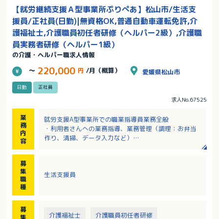
【就労継続支援Ａ型事業所ぷりぺあ】松山市/生活支
援員/正社員(日勤)|無資格OK,普通自動車運転免許,介
護福祉士,介護職員初任者研修（ヘルパー2級）,介護職
員実務者研修（ヘルパー1級）
の介護・ヘルパー職求人情報
220,000
～
円
/月（概算）
愛媛県松山市
日勤
正社員
求人No.67525
業
就労支援A型事業所での職業指導員業務全般
務
・利用者さんへの業務指導、業務管理（調理：お弁当
内
作り、清掃、データ入力など）
容
・支援記録の作成・入力
・利用者さんの送迎（社用車：一番大きい車両がシエ
募
ンタ）
集
生活支援員
・生活面に関する相談や面談、モニタリングの実施
職
・事業所打ち合わせへの参加
種
・その他付随する業務
募
介護福祉士
介護職員初任者研修
集