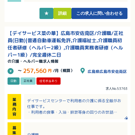
★
詳細
この求人に問い合わせる
【デイサービス菜の華】広島市安佐南区/介護職/正社
員(日勤)|普通自動車運転免許,介護福祉士,介護職員初
任者研修（ヘルパー2級）,介護職員実務者研修（ヘル
パー1級）/完全週休二日
の介護・ヘルパー職求人情報
257,560
～
円
/月（概算）
広島県広島市安佐南区
日勤
正社員
住宅手当あり
求人No.53763
業
デイサービスセンターで利用者の介護に係る全般がお
務
仕事です。
内
・利用者の食事・入浴・排泄等身の回りのお世話
容
・レクリエーション
・送迎
募
集
介護職