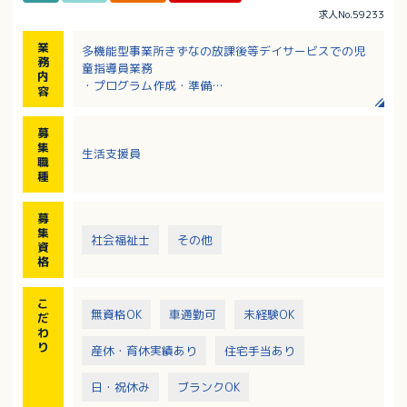
求人No.59233
業
多機能型事業所きずなの放課後等デイサービスでの児
務
童指導員業務
内
・プログラム作成・準備
容
・個別支援計画作成の補助
・療育支援
募
・送迎業務 など
集
生活支援員
※月2回の音楽療法やお菓子などの簡単なクッキングを
職
はじめ、4月には鯉のぼり作りなど、季節に合わせた創
種
作活動も行っています。
※レクリエーションや行事は複数の職員で企画してい
募
ます。
集
社会福祉士
その他
※利用者について：1日平均12名（小学生が中心）
資
【応募要件】
格
・児童福祉事業における実務を2年以上経験あるいは児
童指導員任用資格をお持ちの方
こ
・送迎業務があるため普通自動車運転必須（AT限定
無資格OK
車通勤可
未経験OK
だ
可）
わ
※送迎補足 車種：ノア、パッソ（一人または二人で
り
産休・育休実績あり
住宅手当あり
の送迎）、エリア：片道15～30分圏内
日・祝休み
ブランクOK