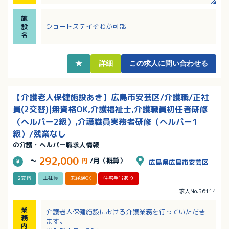
中！送迎業務が出来ない方でも応募可能！
・独り立ち出来るまでしっかりと教育していただける
施
環境です
ショートステイそわか可部
設
・最新の設備もありとにかく介護職員の負担が少ない
名
ように配慮のされた職場！
・定年65歳、継続雇用制度あり！長く勤務したい方に
おすすめ！
★
詳細
この求人に問い合わせる
【介護老人保健施設あき】広島市安芸区/介護職/正社
員(2交替)|無資格OK,介護福祉士,介護職員初任者研修
（ヘルパー2級）,介護職員実務者研修（ヘルパー1
級）/残業なし
の介護・ヘルパー職求人情報
292,000
～
円
/月（概算）
広島県広島市安芸区
2交替
正社員
未経験OK
住宅手当あり
求人No.56114
業
介護老人保健施設における介護業務を行っていただき
務
ます。
内