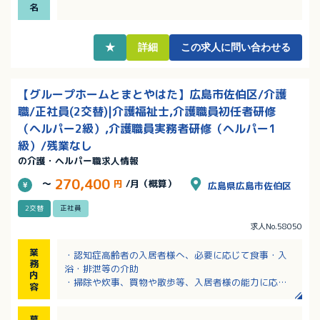
・マイカー通勤可！無料駐車場あり！
名
・長く働いていただくために働きやすい環境を法人全
体で整備しています。
★
詳細
この求人に問い合わせる
【グループホームとまとやはた】広島市佐伯区/介護
職/正社員(2交替)|介護福祉士,介護職員初任者研修
（ヘルパー2級）,介護職員実務者研修（ヘルパー1
級）/残業なし
の介護・ヘルパー職求人情報
270,400
～
円
/月（概算）
広島県広島市佐伯区
2交替
正社員
求人No.58050
業
・認知症高齢者の入居者様へ、必要に応じて食事・入
務
浴・排泄等の介助
内
・掃除や炊事、買物や散歩等、入居者様の能力に応じ
容
て一緒に行う など
※食事はある程度の調理準備物を使用するため、料理
募