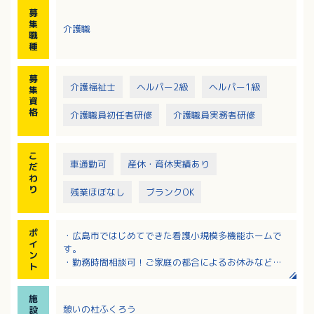
※主治医や看護師と協力し、20名程度の利用者様の
募
日々の生活をサポートしていただく業務です。
集
介護職
※食事はおかずを湯銭にて温めて提供する為細かな調
職
理業務はありません。
種
※社用車での送迎をお任せすることがあります。
募
介護福祉士
ヘルパー2級
ヘルパー1級
集
資
格
介護職員初任者研修
介護職員実務者研修
こ
車通勤可
産休・育休実績あり
だ
わ
り
残業ほぼなし
ブランクOK
ポ
・広島市ではじめてできた看護小規模多機能ホームで
イ
す。
ン
・勤務時間相談可！ご家庭の都合によるお休みなど取
ト
りやすい環境です！
・介護施設未経験の方、ブランクのある方も丁寧に指
施
導します。
憩いの杜ふくろう
設