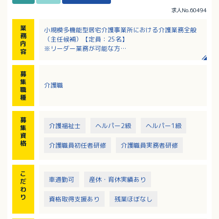
求人No.60494
業
小規模多機能型居宅介護事業所における介護業務全般
務
（主任候補）【定員：25名】
内
※リーダー業務が可能な方
容
・利用者の食事、入浴、排泄、などの介助業務
・送迎業務・訪問介護必須（小型普通車使用）
募
集
介護職
職
種
募
介護福祉士
ヘルパー2級
ヘルパー1級
集
資
格
介護職員初任者研修
介護職員実務者研修
こ
車通勤可
産休・育休実績あり
だ
わ
り
資格取得支援あり
残業ほぼなし