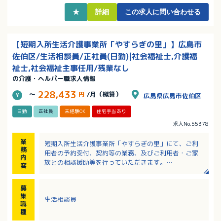
・福利厚生や働く環境や制度の充実など、働きやすさ
★
詳細
この求人に問い合わせる
を大事にしています！
【短期入所生活介護事業所「やすらぎの里」】広島市
佐伯区/生活相談員/正社員(日勤)|社会福祉士,介護福
祉士,社会福祉主事任用/残業なし
の介護・ヘルパー職求人情報
228,433
～
円
/月（概算）
広島県広島市佐伯区
日勤
正社員
未経験OK
住宅手当あり
求人No.55378
業
短期入所生活介護事業所「やすらぎの里」にて、ご利
務
用者の予約受付、契約等の業務、及びご利用者・ご家
内
族との相談援助等を行っていただきます。
容
その他、日常業務として介護業務、送迎、レクレーシ
募
ョン等の業務もあります。
集
生活相談員
介護職としての実務経験がある方には、とてもやりが
職
いのある仕事です
種