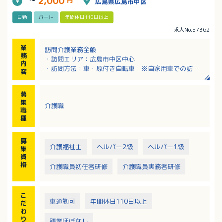
2,000
広島県広島市中区
日勤
パート
年間休日110日以上
求人No.57362
業
訪問介護業務全般
務
・訪問エリア：広島市中区中心
内
・訪問方法：車・原付き自転車 ※自家用車での訪問
容
も可能
募
集
介護職
職
種
募
介護福祉士
ヘルパー2級
ヘルパー1級
集
資
格
介護職員初任者研修
介護職員実務者研修
こ
車通勤可
年間休日110日以上
だ
わ
り
残業ほぼなし