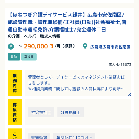
【ほねつぎ介護デイサービス緑井】広島市安佐南区/
施設管理職・管理職候補/正社員(日勤)|社会福祉士,普
通自動車運転免許,介護福祉士/完全週休二日
の介護・ヘルパー職求人情報
290,000
～
円
/月（概算）
広島県広島市安佐南区
日勤
正社員
求人No.55673
業
管理者として、デイサービスのマネジメント業務お任
務
せをします。
内
※相談員業務に関しては施設の人員状況により判断し
容
ます。
募
・デイサービスの運営、管理
集
・マネジメント業務
社会福祉士
介護福祉士
資
・相談業務
格
・契約業務
・利用者の介護業務
こ
・居宅、老人ホーム、医療機関への営業
車通勤可
年間休日110日以上
だ