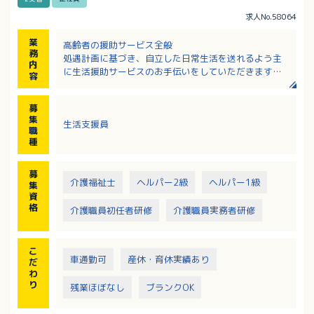
求人No.58064
業
高齢者の援助サービス全般
務
処遇計画に基づき、自立した日常生活を送れるよう主
内
に生活援助サービスのお手伝いをしていただきます。
容
１．食事の見守り
２．入浴介助見守り
募
３．レクレーション実施
集
生活支援員
４．健康チェック
職
種
募
介護福祉士
ヘルパー2級
ヘルパー1級
集
資
格
介護職員初任者研修
介護職員実務者研修
こ
車通勤可
産休・育休実績あり
だ
わ
り
残業ほぼなし
ブランクOK