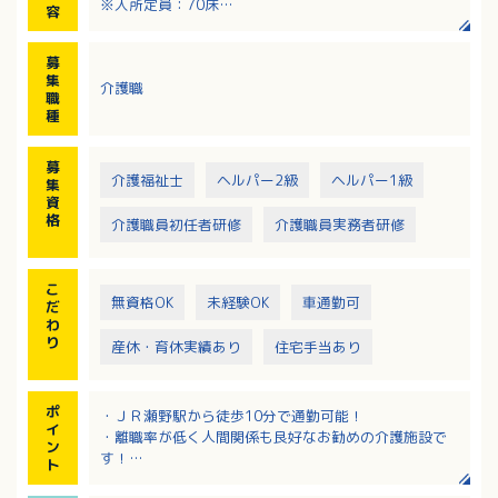
※入所定員：70床
容
※入職後3～4ヶ月は研修期間があり、1名の担当トレー
ナーがつき指導を行います。
募
日勤帯で1～2ヵ月勤務を行い、慣れ次第早出・遅出
集
介護職
にも入っていきます。
職
※要介護度：2.5前後
種
募
介護福祉士
ヘルパー2級
ヘルパー1級
集
資
格
介護職員初任者研修
介護職員実務者研修
こ
無資格OK
未経験OK
車通勤可
だ
わ
り
産休・育休実績あり
住宅手当あり
ポ
・ＪＲ瀬野駅から徒歩10分で通勤可能！
イ
・離職率が低く人間関係も良好なお勧めの介護施設で
ン
す！
ト
・未経験・無資格でもチャレンジできる！