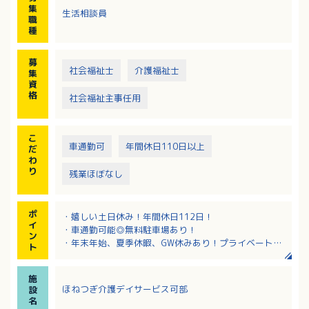
※2022年11月にオープンする施設です。
集
生活相談員
職
種
募
社会福祉士
介護福祉士
集
資
格
社会福祉主事任用
こ
車通勤可
年間休日110日以上
だ
わ
り
残業ほぼなし
ポ
・嬉しい土日休み！年間休日112日！
イ
・車通勤可能◎無料駐車場あり！
ン
・年末年始、夏季休暇、GW休みあり！プライベートも
ト
充実させたい方におすすめ！
施
ほねつぎ介護デイサービス可部
設
名