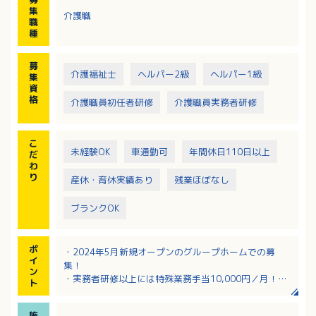
ができない方も大丈夫です。
集
介護職
※利用定員：1ユニット9人×2ユニット 計18人
職
種
募
介護福祉士
ヘルパー2級
ヘルパー1級
集
資
格
介護職員初任者研修
介護職員実務者研修
こ
未経験OK
車通勤可
年間休日110日以上
だ
わ
り
産休・育休実績あり
残業ほぼなし
ブランクOK
ポ
・2024年5月新規オープンのグループホームでの募
イ
集！
ン
・実務者研修以上には特殊業務手当10,000円／月！
ト
・該当者には扶養手当あり！
・住宅手当あり！（※通勤手当のどちらか一方にはな
施