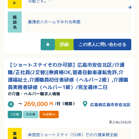
可能です。
ト
・育児休業、介護休業、看護休暇取得実績あり！学校
行事や子供の急病等の休みについて相談可能です。
施
・資格取得時祝金・奨学金制度、勉強会・研修会参加
養護老人ホームすみれ光寿園
設
の助成、互助会などの福利厚生充実！
名
★
詳細
この求人に問い合わせる
【ショートステイそわか可部】広島市安佐北区/介護
職/正社員(2交替)|無資格OK,普通自動車運転免許,介
護福祉士,介護職員初任者研修（ヘルパー2級）,介護職
員実務者研修（ヘルパー1級）/完全週休二日
の介護・ヘルパー職求人情報
269,000
～
円
/月（概算）
広島県広島市安佐北区
2交替
正社員
未経験OK
求人No.55629
業
単独型ショートステイ（50床）での介護業務全般
務