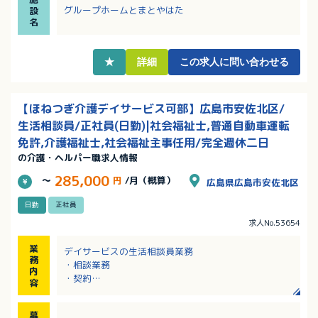
ります）
グループホームとまとやはた
設
・食事はある程度の調理準備物を使用しますので、料
名
理が苦手な方でも安心！
★
詳細
この求人に問い合わせる
【ほねつぎ介護デイサービス可部】広島市安佐北区/
生活相談員/正社員(日勤)|社会福祉士,普通自動車運転
免許,介護福祉士,社会福祉主事任用/完全週休二日
の介護・ヘルパー職求人情報
285,000
～
円
/月（概算）
広島県広島市安佐北区
日勤
正社員
求人No.53654
業
デイサービスの生活相談員業務
務
・相談業務
内
・契約
容
・マネジメント
・運営、管理、介護業務の協力
募