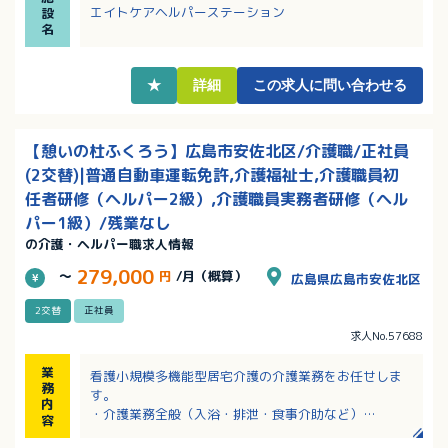
・有給休暇は1時間単位から取得可能です！訪問と訪問
エイトケアヘルパーステーション
設
の間が長い時などにも使用可能！
名
・通常の有休に加え、月に1日（8時間）のリフレッシ
ュ休暇がございます！こちらも1時間単位で使用可能！
★
詳細
この求人に問い合わせる
【憩いの杜ふくろう】広島市安佐北区/介護職/正社員
(2交替)|普通自動車運転免許,介護福祉士,介護職員初
任者研修（ヘルパー2級）,介護職員実務者研修（ヘル
パー1級）/残業なし
の介護・ヘルパー職求人情報
279,000
～
円
/月（概算）
広島県広島市安佐北区
2交替
正社員
求人No.57688
業
看護小規模多機能型居宅介護の介護業務をお任せしま
務
す。
内
・介護業務全般（入浴・排泄・食事介助など）
容
・レクリエーション、月間行事、外出支援の企画など