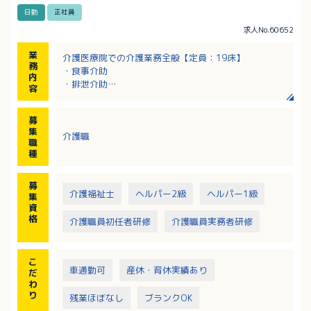
日勤
正社員
求人No.60652
業
介護医療院での介護業務全般【定員：19床】
務
・食事介助
内
・排泄介助
容
・入浴介助
※看護師24時間常駐
募
集
介護職
職
種
募
介護福祉士
ヘルパー2級
ヘルパー1級
集
資
格
介護職員初任者研修
介護職員実務者研修
こ
車通勤可
産休・育休実績あり
だ
わ
り
残業ほぼなし
ブランクOK