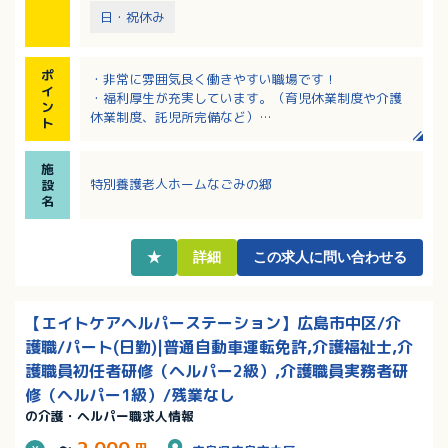
日・祝休み
ポ
・非常に雰囲気良く働きやすい職場です！
イ
・福利厚生が充実しています。（育児休業制度や介護
ン
休業制度、託児所完備など）
ト
・年間休日127日！
・年100回のグループ研修有！
施
特別養護老人ホームなごみの郷
設
名
★
詳細
この求人に問い合わせる
【エイトケアヘルパーステーション】広島市中区/介
護職/パート(日勤)|普通自動車運転免許,介護福祉士,介
護職員初任者研修（ヘルパー2級）,介護職員実務者研
修（ヘルパー1級）/残業なし
の介護・ヘルパー職求人情報
～
円