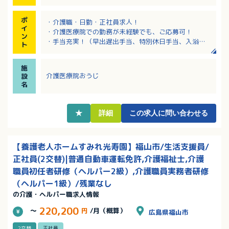
ポ
・介護職・日勤・正社員求人！
イ
・介護医療院での勤務が未経験でも、ご応募可！
ン
・手当充実！（早出遅出手当、特別休日手当、入浴手
ト
当など）
・看護師が24時間常駐のため、安心感あり！
施
・参観日などでの希望休は、可能な限り調整します！
介護医療院おうじ
設
名
★
詳細
この求人に問い合わせる
【養護老人ホームすみれ光寿園】福山市/生活支援員/
正社員(2交替)|普通自動車運転免許,介護福祉士,介護
職員初任者研修（ヘルパー2級）,介護職員実務者研修
（ヘルパー1級）/残業なし
の介護・ヘルパー職求人情報
220,200
～
円
/月（概算）
広島県福山市
2交替
正社員