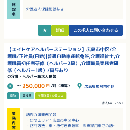
・入職後の研修も手厚く、専属のトレーナーがついて
施
しっかりとサポートします！
介護老人保健施設あき
設
・マイカー通勤も可能！
名
・定年が65歳であり60歳以上の方の応募も相談可能で
す！
・賞与前年度実績4ヶ月分！
★
詳細
この求人に問い合わせる
【エイトケアヘルパーステーション】広島市中区/介
護職/正社員(日勤)|普通自動車運転免許,介護福祉士,介
護職員初任者研修（ヘルパー2級）,介護職員実務者研
修（ヘルパー1級）/賞与あり
の介護・ヘルパー職求人情報
250,000
～
円
/月（概算）
広島県広島市中区
日勤
正社員
年間休日110日以上
求人No.57360
業
訪問介護業務全般
務
・訪問エリア：広島市中区中心
内
・訪問方法：車・原付き自転車 ※自家用車での訪問
容