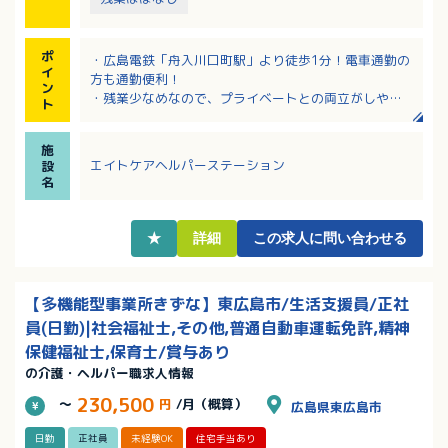
ポ
・広島電鉄「舟入川口町駅」より徒歩1分！電車通勤の
イ
方も通勤便利！
ン
・残業少なめなので、プライベートとの両立がしやす
ト
い環境です。
・出勤時間、出勤頻度は相談可能です！
施
エイトケアヘルパーステーション
設
名
★
詳細
この求人に問い合わせる
【多機能型事業所きずな】東広島市/生活支援員/正社
員(日勤)|社会福祉士,その他,普通自動車運転免許,精神
保健福祉士,保育士/賞与あり
の介護・ヘルパー職求人情報
230,500
～
円
/月（概算）
広島県東広島市
日勤
正社員
未経験OK
住宅手当あり