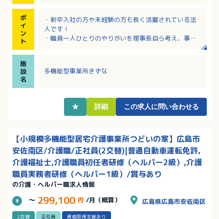
ポ
・新卒入社の方や未経験の方も長く活躍されている法
イ
人です！
ン
・職員一人ひとりのやりがいを理事長自ら考え、事業
ト
所の運営を行っています
・賞与4.5ヶ月！有給休暇も取りやすい環境です！
施
・応募についてはまず見学からでも可能です！
多機能型事業所きずな
設
・20代～50代の幅広い年齢層の方が働いておられます
名
★
詳細
この求人に問い合わせる
【小規模多機能型居宅介護事業所つどいの家】広島市
安佐南区/介護職/正社員(2交替)|普通自動車運転免許,
介護福祉士,介護職員初任者研修（ヘルパー2級）,介護
職員実務者研修（ヘルパー1級）/賞与あり
の介護・ヘルパー職求人情報
299,100
～
円
/月（概算）
広島県広島市安佐南区
2交替
正社員
資格取得支援あり