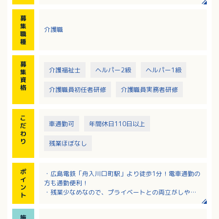
も可能
募
集
介護職
職
種
募
介護福祉士
ヘルパー2級
ヘルパー1級
集
資
格
介護職員初任者研修
介護職員実務者研修
こ
車通勤可
年間休日110日以上
だ
わ
り
残業ほぼなし
ポ
・広島電鉄「舟入川口町駅」より徒歩1分！電車通勤の
イ
方も通勤便利！
ン
・残業少なめなので、プライベートとの両立がしやす
ト
い環境です。
・年間休日はうれしい120日！
施