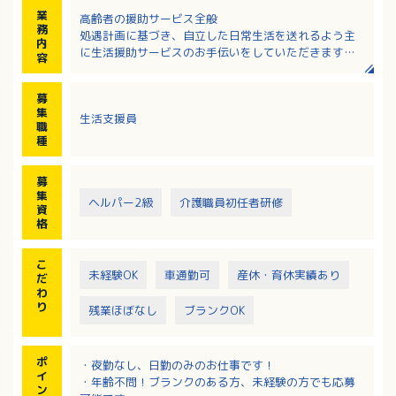
業
高齢者の援助サービス全般
務
処遇計画に基づき、自立した日常生活を送れるよう主
内
に生活援助サービスのお手伝いをしていただきます。
容
１．食事の見守り
２．入浴介助見守り
募
３．レクレーション実施
集
生活支援員
４．健康チェック
職
種
募
集
ヘルパー2級
介護職員初任者研修
資
格
こ
未経験OK
車通勤可
産休・育休実績あり
だ
わ
り
残業ほぼなし
ブランクOK
ポ
・夜勤なし、日勤のみのお仕事です！
イ
・年齢不問！ブランクのある方、未経験の方でも応募
ン