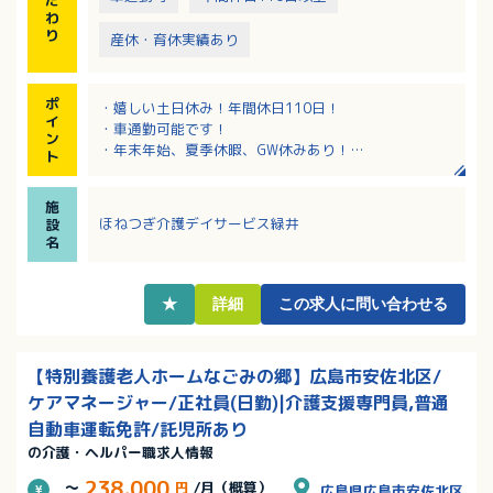
わ
〇管理・相談業務7：介護業務3
り
産休・育休実績あり
ポ
・嬉しい土日休み！年間休日110日！
イ
・車通勤可能です！
ン
・年末年始、夏季休暇、GW休みあり！
ト
・1年に1度、全従業員が集まりそれぞれの部署の活躍
を称え合う会があります。
施
ほねつぎ介護デイサービス緑井
設
名
★
詳細
この求人に問い合わせる
【特別養護老人ホームなごみの郷】広島市安佐北区/
ケアマネージャー/正社員(日勤)|介護支援専門員,普通
自動車運転免許/託児所あり
の介護・ヘルパー職求人情報
238,000
～
円
/月（概算）
広島県広島市安佐北区