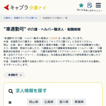
気になる
申し込み
メニュー
介護求人・転職のキャプラ介護ナビ
”車通勤可”の介護求人一覧
”車通勤可”
の介護・ヘルパー職求人・転職情報
”車通勤可”の介護・ヘルパー職求人情報は
2,506件
を一般公開しています。
中国・四国地方の介護求人・転職情報なら「キャプラ介護ナビ」にお任せください。
岡山・広島・香川・愛媛などの介護求人情報が満載！介護・ヘルパー系の希望職種から探し
たり、勤務地・地域から探したり、介護福祉士や介護職員実務者研修（ヘルパー1級）、介護
職員初任者研修（ヘルパー2級）、介護支援専門員（ケアマネージャー）、主任介護支援専門
員（主任ケアマネージャー）、社会福祉士、社会福祉主事任用などの保有資格から探したり
することができます。
中国・四国地方に展開する総合人材サービス会社キャリアプランニングがあなたの仕事探し
をサポートいたします。
車通勤可 ×
求人情報を探す
岡山県
広島県
香川県
愛媛県
県