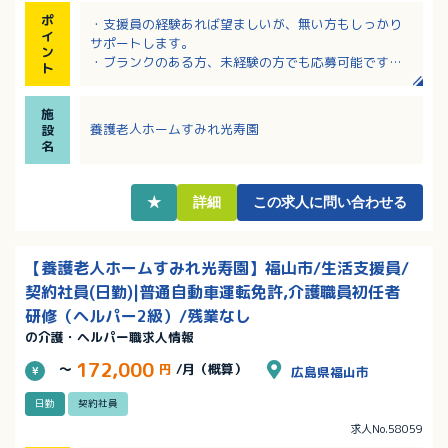
ポ
・支援員の経験あれば望ましいが、無い方もしっかり
イ
サポートします。
ン
・ブランクのある方、未経験の方でも応募可能です。
ト
未経験からスタートした方も多くいます。
・育児休業、介護休業、看護休暇取得実績あり！学校
施
行事や子供の急病等の休みについて相談可能です。
養護老人ホームすみれ光寿園
設
・法人には様々な高齢者福祉サービスを実施してお
名
り、経験と技能を学ぶことが出来ます。
★
詳細
この求人に問い合わせる
【養護老人ホームすみれ光寿園】福山市/生活支援員/
契約社員(日勤)|普通自動車運転免許,介護職員初任者
研修（ヘルパー2級）/残業なし
の介護・ヘルパー職求人情報
172,000
～
円
/月（概算）
広島県福山市
日勤
契約社員
求人No.58059