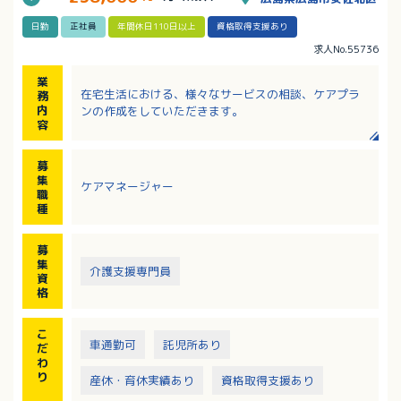
日勤
正社員
年間休日110日以上
資格取得支援あり
求人No.55736
業
在宅生活における、様々なサービスの相談、ケアプラ
務
内
ンの作成をしていただきます。
容
募
集
ケアマネージャー
職
種
募
集
介護支援専門員
資
格
こ
車通勤可
託児所あり
だ
わ
り
産休・育休実績あり
資格取得支援あり