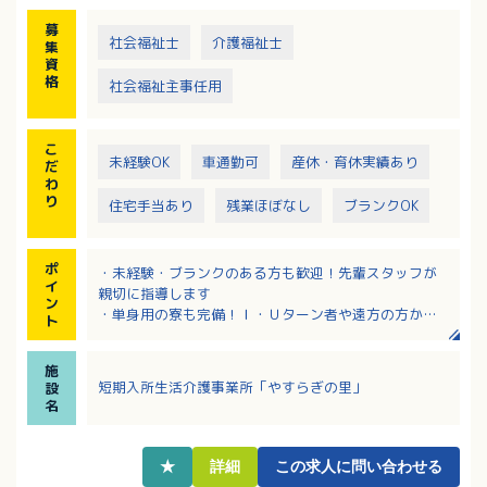
募
社会福祉士
介護福祉士
集
資
格
社会福祉主事任用
こ
未経験OK
車通勤可
産休・育休実績あり
だ
わ
り
住宅手当あり
残業ほぼなし
ブランクOK
ポ
・未経験・ブランクのある方も歓迎！先輩スタッフが
イ
親切に指導します
ン
・単身用の寮も完備！Ｉ・Ｕターン者や遠方の方から
ト
のご応募も歓迎します！交通費は月額3万円まで実費支
給
施
・車通勤OK！無料駐車場あり！通勤に便利な地域で就
短期入所生活介護事業所「やすらぎの里」
設
業したい方にピッタリの施設！
名
・安定した給与を希望の方必見！なんと賞与は4.5ヶ月
分！昇給制度もあり
・各種手当充実！
★
詳細
この求人に問い合わせる