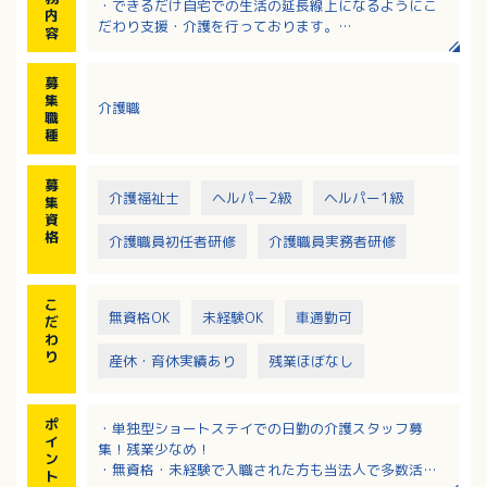
・できるだけ自宅での生活の延長線上になるようにこ
内
だわり支援・介護を行っております。
容
・1泊2日、定期利用や特別養護老人ホームの空きが出
るまでの長期利用など様々なニーズに対応しておりま
募
す。
集
介護職
・ご利用者様は要支援から要介護の方まで利用されて
職
います。
種
募
介護福祉士
ヘルパー2級
ヘルパー1級
集
資
格
介護職員初任者研修
介護職員実務者研修
こ
無資格OK
未経験OK
車通勤可
だ
わ
り
産休・育休実績あり
残業ほぼなし
ポ
・単独型ショートステイでの日勤の介護スタッフ募
イ
集！残業少なめ！
ン
・無資格・未経験で入職された方も当法人で多数活躍
ト