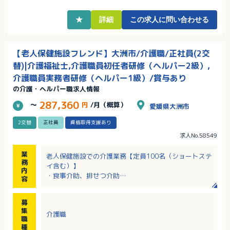
ＯＫ（駐車場完備）
★
詳細
この求人に問い合わせる
【老人保健施設フレンド】大洲市/介護職/正社員(2交
替)|介護福祉士,介護職員初任者研修（ヘルパー2級）,
介護職員実務者研修（ヘルパー1級）/賞与あり
の介護・ヘルパー職求人情報
287,360
～
円
/月（概算）
愛媛県大洲市
2交替
正社員
資格取得支援あり
求人No.58549
業
老人保健施設での介護業務【定員100名（ショートステ
務
イ含む）】
内
・食事介助、排せつ介助
容
・入浴介助、更衣介助
・移動の際の介助 など
募
集
介護職
職
種