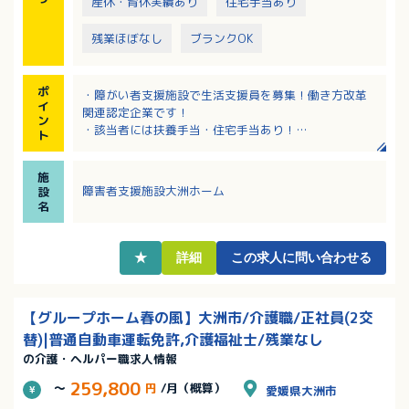
産休・育休実績あり
住宅手当あり
残業ほぼなし
ブランクOK
ポ
・障がい者支援施設で生活支援員を募集！働き方改革
イ
関連認定企業です！
ン
・該当者には扶養手当・住宅手当あり！
ト
・基本残業なし！ライフワークバランスを整えて、社
員が活き活きと働ける環境づくりをしています
施
・３つの退職金制度で定年後の資産形成を支援！将来
障害者支援施設大洲ホーム
設
も安心です
名
・無料駐車場あり！最寄駅「春賀駅」からも徒歩15分
で通勤便利！
★
詳細
この求人に問い合わせる
【グループホーム春の風】大洲市/介護職/正社員(2交
替)|普通自動車運転免許,介護福祉士/残業なし
の介護・ヘルパー職求人情報
259,800
～
円
/月（概算）
愛媛県大洲市