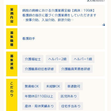
求人No.63557
業
病院の病棟における介護業務全般【病床：199床】
務
看護師の指示に基づく介護業務をしていただきます
内
・食事介助、入浴介助、排泄介助
容
・移動介助 等
募
集
看護助手
職
種
募
介護福祉士
ヘルパー2級
ヘルパー1級
集
資
格
介護職員初任者研修
介護職員実務者研修
こ
無資格OK
未経験OK
車通勤可
だ
わ
り
年間休日110日以上
託児所あり
産休・育休実績あり
住宅手当あり