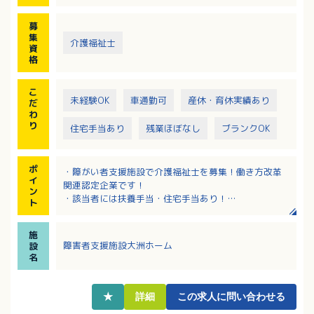
募
集
介護福祉士
資
格
こ
未経験OK
車通勤可
産休・育休実績あり
だ
わ
り
住宅手当あり
残業ほぼなし
ブランクOK
ポ
・障がい者支援施設で介護福祉士を募集！働き方改革
イ
関連認定企業です！
ン
・該当者には扶養手当・住宅手当あり！
ト
・リフレッシュ休暇、慶弔休暇、通常の有給休暇に毎
年４日上乗せし自由に使える特別有給休暇などの特別
施
休暇あり！
障害者支援施設大洲ホーム
設
・３つの退職金制度で定年後の資産形成を支援！将来
名
も安心です
・無料駐車場あり！最寄駅「春賀駅」からも徒歩15分
で通勤便利！
★
詳細
この求人に問い合わせる