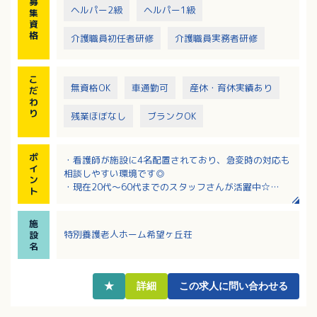
募
・教育体制：専任で担当者が1名つきます。教育期間は
ヘルパー2級
ヘルパー1級
集
6か月程度を予定してます。業務マニュアル：有
資
また定期面談も月1回程度のペースで実施しておりま
格
介護職員初任者研修
介護職員実務者研修
す。
・夜勤は入職3か月以降を目途に行っていただきます
（3～4回/月）
こ
・夜勤体制：多床室/介護職2名、ユニット型/1フロ
無資格OK
車通勤可
産休・育休実績あり
だ
ア 介護職1名
わ
り
残業ほぼなし
ブランクOK
ポ
・看護師が施設に4名配置されており、急変時の対応も
イ
相談しやすい環境です◎
ン
・現在20代～60代までのスタッフさんが活躍中☆
ト
・ブランクある方も歓迎！基礎から丁寧に指導いただ
ける職場！
施
・夜勤は21：15～7：15と拘束時間短め♪
特別養護老人ホーム希望ヶ丘荘
設
・正社員登用実績あり◎
名
★
詳細
この求人に問い合わせる