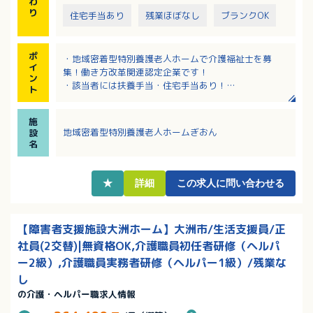
わ
り
住宅手当あり
残業ほぼなし
ブランクOK
ポ
・地域密着型特別養護老人ホームで介護福祉士を募
イ
集！働き方改革関連認定企業です！
ン
・該当者には扶養手当・住宅手当あり！
ト
・リフレッシュ休暇、慶弔休暇、通常の有給休暇に毎
年４日上乗せし自由に使える特別有給休暇などの特別
施
休暇あり！
地域密着型特別養護老人ホームぎおん
設
・３つの退職金制度で定年後の資産形成を支援！将来
名
も安心です
・無料駐車場あり！最寄駅「八多喜駅」からも徒歩1分
で通勤便利！
★
詳細
この求人に問い合わせる
・2021年11月1日に開所（開設）した、まだまだ新し
い施設です！
【障害者支援施設大洲ホーム】大洲市/生活支援員/正
社員(2交替)|無資格OK,介護職員初任者研修（ヘルパ
ー2級）,介護職員実務者研修（ヘルパー1級）/残業な
し
の介護・ヘルパー職求人情報