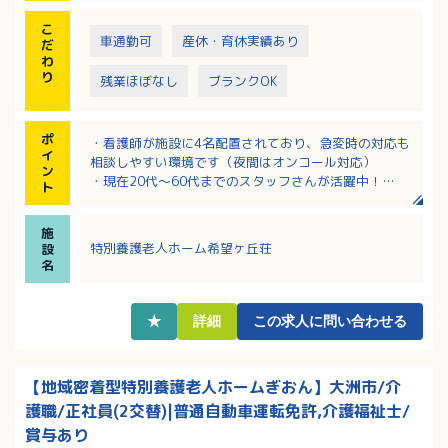
・夜勤は入職3か月以降を目途に行っていただきます
こ
（3～4回／月）
車通勤可
産休・育休実績あり
だ
・夜勤体制：多床室／介護職2名、ユニット型／1フロ
わ
ア 介護職1名
り
残業ほぼなし
ブランクOK
ポ
・看護師が施設に4名配置されており、急変時の対応も
イ
相談しやすい環境です（夜間はオンコール対応）
ン
・現在20代～60代までのスタッフさんが活躍中！
ト
・ブランクある方も歓迎！基礎から丁寧に指導いただ
ける職場！
施
・処遇改善手当および一時金の支給もあり手厚い待
特別養護老人ホーム希望ヶ丘荘
設
遇！
名
・育児休業取得実績あり！
★
詳細
この求人に問い合わせる
【地域密着型特別養護老人ホームぎおん】大洲市/介
護職/正社員(2交替)|普通自動車運転免許,介護福祉士/
賞与あり