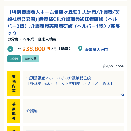
【特別養護老人ホーム希望ヶ丘荘】大洲市/介護職/契
約社員(3交替)|無資格OK,介護職員初任者研修（ヘル
パー2級）,介護職員実務者研修（ヘルパー1級）/賞与
あり
の介護・ヘルパー職求人情報
238,800
～
円
/月（概算）
愛媛県大洲市
3交替
契約社員
求人No.53664
業
特別養護老人ホームでの介護業務全般
務
【多床室55床・ユニット型個室（2フロア）35床】
内
容
・食事介助/排泄介助/居室環境整備
・入浴介助（週2回利用者さん入浴、介助は2～3名で対
募
応）
集
介護職
・入居者層：平均介護度 4.2 （胃ろう、経管栄養など
職
医療行為が必要な方は2割程度）
種
・レクリエーション 有（週に1回、リハビリ職の方がメ
インで進行の為、介護職員は見守り程度です）