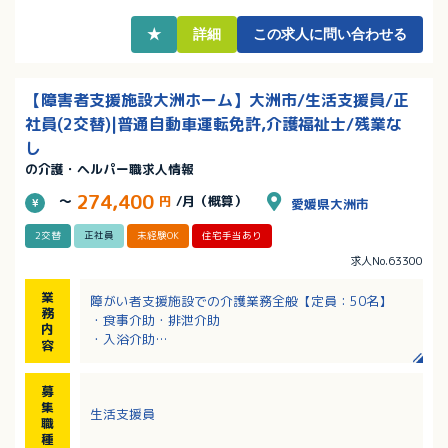
・夜勤は月3～5回！夜勤手当は1回に9,000円ほどつき
ます（変動あり）
★
詳細
この求人に問い合わせる
・ＪＲ伊予大洲駅から徒歩10分の立地！マイカー通勤
もＯＫ（駐車場完備）
【障害者支援施設大洲ホーム】大洲市/生活支援員/正
社員(2交替)|普通自動車運転免許,介護福祉士/残業な
し
の介護・ヘルパー職求人情報
274,400
～
円
/月（概算）
愛媛県大洲市
2交替
正社員
未経験OK
住宅手当あり
求人No.63300
業
障がい者支援施設での介護業務全般【定員：50名】
務
・食事介助・排泄介助
内
・入浴介助
容
・日常生活の支援業務
・レクリエーション、創作活動など
募
集
生活支援員
職
種