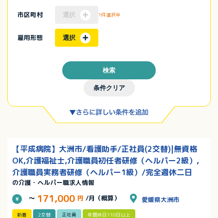
市区町村
選択
1件選択中
雇用形態
選択
検索
条件クリア
【平成病院】大洲市/看護助手/正社員(2交替)|無資格
OK,介護福祉士,介護職員初任者研修（ヘルパー2級）,
介護職員実務者研修（ヘルパー1級）/完全週休二日
の介護・ヘルパー職求人情報
171,000
～
円
/月（概算）
愛媛県大洲市
新着
2交替
正社員
年間休日110日以上