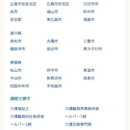
広島市安佐北区
広島市安芸区
廿日市市
呉市
福山市
府中市
安芸郡
東広島市
尾道市
香川県
高松市
丸亀市
三豊市
観音寺市
坂出市
東かがわ市
愛媛県
松山市
伊予市
東温市
今治市
新居浜市
西条市
四国中央市
宇和島市
資格で探す
介護福祉士
介護職員実務者研修
介護職員初任者研修
ヘルパー1級
ヘルパー2級
介護支援専門員