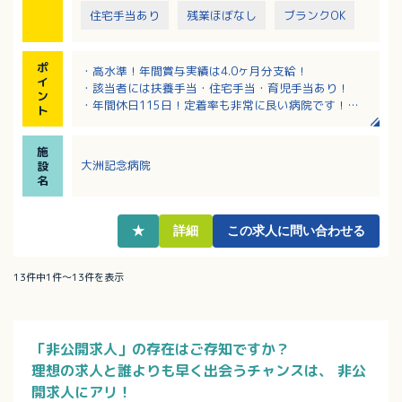
住宅手当あり
残業ほぼなし
ブランクOK
ポ
・高水準！年間賞与実績は4.0ヶ月分支給！
イ
・該当者には扶養手当・住宅手当・育児手当あり！
ン
・年間休日115日！定着率も非常に良い病院です！
ト
・通勤手当は公共交通機関利用者は月上限23,000円！
マイカー利用者は月上限15,000円！
施
・マイカー利用者は無料駐車場完備
大洲記念病院
設
名
★
詳細
この求人に問い合わせる
13件中1件～13件を表示
「非公開求人」の存在はご存知ですか？
理想の求人と誰よりも早く出会うチャンスは、
非公
開求人にアリ！