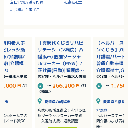
主任介護支援専門員
社会福祉士
社会福祉主事任用
き有料老人ホ
【真網代くじらリハビ
【ヘルパース
アビレッジ瀬
リテーション病院】八
ンくじら】八幡
市/介護職/
幡浜市/医療ソーシャ
介護職/パート(
交替)|介護福
ルワーカー（MSW）/
普通自動車運転
与あり
正社員(日勤)|看護師,
介護福祉士,介
ルパー職求人情報
の介護・ヘルパー職求人情報
の介護・ヘルパー
社会福祉士/賞与あり
初任者研修（
2級）,介護職
33,000
266,200
1,750
円
/月
～
円
/月
～
研修（ヘルパー
（概算）
松山市
愛媛県八幡浜市
愛媛県八幡浜
病院の地域連携室における医
介護職
料老人ホームでの
療ソーシャルワーカー業務
ヘルパーステーシ
 【ベッド数50
・入退院支援、退院調整
問介護および居宅
・入退院に関する相談業務
般