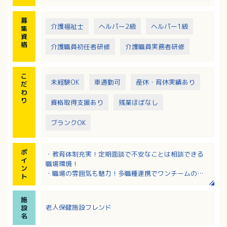
募
介護福祉士
ヘルパー2級
ヘルパー1級
集
資
格
介護職員初任者研修
介護職員実務者研修
こ
未経験OK
車通勤可
産休・育休実績あり
だ
わ
り
資格取得支援あり
残業ほぼなし
ブランクOK
ポ
・教育体制充実！定期面談で不安なことは相談できる
イ
職場環境！
ン
・職場の雰囲気も魅力！多職種連携でワンチームの気
ト
持ちで業務をしており、職種を超えた仲の良さがあり
ます
施
・基本給は経験加算あり！介護福祉士は採用優遇！
老人保健施設フレンド
設
・お持ちの資格により資格手当がつきます！資格取得
名
支援制度もありキャリア＆手当UPを応援！