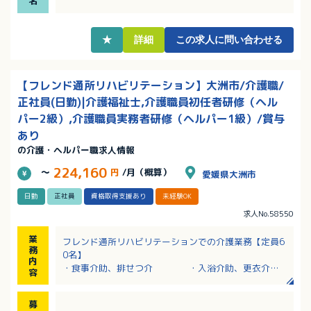
名
★
詳細
この求人に問い合わせる
【フレンド通所リハビリテーション】大洲市/介護職/
正社員(日勤)|介護福祉士,介護職員初任者研修（ヘル
パー2級）,介護職員実務者研修（ヘルパー1級）/賞与
あり
の介護・ヘルパー職求人情報
224,160
～
円
/月（概算）
愛媛県大洲市
日勤
正社員
資格取得支援あり
未経験OK
求人No.58550
業
フレンド通所リハビリテーションでの介護業務【定員6
務
0名】
内
・食事介助、排せつ介 ・入浴介助、更衣介助
容
・移動の際の介助 ・簡単な健康チェック
・レクリエーション、記録など
募
※送迎あり：施設社用車（軽・普通・車椅子を乗せる