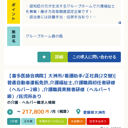
ポ
・認知症の方が生活するグループホームで介護福祉士
イ
を募集！働き方改革関連認定企業です！
ン
・該当者には扶養手当・住居手当あり！
ト
・リフレッシュ休暇、慶弔休暇、特別有給休暇など各
種休暇制度充実！
施
・３つの退職金制度で定年後の資産形成を支援！将来
グループホーム春の風
設
も安心です
名
・マイカー通勤OK！無料駐車場も完備！
★
詳細
この求人に問い合わせる
【喜多医師会病院】大洲市/看護助手/正社員(2交替)|
普通自動車運転免許,介護福祉士,介護職員初任者研修
（ヘルパー2級）,介護職員実務者研修（ヘルパー1
級）/託児所あり
の介護・ヘルパー職求人情報
217,800
～
円
/月（概算）
愛媛県大洲市
2交替
正社員
年間休日110日以上
未経験OK
住宅手当あり