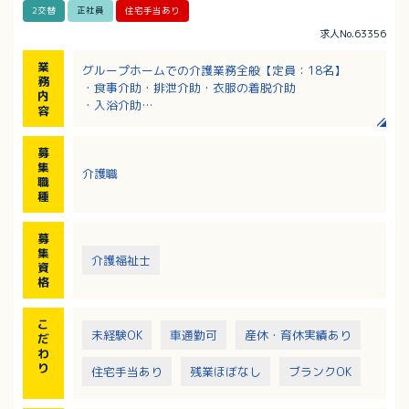
2交替
正社員
住宅手当あり
求人No.63356
業
グループホームでの介護業務全般【定員：18名】
務
・食事介助・排泄介助・衣服の着脱介助
内
・入浴介助
容
・日常支援業務
・レクリエーション、創作活動など
募
集
介護職
職
種
募
集
介護福祉士
資
格
こ
未経験OK
車通勤可
産休・育休実績あり
だ
わ
り
住宅手当あり
残業ほぼなし
ブランクOK