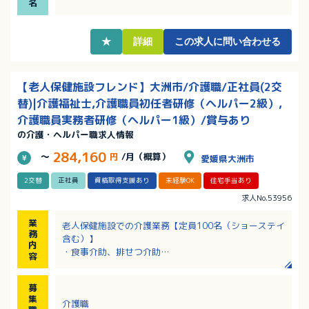
名
・院内保育所あり！4歳の年度末まで利用可能ですの
で、ご希望の方はご相談ください！
★
詳細
この求人に問い合わせる
【老人保健施設フレンド】大洲市/介護職/正社員(2交
替)|介護福祉士,介護職員初任者研修（ヘルパー2級）,
介護職員実務者研修（ヘルパー1級）/賞与あり
の介護・ヘルパー職求人情報
284,160
～
円
/月（概算）
愛媛県大洲市
2交替
正社員
資格取得支援あり
未経験OK
住宅手当あり
求人No.53956
業
老人保健施設での介護業務【定員100名（ショーステイ
務
含む）】
内
・食事介助、排せつ介助
容
・入浴介助、更衣介助
・移動の際の介助 など
募
集
介護職