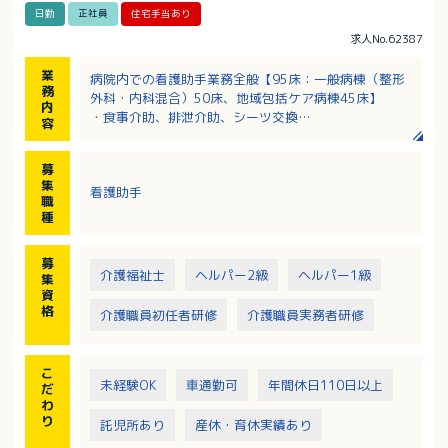
日勤
正社員
住宅手当あり
求人No.62387
業
病院内での看護助手業務全般【95床：一般病棟（整形
務
外科・内科混合）50床、地域包括ケア病棟45床】
内
・食事介助、排泄介助、シーツ交換
容
・入浴介助
・患者移送、移動検査等の入室補助
募
・居室の清掃 等
集
看護助手
職
種
募
介護福祉士
ヘルパー2級
ヘルパー1級
集
資
格
介護職員初任者研修
介護職員実務者研修
こ
未経験OK
車通勤可
年間休日110日以上
だ
わ
り
託児所あり
産休・育休実績あり