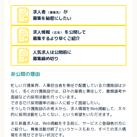
求人者
が
（募集先）
募集を秘密にしたい
求人情報
を公開して
（広告）
募集するより早くご紹介
人気求人は公開前に
募集締め切り
非公開の理由
忙しい介護業界、人事担当者を専任で配置している介護施設は少
なく、多くの介護施設では、日々の業務と兼任して、書類選考や
面接などの採用活動を行っています。
できるだけ採用確率の高い人に絞って面接したい。
そうした介護施設のお考えから、求人情報をWeb掲載して、大々
的に採用活動をしたくない、という希望をいただきます。
また新着求人は、Web掲載をする前に、サービスご登録者の方に
ご紹介し、募集活動が終了というケースもあり、すべての求人情
報をお見せできない状況です。