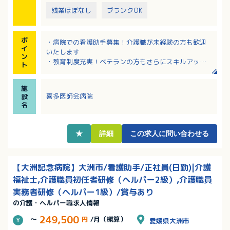
残業ほぼなし
ブランクOK
ポ
・病院での看護助手募集！介護職が未経験の方も歓迎
イ
いたします
ン
・教育制度充実！ベテランの方もさらにスキルアッ
ト
プ・キャリアアップを目指せます！
・24時間対応の院内保育所ありで、子育て中の方も活
施
躍されています
喜多医師会病院
設
・残業少なめ、年間休日125日なのでワークライフバラ
名
ンス充実！
・該当者には扶養手当・住宅手当あり！
★
詳細
この求人に問い合わせる
【大洲記念病院】大洲市/看護助手/正社員(日勤)|介護
福祉士,介護職員初任者研修（ヘルパー2級）,介護職員
実務者研修（ヘルパー1級）/賞与あり
の介護・ヘルパー職求人情報
249,500
～
円
/月（概算）
愛媛県大洲市