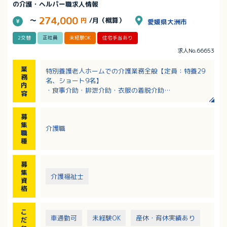
の介護・ヘルパー職求人情報
274,000
～
円
/月（概算）
愛媛県大洲市
2交替
正社員
未経験OK
住宅手当あり
求人No.66653
業
特別養護老人ホームでの介護業務全般【定員：特養29
務
名、ショート9名】
内
・食事介助・排泄介助・衣服の着脱介助
容
・入浴介助
・日常支援業務
募
・レクリエーション、創作活動など
集
介護職
※平均介護度：4程度
職
種
募
集
介護福祉士
資
格
こ
車通勤可
未経験OK
産休・育休実績あり
だ