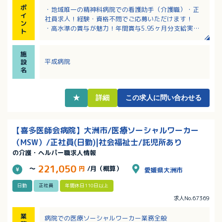
ポ
・地域唯一の精神科病院での看護助手（介護職）・正
イ
社員求人！経験・資格不問でご応募いただけます！
ン
・高水準の賞与が魅力！年間賞与5.95ヶ月分支給実績
ト
あり！
・夜勤のある病棟は4病棟のうち認知症病棟のみです。
施
夜勤が出来ない方もご応募OK！
平成病院
設
・年間休日は123日！法人の平均有給取得率95％！ワ
名
ークライフバランスもとれる働き方！
・有給も入職1ヶ月後に付与されます！
・遅出手当あり！該当者には家族手当あり！
★
詳細
この求人に問い合わせる
【喜多医師会病院】大洲市/医療ソーシャルワーカー
（MSW）/正社員(日勤)|社会福祉士/託児所あり
の介護・ヘルパー職求人情報
221,050
～
円
/月（概算）
愛媛県大洲市
日勤
正社員
年間休日110日以上
求人No.67369
業
病院での医療ソーシャルワーカー業務全般