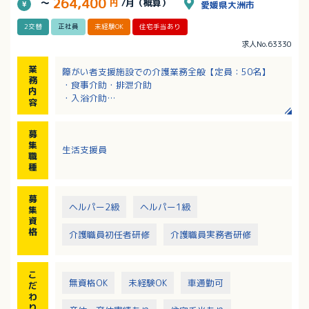
264,400
～
円
/月（概算）
愛媛県大洲市
2交替
正社員
未経験OK
住宅手当あり
求人No.63330
業
障がい者支援施設での介護業務全般【定員：50名】
務
・食事介助・排泄介助
内
・入浴介助
容
・日常生活の支援業務
・レクリエーション、創作活動など
募
集
生活支援員
職
種
募
ヘルパー2級
ヘルパー1級
集
資
格
介護職員初任者研修
介護職員実務者研修
こ
無資格OK
未経験OK
車通勤可
だ
わ
り