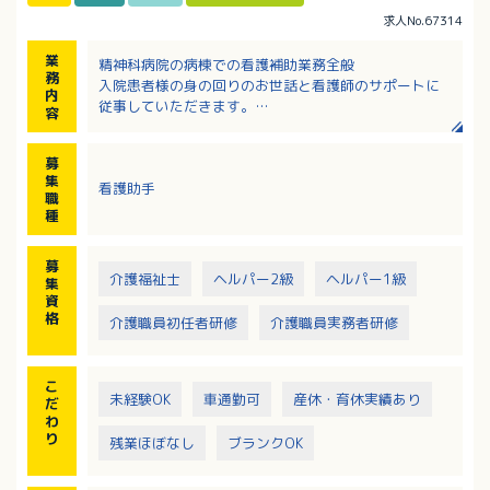
求人No.67314
業
精神科病院の病棟での看護補助業務全般
務
入院患者様の身の回りのお世話と看護師のサポートに
内
従事していただきます。
容
・食事
・入浴
募
・シーツ交換
集
看護助手
・身支度等の介助等
職
※4病棟を常時8人程度の職員で対応します
種
募
介護福祉士
ヘルパー2級
ヘルパー1級
集
資
格
介護職員初任者研修
介護職員実務者研修
こ
未経験OK
車通勤可
産休・育休実績あり
だ
わ
り
残業ほぼなし
ブランクOK