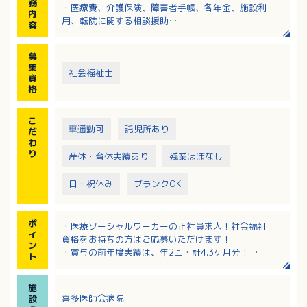
務
・医療費、介護保険、障害者手帳、各年金、施設利
内
用、転院に関する相談援助
容
※パソコン使用（エクセル・ワード等）業務あり
募
集
社会福祉士
資
格
こ
車通勤可
託児所あり
だ
わ
り
産休・育休実績あり
残業ほぼなし
日・祝休み
ブランクOK
ポ
・医療ソーシャルワーカーの正社員求人！社会福祉士
イ
資格をお持ちの方はご応募いただけます！
ン
・賞与の前年度実績は、年2回・計4.3ヶ月分！
ト
・土日祝が固定休みで年間休日125日！年末年始もしっ
かり休めます！
施
・残業は月平均3時間と少なめで、プライベートも大切
喜多医師会病院
設
にしながら働ける環境！