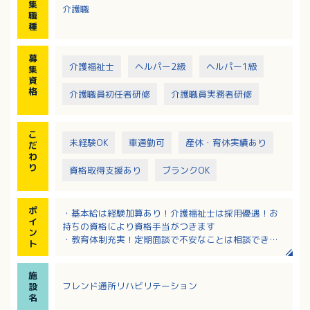
集
介護職
リフト車等）を利用
職
送迎エリア：大洲市・内子町等の施設・居宅
種
募
介護福祉士
ヘルパー2級
ヘルパー1級
集
資
格
介護職員初任者研修
介護職員実務者研修
こ
未経験OK
車通勤可
産休・育休実績あり
だ
わ
り
資格取得支援あり
ブランクOK
ポ
・基本給は経験加算あり！介護福祉士は採用優遇！お
イ
持ちの資格により資格手当がつきます
ン
・教育体制充実！定期面談で不安なことは相談できる
ト
職場環境
・日曜日が固定でお休み！予定が立てやすいです
施
・子育てや介護など個人の事情にも理解があり、お休
フレンド通所リハビリテーション
設
みや働き方の相談ができる職場です
名
・JR伊予大洲駅から徒歩10分の立地！マイカー通勤も