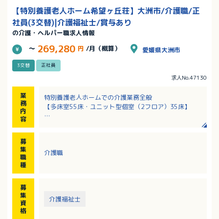
【特別養護老人ホーム希望ヶ丘荘】大洲市/介護職/正
社員(3交替)|介護福祉士/賞与あり
の介護・ヘルパー職求人情報
269,280
～
円
/月（概算）
愛媛県大洲市
3交替
正社員
求人No.47130
業
特別養護老人ホームでの介護業務全般
務
【多床室55床・ユニット型個室（2フロア）35床】
内
容
・食事介助／排泄介助／居室環境整備
・入浴介助（週2回利用者さん入浴、介助は2～3名で対
募
応）
集
介護職
・入居者層：平均介護度 4.2 （胃ろう、経管栄養など
職
医療行為が必要な方は2割程度）
種
・レクリエーション 有（週に1回、リハビリ職の方がメ
インで進行の為、介護職員は見守り程度です）
募
・教育体制：専任で担当者が1名つきます。教育期間は
集
介護福祉士
6か月程度を予定してます。業務マニュアル：有
資
また定期面談も月1回程度のペースで実施しておりま
格
す。