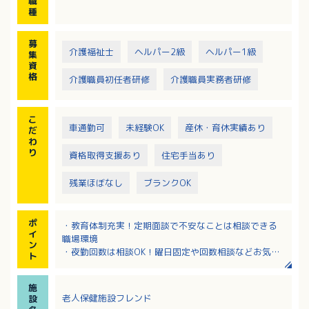
職
種
募
介護福祉士
ヘルパー2級
ヘルパー1級
集
資
格
介護職員初任者研修
介護職員実務者研修
こ
車通勤可
未経験OK
産休・育休実績あり
だ
わ
り
資格取得支援あり
住宅手当あり
残業ほぼなし
ブランクOK
ポ
・教育体制充実！定期面談で不安なことは相談できる
イ
職場環境
ン
・夜勤回数は相談OK！曜日固定や回数相談などお気軽
ト
にご相談ください！
施
老人保健施設フレンド
設