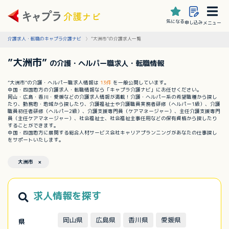
気になる
申し込み
メニュー
介護求人・転職のキャプラ介護ナビ
”大洲市”の介護求人一覧
”大洲市”
の介護・ヘルパー職求人・転職情報
”大洲市”の介護・ヘルパー職求人情報は
13件
を一般公開しています。
中国・四国地方の介護求人・転職情報なら「キャプラ介護ナビ」にお任せください。
岡山・広島・香川・愛媛などの介護求人情報が満載！介護・ヘルパー系の希望職種から探し
たり、勤務地・地域から探したり、介護福祉士や介護職員実務者研修（ヘルパー1級）、介護
職員初任者研修（ヘルパー2級）、介護支援専門員（ケアマネージャー）、主任介護支援専門
員（主任ケアマネージャー）、社会福祉士、社会福祉主事任用などの保有資格から探したり
することができます。
中国・四国地方に展開する総合人材サービス会社キャリアプランニングがあなたの仕事探し
をサポートいたします。
大洲市 ×
求人情報を探す
岡山県
広島県
香川県
愛媛県
県