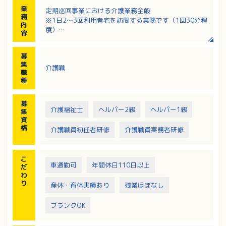
業
定期巡回事業における介護業務全般
務
※1日2～3回利用者宅を訪問する業務です（1回30分程
内
度）
容
・生活援助
・身体介護
募
集
介護職
職
種
募
介護福祉士
ヘルパー2級
ヘルパー1級
集
資
格
介護職員初任者研修
介護職員実務者研修
こ
車通勤可
年間休日110日以上
だ
わ
り
産休・育休実績あり
残業ほぼなし
ブランクOK