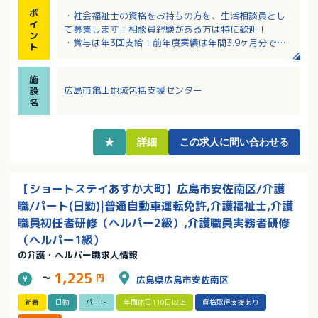
ポ
・社会福祉士の資格をお持ちの方を、生活相談員とし
イ
て募集します！相談員経験がある方は特に歓迎！
ン
・賞与は年3回支給！前年度実績は年間3.9ヶ月分で
ト
す！
・月平均時間外労働は1時間と少なく、プライベートと
施
のバランスが取りやすい環境です！
広島市亀山地域包括支援センター
設
・採用時から有給休暇10日付与！その他慶弔や永年勤
名
続による特別休暇もあります
・マイカー通勤可・駐車場完備で通勤手当は実費支給
です！
★
詳細
この求人に問い合わせる
【ショートステイあすか大町】広島市安佐南区/介護
職/パート(日勤)|普通自動車運転免許,介護福祉士,介護
職員初任者研修（ヘルパー2級）,介護職員実務者研修
（ヘルパー1級）
の介護・ヘルパー職求人情報
1,225
～
円
広島県広島市安佐南区
新着
日勤
パート
年間休日110日以上
資格取得支援あり