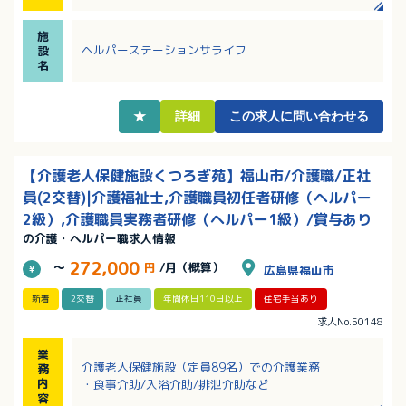
でも安心！
施
ヘルパーステーションサライフ
設
名
★
詳細
この求人に問い合わせる
【介護老人保健施設くつろぎ苑】福山市/介護職/正社
員(2交替)|介護福祉士,介護職員初任者研修（ヘルパー
2級）,介護職員実務者研修（ヘルパー1級）/賞与あり
の介護・ヘルパー職求人情報
272,000
～
円
/月（概算）
広島県福山市
新着
2交替
正社員
年間休日110日以上
住宅手当あり
求人No.50148
業
介護老人保健施設（定員89名）での介護業務
務
内
・食事介助/入浴介助/排泄介助など
容