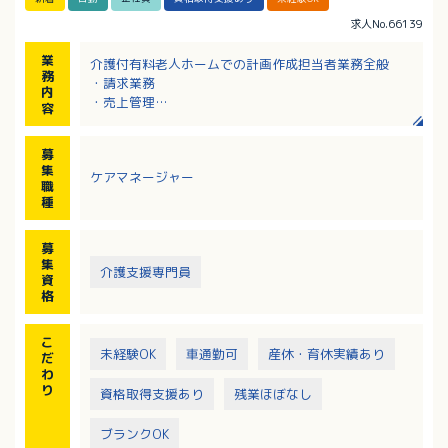
求人No.66139
業
介護付有料老人ホームでの計画作成担当者業務全般
務
・請求業務
内
・売上管理
容
・運営参画
・ケアプラン作成
募
・外部連携
集
ケアマネージャー
※入社後、3ヶ月間のサポート制度あり
職
種
募
集
介護支援専門員
資
格
こ
未経験OK
車通勤可
産休・育休実績あり
だ
わ
り
資格取得支援あり
残業ほぼなし
ブランクOK