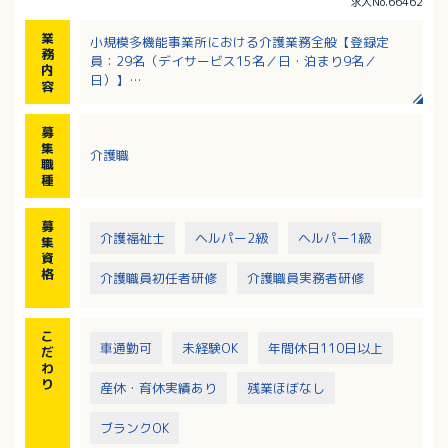
求人No.66462
業
小規模多機能事業所における介護業務全般【登録定
務
員：29名（デイサービス15名／日・泊まり9名／
内
日）】
容
・食事介助、入浴介助、排泄介助
・簡単な調理業務
募
・訪問介護
集
介護職
・送迎
職
・受診介助
種
・レクリエーション など
募
介護福祉士
ヘルパー2級
ヘルパー1級
集
資
格
介護職員初任者研修
介護職員実務者研修
こ
車通勤可
未経験OK
年間休日110日以上
だ
わ
り
産休・育休実績あり
残業ほぼなし
ブランクOK