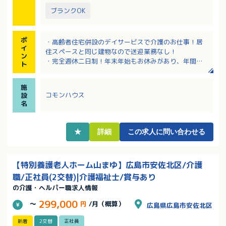
ブランクOK
ポ
・高齢者住宅併設のデイサービスで介護のお仕事！居
イ
住スペースと同じ建物なので送迎業務なし！
ン
・完全週休二日制！年末年始もお休みがあり、年間休
ト
日は125日！
・「こんなことをやってみたい」というスタッフのア
施
イデアを形にできる現場裁量の大きい職場です！
コモンハウス
設
・資格や経験は不問！社内研修が充実しており、スキ
名
ルアップできる環境！
・先輩スタッフによるパソコン操作のサポートもある
ので安心して始められます！
★
詳細
この求人に問い合わせる
【特別養護老人ホーム山まゆ】広島市安佐北区/介護
職/正社員(2交替)|介護福祉士/賞与あり
の介護・ヘルパー職求人情報
299,000
～
円
/月（概算）
広島県広島市安佐北区
新着
2交替
正社員