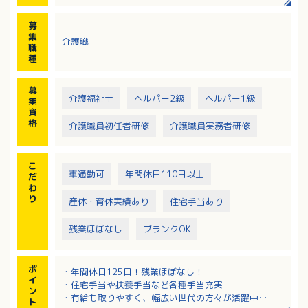
募
集
介護職
職
種
募
介護福祉士
ヘルパー2級
ヘルパー1級
集
資
格
介護職員初任者研修
介護職員実務者研修
こ
車通勤可
年間休日110日以上
だ
わ
り
産休・育休実績あり
住宅手当あり
残業ほぼなし
ブランクOK
ポ
・年間休日125日！残業ほぼなし！
イ
・住宅手当や扶養手当など各種手当充実
ン
・有給も取りやすく、幅広い世代の方々が活躍中
ト