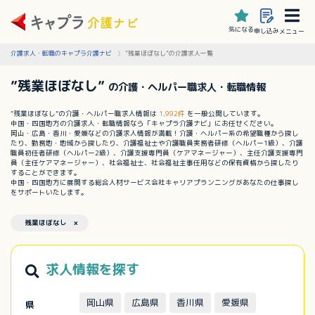
気になる
申し込み
メニュー
介護求人・転職のキャプラ介護ナビ
”残業ほぼなし”の介護求人一覧
”残業ほぼなし”
の介護・ヘルパー職求人・転職情報
”残業ほぼなし”の介護・ヘルパー職求人情報は
1,992件
を一般公開しています。
中国・四国地方の介護求人・転職情報なら「キャプラ介護ナビ」にお任せください。
岡山・広島・香川・愛媛などの介護求人情報が満載！介護・ヘルパー系の希望職種から探し
たり、勤務地・地域から探したり、介護福祉士や介護職員実務者研修（ヘルパー1級）、介護
職員初任者研修（ヘルパー2級）、介護支援専門員（ケアマネージャー）、主任介護支援専門
員（主任ケアマネージャー）、社会福祉士、社会福祉主事任用などの保有資格から探したり
することができます。
中国・四国地方に展開する総合人材サービス会社キャリアプランニングがあなたの仕事探し
をサポートいたします。
残業ほぼなし ×
求人情報を探す
岡山県
広島県
香川県
愛媛県
県