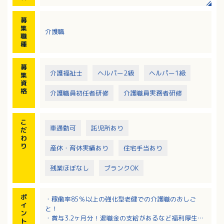
・入浴介助
※夜勤業務は月4回程度
募
・調理：無
集
介護職
・レクリエーション：有
職
・外出レク：無
種
募
介護福祉士
ヘルパー2級
ヘルパー1級
集
資
格
介護職員初任者研修
介護職員実務者研修
こ
車通勤可
託児所あり
だ
わ
り
産休・育休実績あり
住宅手当あり
残業ほぼなし
ブランクOK
ポ
・稼働率85％以上の強化型老健での介護職のおしご
イ
と！
ン
・賞与3.2ヶ月分！退職金の支給があるなど福利厚生充
ト