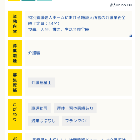
求人No.66980
業
特別養護老人ホームにおける施設入所者の介護業務全
務
般【定員：44名】
内
食事、入浴、排泄、生活介護全般
容
募
集
介護職
職
種
募
集
介護福祉士
資
格
こ
車通勤可
産休・育休実績あり
だ
わ
り
残業ほぼなし
ブランクOK
ポ
・季節感を大切にした特別養護老人ホームで介護福祉