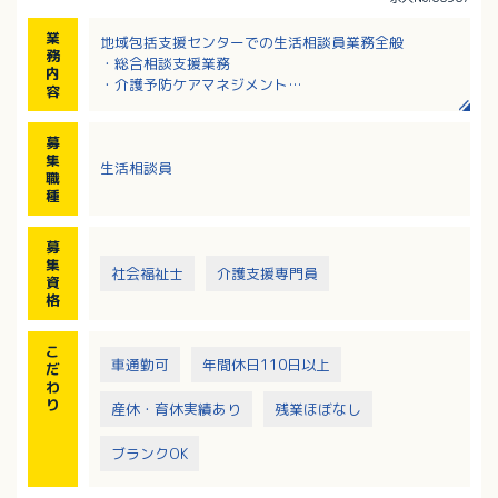
業
地域包括支援センターでの生活相談員業務全般
務
・総合相談支援業務
内
・介護予防ケアマネジメント
容
・権利擁護
・包括的継続マネジメント
募
・関係機関との連携・連絡調整
集
生活相談員
・パソコンを使用しての書類作成
職
・公用車を運転しての訪問調査
種
・その他、上記に付随する業務
募
集
社会福祉士
介護支援専門員
資
格
こ
車通勤可
年間休日110日以上
だ
わ
り
産休・育休実績あり
残業ほぼなし
ブランクOK