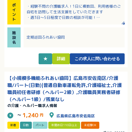
ポ
・経験不問の介護職求人！1日に複数回、利用者様のご
イ
自宅を訪問して生活支援をしていただきます
ン
・週3日～5日程度で日数の相談が可能！
ト
・事業所に看護師の方もいらっしゃるので相談しなが
ら業務ができて安心！
施
・土日祝も勤務できる方歓迎！第2土曜、日曜、祝日の
定期巡回ふれあい協同
設
勤務は時給＋200円！
名
★
詳細
この求人に問い合わせる
【小規模多機能ふれあい協同】広島市安佐南区/介護
職/パート(日勤)|普通自動車運転免許,介護福祉士,介護
職員初任者研修（ヘルパー2級）,介護職員実務者研修
（ヘルパー1級）/残業なし
の介護・ヘルパー職求人情報
1,240
～
円
広島県広島市安佐南区
新着
日勤
パート
年間休日110日以上
未経験OK