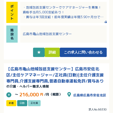
ポ
・地域包括支援センターでケアマネージャーを募集！
イ
資格手当月5,000支給あり！
ン
・賞与は年3回支給！前年度実績は年間3.90ヶ月分で
ト
す！
・残業は月平均1時間程度とほとんどなく、プライベー
施
トとのバランスが取りやすい環境です！
広島市亀山地域包括支援センター
設
・採用時から有給休暇10日付与！その他慶弔や永年勤
名
続による特別休暇もあります
・マイカー通勤可・駐車場完備で通勤手当は実費支給
です！
★
詳細
この求人に問い合わせる
【広島市亀山地域包括支援センター】広島市安佐北
区/主任ケアマネージャー/正社員(日勤)|主任介護支援
専門員,介護支援専門員,普通自動車運転免許/賞与あり
の介護・ヘルパー職求人情報
216,000
～
円
/月（概算）
広島県広島市安佐北区
新着
日勤
正社員
求人No.66330