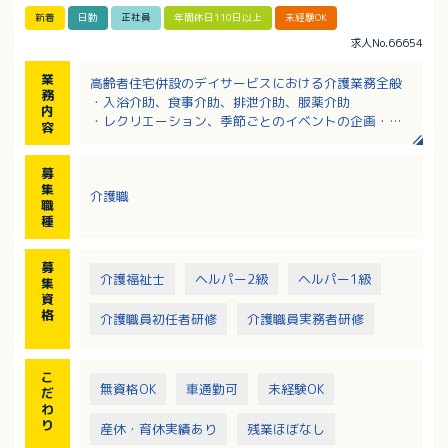
新着
日勤
正社員
年間休日110日以上
未経験OK
求人No.66654
業
高齢者住宅併設のデイサービスにおける介護業務全般
務
・入浴介助、食事介助、排泄介助、服薬介助
内
・レクリエーション、季節ごとのイベントの企画・実
容
施
・計画書の作成、ケア会議
募
・洗濯、掃除 など
集
介護職
職
種
募
介護福祉士
ヘルパー2級
ヘルパー1級
集
資
格
介護職員初任者研修
介護職員実務者研修
こ
無資格OK
車通勤可
未経験OK
だ
わ
り
産休・育休実績あり
残業ほぼなし