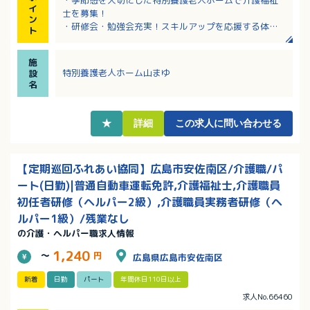
イ
士を募集！
ン
・研修会・勉強会充実！スキルアップを応援する体制
ト
が整っています！
・各種手当充実！夜勤手当5回分と固定手当込みで月給
施
25万円以上！
特別養護老人ホーム山まゆ
設
・資格取得により処遇改善手当アップの可能性あり！
名
（規定あり）
・社員旅行やスポーツ観戦など楽しい福利厚生充実！
★
詳細
この求人に問い合わせる
【定期巡回ふれあい協同】広島市安佐南区/介護職/パ
ート(日勤)|普通自動車運転免許,介護福祉士,介護職員
初任者研修（ヘルパー2級）,介護職員実務者研修（ヘ
ルパー1級）/残業なし
の介護・ヘルパー職求人情報
1,240
～
円
広島県広島市安佐南区
新着
日勤
パート
年間休日110日以上
求人No.66460