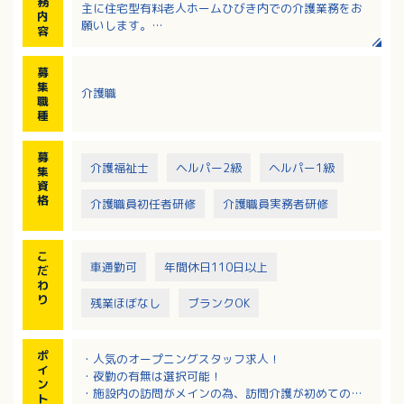
務
主に住宅型有料老人ホームひびき内での介護業務をお
内
願いします。
容
近隣にお住まいのお客様のご自宅に訪問することもあ
ります。
募
集
介護職
職
種
募
介護福祉士
ヘルパー2級
ヘルパー1級
集
資
格
介護職員初任者研修
介護職員実務者研修
こ
車通勤可
年間休日110日以上
だ
わ
り
残業ほぼなし
ブランクOK
ポ
・人気のオープニングスタッフ求人！
イ
・夜勤の有無は選択可能！
ン
・施設内の訪問がメインの為、訪問介護が初めての方
ト