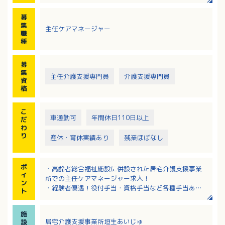
・ケアプラン（介護サービス計画）の作成
※介護を必要とされる方のお宅を訪問して対応します
募
※エリア：松山市内（社用車を使用）
集
主任ケアマネージャー
職
種
募
集
主任介護支援専門員
介護支援専門員
資
格
こ
車通勤可
年間休日110日以上
だ
わ
り
産休・育休実績あり
残業ほぼなし
ポ
・高齢者総合福祉施設に併設された居宅介護支援事業
イ
所での主任ケアマネージャー求人！
ン
・経験者優遇！役付手当・資格手当など各種手当あ
ト
り！
・大手法人母体で安心！研修や教育体制なども充実！
施
・複数施設があり法人内でキャリアアップを目指せま
居宅介護支援事業所垣生あいじゅ
設