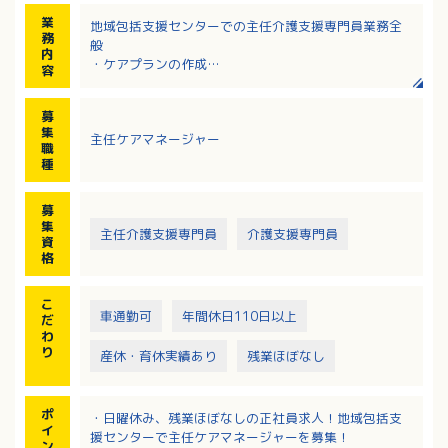
業
地域包括支援センターでの主任介護支援専門員業務全
務
般
内
・ケアプランの作成
容
・総合相談支援
・介護予防ケアマネジメント
募
・関係機関との連携・連絡調整
集
主任ケアマネージャー
・地域の諸団体とのネットワークづくり
職
・居宅介護支援事業所のケアマネジャーへの支援
種
・公用車を運転しての訪問調査
・その他、上記に付随する業務
募
集
主任介護支援専門員
介護支援専門員
資
格
こ
車通勤可
年間休日110日以上
だ
わ
り
産休・育休実績あり
残業ほぼなし
ポ
・日曜休み、残業ほぼなしの正社員求人！地域包括支
イ
援センターで主任ケアマネージャーを募集！
ン