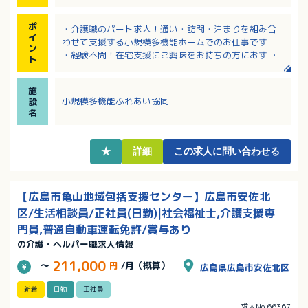
ポ
・介護職のパート求人！通い・訪問・泊まりを組み合
イ
わせて支援する小規模多機能ホームでのお仕事です
ン
・経験不問！在宅支援にご興味をお持ちの方におすす
ト
め！
・1日7.5時間勤務で日数の相談は可能！
施
・土日祝を含むシフト勤務ができる方歓迎！
小規模多機能ふれあい協同
設
名
★
詳細
この求人に問い合わせる
【広島市亀山地域包括支援センター】広島市安佐北
区/生活相談員/正社員(日勤)|社会福祉士,介護支援専
門員,普通自動車運転免許/賞与あり
の介護・ヘルパー職求人情報
211,000
～
円
/月（概算）
広島県広島市安佐北区
新着
日勤
正社員
求人No.66367