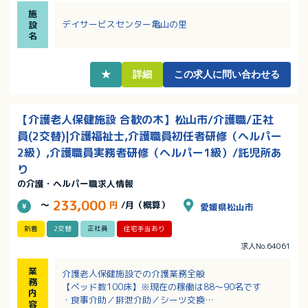
・祝日に勤務する場合、祝日手当として時給200円アッ
施
プ！
デイサービスセンター亀山の里
設
・手芸や書道、将棋など、あなたの特技が業務に活か
名
せます！
・頑張り次第で昇給あり！
・マイカー通勤OK！無料駐車場完備！
★
詳細
この求人に問い合わせる
【介護老人保健施設 合歓の木】松山市/介護職/正社
員(2交替)|介護福祉士,介護職員初任者研修（ヘルパー
2級）,介護職員実務者研修（ヘルパー1級）/託児所あ
り
の介護・ヘルパー職求人情報
233,000
～
円
/月（概算）
愛媛県松山市
新着
2交替
正社員
住宅手当あり
求人No.64061
業
介護老人保健施設での介護業務全般
務
【ベッド数100床】※現在の稼働は88～90名です
内
・食事介助／排泄介助／シーツ交換
容