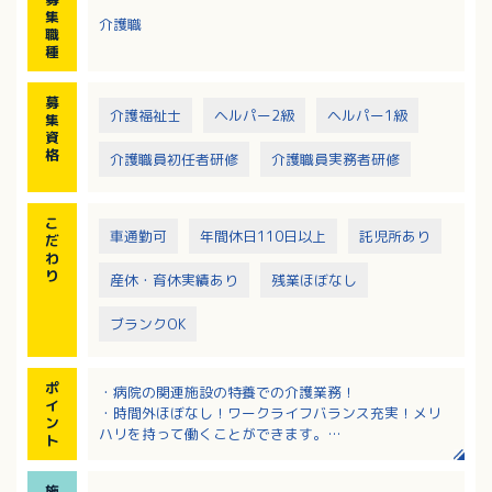
集
介護職
職
種
募
介護福祉士
ヘルパー2級
ヘルパー1級
集
資
格
介護職員初任者研修
介護職員実務者研修
こ
車通勤可
年間休日110日以上
託児所あり
だ
わ
り
産休・育休実績あり
残業ほぼなし
ブランクOK
ポ
・病院の関連施設の特養での介護業務！
イ
・時間外ほぼなし！ワークライフバランス充実！メリ
ン
ハリを持って働くことができます。
ト
・認可の事業所内保育園、正社員の時短勤務制度、保
育手当や学童保育手当などの子育て支援あり。
施