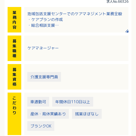
求人No.66326
業
地域包括支援センターでのケアマネジメント業務全般
務
・ケアプランの作成
内
・総合相談支援
容
・介護予防ケアマネジメント
・関係機関との連携・連絡調整
募
・パソコンを使用しての書類作成
集
ケアマネージャー
・公用車を運転しての訪問調査
職
・その他、上記に付随する業務
種
募
集
介護支援専門員
資
格
こ
車通勤可
年間休日110日以上
だ
わ
り
産休・育休実績あり
残業ほぼなし
ブランクOK