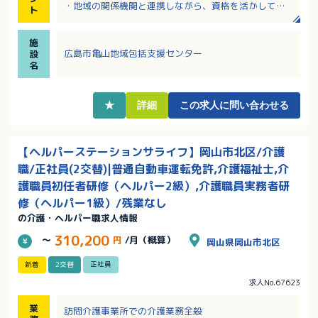
・地域の関係機関と連携しながら、資格を活かして高
ト
齢者支援に携われます！
・賞与は年3回支給！前年度実績は年間3.9ヶ月分で
施
す！
広島市亀山地域包括支援センター
設
・月平均時間外労働は1時間と少なく、プライベートと
名
のバランスが取りやすい環境です！
・採用時から有給休暇10日付与！その他慶弔や永年勤
続による特別休暇もあります
★
詳細
この求人に問い合わせる
・マイカー通勤可・駐車場完備で通勤手当は実費支給
です！
【ヘルパーステーションサライフ】岡山市北区/介護
職/正社員(2交替)|普通自動車運転免許,介護福祉士,介
護職員初任者研修（ヘルパー2級）,介護職員実務者研
修（ヘルパー1級）/残業なし
の介護・ヘルパー職求人情報
310,200
～
円
/月（概算）
岡山県岡山市北区
新着
2交替
正社員
求人No.67623
業
訪問介護事業所での介護業務全般