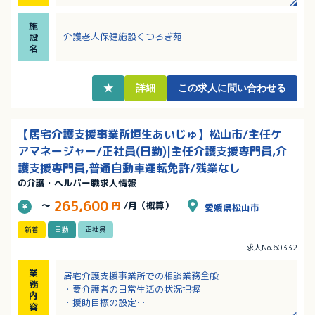
・定年は65歳と長くご勤務していただけます！
・病院が運営する老健なので何かあった時も安心のバ
施
ックアップ体制
介護老人保健施設くつろぎ苑
設
名
★
詳細
この求人に問い合わせる
【居宅介護支援事業所垣生あいじゅ】松山市/主任ケ
アマネージャー/正社員(日勤)|主任介護支援専門員,介
護支援専門員,普通自動車運転免許/残業なし
の介護・ヘルパー職求人情報
265,600
～
円
/月（概算）
愛媛県松山市
新着
日勤
正社員
求人No.60332
業
居宅介護支援事業所での相談業務全般
務
・要介護者の日常生活の状況把握
内
・援助目標の設定
容