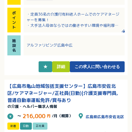
ポ
・定員36名の介護付有料老人ホームでのケアマネージ
イ
ャーを募集！
ン
・大手法人母体ならではの働きやすい環境や福利厚生
ト
が整っているのも魅力！未経験の方も安心です
・広島電鉄の駅から徒歩7分、無料駐車場あり！マイカ
施
ー通勤可能
アルファリビング広島中広
設
・キャリアパス制度があり、研修も充実しているので
名
成長できる環境が整っています！
・有給休暇消化率85%、残業月平均2時間！ワークライ
フバランスの充実を大事にして働けます
★
詳細
この求人に問い合わせる
【広島市亀山地域包括支援センター】広島市安佐北
区/ケアマネージャー/正社員(日勤)|介護支援専門員,
普通自動車運転免許/賞与あり
の介護・ヘルパー職求人情報
216,000
～
円
/月（概算）
広島県広島市安佐北区
新着
日勤
正社員