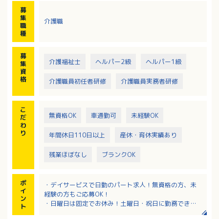
・レクリエーション活動（※企画立案はなし）
募
・送迎 など
集
介護職
職
種
募
介護福祉士
ヘルパー2級
ヘルパー1級
集
資
格
介護職員初任者研修
介護職員実務者研修
こ
無資格OK
車通勤可
未経験OK
だ
わ
り
年間休日110日以上
産休・育休実績あり
残業ほぼなし
ブランクOK
ポ
・デイサービスで日勤のパート求人！無資格の方、未
イ
経験の方もご応募OK！
ン
・日曜日は固定でお休み！土曜日・祝日に勤務できる
ト
方歓迎！