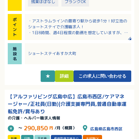
残業ほぼなし
ブランクOK
ポ
・アストラムラインの最寄り駅から徒歩1分！好立地の
イ
ショートステイで介護職求人！
ン
・1日8時間、週4日程度の勤務を想定していますが、時
ト
間、日数共に相談も可！
・機械浴や見守りセンサーがあり、介護職の負担軽減
施
や事故防止に努めている施設です
ショートステイあすか大町
設
・時給は処遇改善手当込みで1,225円！日曜日と祝日は
名
終日300円アップ！
★
詳細
この求人に問い合わせる
【アルファリビング広島中広】広島市西区/ケアマネ
ージャー/正社員(日勤)|介護支援専門員,普通自動車運
転免許/賞与あり
の介護・ヘルパー職求人情報
290,850
～
円
/月（概算）
広島県広島市西区
新着
日勤
正社員
資格取得支援あり
未経験OK