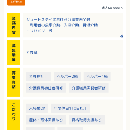
未経験OK
求人No.66613
業
ショートステイにおける介護業務全般
務
・利用者の食事介助、入浴介助、排泄介助
内
・リハビリ 等
容
募
集
介護職
職
種
募
介護福祉士
ヘルパー2級
ヘルパー1級
集
資
格
介護職員初任者研修
介護職員実務者研修
こ
未経験OK
年間休日110日以上
だ
わ
り
産休・育休実績あり
資格取得支援あり