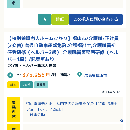
す！
名
・定年一律65歳、再雇用制度を利用して上限70歳まで
長く活躍していただける職場です
★
詳細
この求人に問い合わせる
【特別養護老人ホームひかり】福山市/介護職/正社員
(2交替)|普通自動車運転免許,介護福祉士,介護職員初
任者研修（ヘルパー2級）,介護職員実務者研修（ヘル
パー1級）/託児所あり
の介護・ヘルパー職求人情報
375,255
～
円
/月（概算）
広島県福山市
新着
2交替
正社員
求人No.60439
業
特別養護老人ホーム内での介護業務全般【特養29床＋
務
ショートステイ29床】
内
・食事介助
容
・排泄介助
・身の回りのお世話 等
募