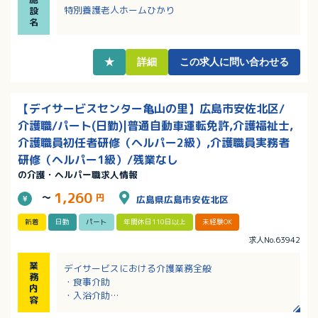
・育児に伴う出勤日や就業時間の変更、学校行事や子
特別養護老人ホームひかり
設
供の病気等の急な休み相談可能。
名
・内部研修、各種研修参加費は法人負担と、教育体制
に力を入れています。
★
詳細
この求人に問い合わせる
【デイサービスセンター亀山の里】広島市安佐北区/
介護職/パート(日勤)|普通自動車運転免許,介護福祉士,
介護職員初任者研修（ヘルパー2級）,介護職員実務者
研修（ヘルパー1級）/残業なし
の介護・ヘルパー職求人情報
1,260
～
円
広島県広島市安佐北区
新着
日勤
パート
年間休日110日以上
未経験OK
求人No.63942
業
デイサービスにおける介護業務全般
務
・食事介助
内
・入浴介助
容
・排せつ介助