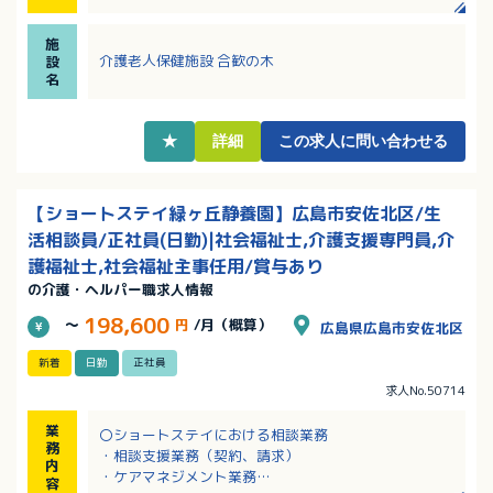
実
・夜勤手当は1回9,000円支給！
施
・3ヶ月間プリセプターと同じシフトで勤務の為、ブラ
介護老人保健施設 合歓の木
設
ンクのある方・施設経験浅い方も安心！
名
・該当者には住宅手当あり！入居可能住宅もあるので
ご相談ください
★
詳細
この求人に問い合わせる
【ショートステイ緑ヶ丘静養園】広島市安佐北区/生
活相談員/正社員(日勤)|社会福祉士,介護支援専門員,介
護福祉士,社会福祉主事任用/賞与あり
の介護・ヘルパー職求人情報
198,600
～
円
/月（概算）
広島県広島市安佐北区
新着
日勤
正社員
求人No.50714
業
〇ショートステイにおける相談業務
務
・相談支援業務（契約、請求）
内
・ケアマネジメント業務
容