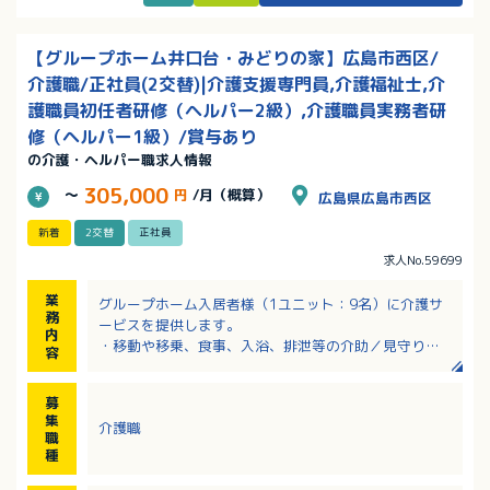
【グループホーム井口台・みどりの家】広島市西区/
介護職/正社員(2交替)|介護支援専門員,介護福祉士,介
護職員初任者研修（ヘルパー2級）,介護職員実務者研
修（ヘルパー1級）/賞与あり
の介護・ヘルパー職求人情報
305,000
～
円
/月（概算）
広島県広島市西区
新着
2交替
正社員
求人No.59699
業
グループホーム入居者様（1ユニット：9名）に介護サ
務
ービスを提供します。
内
・移動や移乗、食事、入浴、排泄等の介助／見守り
容
・ホーム内レクレーション開催
・外出支援（外出レクや病院受診等）
募
・買い物（ご利用者の買い物代行／ホーム備品購入
集
介護職
等）
職
・介護記録作成（iPad操作）
種
・季節に応じた行事の開催