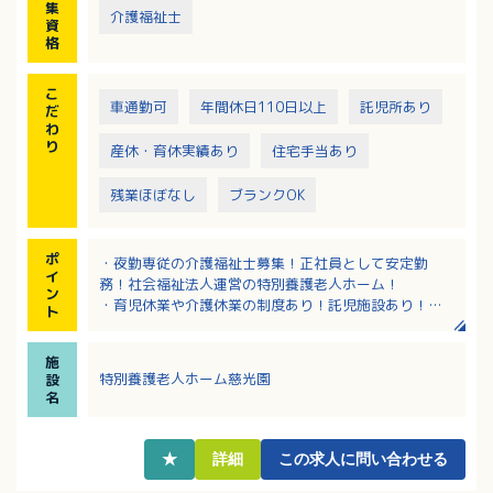
集
介護福祉士
資
格
こ
車通勤可
年間休日110日以上
託児所あり
だ
わ
り
産休・育休実績あり
住宅手当あり
残業ほぼなし
ブランクOK
ポ
・夜勤専従の介護福祉士募集！正社員として安定勤
イ
務！社会福祉法人運営の特別養護老人ホーム！
ン
・育児休業や介護休業の制度あり！託児施設あり！ラ
ト
イフステージに変化があっても働きやすく離職率が低
い職場です！
施
・福祉用具の導入で効率的に介助できます。記録には
特別養護老人ホーム慈光園
設
タブレットを使用！
名
・夜間も看護師が常駐しているので医療分野への負担
が少なく、緊急時も安心！
・残業ほぼなし！希望休や誕生日休暇あり！
★
詳細
この求人に問い合わせる