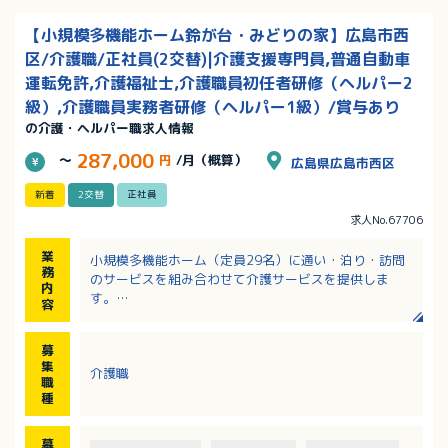
【小規模多機能ホーム鈴が台・みどりの家】広島市西
区/介護職/正社員(2交替)|介護支援専門員,普通自動車
運転免許,介護福祉士,介護職員初任者研修（ヘルパー2
級）,介護職員実務者研修（ヘルパー1級）/賞与あり
の介護・ヘルパー職求人情報
287,000
～
円
/月（概算）
広島県広島市西区
新着
2交替
正社員
求人No.67706
業
小規模多機能ホーム（定員29名）に通い・泊り・訪問
務
のサービスを組み合わせて介護サービスを提供しま
内
す。
容
・移動や移乗、食事、入浴、排泄等の介助／見守り
・ご利用者様の送迎 ※送迎は社用車（軽AT車）
募
・ホーム内レクレーション開催
集
介護職
・外出支援（外出レクや病院受診等）
職
・買い物（ご利用者の買い物代行／ホーム備品購入
種
等）
・介護記録作成（iPad操作）
募