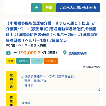
・有給休暇の完全取得に取り組むなど働きやすい環境
が整っています！
★
詳細
この求人に問い合わせる
【小規模多機能型居宅介護 すずらん通り】松山市/
介護職/パート(夜勤専従)|普通自動車運転免許,介護福
祉士,介護職員初任者研修（ヘルパー2級）,介護職員実
務者研修（ヘルパー1級）/残業なし
の介護・ヘルパー職求人情報
192,000
～
円
/月（概算）
愛媛県松山市
新着
夜勤専従
パート
未経験OK
求人No.67689
業
小規模多機能ホームでの介護業務全般
務
・就寝、起床介助
内
・見守り
容
・食事介助 等
※業務内容は身体介護から生活支援まで多岐にわたり
募
ますが、
集
介護職
調理や清掃・洗濯などを介護職員の業務から切り離
職