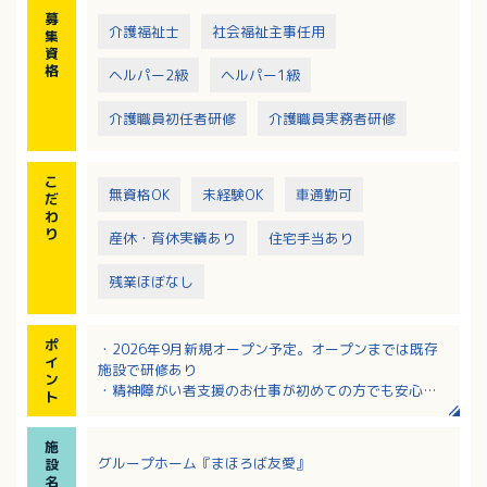
施設で研修あり
募
介護福祉士
社会福祉主事任用
集
資
格
ヘルパー2級
ヘルパー1級
介護職員初任者研修
介護職員実務者研修
こ
無資格OK
未経験OK
車通勤可
だ
わ
り
産休・育休実績あり
住宅手当あり
残業ほぼなし
ポ
・2026年9月新規オープン予定。オープンまでは既存
イ
施設で研修あり
ン
・精神障がい者支援のお仕事が初めての方でも安心し
ト
て挑戦できます！
・保育料の半額負担制度、住宅手当、皆勤手当など福
施
利厚生・各種手当が充実！
グループホーム『まほろば友愛』
設
・身体介助が少ないため、介護の実務経験問わず働い
名