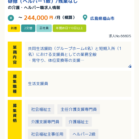
研修（ヘルパー1級）/残業なし
の介護・ヘルパー職求人情報
244,000
～
円
/月（概算）
広島県福山市
新着
2交替
正社員
年間休日110日以上
求人No.66605
業
共同生活援助（グループホーム4名）と短期入所（1
務
名）における支援員としての業務全般
内
・見守り、体位変換等の支援
容
・朝食の準備、食事の介助 ほか
募
集
生活支援員
職
種
募
社会福祉士
主任介護支援専門員
集
資
格
介護支援専門員
介護福祉士
社会福祉主事任用
ヘルパー2級