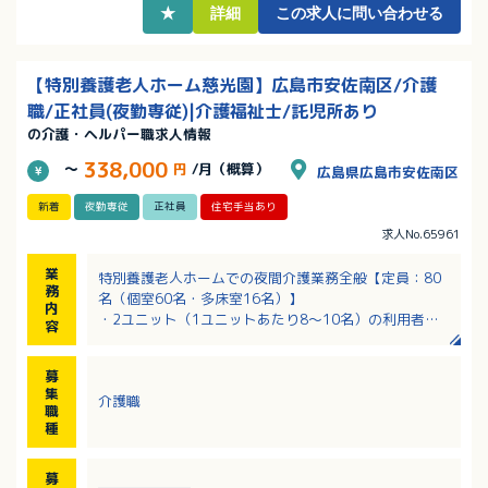
が整っています！
★
詳細
この求人に問い合わせる
【特別養護老人ホーム慈光園】広島市安佐南区/介護
職/正社員(夜勤専従)|介護福祉士/託児所あり
の介護・ヘルパー職求人情報
338,000
～
円
/月（概算）
広島県広島市安佐南区
新着
夜勤専従
正社員
住宅手当あり
求人No.65961
業
特別養護老人ホームでの夜間介護業務全般【定員：80
務
名（個室60名・多床室16名）】
内
・2ユニット（1ユニットあたり8～10名）の利用者の
容
夜間の生活援助
・食事介助、排泄介助、就寝時の見守り 等
募
※福祉用具導入施設
集
介護職
※記録はタブレットを使用
職
※法人理念「老後に生きがいを」のもと、ご利用者に
種
寄り添ったケアを実践していただきます
募