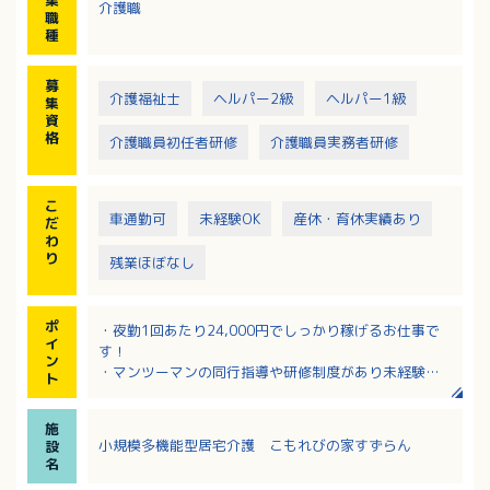
介護職
調理や清掃・洗濯などを介護職員の業務から切り離
職
し、効率化に努めています。
種
募
介護福祉士
ヘルパー2級
ヘルパー1級
集
資
格
介護職員初任者研修
介護職員実務者研修
こ
車通勤可
未経験OK
産休・育休実績あり
だ
わ
り
残業ほぼなし
ポ
・夜勤1回あたり24,000円でしっかり稼げるお仕事で
イ
す！
ン
・マンツーマンの同行指導や研修制度があり未経験の
ト
方も安心です！
・出勤日や回数は相談に応じるためライフスタイルに
施
合わせて働けます！
小規模多機能型居宅介護 こもれびの家すずらん
設
・調理や清掃などを介護業務から切り離して効率化を
名
図っています！