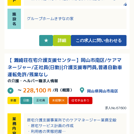
ト
人です！
・勤務日数や曜日はご相談可能です！
施
・応募についてはまず見学からでも可能です！
グループホームきずなの家
設
名
★
詳細
この求人に問い合わせる
【 灘崎荘在宅介護支援センター】岡山市南区/ケアマ
ネージャー/正社員(日勤)|介護支援専門員,普通自動車
運転免許/残業なし
の介護・ヘルパー職求人情報
228,100
～
円
/月（概算）
岡山県岡山市南区
新着
日勤
正社員
未経験OK
住宅手当あり
求人No.67600
業
居宅介護支援事業所でのケアマネージャー業務全般
務
・居宅サービス計画の作成
内
・利用者の実態把握
容