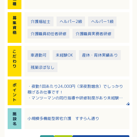
し、効率化に努めています。
種
募
介護福祉士
ヘルパー2級
ヘルパー1級
集
資
格
介護職員初任者研修
介護職員実務者研修
こ
車通勤可
未経験OK
産休・育休実績あり
だ
わ
り
残業ほぼなし
ポ
・夜勤1回あたり24,000円（深夜割増含）でしっかり
イ
稼げるお仕事です！
ン
・マンツーマンの同行指導や研修制度があり未経験の
ト
方も安心です！
・出勤日や回数は相談に応じるためライフスタイルに
施
合わせて働けます！
小規模多機能型居宅介護 すずらん通り
設
・調理や清掃などを介護業務から切り離して効率化を
名
図っています！
・有給休暇の完全取得に取り組むなど働きやすい環境