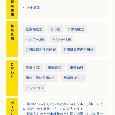
募
・夜間帯の見守り など
集
生活支援員
※グループホーム利用者（定員5名）、併設ショートス
職
テイ（定員3名）
種
※支援員2名体制のため、安心して支援を行える職場環
境あり
募
社会福祉士
その他
介護福祉士
集
資
格
ヘルパー2級
ヘルパー1級
介護職員初任者研修
介護職員実務者研修
こ
無資格OK
未経験OK
車通勤可
だ
わ
り
産休・育休実績あり
残業ほぼなし
ブランクOK
ポ
・障がいのある方が入所されているグループホームで
イ
の夜間生活支援員・パートの求人です！
ン
・新卒入社の方や未経験の方も長く活躍されている法