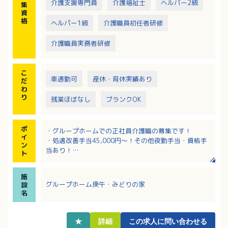
介護支援専門員
介護福祉士
ヘルパー2級
集
資
格
ヘルパー1級
介護職員初任者研修
介護職員実務者研修
こ
車通勤可
産休・育休実績あり
だ
わ
り
残業ほぼなし
ブランクOK
ポ
・グループホームでの正社員介護職の募集です！
イ
・処遇改善手当45,000円～！その他夜勤手当・資格手
ン
当あり！
ト
・iPad操作による介護記録で楽ちん！
・無料駐車場利用でマイカー通勤可能です！
施
グループホーム庚午・みどりの家
設
名
★
詳細
この求人に問い合わせる