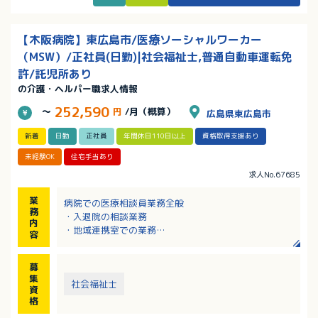
【木阪病院】東広島市/医療ソーシャルワーカー
（MSW）/正社員(日勤)|社会福祉士,普通自動車運転免
許/託児所あり
の介護・ヘルパー職求人情報
252,590
～
円
/月（概算）
広島県東広島市
新着
日勤
正社員
年間休日110日以上
資格取得支援あり
未経験OK
住宅手当あり
求人No.67685
業
病院での医療相談員業務全般
務
・入退院の相談業務
内
・地域連携室での業務
容
・関係機関との連携
・患者様、ご家族対応 など
募
※病床数：計80床
集
社会福祉士
資
格