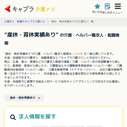
気になる
申し込み
メニュー
介護求人・転職のキャプラ介護ナビ
”産休・育休実績あり”の介護求人一覧
”産休・育休実績あり”
の介護・ヘルパー職求人・転職情
報
”産休・育休実績あり”の介護・ヘルパー職求人情報は
2,360件
を一般公開しています。
中国・四国地方の介護求人・転職情報なら「キャプラ介護ナビ」にお任せください。
岡山・広島・香川・愛媛などの介護求人情報が満載！介護・ヘルパー系の希望職種から探し
たり、勤務地・地域から探したり、介護福祉士や介護職員実務者研修（ヘルパー1級）、介護
職員初任者研修（ヘルパー2級）、介護支援専門員（ケアマネージャー）、主任介護支援専門
員（主任ケアマネージャー）、社会福祉士、社会福祉主事任用などの保有資格から探したり
することができます。
中国・四国地方に展開する総合人材サービス会社キャリアプランニングがあなたの仕事探し
をサポートいたします。
産休・育休実績あり ×
求人情報を探す