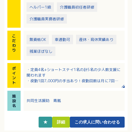
ヘルパー1級
介護職員初任者研修
介護職員実務者研修
こ
無資格OK
車通勤可
産休・育休実績あり
だ
わ
り
残業ほぼなし
ポ
・定員4名+ショートステイ1名の計5名の少人数支援に
イ
関われます
ン
・夜勤1回7,000円の手当あり！夜勤回数は月に7回程
ト
度です
・資格不問！介護福祉士、社会福祉士の資格保持者に
施
は別途手当あり！
共同生活援助 青嵐
設
・時間外労働なし！16：00～翌10：00の間での月10
名
回程度のシフト勤務！
★
詳細
この求人に問い合わせる