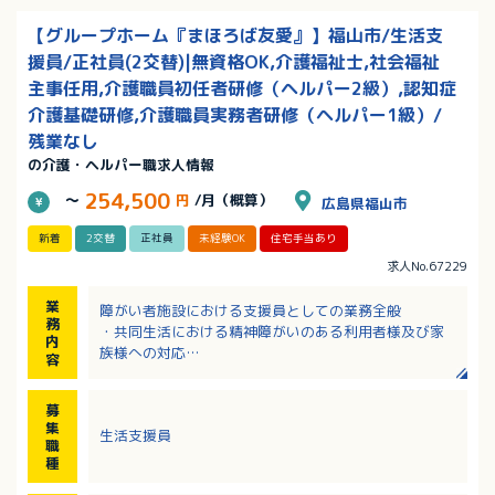
【グループホーム『まほろば友愛』】福山市/生活支
援員/正社員(2交替)|無資格OK,介護福祉士,社会福祉
主事任用,介護職員初任者研修（ヘルパー2級）,認知症
介護基礎研修,介護職員実務者研修（ヘルパー1級）/
残業なし
の介護・ヘルパー職求人情報
254,500
～
円
/月（概算）
広島県福山市
新着
2交替
正社員
未経験OK
住宅手当あり
求人No.67229
業
障がい者施設における支援員としての業務全般
務
・共同生活における精神障がいのある利用者様及び家
内
族様への対応
容
・地域生活を目指す精神障がいのある利用者様の日常
生活訓練を行う支援
募
・障がい福祉サービスの申請書等の手続き補佐
集
生活支援員
・利用者様不調時の診察同行
職
・関係サービス機関との連絡調整等
種
※2026年9月新規オープン予定。オープンまでは既存