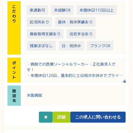
こ
車通勤可
未経験OK
年間休日110日以上
だ
わ
り
託児所あり
産休・育休実績あり
資格取得支援あり
住宅手当あり
残業ほぼなし
日・祝休み
ブランクOK
ポ
・病院での医療ソーシャルワーカー・正社員求人で
イ
す！
ン
・年間休日120日、基本的に土日祝がお休みでプライベ
ト
ートとの両立も目指せます！
・保育室完備で夜間保育も可能、子育て世代も安心
施
・賞与年2回、3.70ヶ月分前年度実績あり
木阪病院
設
・「広島県仕事と家庭の両立支援企業」として登録さ
名
れています！
★
詳細
この求人に問い合わせる