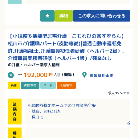
ていただけます
・夜勤手当8,000円／回！夜勤業務に取り組むことで月
収アップを目指せます！
★
詳細
この求人に問い合わせる
【小規模多機能型居宅介護 こもれびの家すずらん】
松山市/介護職/パート(夜勤専従)|普通自動車運転免
許,介護福祉士,介護職員初任者研修（ヘルパー2級）,
介護職員実務者研修（ヘルパー1級）/残業なし
の介護・ヘルパー職求人情報
192,000
～
円
/月（概算）
愛媛県松山市
新着
夜勤専従
パート
未経験OK
求人No.67688
業
小規模多機能ホームでの介護業務全般
務
・就寝、起床介助
内
・見守り
容
・食事介助 等
※業務内容は身体介護から生活支援まで多岐にわたり
募
ますが、
集