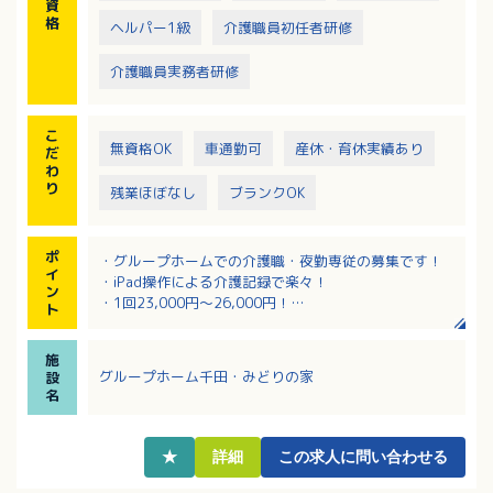
資
格
ヘルパー1級
介護職員初任者研修
介護職員実務者研修
こ
無資格OK
車通勤可
産休・育休実績あり
だ
わ
り
残業ほぼなし
ブランクOK
ポ
・グループホームでの介護職・夜勤専従の募集です！
イ
・iPad操作による介護記録で楽々！
ン
・1回23,000円～26,000円！
ト
・無料駐車場利用でマイカー通勤可能です！
施
グループホーム千田・みどりの家
設
名
★
詳細
この求人に問い合わせる