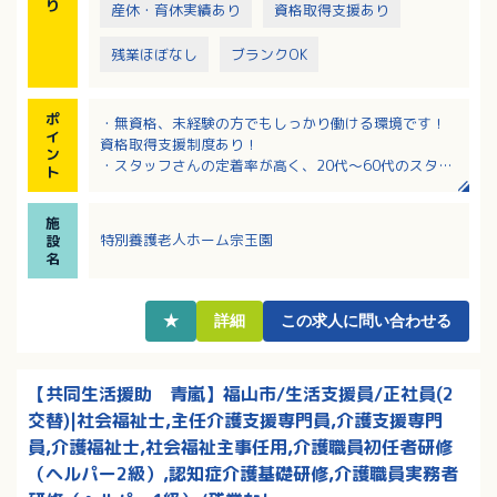
り
産休・育休実績あり
資格取得支援あり
残業ほぼなし
ブランクOK
ポ
・無資格、未経験の方でもしっかり働ける環境です！
イ
資格取得支援制度あり！
ン
・スタッフさんの定着率が高く、20代～60代のスタッ
ト
フ活躍中♪
・休日も相談しやすい環境です！
施
・夜勤のみの勤務も可能です！柔軟な働き方ができま
特別養護老人ホーム宗玉園
設
す！
名
★
詳細
この求人に問い合わせる
【共同生活援助 青嵐】福山市/生活支援員/正社員(2
交替)|社会福祉士,主任介護支援専門員,介護支援専門
員,介護福祉士,社会福祉主事任用,介護職員初任者研修
（ヘルパー2級）,認知症介護基礎研修,介護職員実務者