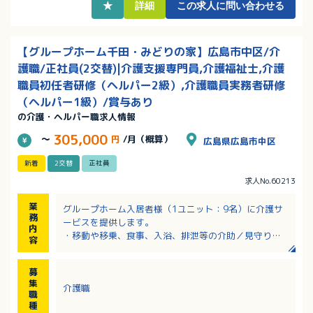
★
詳細
この求人に問い合わせる
【グループホーム千田・みどりの家】広島市中区/介
護職/正社員(2交替)|介護支援専門員,介護福祉士,介護
職員初任者研修（ヘルパー2級）,介護職員実務者研修
（ヘルパー1級）/賞与あり
の介護・ヘルパー職求人情報
305,000
～
円
/月（概算）
広島県広島市中区
新着
2交替
正社員
求人No.60213
業
グループホーム入居者様（1ユニット：9名）に介護サ
務
ービスを提供します。
内
・移動や移乗、食事、入浴、排泄等の介助／見守り
容
・ホーム内レクレーション開催
・外出支援（外出レクや病院受診等）
募
・買い物（ご利用者の買い物代行／ホーム備品購入
集
介護職
等）
職
・介護記録作成（iPad操作）
種