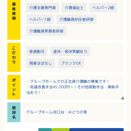
※社用車（軽AT車）の運転をお願いする場合あり
募
介護支援専門員
介護福祉士
ヘルパー2級
集
資
格
ヘルパー1級
介護職員初任者研修
介護職員実務者研修
こ
車通勤可
産休・育休実績あり
だ
わ
り
残業ほぼなし
ブランクOK
ポ
・グループホームでの正社員介護職の募集です！
イ
・処遇改善手当45,000円～！その他夜勤手当・資格手
ン
当あり！
ト
・iPad操作による介護記録で楽ちん！
・無料駐車場利用でマイカー通勤可能です！
施
グループホーム井口台・みどりの家
設
名