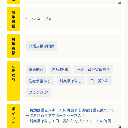
・担当者会議の開催
・適切な居宅介護サービス提供に向けた活動
募
集
ケアマネージャー
職
種
募
集
介護支援専門員
資
格
こ
車通勤可
未経験OK
産休・育休実績あり
だ
わ
り
住宅手当あり
残業ほぼなし
日・祝休み
ブランクOK
ポ
・特別養護老人ホームに併設する居宅介護支援センタ
イ
ーにおけるケアマネージャー求人！
ン
・残業ほぼなし！日・祝休みでプライベートの時間も
ト
大切にできます！