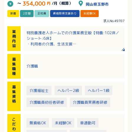
354,000
～
円
/月（概算）
岡山県玉野市
新着
2交替
正社員
資格取得支援あり
未経験OK
求人No.49787
業
特別養護老人ホームでの介護業務全般【特養:102床／
務
ショート:6床】
内
・利用者の介護、生活支援
容
・入居者層：平均介護度3.5
募
集
介護職
職
種
募
介護福祉士
ヘルパー2級
ヘルパー1級
集
資
格
介護職員初任者研修
介護職員実務者研修
こ
無資格OK
未経験OK
車通勤可
だ
わ