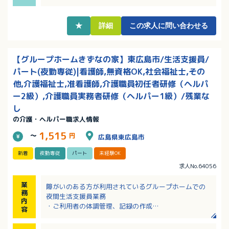
★
詳細
この求人に問い合わせる
【グループホームきずなの家】東広島市/生活支援員/
パート(夜勤専従)|看護師,無資格OK,社会福祉士,その
他,介護福祉士,准看護師,介護職員初任者研修（ヘルパ
ー2級）,介護職員実務者研修（ヘルパー1級）/残業な
し
の介護・ヘルパー職求人情報
1,515
～
円
広島県東広島市
新着
夜勤専従
パート
未経験OK
求人No.64056
業
障がいのある方が利用されているグループホームでの
務
夜間生活支援員業務
内
・ご利用者の体調管理、記録の作成
容
・食事、排せつなど必要な支援
・施設内の清掃