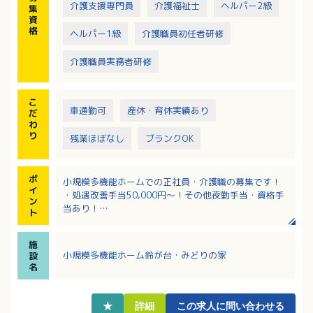
・季節に応じた行事の開催
介護支援専門員
介護福祉士
ヘルパー2級
集
・食材、消耗品、衛生用品等の発注
資
・小口現金管理やおむつ在庫管理等の事務作業
格
ヘルパー1級
介護職員初任者研修
介護職員実務者研修
こ
車通勤可
産休・育休実績あり
だ
わ
り
残業ほぼなし
ブランクOK
ポ
小規模多機能ホームでの正社員・介護職の募集です！
イ
・処遇改善手当50,000円～！その他夜勤手当・資格手
ン
当あり！
ト
・iPad操作による介護記録で楽ちん！
・無料駐車場利用でマイカー通勤可能です！
施
小規模多機能ホーム鈴が台・みどりの家
設
名
★
詳細
この求人に問い合わせる