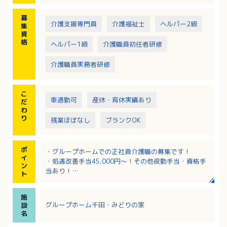
・季節に応じた行事の開催
※社用車（軽AT車）の運転をお願いする場合あり
募
介護支援専門員
介護福祉士
ヘルパー2級
集
資
格
ヘルパー1級
介護職員初任者研修
介護職員実務者研修
こ
車通勤可
産休・育休実績あり
だ
わ
り
残業ほぼなし
ブランクOK
ポ
・グループホームでの正社員介護職の募集です！
イ
・処遇改善手当45,000円～！その他夜勤手当・資格手
ン
当あり！
ト
・iPad操作による介護記録で楽ちん！
・無料駐車場利用でマイカー通勤可能です！
施
グループホーム千田・みどりの家
設
名