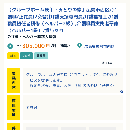
【グループホーム庚午・みどりの家】広島市西区/介
護職/正社員(2交替)|介護支援専門員,介護福祉士,介護
職員初任者研修（ヘルパー2級）,介護職員実務者研修
（ヘルパー1級）/賞与あり
の介護・ヘルパー職求人情報
305,000
～
円
/月（概算）
広島県広島市西区
新着
2交替
正社員
求人No.59518
業
グループホーム入居者様（1ユニット：9名）に介護サ
務
ービスを提供します。
内
・移動や移乗、食事、入浴、排泄等の介助／見守り
容
・ホーム内レクレーション開催
・外出支援（外出レクや病院受診等）
募
・買い物（ご利用者の買い物代行／ホーム備品購入
集
介護職
等）
職
・介護記録作成（iPad操作）
種
・季節に応じた行事の開催
※社用車（軽AT車）の運転をお願いする場合あり
募