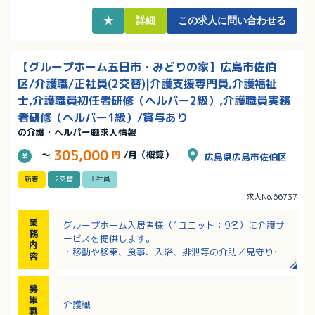
★
詳細
この求人に問い合わせる
【グループホーム五日市・みどりの家】広島市佐伯
区/介護職/正社員(2交替)|介護支援専門員,介護福祉
士,介護職員初任者研修（ヘルパー2級）,介護職員実務
者研修（ヘルパー1級）/賞与あり
の介護・ヘルパー職求人情報
305,000
～
円
/月（概算）
広島県広島市佐伯区
新着
2交替
正社員
求人No.66737
業
グループホーム入居者様（1ユニット：9名）に介護サ
務
ービスを提供します。
内
・移動や移乗、食事、入浴、排泄等の介助／見守り
容
・ホーム内レクレーション開催
・外出支援（外出レクや病院受診等）
募
・買い物（ご利用者の買い物代行／ホーム備品購入
集
介護職
等）
職