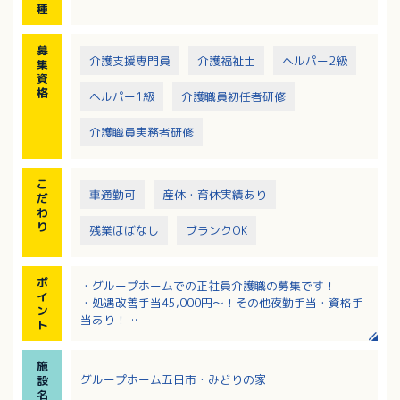
・介護記録作成（iPad操作）
種
・季節に応じた行事の開催
※社用車（軽AT車）の運転をお願いする場合あり
募
介護支援専門員
介護福祉士
ヘルパー2級
集
資
格
ヘルパー1級
介護職員初任者研修
介護職員実務者研修
こ
車通勤可
産休・育休実績あり
だ
わ
り
残業ほぼなし
ブランクOK
ポ
・グループホームでの正社員介護職の募集です！
イ
・処遇改善手当45,000円～！その他夜勤手当・資格手
ン
当あり！
ト
・iPad操作による介護記録で楽ちん！
・無料駐車場利用でマイカー通勤可能です！
施
グループホーム五日市・みどりの家
設
名