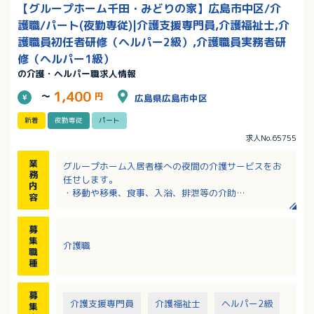
【グループホーム千田・みどりの家】広島市中区/介
護職/パート(夜勤専従)|介護支援専門員,介護福祉士,介
護職員初任者研修（ヘルパー2級）,介護職員実務者研
修（ヘルパー1級）
の介護・ヘルパー職求人情報
1,400
～
円
広島県広島市中区
新着
夜勤専従
パート
求人No.65755
業
グループホーム入居者様への夜間の介護サービスをお
務
任せします。
内
・移動や移乗、食事、入浴、排泄等の介助
容
・見守り
・介護記録作成（iPad操作）
募
※定員：2ユニット18名（1ユニット9名）
集
介護職
職
種
募
介護支援専門員
介護福祉士
ヘルパー2級
集