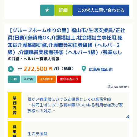
★
詳細
この求人に問い合わせる
【グループホームゆりの里】福山市/生活支援員/正社
員(日勤)|無資格OK,介護福祉士,社会福祉主事任用,認
知症介護基礎研修,介護職員初任者研修（ヘルパー2
級）,介護職員実務者研修（ヘルパー1級）/残業なし
の介護・ヘルパー職求人情報
222,500
～
円
/月（概算）
広島県福山市
日勤
正社員
未経験OK
住宅手当あり
求人No.66961
業
障がい者施設における支援員としての業務全般
務
・共同生活における精神障がいのある利用者様及び家
内
族様への対応
容
・地域生活を目指す精神障がいのある利用者様の日常
生活訓練を行う支援
募
・障がい福祉サービスの申請書等の手続き補佐
集
生活支援員
・利用者様不調時の診察同行
職