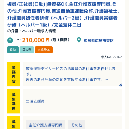
援員/正社員(日勤)|無資格OK,主任介護支援専門員,そ
の他,介護支援専門員,普通自動車運転免許,介護福祉士,
介護職員初任者研修（ヘルパー2級）,介護職員実務者
研修（ヘルパー1級）/完全週休二日
の介護・ヘルパー職求人情報
210,000
～
円
/月（概算）
広島県広島市東区
日勤
正社員
未経験OK
求人No.53942
業
放課後等デイサービスの指導員のお仕事をお任せしま
務
す。
内
障害のある児童の活動を支援するお仕事です。
容
＜支援内容＞
・音楽活動、パソコン活動
募
・畑で野菜作り
集
生活支援員
・お茶やお花など心を育てるプログラム
職
・送迎
種
※利用定員：１０名
募
主任介護支援専門員
その他
集