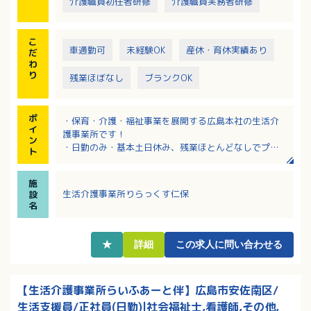
介護職員初任者研修
介護職員実務者研修
こ
車通勤可
未経験OK
産休・育休実績あり
だ
わ
り
残業ほぼなし
ブランクOK
ポ
・保育・介護・福祉事業を展開する広島本社の生活介
イ
護事業所です！
ン
・日勤のみ・基本土日休み、残業ほとんどなしでプラ
ト
イベートの充実もはかれます
・しっかりとした研修制度があるので安心スタートOK
施
です
生活介護事業所りらっくす仁保
設
・生活支援員として未経験の方、ブランクのある方も
名
歓迎です
★
詳細
この求人に問い合わせる
【生活介護事業所らいふあーと伴】広島市安佐南区/
生活支援員/正社員(日勤)|社会福祉士,看護師,その他,