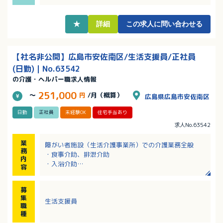
です
・子どもと関わる仕事経験や小学校教諭免許（専修・1
種・2種）保持者歓迎
★
詳細
この求人に問い合わせる
【社名非公開】広島市安佐南区/生活支援員/正社員
(日勤)｜No.63542
の介護・ヘルパー職求人情報
251,000
～
円
/月（概算）
広島県広島市安佐南区
日勤
正社員
未経験OK
住宅手当あり
求人No.63542
業
障がい者施設（生活介護事業所）での介護業務全般
務
・食事介助、排泄介助
内
・入浴介助
容
・日常生活の支援業務 など
募
集
生活支援員
職
種