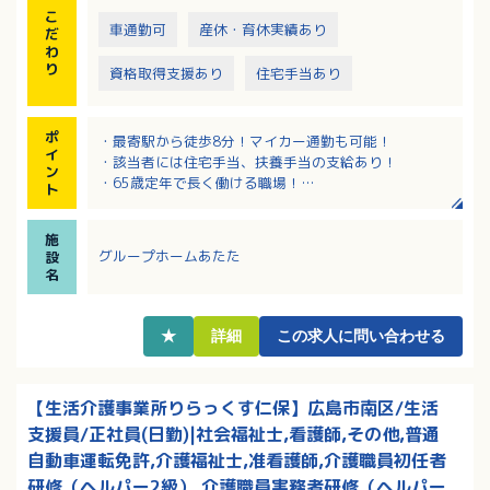
ろ、2名はあさ
こ
（かろかろ）障がい区分が重度の方がいかれ、レ
車通勤可
産休・育休実績あり
だ
クレーションや機能訓練などのデイ系の内容
わ
り
（あさ）ラベル張りなどの簡易的な軽作業を行
資格取得支援あり
住宅手当あり
う。第3土曜はかろかろ混ざってレクや行事をおこなう
・16：30ごろにグループホームに戻り夕食、入浴。
・20：00～21：00 就寝。
ポ
・最寄駅から徒歩8分！マイカー通勤も可能！
イ
・該当者には住宅手当、扶養手当の支給あり！
ン
■働く上で大切な事
・65歳定年で長く働ける職場！
ト
身体的には問題がないが、コミュニケーションが上手
・3交替で体に負担の少ない働き方となっています！
く取れない利用者が多いです。
本人が話したことがその方の本当の思いと違ったり、
施
こちらが話したことが、相手には違うように伝わるこ
グループホームあたた
設
名
ともあるために注意深く丁寧に接する事が大切です。
★
詳細
この求人に問い合わせる
【生活介護事業所りらっくす仁保】広島市南区/生活
支援員/正社員(日勤)|社会福祉士,看護師,その他,普通
自動車運転免許,介護福祉士,准看護師,介護職員初任者
研修（ヘルパー2級）,介護職員実務者研修（ヘルパー