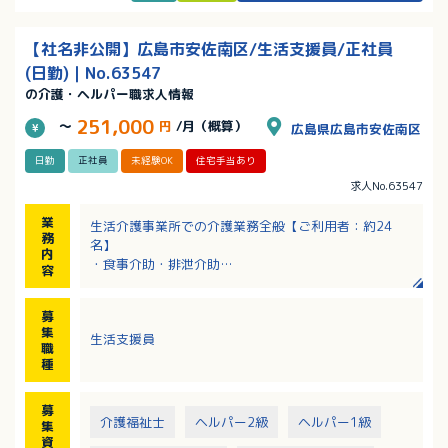
・福祉系の資格取得費用全額負担！資格支援制度あり
【社名非公開】広島市安佐南区/生活支援員/正社員
(日勤)｜No.63547
の介護・ヘルパー職求人情報
251,000
～
円
/月（概算）
広島県広島市安佐南区
日勤
正社員
未経験OK
住宅手当あり
求人No.63547
業
生活介護事業所での介護業務全般【ご利用者：約24
務
名】
内
・食事介助・排泄介助
容
・入浴介助
・日常生活の支援業務 など
募
集
生活支援員
職
種
募
介護福祉士
ヘルパー2級
ヘルパー1級
集
資