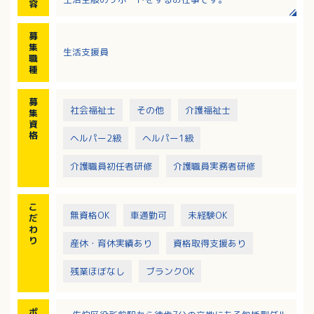
容
・入浴、排泄、着替え等の生活全般の身体介助
・食事の準備（冷凍食品を湯煎し配膳するため普段調
募
理をされない方もご安心ください）
集
生活支援員
・掃除、洗濯、買い物等の家事業務
職
・服薬、金銭管理
種
・病院への通院同行
・支援記録や日報の作成、事務作業等
募
※同法人の包括型グループホームりらっくす三篠との
社会福祉士
その他
介護福祉士
集
兼務の可能性があります
資
格
ヘルパー2級
ヘルパー1級
介護職員初任者研修
介護職員実務者研修
こ
無資格OK
車通勤可
未経験OK
だ
わ
り
産休・育休実績あり
資格取得支援あり
残業ほぼなし
ブランクOK
ポ