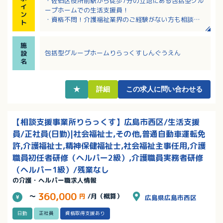
・佐伯区役所前駅から徒歩7分の立地にある包括型グル
イ
ープホームでの生活支援員！
ン
・資格不問！介護福祉業界のご経験がない方も相談
ト
可！
・中途入社の方にもしっかりとした研修制度が用意さ
施
れています
包括型グループホームりらっくすしんぐうえん
設
・有給取得率100％！お休みを取りやすい環境です
名
★
詳細
この求人に問い合わせる
【相談支援事業所りらっくす】広島市西区/生活支援
員/正社員(日勤)|社会福祉士,その他,普通自動車運転免
許,介護福祉士,精神保健福祉士,社会福祉主事任用,介護
職員初任者研修（ヘルパー2級）,介護職員実務者研修
（ヘルパー1級）/残業なし
の介護・ヘルパー職求人情報
360,000
～
円
/月（概算）
広島県広島市西区
日勤
正社員
資格取得支援あり