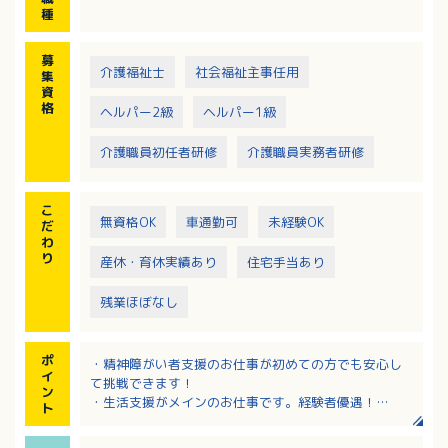
・関係サービス機関との連絡調整等
種
募
介護福祉士
社会福祉主事任用
集
資
格
ヘルパー2級
ヘルパー1級
介護職員初任者研修
介護職員実務者研修
こ
無資格OK
車通勤可
未経験OK
だ
わ
り
産休・育休実績あり
住宅手当あり
残業ほぼなし
ポ
・精神障がい者支援のお仕事が初めての方でも安心し
イ
て挑戦できます！
ン
・生活支援がメインのお仕事です。経験者優遇！
ト
・保育料の半額負担制度、住宅手当、皆勤手当など福
利厚生・各種手当が充実！