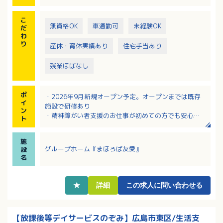
こ
無資格OK
車通勤可
未経験OK
だ
わ
り
産休・育休実績あり
住宅手当あり
残業ほぼなし
ポ
・2026年9月新規オープン予定。オープンまでは既存
イ
施設で研修あり
ン
・精神障がい者支援のお仕事が初めての方でも安心し
ト
て挑戦できます！
・保育料の半額負担制度、住宅手当、皆勤手当など福
施
利厚生・各種手当が充実！
グループホーム『まほろば友愛』
設
・身体介助が少ないため、介護の実務経験問わず働い
名
ていただけます
・日勤のみ！残業ほぼ無し！生活リズムが整いやすい
環境です。
★
詳細
この求人に問い合わせる
【放課後等デイサービスのぞみ】広島市東区/生活支