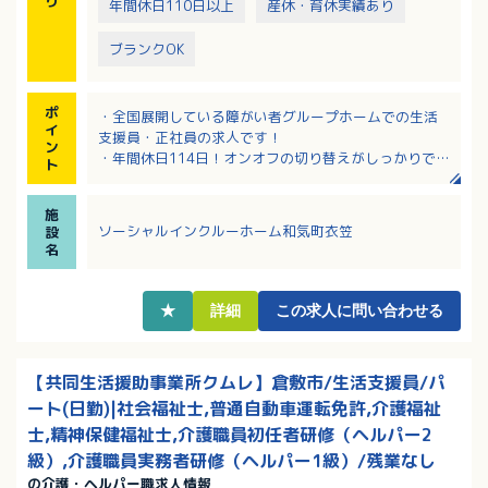
り
年間休日110日以上
産休・育休実績あり
ブランクOK
ポ
・全国展開している障がい者グループホームでの生活
イ
支援員・正社員の求人です！
ン
・年間休日114日！オンオフの切り替えがしっかりでき
ト
る働き方！
・バリアフリー、入浴用リフトなど介護しやすい最新
施
設備が充実！
ソーシャルインクルーホーム和気町衣笠
設
・幅広い年齢のスタッフが活躍中！定年70歳で長く安
名
定して勤務いただけます！
・障がい者施設がはじめての方にも丁寧に指導しま
す！
★
詳細
この求人に問い合わせる
【共同生活援助事業所クムレ】倉敷市/生活支援員/パ
ート(日勤)|社会福祉士,普通自動車運転免許,介護福祉
士,精神保健福祉士,介護職員初任者研修（ヘルパー2
級）,介護職員実務者研修（ヘルパー1級）/残業なし
の介護・ヘルパー職求人情報