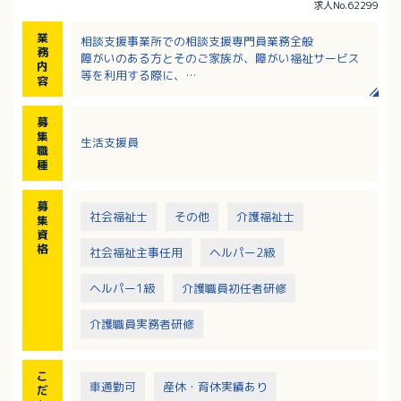
求人No.62299
業
相談支援事業所での相談支援専門員業務全般
務
障がいのある方とそのご家族が、障がい福祉サービス
内
等を利用する際に、
容
希望する支援を受けることができるよう相談に応じま
す。
募
・利用様のアセスメント（利用者様やご家族と面談
集
生活支援員
し、実際に困っていることなどの聞き取り）
職
・支援プランの作成（各種支援サービスを受けるため
種
に必要な「サービス等利用計画」を作成し、各支援サ
ービスとの連携）
募
・モニタリング（利用者様の状況を確認し、必要な支
社会福祉士
その他
介護福祉士
集
援プランの検証や見直しを繰り返し行うなど継続的な
資
モニタリングを行う）
格
社会福祉主事任用
ヘルパー2級
※利用者様がスムーズに障がい福祉サービスを受けら
れるよう情報を提供し、
ヘルパー1級
介護職員初任者研修
必要に応じて事業所見学や調整を行っていただきま
す。
介護職員実務者研修
【応募要件】相談支援専門員現任研修を修了されてい
る方
こ
車通勤可
産休・育休実績あり
だ