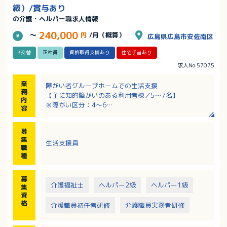
級）/賞与あり
の介護・ヘルパー職求人情報
240,000
～
円
/月（概算）
広島県広島市安佐南区
3交替
正社員
資格取得支援あり
住宅手当あり
求人No.57075
業
障がい者グループホームでの生活支援
務
【主に知的障がいのある利用者棟／5～7名】
内
※障がい区分：4～6
容
※入居者年齢層：30代～50代
身体的には自由に動ける方が多い為身体介助はほと
募
んど必要なく、見守り声掛けが大部分なので身体的負
集
生活支援員
担は少ないです。
職
種
■時間の流れ
・7：00ごろ：夜勤担当の職員が朝食づくり。内容はパ
募
ンを焼く、サラダを作る。卵を焼くなど簡単な内容で
介護福祉士
ヘルパー2級
ヘルパー1級
集
可
資
・9：00～ マイクロバスに乗ってグループホームを出
格
介護職員初任者研修
介護職員実務者研修
発。祇園の法人本部まで移動
・9：30～16：00 7名の入居者のうち5名はかろか