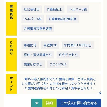
募
社会福祉士
介護福祉士
ヘルパー2級
集
資
格
ヘルパー1級
介護職員初任者研修
介護職員実務者研修
こ
車通勤可
未経験OK
年間休日110日以上
だ
わ
り
産休・育休実績あり
住宅手当あり
残業ほぼなし
ブランクOK
ポ
・障がい者支援施設での介護職を募集！生活支援員と
イ
して障がい児（者）の生活支援をしていただきます！
ン
・介護関連資格をお持ちの方歓迎！資格手当あり！
ト
・該当者には世帯主手当・日祝手当・盆正月手当など
あり！
・高額退職金制度あり（入社6ヶ月後より）！将来も安
★
詳細
この求人に問い合わせる
心です！