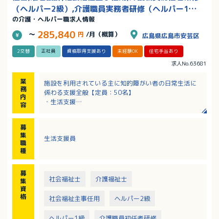
（ヘルパー2級）,介護職員実務者研修（ヘルパー1
の介護・ヘルパー職求人情報
級）,言語聴覚士,無資格OK/残業なし
285,840
～
円
/月（概算）
広島県広島市安芸区
2交替
正社員
資格取得支援あり
未経験OK
住宅手当あり
求人No.63681
業
施設を利用されている主に知的障がい者の日常生活に
務
係わる支援全般【定員：50名】
内
・生活支援
容
・食事、排泄、入浴の介助
・レクリエーションの実施と見守り
募
※医療福祉への熱意を有し、利用者のニーズに柔軟に
集
生活支援員
応え信頼される方を求めています。
職
種
募
社会福祉士
介護福祉士
集
資
格
社会福祉主事任用
ヘルパー2級
ヘルパー1級
介護職員初任者研修