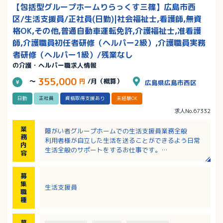
【包括型グループホームりらっくす三篠】広島市西
区/生活支援員/正社員(日勤)|社会福祉士,看護師,無資
格OK,その他,普通自動車運転免許,介護福祉士,准看護
師,介護職員初任者研修（ヘルパー2級）,介護職員実務
者研修（ヘルパー1級）/残業なし
の介護・ヘルパー職求人情報
355,000
～
円
/月（概算）
広島県広島市西区
日勤
正社員
資格取得支援あり
未経験OK
求人No.67332
業
障がい者グループホームでの生活支援員業務全般
務
利用者様が自立した生活を送ることができるよう日常
内
生活全般のサポートをするお仕事です。
容
・入浴、排泄、着替え等の生活全般の身体介助
・食事の準備（冷凍食品を湯煎し配膳するため普段調
募
理をされない方もご安心ください）
集
生活支援員
・掃除、洗濯、買い物等の家事業務
職
・服薬、金銭管理
種
・病院への通院同行
・支援記録や日報の作成、事務作業等
募