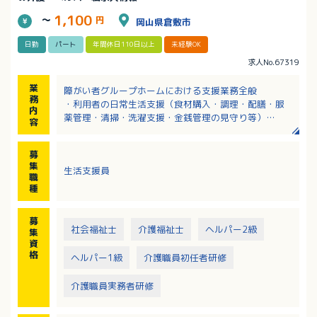
1,100
～
円
岡山県倉敷市
日勤
パート
年間休日110日以上
未経験OK
求人No.67319
業
障がい者グループホームにおける支援業務全般
務
・利用者の日常生活支援（食材購入・調理・配膳・服
内
薬管理・清掃・洗濯支援・金銭管理の見守り等）
容
・健康状態の確認および記録（日誌記入など）
・生活相談対応 など
募
集
生活支援員
職
種
募
社会福祉士
介護福祉士
ヘルパー2級
集
資
格
ヘルパー1級
介護職員初任者研修
介護職員実務者研修