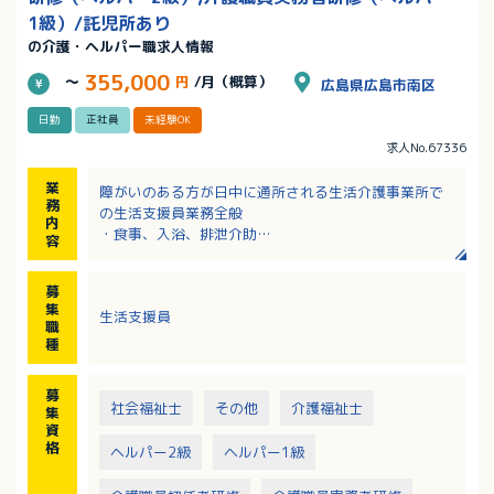
1級）/託児所あり
の介護・ヘルパー職求人情報
355,000
～
円
/月（概算）
広島県広島市南区
日勤
正社員
未経験OK
求人No.67336
業
障がいのある方が日中に通所される生活介護事業所で
務
の生活支援員業務全般
内
・食事、入浴、排泄介助
容
・創作活動や生産活動のサポート
・運動機能訓練やウォーキングのサポート
募
・利用者様のご自宅や入所施設への送迎業務
集
生活支援員
・活動記録の記入や書類作成、事務作業 など
職
種
募
社会福祉士
その他
介護福祉士
集
資
格
ヘルパー2級
ヘルパー1級