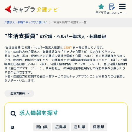
気になる
申し込み
メニュー
介護求人・転職のキャプラ介護ナビ
”生活支援員”の介護求人一覧
”生活支援員”
の介護・ヘルパー職求人・転職情報
”生活支援員”の介護・ヘルパー職求人情報は
235件
を一般公開しています。
中国・四国地方の介護求人・転職情報なら「キャプラ介護ナビ」にお任せください。
岡山・広島・香川・愛媛などの介護求人情報が満載！介護・ヘルパー系の希望職種から探し
たり、勤務地・地域から探したり、介護福祉士や介護職員実務者研修（ヘルパー1級）、介護
職員初任者研修（ヘルパー2級）、介護支援専門員（ケアマネージャー）、主任介護支援専門
員（主任ケアマネージャー）、社会福祉士、社会福祉主事任用などの保有資格から探したり
することができます。
中国・四国地方に展開する総合人材サービス会社キャリアプランニングがあなたの仕事探し
をサポートいたします。
生活支援員 ×
求人情報を探す
岡山県
広島県
香川県
愛媛県
県