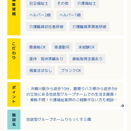
※同法人の包括型グループホームりらっくすしんぐう
社会福祉士
その他
介護福祉士
集
えんとの兼務の可能性があります
資
格
ヘルパー2級
ヘルパー1級
介護職員初任者研修
介護職員実務者研修
こ
無資格OK
車通勤可
未経験OK
だ
わ
り
産休・育休実績あり
資格取得支援あり
残業ほぼなし
ブランクOK
ポ
・JR横川駅から徒歩10分、最寄りバス停から徒歩3分
イ
の立地にある包括型グループホームでの生活支援員！
ン
・資格不問！介護福祉業界のご経験がない方も相談
ト
可！
・中途入社の方にもしっかりとした研修制度が用意さ
施
れています
包括型グループホームりらっくす三篠
設
・有給取得率100％！お休みを取りやすい環境です
名