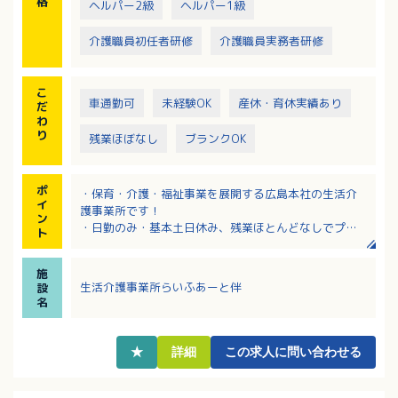
格
ヘルパー2級
ヘルパー1級
介護職員初任者研修
介護職員実務者研修
こ
車通勤可
未経験OK
産休・育休実績あり
だ
わ
り
残業ほぼなし
ブランクOK
ポ
・保育・介護・福祉事業を展開する広島本社の生活介
イ
護事業所です！
ン
・日勤のみ・基本土日休み、残業ほとんどなしでプラ
ト
イベートの充実もはかれます
・しっかりとした研修制度があるので安心スタートOK
施
です
生活介護事業所らいふあーと伴
設
・生活支援員として未経験の方、ブランクのある方も
名
歓迎です
★
詳細
この求人に問い合わせる