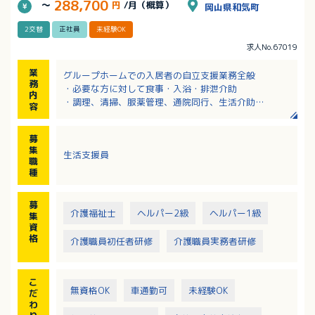
288,700
～
円
/月（概算）
岡山県和気町
2交替
正社員
未経験OK
求人No.67019
業
グループホームでの入居者の自立支援業務全般
務
・必要な方に対して食事・入浴・排泄介助
内
・調理、清掃、服薬管理、通院同行、生活介助
容
・パートスタッフの教育、サポート
・夜勤：消灯後の巡回（不眠時の入居者様支援）
募
・お食事準備：献立は毎食決まっており、レシピもあ
集
生活支援員
ります
職
※入居定員：20名程度
種
※管理者・エリアマネージャーへのキャリアアップも
可能です。
募
介護福祉士
ヘルパー2級
ヘルパー1級
集
資
格
介護職員初任者研修
介護職員実務者研修
こ
無資格OK
車通勤可
未経験OK
だ
わ