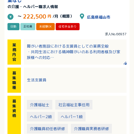
業なし
の介護・ヘルパー職求人情報
222,500
～
円
/月（概算）
広島県福山市
日勤
正社員
未経験OK
住宅手当あり
求人No.66937
業
障がい者施設における支援員としての業務全般
務
・共同生活における精神障がいのある利用者様及び家
内
族様への対応
容
・地域生活を目指す精神障がいのある利用者様の日常
生活訓練を行う支援
募
・障がい福祉サービスの申請書等の手続き補佐
集
生活支援員
・利用者様不調時の診察同行
職
・関係サービス機関との連絡調整等
種
※2026年9月新規オープン予定。オープンまでは既存
施設で研修あり
募
介護福祉士
社会福祉主事任用
集
資
格
ヘルパー2級
ヘルパー1級
介護職員初任者研修
介護職員実務者研修