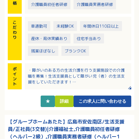
格
介護職員初任者研修
介護職員実務者研修
こ
車通勤可
未経験OK
年間休日110日以上
だ
わ
り
産休・育休実績あり
住宅手当あり
残業ほぼなし
ブランクOK
ポ
・障がいのある方の生活介護を行う支援施設での介護
イ
職を募集！生活支援員として障がい児（者）の生活支
ン
援をしていただきます！
ト
・皆勤手当は月に15,000円！
・該当者には世帯主手当・資格手当・日祝手当・盆正
月手当などあり！
★
詳細
この求人に問い合わせる
・高額退職金制度あり（入社6ヶ月後より）！将来も安
心です！
・子育て中の職員多数活躍中！子育てに理解のある職
【グループホームあたた】広島市安佐南区/生活支援
場で、急なお休みの対応もお互い様の精神で対応して
員/正社員(3交替)|介護福祉士,介護職員初任者研修
います！
（ヘルパー2級）,介護職員実務者研修（ヘルパー1