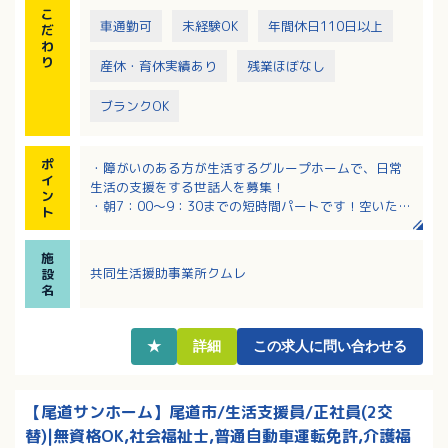
こ
車通勤可
未経験OK
年間休日110日以上
だ
わ
り
産休・育休実績あり
残業ほぼなし
ブランクOK
ポ
・障がいのある方が生活するグループホームで、日常
イ
生活の支援をする世話人を募集！
ン
・朝7：00～9：30までの短時間パートです！空いた時
ト
間を有効に使えます！
・週3～5日程度の出勤で相談が可能で、プライベート
施
とも両立しやすい働き方！
共同生活援助事業所クムレ
設
・障がい者支援の経験のある方、大歓迎です！もちろ
名
ん未経験でもOK！
★
詳細
この求人に問い合わせる
【尾道サンホーム】尾道市/生活支援員/正社員(2交
替)|無資格OK,社会福祉士,普通自動車運転免許,介護福