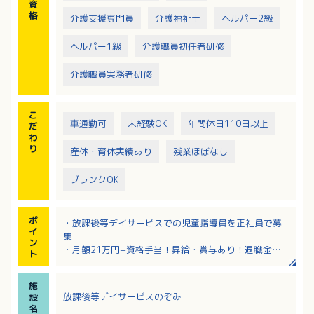
資
格
介護支援専門員
介護福祉士
ヘルパー2級
ヘルパー1級
介護職員初任者研修
介護職員実務者研修
こ
車通勤可
未経験OK
年間休日110日以上
だ
わ
り
産休・育休実績あり
残業ほぼなし
ブランクOK
ポ
・放課後等デイサービスでの児童指導員を正社員で募
イ
集
ン
・月額21万円+資格手当！昇給・賞与あり！退職金制
ト
度と退職金共済加入もあり福利厚生充実
・日曜は毎週お休みの完全週休2日制！残業もほぼあり
施
ません！家事や育児と両立しやすいお仕事
放課後等デイサービスのぞみ
設
・「子どもが好き」という気持ちやお人柄重視の採用
名