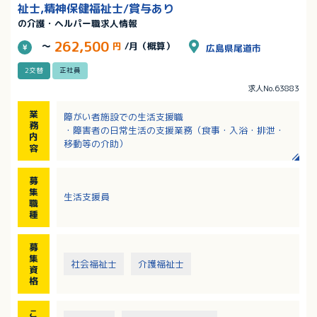
祉士,精神保健福祉士/賞与あり
の介護・ヘルパー職求人情報
262,500
～
円
/月（概算）
広島県尾道市
2交替
正社員
求人No.63883
業
障がい者施設での生活支援職
務
・障害者の日常生活の支援業務（食事・入浴・排泄・
内
移動等の介助）
容
募
集
生活支援員
職
種
募
集
社会福祉士
介護福祉士
資
格
こ