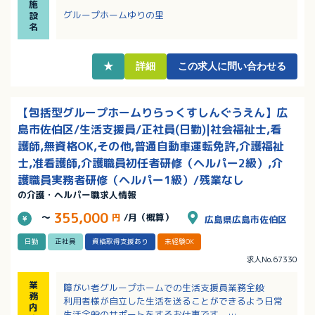
施
・身体介助が少ないため、介護の実務経験問わず働い
グループホームゆりの里
設
ていただけます
名
★
詳細
この求人に問い合わせる
【包括型グループホームりらっくすしんぐうえん】広
島市佐伯区/生活支援員/正社員(日勤)|社会福祉士,看
護師,無資格OK,その他,普通自動車運転免許,介護福祉
士,准看護師,介護職員初任者研修（ヘルパー2級）,介
護職員実務者研修（ヘルパー1級）/残業なし
の介護・ヘルパー職求人情報
355,000
～
円
/月（概算）
広島県広島市佐伯区
日勤
正社員
資格取得支援あり
未経験OK
求人No.67330
業
障がい者グループホームでの生活支援員業務全般
務
利用者様が自立した生活を送ることができるよう日常
内
生活全般のサポートをするお仕事です。