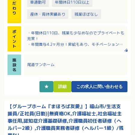
車通勤可
年間休日110日以上
だ
わ
り
産休・育休実績あり
残業ほぼなし
ポ
・年間休日110日、残業も少なめなのでプライベートも
イ
充実！
ン
・年間賞与4.2ヶ月分！昇給もあり、モチベーションア
ト
ップできます。
・育児休業取得実績あり！安心して育児と仕事を両立
施
できます。
尾道サンホーム
設
・住宅手当や扶養手当などの福利厚生も充実！
名
・社会福祉士、介護福祉士、精神保健福祉士の資格も
活かせます。
★
詳細
この求人に問い合わせる
【グループホーム『まほろば友愛』】福山市/生活支
援員/正社員(日勤)|無資格OK,介護福祉士,社会福祉主
事任用,認知症介護基礎研修,介護職員初任者研修（ヘ
ルパー2級）,介護職員実務者研修（ヘルパー1級）/残