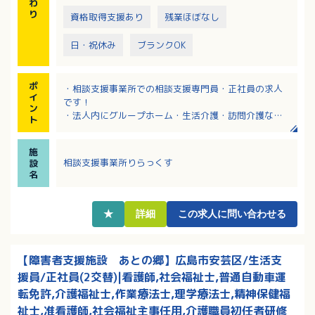
わ
り
資格取得支援あり
残業ほぼなし
日・祝休み
ブランクOK
ポ
・相談支援事業所での相談支援専門員・正社員の求人
イ
です！
ン
・法人内にグループホーム・生活介護・訪問介護など
ト
さまざまなサービスがあり連携しやすい！
・研修制度が充実！キャリアアップしたい方にもおす
施
すめ！
相談支援事業所りらっくす
設
・お給料は経験を考慮して決定します！
名
★
詳細
この求人に問い合わせる
【障害者支援施設 あとの郷】広島市安芸区/生活支
援員/正社員(2交替)|看護師,社会福祉士,普通自動車運
転免許,介護福祉士,作業療法士,理学療法士,精神保健福
祉士,准看護師,社会福祉主事任用,介護職員初任者研修