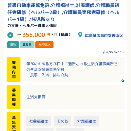
普通自動車運転免許,介護福祉士,准看護師,介護職員初
任者研修（ヘルパー2級）,介護職員実務者研修（ヘル
パー1級）/託児所あり
の介護・ヘルパー職求人情報
355,000
～
円
/月（概算）
広島県広島市安佐南区
日勤
正社員
未経験OK
求人No.67335
業
障がいのある方が日中に通所される生活介護事業所で
務
の生活支援員業務全般
内
・食事、入浴、排泄介助
容
・創作活動や生産活動のサポート
・運動機能訓練やウォーキングのサポート
募
・利用者様のご自宅や入所施設への送迎業務
集
生活支援員
・活動記録の記入や書類作成、事務作業 など
職
種
募
社会福祉士
その他
介護福祉士
集
資