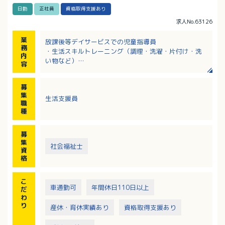
日勤
正社員
資格取得支援あり
求人No.63126
業
放課後等デイサービスでの児童指導員
務
・生活スキルトレーニング（調理・洗濯・片付け・洗
内
い物など）
容
・集団生活の中でのルール確認と実践のサポート（運
動・創作活動など）
募
・おこさまの送迎、保護者の方の対応、記録作成など
集
生活支援員
職
種
募
集
社会福祉士
資
格
こ
車通勤可
年間休日110日以上
だ
わ
り
産休・育休実績あり
資格取得支援あり