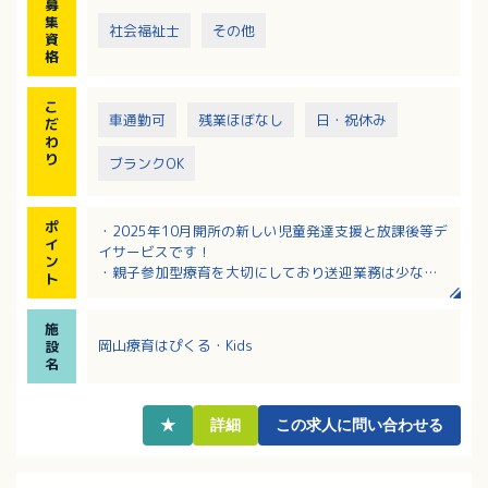
募
集
社会福祉士
その他
資
格
こ
車通勤可
残業ほぼなし
日・祝休み
だ
わ
り
ブランクOK
ポ
・2025年10月開所の新しい児童発達支援と放課後等デ
イ
イサービスです！
ン
・親子参加型療育を大切にしており送迎業務は少なめ
ト
です！
・利用者支援に加えて家族面談や関係機関連携にも関
施
われます！
岡山療育はぴくる・Kids
設
・採用後の研修がありブランクのある方も応募しやす
名
い環境です！
・無料駐車場がありマイカー通勤にも対応していま
す！
★
詳細
この求人に問い合わせる