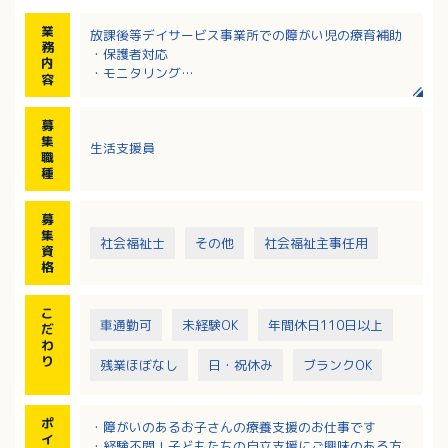
業
放課後等デイサービス事業所での障がい児の療育補助
務
・保護者対応
内
・モニタリング
容
・業務関連研修会、支援会議等への参加
・記録作成等の付随業務（タブレット・PCを使用）
募
※対象は小学生〜高校生ですが、小学校高学年〜中学
集
生活支援員
生の利用者が多い事業所です。
職
種
募
集
社会福祉士
その他
社会福祉主事任用
資
格
こ
車通勤可
未経験OK
年間休日110日以上
だ
わ
り
残業ほぼなし
日・祝休み
ブランクOK
ポ
・障がいのあるお子さんの療養支援のお仕事です
イ
・経験不問！子どもたちの自立支援にご興味のある方