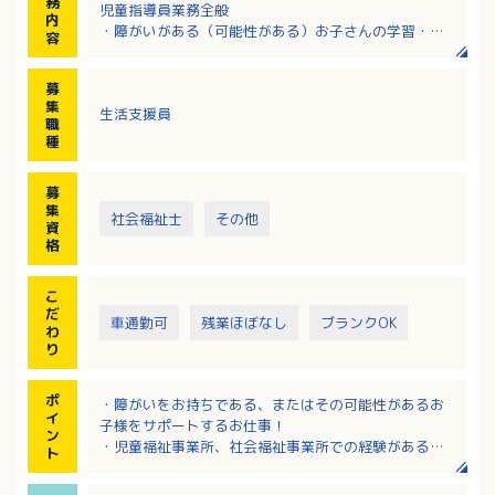
務
児童指導員業務全般
内
・障がいがある（可能性がある）お子さんの学習・生
容
活面での総合的な支援・療育
・医療専門職（言語聴覚士・作業療法士・看護師等）
募
との連携
集
生活支援員
・その他、事業所の定める業務（事務作業等）
職
種
募
集
社会福祉士
その他
資
格
こ
だ
車通勤可
残業ほぼなし
ブランクOK
わ
り
ポ
・障がいをお持ちである、またはその可能性があるお
イ
子様をサポートするお仕事！
ン
・児童福祉事業所、社会福祉事業所での経験がある方
ト
歓迎！
・残業ほぼなし！ワークライフバランスの充実に取り