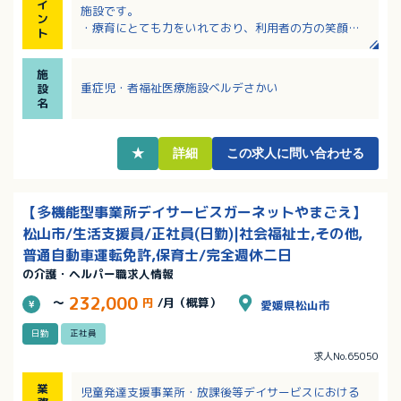
イ
施設です。
ン
・療育にとても力をいれており、利用者の方の笑顔に
ト
寄り添った支援ができます。
・住宅手当支給あり！
施
・夜勤は医師1名、看護師3名が常駐しているので安心
重症児・者福祉医療施設ベルデさかい
設
です。
名
・新人研修、外部研修、研修制度が充実しています
・資格取得ごとに追加手当支給！更新補助もつきま
す！
★
詳細
この求人に問い合わせる
・ノーリフティングケアを導入しており、「持ち上げ
る介護」から脱却した介護技術を習得することによ
り、業務負担による体調不良を防止しています。
【多機能型事業所デイサービスガーネットやまごえ】
松山市/生活支援員/正社員(日勤)|社会福祉士,その他,
普通自動車運転免許,保育士/完全週休二日
の介護・ヘルパー職求人情報
232,000
～
円
/月（概算）
愛媛県松山市
日勤
正社員
求人No.65050
業
児童発達支援事業所・放課後等デイサービスにおける