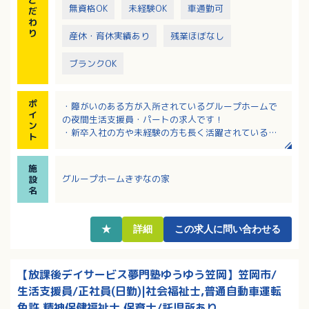
こ
無資格OK
未経験OK
車通勤可
だ
わ
り
産休・育休実績あり
残業ほぼなし
ブランクOK
ポ
・障がいのある方が入所されているグループホームで
イ
の夜間生活支援員・パートの求人です！
ン
・新卒入社の方や未経験の方も長く活躍されている法
ト
人です！
・勤務日数や曜日はご相談可能です！
施
・応募についてはまず見学からでも可能です！
グループホームきずなの家
設
名
★
詳細
この求人に問い合わせる
【放課後デイサービス夢門塾ゆうゆう笠岡】笠岡市/
生活支援員/正社員(日勤)|社会福祉士,普通自動車運転
免許,精神保健福祉士,保育士/託児所あり