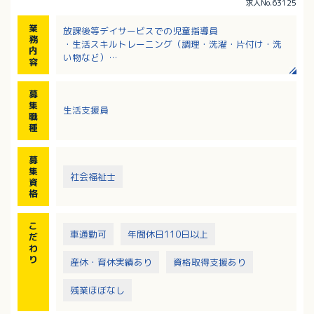
求人No.63125
業
放課後等デイサービスでの児童指導員
務
・生活スキルトレーニング（調理・洗濯・片付け・洗
内
い物など）
容
・集団生活の中でのルール確認と実践のサポート（運
動・創作活動など）
募
・おこさまの送迎、保護者の方の対応、記録作成など
集
生活支援員
職
種
募
集
社会福祉士
資
格
こ
車通勤可
年間休日110日以上
だ
わ
り
産休・育休実績あり
資格取得支援あり
残業ほぼなし