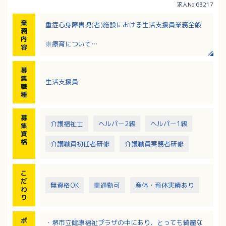
求人No.63217
業
重症心身障害児(者)施設における生活支援員業務全般
務
内
※療育について
容
・阪堺電車を貸切り。海遊館やハーベストの丘などへ
遠足も行います。
募
・夏にはプール療育等、余暇も一緒に。利用者様の喜
集
生活支援員
びを一緒に感じます。
職
・季節ごとにテーマに合わせたイベント開催。季節を
種
感じる活動を行います。
・大仙公園が施設隣にあり、ご家族の方やガイドヘル
募
パーと外出もします。
介護福祉士
ヘルパー2級
ヘルパー1級
集
資
格
介護職員初任者研修
介護職員実務者研修
こ
だ
無資格OK
車通勤可
産休・育休実績あり
わ
り
ポ
・堺市立健康福祉プラザの中にあり、とっても綺麗な