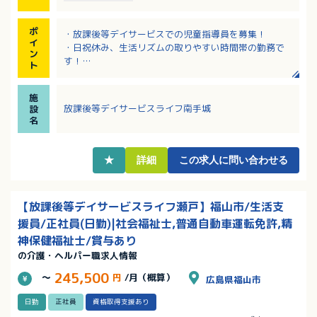
ポ
・放課後等デイサービスでの児童指導員を募集！
イ
・日祝休み、生活リズムの取りやすい時間帯の勤務で
ン
す！
ト
・研修制度や資格取得支援制度、永年勤続表彰制度な
ど福利厚生充実！
施
・年間休日112日！残業ほとんどなし！ワークライフバ
放課後等デイサービスライフ南手城
設
ランス重視で働ける職場です。
名
・子育てに理解のある職場です！学校行事や子供の病
気等、突発的な休暇等も相談ができます！
★
詳細
この求人に問い合わせる
【放課後等デイサービスライフ瀬戸】福山市/生活支
援員/正社員(日勤)|社会福祉士,普通自動車運転免許,精
神保健福祉士/賞与あり
の介護・ヘルパー職求人情報
245,500
～
円
/月（概算）
広島県福山市
日勤
正社員
資格取得支援あり