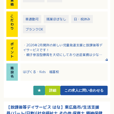
資
格
こ
車通勤可
残業ほぼなし
日・祝休み
だ
わ
り
ブランクOK
ポ
・2026年2月開所の新しい児童発達支援と放課後等デ
イ
イサービスです！
ン
・親子参加型療育を大切にしており送迎業務は少なめ
ト
です！
・利用者支援に加えて家族面談や関係機関連携にも関
施
われます！
はぴくる・Kids 福富校
設
・採用後の研修がありブランクのある方も応募しやす
名
い環境です！
・無料駐車場がありマイカー通勤にも対応していま
す！
★
詳細
この求人に問い合わせる
【放課後等デイサービス はな】東広島市/生活支援
員/パート(日勤)|社会福祉士,その他,保育士,精神保健