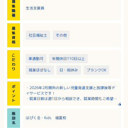
募
・校舎運営
集
生活支援員
※近隣への送迎業務をお願いする事があります
職
※親子参加型療育を目的とした、就学前～18歳まで対
種
象
募
集
社会福祉士
その他
資
格
こ
車通勤可
年間休日110日以上
だ
わ
り
残業ほぼなし
日・祝休み
ブランクOK
ポ
・2026年2月開所の新しい児童発達支援と放課後等デ
イ
イサービスです！
ン
・就業日数は週1日から相談でき、就業時間もご希望に
ト
応じていただけます！
・時給1,200円～2,000円で経験や前職も考慮されま
施
す！
はぴくる・Kids 福富校
設
・採用後の研修がありブランクのある方も応募しやす
名
い環境です！