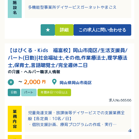
施
組んでいる法人です
多機能型事業所デイサービスガーネットやまごえ
設
・日曜日が固定休みの完全週休二日制でプライベート
名
の予定が立てやすい！
★
詳細
この求人に問い合わせる
【はぴくる・Kids 福富校】岡山市南区/生活支援員/
パート(日勤)|社会福祉士,その他,作業療法士,理学療法
士,保育士,言語聴覚士/完全週休二日
の介護・ヘルパー職求人情報
2,000
～
円
岡山県岡山市南区
日勤
パート
年間休日110日以上
求人No.66566
業
児童発達支援・放課後等デイサービスでの支援業務全
務
般【各定員：10名／日】
内
・個別支援計画、療育プログラムの作成・実行
容
・利用者や家族との面談・支援
・関係機関との連携