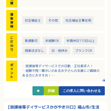
種
募
集
社会福祉士
その他
社会福祉主事任用
資
格
こ
車通勤可
未経験OK
年間休日110日以上
だ
わ
り
残業ほぼなし
日・祝休み
ブランクOK
ポ
・放課後等デイサービスでの日勤・正社員求人！
イ
・経験不問！障がいのあるお子さんの支援にご興味の
ン
ある方におすすめ！
ト
・療育記録にはタブレット・PCを使用するため、PCの
基本操作スキルは必須となります
・日・祝が固定休！年末年始もお休みです！残業もほ
★
詳細
この求人に問い合わせる
ぼなし！
・受講料一部補助制度あり！自己啓発やスキルアップ
などの支援あり！
【放課後等デイサービスかがやき川口】福山市/生活