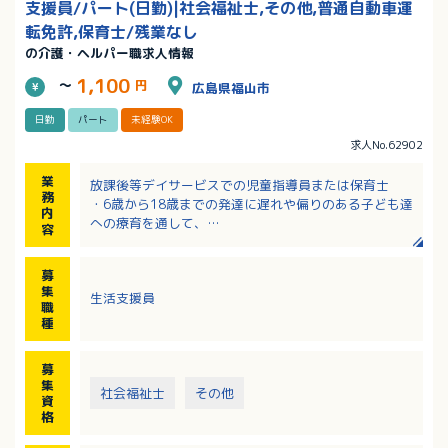
支援員/パート(日勤)|社会福祉士,その他,普通自動車運
転免許,保育士/残業なし
の介護・ヘルパー職求人情報
1,100
～
円
広島県福山市
日勤
パート
未経験OK
求人No.62902
業
放課後等デイサービスでの児童指導員または保育士
務
・6歳から18歳までの発達に遅れや偏りのある子ども達
内
への療育を通して、
容
社会技能の取得を目指し、生きがいの持てる支援を
行います。
募
集
生活支援員
職
種
募
集
社会福祉士
その他
資
格