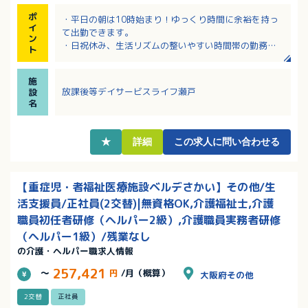
ポ
・平日の朝は10時始まり！ゆっくり時間に余裕を持っ
イ
て出勤できます。
ン
・日祝休み、生活リズムの整いやすい時間帯の勤務で
ト
す！
・研修制度や資格取得支援制度、永年勤続表彰制度な
施
ど福利厚生充実！
放課後等デイサービスライフ瀬戸
設
・年間休日112日！残業ほとんどなし！ワークライフバ
名
ランス重視で働ける職場です。
・子育てに理解のある職場です！学校行事や子供の病
気等、突発的な休暇等も相談ができます！
★
詳細
この求人に問い合わせる
【重症児・者福祉医療施設ベルデさかい】その他/生
活支援員/正社員(2交替)|無資格OK,介護福祉士,介護
職員初任者研修（ヘルパー2級）,介護職員実務者研修
（ヘルパー1級）/残業なし
の介護・ヘルパー職求人情報
257,421
～
円
/月（概算）
大阪府その他
2交替
正社員