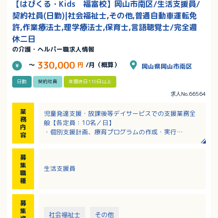
【はぴくる・Kids 福富校】岡山市南区/生活支援員/
契約社員(日勤)|社会福祉士,その他,普通自動車運転免
許,作業療法士,理学療法士,保育士,言語聴覚士/完全週
休二日
の介護・ヘルパー職求人情報
330,000
～
円
/月（概算）
岡山県岡山市南区
日勤
契約社員
年間休日110日以上
求人No.66564
業
児童発達支援・放課後等デイサービスでの支援業務全
務
般【各定員：10名／日】
内
・個別支援計画、療育プログラムの作成・実行
容
・利用者や家族との面談・支援
・関係機関との連携
募
・校舎運営
集
生活支援員
※近隣への送迎業務をお願いする事があります（社用
職
車、軽四あり）
種
※親子参加型療育を目的とした、就学前～18歳まで対
象
募
集
社会福祉士
その他