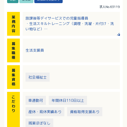
求人No.63119
業
放課後等デイサービスでの児童指導員
務
・生活スキルトレーニング（調理・洗濯・片付け・洗
内
い物など）
容
・集団生活の中でのルール確認と実践のサポート（運
動・創作活動など）
募
・おこさまの送迎、保護者の方の対応、記録作成など
集
生活支援員
職
種
募
集
社会福祉士
資
格
こ
車通勤可
年間休日110日以上
だ
わ
り
産休・育休実績あり
資格取得支援あり
残業ほぼなし