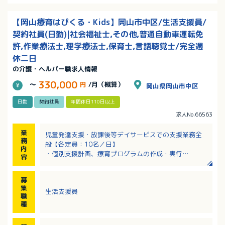
【岡山療育はぴくる・Kids】岡山市中区/生活支援員/
契約社員(日勤)|社会福祉士,その他,普通自動車運転免
許,作業療法士,理学療法士,保育士,言語聴覚士/完全週
休二日
の介護・ヘルパー職求人情報
330,000
～
円
/月（概算）
岡山県岡山市中区
日勤
契約社員
年間休日110日以上
求人No.66563
業
児童発達支援・放課後等デイサービスでの支援業務全
務
般【各定員：10名／日】
内
・個別支援計画、療育プログラムの作成・実行
容
・利用者や家族との面談・支援
・関係機関との連携
募
・校舎運営
集
生活支援員
※近隣への送迎業務をお願いする事があります（社用
職
車、軽四あり）
種
※親子参加型療育を目的とした、就学前～18歳まで対
象