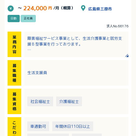
224,000
～
円
/月（概算）
広島県三原市
日勤
正社員
求人No.66176
業
障害福祉サービス事業として、生活介護事業と就労支
務
援Ｂ型事業を行っております。
内
容
生活支援員として、通所されて来られる利用者の支援
（介助、援助、送迎）と
募
就労支援事業（印刷事業、クリーニング事業、内職作
集
生活支援員
業、リサイクル活動）に関する業務を
職
おこなっていただきます。
種
募
集
社会福祉士
介護福祉士
資
格
こ
車通勤可
年間休日110日以上
だ
わ