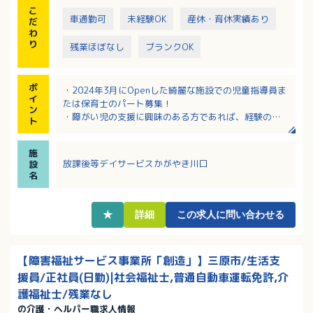
こ
車通勤可
未経験OK
産休・育休実績あり
だ
わ
り
残業ほぼなし
ブランクOK
ポ
・2024年3月にOpenした綺麗な施設での児童指導員ま
イ
たは保育士のパート募集！
ン
・障がい児の支援に興味のある方であれば、経験のな
ト
い方からの応募も歓迎します。
・保育士、小学校教諭、中学校教諭、高等学校・幼稚
施
園教諭免許、社会福祉士いずれかの資格を所持で応募
放課後等デイサービスかがやき川口
設
可能です。
名
・休日、勤務時間について、学校行事や子供の病気等
の急な休み相談可能。
・週3日〜週5日のパート勤務です。
★
詳細
この求人に問い合わせる
【障害福祉サービス事業所「創造」】三原市/生活支
援員/正社員(日勤)|社会福祉士,普通自動車運転免許,介
護福祉士/残業なし
の介護・ヘルパー職求人情報