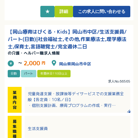
・子育て中の方は、学校行事などでのお休みにも柔軟
に対応してもらえます！
★
詳細
この求人に問い合わせる
・無料駐車場完備！マイカー通勤OK！
【岡山療育はぴくる・Kids】岡山市中区/生活支援員/
パート(日勤)|社会福祉士,その他,作業療法士,理学療法
士,保育士,言語聴覚士/完全週休二日
の介護・ヘルパー職求人情報
2,000
～
円
岡山県岡山市中区
日勤
パート
年間休日110日以上
求人No.66565
業
児童発達支援・放課後等デイサービスでの支援業務全
務
般【各定員：10名／日】
内
・個別支援計画、療育プログラムの作成・実行
容
・利用者や家族との面談・支援
・関係機関との連携
募
・校舎運営
集
生活支援員
※近隣への送迎業務をお願いする事があります
職
※親子参加型療育を目的とした、就学前～18歳まで対
種