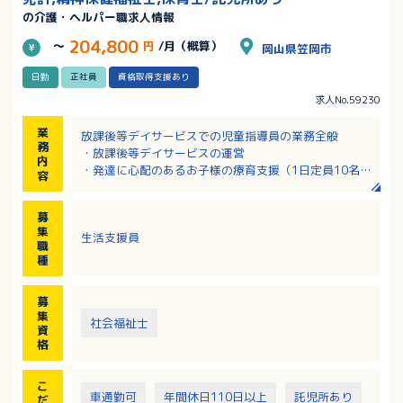
の介護・ヘルパー職求人情報
204,800
～
円
/月（概算）
岡山県笠岡市
日勤
正社員
資格取得支援あり
求人No.59230
業
放課後等デイサービスでの児童指導員の業務全般
務
・放課後等デイサービスの運営
内
・発達に心配のあるお子様の療育支援（1日定員10名ま
容
で）
・送迎（学校～事業所・事業所～自宅）
募
※学校の授業終了後、児童支援員として運動や遊び、
集
生活支援員
勉強などを一緒にし、活動支援や療育指導、発達段階
職
に応じて訓練や創作活動をおこないます。
種
※お子様の個性に応じてさまざまな訓練や創作活動を
おこないます。
募
集
社会福祉士
夢門塾笠岡：岡山県笠岡市西大島新田161－1
資
夢門塾奈良津1組：福山市奈良津町1丁目2番13号
格
夢門塾奈良津2組：福山市奈良津町1丁目2番20号
こ
上記いずれかの配属となります。
車通勤可
年間休日110日以上
託児所あり
だ