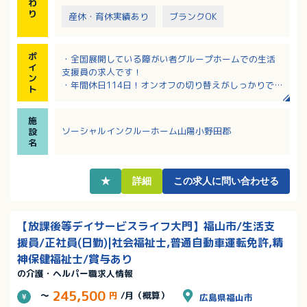
わ
り
産休・育休実績あり
ブランクOK
ポ
・全国展開している障がい者グループホームでの生活
イ
支援員の求人です！
ン
・年間休日114日！オンオフの切り替えがしっかりでき
ト
る働き方！
・月給30万円～！広域生活支援員として近隣の複数施
施
設での就業です！
ソーシャルインクルーホーム山陽小野田郡
設
・幅広い年齢のスタッフが活躍中！定年70歳で長く安
名
定して勤務いただけます！
★
詳細
この求人に問い合わせる
【放課後等デイサービスライフ大門】福山市/生活支
援員/正社員(日勤)|社会福祉士,普通自動車運転免許,精
神保健福祉士/賞与あり
の介護・ヘルパー職求人情報
245,500
～
円
/月（概算）
広島県福山市