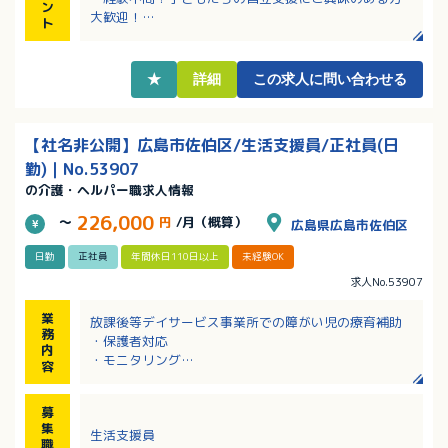
ン
大歓迎！
ト
・療育にはタブレット・PCを使用します
・日・祝が固定休！年末年始もお休みです！残業もほ
ぼナシ！
★
詳細
この求人に問い合わせる
・研修の受講料については一部補助制度あり！
【社名非公開】広島市佐伯区/生活支援員/正社員(日
勤)｜No.53907
の介護・ヘルパー職求人情報
226,000
～
円
/月（概算）
広島県広島市佐伯区
日勤
正社員
年間休日110日以上
未経験OK
求人No.53907
業
放課後等デイサービス事業所での障がい児の療育補助
務
・保護者対応
内
・モニタリング
容
・業務関連研修会、支援会議等への参加
・記録作成等の付随業務（タブレット・PCを使用）
募
※対象は小学生〜高校生ですが、小学校高学年〜中学
集
生活支援員
生の利用者が多い事業所です。
職