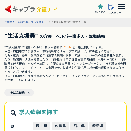
気になる
申し込み
メニュー
介護求人・転職のキャプラ介護ナビ
”生活支援員”の介護求人一覧
”生活支援員”
の介護・ヘルパー職求人・転職情報
”生活支援員”の介護・ヘルパー職求人情報は
235件
を一般公開しています。
中国・四国地方の介護求人・転職情報なら「キャプラ介護ナビ」にお任せください。
岡山・広島・香川・愛媛などの介護求人情報が満載！介護・ヘルパー系の希望職種から探し
たり、勤務地・地域から探したり、介護福祉士や介護職員実務者研修（ヘルパー1級）、介護
職員初任者研修（ヘルパー2級）、介護支援専門員（ケアマネージャー）、主任介護支援専門
員（主任ケアマネージャー）、社会福祉士、社会福祉主事任用などの保有資格から探したり
することができます。
中国・四国地方に展開する総合人材サービス会社キャリアプランニングがあなたの仕事探し
をサポートいたします。
生活支援員 ×
求人情報を探す
岡山県
広島県
香川県
愛媛県
県