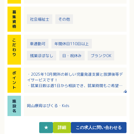
象
募
集
社会福祉士
その他
資
格
こ
車通勤可
年間休日110日以上
だ
わ
り
残業ほぼなし
日・祝休み
ブランクOK
ポ
・2025年10月開所の新しい児童発達支援と放課後等デ
イ
イサービスです！
ン
・就業日数は週1日から相談でき、就業時間もご希望に
ト
応じていただけます！
・時給1,200円～2,000円で経験や前職も考慮されま
施
す！
岡山療育はぴくる・Kids
設
・採用後の研修がありブランクのある方も応募しやす
名
い環境です！
・子育て中の方は、学校行事などでのお休みにも柔軟
に対応してもらえます！
★
詳細
この求人に問い合わせる
・無料駐車場完備！マイカー通勤OK！