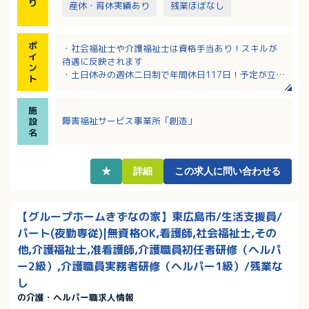
り
産休・育休実績あり
残業ほぼなし
ポ
・社会福祉士や介護福祉士は資格手当あり！スキルが
イ
待遇に反映されます
ン
・土日休みの週休二日制で年間休日117日！予定が立て
ト
やすいです
・8：00～17：00の勤務で時間外労働なし！生活リズ
施
ムが整います
障害福祉サービス事業所「創造」
設
・昇給実績あり！長く働くほど収入アップを目指せま
名
す
★
詳細
この求人に問い合わせる
【グループホームきずなの家】東広島市/生活支援員/
パート(夜勤専従)|無資格OK,看護師,社会福祉士,その
他,介護福祉士,准看護師,介護職員初任者研修（ヘルパ
ー2級）,介護職員実務者研修（ヘルパー1級）/残業な
し
の介護・ヘルパー職求人情報