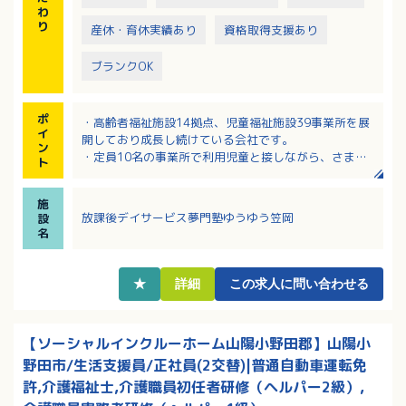
わ
り
産休・育休実績あり
資格取得支援あり
ブランクOK
ポ
・高齢者福祉施設14拠点、児童福祉施設39事業所を展
イ
開しており成長し続けている会社です。
ン
・定員10名の事業所で利用児童と接しながら、さまざ
ト
まな成長や変化を見られるやりがいの大きな仕事で
す。
施
・応募資格：保育士、教員免許、幼稚園教諭、社会福
放課後デイサービス夢門塾ゆうゆう笠岡
設
祉士、精神保健福祉士などの有資格者、または放課後
名
デイサービス、放課後児童クラブなどの実務経験２年
以上の経験者
・入社後のフォローアップからOJTまで充実した研修
★
詳細
この求人に問い合わせる
制度があるので安心して仕事に臨めます。
【ソーシャルインクルーホーム山陽小野田郡】山陽小
野田市/生活支援員/正社員(2交替)|普通自動車運転免
許,介護福祉士,介護職員初任者研修（ヘルパー2級）,