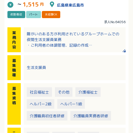
1,515
～
円
広島県東広島市
夜勤専従
パート
未経験OK
求人No.64056
業
障がいのある方が利用されているグループホームでの
務
夜間生活支援員業務
内
・ご利用者の体調管理、記録の作成
容
・食事、排せつなど必要な支援
・施設内の清掃
募
・夜間帯の見守り など
集
生活支援員
※グループホーム利用者（定員5名）、併設ショートス
職
テイ（定員3名）
種
※支援員2名体制のため、安心して支援を行える職場環
境あり
募
社会福祉士
その他
介護福祉士
集
資
格
ヘルパー2級
ヘルパー1級
介護職員初任者研修
介護職員実務者研修