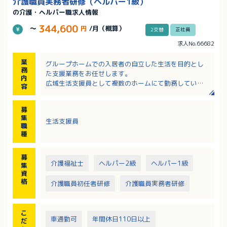
介護職員実務者研修（ヘルパー1級）
の介護・ヘルパー職求人情報
344,600
～
円
/月（概算）
2交替
正社員
求人No.66682
業
グループホームでの入居者の自立した生活を目的とし
務
た支援業務をお任せします。
内
広域生活支援員として複数のホームにて勤務していた
容
だきます。※ご自宅から車で片道1時間程度の範囲で
す。
募
・お食事準備
集
生活支援員
・相談・お話し相手
職
・通院・買い物同行
種
・服薬管理
・介助が必要な方に対して食事・入浴・排泄業務
募
・清掃、洗濯業務
介護福祉士
ヘルパー2級
ヘルパー1級
集
・消灯後の巡回（不眠時の入居者様支援）
資
・その他生活援助や見守り
格
介護職員初任者研修
介護職員実務者研修
・パートスタッフの教育・サポート など
※利用者定員：20名
※管理者・エリアマネージャーへのキャリアアップも
こ
可能です。
車通勤可
年間休日110日以上
だ