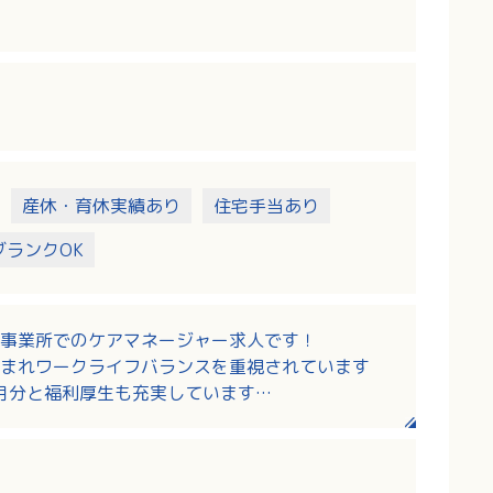
宮島町・吉和村を除く）・大竹市
産休・育休実績あり
住宅手当あり
ブランクOK
事業所でのケアマネージャー求人です！
まれワークライフバランスを重視されています
ヶ月分と福利厚生も充実しています
！