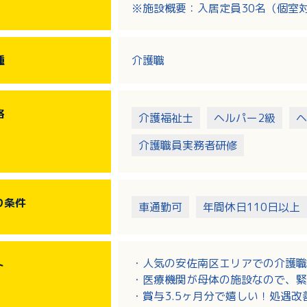
※施設概要：入居定員30名（個室
※医療法人が母体の施設のため主治
安心です。
※ヘルパーステーションまどかとの
種
介護職
向け住宅まどかのみです。
格
介護福祉士
ヘルパー2級
ヘ
介護職員実務者研修
り
条件
車通勤可
年間休日110日以上
・人気の安佐南区エリアでの介護職
ト
・医療機関が母体の施設なので、緊
・賞与3.5ヶ月分で嬉しい！処遇