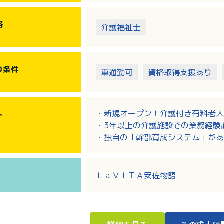
・本社への業務報告
・介護現場業務
格
介護福祉士
・医療への報告
・ケア記録
り
条件
車通勤可
資格取得支援あり
・新規オープン！介護付き有料老人
ト
・3年以上の介護施設での業務経験
・独自の「幹部育成システム」があ
格取得支援制度あり！
・定年制がないため、生涯現役で活
・勤務日数・時間などいろいろご相
ＬａＶＩＴＡ安佐物語
にも理解があります！