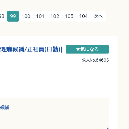
98
99
100
101
102
103
104
次へ
職候補/正社員(日勤)|
★気になる
求人No.64605
候補