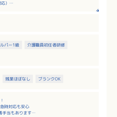
対応）
医との連携がしやすく、日中は看護師がいるため
兼務になりますが、訪問先はサービス付き高齢者
ルパー1級
介護職員初任者研修
残業ほぼなし
ブランクOK
！
急時対応も安心
改善手当もあります