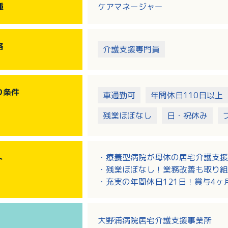
※対象地域：廿日市市（旧佐伯町・
種
ケアマネージャー
格
介護支援専門員
り
条件
車通勤可
年間休日110日以上
残業ほぼなし
日・祝休み
・療養型病院が母体の居宅介護支援
ト
・残業ほぼなし！業務改善も取り組
・充実の年間休日121日！賞与4
・マイカー通勤可！駐車場無料です
大野浦病院居宅介護支援事業所