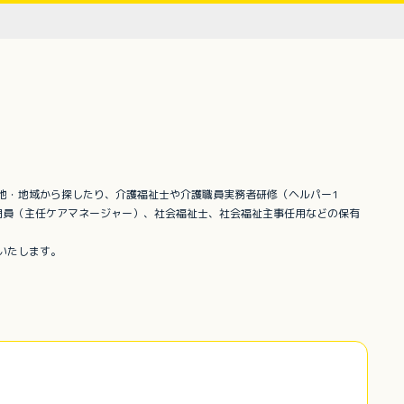
地・地域から探したり、介護福祉士や介護職員実務者研修（ヘルパー1
門員（主任ケアマネージャー）、社会福祉士、社会福祉主事任用などの保有
いたします。