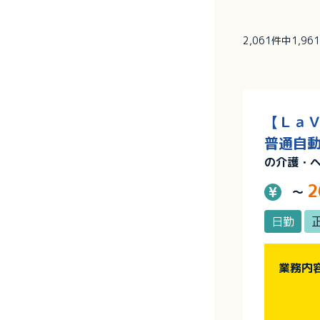
2,061件中1,9
【ＬａＶ
普通自動
の介護・
2
～
日勤
業務内