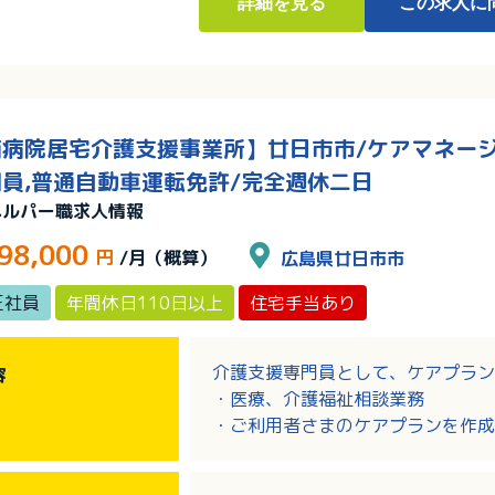
詳細
を見る
この求人に
病院居宅介護支援事業所】廿日市市/ケアマネージャ
員,普通自動車運転免許/完全週休二日
ヘルパー職求人情報
98,000
円
/月（概算）
広島県廿日市市
正社員
年間休日110日以上
住宅手当あり
介護支援専門員として、ケアプラン
容
・医療、介護福祉相談業務
・ご利用者さまのケアプランを作成
・書類作成、モニタリング、各サー
※ケアプランソフトの入力等の為に