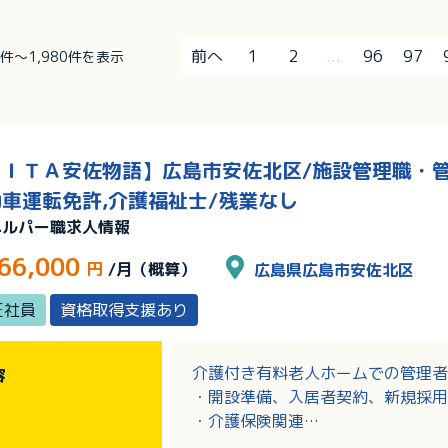
前へ
1
2
...
96
97
61件～1,980件を表示
ＩＴＡ安佐物語】広島市安佐北区/施設管理職・管理
車運転免許,介護福祉士/残業なし
ヘルパー職求人情報
66,000
円
/月（概算）
広島県広島市安佐北区
正社員
資格取得支援あり
介護付き有料老人ホームでの管理者
容
・開設準備、入居者契約、新規採用
・介護保険関連
・事業所の周知活動