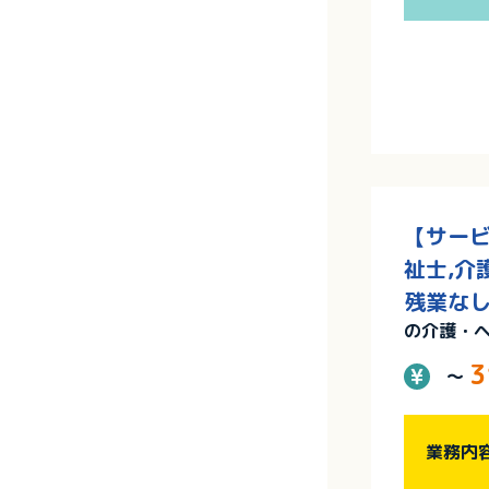
【サービ
祉士,介
残業な
の介護・
3
～
業務内