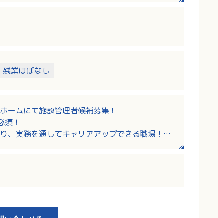
残業ほぼなし
ホームにて施設管理者候補募集！
必須！
り、実務を通してキャリアアップできる職場！資
躍し続けることができます！
談できる職場です！学校行事・家事・育児の都合