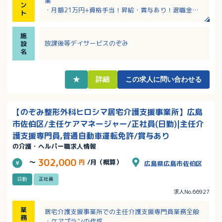
集
ン
・月額21万円+資格手当！昇給・賞与あり！退職金制
ト
度と退職金共済加入もあり福利厚生充実
・日曜は毎週お休みの完全週休2日制！残業もほぼあり
施
ません！家事や育児と両立しやすいお仕事
放課後等デイサービスのぞみ
設
・「子どもが好き」という気持ちやお人柄重視の採用
名
です
・子どもと関わる仕事経験や小学校教諭免許（専修・1
種・2種）保持者歓迎
★
詳細
この求人に問い合わせる
【のぞみ整形外科ヒロシマ居宅介護支援事業所】広島
市佐伯区/主任ケアマネージャー/正社員(日勤)|主任介
護支援専門員,普通自動車運転免許/賞与あり
の介護・ヘルパー職求人情報
302,000
～
円
/月（概算）
広島県広島市佐伯区
日勤
正社員
求人No.66927
業
居宅介護支援事業所での主任介護支援専門員業務全般
務
・ケアプランの作成