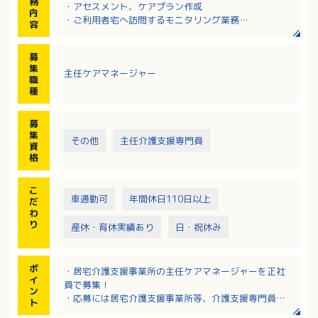
務
・アセスメント、ケアプラン作成
内
・ご利用者宅へ訪問するモニタリング業務
容
・サービス担当者会議の開催
・他機関との連絡調整等
募
利用者さまやご家族へ提案、利用者さまの生活が少し
集
主任ケアマネージャー
ずつ改善できるようなケアプランを作成し、チームケ
職
アを行うお仕事です。
種
募
集
その他
主任介護支援専門員
資
格
こ
車通勤可
年間休日110日以上
だ
わ
り
産休・育休実績あり
日・祝休み
ポ
・居宅介護支援事業所の主任ケアマネージャーを正社
イ
員で募集！
ン
・応募には居宅介護支援事業所等、介護支援専門員と
ト
しての5年以上の実務経験必須！