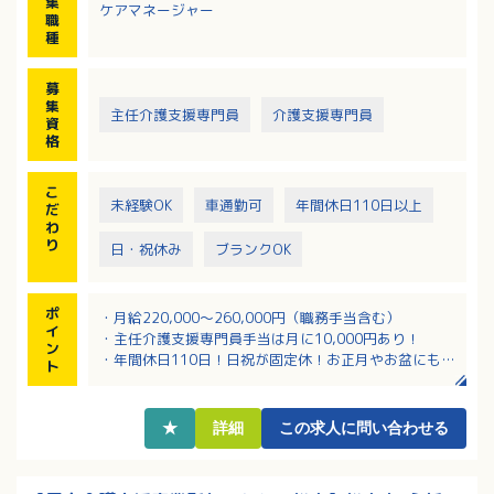
集
ケアマネージャー
・モニタリング訪問および記録業務
職
・要介護認定の申請代行や更新手続きの支援
種
・医療機関や地域包括支援センターとの連携
募
集
主任介護支援専門員
介護支援専門員
資
格
こ
未経験OK
車通勤可
年間休日110日以上
だ
わ
り
日・祝休み
ブランクOK
ポ
・月給220,000～260,000円（職務手当含む）
イ
・主任介護支援専門員手当は月に10,000円あり！
ン
・年間休日110日！日祝が固定休！お正月やお盆にもお
ト
休みあり！
・無料駐車場完備、マイカー通勤も可能！
・クリニック・デイケア・訪問看護ステーションを運
★
詳細
この求人に問い合わせる
営する医療法人が運営母体！