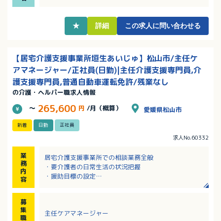
のバランスが取りやすい環境です！
・採用時から有給休暇10日付与！その他慶弔や永年勤
続による特別休暇もあります
★
詳細
この求人に問い合わせる
・マイカー通勤可・駐車場完備で通勤手当は実費支給
です！
【居宅介護支援事業所垣生あいじゅ】松山市/主任ケ
アマネージャー/正社員(日勤)|主任介護支援専門員,介
護支援専門員,普通自動車運転免許/残業なし
の介護・ヘルパー職求人情報
265,600
～
円
/月（概算）
愛媛県松山市
新着
日勤
正社員
求人No.60332
業
居宅介護支援事業所での相談業務全般
務
・要介護者の日常生活の状況把握
内
・援助目標の設定
容
・ケアプラン（介護サービス計画）の作成
※介護を必要とされる方のお宅を訪問して対応します
募
※エリア：松山市内（社用車を使用）
集
主任ケアマネージャー
職