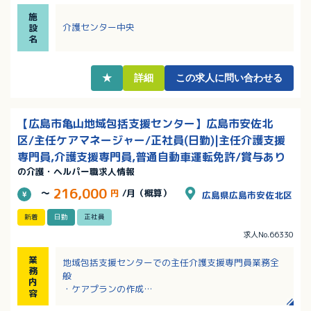
・年間休日123日！土日祝他休の完全週休二日制！
施
・サンキ・ウエルビィならではの充実した職種別・階
介護センター中央
設
層別研修があり、安心！
名
・資格取得支援があり、スキルアップも目指せます！
★
詳細
この求人に問い合わせる
【広島市亀山地域包括支援センター】広島市安佐北
区/主任ケアマネージャー/正社員(日勤)|主任介護支援
専門員,介護支援専門員,普通自動車運転免許/賞与あり
の介護・ヘルパー職求人情報
216,000
～
円
/月（概算）
広島県広島市安佐北区
新着
日勤
正社員
求人No.66330
業
地域包括支援センターでの主任介護支援専門員業務全
務
般
内
・ケアプランの作成
容
・総合相談支援