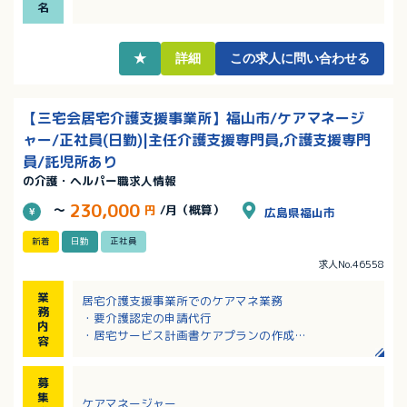
名
★
詳細
この求人に問い合わせる
【三宅会居宅介護支援事業所】福山市/ケアマネージ
ャー/正社員(日勤)|主任介護支援専門員,介護支援専門
員/託児所あり
の介護・ヘルパー職求人情報
230,000
～
円
/月（概算）
広島県福山市
新着
日勤
正社員
求人No.46558
業
居宅介護支援事業所でのケアマネ業務
務
・要介護認定の申請代行
内
・居宅サービス計画書ケアプランの作成
容
・介護方法、福祉用具についてのご提案
・介護保険で受けられる居宅介護・支援サービスの紹
募
介や調整・手続きなど
集
ケアマネージャー
※利用者さんの拡大による増員募集