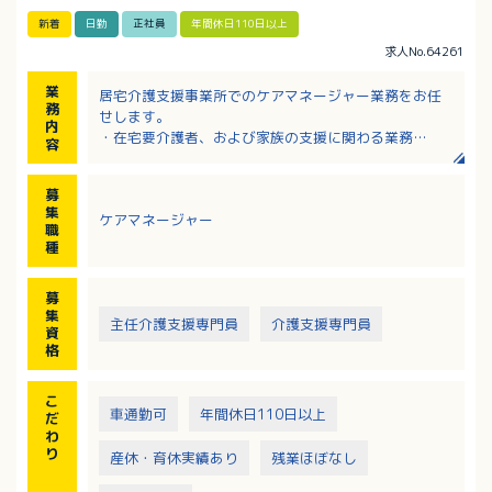
新着
日勤
正社員
年間休日110日以上
求人No.64261
業
居宅介護支援事業所でのケアマネージャー業務をお任
務
せします。
内
・在宅要介護者、および家族の支援に関わる業務
容
・利用者宅を訪問しての相談援助業務
・介護保険制度下におけるケアマネージャー業務
募
※エリア：西区（主に己斐）を主とする近隣地域
集
ケアマネージャー
職
種
募
集
主任介護支援専門員
介護支援専門員
資
格
こ
車通勤可
年間休日110日以上
だ
わ
り
産休・育休実績あり
残業ほぼなし