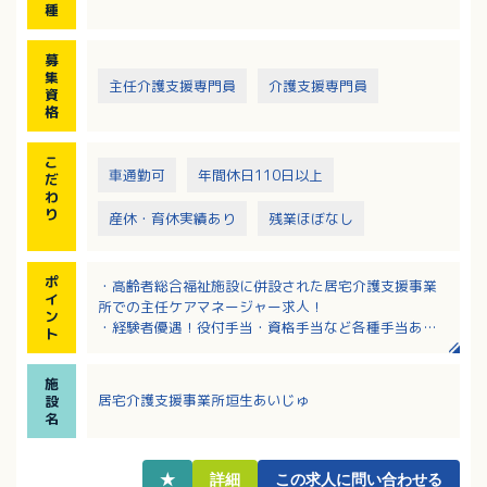
種
募
集
主任介護支援専門員
介護支援専門員
資
格
こ
車通勤可
年間休日110日以上
だ
わ
り
産休・育休実績あり
残業ほぼなし
ポ
・高齢者総合福祉施設に併設された居宅介護支援事業
イ
所での主任ケアマネージャー求人！
ン
・経験者優遇！役付手当・資格手当など各種手当あ
ト
り！
・大手法人母体で安心！研修や教育体制なども充実！
施
・複数施設があり法人内でキャリアアップを目指せま
居宅介護支援事業所垣生あいじゅ
設
す！
名
・定年一律65歳、再雇用制度を利用して上限70歳まで
長く活躍していただける職場です
★
詳細
この求人に問い合わせる