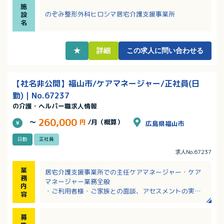
施
・社用車ありで外出業務にも対応しやすいです！
のぞみ整形外科ヒロシマ居宅介護支援事業所
設
・育児休業と介護休業の取得実績があります！
名
★
詳細
この求人に問い合わせる
【社名非公開】福山市/ケアマネージャー/正社員(日
勤)｜No.67237
の介護・ヘルパー職求人情報
260,000
～
円
/月（概算）
広島県福山市
日勤
正社員
求人No.67237
業
居宅介護支援事業所での主任ケアマネージャー・ケア
務
マネージャー業務全般
内
・ご利用者様・ご家族との面談、アセスメントの実施
容
・ケアプラン（居宅サービス計画書）の作成・見直し
・サービス担当者会議の開催・参加
募
・介護サービス事業所との連絡・調整、情報共有