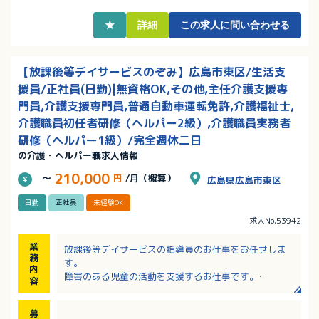
★
詳細
この求人に問い合わせる
【放課後等デイサービスのぞみ】広島市東区/生活支
援員/正社員(日勤)|無資格OK,その他,主任介護支援専
門員,介護支援専門員,普通自動車運転免許,介護福祉士,
介護職員初任者研修（ヘルパー2級）,介護職員実務者
研修（ヘルパー1級）/完全週休二日
の介護・ヘルパー職求人情報
210,000
～
円
/月（概算）
広島県広島市東区
日勤
正社員
未経験OK
求人No.53942
業
放課後等デイサービスの指導員のお仕事をお任せしま
務
す。
内
障害のある児童の活動を支援するお仕事です。
容
＜支援内容＞
・音楽活動、パソコン活動
募
・畑で野菜作り