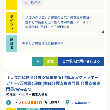
日・祝休み
ポ
・地域のクリニック運営の居宅介護支援事業所！
イ
・医師との距離も近く協力体制が整っています！
ン
・年間休日125日！土日祝日休み！
ト
・車通勤OK！最寄りバス停からも徒歩1分！
施
おれんじ居宅介護支援事業所
設
名
★
詳細
この求人に問い合わせる
【しまたに居宅介護支援事業所】福山市/ケアマネー
ジャー/正社員(日勤)|主任介護支援専門員,介護支援専
門員/賞与あり
の介護・ヘルパー職求人情報
260,000
～
円
/月（概算）
広島県福山市