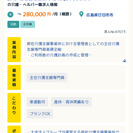
の介護・ヘルパー職求人情報
280,000
～
円
/月（概算）
広島県廿日市市
日勤
正社員
求人No.67073
業
居宅介護支援事業所における管理者としての主任介護
務
支援専門員業務全般
内
・ご利用者の介護計画の作成と管理
容
（アセスメント、サービス計画書作成、担当者会議対
応、モニタリング、介護認定の手続き）
募
・新規ご利用者、ご家族との対応 など
集
主任介護支援専門員
資
格
こ
車通勤可
産休・育休実績あり
だ
わ
り
ブランクOK
ポ
・大手法人グループが運営する居宅介護支援事業所で