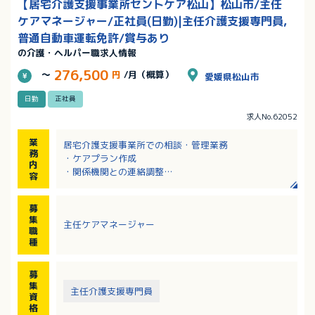
【居宅介護支援事業所セントケア松山】松山市/主任
ケアマネージャー/正社員(日勤)|主任介護支援専門員,
普通自動車運転免許/賞与あり
の介護・ヘルパー職求人情報
276,500
～
円
/月（概算）
愛媛県松山市
日勤
正社員
求人No.62052
業
居宅介護支援事業所での相談・管理業務
務
・ケアプラン作成
内
・関係機関との連絡調整
容
・お客様の生活相談
・居宅の管理業務全般
募
・事業所の介護支援専門員の管理
集
主任ケアマネージャー
・居宅介護支援の利用の申込みに係る調整
職
・業務の実施状況の把握その他の管理 など
種
募
集
主任介護支援専門員
資
格