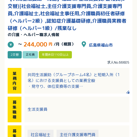
交替)|社会福祉士,主任介護支援専門員,介護支援専門
員,介護福祉士,社会福祉主事任用,介護職員初任者研修
（ヘルパー2級）,認知症介護基礎研修,介護職員実務者
研修（ヘルパー1級）/残業なし
の介護・ヘルパー職求人情報
244,000
～
円
/月（概算）
広島県福山市
2交替
正社員
年間休日110日以上
求人No.66605
業
共同生活援助（グループホーム4名）と短期入所（1
務
名）における支援員としての業務全般
内
・見守り、体位変換等の支援
容
・朝食の準備、食事の介助 ほか
募
集
生活支援員
職
種
募
社会福祉士
主任介護支援専門員
集