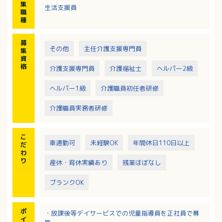
集
生活支援員
・お茶やお花など心を育てるプログラム
職
・送迎
種
※利用定員：１０名
募
その他
主任介護支援専門員
集
資
格
介護支援専門員
介護福祉士
ヘルパー2級
ヘルパー1級
介護職員初任者研修
介護職員実務者研修
こ
車通勤可
未経験OK
年間休日110日以上
だ
わ
り
産休・育休実績あり
残業ほぼなし
ブランクOK
ポ
・放課後等デイサービスでの児童指導員を正社員で募
イ