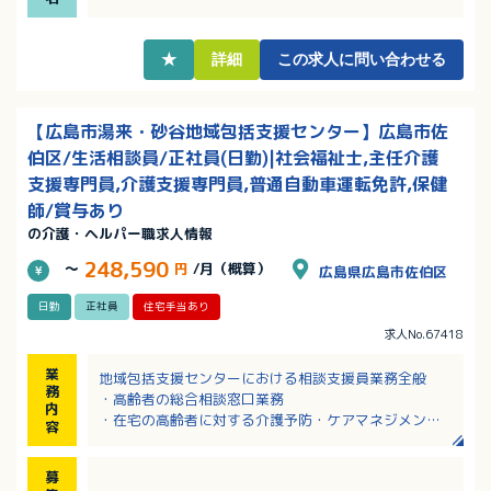
回程度のシフト勤務！
★
詳細
この求人に問い合わせる
【広島市湯来・砂谷地域包括支援センター】広島市佐
伯区/生活相談員/正社員(日勤)|社会福祉士,主任介護
支援専門員,介護支援専門員,普通自動車運転免許,保健
師/賞与あり
の介護・ヘルパー職求人情報
248,590
～
円
/月（概算）
広島県広島市佐伯区
日勤
正社員
住宅手当あり
求人No.67418
業
地域包括支援センターにおける相談支援員業務全般
務
・高齢者の総合相談窓口業務
内
・在宅の高齢者に対する介護予防・ケアマネジメント
容
等
※担当エリア：杉並台・湯来町（大字下・大字白砂・
募
大字菅澤・大字多田・大字葛原・大字伏谷・大字麦