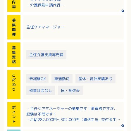
内
・介護保険申請代行
容
・サービス担当業務、家族連絡、他職種連携
・相談業務
募
※エリア：広島市（佐伯区中心～南区）
集
主任ケアマネージャー
※業務により外出あり（社用車あり）
職
種
募
集
主任介護支援専門員
資
格
こ
未経験OK
車通勤可
産休・育休実績あり
だ
わ
り
残業ほぼなし
日・祝休み
ポ
・主任ケアマネージャーの募集です！要資格ですが、
イ
経験は不問です！
ン
・月給282,000円～302,000円（資格手当+交付金手当
ト
含む）の正社員求人！
・日曜+祝日休みで夏季休暇と年末年始休暇あり！