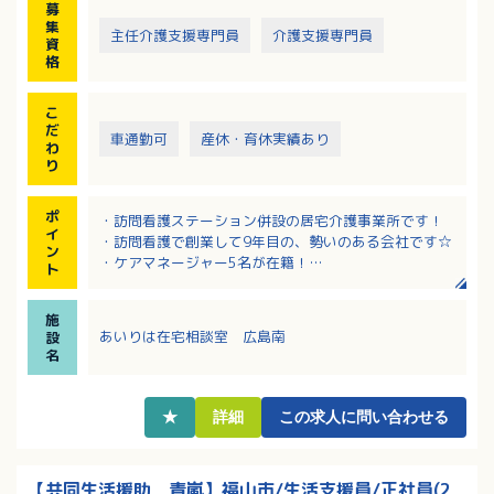
募
集
主任介護支援専門員
介護支援専門員
資
格
こ
だ
車通勤可
産休・育休実績あり
わ
り
ポ
・訪問看護ステーション併設の居宅介護事業所です！
イ
・訪問看護で創業して9年目の、勢いのある会社です☆
ン
・ケアマネージャー5名が在籍！
ト
・うれしい土日休み！完全週休2日制♪
・無料駐車場を完備しており、マイカー通勤可能◎
施
あいりは在宅相談室 広島南
設
名
★
詳細
この求人に問い合わせる
【共同生活援助 青嵐】福山市/生活支援員/正社員(2