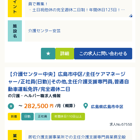
イ
員で募集！
ン
・土日祝他休の完全週休二日制！年間休日123日！
ト
・サンキ・ウエルビィならではの充実した職種別・階
層別研修でしっかりキャリアアップできます
施
・資格取得支援があり、スキルアップも目指せます！
介護センター安芸
設
・産育休からの復職率100％。働きやすい環境です！
名
★
詳細
この求人に問い合わせる
【介護センター中央】広島市中区/主任ケアマネージ
ャー/正社員(日勤)|その他,主任介護支援専門員,普通自
動車運転免許/完全週休二日
の介護・ヘルパー職求人情報
282,500
～
円
/月（概算）
広島県広島市中区
新着
日勤
正社員
年間休日110日以上
求人No.67558
業
居宅介護支援事業所での主任介護支援専門員業務全般