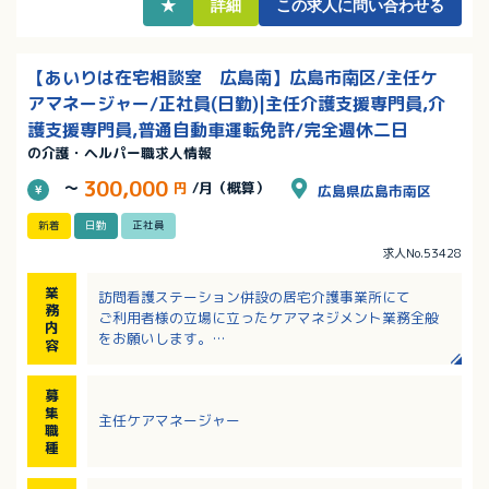
★
詳細
この求人に問い合わせる
【あいりは在宅相談室 広島南】広島市南区/主任ケ
アマネージャー/正社員(日勤)|主任介護支援専門員,介
護支援専門員,普通自動車運転免許/完全週休二日
の介護・ヘルパー職求人情報
300,000
～
円
/月（概算）
広島県広島市南区
新着
日勤
正社員
求人No.53428
業
訪問看護ステーション併設の居宅介護事業所にて
務
ご利用者様の立場に立ったケアマネジメント業務全般
内
をお願いします。
容
【具体的には…】
・スタッフ管理
募
・ケアプランの作成
集
主任ケアマネージャー
・各種ケアマネジメント業務及び認定調査
職
・予防プランの作成
種
・認定調査代行業務
・請求業務