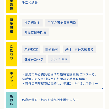
集
生活相談員
谷・大字和田）
職
種
募
社会福祉士
主任介護支援専門員
集
資
格
介護支援専門員
こ
未経験OK
車通勤可
産休・育休実績あり
だ
わ
り
住宅手当あり
ブランクOK
ポ
・広島市から委託を受けた地域包括支援センターで、
イ
高齢者の方々を対象とした相談支援員を募集！
ン
・賞与の前年度支給実績は、年2回・計4.3ヶ月分！
ト
・日曜日は固定で休みで予定が立てやすい！月8～9日
のお休みがあります
施
・各種手当充実！該当者には扶養手当や住宅手当も支
広島市湯来・砂谷地域包括支援センター
設
給あり！
名
・マイカー通勤OK！無料駐車場完備！