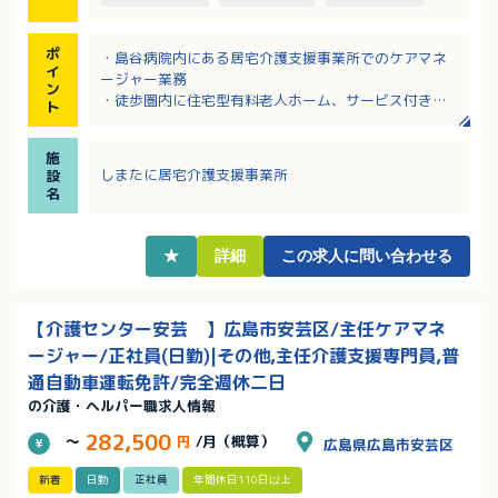
ポ
・島谷病院内にある居宅介護支援事業所でのケアマネ
イ
ージャー業務
ン
・徒歩圏内に住宅型有料老人ホーム、サービス付き高
ト
齢者向け住宅も運営
・ベテランケアマネージャーから、安心して指導やサ
施
ポートを受けながら成長できる環境です
しまたに居宅介護支援事業所
設
・多様な医療専門職と密に連携しながらケアプランを
名
作成・調整できます
・安定した運営基盤の下で専門性を高めたい方にオス
スメです
★
詳細
この求人に問い合わせる
【介護センター安芸 】広島市安芸区/主任ケアマネ
ージャー/正社員(日勤)|その他,主任介護支援専門員,普
通自動車運転免許/完全週休二日
の介護・ヘルパー職求人情報
282,500
～
円
/月（概算）
広島県広島市安芸区
新着
日勤
正社員
年間休日110日以上