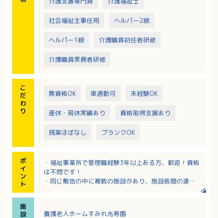
介護支援専門員
介護福祉士
社会福祉主事任用
ヘルパー2級
ヘルパー1級
介護職員初任者研修
介護職員実務者研修
こ
無資格OK
車通勤可
未経験OK
だ
わ
り
産休・育休実績あり
資格取得支援あり
残業ほぼなし
ブランクOK
ポ
・福祉事業所で管理職経験3年以上ある方、歓迎！資格
イ
は不問です！
ン
・同じ敷地の中に複数の施設があり、施設長間の連携
ト
もよく、助け合いながら業務が行えます。
・定年後も継続して勤務が可能です。
施
養護老人ホームすみれ光寿園
設