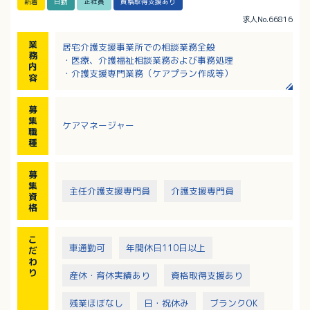
新着
日勤
正社員
資格取得支援あり
求人No.66816
業
居宅介護支援事業所での相談業務全般
務
・医療、介護福祉相談業務および事務処理
内
・介護支援専門業務（ケアプラン作成等）
容
募
集
ケアマネージャー
職
種
募
集
主任介護支援専門員
介護支援専門員
資
格
こ
車通勤可
年間休日110日以上
だ
わ
り
産休・育休実績あり
資格取得支援あり
残業ほぼなし
日・祝休み
ブランクOK