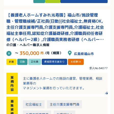
【養護老人ホームすみれ光寿園】福山市/施設管理
職・管理職候補/正社員(日勤)|社会福祉士,無資格OK,
主任介護支援専門員,介護支援専門員,介護福祉士,社会
福祉主事任用,認知症介護基礎研修,介護職員初任者研
修（ヘルパー2級）,介護職員実務者研修（ヘルパー1
の介護・ヘルパー職求人情報
級）/賞与あり
350,000
～
円
/月（概算）
広島県福山市
新着
日勤
正社員
資格取得支援あり
未経験OK
求人No.64077
業
主に養護老人ホームでの施設の運営、管理業務、相談
務
業務等の
内
マネジメント業務を行っていただきます。
容
募
社会福祉士
主任介護支援専門員
集
資
格