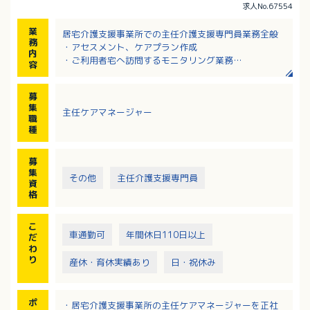
求人No.67554
業
居宅介護支援事業所での主任介護支援専門員業務全般
務
・アセスメント、ケアプラン作成
内
・ご利用者宅へ訪問するモニタリング業務
容
・サービス担当者会議の開催
・他機関との連絡調整等
募
利用者さまやご家族へ提案、利用者さまの生活が少し
集
主任ケアマネージャー
ずつ改善できるようなケアプランを作成し、チームケ
職
アを行うお仕事です。
種
募
集
その他
主任介護支援専門員
資
格
こ
車通勤可
年間休日110日以上
だ
わ
り
産休・育休実績あり
日・祝休み
ポ
・居宅介護支援事業所の主任ケアマネージャーを正社