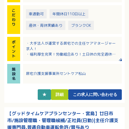
こ
車通勤可
年間休日110日以上
だ
わ
り
産休・育休実績あり
ブランクOK
ポ
・大手法人が運営する居宅での主任ケアマネージャー
イ
求人！
ン
・福利厚生充実！労働組合あり！土日休の完全週休二
ト
日制！
・しっかりとした研修制度や情報交換の場があり、安
施
心！
居宅介護支援事業所セントケア松山
設
・月給270,000円以上（定額手当込み）で高給与も魅
名
力！
・松山市内で長く在宅系サービスを展開しており、関
連事業所との連携抜群！
★
詳細
この求人に問い合わせる
【グッドタイムケアプランセンター・宮島】廿日市
市/施設管理職・管理職候補/正社員(日勤)|主任介護支
援専門員,普通自動車運転免許/賞与あり