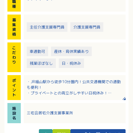
職
種
募
集
主任介護支援専門員
介護支援専門員
資
格
こ
車通勤可
産休・育休実績あり
だ
わ
り
残業ほぼなし
日・祝休み
ポ
・JR福山駅から徒歩10分圏内！公共交通機関での通勤
イ
も便利！
ン
・プライベートとの両立がしやすい日祝休み！
ト
・増員募集！
・時間外少なめ！
施
・生後57日～小学校就学前まで利用可能な保育所あ
三宅会居宅介護支援事業所
設
り！
名