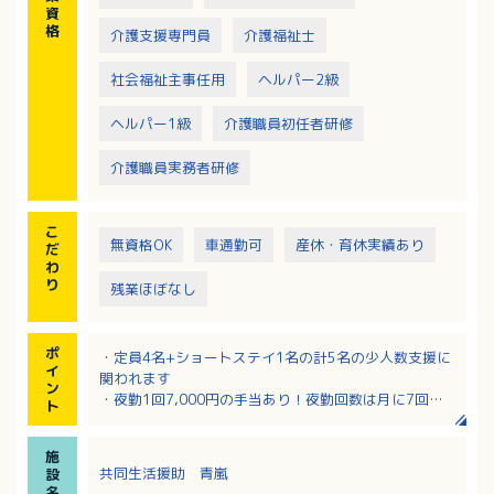
資
格
介護支援専門員
介護福祉士
社会福祉主事任用
ヘルパー2級
ヘルパー1級
介護職員初任者研修
介護職員実務者研修
こ
無資格OK
車通勤可
産休・育休実績あり
だ
わ
り
残業ほぼなし
ポ
・定員4名+ショートステイ1名の計5名の少人数支援に
イ
関われます
ン
・夜勤1回7,000円の手当あり！夜勤回数は月に7回程
ト
度です
・資格不問！介護福祉士、社会福祉士の資格保持者に
施
は別途手当あり！
共同生活援助 青嵐
設
・時間外労働なし！16：00～翌10：00の間での月10
名