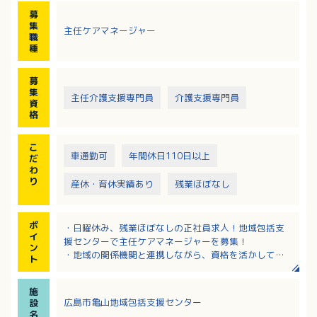
・介護予防ケアマネジメント
募
・関係機関との連携・連絡調整
集
主任ケアマネージャー
・地域の諸団体とのネットワークづくり
職
・居宅介護支援事業所のケアマネジャーへの支援
種
・公用車を運転しての訪問調査
・その他、上記に付随する業務
募
集
主任介護支援専門員
介護支援専門員
資
格
こ
車通勤可
年間休日110日以上
だ
わ
り
産休・育休実績あり
残業ほぼなし
ポ
・日曜休み、残業ほぼなしの正社員求人！地域包括支
イ
援センターで主任ケアマネージャーを募集！
ン
・地域の関係機関と連携しながら、資格を活かして高
ト
齢者支援に携われます！
・賞与は年3回支給！前年度実績は年間3.9ヶ月分で
施
す！
広島市亀山地域包括支援センター
設
・月平均時間外労働は1時間と少なく、プライベートと
名