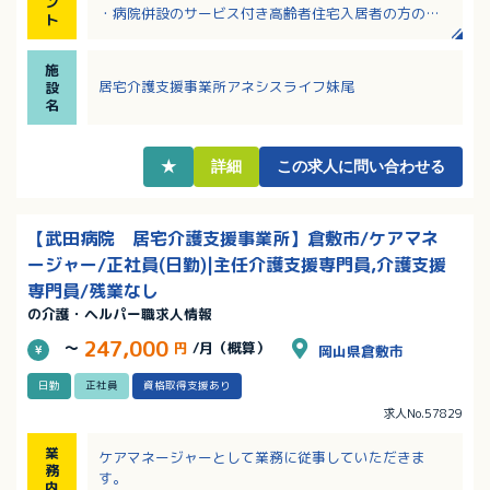
ン
・病院併設のサービス付き高齢者住宅入居者の方のケ
ト
アプラン作成がメインです
・他職種と連携しながらの仕事をしたことのある、ケ
施
アマネージャーとしての実務経験者歓迎！
居宅介護支援事業所アネシスライフ妹尾
設
・年間休日127日！年次有給休暇は入社3ヶ月後より付
名
与！
・年間賞与の前年度実績は3.0ヶ月分！昇給制度もあ
り！
★
詳細
この求人に問い合わせる
【武田病院 居宅介護支援事業所】倉敷市/ケアマネ
ージャー/正社員(日勤)|主任介護支援専門員,介護支援
専門員/残業なし
の介護・ヘルパー職求人情報
247,000
～
円
/月（概算）
岡山県倉敷市
日勤
正社員
資格取得支援あり
求人No.57829
業
ケアマネージャーとして業務に従事していただきま
務
す。
内