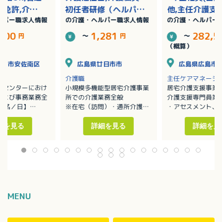
転免許,介護
初任者研修（ヘルパー
他,主任介護支
ルパー職求人情報
の介護・ヘルパー職求人情報
の介護・ヘルパー
介護職員初任
2級）,介護職員実務者
員,普通自動車
ヘルパー2
研修（ヘルパー1級）/
許/完全週休二
,300
1,281
282,5
円
～
円
～
護職員実務者
完全週休二日
（概算）
ルパー1級）/
広島市安佐南区
広島県廿日市市
広島県広島市
介護職
主任ケアマネージ
スセンターにおけ
小規模多機能型居宅介護事業
居宅介護支援事業
および事務業務全
所での介護業務全般
介護支援専門員業
5名／日】
※在宅（訪問）・通所介護
・アセスメント、
事、排泄介助
（通い）・ショートステイ
作成
（泊まり）の3つの業務に関
・ご利用者宅へ訪
細を見る
詳細を見る
詳細を見
ーション
わっていただきます。
タリング業務
の援助
・入浴、排泄、食事の介助
・サービス担当者
業務 等
・日常生活を継続するための
・他機関との連絡
生活リハビリの実施
利用者さまやご家
・レクリエーションや季節ご
利用者さまの生活
とのイベントの企画運営
改善できるような
・チームケアカンファレンス
を作成し、チーム
MENU
への参加、定期的な社内勉強
お仕事です。
会
・地域交流や地域連携への取