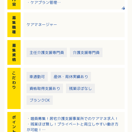
・ケアプラン管理
容
・介護計画の作成
・相談業務
募
集
ケアマネージャー
職
種
募
集
主任介護支援専門員
介護支援専門員
資
格
こ
車通勤可
産休・育休実績あり
だ
わ
り
資格取得支援あり
残業ほぼなし
ブランクOK
ポ
・増員募集！居宅介護支援事業所でのケアマネ求人！
イ
・残業ほぼ無し！プライベートと両立しやすい働き方
ン
が可能！
ト