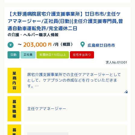
【大野浦病院居宅介護支援事業所】廿日市市/主任ケ
アマネージャー/正社員(日勤)|主任介護支援専門員,普
通自動車運転免許/完全週休二日
の介護・ヘルパー職求人情報
203,000
～
円
/月（概算）
広島県廿日市市
日勤
正社員
年間休日110日以上
住宅手当あり
求人No.61061
業
居宅介護支援事業所での主任ケアマネージャーとして
務
として、ケアプランの作成などを行っていただきま
内
す。
容
・医療、介護福祉相談業務
・ご利用者さまのケアプランを作成
募
・書類作成、モニタリング、各サービス及び関係機関
集
主任ケアマネージャー
との連絡調整 など
職
※ケアプランソフトの入力等の為に基本的なパソコン
種
操作は必要です。
※対象地域：廿日市市（旧佐伯町・宮島町・吉和村を
募
除く）・大竹市
集