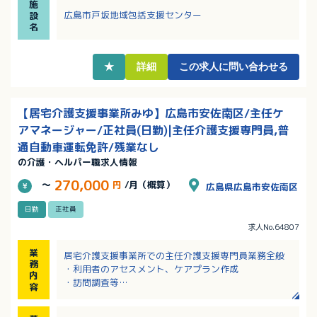
施
す！
広島市戸坂地域包括支援センター
設
・資格取得のための支援制度があります！
名
★
詳細
この求人に問い合わせる
【居宅介護支援事業所みゆ】広島市安佐南区/主任ケ
アマネージャー/正社員(日勤)|主任介護支援専門員,普
通自動車運転免許/残業なし
の介護・ヘルパー職求人情報
270,000
～
円
/月（概算）
広島県広島市安佐南区
日勤
正社員
求人No.64807
業
居宅介護支援事業所での主任介護支援専門員業務全般
務
・利用者のアセスメント、ケアプラン作成
内
・訪問調査等
容
・相談業務
・介護請求等