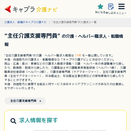
気になる
申し込み
メニュー
介護求人・転職のキャプラ介護ナビ
”主任介護支援専門員”の介護求人一覧
”主任介護支援専門員”
の介護・ヘルパー職求人・転職情
報
”主任介護支援専門員”の介護・ヘルパー職求人情報は
71件
を一般公開しています。
中国・四国地方の介護求人・転職情報なら「キャプラ介護ナビ」にお任せください。
岡山・広島・香川・愛媛などの介護求人情報が満載！介護・ヘルパー系の希望職種から探し
たり、勤務地・地域から探したり、介護福祉士や介護職員実務者研修（ヘルパー1級）、介護
職員初任者研修（ヘルパー2級）、介護支援専門員（ケアマネージャー）、主任介護支援専門
員（主任ケアマネージャー）、社会福祉士、社会福祉主事任用などの保有資格から探したり
することができます。
中国・四国地方に展開する総合人材サービス会社キャリアプランニングがあなたの仕事探し
をサポートいたします。
主任介護支援専門員 ×
求人情報を探す