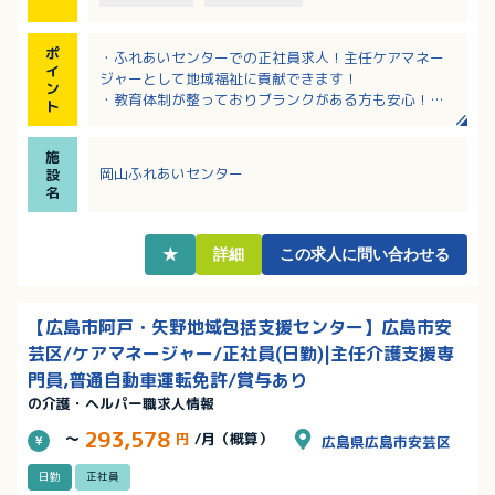
ポ
・ふれあいセンターでの正社員求人！主任ケアマネー
イ
ジャーとして地域福祉に貢献できます！
ン
・教育体制が整っておりブランクがある方も安心！
ト
・年次有給休暇は初年度から20日付与！入職後すぐに
使うことも可能です
施
・残業少なめ、年間休日123日、完全週休二日制で、プ
岡山ふれあいセンター
設
ライベートとの両立がしやすい環境です！
名
・年間賞与の前年度支給実績は高水準の4.5ヶ月分！
★
詳細
この求人に問い合わせる
【広島市阿戸・矢野地域包括支援センター】広島市安
芸区/ケアマネージャー/正社員(日勤)|主任介護支援専
門員,普通自動車運転免許/賞与あり
の介護・ヘルパー職求人情報
293,578
～
円
/月（概算）
広島県広島市安芸区
日勤
正社員