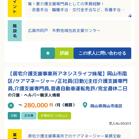
イ
集！要介護支援専門員としての実務経験！
ン
・改善手当・職種手当・交付金手当など、各種手当あ
ト
り！
・「魅力ある福祉・介護の職場宣言ひろしま制度のプ
施
ラチナ認証法人」に認定されている法人！
広島市阿戸・矢野地域包括支援センター
設
・離職率が低く、職員が安心して長く働き続けられる
名
ように取り組んでいます
・育児休業取得実績・看護休暇取得実績あり！
★
詳細
この求人に問い合わせる
【居宅介護支援事業所アネシスライフ妹尾】岡山市南
区/ケアマネージャー/正社員(日勤)|主任介護支援専門
員,介護支援専門員,普通自動車運転免許/完全週休二日
の介護・ヘルパー職求人情報
280,000
～
円
/月（概算）
岡山県岡山市南区
日勤
正社員
年間休日110日以上
求人No.65003
業
居宅介護支援事業所でのケアマネージャー業務全般