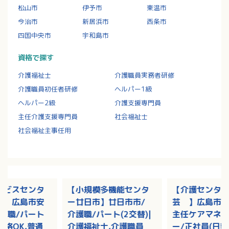
松山市
伊予市
東温市
今治市
新居浜市
西条市
四国中央市
宇和島市
資格で探す
介護福祉士
介護職員実務者研修
介護職員初任者研修
ヘルパー1級
ヘルパー2級
介護支援専門員
主任介護支援専門員
社会福祉士
社会福祉主事任用
ービスセンタ
【小規模多機能センタ
【介護センタ
り】広島市安
ー廿日市】廿日市市/
芸 】広島市安
護職/パート
介護職/パート(2交替)|
主任ケアマネ
資格OK,普通
介護福祉士,介護職員
ー/正社員(日勤