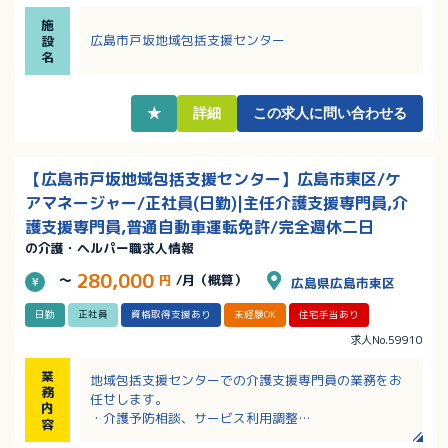
・未経験者や業務経験の浅い方でも丁寧に指導しま
施
す！
広島市戸坂地域包括支援センター
設
・資格取得のための支援制度があります！
名
★
詳細
この求人に問い合わせる
【広島市戸坂地域包括支援センター】広島市東区/ケ
アマネージャー/正社員(日勤)|主任介護支援専門員,介
護支援専門員,普通自動車運転免許/完全週休二日
の介護・ヘルパー職求人情報
280,000
～
円
/月（概算）
広島県広島市東区
日勤
正社員
資格取得支援あり
未経験OK
住宅手当あり
求人No.59910
業
地域包括支援センターでの介護支援専門員の業務をお
務
任せします。
内
・介護予防相談、サービス利用調整
容
・権利擁護業務