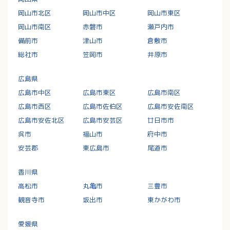
岡山市北区
岡山市中区
岡山市東区
岡山市南区
赤磐市
瀬戸内市
備前市
津山市
倉敷市
総社市
笠岡市
井原市
広島県
広島市中区
広島市東区
広島市南区
広島市西区
広島市佐伯区
広島市安佐南区
広島市安佐北区
広島市安芸区
廿日市市
呉市
福山市
府中市
安芸郡
東広島市
尾道市
香川県
高松市
丸亀市
三豊市
観音寺市
坂出市
東かがわ市
愛媛県