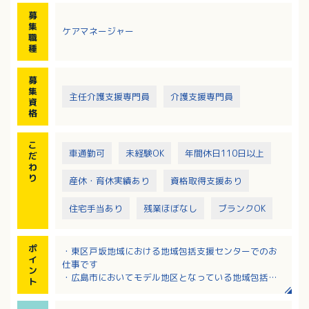
・包括的、継続的ケアマネジメント
募
・地域のネットワークづくり
集
ケアマネージャー
・地域介護予防拠点づくりの支援
職
・在宅医療、介護連携の推進
種
・認知症の方とその家族にやさしい地域づくり
募
集
主任介護支援専門員
介護支援専門員
資
格
こ
車通勤可
未経験OK
年間休日110日以上
だ
わ
り
産休・育休実績あり
資格取得支援あり
住宅手当あり
残業ほぼなし
ブランクOK
ポ
・東区戸坂地域における地域包括支援センターでのお
イ
仕事です
ン
・広島市においてモデル地区となっている地域包括エ
ト
リアです！
・未経験者や業務経験の浅い方でも丁寧に指導しま