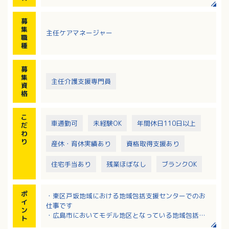
・権利擁護業務
・包括的、継続的ケアマネジメント
募
・地域のネットワークづくり
集
主任ケアマネージャー
・地域介護予防拠点づくりの支援
職
・在宅医療、介護連携の推進
種
・認知症の方とその家族にやさしい地域づくり
募
集
主任介護支援専門員
資
格
こ
車通勤可
未経験OK
年間休日110日以上
だ
わ
り
産休・育休実績あり
資格取得支援あり
住宅手当あり
残業ほぼなし
ブランクOK
ポ
・東区戸坂地域における地域包括支援センターでのお
イ
仕事です
ン
・広島市においてモデル地区となっている地域包括エ
ト
リアです！