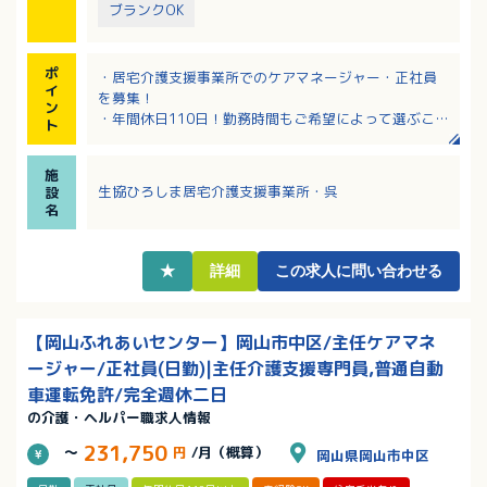
ブランクOK
ポ
・居宅介護支援事業所でのケアマネージャー・正社員
イ
を募集！
ン
・年間休日110日！勤務時間もご希望によって選ぶこと
ト
ができ、働きやすいです！
・入職時は丁寧な指導があり安心して学んでいただけ
施
ます！
生協ひろしま居宅介護支援事業所・呉
設
・定年65歳と長く活躍いただける環境です！
名
★
詳細
この求人に問い合わせる
【岡山ふれあいセンター】岡山市中区/主任ケアマネ
ージャー/正社員(日勤)|主任介護支援専門員,普通自動
車運転免許/完全週休二日
の介護・ヘルパー職求人情報
231,750
～
円
/月（概算）
岡山県岡山市中区