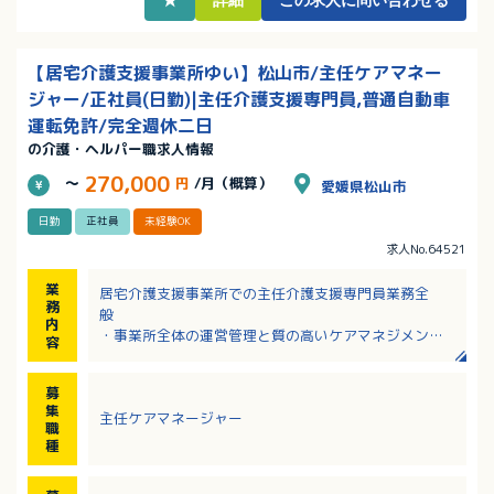
【居宅介護支援事業所ゆい】松山市/主任ケアマネー
ジャー/正社員(日勤)|主任介護支援専門員,普通自動車
運転免許/完全週休二日
の介護・ヘルパー職求人情報
270,000
～
円
/月（概算）
愛媛県松山市
日勤
正社員
未経験OK
求人No.64521
業
居宅介護支援事業所での主任介護支援専門員業務全
務
般
内
・事業所全体の運営管理と質の高いケアマネジメント
容
の実践
・利用者様への直接支援
募
・事業所の管理業務とスタッフの指導・育成
集
主任ケアマネージャー
職
【ケアマネジメント業務とは】
種
・利用者様のご自宅を訪問し、心身の状況や生活環境
を詳しくアセスメント