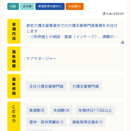
日勤
正社員
資格取得支援あり
未経験OK
求人No.63929
業
居宅介護支援事業所での介護支援専門員業務をお任せ
務
します
内
・ご利用者との相談・面接（インテーク）、課題の抽
容
出（アセスメント）
・要介護認定の支援、ケアプランの作成、サービス調
募
整
集
ケアマネージャー
・ご利用者との最終合意（最終契約）、モニタリング
職
給付管理
種
・医療機関連携、地域ケア会議参加 など
※エリア：呉市・安芸郡
募
※新任者研修プログラムに沿って指導します。（座学3
集
主任介護支援専門員
介護支援専門員
8.5時間＋OJT・同行訪問100時間＋生協車両運転資格
資
取得）
格
こ
車通勤可
未経験OK
年間休日110日以上
だ
わ
り
産休・育休実績あり
資格取得支援あり