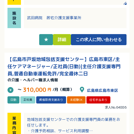
・病院が運営する居宅介護支援事業所なので安心して
働いていただけます。
施
・退職金制度、財形貯蓄制度、厚生年金基金など、充
武田病院 居宅介護支援事業所
設
実の制度あり！
名
★
詳細
この求人に問い合わせる
【広島市戸坂地域包括支援センター】広島市東区/主
任ケアマネージャー/正社員(日勤)|主任介護支援専門
員,普通自動車運転免許/完全週休二日
の介護・ヘルパー職求人情報
310,000
～
円
/月（概算）
広島県広島市東区
日勤
正社員
資格取得支援あり
未経験OK
住宅手当あり
求人No.64886
業
地域包括支援センターでの介護支援専門員の業務をお
務
任せします。
内
・介護予防相談、サービス利用調整
容