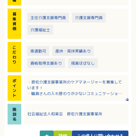
募
主任介護支援専門員
介護支援専門員
集
資
格
介護福祉士
こ
車通勤可
産休・育休実績あり
だ
わ
り
資格取得支援あり
残業ほぼなし
ポ
・居宅介護支援事業所のケアマネージャーを募集して
イ
います！
ン
・職員さんの入れ替わりが少ないコミュニケーション
ト
の取れた施設です！
・賞与4.5ヶ月、各種手当や休暇制度が充実していま
施
す！
社会福祉法人和楽会 居宅介護支援事業所
設
・通勤されるならお車通勤がおすすめ！
名
★
詳細
この求人に問い合わせる