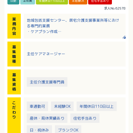
日勤
正社員
年間休日110日以上
未経験OK
住宅手当あり
求人No.62578
業
地域包括支援センター、居宅介護支援事業所等におけ
務
る専門的業務
内
・ケアプラン作成
容
・事業所との連絡、調整
※配属される部署により業務内容は異なります
募
集
主任ケアマネージャー
職
種
募
集
主任介護支援専門員
資
格
こ
車通勤可
未経験OK
年間休日110日以上
だ
わ
り
産休・育休実績あり
住宅手当あり
日・祝休み
ブランクOK