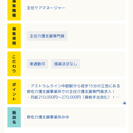
募
集
主任ケアマネージャー
職
種
募
集
主任介護支援専門員
資
格
こ
だ
車通勤可
残業ほぼなし
わ
り
ポ
・アストラムライン中筋駅から徒歩15分の立地にある
イ
居宅介護支援事業所での主任介護支援専門員求人！
ン
・月給210,000円～270,000円（資格手当含む）！
ト
・2024年9月に開設したばかりです！訪問看護と相談
支援事業所を併設しています
施
・年間賞与は3.0ヶ月分（前年度実績）
居宅介護支援事業所みゆ
設
・経験者は採用優遇
名