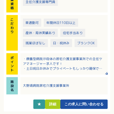
主任介護支援専門員
資
格
こ
車通勤可
年間休日110日以上
だ
わ
り
産休・育休実績あり
住宅手当あり
残業ほぼなし
日・祝休み
ブランクOK
ポ
・療養型病院が母体の居宅介護支援事業所での主任ケ
イ
アマネージャー求人です！
ン
・土日祝日お休みでプライベートもしっかり確保でき
ト
ます！
・残業ほぼなし！業務改善も取り組まれワークライフ
施
バランスを重視されています
大野浦病院居宅介護支援事業所
設
・賞与4ヶ月分、各種手当もあり福利厚生も充実してい
名
ます
・マイカー通勤可！駐車場無料です！
★
詳細
この求人に問い合わせる