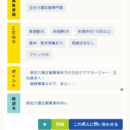
募
・利用者様の自立支援と生活の質向上を目指したケア
集
主任介護支援専門員
プランを作成
資
・適切な介護サービスの調整
格
・介護保険制度に関する相談対応
・介護認定申請の代行業務
こ
・医療機関と連携を取り、在宅復帰に向けた支援体制
車通勤可
未経験OK
年間休日110日以上
だ
整備
わ
り
産休・育休実績あり
残業ほぼなし
ブランクOK
ポ
・居宅介護支援事業所での主任ケアマネージャー・正
イ
社員求人！
ン
・増員募集なので、安心！
ト
・月給250,000円～270,000円（定額手当含む）
・年間休日110日！土日は基本的にお休みです
施
・在宅でのケアマネジメント業務経験がある方は歓迎
居宅介護支援事業所ゆい
設
します
名
★
詳細
この求人に問い合わせる