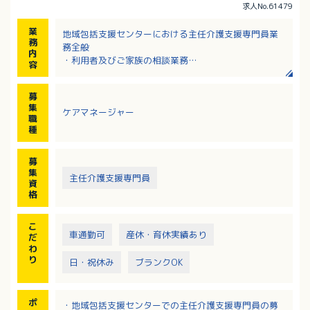
求人No.61479
業
地域包括支援センターにおける主任介護支援専門員業
務
務全般
内
・利用者及びご家族の相談業務
容
・ケアプラン作成
・モニタリング
募
・関係機関との連携 など
集
ケアマネージャー
・地域包括支援センターにおける包括的・継続的ケア
職
マネジメント業務
種
募
集
主任介護支援専門員
資
格
こ
車通勤可
産休・育休実績あり
だ
わ
り
日・祝休み
ブランクOK
ポ
・地域包括支援センターでの主任介護支援専門員の募