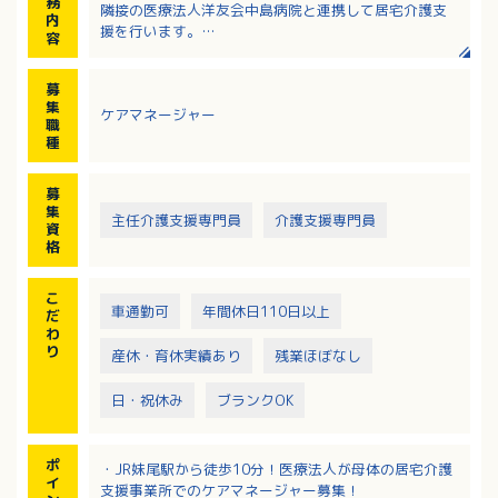
務
隣接の医療法人洋友会中島病院と連携して居宅介護支
内
援を行います。
容
・併設のサービス付き高齢者向け住宅「アネシスライ
フ妹尾」入居者様のケアプラン作成
募
集
ケアマネージャー
職
種
募
集
主任介護支援専門員
介護支援専門員
資
格
こ
車通勤可
年間休日110日以上
だ
わ
り
産休・育休実績あり
残業ほぼなし
日・祝休み
ブランクOK
ポ
・JR妹尾駅から徒歩10分！医療法人が母体の居宅介護
イ
支援事業所でのケアマネージャー募集！