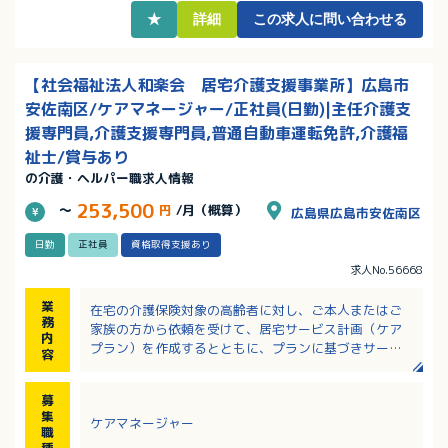
★
詳細
この求人に問い合わせる
【社会福祉法人和楽会 居宅介護支援事業所】広島市
安佐南区/ケアマネージャー/正社員(日勤)|主任介護支
援専門員,介護支援専門員,普通自動車運転免許,介護福
祉士/賞与あり
の介護・ヘルパー職求人情報
253,500
～
円
/月（概算）
広島県広島市安佐南区
日勤
正社員
資格取得支援あり
求人No.56668
業
在宅の介護保険対象の高齢者に対し、ご本人またはご
務
家族の方から依頼を受けて、居宅サービス計画（ケア
内
プラン）を作成するとともに、プランに基づきサービ
容
ス事業者の紹介を行う。
介護保険の認定申請も行う。
募
集
ケアマネージャー
職
種