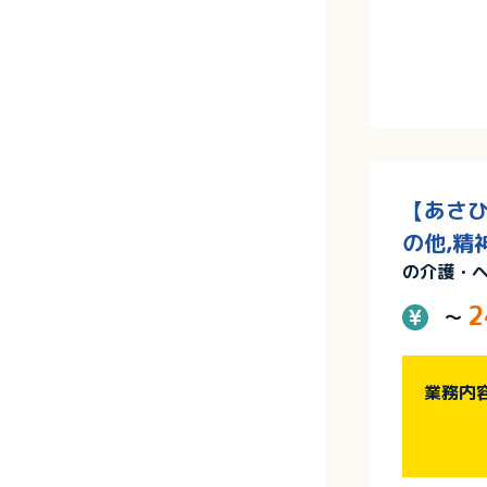
【あさひ
の他,精
の介護・
2
～
業務内