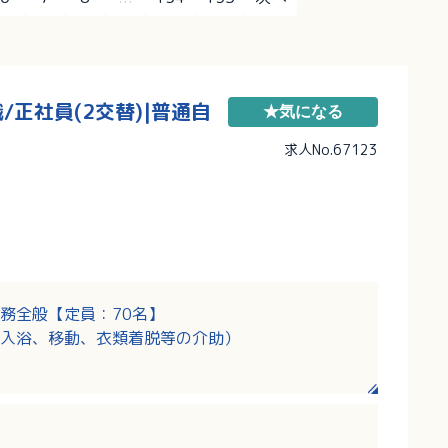
正社員(2交替)|普通自
★気になる
求人No.67123
務全般【定員：70名】
入浴、移動、衣類着脱等の介助）