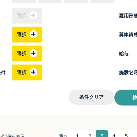
雇用形
選択
募集資
選択
給与
選択
条件
施設名
選択
条件クリア
前へ
1
2
3
4
5
件～60件を表示