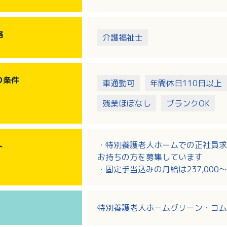
・介護記録（電子カルテ）の作成
・緊急時対応
・各種会議、委員会出席 等
格
介護福祉士
り
条件
車通勤可
年間休日110日以上
残業ほぼなし
ブランクOK
・特別養護老人ホームでの正社員求
ト
お持ちの方を募集しています
・固定手当込みの月給は237,000～
分込みで267,000円～／月！
・完全週休二日制で年間休日は11
立てやすい！
特別養護老人ホームグリーン・コム
・資格取得補助制度や永年勤続表彰