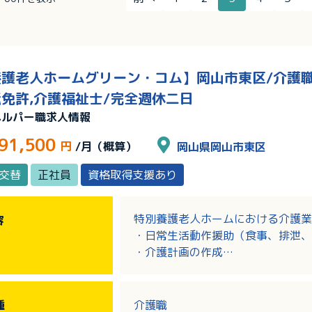
護老人ホームグリーン・コム】岡山市東区/介護職/
免許,介護福祉士/完全週休二日
ヘルパー職求人情報
91,500
円
/月（概算）
岡山県岡山市東区
2交替
正社員
資格取得支援あり
特別養護老人ホームにおける介護業
容
・日常生活動作援助（食事、排泄、
・介護計画の作成
・レクリエーションの企画・活動
・機能訓練補助
・入所者の物品管理
種
介護職