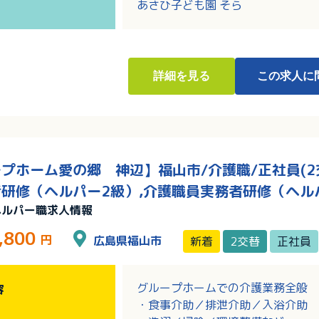
あさひ子ども園 そら
詳細
を見る
この求人に
プホーム愛の郷 神辺】福山市/介護職/正社員(2交
研修（ヘルパー2級）,介護職員実務者研修（ヘル
ヘルパー職求人情報
,800
円
広島県福山市
新着
2交替
正社員
グループホームでの介護業務全般
容
・食事介助／排泄介助／入浴介助