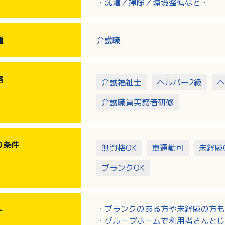
・洗濯／掃除／環境整備など
・調理 有（調理専門の職員が出勤
・レクリエーション 有
・定期的な社内研修を受けていただ
種
介護職
格
介護福祉士
ヘルパー2級
ヘ
介護職員実務者研修
り
条件
無資格OK
車通勤可
未経験
ブランクOK
・ブランクのある方や未経験の方も
ト
・グループホームで利用者さんとじ