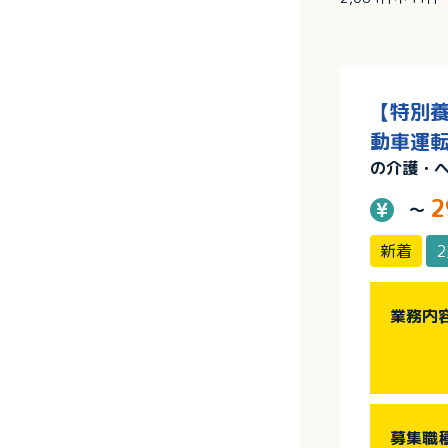
【特別養
動車運転
の介護・
2
～
新着
業務内
募集職