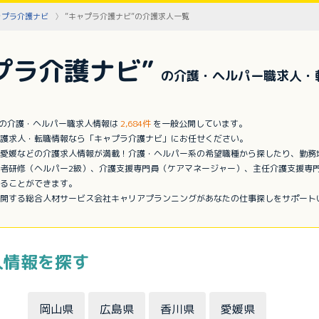
ャプラ介護ナビ
”キャプラ介護ナビ”の介護求人一覧
プラ介護ナビ”
の介護・ヘルパー職求人・
”の介護・ヘルパー職求人情報は
2,684件
を一般公開しています。
護求人・転職情報なら「キャプラ介護ナビ」にお任せください。
愛媛などの介護求人情報が満載！介護・ヘルパー系の希望職種から探したり、勤務
者研修（ヘルパー2級）、介護支援専門員（ケアマネージャー）、主任介護支援専
ることができます。
開する総合人材サービス会社キャリアプランニングがあなたの仕事探しをサポート
人情報を探す
岡山県
広島県
香川県
愛媛県