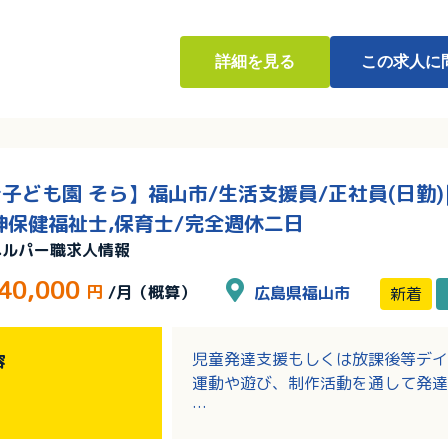
いただけます
・引越し準備金支給制度あり！遠方
詳細
を見る
この求人に
子ども園 そら】福山市/生活支援員/正社員(日勤)
神保健福祉士,保育士/完全週休二日
ヘルパー職求人情報
40,000
円
/月（概算）
広島県福山市
新着
児童発達支援もしくは放課後等デイ
容
運動や遊び、制作活動を通して発達
〇対象児童