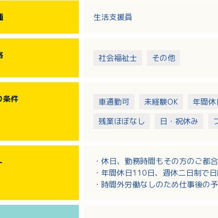
・児童発達支援：未就学
・放課後等デイサービス：小学校１
種
生活支援員
〇主な活動内容
・室内運動、外遊び（施設の園庭・
格
社会福祉士
その他
・季節の制作活動、クッキング、園
・送迎 等
り
条件
車通勤可
未経験OK
年間休
残業ほぼなし
日・祝休み
・休日、勤務時間もその方のご都合
ト
・年間休日110日、週休二日制で
・時間外労働なしのため仕事後の
・休日や勤務時間の相談ができ子育