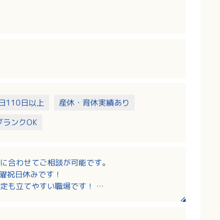
年生〜高校３年生
公園）
庭での畑作業
日110日以上
産休・育休実績あり
ブランクOK
に合わせてご相談が可能です。
日曜祝日休みです！
予定も立てやすい職場です！
てとの両立を目指しやすいです！