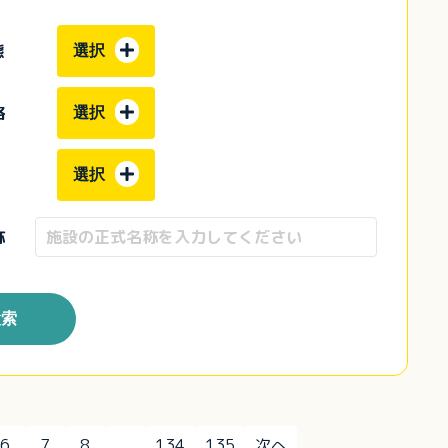
態
選択
格
選択
選択
称
検索
6
7
8
...
134
135
次へ