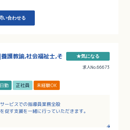
からのご応募もぜひご相談ください！
問い合わせる
|養護教諭,社会福祉士,そ
★気になる
求人No.66673
日勤
正社員
未経験OK
サービスでの指導員業務全般
を促す支援を一緒に行っていただきます。