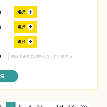
態
選択
格
選択
選択
称
検索
6
7
8
9
10
...
134
135
次へ