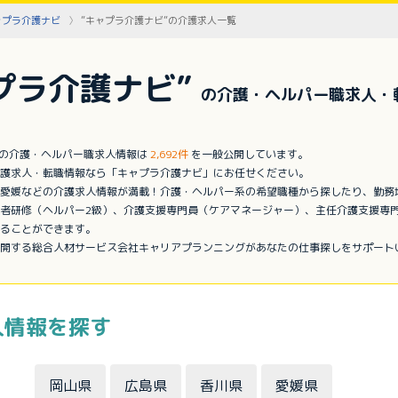
ャプラ介護ナビ
”キャプラ介護ナビ”の介護求人一覧
プラ介護ナビ”
の介護・ヘルパー職求人・
”の介護・ヘルパー職求人情報は
2,692件
を一般公開しています。
護求人・転職情報なら「キャプラ介護ナビ」にお任せください。
愛媛などの介護求人情報が満載！介護・ヘルパー系の希望職種から探したり、勤務
者研修（ヘルパー2級）、介護支援専門員（ケアマネージャー）、主任介護支援専
ることができます。
開する総合人材サービス会社キャリアプランニングがあなたの仕事探しをサポート
人情報を探す
岡山県
広島県
香川県
愛媛県