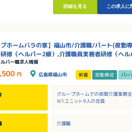
詳細
を見る
この求人に
プホームバラの家】福山市/介護職/パート(夜勤専
研修（ヘルパー2級）,介護職員実務者研修（ヘル
ヘルパー職求人情報
,500
円
広島県福山市
新着
夜勤専従
パー
グループホームでの夜間介護業務全
容
※1ユニット9人の定員
種
介護職