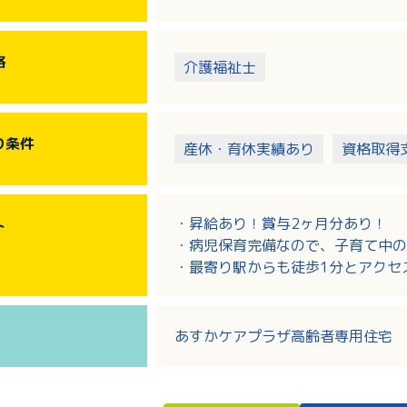
格
介護福祉士
り
条件
産休・育休実績あり
資格取得
・昇給あり！賞与2ヶ月分あり！
ト
・病児保育完備なので、子育て中の
・最寄り駅からも徒歩1分とアクセ
・菜園作りやお茶などを楽しめるベ
ンスホ－ル、さまざまな活動が出来
あすかケアプラザ高齢者専用住宅 