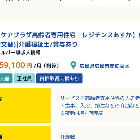
ケアプラザ高齢者専用住宅 レジデンスあすか】広
2交替)|介護福祉士/賞与あり
ヘルパー職求人情報
59,100
円
/月（概算）
広島県広島市安佐南区
2交替
正社員
資格取得支援あり
サービス付高齢者専用住宅の入居者
容
・食事、入浴、排泄などの介助など
※夜勤は月4回程度
種
介護職