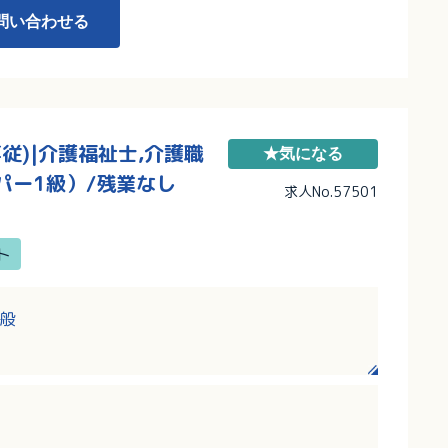
問い合わせる
従)|介護福祉士,介護職
★気になる
パー1級）/残業なし
求人No.57501
ト
般