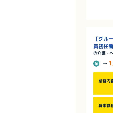
【グルー
員初任者
の介護・
1
～
業務内
募集職