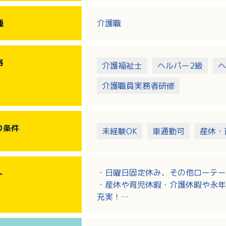
種
介護職
格
介護福祉士
ヘルパー2級
ヘ
介護職員実務者研修
り
条件
未経験OK
車通勤可
産休・
・日曜日固定休み、その他ローテー
ト
・産休や育児休暇・介護休暇や永年
充実！
・介護職員初任者研修修了者、ホー
能です。