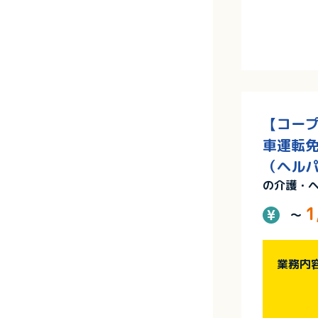
【コープ
車運転免
（ヘルパ
の介護・
1
～
業務内