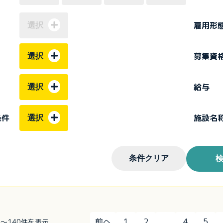
雇用形
選択
募集資
選択
給与
選択
条件
施設名
選択
条件クリア
前へ
1
2
...
4
5
1件～140件を表示