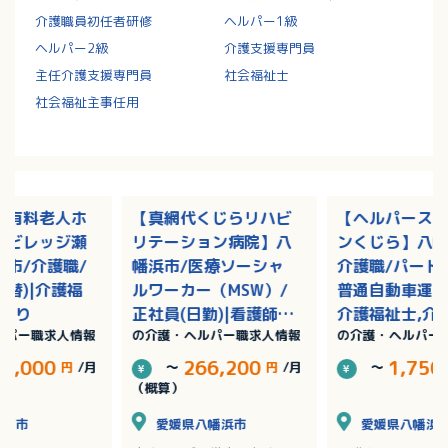
介護職員初任者研修
ヘルパー1級
ヘルパー2級
介護支援専門員
主任介護支援専門員
社会福祉士
社会福祉主事任用
き有料老人ホ
【真網代くじらリハビ
【ヘルパース
アビレッジ瀬
リテーション病院】八
ンくじら】八幡
市/介護職/
幡浜市/医療ソーシャ
介護職/パート(
交替)|介護福
ルワーカー（MSW）/
普通自動車運転
与あり
正社員(日勤)|看護師,
介護福祉士,介
ルパー職求人情報
の介護・ヘルパー職求人情報
の介護・ヘルパー
社会福祉士/賞与あり
初任者研修（
2級）,介護職
33,000
266,200
1,750
円
/月
～
円
/月
～
研修（ヘルパー
（概算）
松山市
愛媛県八幡浜市
愛媛県八幡浜