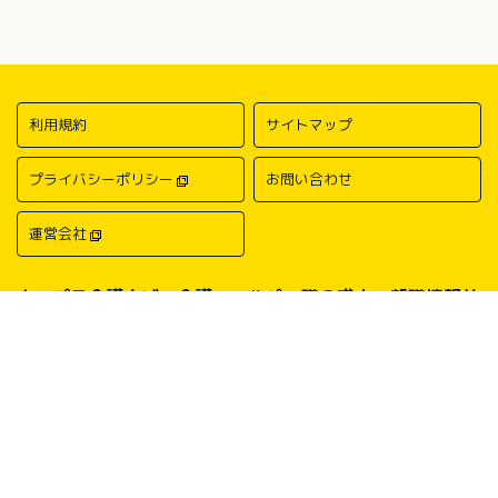
利用規約
サイトマップ
プライバシーポリシー
お問い合わせ
運営会社
キャプラ介護ナビ－介護・ヘルパー職の求人・転職情報サ
イトについて
中国・四国地方の介護求人・転職情報なら「キャプラ介護ナビ」にお任
せください。岡山・広島・香川・愛媛などの介護求人情報が満載！介
護・ヘルパー系の希望職種から探したり、勤務地・地域から探したり、
介護福祉士や介護職員実務者研修（ヘルパー1級）、介護職員初任者研
修（ヘルパー2級）、介護支援専門員（ケアマネージャー）、主任介護
支援専門員（主任ケアマネージャー）、社会福祉士、社会福祉主事任用
などの保有資格から探したりすることができます。中国・四国地方に展