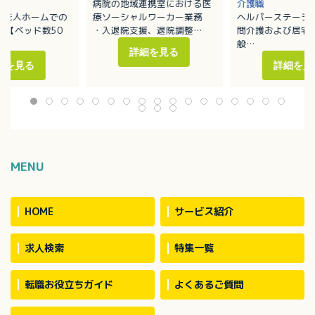
病院の地域連携室における医
介護職
料老人ホームでの
療ソーシャルワーカー業務
ヘルパーステーシ
 【ベッド数50
・入退院支援、退院調整
問介護および居宅
・入退院に関する相談業務
般
詳細を見る
、排泄介助、シー
・関係機関との連携・調整
主にグループ内の
細を見る
詳細を見
（グループ内施設、ケアマネ
ート、老人ホーム
週2回・4～6
ージャー、行政機関、転院先
ていただきます
名で介助（中2／外
など）
・家事援助
・カンファレンスへの参加
・身体介助 等
ション 有
MENU
HOME
サービス紹介
求人検索
特集一覧
転職お役立ちガイド
よくあるご質問