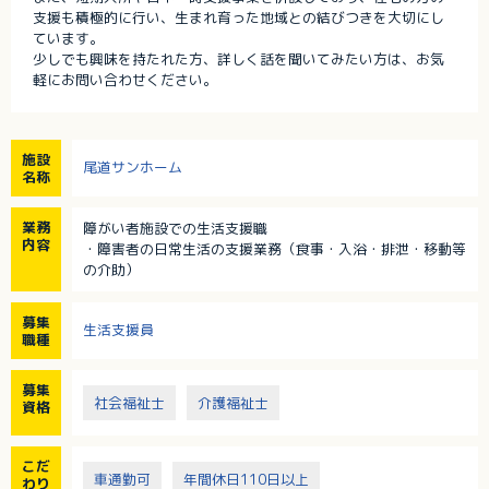
支援も積極的に行い、生まれ育った地域との結びつきを大切にし
ています。
少しでも興味を持たれた方、詳しく話を聞いてみたい方は、お気
軽にお問い合わせください。
施設
尾道サンホーム
名称
業務
障がい者施設での生活支援職
内容
・障害者の日常生活の支援業務（食事・入浴・排泄・移動等
の介助）
募集
生活支援員
職種
募集
社会福祉士
介護福祉士
資格
こだ
車通勤可
年間休日110日以上
わり