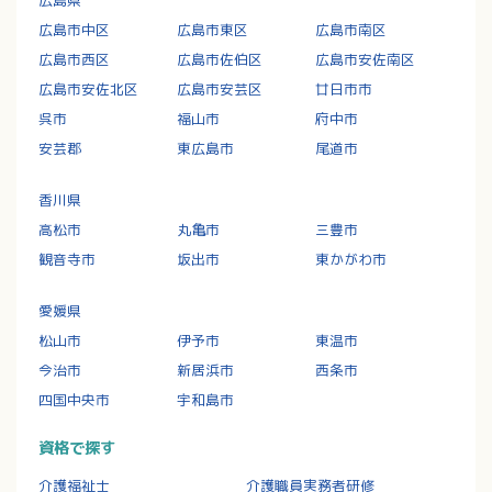
広島市中区
広島市東区
広島市南区
広島市西区
広島市佐伯区
広島市安佐南区
広島市安佐北区
広島市安芸区
廿日市市
呉市
福山市
府中市
安芸郡
東広島市
尾道市
香川県
高松市
丸亀市
三豊市
観音寺市
坂出市
東かがわ市
愛媛県
松山市
伊予市
東温市
今治市
新居浜市
西条市
四国中央市
宇和島市
資格で探す
介護福祉士
介護職員実務者研修