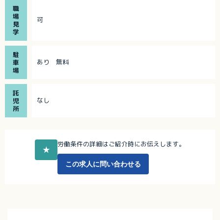
職
場
可
見
学
駐
あり 無料
車
場
託
なし
児
所
労働条件の詳細はご紹介時にお伝えします。
★
この求人に問い合わせる