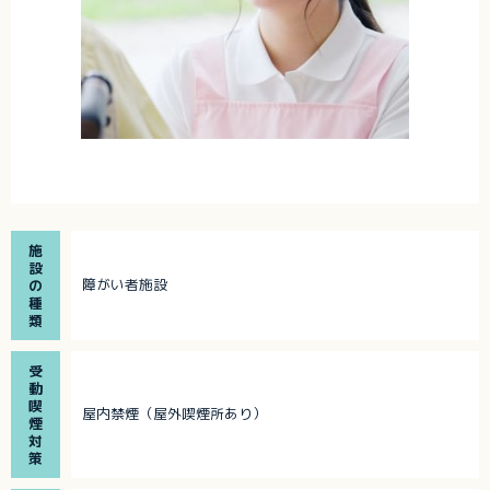
施
設
障がい者施設
の
種
類
受
動
喫
屋内禁煙（屋外喫煙所あり）
煙
対
策