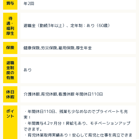
賞与
年2回
待
遇・
退職金（勤続3年以上）、定年制：あり（60歳）
福利
厚生
保険
健康保険,労災保険,雇用保険,厚生年金
退職
金制
あり
度の
有無
休日
介護休暇,育児休暇,看護休暇 年間休日110日
休暇
ポイ
・年間休日110日、残業も少なめなのでプライベートも充
ント
実！
・年間賞与4.2ヶ月分！昇給もあり、モチベーションアップ
できます。
・育児休業取得実績あり！安心して育児と仕事を両立できま