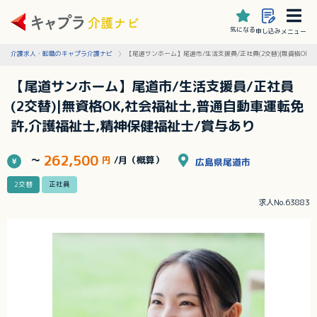
気になる
申し込み
メニュー
介護求人・転職のキャプラ介護ナビ
【尾道サンホーム】尾道市/生活支援員/正社員(2交替)|無資格OK
【尾道サンホーム】尾道市/生活支援員/正社員
(2交替)|無資格OK,社会福祉士,普通自動車運転免
許,介護福祉士,精神保健福祉士/賞与あり
262,500
～
円
/月（概算）
広島県尾道市
2交替
正社員
求人No.63883