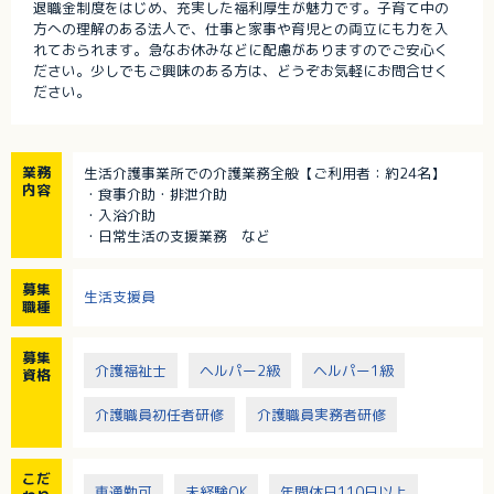
退職金制度をはじめ、充実した福利厚生が魅力です。子育て中の
方への理解のある法人で、仕事と家事や育児との両立にも力を入
れておられます。急なお休みなどに配慮がありますのでご安心く
ださい。少しでもご興味のある方は、どうぞお気軽にお問合せく
ださい。
業務
生活介護事業所での介護業務全般【ご利用者：約24名】
内容
・食事介助・排泄介助
・入浴介助
・日常生活の支援業務 など
募集
生活支援員
職種
募集
介護福祉士
ヘルパー2級
ヘルパー1級
資格
介護職員初任者研修
介護職員実務者研修
こだ
車通勤可
未経験OK
年間休日110日以上