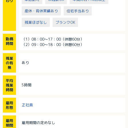
わり
産休・育休実績あり
住宅手当あり
残業ほぼなし
ブランクOK
勤務
（1）08：00～17：00（休憩60分）
時間
（2）09：00～18：00（休憩60分）
残業
あり
の有
無
平均
5時間
残業
時間
雇用
正社員
形態
雇用
雇用期間の定めなし
期間