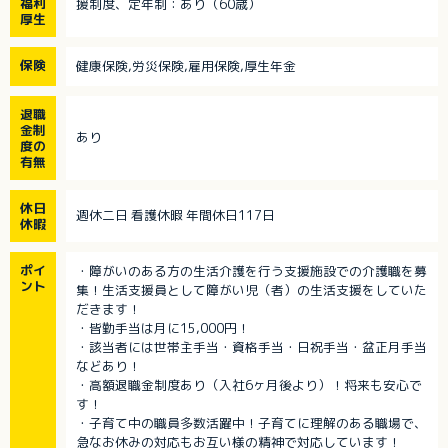
福利
援制度、定年制：あり（60歳）
厚生
保険
健康保険,労災保険,雇用保険,厚生年金
退職
金制
あり
度の
有無
休日
週休二日 看護休暇 年間休日117日
休暇
ポイ
・障がいのある方の生活介護を行う支援施設での介護職を募
ント
集！生活支援員として障がい児（者）の生活支援をしていた
だきます！
・皆勤手当は月に15,000円！
・該当者には世帯主手当・資格手当・日祝手当・盆正月手当
などあり！
・高額退職金制度あり（入社6ヶ月後より）！将来も安心で
す！
・子育て中の職員多数活躍中！子育てに理解のある職場で、
急なお休みの対応もお互い様の精神で対応しています！