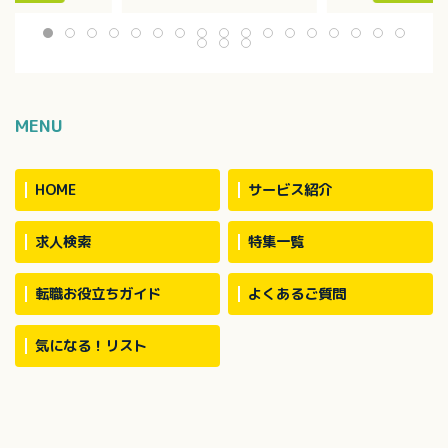
週2回・4～6
ージャー、行政機関、転院先
ていただきます
名で介助（中2／外
など）
・家事援助
・カンファレンスへの参加
・身体介助 等
ション 有
MENU
HOME
サービス紹介
求人検索
特集一覧
転職お役立ちガイド
よくあるご質問
気になる！リスト