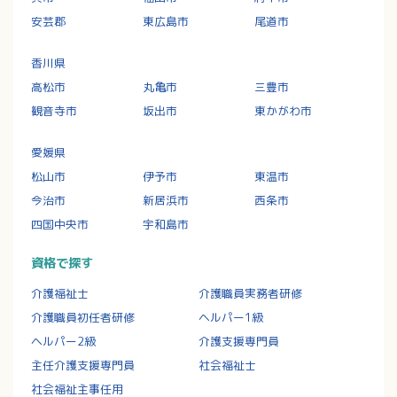
安芸郡
東広島市
尾道市
香川県
高松市
丸亀市
三豊市
観音寺市
坂出市
東かがわ市
愛媛県
松山市
伊予市
東温市
今治市
新居浜市
西条市
四国中央市
宇和島市
資格で探す
介護福祉士
介護職員実務者研修
介護職員初任者研修
ヘルパー1級
ヘルパー2級
介護支援専門員
主任介護支援専門員
社会福祉士
社会福祉主事任用