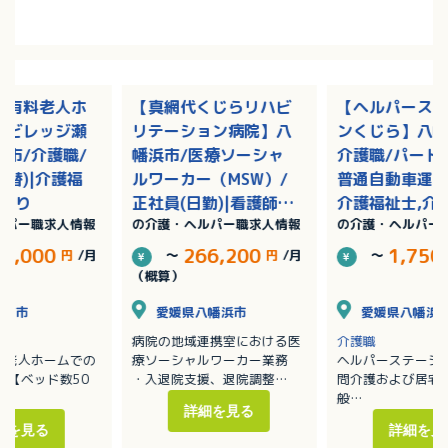
き有料老人ホ
【真網代くじらリハビ
【ヘルパース
アビレッジ瀬
リテーション病院】八
ンくじら】八幡
市/介護職/
幡浜市/医療ソーシャ
介護職/パート(
交替)|介護福
ルワーカー（MSW）/
普通自動車運転
与あり
正社員(日勤)|看護師,
介護福祉士,介
ルパー職求人情報
の介護・ヘルパー職求人情報
の介護・ヘルパー
社会福祉士/賞与あり
初任者研修（
2級）,介護職
33,000
266,200
1,750
円
/月
～
円
/月
～
研修（ヘルパー
（概算）
松山市
愛媛県八幡浜市
愛媛県八幡浜
病院の地域連携室における医
介護職
料老人ホームでの
療ソーシャルワーカー業務
ヘルパーステーシ
 【ベッド数50
・入退院支援、退院調整
問介護および居宅
・入退院に関する相談業務
般
詳細を見る
、排泄介助、シー
・関係機関との連携・調整
主にグループ内の
細を見る
詳細を見
（グループ内施設、ケアマネ
ート、老人ホーム