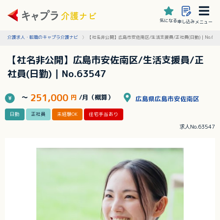
気になる
申し込み
メニュー
介護求人・転職のキャプラ介護ナビ
【社名非公開】広島市安佐南区/生活支援員/正社員(日勤)｜No.635
【社名非公開】広島市安佐南区/生活支援員/正
社員(日勤)｜No.63547
251,000
～
円
/月（概算）
広島県広島市安佐南区
日勤
正社員
未経験OK
住宅手当あり
求人No.63547