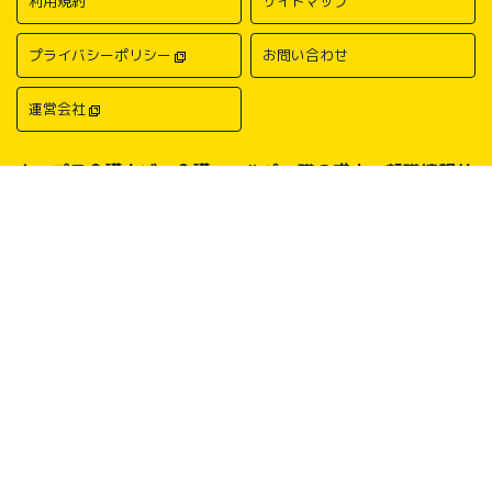
利用規約
サイトマップ
プライバシーポリシー
お問い合わせ
運営会社
キャプラ介護ナビ－介護・ヘルパー職の求人・転職情報サ
イトについて
中国・四国地方の介護求人・転職情報なら「キャプラ介護ナビ」にお任
せください。岡山・広島・香川・愛媛などの介護求人情報が満載！介
護・ヘルパー系の希望職種から探したり、勤務地・地域から探したり、
介護福祉士や介護職員実務者研修（ヘルパー1級）、介護職員初任者研
修（ヘルパー2級）、介護支援専門員（ケアマネージャー）、主任介護
支援専門員（主任ケアマネージャー）、社会福祉士、社会福祉主事任用
などの保有資格から探したりすることができます。中国・四国地方に展
開する総合人材サービス会社キャリアプランニングがあなたの仕事探し
をサポートいたします。