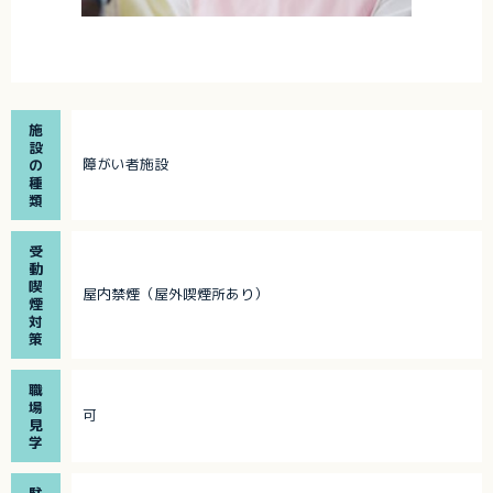
施
設
障がい者施設
の
種
類
受
動
喫
屋内禁煙（屋外喫煙所あり）
煙
対
策
職
場
可
見
学
駐