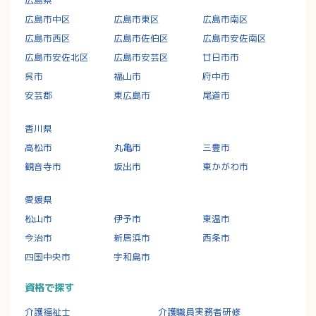
広島市中区
広島市東区
広島市南区
広島市西区
広島市佐伯区
広島市安佐南区
広島市安佐北区
広島市安芸区
廿日市市
呉市
福山市
府中市
安芸郡
東広島市
尾道市
香川県
高松市
丸亀市
三豊市
観音寺市
坂出市
東かがわ市
愛媛県
松山市
伊予市
東温市
今治市
新居浜市
西条市
四国中央市
宇和島市
資格で探す
介護福祉士
介護職員実務者研修