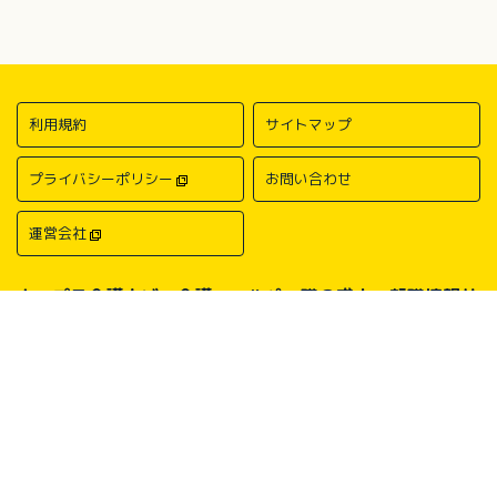
利用規約
サイトマップ
プライバシーポリシー
お問い合わせ
運営会社
キャプラ介護ナビ－介護・ヘルパー職の求人・転職情報サ
イトについて
中国・四国地方の介護求人・転職情報なら「キャプラ介護ナビ」にお任
せください。岡山・広島・香川・愛媛などの介護求人情報が満載！介
護・ヘルパー系の希望職種から探したり、勤務地・地域から探したり、
介護福祉士や介護職員実務者研修（ヘルパー1級）、介護職員初任者研
修（ヘルパー2級）、介護支援専門員（ケアマネージャー）、主任介護
支援専門員（主任ケアマネージャー）、社会福祉士、社会福祉主事任用
などの保有資格から探したりすることができます。中国・四国地方に展