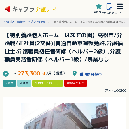
気になる
申し込み
メニュー
介護求人・転職のキャプラ介護ナビ
【特別養護老人ホーム はなぞの園】高松市/介護職/正社員(2交替
【特別養護老人ホーム はなぞの園】高松市/介
護職/正社員(2交替)|普通自動車運転免許,介護福
祉士,介護職員初任者研修（ヘルパー2級）,介護
職員実務者研修（ヘルパー1級）/残業なし
273,300
～
円
/月（概算）
香川県高松市
2交替
正社員
年間休日110日以上
住宅手当あり
求人No.66266