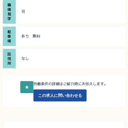
職
場
可
見
学
駐
あり 無料
車
場
託
なし
児
所
労働条件の詳細はご紹介時にお伝えします。
★
この求人に問い合わせる