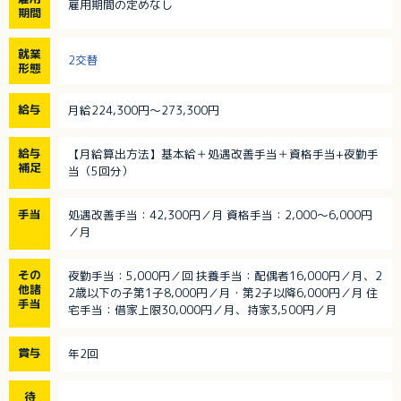
雇用期間の定めなし
期間
就業
2交替
形態
給与
月給224,300円～273,300円
給与
【月給算出方法】基本給＋処遇改善手当＋資格手当+夜勤手
補足
当（5回分）
手当
処遇改善手当：42,300円／月 資格手当：2,000～6,000円
／月
その
夜勤手当：5,000円／回 扶養手当：配偶者16,000円／月、2
他諸
2歳以下の子第1子8,000円／月・第2子以降6,000円／月 住
手当
宅手当：借家上限30,000円／月、持家3,500円／月
賞与
年2回
待