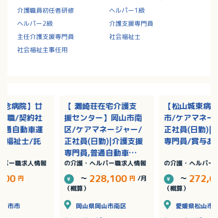
介護職員初任者研修
ヘルパー1級
ヘルパー2級
介護支援専門員
主任介護支援専門員
社会福祉士
社会福祉主事任用
記念病院】廿
【 灘崎荘在宅介護支
【松山城東病
護職/契約社
援センター】岡山市南
市/ケアマネー
|普通自動車運
区/ケアマネージャー/
正社員(日勤)|
護福祉士/託
正社員(日勤)|介護支援
専門員/賞与あ
専門員,普通自動車運
ルパー職求人情報
の介護・ヘルパー職求人情報
の介護・ヘルパー
転免許/残業なし
,500
228,100
272,6
円
～
円
/月
～
（概算）
（概算）
廿日市市
岡山県岡山市南区
愛媛県松山市