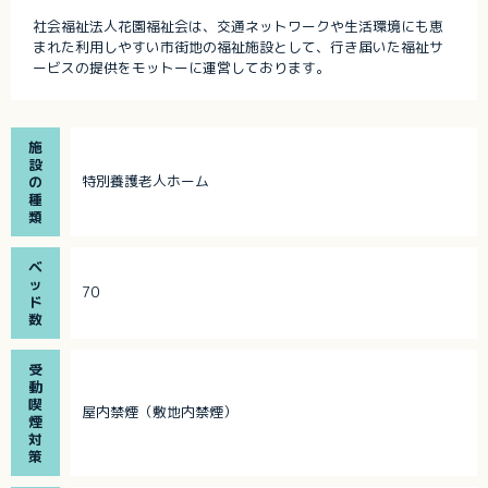
社会福祉法人花園福祉会は、交通ネットワークや生活環境にも恵
まれた利用しやすい市街地の福祉施設として、行き届いた福祉サ
ービスの提供をモットーに運営しております。
施
設
特別養護老人ホーム
の
種
類
ベ
ッ
70
ド
数
受
動
喫
屋内禁煙（敷地内禁煙）
煙
対
策