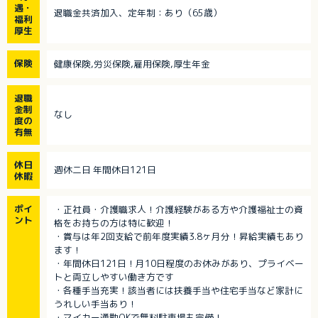
遇・
退職金共済加入、定年制：あり（65歳）
福利
厚生
保険
健康保険,労災保険,雇用保険,厚生年金
退職
金制
なし
度の
有無
休日
週休二日 年間休日121日
休暇
ポイ
・正社員・介護職求人！介護経験がある方や介護福祉士の資
ント
格をお持ちの方は特に歓迎！
・賞与は年2回支給で前年度実績3.8ヶ月分！昇給実績もあり
ます！
・年間休日121日！月10日程度のお休みがあり、プライベー
トと両立しやすい働き方です
・各種手当充実！該当者には扶養手当や住宅手当など家計に
うれしい手当あり！
・マイカー通勤OKで無料駐車場も完備！