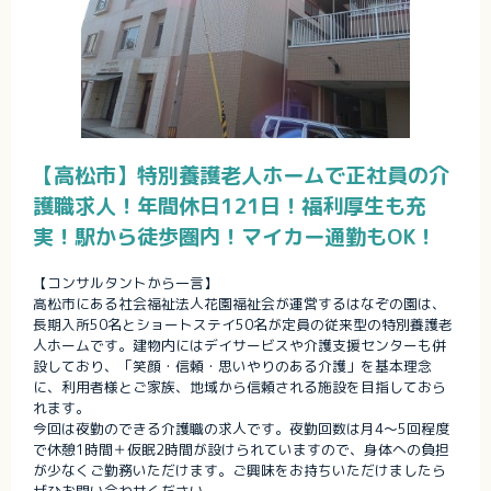
【高松市】特別養護老人ホームで正社員の介
護職求人！年間休日121日！福利厚生も充
実！駅から徒歩圏内！マイカー通勤もOK！
【コンサルタントから一言】
高松市にある社会福祉法人花園福祉会が運営するはなぞの園は、
長期入所50名とショートステイ50名が定員の従来型の特別養護老
人ホームです。建物内にはデイサービスや介護支援センターも併
設しており、「笑顔・信頼・思いやりのある介護」を基本理念
に、利用者様とご家族、地域から信頼される施設を目指しておら
れます。
今回は夜勤のできる介護職の求人です。夜勤回数は月4～5回程度
で休憩1時間＋仮眠2時間が設けられていますので、身体への負担
が少なくご勤務いただけます。ご興味をお持ちいただけましたら