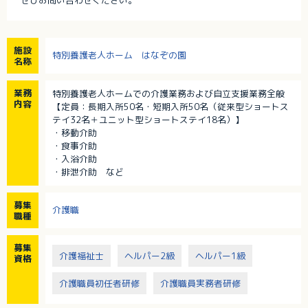
ぜひお問い合わせください。
施設
特別養護老人ホーム はなぞの園
名称
業務
特別養護老人ホームでの介護業務および自立支援業務全般
内容
【定員：長期入所50名・短期入所50名（従来型ショートス
テイ32名＋ユニット型ショートステイ18名）】
・移動介助
・食事介助
・入浴介助
・排泄介助 など
募集
介護職
職種
募集
介護福祉士
ヘルパー2級
ヘルパー1級
資格
介護職員初任者研修
介護職員実務者研修