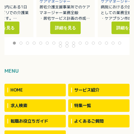
ケアマネージャー
ケアマネージャー
病院内にある1日
居宅介護支援事業所でのケア
病院における介護
ハビリでの介護業
マネージャー業務全般
としての業務全般
します。
・居宅サービス計画の作成
・ケアプラン作成
添い業務
・利用者の実態把握
・モニタリング業
細を見る
詳細を見る
詳細を見
薬・排泄・入浴介
・担当者会議の開催
・介護保険の申請
・適切な居宅介護サービス提
所リハビリ業務全
供に向けた活動
ノア、ハイエース
用者数：約30名
MENU
HOME
サービス紹介
求人検索
特集一覧
転職お役立ちガイド
よくあるご質問