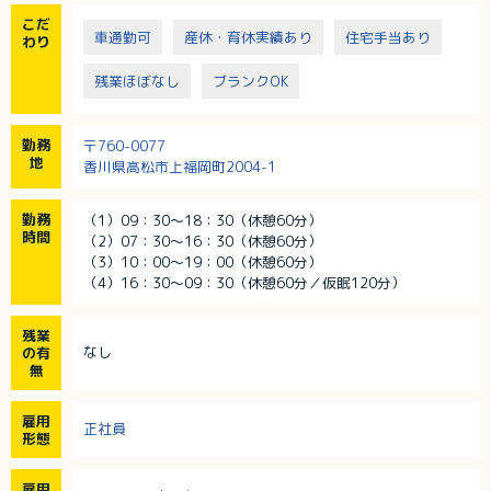
こだ
車通勤可
産休・育休実績あり
住宅手当あり
わり
残業ほぼなし
ブランクOK
勤務
〒760-0077
地
香川県高松市上福岡町2004-1
勤務
（1）09：30～18：30（休憩60分）
時間
（2）07：30～16：30（休憩60分）
（3）10：00～19：00（休憩60分）
（4）16：30～09：30（休憩60分／仮眠120分）
残業
なし
の有
無
雇用
正社員
形態
雇用