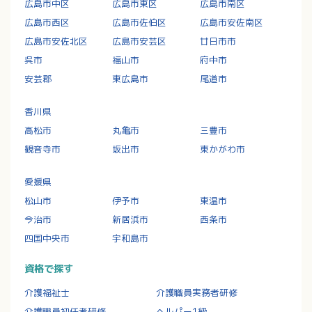
広島市中区
広島市東区
広島市南区
広島市西区
広島市佐伯区
広島市安佐南区
広島市安佐北区
広島市安芸区
廿日市市
呉市
福山市
府中市
安芸郡
東広島市
尾道市
香川県
高松市
丸亀市
三豊市
観音寺市
坂出市
東かがわ市
愛媛県
松山市
伊予市
東温市
今治市
新居浜市
西条市
四国中央市
宇和島市
資格で探す
介護福祉士
介護職員実務者研修
介護職員初任者研修
ヘルパー1級