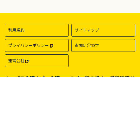
利用規約
サイトマップ
プライバシーポリシー
お問い合わせ
運営会社
キャプラ介護ナビ－介護・ヘルパー職の求人・転職情報サ
イトについて
中国・四国地方の介護求人・転職情報なら「キャプラ介護ナビ」にお任
せください。岡山・広島・香川・愛媛などの介護求人情報が満載！介
護・ヘルパー系の希望職種から探したり、勤務地・地域から探したり、
介護福祉士や介護職員実務者研修（ヘルパー1級）、介護職員初任者研
修（ヘルパー2級）、介護支援専門員（ケアマネージャー）、主任介護
支援専門員（主任ケアマネージャー）、社会福祉士、社会福祉主事任用
などの保有資格から探したりすることができます。中国・四国地方に展
開する総合人材サービス会社キャリアプランニングがあなたの仕事探し