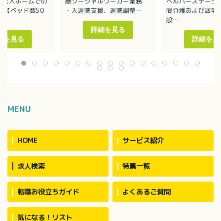
料老人ホームでの
療ソーシャルワーカー業務
ヘルパーステーシ
 【ベッド数50
・入退院支援、退院調整
問介護および居宅
・入退院に関する相談業務
般
、排泄介助、シー
・関係機関との連携・調整
主にグループ内の
詳細を見る
（グループ内施設、ケアマネ
ート、老人ホーム
細を見る
詳細を見
週2回・4～6
ージャー、行政機関、転院先
ていただきます
名で介助（中2／外
など）
・家事援助
・カンファレンスへの参加
・身体介助 等
ション 有
MENU
HOME
サービス紹介
求人検索
特集一覧
転職お役立ちガイド
よくあるご質問
気になる！リスト