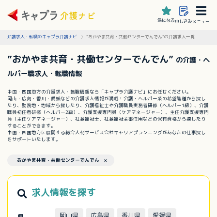
気になる
申し込み
メニュー
介護求人・転職のキャプラ介護ナビ
”おかやま共育・共働センターでんでん”の介護求人一覧
”おかやま共育・共働センターでんでん”
の介護・ヘ
ルパー職求人・転職情報
中国・四国地方の介護求人・転職情報なら「キャプラ介護ナビ」にお任せください。
岡山・広島・香川・愛媛などの介護求人情報が満載！介護・ヘルパー系の希望職種から探し
たり、勤務地・地域から探したり、介護福祉士や介護職員実務者研修（ヘルパー1級）、介護
職員初任者研修（ヘルパー2級）、介護支援専門員（ケアマネージャー）、主任介護支援専門
員（主任ケアマネージャー）、社会福祉士、社会福祉主事任用などの保有資格から探したり
することができます。
中国・四国地方に展開する総合人材サービス会社キャリアプランニングがあなたの仕事探し
をサポートいたします。
おかやま共育・共働センターでんでん ×
求人情報を探す
岡山県
広島県
香川県
愛媛県
県