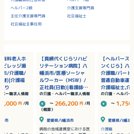
ヘルパー2級
介護支援専門員
主任介護支援専門員
社会福祉士
社会福祉主事任用
き有料老人ホ
【真網代くじらリハビ
【ヘルパース
アビレッジ瀬
リテーション病院】八
ンくじら】八幡
市/介護職/
幡浜市/医療ソーシャ
介護職/パート(
交替)|介護福
ルワーカー（MSW）/
普通自動車運転
与あり
正社員(日勤)|看護師,
介護福祉士,介
ルパー職求人情報
の介護・ヘルパー職求人情報
の介護・ヘルパー
社会福祉士/賞与あり
初任者研修（
2級）,介護職
33,000
266,200
1,750
円
/月
～
円
/月
～
研修（ヘルパー
（概算）
松山市
愛媛県八幡浜市
愛媛県八幡浜
病院の地域連携室における医
介護職