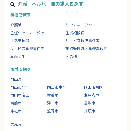
介護・ヘルパー職の求人を探す
職種で探す
介護職
ケアマネージャー
主任ケアマネージャー
生活相談員
生活支援員
サービス提供責任者
サービス管理責任者
施設管理職・管理職候補
看護助手
その他
地域で探す
岡山県
岡山市北区
岡山市中区
岡山市東区
岡山市南区
赤磐市
瀬戸内市
備前市
津山市
倉敷市
総社市
笠岡市
井原市
広島県