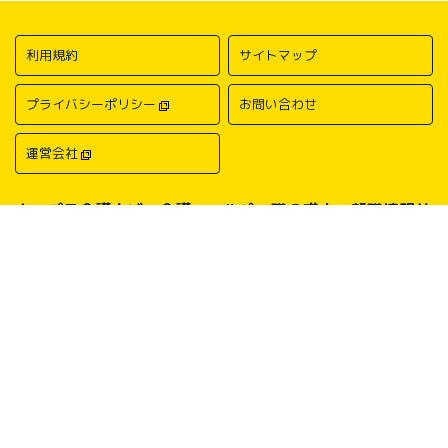
利用規約
サイトマップ
プライバシーポリシー
お問い合わせ
運営会社
キャプラ介護ナビ－介護・ヘルパー職の求人・転職情報サ
イトについて
中国・四国地方の介護求人・転職情報なら「キャプラ介護ナビ」にお任
せください。岡山・広島・香川・愛媛などの介護求人情報が満載！介
護・ヘルパー系の希望職種から探したり、勤務地・地域から探したり、
介護福祉士や介護職員実務者研修（ヘルパー1級）、介護職員初任者研
修（ヘルパー2級）、介護支援専門員（ケアマネージャー）、主任介護
支援専門員（主任ケアマネージャー）、社会福祉士、社会福祉主事任用
などの保有資格から探したりすることができます。中国・四国地方に展
開する総合人材サービス会社キャリアプランニングがあなたの仕事探し
をサポートいたします。