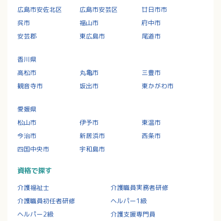
広島市安佐北区
広島市安芸区
廿日市市
呉市
福山市
府中市
安芸郡
東広島市
尾道市
香川県
高松市
丸亀市
三豊市
観音寺市
坂出市
東かがわ市
愛媛県
松山市
伊予市
東温市
今治市
新居浜市
西条市
四国中央市
宇和島市
資格で探す
介護福祉士
介護職員実務者研修
介護職員初任者研修
ヘルパー1級
ヘルパー2級
介護支援専門員