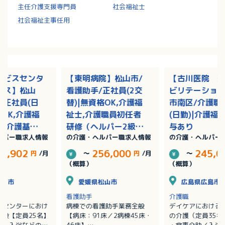
主任介護支援専門員
社会福祉士
社会福祉主事任用
ービスセンタ
【東明病院】松山市/
【古川医院 
セス】松山
看護助手/正社員(2交
ビリテーショ
/正社員(日
替)|無資格OK,介護福
市南区/介護職
格OK,介護福
祉士,介護職員初任者
(日勤)|介護福
知症介護基礎
研修（ヘルパー2級）,
与あり
ルパー職求人情報
の介護・ヘルパー職求人情報
の介護・ヘルパー
護職員初任者
介護職員実務者研修
パー2級）,
（ヘルパー1級）/完全
28,902
256,000
245,0
円
/月
～
円
/月
～
実務者研修
週休二日
（概算）
（概算）
ー1級）
松山市
愛媛県松山市
広島県広島市
看護助手
介護職
スセンターにおけ
病棟での看護助手業務全般
デイケアにおける
全般【定員25名】
【病床：91床／2病棟45床・
の介護（定員35名
泄、入浴などの支
46床】
・食事介助／入浴