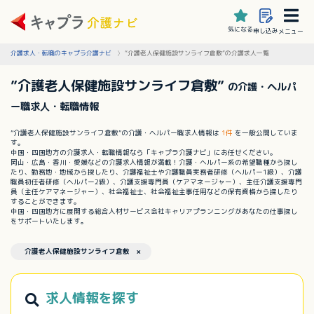
気になる
申し込み
メニュー
介護求人・転職のキャプラ介護ナビ
”介護老人保健施設サンライフ倉敷”の介護求人一覧
”介護老人保健施設サンライフ倉敷”
の介護・ヘルパ
ー職求人・転職情報
”介護老人保健施設サンライフ倉敷”の介護・ヘルパー職求人情報は
1件
を一般公開していま
す。
中国・四国地方の介護求人・転職情報なら「キャプラ介護ナビ」にお任せください。
岡山・広島・香川・愛媛などの介護求人情報が満載！介護・ヘルパー系の希望職種から探し
たり、勤務地・地域から探したり、介護福祉士や介護職員実務者研修（ヘルパー1級）、介護
職員初任者研修（ヘルパー2級）、介護支援専門員（ケアマネージャー）、主任介護支援専門
員（主任ケアマネージャー）、社会福祉士、社会福祉主事任用などの保有資格から探したり
することができます。
中国・四国地方に展開する総合人材サービス会社キャリアプランニングがあなたの仕事探し
をサポートいたします。
介護老人保健施設サンライフ倉敷 ×
求人情報を探す