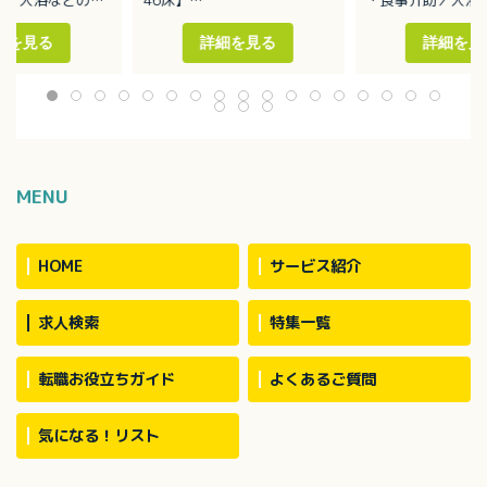
・食事、排泄、入浴の介助
介助
濯、レクリエーシ
等
・送迎（軽自動車
細を見る
詳細を見る
詳細を見
支援
※45人の患者様を10～12名
車）
：2.5～3.0程度
のスタッフで対応しています
※送迎範囲は南区
設の為、送迎業務
MENU
HOME
サービス紹介
求人検索
特集一覧
転職お役立ちガイド
よくあるご質問
気になる！リスト