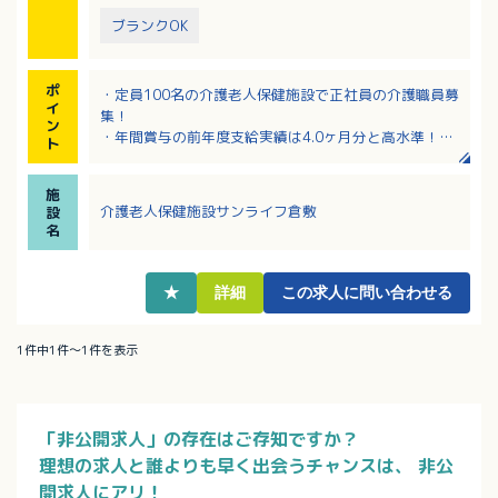
ブランクOK
ポ
・定員100名の介護老人保健施設で正社員の介護職員募
イ
集！
ン
・年間賞与の前年度支給実績は4.0ヶ月分と高水準！
ト
・教育、研修制度充実！研修費用は一部法人負担あ
り！
施
・医師、看護師が常駐しているので緊急時も安心の職
介護老人保健施設サンライフ倉敷
設
場環境です！
名
・グループ内に施設が多数あるため、様々な業務に挑
戦することができます
★
詳細
この求人に問い合わせる
1件中1件～1件を表示
「非公開求人」の存在はご存知ですか？
理想の求人と誰よりも早く出会うチャンスは、
非公
開求人にアリ！