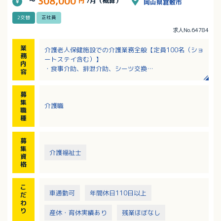
308,000
～
円
/月（概算）
岡山県倉敷市
2交替
正社員
求人No.64784
業
介護老人保健施設での介護業務全般【定員100名（ショ
務
ートステイ含む）】
内
・食事介助、排泄介助、シーツ交換
容
・入浴介助（機械浴、特浴、個浴）
・その他生活援助
募
・レクリエーション、季節のイベント 等
集
介護職
※看取りあり
職
種
募
集
介護福祉士
資
格
こ
車通勤可
年間休日110日以上
だ
わ
り
産休・育休実績あり
残業ほぼなし