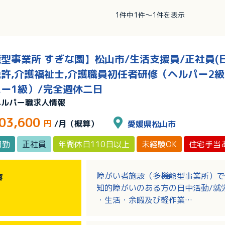
1件中1件～1件を表示
型事業所 すぎな園】松山市/生活支援員/正社員(日
許,介護福祉士,介護職員初任者研修（ヘルパー2級
ー1級）/完全週休二日
ヘルパー職求人情報
03,600
円
/月（概算）
愛媛県松山市
日勤
正社員
年間休日110日以上
未経験OK
住宅手当
障がい者施設（多機能型事業所）で
容
知的障がいのある方の日中活動/就
・生活・余暇及び軽作業
・入浴見守り（着脱介助あり）
・送迎（エリア：松山市内）