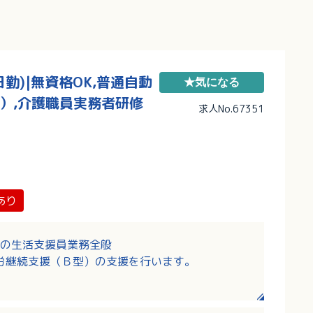
勤)|無資格OK,普通自動
★気になる
）,介護職員実務者研修
求人No.67351
あり
の生活支援員業務全般
労継続支援（Ｂ型）の支援を行います。