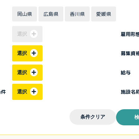
岡山県
広島県
香川県
愛媛県
雇用形
選択
募集資
選択
給与
選択
条件
施設名
選択
条件クリア