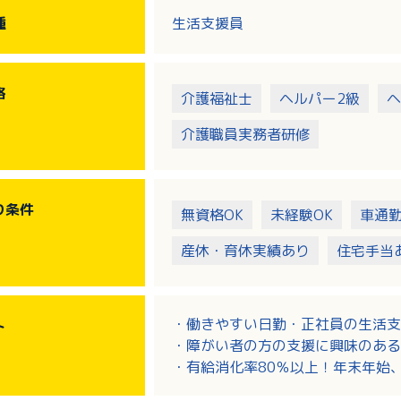
※40名程度の利用者様がいます
種
生活支援員
※送迎車両はすべてAT車です（ハ
格
介護福祉士
ヘルパー2級
ヘ
介護職員実務者研修
り
条件
無資格OK
未経験OK
車通
産休・育休実績あり
住宅手当
・働きやすい日勤・正社員の生活支
ト
・障がい者の方の支援に興味のある
・有給消化率80％以上！年末年始
・昇給・賞与制度のほか、退職金制