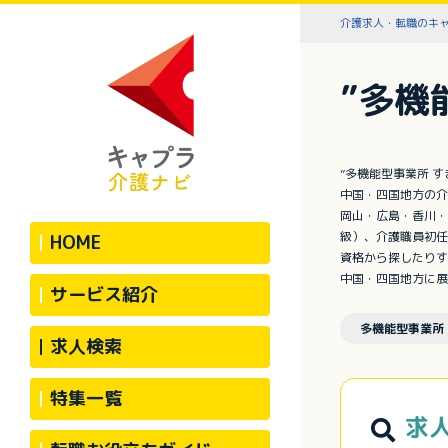
介護求人・転職のキ
”多機
”多機能型事業所 
中国・四国地方の介
岡山・広島・香川・
級）、介護職員初任
HOME
資格から探したりす
中国・四国地方に展
サービス紹介
多機能型事業所 
求人検索
特集一覧
求