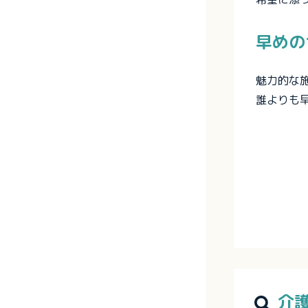
早めの
魅力的な
誰よりも
介