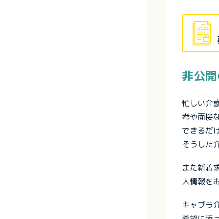
非公開
忙しい介
考や面接
できるだ
そうした
また新着
人情報を
キャプラ
希望に添