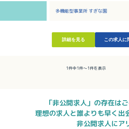
・年間賞与4.4ヶ月分支給（前年
多機能型事業所 すぎな園
詳細
を見る
この求人に
1件中1件～1件を表示
「非公開求人」の存在はご
理想の求人と誰よりも早く出
非公開求人にア