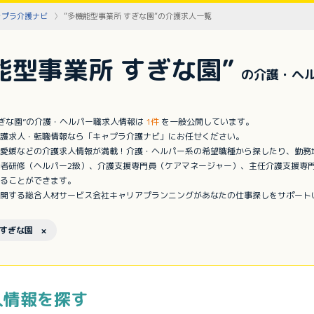
ャプラ介護ナビ
”多機能型事業所 すぎな園”の介護求人一覧
能型事業所 すぎな園”
の介護・ヘ
すぎな園”の介護・ヘルパー職求人情報は
1件
を一般公開しています。
護求人・転職情報なら「キャプラ介護ナビ」にお任せください。
愛媛などの介護求人情報が満載！介護・ヘルパー系の希望職種から探したり、勤務
者研修（ヘルパー2級）、介護支援専門員（ケアマネージャー）、主任介護支援専
ることができます。
開する総合人材サービス会社キャリアプランニングがあなたの仕事探しをサポート
すぎな園 ×
人情報を探す