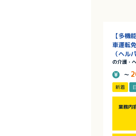
【多機能
車運転免
（ヘルパ
の介護・
2
～
新着
業務内