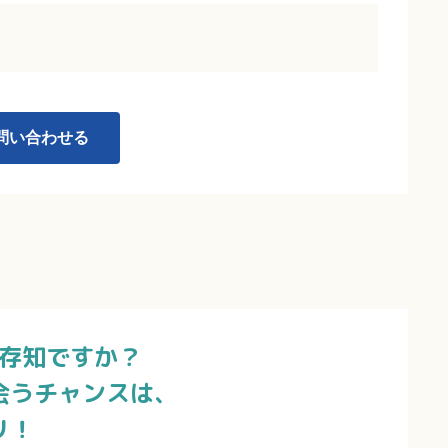
実績）！該当者には扶養手当・住宅手当あり！
問い合わせる
存知ですか？
会うチャンスは、
リ！