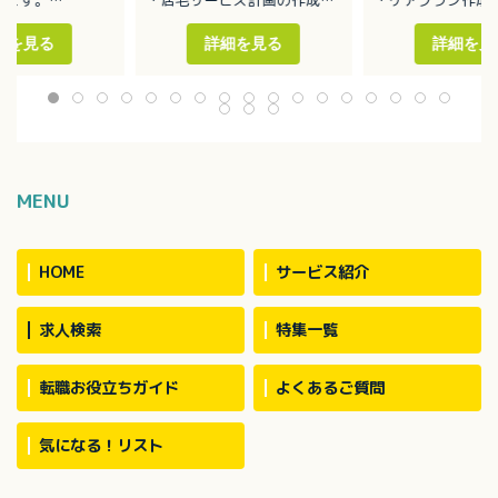
添い業務
・利用者の実態把握
・モニタリング業
薬・排泄・入浴介
・担当者会議の開催
・介護保険の申請
細を見る
詳細を見る
詳細を見
・適切な居宅介護サービス提
所リハビリ業務全
供に向けた活動
ノア、ハイエース
用者数：約30名
MENU
HOME
サービス紹介
求人検索
特集一覧
転職お役立ちガイド
よくあるご質問
気になる！リスト