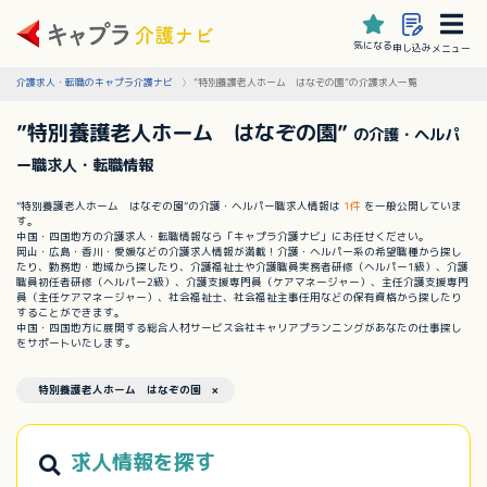
気になる
申し込み
メニュー
介護求人・転職のキャプラ介護ナビ
”特別養護老人ホーム はなぞの園”の介護求人一覧
”特別養護老人ホーム はなぞの園”
の介護・ヘルパ
ー職求人・転職情報
”特別養護老人ホーム はなぞの園”の介護・ヘルパー職求人情報は
1件
を一般公開していま
す。
中国・四国地方の介護求人・転職情報なら「キャプラ介護ナビ」にお任せください。
岡山・広島・香川・愛媛などの介護求人情報が満載！介護・ヘルパー系の希望職種から探し
たり、勤務地・地域から探したり、介護福祉士や介護職員実務者研修（ヘルパー1級）、介護
職員初任者研修（ヘルパー2級）、介護支援専門員（ケアマネージャー）、主任介護支援専門
員（主任ケアマネージャー）、社会福祉士、社会福祉主事任用などの保有資格から探したり
することができます。
中国・四国地方に展開する総合人材サービス会社キャリアプランニングがあなたの仕事探し
をサポートいたします。
特別養護老人ホーム はなぞの園 ×
求人情報を探す