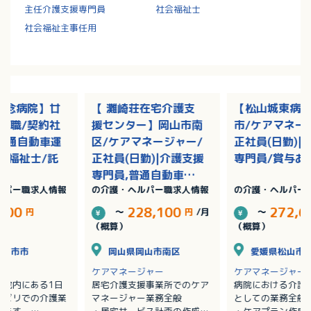
主任介護支援専門員
社会福祉士
社会福祉主事任用
記念病院】廿
【 灘崎荘在宅介護支
【松山城東病
護職/契約社
援センター】岡山市南
市/ケアマネー
|普通自動車運
区/ケアマネージャー/
正社員(日勤)|
護福祉士/託
正社員(日勤)|介護支援
専門員/賞与あ
専門員,普通自動車運
ルパー職求人情報
の介護・ヘルパー職求人情報
の介護・ヘルパー
転免許/残業なし
,500
228,100
272,6
円
～
円
/月
～
（概算）
（概算）
廿日市市
岡山県岡山市南区
愛媛県松山市
ケアマネージャー
ケアマネージャー
病院内にある1日
居宅介護支援事業所でのケア
病院における介護
ハビリでの介護業
マネージャー業務全般
としての業務全般
します。
・居宅サービス計画の作成
・ケアプラン作成