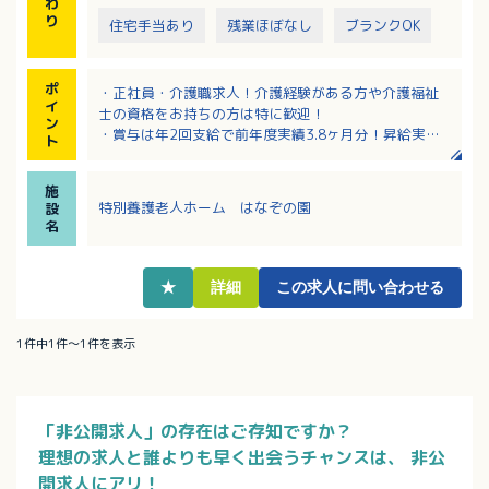
わ
り
住宅手当あり
残業ほぼなし
ブランクOK
ポ
・正社員・介護職求人！介護経験がある方や介護福祉
イ
士の資格をお持ちの方は特に歓迎！
ン
・賞与は年2回支給で前年度実績3.8ヶ月分！昇給実績
ト
もあります！
・年間休日121日！月10日程度のお休みがあり、プラ
施
イベートと両立しやすい働き方です
特別養護老人ホーム はなぞの園
設
・各種手当充実！該当者には扶養手当や住宅手当など
名
家計にうれしい手当あり！
・マイカー通勤OKで無料駐車場も完備！
★
詳細
この求人に問い合わせる
1件中1件～1件を表示
「非公開求人」の存在はご存知ですか？
理想の求人と誰よりも早く出会うチャンスは、
非公
開求人にアリ！