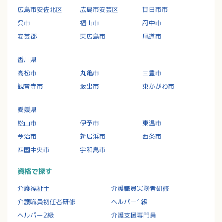
広島市安佐北区
広島市安芸区
廿日市市
呉市
福山市
府中市
安芸郡
東広島市
尾道市
香川県
高松市
丸亀市
三豊市
観音寺市
坂出市
東かがわ市
愛媛県
松山市
伊予市
東温市
今治市
新居浜市
西条市
四国中央市
宇和島市
資格で探す
介護福祉士
介護職員実務者研修
介護職員初任者研修
ヘルパー1級
ヘルパー2級
介護支援専門員