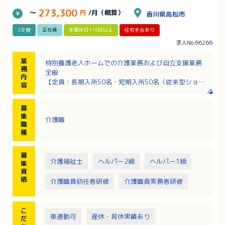
273,300
～
円
/月（概算）
香川県高松市
2交替
正社員
年間休日110日以上
住宅手当あり
求人No.66266
業
特別養護老人ホームでの介護業務および自立支援業務
務
全般
内
【定員：長期入所50名・短期入所50名（従来型ショー
容
トステイ32名＋ユニット型ショートステイ18名）】
・移動介助
募
・食事介助
集
介護職
・入浴介助
職
・排泄介助 など
種
募
介護福祉士
ヘルパー2級
ヘルパー1級
集
資
格
介護職員初任者研修
介護職員実務者研修
こ
車通勤可
産休・育休実績あり
だ