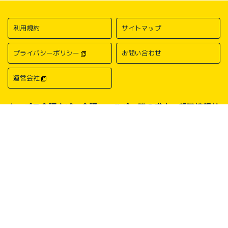
利用規約
サイトマップ
プライバシーポリシー
お問い合わせ
運営会社
キャプラ介護ナビ－介護・ヘルパー職の求人・転職情報サ
イトについて
中国・四国地方の介護求人・転職情報なら「キャプラ介護ナビ」にお任
せください。岡山・広島・香川・愛媛などの介護求人情報が満載！介
護・ヘルパー系の希望職種から探したり、勤務地・地域から探したり、
介護福祉士や介護職員実務者研修（ヘルパー1級）、介護職員初任者研
修（ヘルパー2級）、介護支援専門員（ケアマネージャー）、主任介護
支援専門員（主任ケアマネージャー）、社会福祉士、社会福祉主事任用
などの保有資格から探したりすることができます。中国・四国地方に展
開する総合人材サービス会社キャリアプランニングがあなたの仕事探し
をサポートいたします。