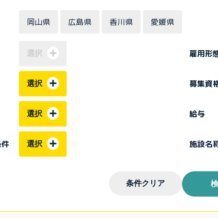
岡山県
広島県
香川県
愛媛県
雇用形
選択
募集資
選択
給与
選択
条件
施設名
選択
条件クリア