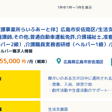
1件中1件～1件を表示
護事業所らいふあーと伴】広島市安佐南区/生活支援
看護師,その他,普通自動車運転免許,介護福祉士,准
パー2級）,介護職員実務者研修（ヘルパー1級）
ヘルパー職求人情報
55,000
円
/月（概算）
広島県広島市安佐南区
障がいのある方が日中に通所される
容
・食事、入浴、排泄介助
・創作活動や生産活動のサポート
・運動機能訓練やウォーキングのサ
・利用者様のご自宅や入所施設への
・活動記録の記入や書類作成、事務
種
生活支援員