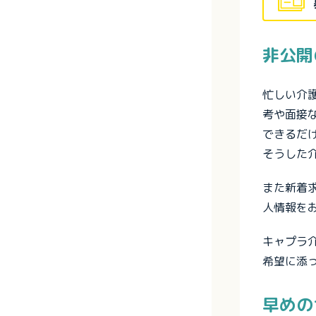
非公開
忙しい介
考や面接
できるだ
そうした
また新着
人情報を
キャプラ
希望に添
早めの