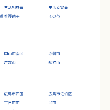
生活相談員
生活支援員
補
看護助手
その他
岡山市南区
赤磐市
倉敷市
総社市
広島市西区
広島市佐伯区
廿日市市
呉市