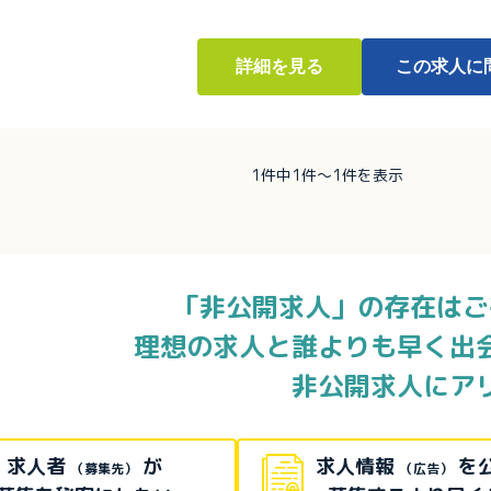
詳細
を見る
この求人に
1件中1件～1件を表示
「非公開求人」の存在はご
理想の求人と誰よりも早く出
非公開求人にア
求人者
が
求人情報
を
（募集先）
（広告）