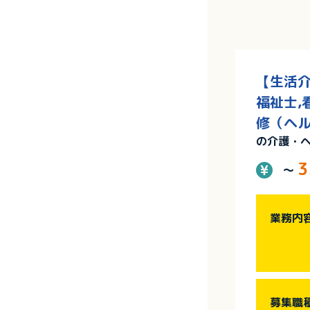
【生活介
福祉士,
修（ヘル
の介護・
3
～
業務内
募集職