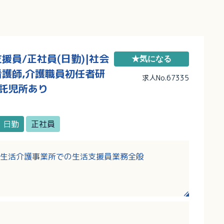
員/正社員(日勤)|社会
★気になる
看護師,介護職員初任者研
求人No.67335
/託児所あり
日勤
正社員
生活介護事業所での生活支援員業務全般
ポート
送迎業務
作業 など