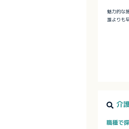
魅力的な
誰よりも
介
職種で