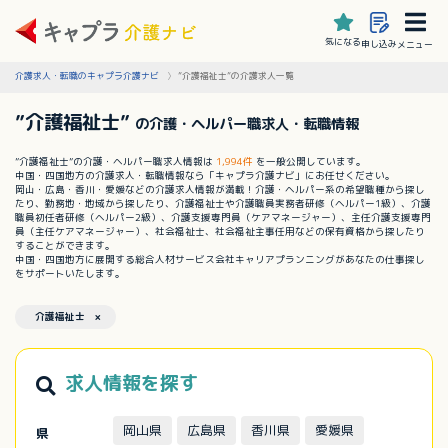
気になる
申し込み
メニュー
介護求人・転職のキャプラ介護ナビ
”介護福祉士”の介護求人一覧
”介護福祉士”
の介護・ヘルパー職求人・転職情報
”介護福祉士”の介護・ヘルパー職求人情報は
1,994件
を一般公開しています。
中国・四国地方の介護求人・転職情報なら「キャプラ介護ナビ」にお任せください。
岡山・広島・香川・愛媛などの介護求人情報が満載！介護・ヘルパー系の希望職種から探し
たり、勤務地・地域から探したり、介護福祉士や介護職員実務者研修（ヘルパー1級）、介護
職員初任者研修（ヘルパー2級）、介護支援専門員（ケアマネージャー）、主任介護支援専門
員（主任ケアマネージャー）、社会福祉士、社会福祉主事任用などの保有資格から探したり
することができます。
中国・四国地方に展開する総合人材サービス会社キャリアプランニングがあなたの仕事探し
をサポートいたします。
介護福祉士 ×
求人情報を探す
岡山県
広島県
香川県
愛媛県
県