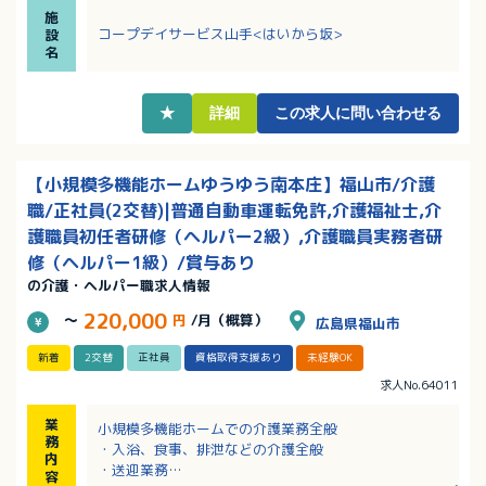
・介護職員初任者研修修了者、ホームヘルパー2級、い
施
ずれかの資格を所持で応募可能です。
コープデイサービス山手<はいから坂>
設
・介護福祉士の資格があれば、別途手当あり！
名
★
詳細
この求人に問い合わせる
【小規模多機能ホームゆうゆう南本庄】福山市/介護
職/正社員(2交替)|普通自動車運転免許,介護福祉士,介
護職員初任者研修（ヘルパー2級）,介護職員実務者研
修（ヘルパー1級）/賞与あり
の介護・ヘルパー職求人情報
220,000
～
円
/月（概算）
広島県福山市
新着
2交替
正社員
資格取得支援あり
未経験OK
求人No.64011
業
小規模多機能ホームでの介護業務全般
務
・入浴、食事、排泄などの介護全般
内
・送迎業務
容