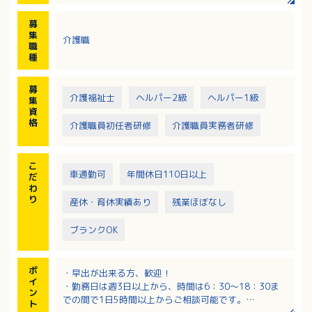
・入所者の排泄、入浴、食事等の介護
募
集
介護職
職
種
募
介護福祉士
ヘルパー2級
ヘルパー1級
集
資
格
介護職員初任者研修
介護職員実務者研修
こ
車通勤可
年間休日110日以上
だ
わ
り
産休・育休実績あり
残業ほぼなし
ブランクOK
ポ
・早出が出来る方、歓迎！
イ
・勤務日は週3日以上から、時間は6：30～18：30ま
ン
での間で1日5時間以上からご相談可能です。
ト