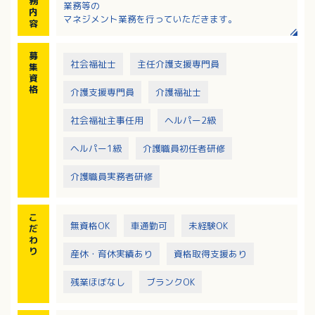
務
業務等の
内
マネジメント業務を行っていただきます。
容
募
社会福祉士
主任介護支援専門員
集
資
格
介護支援専門員
介護福祉士
社会福祉主事任用
ヘルパー2級
ヘルパー1級
介護職員初任者研修
介護職員実務者研修
こ
無資格OK
車通勤可
未経験OK
だ
わ
り
産休・育休実績あり
資格取得支援あり
残業ほぼなし
ブランクOK