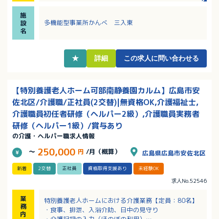
・子どもたちへの支援を通じて一緒に成長していける
施
環境です
多機能型事業所かんべ 三入東
設
・充実の昇給・賞与制度あり！頑張りをしっかり評価
名
してもらえます！
★
詳細
この求人に問い合わせる
【特別養護老人ホーム可部南静養園カルム】広島市安
佐北区/介護職/正社員(2交替)|無資格OK,介護福祉士,
介護職員初任者研修（ヘルパー2級）,介護職員実務者
研修（ヘルパー1級）/賞与あり
の介護・ヘルパー職求人情報
250,000
～
円
/月（概算）
広島県広島市安佐北区
新着
2交替
正社員
資格取得支援あり
未経験OK
求人No.52546
業
特別養護老人ホームにおける介護業務【定員：80名】
務
・食事、排泄、入浴介助、日中の見守り
内
・介護記録の入力（ほのぼの利用）