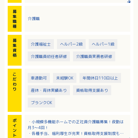
・訪問先での簡単な調理、掃除などの生活援助
・介護日誌の記入、ケアプランの作成補助など
募
※訪問介護はお弁当を温めたり、簡単な掃除をしたり
集
介護職
と滞在時間約30分程度でできることをお手伝いするの
職
で、難しい業務はありません。
種
募
介護福祉士
ヘルパー2級
ヘルパー1級
集
資
格
介護職員初任者研修
介護職員実務者研修
こ
車通勤可
未経験OK
年間休日110日以上
だ
わ
り
産休・育休実績あり
資格取得支援あり
ブランクOK
ポ
・小規模多機能ホームでの正社員介護職募集！夜勤は
イ
月3～4回！
ン
・各種手当、福利厚生が充実！資格取得支援制度もあ
ト