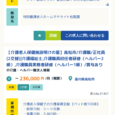
ト
ます。年間休日110日！
・保育施設あり「こどもるーむ」に通常より安く預け
施
ることができます！生後2ヶ月～預かり可能！
特別養護老人ホームサテライト松風園
設
・育児休暇取得実績、介護休暇取得実績あり、出勤日
名
や就業時間の相談可能。
★
詳細
この求人に問い合わせる
【介護老人保健施設明けの星】高松市/介護職/正社員
(2交替)|介護福祉士,介護職員初任者研修（ヘルパー2
級）,介護職員実務者研修（ヘルパー1級）/賞与あり
の介護・ヘルパー職求人情報
236,000
～
円
/月（概算）
香川県高松市
新着
2交替
正社員
求人No.31307
業
介護老人保健での介護業務全般 【ベッド数100床】
務
・排泄介助・シーツ交換
内
・食事介助・入浴介助