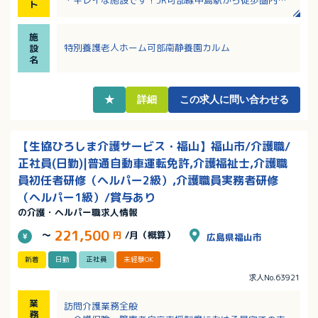
ト
車通勤も可能で通勤便利！
・給与テーブル・研修支援制度が整っていて、将来の
施
目標が立てやすくチャレンジを歓迎してくださる社風
特別養護老人ホーム可部南静養園カルム
設
です！
名
・有休は採用月に10日付与！
・65歳定年制、60歳を超えてもバリバリ働きたい方に
おススメです！
★
詳細
この求人に問い合わせる
【生協ひろしま介護サービス・福山】福山市/介護職/
正社員(日勤)|普通自動車運転免許,介護福祉士,介護職
員初任者研修（ヘルパー2級）,介護職員実務者研修
（ヘルパー1級）/賞与あり
の介護・ヘルパー職求人情報
221,500
～
円
/月（概算）
広島県福山市
新着
日勤
正社員
未経験OK
求人No.63921
業
訪問介護業務全般
務