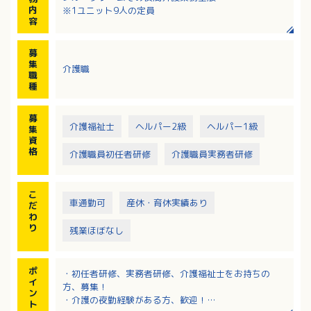
内
※1ユニット9人の定員
容
募
集
介護職
職
種
募
介護福祉士
ヘルパー2級
ヘルパー1級
集
資
格
介護職員初任者研修
介護職員実務者研修
こ
車通勤可
産休・育休実績あり
だ
わ
り
残業ほぼなし
ポ
・初任者研修、実務者研修、介護福祉士をお持ちの
イ
方、募集！
ン
・介護の夜勤経験がある方、歓迎！
ト