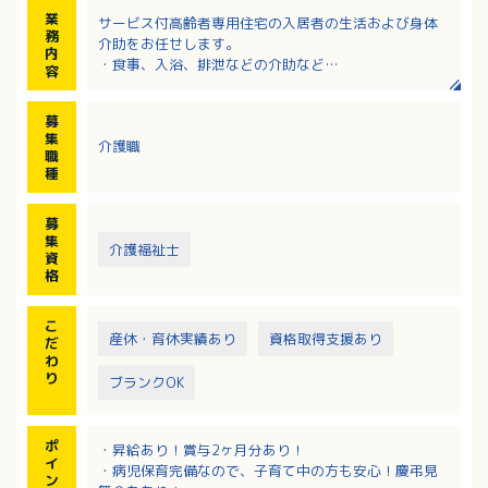
業
サービス付高齢者専用住宅の入居者の生活および身体
務
介助をお任せします。
内
・食事、入浴、排泄などの介助など
容
※夜勤は月4回程度
募
集
介護職
職
種
募
集
介護福祉士
資
格
こ
産休・育休実績あり
資格取得支援あり
だ
わ
り
ブランクOK
ポ
・昇給あり！賞与2ヶ月分あり！
イ
・病児保育完備なので、子育て中の方も安心！慶弔見
ン