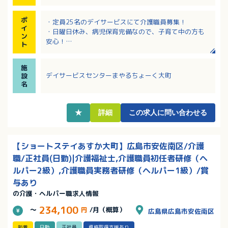
ポ
・定員25名のデイサービスにて介護職員募集！
イ
・日曜日休み、病児保育完備なので、子育て中の方も
ン
安心！
ト
・身体機能プログラムとしてガンバルーン体操、ゲー
ム等も取り入れています！
施
・最寄り駅からも徒歩1分とアクセス良好です！
デイサービスセンターまやるちょーく大町
設
名
★
詳細
この求人に問い合わせる
【ショートステイあすか大町】広島市安佐南区/介護
職/正社員(日勤)|介護福祉士,介護職員初任者研修（ヘ
ルパー2級）,介護職員実務者研修（ヘルパー1級）/賞
与あり
の介護・ヘルパー職求人情報
234,100
～
円
/月（概算）
広島県広島市安佐南区
新着
日勤
正社員
資格取得支援あり