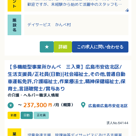
ン
歓迎ですが、未経験から始めて活躍中のスタッフもい
ト
ます！
・安佐北区可部の中心地に位置し、通勤や買い物にも
施
便利な立地！
デイサービス かんべ村
設
・デイサービスなので送迎がありますが、運転が苦手
名
な方は相談可能！
・日勤のみで残業ほぼなし！ワークライフバランス重
視の方にもおすすめ！
★
詳細
この求人に問い合わせる
【多機能型事業所かんべ 三入東】広島市安佐北区/
生活支援員/正社員(日勤)|社会福祉士,その他,普通自動
車運転免許,介護福祉士,作業療法士,精神保健福祉士,保
育士,言語聴覚士/賞与あり
の介護・ヘルパー職求人情報
237,300
～
円
/月（概算）
広島県広島市安佐北区
新着
日勤
正社員
求人No.64144
業
児童発達支援、放課後等デイサービスにおける支援業