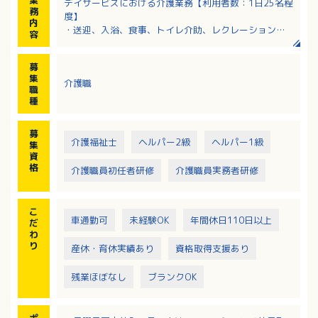
デイサービスにおける介護業務【利用者数：1日25名程
務
度】
内
・送迎、入浴、食事、トイレ介助、レクレーション業
容
務など
※送迎エリア：福山市内
募
※送迎車：軽車両
集
介護職
※送迎は運転講習を受けて頂いてからお願いします。
職
種
募
介護福祉士
ヘルパー2級
ヘルパー1級
集
資
格
介護職員初任者研修
介護職員実務者研修
こ
車通勤可
未経験OK
年間休日110日以上
だ
わ
り
産休・育休実績あり
資格取得支援あり
残業ほぼなし
ブランクOK
ポ