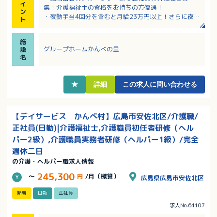
イ
集！介護福祉士の資格をお持ちの方優遇！
ン
・夜勤手当4回分を含むと月給23万円以上！さらに夜勤
ト
ができる方には期末賞与を別途支給！
・昇給、賞与制度でしっかりと頑張りを評価していた
施
だけます
グループホームかんべの里
設
・安佐北区可部の中心地に位置し、通勤や買い物にも
名
便利な立地！
・時間外労働は月平均1時間程度とほぼなし！ワークラ
イフバランス重視の方にもおすすめ！
★
詳細
この求人に問い合わせる
【デイサービス かんべ村】広島市安佐北区/介護職/
正社員(日勤)|介護福祉士,介護職員初任者研修（ヘル
パー2級）,介護職員実務者研修（ヘルパー1級）/完全
週休二日
の介護・ヘルパー職求人情報
245,300
～
円
/月（概算）
広島県広島市安佐北区
新着
日勤
正社員
求人No.64107