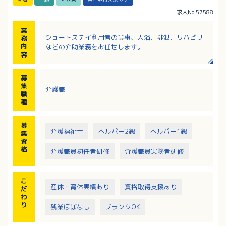
求人No.57588
業
ショートステイ利用者の食事、入浴、排泄、リハビリ
務
内
などの介助業務をお任せします。
容
募
集
介護職
職
種
募
介護福祉士
ヘルパー2級
ヘルパー1級
集
資
格
介護職員初任者研修
介護職員実務者研修
こ
産休・育休実績あり
資格取得支援あり
だ
わ
り
残業ほぼなし
ブランクOK