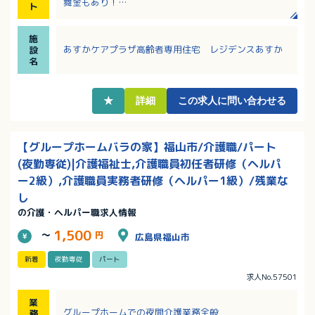
舞金もあり！
ト
・最寄り駅からも徒歩1分とアクセス良好です！
・菜園作りやお茶などを楽しめるベランダ、家族や友
施
人とゆったり過ごせるエントランスホ－ル、さまざま
あすかケアプラザ高齢者専用住宅 レジデンスあすか
設
な活動が出来るサロンもあります。
名
★
詳細
この求人に問い合わせる
【グループホームバラの家】福山市/介護職/パート
(夜勤専従)|介護福祉士,介護職員初任者研修（ヘルパ
ー2級）,介護職員実務者研修（ヘルパー1級）/残業な
し
の介護・ヘルパー職求人情報
1,500
～
円
広島県福山市
新着
夜勤専従
パート
求人No.57501
業
グループホームでの夜間介護業務全般
務