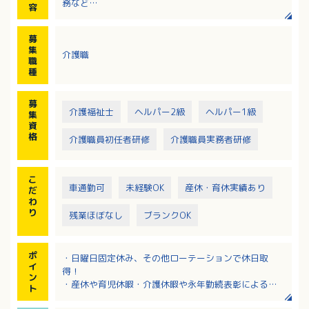
務など
容
※送迎エリア：福山市内
※送迎車：軽車両
募
集
介護職
職
種
募
介護福祉士
ヘルパー2級
ヘルパー1級
集
資
格
介護職員初任者研修
介護職員実務者研修
こ
車通勤可
未経験OK
産休・育休実績あり
だ
わ
り
残業ほぼなし
ブランクOK
ポ
・日曜日固定休み、その他ローテーションで休日取
イ
得！
ン
・産休や育児休暇・介護休暇や永年勤続表彰によるリ
ト
フレッシュ休暇等、福利厚生が充実！