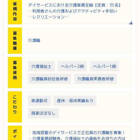
業
デイサービスにおける介護業務全般【定員：35名】
務
・利用者さんの介護およびアクティビティ手伝い
内
・レクリエーション
容
・その他、補助業務
・車両による送迎（※苦手な方はご相談に応じます）
募
集
介護職
職
種
募
介護福祉士
ヘルパー2級
ヘルパー1級
集
資
格
介護職員初任者研修
介護職員実務者研修
こ
車通勤可
産休・育休実績あり
だ
わ
り
残業ほぼなし
ポ
・地域密着のデイサービスで正社員の介護職を募集！
イ
・介護業務経験者、介護福祉士の資格をお持ちの方は