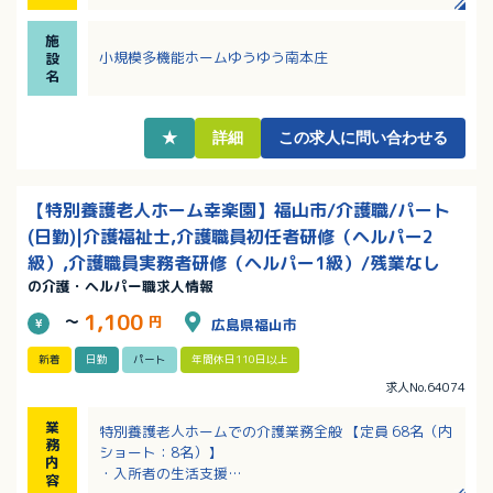
りスキルアップできます
・仕事と家庭の両立ができる環境作りを支援するため
施
の働き方にも柔軟に対応します！
小規模多機能ホームゆうゆう南本庄
設
・看護・育児・介護休暇取得実績あり！希望休制度も
名
あり働きやすさを大事にしている職場です
・みんなで助け合い相談できる居心地の良い職場環境
です
★
詳細
この求人に問い合わせる
【特別養護老人ホーム幸楽園】福山市/介護職/パート
(日勤)|介護福祉士,介護職員初任者研修（ヘルパー2
級）,介護職員実務者研修（ヘルパー1級）/残業なし
の介護・ヘルパー職求人情報
1,100
～
円
広島県福山市
新着
日勤
パート
年間休日110日以上
求人No.64074
業
特別養護老人ホームでの介護業務全般 【定員 68名（内
務
ショート：8名）】
内
・入所者の生活支援
容