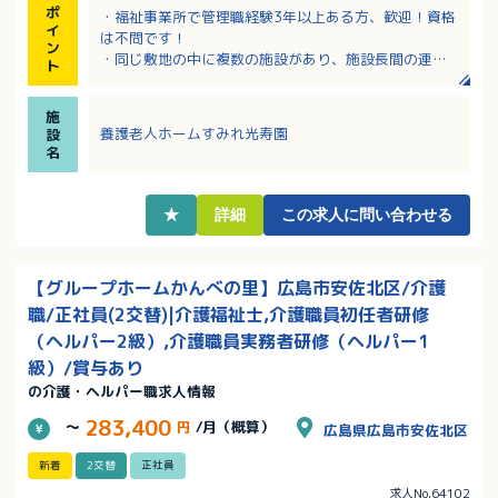
ポ
・福祉事業所で管理職経験3年以上ある方、歓迎！資格
イ
は不問です！
ン
・同じ敷地の中に複数の施設があり、施設長間の連携
ト
もよく、助け合いながら業務が行えます。
・定年後も継続して勤務が可能です。
施
養護老人ホームすみれ光寿園
設
名
★
詳細
この求人に問い合わせる
【グループホームかんべの里】広島市安佐北区/介護
職/正社員(2交替)|介護福祉士,介護職員初任者研修
（ヘルパー2級）,介護職員実務者研修（ヘルパー1
級）/賞与あり
の介護・ヘルパー職求人情報
283,400
～
円
/月（概算）
広島県広島市安佐北区
新着
2交替
正社員
求人No.64102