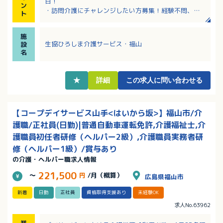
日！
ン
・訪問介護にチャレンジしたい方募集！経験不問、ブ
ト
ランクがある方もOK。
・定期昇給あり！毎年4月に勤続1年を超えると2,000
施
円／月アップ！
生協ひろしま介護サービス・福山
設
・介護福祉士の資格があれば、別途手当あり！
名
★
詳細
この求人に問い合わせる
【コープデイサービス山手<はいから坂>】福山市/介
護職/正社員(日勤)|普通自動車運転免許,介護福祉士,介
護職員初任者研修（ヘルパー2級）,介護職員実務者研
修（ヘルパー1級）/賞与あり
の介護・ヘルパー職求人情報
221,500
～
円
/月（概算）
広島県福山市
新着
日勤
正社員
資格取得支援あり
未経験OK
求人No.63962
業