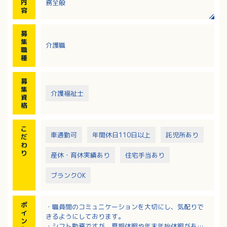
内
務全般
容
募
集
介護職
職
種
募
集
介護福祉士
資
格
こ
車通勤可
年間休日110日以上
託児所あり
だ
わ
り
産休・育休実績あり
住宅手当あり
ブランクOK
ポ
・職員間のコミュニケーションを大切にし、気配りで
イ
きるようにしております。
ン
・シフト勤務ですが、夏期休暇や年末年始休暇があり