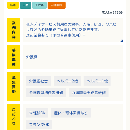
新着
日勤
正社員
未経験OK
求人No.57569
業
老人デイサービス利用者の食事、入浴、排泄、リハビ
務
リなどの介助業務に従事していただきます。
内
送迎業務あり（小型普通車使用）
容
【一日の流れ】
9：00 お出迎え、健康チェック
募
9：40 プログラム（機能訓練、レクリエーションな
集
介護職
ど）
職
11：30 プログラム終了
種
11：45 口腔体操
12：00 昼食
募
12：30 口腔ケア、昼休憩
介護福祉士
ヘルパー2級
ヘルパー1級
集
13：40 プログラム（脳トレ、将棋など）
資
14：30 トイレ休憩、お茶休憩
格
介護職員初任者研修
介護職員実務者研修
15：30 プログラム終了
15：40 喫茶
16：00 帰りの準備
こ
未経験OK
産休・育休実績あり
だ
わ
り
ブランクOK