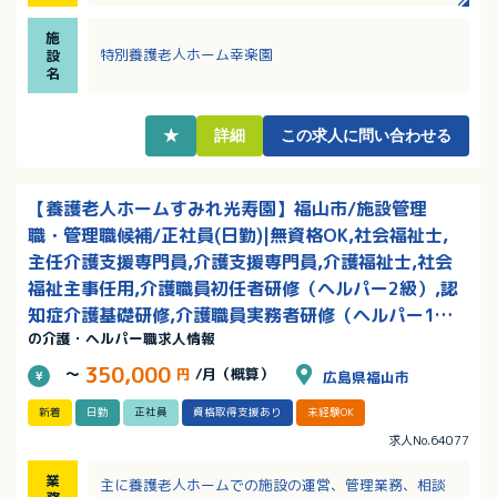
・資格は初任者研修（旧ヘルパー2級）以上が必須で
す。
施
・介護施設等での経験のある方優遇！
特別養護老人ホーム幸楽園
設
・笑顔で親切丁寧な対応を心掛けることのできる方の
名
ご応募をお待ちしております。
・正社員登用の実績あり！
★
詳細
この求人に問い合わせる
【養護老人ホームすみれ光寿園】福山市/施設管理
職・管理職候補/正社員(日勤)|無資格OK,社会福祉士,
主任介護支援専門員,介護支援専門員,介護福祉士,社会
福祉主事任用,介護職員初任者研修（ヘルパー2級）,認
知症介護基礎研修,介護職員実務者研修（ヘルパー1
の介護・ヘルパー職求人情報
級）/賞与あり
350,000
～
円
/月（概算）
広島県福山市
新着
日勤
正社員
資格取得支援あり
未経験OK
求人No.64077
業
主に養護老人ホームでの施設の運営、管理業務、相談