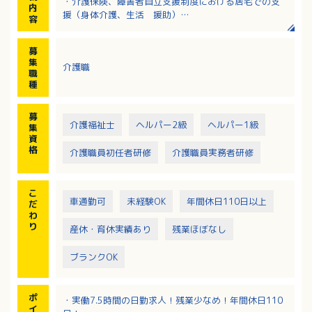
・介護保険、障害者自立支援制度における居宅での支
内
援（身体介護、生活 援助）
容
・障害者への移動支援サービス
・生協独自のサービス
募
・事務所での記録類の整理作業
集
介護職
・その他事務業務
職
種
募
介護福祉士
ヘルパー2級
ヘルパー1級
集
資
格
介護職員初任者研修
介護職員実務者研修
こ
車通勤可
未経験OK
年間休日110日以上
だ
わ
り
産休・育休実績あり
残業ほぼなし
ブランクOK
ポ
・実働7.5時間の日勤求人！残業少なめ！年間休日110
イ