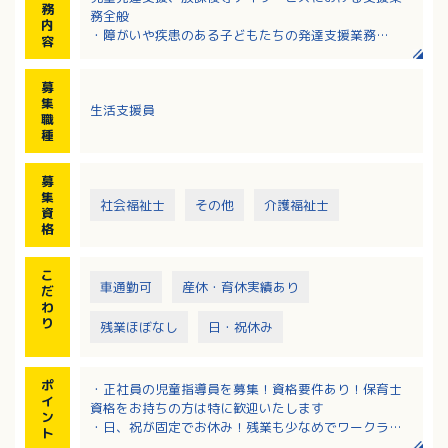
務
務全般
内
・障がいや疾患のある子どもたちの発達支援業務
容
※雇入れ後は、既存の施設「多機能型事業所かんべ
（可部7丁目13番15-1-7）」で研修を兼ねて勤務して
募
いただきます
集
生活支援員
※就労支援B型事業所あり。18歳以上の障がいや疾患の
職
ある方の作業、生活支援
種
募
集
社会福祉士
その他
介護福祉士
資
格
こ
車通勤可
産休・育休実績あり
だ
わ
り
残業ほぼなし
日・祝休み
ポ
・正社員の児童指導員を募集！資格要件あり！保育士
イ
資格をお持ちの方は特に歓迎いたします
ン
・日、祝が固定でお休み！残業も少なめでワークライ
ト
フバランスを大切にしながら働けます