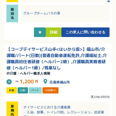
・残業なし！労働日数の相談可！正社員登用の実績あ
り！
施
・幅広い世代の方が活躍中！育児・介護に理解のある
グループホームバラの家
設
職場です！
名
★
詳細
この求人に問い合わせる
【コープデイサービス山手<はいから坂>】福山市/介
護職/パート(日勤)|普通自動車運転免許,介護福祉士,介
護職員初任者研修（ヘルパー2級）,介護職員実務者研
修（ヘルパー1級）/残業なし
の介護・ヘルパー職求人情報
1,200
～
円
広島県福山市
新着
日勤
パート
未経験OK
求人No.63936
業
デイサービスにおける介護業務
務
・入浴、食事、トイレ介助、レクレーション、送迎業
内