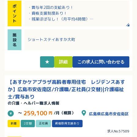
ポ
・賞与年2回の支給あり！
イ
・資格支援制度あり！
ン
・残業ほぼなし！（月平均4時間）
ト
・音楽やリハビリ、レクリエ－ションなど心身の活性
化を図るサ－ビスを行っています。
施
ショートステイあすか大町
設
名
★
詳細
この求人に問い合わせる
【あすかケアプラザ高齢者専用住宅 レジデンスあす
か】広島市安佐南区/介護職/正社員(2交替)|介護福祉
士/賞与あり
の介護・ヘルパー職求人情報
259,100
～
円
/月（概算）
広島県広島市安佐南区
新着
2交替
正社員
資格取得支援あり
求人No.57589