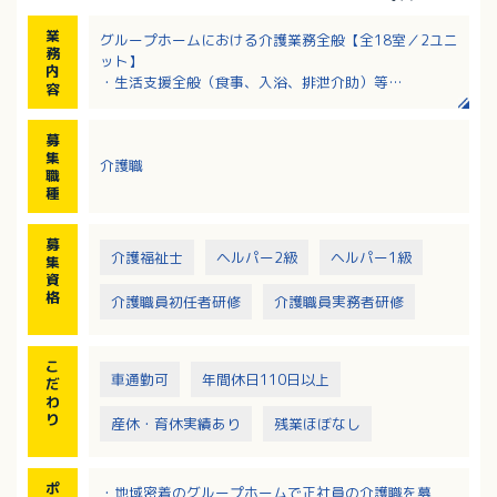
業
グループホームにおける介護業務全般【全18室／2ユニ
務
ット】
内
・生活支援全般（食事、入浴、排泄介助）等
容
・環境整備
・外食・季節のイベント・外出の付き添い 等
募
集
介護職
職
種
募
介護福祉士
ヘルパー2級
ヘルパー1級
集
資
格
介護職員初任者研修
介護職員実務者研修
こ
車通勤可
年間休日110日以上
だ
わ
り
産休・育休実績あり
残業ほぼなし
ポ
・地域密着のグループホームで正社員の介護職を募