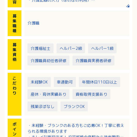
容
・その他介護業務に付随する業務
※ユニットケアで自宅に近い環境での介護を実施して
募
います
集
介護職
※夜勤は月3～5回程度
職
※要介護3～5のご利用者様がサービスの対象です
種
※ICTや福祉機器を活用し、ご利用者様・介護者ともに
負担の少ないサービスの提供を目指しています
募
介護福祉士
ヘルパー2級
ヘルパー1級
集
資
格
介護職員初任者研修
介護職員実務者研修
こ
未経験OK
車通勤可
年間休日110日以上
だ
わ
り
産休・育休実績あり
資格取得支援あり
残業ほぼなし
ブランクOK
ポ
・未経験・ブランクのある方もご応募OK！丁寧に教え
イ
られる環境があります
ン
・キレイな施設です！JR可部線中島駅から徒歩圏内！