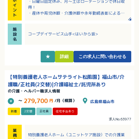
・日曜日固定休み、月～土はローテーションで休日取
イ
得！
ン
・産休や育児休暇・介護休暇や永年勤続表彰によるリ
ト
フレッシュ休暇等、福利厚生が充実！
・介護職員初任者研修修了者、ホームヘルパー2級、い
施
ずれかの資格を所持で応募可能です。
コープデイサービス山手<はいから坂>
設
・各種手当も充実！介護福祉士の資格があれば、別途
名
資格手当あり！
★
詳細
この求人に問い合わせる
【特別養護老人ホームサテライト松風園】福山市/介
護職/正社員(2交替)|介護福祉士/託児所あり
の介護・ヘルパー職求人情報
279,700
～
円
/月（概算）
広島県福山市
新着
2交替
正社員
住宅手当あり
求人No.63977
業
特別養護老人ホーム（ユニットケア施設）での介護業
務