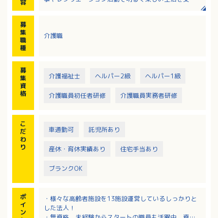
容
ています。
・日常生活の支援
募
食事・入浴・排泄なとの日常ケア
集
介護職
・健康管理
職
健康状態の観察と記録
種
・レクリエーションの企画と実施
季節の行事や趣味活動
募
※未経験、無資格からスタートの職員も活躍中
介護福祉士
ヘルパー2級
ヘルパー1級
集
資
格
介護職員初任者研修
介護職員実務者研修
こ
車通勤可
託児所あり
だ
わ
り
産休・育休実績あり
住宅手当あり
ブランクOK
ポ
・様々な高齢者施設を13施設運営しているしっかりと
イ
した法人！
ン
・無資格、未経験からスタートの職員も活躍中、資格