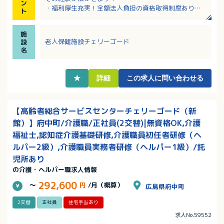
ン
・福利厚生充実！全額法人負担の資格取得制度あり！
ト
・最寄りバス停から徒歩圏内！向洋駅からの無料送迎
もあり！（利用規定あり）
施
・扶養手当は18歳のお子様まで支給！院内保育も相談
老人保健施設チェリーゴード
設
可能！
名
・さまざまな施設でスキルアップできるので、ご希望
施設の相談も可能です！
★
詳細
この求人に問い合わせる
【高齢者総合サービスセンターチェリーゴード（新
館）】府中町/介護職/正社員(2交替)|無資格OK,介護
福祉士,認知症介護基礎研修,介護職員初任者研修（ヘ
ルパー2級）,介護職員実務者研修（ヘルパー1級）/託
児所あり
の介護・ヘルパー職求人情報
292,600
～
円
/月（概算）
広島県府中町
2交替
正社員
住宅手当あり
求人No.59552