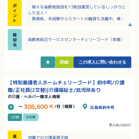
ポ
・様々な高齢者施設を13施設運営しているしっかりと
イ
した法人！
ン
・無資格、未経験からスタートの職員も活躍中、資格
ト
手当が手厚く介護福祉士取得を目指す方多数！
・教育体制がや福利厚生が整っており長く勤めれば勤
施
めるほどしっかり手当が上がる制度があります。
高齢者総合サービスセンターチェリーゴード（新館）
設
・JR通勤の方は向洋駅からの無料送迎あり！車通勤ご
名
希望の方は駐車場あり！(利用規定あり)
・一人暮らしの方(他規定あり)に家賃補助あり！
・扶養手当は18歳のお子様まで支給！院内保育も相談
★
詳細
この求人に問い合わせる
可能！
【特別養護老人ホームチェリーゴード】府中町/介護
職/正社員(2交替)|介護福祉士/託児所あり
の介護・ヘルパー職求人情報
306,600
～
円
/月（概算）
広島県府中町
2交替
正社員
求人No.62847
業
特養での介護業務全般