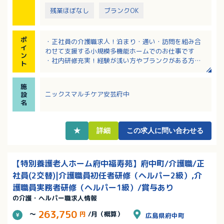
残業ほぼなし
ブランクOK
ポ
・正社員の介護職求人！泊まり・通い・訪問を組み合
イ
わせて支援する小規模多機能ホームでのお仕事です
ン
・社内研修充実！経験が浅い方やブランクがある方も
ト
安心！
・日曜や祝日に出勤された場合には日祝手当別途支給
施
あり！
ニックスマルチケア安芸府中
設
・お子さんの学校行事等での振替休日可能！子育て世
名
帯の方も働きやすい職場！
・マイカー通勤OK！無料駐車場完備！
★
詳細
この求人に問い合わせる
【特別養護老人ホーム府中福寿苑】府中町/介護職/正
社員(2交替)|介護職員初任者研修（ヘルパー2級）,介
護職員実務者研修（ヘルパー1級）/賞与あり
の介護・ヘルパー職求人情報
263,750
～
円
/月（概算）
広島県府中町