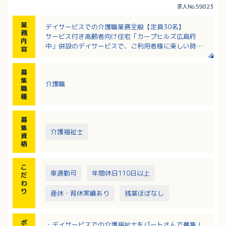
求人No.59823
業
デイサービスでの介護職業務全般【定員30名】
務
サービス付き高齢者向け住宅「カープヒルズ広島府
内
中」併設のデイサービスで、ご利用者様に楽しい時間
容
と安心を共にお過ごしいただくためのお仕事です。
・リハビリの見守り、活動のサポート、食事介助、入
募
浴介助、排泄介助、レクリエーションなど
集
介護職
職
種
募
集
介護福祉士
資
格
こ
車通勤可
年間休日110日以上
だ
わ
り
産休・育休実績あり
残業ほぼなし
ポ
・デイサービスでの介護福祉士をパートさんで募集！