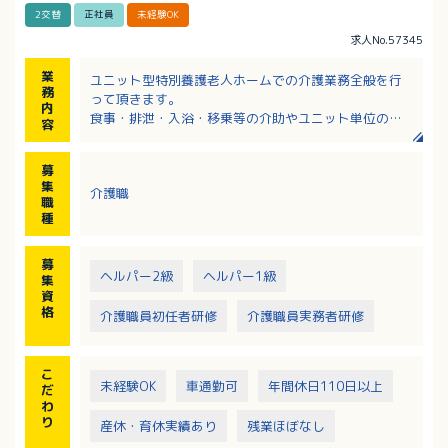
2交替
正社員
未経験OK
求人No.57345
業
ユニット型特別養護老人ホームでの介護業務全般を行
務
って頂きます。
内
食事・排泄・入浴・移乗等の介助やユニット単位の洗
容
濯・清掃など
※1ユニット9～10人（6ユニット 定員58名）
募
※デイサービス 定員20名
集
介護職
職
種
募
ヘルパー2級
ヘルパー1級
集
資
格
介護職員初任者研修
介護職員実務者研修
こ
未経験OK
車通勤可
年間休日110日以上
だ
わ
り
産休・育休実績あり
残業ほぼなし