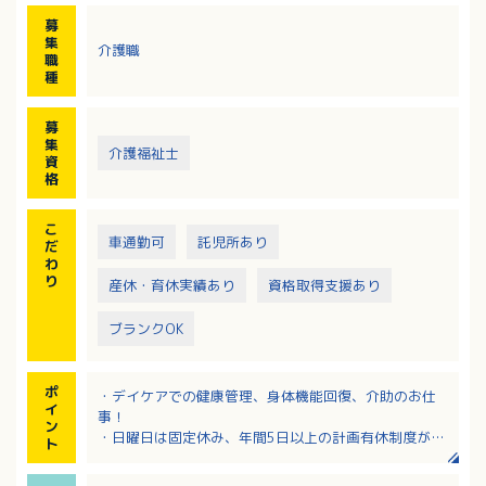
ト、体操など
募
・送迎サービス
集
介護職
・記録・報告業務
職
種
募
集
介護福祉士
資
格
こ
車通勤可
託児所あり
だ
わ
り
産休・育休実績あり
資格取得支援あり
ブランクOK
ポ
・デイケアでの健康管理、身体機能回復、介助のお仕
イ
事！
ン
・日曜日は固定休み、年間5日以上の計画有休制度があ
ト
ります！
・扶養手当は18歳のお子様まで支給あります。