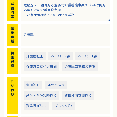
業
定期巡回・随時対応型訪問介護看護事業所（24時間対
務
応型）での介護業務全般
内
・ご利用者様宅への訪問介護業務
容
・事務所内での事務補助（訪問のない時）
※訪問エリア：安芸郡府中町および近郊
募
※訪問時：社用車、または自家用車使用（ガソリン
集
介護職
代：実費支給）、バイク（原付）、電動自転車の貸出
職
あり
種
募
介護福祉士
ヘルパー2級
ヘルパー1級
集
資
格
介護職員初任者研修
介護職員実務者研修
こ
車通勤可
託児所あり
だ
わ
り
産休・育休実績あり
資格取得支援あり
残業ほぼなし
ブランクOK