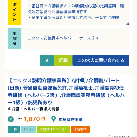
ポ
・正社員の介護職求人！24時間対応型の定期巡回・随
イ
時対応型訪問介護看護事業所です！
ン
・企業主導型保育園と提携しており、子育てに理解の
ト
ある職場です
・介護職員初任者研修以上の資格保持者の募集です！
施
資格取得支援制度あり！
ニックス安芸府中ヘルパー・ナース２４
設
・60歳を超えても勤務延長あり！幅広い年齢層の職員
名
さんが活躍中です
★
詳細
この求人に問い合わせる
【ニックス訪問介護事業所】府中町/介護職/パート
(日勤)|普通自動車運転免許,介護福祉士,介護職員初任
者研修（ヘルパー2級）,介護職員実務者研修（ヘルパ
ー1級）/託児所あり
の介護・ヘルパー職求人情報
1,870
～
円
広島県府中町
日勤
パート
年間休日110日以上
未経験OK
求人No.62924