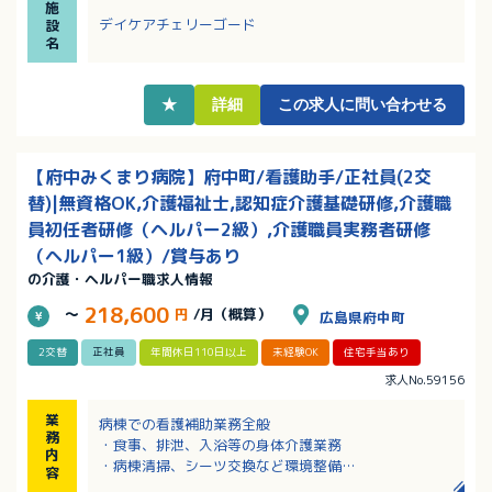
施
・デイケアが未経験の方も教えていただける環境があ
デイケアチェリーゴード
設
るので安心です！
名
★
詳細
この求人に問い合わせる
【府中みくまり病院】府中町/看護助手/正社員(2交
替)|無資格OK,介護福祉士,認知症介護基礎研修,介護職
員初任者研修（ヘルパー2級）,介護職員実務者研修
（ヘルパー1級）/賞与あり
の介護・ヘルパー職求人情報
218,600
～
円
/月（概算）
広島県府中町
2交替
正社員
年間休日110日以上
未経験OK
住宅手当あり
求人No.59156
業
病棟での看護補助業務全般
務
・食事、排泄、入浴等の身体介護業務
内
・病棟清掃、シーツ交換など環境整備
容
・メッセンジャー業務