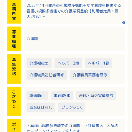
業
2025年11月開所の小規模多機能＋訪問看護を提供する
務
看護小規模多機能での介護業務全般【利用者定員：最
内
大29名】
容
・利用者様への介護
・レクリエーション
募
・清掃
集
介護職
・見守り等それに伴う業務全般
職
種
募
介護福祉士
ヘルパー2級
ヘルパー1級
集
資
格
介護職員初任者研修
介護職員実務者研修
こ
車通勤可
未経験OK
産休・育休実績あり
だ
わ
り
残業ほぼなし
ブランクOK
ポ
・看護小規模多機能での介護職・正社員求人！人気の
イ
オープニングスタッフ求人です