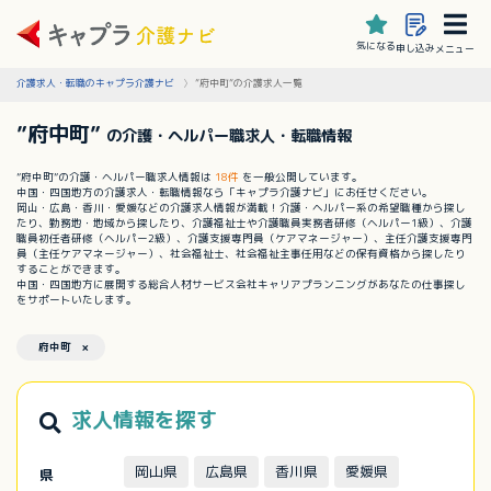
気になる
申し込み
メニュー
介護求人・転職のキャプラ介護ナビ
”府中町”の介護求人一覧
”府中町”
の介護・ヘルパー職求人・転職情報
”府中町”の介護・ヘルパー職求人情報は
18件
を一般公開しています。
中国・四国地方の介護求人・転職情報なら「キャプラ介護ナビ」にお任せください。
岡山・広島・香川・愛媛などの介護求人情報が満載！介護・ヘルパー系の希望職種から探し
たり、勤務地・地域から探したり、介護福祉士や介護職員実務者研修（ヘルパー1級）、介護
職員初任者研修（ヘルパー2級）、介護支援専門員（ケアマネージャー）、主任介護支援専門
員（主任ケアマネージャー）、社会福祉士、社会福祉主事任用などの保有資格から探したり
することができます。
中国・四国地方に展開する総合人材サービス会社キャリアプランニングがあなたの仕事探し
をサポートいたします。
府中町 ×
求人情報を探す
岡山県
広島県
香川県
愛媛県
県