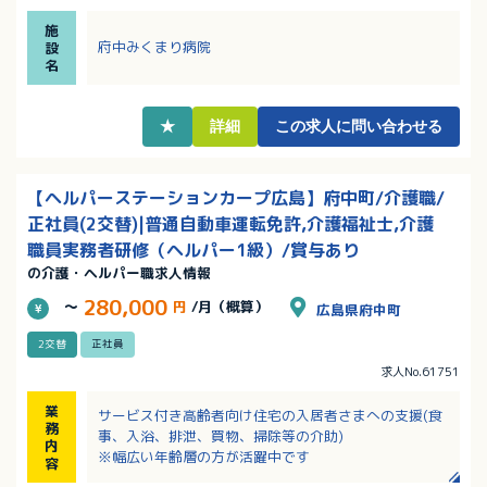
・夜勤は月4回程度、次の日はお休みになります！
施
・資格なし、未経験の方も歓迎！残業もほとんどあり
府中みくまり病院
設
ませんので働きやすい環境です！
名
・無料駐車場有り、マイカー通勤をおすすめします！
★
詳細
この求人に問い合わせる
【ヘルパーステーションカープ広島】府中町/介護職/
正社員(2交替)|普通自動車運転免許,介護福祉士,介護
職員実務者研修（ヘルパー1級）/賞与あり
の介護・ヘルパー職求人情報
280,000
～
円
/月（概算）
広島県府中町
2交替
正社員
求人No.61751
業
サービス付き高齢者向け住宅の入居者さまへの支援(食
務
事、入浴、排泄、買物、掃除等の介助)
内
※幅広い年齢層の方が活躍中です
容