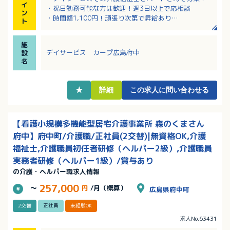
イ
・祝日勤務可能な方は歓迎！週3日以上で応相談
ン
・時間額1,100円！頑張り次第で昇給あり
ト
・幅広い年齢層の方が活躍中です
・正社員登用制度あり！実績もあります
施
デイサービス カープ広島府中
設
名
★
詳細
この求人に問い合わせる
【看護小規模多機能型居宅介護事業所 森のくまさん
府中】府中町/介護職/正社員(2交替)|無資格OK,介護
福祉士,介護職員初任者研修（ヘルパー2級）,介護職員
実務者研修（ヘルパー1級）/賞与あり
の介護・ヘルパー職求人情報
257,000
～
円
/月（概算）
広島県府中町
2交替
正社員
未経験OK
求人No.63431