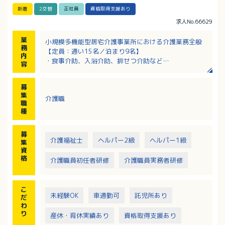
新着
2交替
正社員
資格取得支援あり
求人No.66629
業
小規模多機能型居宅介護事業所における介護業務全般
務
【定員：通い15名／泊まり9名】
内
・食事介助、入浴介助、排せつ介助など
容
・社内業務
募
集
介護職
職
種
募
介護福祉士
ヘルパー2級
ヘルパー1級
集
資
格
介護職員初任者研修
介護職員実務者研修
こ
未経験OK
車通勤可
託児所あり
だ
わ
り
産休・育休実績あり
資格取得支援あり