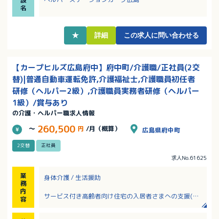
設
名
★
詳細
この求人に問い合わせる
【カープヒルズ広島府中】府中町/介護職/正社員(2交
替)|普通自動車運転免許,介護福祉士,介護職員初任者
研修（ヘルパー2級）,介護職員実務者研修（ヘルパー
1級）/賞与あり
の介護・ヘルパー職求人情報
260,500
～
円
/月（概算）
広島県府中町
2交替
正社員
求人No.61625
業
身体介護 / 生活援助
務
内
サービス付き高齢者向け住宅の入居者さまへの支援(食
容
事、入浴、排泄、買物、掃除等の介助)
※「カープヒルズ広島府中(広島県安芸郡府中町茂陰1-