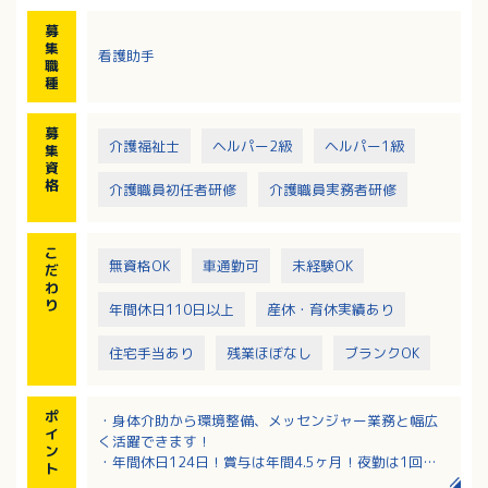
※認知症治療病棟、うつ専門ユニット、精神一般病棟
募
があり計317床の病院です。
集
看護助手
職
種
募
介護福祉士
ヘルパー2級
ヘルパー1級
集
資
格
介護職員初任者研修
介護職員実務者研修
こ
無資格OK
車通勤可
未経験OK
だ
わ
り
年間休日110日以上
産休・育休実績あり
住宅手当あり
残業ほぼなし
ブランクOK
ポ
・身体介助から環境整備、メッセンジャー業務と幅広
イ
く活躍できます！
ン
・年間休日124日！賞与は年間4.5ヶ月！夜勤は1回に
ト
つき10,000円の手当で高待遇！