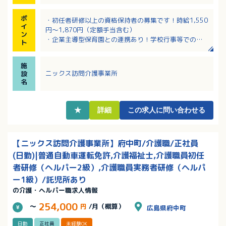
ポ
・初任者研修以上の資格保持者の募集です！時給1,550
イ
円～1,870円（定額手当含む）
ン
・企業主導型保育園との連携あり！学校行事等での休
ト
み相談可！
・働きやすい日勤のみのパート勤務！
施
・1日1時間以上、週1日以上で勤務時間・勤務日数応相
ニックス訪問介護事業所
設
談！
名
・最初は先輩職員が同行しますので、経験の浅い方で
も安心して働ける環境です！
・幅広い年齢層の職員さんが活躍中です
★
詳細
この求人に問い合わせる
【ニックス訪問介護事業所】府中町/介護職/正社員
(日勤)|普通自動車運転免許,介護福祉士,介護職員初任
者研修（ヘルパー2級）,介護職員実務者研修（ヘルパ
ー1級）/託児所あり
の介護・ヘルパー職求人情報
254,000
～
円
/月（概算）
広島県府中町
日勤
正社員
未経験OK