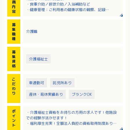
務
・食事介助／排泄介助／入浴補助など
内
・健康管理：ご利用者の健康状態の観察、記録
容
・レクリエーション活動の企画と実践
・季節の行事や趣味活動の企画
募
・衛生管理／環境整備／清掃
集
介護職
・リハビリ時のサポート
職
種
募
集
介護福祉士
資
格
こ
車通勤可
託児所あり
だ
わ
り
産休・育休実績あり
ブランクOK
ポ
・介護福祉士資格をお持ちの方用の求人です！他施設
イ
での経験が活かせます！
ン
・福利厚生充実！全額法人負担の資格取得制度あり！
ト
・最寄りバス停から徒歩圏内！向洋駅からの無料送迎