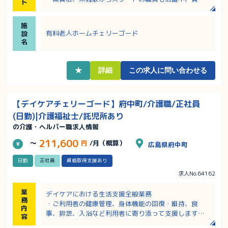
ト
手当が手厚く介護福祉士取得を目指す方多数！
・教育体制がや福利厚生が整っており長く勤めれば勤
施
めるほどしっかり手当が上がる制度があります。
有料老人ホームチェリーゴード
設
・JR通勤の方は向洋駅からの無料送迎あり！車通勤ご
名
希望の方は駐車場あり！（利用規定あり）
・一人暮らしの方（他規定あり）に家賃補助あり！
・扶養手当は18歳のお子様まで支給！院内保育も相談
★
詳細
この求人に問い合わせる
可能！
【デイケアチェリーゴード】府中町/介護職/正社員
(日勤)|介護福祉士/託児所あり
の介護・ヘルパー職求人情報
211,600
～
円
/月（概算）
広島県府中町
日勤
正社員
資格取得支援あり
求人No.64162
業
デイケアにおける生活支援全般業務
務
・ご利用者の健康管理、身体機能の回復・維持、食
内
事、排泄、入浴など利用者に寄り添って支援します。
容
・レクリエーションの企画・実施、趣味活動やイベン