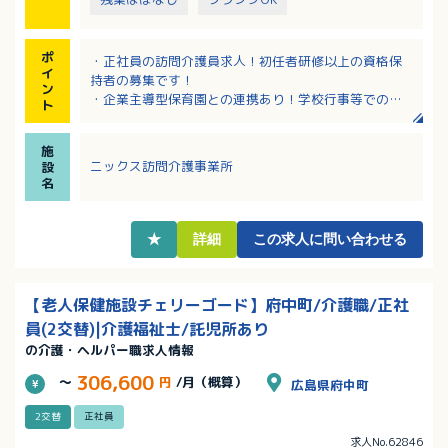
ポ
・正社員の訪問介護員求人！初任者研修以上の資格保
イ
持者の募集です！
ン
・企業主導型保育園との連携あり！学校行事等での休
ト
み相談可！
・日勤のみ、年間休日119日、残業少なめでプライベー
施
トの予定がたてやすく働きやすい！
ニックス訪問介護事業所
設
・最初は先輩職員が同行しますので、経験の浅い方で
名
も安心して働ける環境です！
・幅広い年齢層の職員が活躍中です
★
詳細
この求人に問い合わせる
【老人保健施設チェリーゴード】府中町/介護職/正社
員(2交替)|介護福祉士/託児所あり
の介護・ヘルパー職求人情報
306,600
～
円
/月（概算）
広島県府中町
2交替
正社員
求人No.62846