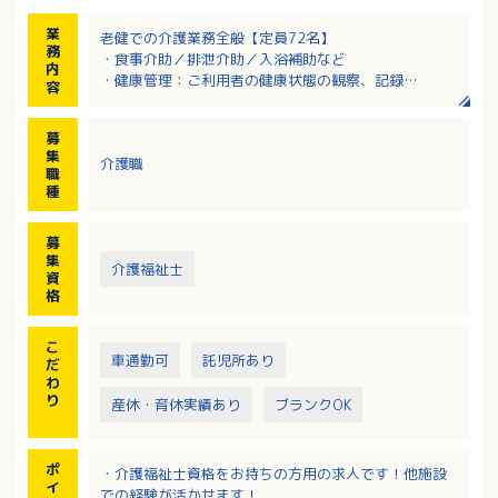
業
老健での介護業務全般【定員72名】
務
・食事介助／排泄介助／入浴補助など
内
・健康管理：ご利用者の健康状態の観察、記録
容
・レクリエーション活動の企画と実践
・季節の行事や趣味活動の企画
募
・衛生管理／環境整備／清掃
集
介護職
・リハビリ時のサポート
職
種
募
集
介護福祉士
資
格
こ
車通勤可
託児所あり
だ
わ
り
産休・育休実績あり
ブランクOK
ポ
・介護福祉士資格をお持ちの方用の求人です！他施設
イ
での経験が活かせます！