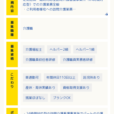
務
応型）での介護業務全般
内
・ご利用者様宅への訪問介護業務
容
・事務所内での事務補助（訪問のない時）
※訪問エリア：安芸郡府中町および近郊
募
※訪問時：社用車、または自家用車使用（ガソリン
集
介護職
代：実費支給）、バイク（原付）、電動自転車の貸出
職
あり
種
募
介護福祉士
ヘルパー2級
ヘルパー1級
集
資
格
介護職員初任者研修
介護職員実務者研修
こ
車通勤可
年間休日110日以上
託児所あり
だ
わ
り
産休・育休実績あり
資格取得支援あり
残業ほぼなし
ブランクOK
ポ
・24時間対応型の訪問介護看護事業所でパートの介護