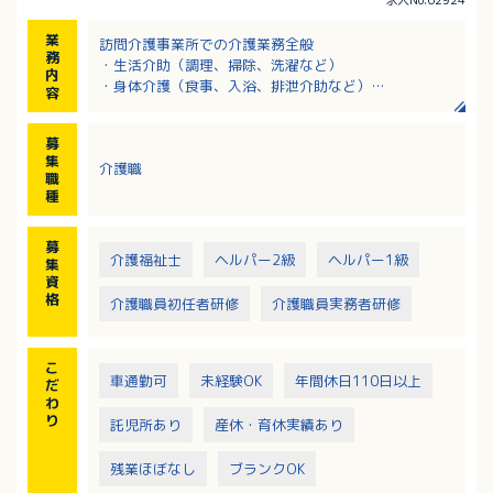
業
訪問介護事業所での介護業務全般
務
・生活介助（調理、掃除、洗濯など）
内
・身体介護（食事、入浴、排泄介助など）
容
※訪問エリア：安芸郡府中町および近郊
※訪問時：社用車、または自家用車使用（ガソリン
募
代：実費支給）、バイク（原付）、電動自転車の貸出
集
介護職
あり
職
種
募
介護福祉士
ヘルパー2級
ヘルパー1級
集
資
格
介護職員初任者研修
介護職員実務者研修
こ
車通勤可
未経験OK
年間休日110日以上
だ
わ
り
託児所あり
産休・育休実績あり
残業ほぼなし
ブランクOK