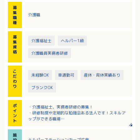
募
集
介護職
職
種
募
介護福祉士
ヘルパー1級
集
資
格
介護職員実務者研修
こ
未経験OK
車通勤可
産休・育休実績あり
だ
わ
り
ブランクOK
ポ
・介護福祉士、実務者研修の募集！
イ
・研修制度や定期的な勉強会ある法人です！スキルア
ン
ップができる職場
ト
・マイカー通勤も可能です。
施
ヘルパーステーションカープ広島