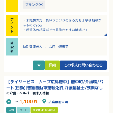
ブランクOK
ポ
・未経験の方、長いブランクのある方も丁寧な指導が
イ
あるので安心！
ン
・希望休の相談ができる働きやすい職場です
ト
・無料駐車場があるためマイカー通勤可能です！JR最
寄駅より徒歩10分で公共交通機関での通勤も便利！
施
・職歴に応じて基本給の加算制度あり
特別養護老人ホーム府中福寿苑
設
・残業も月5時間程度でオンオフしっかりできます
名
★
詳細
この求人に問い合わせる
【デイサービス カープ広島府中】府中町/介護職/パ
ート(日勤)|普通自動車運転免許,介護福祉士/残業なし
の介護・ヘルパー職求人情報
1,100
～
円
広島県府中町
日勤
パート
年間休日110日以上