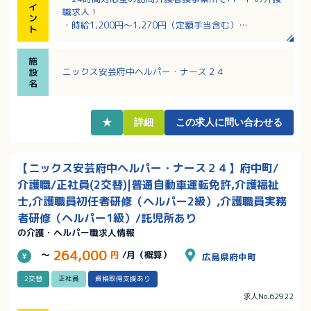
イ
職求人！
ン
・時給1,200円～1,270円（定額手当含む）
ト
・定期巡回＋随時対応になります。訪問介護が初めて
の方もご相談ください！
施
・シフト制で、週2日～4日の勤務で日数の相談可！
ニックス安芸府中ヘルパー・ナース２４
設
・企業主導型保育園と連携しており、子育てに理解の
名
ある職場です
★
詳細
この求人に問い合わせる
【ニックス安芸府中ヘルパー・ナース２４】府中町/
介護職/正社員(2交替)|普通自動車運転免許,介護福祉
士,介護職員初任者研修（ヘルパー2級）,介護職員実務
者研修（ヘルパー1級）/託児所あり
の介護・ヘルパー職求人情報
264,000
～
円
/月（概算）
広島県府中町
2交替
正社員
資格取得支援あり
求人No.62922