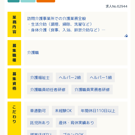
求人No.62944
業
訪問介護事業所での介護業務全般
務
・生活介助（調理、掃除、洗濯など）
内
・身体介護（食事、入浴、排泄介助など）
容
※訪問エリア：安芸郡府中町および近郊
※訪問時：社用車、または自家用車使用（ガソリン
募
代：実費支給）、バイク（原付）、電動自転車の貸出
集
介護職
あり
職
種
募
介護福祉士
ヘルパー2級
ヘルパー1級
集
資
格
介護職員初任者研修
介護職員実務者研修
こ
車通勤可
未経験OK
年間休日110日以上
だ
わ
り
託児所あり
産休・育休実績あり
残業ほぼなし
ブランクOK