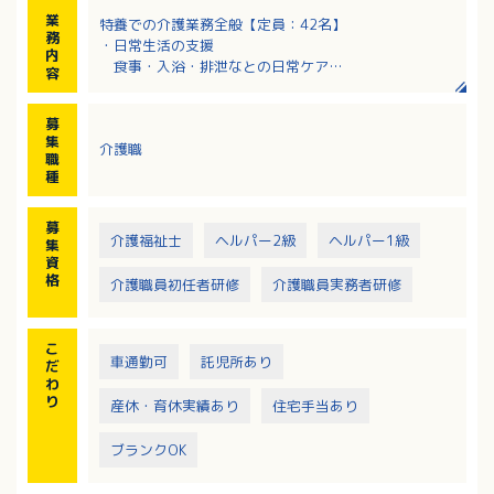
業
特養での介護業務全般【定員：42名】
務
・日常生活の支援
内
食事・入浴・排泄なとの日常ケア
容
・健康管理
健康状態の観察と記録
募
・レクリエーションの企画と実施
集
介護職
季節の行事や趣味活動
職
※未経験、無資格からスタートの職員も活躍中
種
募
介護福祉士
ヘルパー2級
ヘルパー1級
集
資
格
介護職員初任者研修
介護職員実務者研修
こ
車通勤可
託児所あり
だ
わ
り
産休・育休実績あり
住宅手当あり
ブランクOK