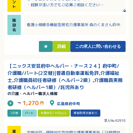
ン
・経験が浅い方でもご応募ご相談ください
ト
・月給180,440円～225,000円+夜勤手当
・残業ほぼなし！
施
・法人として育児休業取得実績・介護休業取得実績・
看護小規模多機能型居宅介護事業所 森のくまさん府中
設
看護休暇取得実績あり！長く働き続けられる環境です
名
★
詳細
この求人に問い合わせる
【ニックス安芸府中ヘルパー・ナース２４】府中町/
介護職/パート(2交替)|普通自動車運転免許,介護福祉
士,介護職員初任者研修（ヘルパー2級）,介護職員実務
者研修（ヘルパー1級）/託児所あり
の介護・ヘルパー職求人情報
1,270
～
円
広島県府中町
2交替
パート
年間休日110日以上
資格取得支援あり
求人No.62918
業
定期巡回・随時対応型訪問介護看護事業所（24時間対