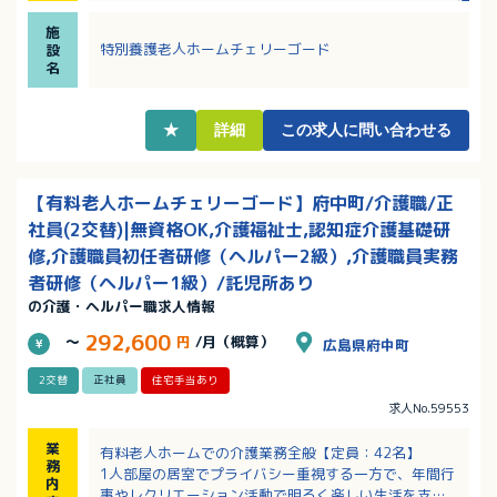
もあり！(利用規定あり)
施
・扶養手当は18歳のお子様まで支給！院内保育も相談
特別養護老人ホームチェリーゴード
設
可能！
名
・さまざまな施設でスキルアップできるので、ご希望
施設の相談も可能です！
★
詳細
この求人に問い合わせる
【有料老人ホームチェリーゴード】府中町/介護職/正
社員(2交替)|無資格OK,介護福祉士,認知症介護基礎研
修,介護職員初任者研修（ヘルパー2級）,介護職員実務
者研修（ヘルパー1級）/託児所あり
の介護・ヘルパー職求人情報
292,600
～
円
/月（概算）
広島県府中町
2交替
正社員
住宅手当あり
求人No.59553
業
有料老人ホームでの介護業務全般【定員：42名】
務
1人部屋の居室でプライバシー重視する一方で、年間行
内
事やレクリエーション活動で明るく楽しい生活を支え