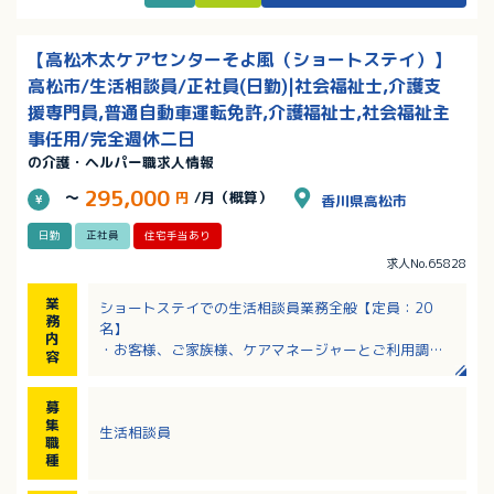
【高松木太ケアセンターそよ風（ショートステイ）】
高松市/生活相談員/正社員(日勤)|社会福祉士,介護支
援専門員,普通自動車運転免許,介護福祉士,社会福祉主
事任用/完全週休二日
の介護・ヘルパー職求人情報
295,000
～
円
/月（概算）
香川県高松市
日勤
正社員
住宅手当あり
求人No.65828
業
ショートステイでの生活相談員業務全般【定員：20
務
名】
内
・お客様、ご家族様、ケアマネージャーとご利用調整
容
及び相談業務
・ご利用契約の締結
募
・各種書類作成（ケアプラン・ご利用報告など）
集
生活相談員
・居宅介護支援、病院、地域等への広報活動
職
・お客様のご利用状況把握（介護業務全般） など
種
※各種、書類作成は全てパソコン作業となります