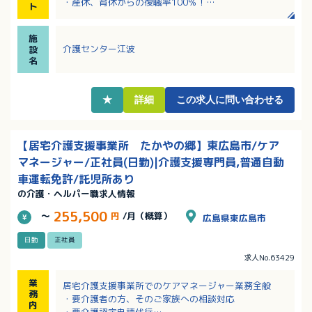
・産休、育休からの復職率100％！
ト
・各種諸手当充実！資格取得支援制度あり！
・サンキ・ウエルビィならではの充実した職種別・階
施
層別研修でしっかりキャリアアップ！
介護センター江波
設
名
★
詳細
この求人に問い合わせる
【居宅介護支援事業所 たかやの郷】東広島市/ケア
マネージャー/正社員(日勤)|介護支援専門員,普通自動
車運転免許/託児所あり
の介護・ヘルパー職求人情報
255,500
～
円
/月（概算）
広島県東広島市
日勤
正社員
求人No.63429
業
居宅介護支援事業所でのケアマネージャー業務全般
務
・要介護者の方、そのご家族への相談対応
内
・要介護認定申請代行