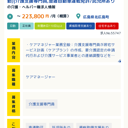
勤)|介護支援専門員,普通自動車運転免許/託児所あり
の介護・ヘルパー職求人情報
223,800
～
円
/月（概算）
広島県北広島町
日勤
正社員
年間休日110日以上
資格取得支援あり
住宅手当あり
求人No.55747
業
・ケアマネジャー業務全般：介護支援専門員が居宅サ
務
ービス計画（ケアプラン）の作成、要介護認定の申請
内
代行および介護サービス事業者との連絡調整などを行
容
います。
※受け持ち件数：約20件
募
※エリア：北広島町内（公用車を利用していただきま
集
ケアマネージャー
す）
職
※介護支援専門員2名体制の居宅介護事業所です。
種
募
集
介護支援専門員
資
格
こ
車通勤可
託児所あり
資格取得支援あり