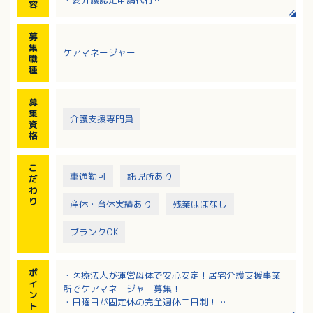
容
・ケアプランの作成
・サービス担当者会議 等
募
集
ケアマネージャー
職
種
募
集
介護支援専門員
資
格
こ
車通勤可
託児所あり
だ
わ
り
産休・育休実績あり
残業ほぼなし
ブランクOK
ポ
・医療法人が運営母体で安心安定！居宅介護支援事業
イ
所でケアマネージャー募集！
ン
・日曜日が固定休の完全週休二日制！
ト