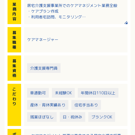
業
居宅介護支援事業所でのケアマネジメント業務全般
務
・ケアプラン作成
内
・利用者宅訪問、モニタリング
容
・担当者会議の開催
・事業所との連絡調整
募
・認定申請代行、給付管理
集
ケアマネージャー
医療法人運営のため、整形外科・訪問看護・リハビリ
職
と連携し支援を行います
種
募
集
介護支援専門員
資
格
こ
車通勤可
未経験OK
年間休日110日以上
だ
わ
り
産休・育休実績あり
住宅手当あり
残業ほぼなし
日・祝休み
ブランクOK
ポ