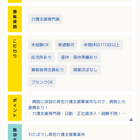
募
集
介護支援専門員
資
格
こ
未経験OK
車通勤可
年間休日110日以上
だ
わ
り
託児所あり
産休・育休実績あり
資格取得支援あり
残業ほぼなし
ブランクOK
ポ
・病院に併設の居宅介護支援事業所なので、病院との
イ
連携あり！
ン
・介護支援専門員・日勤・正社員求人！経験不問！
ト
・日祝が固定休で、土曜日は午後がお休みです！年間
休日は112日あり！残業ほぼなし！ワークライフバラン
施
ス充実！
わたぼうし居宅介護支援事業所
設
・年1回の昇給、年2回の賞与があり、頑張りが評価さ
名