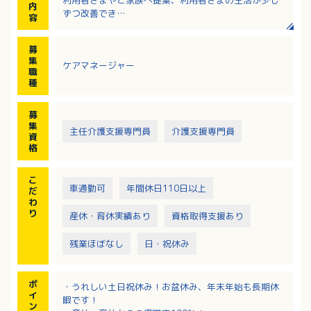
内
ずつ改善でき
容
るようなケアプランを作成し、チームケアを行うお仕
事です。
募
・アセスメント、ケアプラン作成
集
ケアマネージャー
・ご利用者宅への訪問するモニタリング業務
職
・サービス担当者会議の開催
種
・他機関との連絡調整等
募
集
主任介護支援専門員
介護支援専門員
資
格
こ
車通勤可
年間休日110日以上
だ
わ
り
産休・育休実績あり
資格取得支援あり
残業ほぼなし
日・祝休み
ポ
・うれしい土日祝休み！お盆休み、年末年始も長期休
イ
暇です！
ン