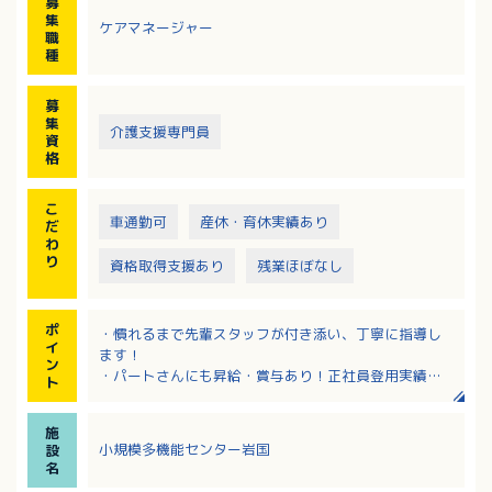
募
・その他介護保険に伴う手続き
集
ケアマネージャー
・認定調査業務
職
・給付管理業務
種
・介護業務にも携わっていただきます。
募
集
介護支援専門員
資
格
こ
車通勤可
産休・育休実績あり
だ
わ
り
資格取得支援あり
残業ほぼなし
ポ
・慣れるまで先輩スタッフが付き添い、丁寧に指導し
イ
ます！
ン
・パートさんにも昇給・賞与あり！正社員登用実績多
ト
数！頑張りはしっかり評価します
・産休、育休からの復職率100％！子育て世代も働きや
施
すい環境です
小規模多機能センター岩国
設
名