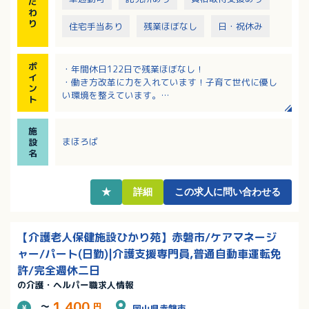
だ
わ
り
住宅手当あり
残業ほぼなし
日・祝休み
ポ
・年間休日122日で残業ほぼなし！
イ
・働き方改革に力を入れています！子育て世代に優し
ン
い環境を整えています。
ト
・次世代育成支援対策推進法に基づく「子育てサポー
ト企業」の認定
施
・くるみんマーク（次世代認定マーク）の取得
まほろば
設
・働き方改革関連認定企業
名
・お子さんが小さい方も保育施設があるので安心で
す！
★
詳細
この求人に問い合わせる
【介護老人保健施設ひかり苑】赤磐市/ケアマネージ
ャー/パート(日勤)|介護支援専門員,普通自動車運転免
許/完全週休二日
の介護・ヘルパー職求人情報
1,400
～
円
岡山県赤磐市