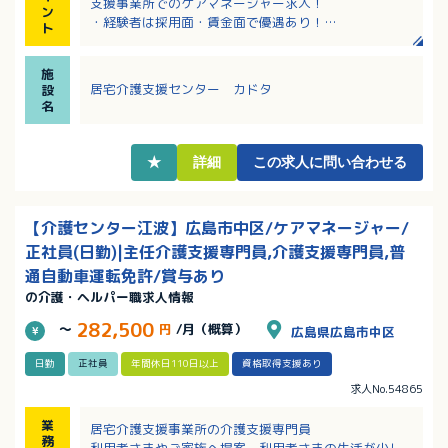
支援事業所でのケアマネージャー求人！
ン
・経験者は採用面・賃金面で優遇あり！
ト
・マイカー通勤OK！交通費の上限が月に45,000円なの
で遠方からの車通勤も相談可能
施
・昇給・賞与制度あり！賞与は年間賞与実績3.5ヶ月分
居宅介護支援センター カドタ
設
支給！
名
・該当者には住宅手当・扶養手当など各種手当あり！
充実の福利厚生も魅力！
★
詳細
この求人に問い合わせる
【介護センター江波】広島市中区/ケアマネージャー/
正社員(日勤)|主任介護支援専門員,介護支援専門員,普
通自動車運転免許/賞与あり
の介護・ヘルパー職求人情報
282,500
～
円
/月（概算）
広島県広島市中区
日勤
正社員
年間休日110日以上
資格取得支援あり
求人No.54865
業
居宅介護支援事業所の介護支援専門員
務
利用者さまやご家族へ提案、利用者さまの生活が少し