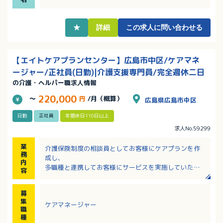
れます！
・院内託児所あり！お子さんの病気などによる急なお
休みにも理解ある職場です
★
詳細
この求人に問い合わせる
【エイトケアプランセンター】広島市中区/ケアマネ
ージャー/正社員(日勤)|介護支援専門員/完全週休二日
の介護・ヘルパー職求人情報
220,000
～
円
/月（概算）
広島県広島市中区
日勤
正社員
年間休日110日以上
求人No.59299
業
介護保険制度の相談員としてお客様にケアプランを作
務
成し、
内
多職種と連携してお客様にサービスを実施していただ
容
くお仕事です。
※南区、中区がメインになります。
募
※近場が多く移動手段は電動自転車を使用することが
集
ケアマネージャー
あります。
職
種