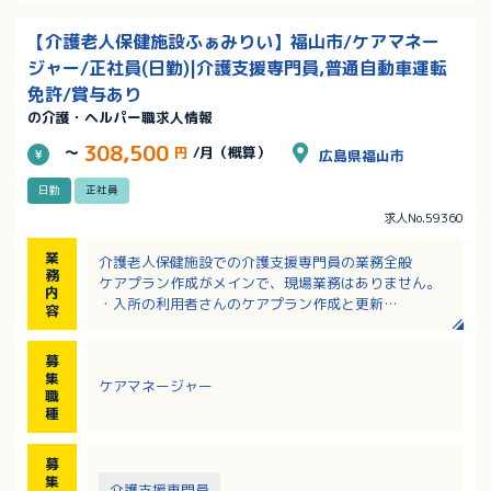
【介護老人保健施設ふぁみりい】福山市/ケアマネー
ジャー/正社員(日勤)|介護支援専門員,普通自動車運転
免許/賞与あり
の介護・ヘルパー職求人情報
308,500
～
円
/月（概算）
広島県福山市
日勤
正社員
求人No.59360
業
介護老人保健施設での介護支援専門員の業務全般
務
ケアプラン作成がメインで、現場業務はありません。
内
・入所の利用者さんのケアプラン作成と更新
容
・医療や保健、介護サービス事業所との連絡調整
・相談、窓口、電話対応 など
募
集
ケアマネージャー
職
種
募
集
介護支援専門員