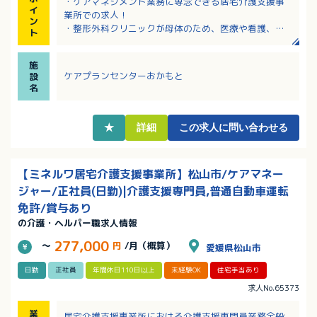
・ケアマネジメント業務に専念できる居宅介護支援事
イ
業所での求人！
ン
・整形外科クリニックが母体のため、医療や看護、リ
ト
ハビリといった多職種と連携した支援が行えます
・日曜と祝日がお休みで年間休日119日とプライベート
施
の時間をしっかり確保できます！
ケアプランセンターおかもと
設
・年間賞与の前年度支給実績は計3.6ヶ月～4.2ヶ月
名
分！日々の頑張りが評価されます！
・資格をお持ちであれば経験は不問ですので新しい環
境でチャレンジしたい方におすすめです！
★
詳細
この求人に問い合わせる
【ミネルワ居宅介護支援事業所】松山市/ケアマネー
ジャー/正社員(日勤)|介護支援専門員,普通自動車運転
免許/賞与あり
の介護・ヘルパー職求人情報
277,000
～
円
/月（概算）
愛媛県松山市
日勤
正社員
年間休日110日以上
未経験OK
住宅手当あり
求人No.65373
業
居宅介護支援事業所における介護支援専門員業務全般