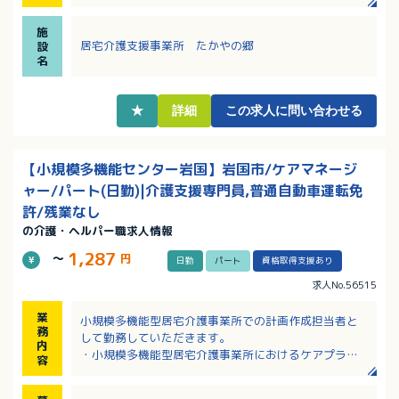
・月給238,500円～255,500円（定額手当含む）
・残業ほぼなし！ライフワークバランスを整えて活き
施
活きと働ける環境づくりをしています
居宅介護支援事業所 たかやの郷
設
・利用可能な託児施設あり！（1歳～2歳）
名
★
詳細
この求人に問い合わせる
【小規模多機能センター岩国】岩国市/ケアマネージ
ャー/パート(日勤)|介護支援専門員,普通自動車運転免
許/残業なし
の介護・ヘルパー職求人情報
1,287
～
円
日勤
パート
資格取得支援あり
求人No.56515
業
小規模多機能型居宅介護事業所での計画作成担当者と
務
して勤務していただきます。
内
・小規模多機能型居宅介護事業所におけるケアプラン
容
作成
・ケアプラン説明等