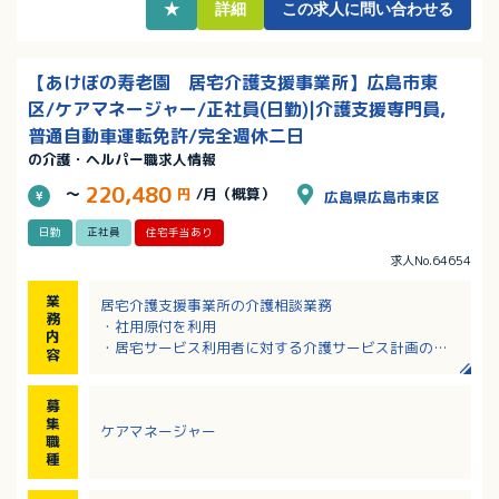
★
詳細
この求人に問い合わせる
【あけぼの寿老園 居宅介護支援事業所】広島市東
区/ケアマネージャー/正社員(日勤)|介護支援専門員,
普通自動車運転免許/完全週休二日
の介護・ヘルパー職求人情報
220,480
～
円
/月（概算）
広島県広島市東区
日勤
正社員
住宅手当あり
求人No.64654
業
居宅介護支援事業所の介護相談業務
務
・社用原付を利用
内
・居宅サービス利用者に対する介護サービス計画の策
容
定及び相談業務
・要介護認定調査等
募
※サービスエリア：東区及び近隣
集
ケアマネージャー
※ケアマネ4名体制
職
※原付での移動があります。
種