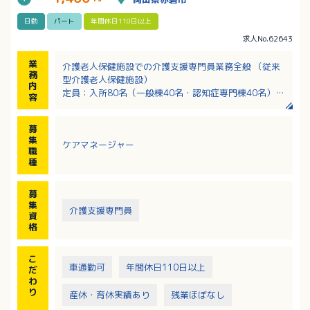
日勤
パート
年間休日110日以上
求人No.62643
業
介護老人保健施設での介護支援専門員業務全般 （従来
務
型介護老人保健施設）
内
定員：入所80名（一般棟40名・認知症専門棟40名）
容
・入所されている方々に対するケアプランの作成
・サービスの提供とモニタリングや課題分析等
募
・施設全般において、介護を行う上でのケアマネージ
集
ケアマネージャー
メント
職
・送迎業務
種
・その他付随する業務
募
集
介護支援専門員
資
格
こ
車通勤可
年間休日110日以上
だ
わ
り
産休・育休実績あり
残業ほぼなし