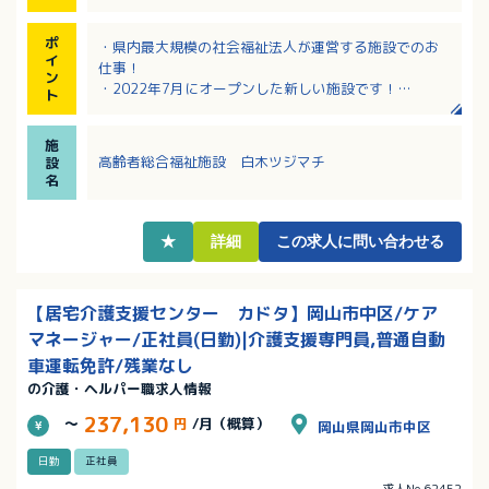
ポ
・県内最大規模の社会福祉法人が運営する施設でのお
イ
仕事！
ン
・2022年7月にオープンした新しい施設です！
ト
・認定こども園白木いづみこども園も併設しており、
入園補助手当（最大１万円）もあります。
施
・法人内外での教育研修制度充実！
高齢者総合福祉施設 白木ツジマチ
設
・財形貯蓄制度、永年勤続表彰、各種手当の支給など
名
大手法人ならではの手厚い福利厚生！
★
詳細
この求人に問い合わせる
【居宅介護支援センター カドタ】岡山市中区/ケア
マネージャー/正社員(日勤)|介護支援専門員,普通自動
車運転免許/残業なし
の介護・ヘルパー職求人情報
237,130
～
円
/月（概算）
岡山県岡山市中区
日勤
正社員
求人No.62452