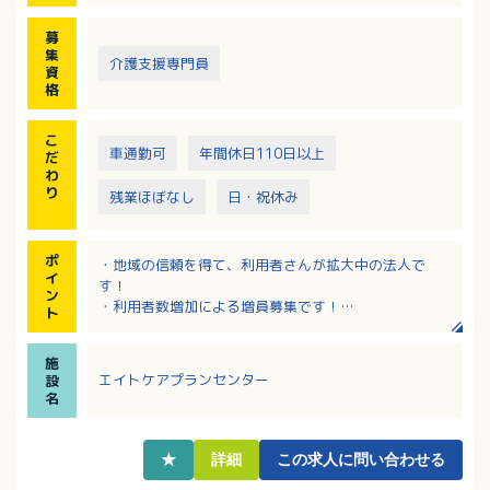
募
集
介護支援専門員
資
格
こ
車通勤可
年間休日110日以上
だ
わ
り
残業ほぼなし
日・祝休み
ポ
・地域の信頼を得て、利用者さんが拡大中の法人で
イ
す！
ン
・利用者数増加による増員募集です！
ト
・マイカー通勤可能！
・土日祝休み！年間休日はうれしい120日！
施
・有給休暇は1時間単位から取得可能です
エイトケアプランセンター
設
名
★
詳細
この求人に問い合わせる