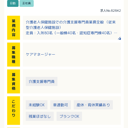
日勤
正社員
求人No.62642
業
介護老人保健施設での介護支援専門員業務全般 （従来
務
型介護老人保健施設）
内
定員：入所80名（一般棟40名・認知症専門棟40名）
容
・入所されている方々に対するケアプランの作成
・サービスの提供とモニタリングや課題分析等
募
・施設全般において、介護を行う上でのケアマネージ
集
ケアマネージャー
メント
職
・送迎業務
種
・その他付随する業務
募
集
介護支援専門員
資
格
こ
未経験OK
車通勤可
産休・育休実績あり
だ
わ
り
残業ほぼなし
ブランクOK