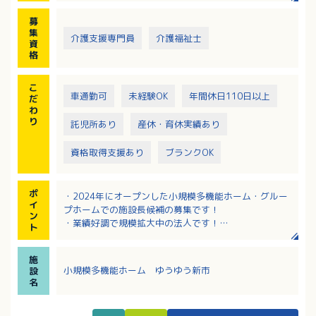
・職員の指導、評価などの人材管理
募
・施設環境の整備
集
・利用者、家族への対応
介護支援専門員
介護福祉士
資
・地域への広報活動
格
こ
車通勤可
未経験OK
年間休日110日以上
だ
わ
り
託児所あり
産休・育休実績あり
資格取得支援あり
ブランクOK
ポ
・2024年にオープンした小規模多機能ホーム・グルー
イ
プホームでの施設長候補の募集です！
ン
・業績好調で規模拡大中の法人です！
ト
・福利厚生も充実／託児所あり！各種休暇取得実績あ
り！社内研修や表彰制度もそなわっています
施
・幅広い世代の方が活躍中！
小規模多機能ホーム ゆうゆう新市
設
名