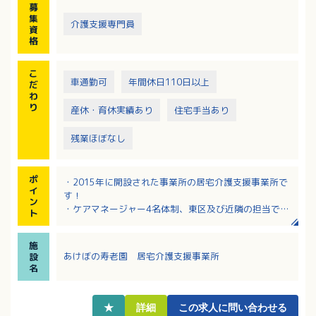
募
集
介護支援専門員
資
格
こ
車通勤可
年間休日110日以上
だ
わ
り
産休・育休実績あり
住宅手当あり
残業ほぼなし
ポ
・2015年に開設された事業所の居宅介護支援事業所で
イ
す！
ン
・ケアマネージャー4名体制、東区及び近隣の担当で
ト
す！
・日+平日1日の週休二日制、年間休日118日に変更に
施
なりました！
あけぼの寿老園 居宅介護支援事業所
設
・最寄りバス停から徒歩2分の立地！マイカー通勤もで
名
きます！
★
詳細
この求人に問い合わせる