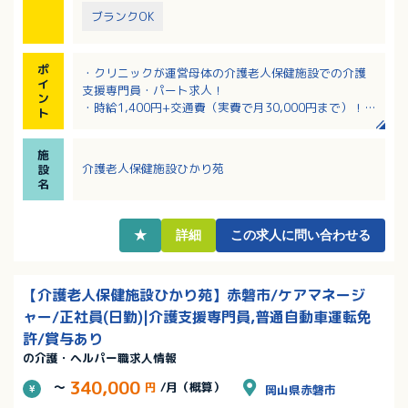
ブランクOK
ポ
・クリニックが運営母体の介護老人保健施設での介護
イ
支援専門員・パート求人！
ン
・時給1,400円+交通費（実費で月30,000円まで）！
ト
・応募に介護支援専門員としての実務経験は必須です
・家事や育児との両立も可能です
施
・20代から60代まで幅広い年齢層の職員が活躍中の職
介護老人保健施設ひかり苑
設
場です！
名
★
詳細
この求人に問い合わせる
【介護老人保健施設ひかり苑】赤磐市/ケアマネージ
ャー/正社員(日勤)|介護支援専門員,普通自動車運転免
許/賞与あり
の介護・ヘルパー職求人情報
340,000
～
円
/月（概算）
岡山県赤磐市