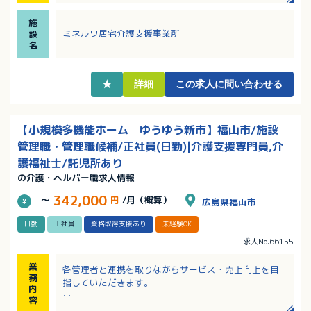
・日・祝休み！年間休日120日以上！土曜日勤務の場合
施
は振替休日あり！
ミネルワ居宅介護支援事業所
設
・各種手当充実！年間賞与は高水準の4.0ヶ月分！（前
名
年度実績）
★
詳細
この求人に問い合わせる
【小規模多機能ホーム ゆうゆう新市】福山市/施設
管理職・管理職候補/正社員(日勤)|介護支援専門員,介
護福祉士/託児所あり
の介護・ヘルパー職求人情報
342,000
～
円
/月（概算）
広島県福山市
日勤
正社員
資格取得支援あり
未経験OK
求人No.66155
業
各管理者と連携を取りながらサービス・売上向上を目
務
指していただきます。
内
容
・小規模多機能ホーム、グループホームの運営・管理