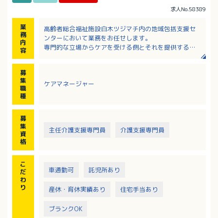
求人No.58389
業
高齢者総合福祉施設白木ツジマチ内の地域包括支援セ
務
ンターにおいて業務をお任せします。
内
専門的な立場からケアを受ける側とそれを提供する事
容
業者の間に立ち相談業務をしていただきます。
募
集
ケアマネージャー
職
種
募
集
主任介護支援専門員
介護支援専門員
資
格
こ
車通勤可
託児所あり
だ
わ
り
産休・育休実績あり
住宅手当あり
ブランクOK