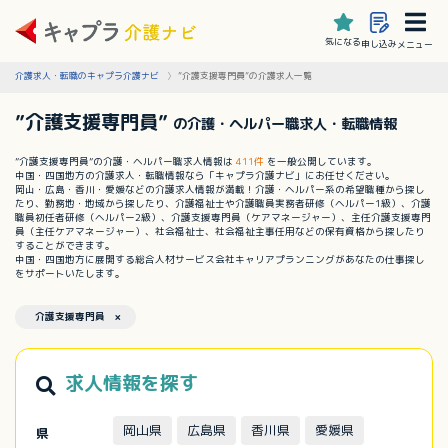
気になる
申し込み
メニュー
介護求人・転職のキャプラ介護ナビ
”介護支援専門員”の介護求人一覧
”介護支援専門員”
の介護・ヘルパー職求人・転職情報
”介護支援専門員”の介護・ヘルパー職求人情報は
411件
を一般公開しています。
中国・四国地方の介護求人・転職情報なら「キャプラ介護ナビ」にお任せください。
岡山・広島・香川・愛媛などの介護求人情報が満載！介護・ヘルパー系の希望職種から探し
たり、勤務地・地域から探したり、介護福祉士や介護職員実務者研修（ヘルパー1級）、介護
職員初任者研修（ヘルパー2級）、介護支援専門員（ケアマネージャー）、主任介護支援専門
員（主任ケアマネージャー）、社会福祉士、社会福祉主事任用などの保有資格から探したり
することができます。
中国・四国地方に展開する総合人材サービス会社キャリアプランニングがあなたの仕事探し
をサポートいたします。
介護支援専門員 ×
求人情報を探す
岡山県
広島県
香川県
愛媛県
県