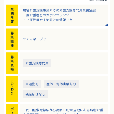
業
居宅介護支援事業所での介護支援専門員業務全般
務
・要介護者とのカウンセリング
内
・ご家族様や主治医との情報共有
容
・ケアプランの作成
・介護者に必要なケアの提供
募
・介護給付費の管理 等
集
ケアマネージャー
職
種
募
集
介護支援専門員
資
格
こ
車通勤可
産休・育休実績あり
だ
わ
り
残業ほぼなし
ポ
・門田屋敷電停駅から徒歩10分の立地にある居宅介護
イ