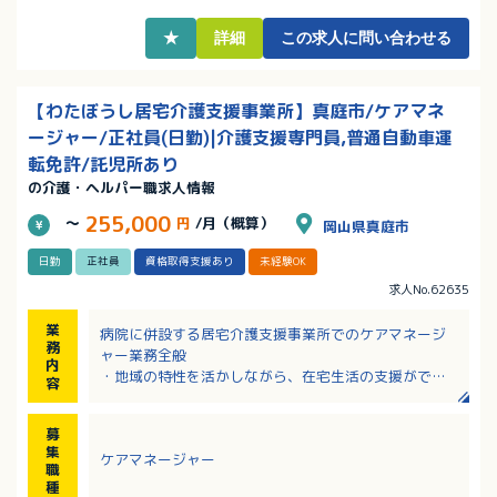
★
詳細
この求人に問い合わせる
【わたぼうし居宅介護支援事業所】真庭市/ケアマネ
ージャー/正社員(日勤)|介護支援専門員,普通自動車運
転免許/託児所あり
の介護・ヘルパー職求人情報
255,000
～
円
/月（概算）
岡山県真庭市
日勤
正社員
資格取得支援あり
未経験OK
求人No.62635
業
病院に併設する居宅介護支援事業所でのケアマネージ
務
ャー業務全般
内
・地域の特性を活かしながら、在宅生活の支援ができ
容
るよう居宅サービスの作成
・介護保険申請代行、住宅改修の相談、福祉用具の貸
募
与、購入の相談等
集
ケアマネージャー
職
種