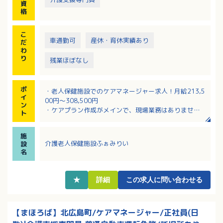
資
格
こ
車通勤可
産休・育休実績あり
だ
わ
り
残業ほぼなし
ポ
・老人保健施設でのケアマネージャー求人！月給213,5
イ
00円～308,500円
ン
・ケアプラン作成がメインで、現場業務はありませ
ト
ん！
・子育て世代への理解がある職場で、いざという時の
施
フォロー体制があり安心です！
介護老人保健施設ふぁみりい
設
・定年が65歳なので長くお勤め頂ける環境です！
名
・勤務地も公共交通機関からのアクセスが良く、車通
勤も可能なので通勤に便利です！
★
詳細
この求人に問い合わせる
【まほろば】北広島町/ケアマネージャー/正社員(日