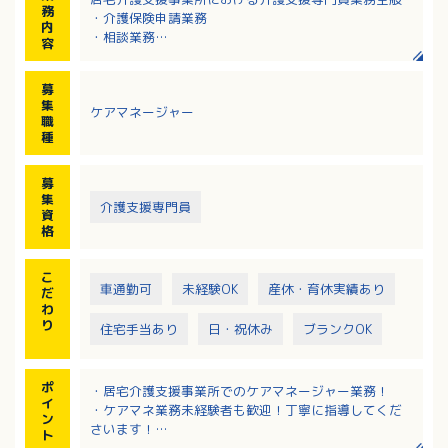
務
・介護保険申請業務
内
・相談業務
容
・プラン作成業務
・医療機関連携、地域ケア会議参加 など
募
※ケアマネ5名体制です
集
ケアマネージャー
職
種
募
集
介護支援専門員
資
格
こ
車通勤可
未経験OK
産休・育休実績あり
だ
わ
り
住宅手当あり
日・祝休み
ブランクOK
ポ
・居宅介護支援事業所でのケアマネージャー業務！
イ
・ケアマネ業務未経験者も歓迎！丁寧に指導してくだ
ン
さいます！
ト
・介護老人保健施設ミネルワに隣接する事業所です！