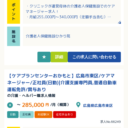
ポ
・クリニックが運営母体の介護老人保健施設でのケア
イ
マネージャー求人！
ン
・月給255,000円～340,000円（定額手当含む）
ト
・育児休暇、介護休暇取得実績多数で家事や育児との
両立も安心です
施
・20代から60代まで幅広い年齢層の職員が活躍中の職
介護老人保健施設ひかり苑
設
場です！
名
・長く勤めているスタッフも多く、教育できる環境が
あります！とても仲の良い現場です！
★
詳細
この求人に問い合わせる
【ケアプランセンターおかもと】広島市東区/ケアマ
ネージャー/正社員(日勤)|介護支援専門員,普通自動車
運転免許/賞与あり
の介護・ヘルパー職求人情報
285,000
～
円
/月（概算）
広島県広島市東区
日勤
正社員
未経験OK
住宅手当あり
求人No.66249