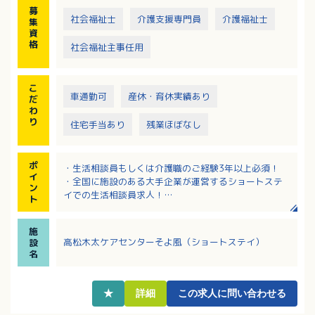
募
社会福祉士
介護支援専門員
介護福祉士
集
資
格
社会福祉主事任用
こ
車通勤可
産休・育休実績あり
だ
わ
り
住宅手当あり
残業ほぼなし
ポ
・生活相談員もしくは介護職のご経験3年以上必須！
イ
・全国に施設のある大手企業が運営するショートステ
ン
イでの生活相談員求人！
ト
・月額252,000円～287,000円（定額手当含む）
・各種手当あり！精勤手当や特別報酬制度など、頑張
施
りがきちんと評価される法人です
高松木太ケアセンターそよ風（ショートステイ）
設
・退職金制度、リフレッシュ休暇など、福利厚生も充
名
実！
★
詳細
この求人に問い合わせる