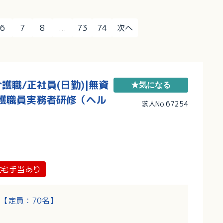
6
7
8
...
73
74
次へ
職/正社員(日勤)|無資
★気になる
介護職員実務者研修（ヘル
求人No.67254
住宅手当あり
【定員：70名】