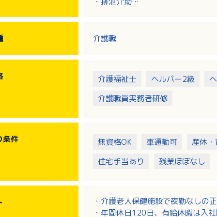
・排泄介助
・食事介助
・レクリエーション
・記録 等
種
介護職
格
介護福祉士
ヘルパー2級
ヘ
介護職員実務者研修
り
条件
無資格OK
車通勤可
産休・
住宅手当あり
残業ほぼなし
・介護老人保健施設で夜勤なしの正
ト
・年間休日120日、有給休暇は入