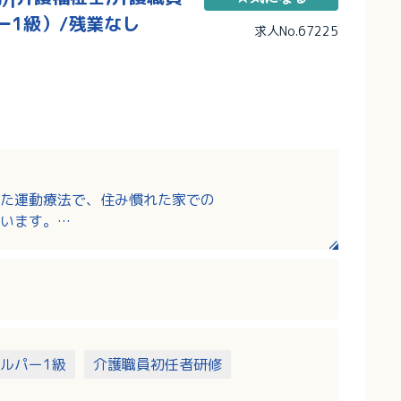
ー1級）/残業なし
求人No.67225
た運動療法で、住み慣れた家での
います。
施、マシントレーニングの補助
食事・入浴・排泄介助
々の状況記録
連携し、多角的な視点で包括的にご利用者様を支
ルパー1級
介護職員初任者研修