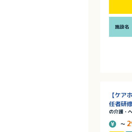
施設名
【ケアホ
任者研修
の介護・
2
～