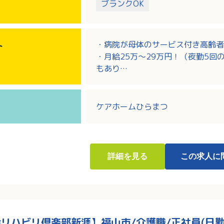
ブランクOK
・病院が母体のサービス付き高齢者
ト
・月給25万～29万円！（夜勤5
もあり
・賞与3.4ヶ月分実績あり！福利厚
・市内中心部でアクセスも良好！バ
ケアホームひらまつ
詳細
を見る
この求人に
リハビリ倶楽部新涯】福山市/介護職/正社員(日勤