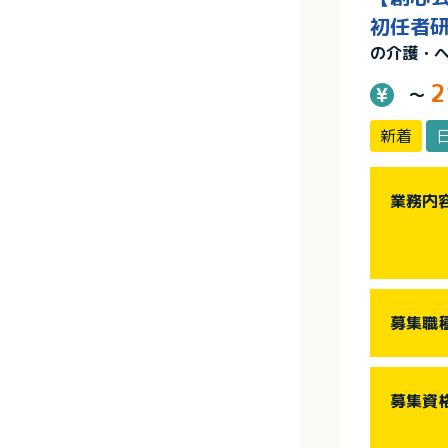
初任者研
の介護・
2
～
新着
業務内
募集職
募集資