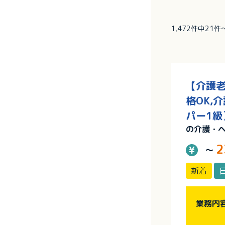
1,472件中21
【介護老
格OK,
パー1級
の介護・
2
～
新着
業務内