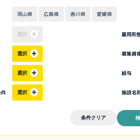
岡山県
広島県
香川県
愛媛県
雇用形
選択
募集資
選択
給与
選択
条件
施設名
選択
条件クリア