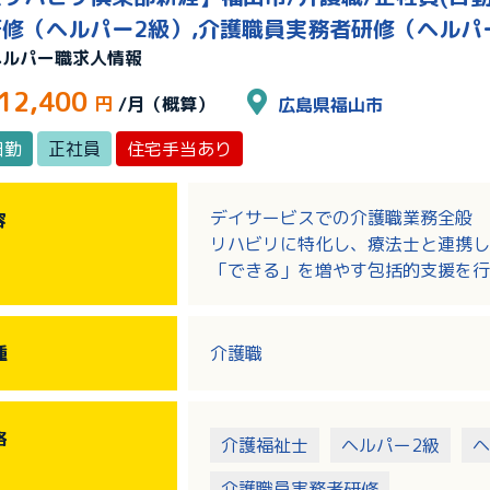
修（ヘルパー2級）,介護職員実務者研修（ヘルパ
ヘルパー職求人情報
12,400
円
/月（概算）
広島県福山市
日勤
正社員
住宅手当あり
デイサービスでの介護職業務全般
容
リハビリに特化し、療法士と連携し
「できる」を増やす包括的支援を行
【主な業務内容】
・自立支援：集団体操・脳トレの実
種
介護職
・個別ケア：お身体状況に合わせた
・健康管理：バイタルチェック、日
※リハビリ職など各分野の専門職と
格
介護福祉士
ヘルパー2級
ヘ
援します。
介護職員実務者研修