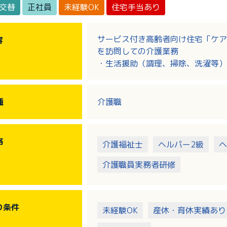
2交替
正社員
未経験OK
住宅手当あり
サービス付き高齢者向け住宅「ケア
容
を訪問しての介護業務
・生活援助（調理、掃除、洗濯等）
・身体介護（入浴、排泄、食事等の
・実費サービスの提供 など
種
介護職
格
介護福祉士
ヘルパー2級
ヘ
介護職員実務者研修
り
条件
未経験OK
産休・育休実績あり