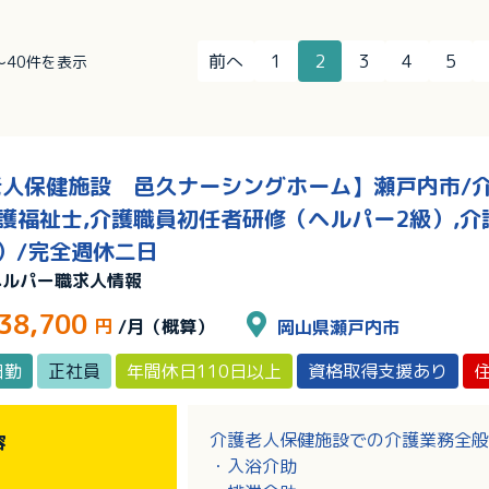
前へ
1
2
3
4
5
件～40件を表示
人保健施設 邑久ナーシングホーム】瀬戸内市/介護
介護福祉士,介護職員初任者研修（ヘルパー2級）,
）/完全週休二日
ヘルパー職求人情報
38,700
円
/月（概算）
岡山県瀬戸内市
日勤
正社員
年間休日110日以上
資格取得支援あり
介護老人保健施設での介護業務全般
容
・入浴介助