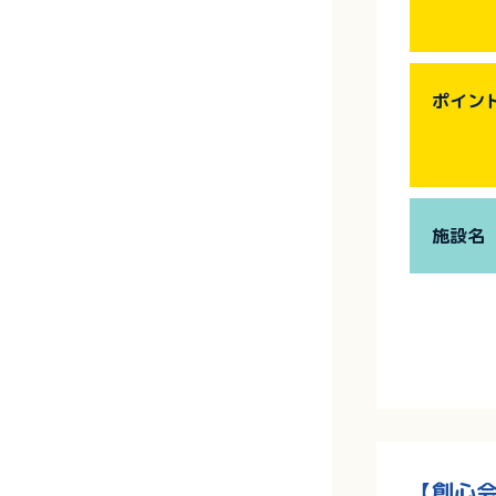
ポイン
施設名
【創心会