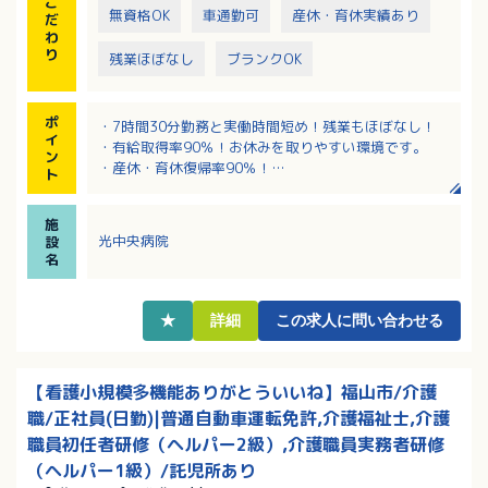
こ
無資格OK
車通勤可
産休・育休実績あり
だ
わ
り
残業ほぼなし
ブランクOK
ポ
・7時間30分勤務と実働時間短め！残業もほぼなし！
イ
・有給取得率90％！お休みを取りやすい環境です。
ン
・産休・育休復帰率90％！
ト
・マイカー通勤可能、無料駐車場あり！最寄りのバス
停から徒歩2分とアクセス良好です。
施
光中央病院
設
名
★
詳細
この求人に問い合わせる
【看護小規模多機能ありがとういいね】福山市/介護
職/正社員(日勤)|普通自動車運転免許,介護福祉士,介護
職員初任者研修（ヘルパー2級）,介護職員実務者研修
（ヘルパー1級）/託児所あり