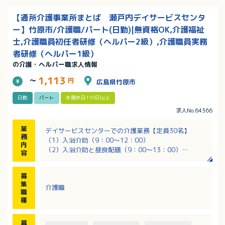
【通所介護事業所まとば 瀬戸内デイサービスセンタ
ー】竹原市/介護職/パート(日勤)|無資格OK,介護福祉
士,介護職員初任者研修（ヘルパー2級）,介護職員実務
者研修（ヘルパー1級）
の介護・ヘルパー職求人情報
1,113
～
円
広島県竹原市
日勤
パート
年間休日110日以上
求人No.64366
業
デイサービスセンターでの介護業務【定員30名】
務
（1）入浴介助（9：00～12：00）
内
（2）入浴介助と昼食配膳（9：00～13：00）
容
※（1）（2）どちらかでの業務、ご希望を伺います。
※要支援から要介護5まで幅広い利用者あり、平均は介
募
護度1程度
集
介護職
職
種
募