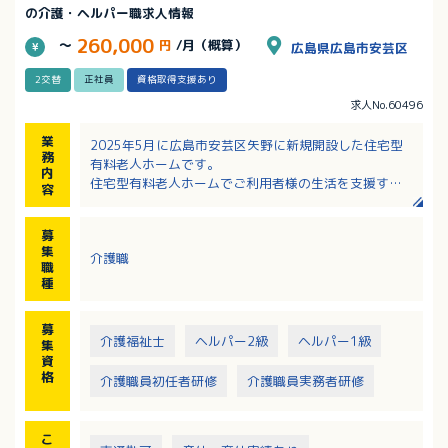
の介護・ヘルパー職求人情報
260,000
～
円
/月（概算）
広島県広島市安芸区
2交替
正社員
資格取得支援あり
求人No.60496
業
2025年5月に広島市安芸区矢野に新規開設した住宅型
務
有料老人ホームです。
内
住宅型有料老人ホームでご利用者様の生活を支援する
容
お仕事です。
日々の介助や援助だけでなく、それぞれの個性と価値
募
観に重きをおいた環境の提供をお願いします。
集
介護職
【具体的な業務】身体介助（着替え、食事、入浴、移
職
動、排せつ）、レクリエーションなどの介助・余暇活
種
動の補助
募
見守りシステムや機械浴などにより、職員の業務負担
介護福祉士
ヘルパー2級
ヘルパー1級
集
軽減にもつながる環境整備も追求しています。
資
年齢や性別に関わらず幅広い世代の方にご活躍いただ
格
介護職員初任者研修
介護職員実務者研修
ける環境です。
こ