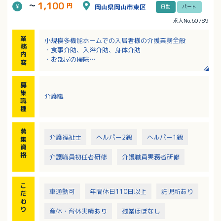
1,100
～
円
岡山県岡山市東区
日勤
パート
求人No.60789
業
小規模多機能ホームでの入居者様の介護業務全般
務
・食事介助、入浴介助、身体介助
内
・お部屋の掃除
容
・レクリエーションのお手伝い
・外出援助（社用車を使用します。普通車、軽自動車
募
※AT車）
集
介護職
・入居者の方とのコミュニケーション 等
職
種
募
介護福祉士
ヘルパー2級
ヘルパー1級
集
資
格
介護職員初任者研修
介護職員実務者研修
こ
車通勤可
年間休日110日以上
託児所あり
だ
わ
り
産休・育休実績あり
残業ほぼなし