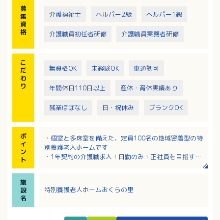
募
介護福祉士
ヘルパー2級
ヘルパー1級
集
資
格
介護職員初任者研修
介護職員実務者研修
こ
無資格OK
未経験OK
車通勤可
だ
わ
り
年間休日110日以上
産休・育休実績あり
残業ほぼなし
日・祝休み
ブランクOK
ポ
・個室と多床室を備えた、定員100名の地域密着型の特
イ
別養護老人ホームです
ン
・1年契約の介護職求人！日勤のみ！正社員を目指すこ
ト
とも可能です！
・基本は土日祝休み！年間休日119日でワークライフバ
施
ランスを大切にしたい方にもおすすめ！
特別養護老人ホームおくらの里
設
・契約社員の方も賞与あり！前年度の支給実績は2.0ヶ
名
月分！