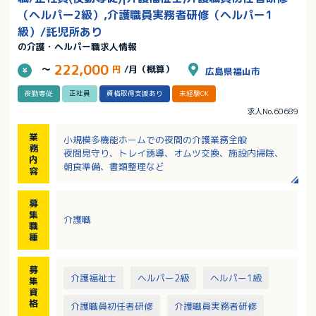
（ヘルパー2級）,介護職員実務者研修（ヘルパー1
級）/託児所あり
の介護・ヘルパー職求人情報
222,000
～
円
/月（概算）
広島県福山市
夜勤専従
正社員
資格取得支援あり
未経験OK
求人No.60689
業
小規模多機能ホームでの夜間の介護業務全般
務
夜間見守り、トレイ誘導、オムツ交換、施設内掃除、
内
朝食準備、書類整理など
容
募
集
介護職
職
種
募
介護福祉士
ヘルパー2級
ヘルパー1級
集
資
格
介護職員初任者研修
介護職員実務者研修