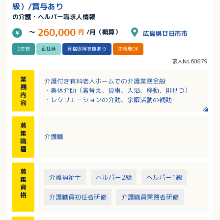
級）/賞与あり
の介護・ヘルパー職求人情報
260,000
～
円
/月（概算）
広島県廿日市市
2交替
正社員
資格取得支援あり
未経験OK
求人No.60879
業
介護付き有料老人ホームでの介護業務全般
務
・身体介助（着替え、食事、入浴、移動、排せつ）
内
・レクリエーションの介助、余暇活動の補助
容
・夜間の見守り など
※見守りシステムや機械浴などにより、職員の業務負
募
担軽減にもつながる環境整備を追求しています。
集
介護職
職
種
募
介護福祉士
ヘルパー2級
ヘルパー1級
集
資
格
介護職員初任者研修
介護職員実務者研修