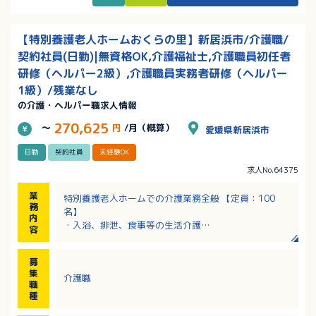
【特別養護老人ホームおくらの里】新居浜市/介護職/
契約社員(日勤)|無資格OK,介護福祉士,介護職員初任者
研修（ヘルパー2級）,介護職員実務者研修（ヘルパー
1級）/残業なし
の介護・ヘルパー職求人情報
270,625
～
円
/月（概算）
愛媛県新居浜市
日勤
契約社員
未経験OK
求人No.64375
業
特別養護老人ホームでの介護業務全般 【定員：100
務
名】
内
・入浴、排泄、食事等の生活介護
容
・レクリエーションや外出などの余暇支援
※未経験の方は、利用者さんとのコミュニケーション
募
や食事の配膳・下膳・シーツ交換などの介護補助業務
集
介護職
からスタートできます
職
種