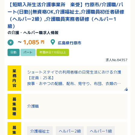
【短期入所生活介護事業所 楽受】竹原市/介護職/パ
ート(日勤)|無資格OK,介護福祉士,介護職員初任者研修
（ヘルパー2級）,介護職員実務者研修（ヘルパー1
級）
の介護・ヘルパー職求人情報
1,085
～
円
広島県竹原市
日勤
パート
年間休日110日以上
求人No.64357
業
ショートステイでの利用者様の日常生活における介護
務
【定員：25名】
内
食事・おやつの配膳、配布、見守り、布団、衣類の天
容
日干し等
入浴サポート、排泄のサポート、レクリエーション
募
集
介護職
職
種
募
介護福祉士
ヘルパー2級
ヘルパー1級
集