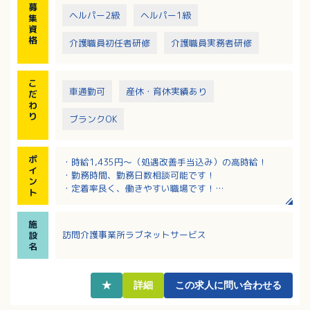
募
ヘルパー2級
ヘルパー1級
集
資
格
介護職員初任者研修
介護職員実務者研修
こ
車通勤可
産休・育休実績あり
だ
わ
り
ブランクOK
ポ
・時給1,435円～（処遇改善手当込み）の高時給！
イ
・勤務時間、勤務日数相談可能です！
ン
・定着率良く、働きやすい職場です！
ト
・何度か同行研修を繰り返して利用者様との関係を築
いてからひとり立ちなので安心です！
施
・ベテランサービス提供多数在籍！サービスについて
訪問介護事業所ラブネットサービス
設
の相談、指導してくださいます。
名
・子育てやプライベートを優先したいけど働きたい＆
時間が限られる…。といった方も安心！
★
詳細
この求人に問い合わせる