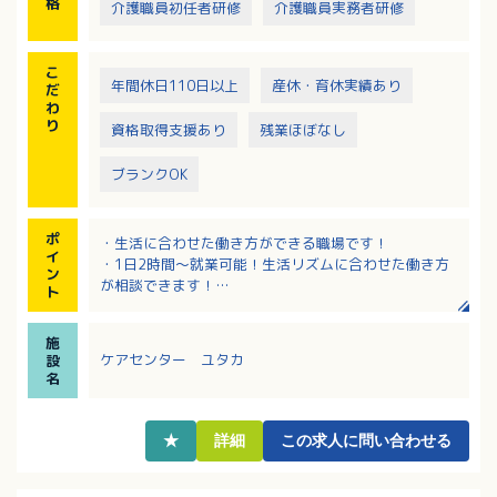
格
介護職員初任者研修
介護職員実務者研修
こ
年間休日110日以上
産休・育休実績あり
だ
わ
り
資格取得支援あり
残業ほぼなし
ブランクOK
ポ
・生活に合わせた働き方ができる職場です！
イ
・1日2時間～就業可能！生活リズムに合わせた働き方
ン
が相談できます！
ト
・手厚い資格手当！資格取得のための休日の配慮あり
ます。
施
ケアセンター ユタカ
設
名
★
詳細
この求人に問い合わせる