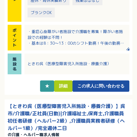
産休・育休実績あり
残業ほぼなし
ブランクOK
ポ
・重症心身障がい者施設で介護職を募集！障がい者施
イ
設での経験は不問！
ン
・基本は8：30～13：00のシフト勤務！午後の勤務な
ト
ど、就業時間の相談も可能です
・時給1,100円＋通勤手当は別途支給！
施
・児童の利用者さんがおられるため、介護資格だけで
ときわ呉（医療型障害児入所施設・療養介護）
設
はなく保育士の資格をお持ちの方も歓迎！
名
・医師、看護師、リハビリ職が密接に連携して利用者
さんと向き合っています
★
詳細
この求人に問い合わせる
【ときわ呉（医療型障害児入所施設・療養介護）】呉
市/介護職/正社員(日勤)|介護福祉士,保育士,介護職員
初任者研修（ヘルパー2級）,介護職員実務者研修（ヘ
ルパー1級）/完全週休二日
の介護・ヘルパー職求人情報