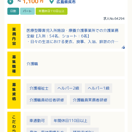
1,100
～
円
広島県呉市
日勤
パート
年間休日110日以上
求人No.64294
業
医療型障害児入所施設・療養介護事業所での介護業務
務
全般【入所：54名、ショート：6名】
内
・日々の生活における更衣、食事、入浴、排泄の介助
容
・保育や活動の準備と実施
※業務は看護師や療法士と密接に連携して実施します
募
集
介護職
職
種
募
介護福祉士
ヘルパー2級
ヘルパー1級
集
資
格
介護職員初任者研修
介護職員実務者研修
こ
車通勤可
年間休日110日以上
だ
わ
り