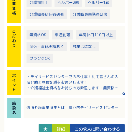
介護福祉士
ヘルパー2級
ヘルパー1級
集
資
格
介護職員初任者研修
介護職員実務者研修
こ
無資格OK
車通勤可
年間休日110日以上
だ
わ
り
産休・育休実績あり
残業ほぼなし
ブランクOK
ポ
・デイサービスセンターでのお仕事！利用者さんの入
イ
浴介助と昼食配膳をお願いします！
ン
・介護福祉士資格をお持ちの方歓迎します！無資格の
ト
方もやる気次第で応募可能！
・1日3時間～4時間×週6日（土曜日含む）でのお仕
施
事！
通所介護事業所まとば 瀬戸内デイサービスセンター
設
・長く勤務される職員さんが多く安定的に勤務ができ
名
ます！
★
詳細
この求人に問い合わせる