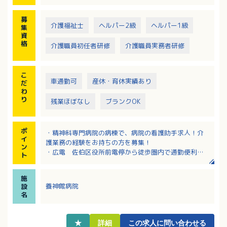
募
介護福祉士
ヘルパー2級
ヘルパー1級
集
資
格
介護職員初任者研修
介護職員実務者研修
こ
車通勤可
産休・育休実績あり
だ
わ
り
残業ほぼなし
ブランクOK
ポ
・精神科専門病院の病棟で、病院の看護助手求人！介
イ
護業務の経験をお持ちの方を募集！
ン
・広電 佐伯区役所前電停から徒歩圏内で通勤便利
ト
・夜勤手当は1回6,900円！夜勤は就業後3～6ヶ月後の
業務に慣れた頃からスタートするので安心！
施
・有給休暇の100％取得を推奨している法人です
養神館病院
設
・該当者には家族手当支給など、各種手当充実！
名
★
詳細
この求人に問い合わせる