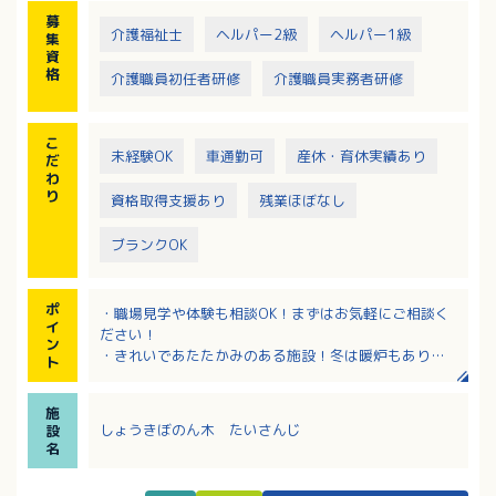
・送迎（軽自動車です）
募
介護福祉士
ヘルパー2級
ヘルパー1級
集
資
格
介護職員初任者研修
介護職員実務者研修
こ
未経験OK
車通勤可
産休・育休実績あり
だ
わ
り
資格取得支援あり
残業ほぼなし
ブランクOK
ポ
・職場見学や体験も相談OK！まずはお気軽にご相談く
イ
ださい！
ン
・きれいであたたかみのある施設！冬は暖炉もあり季
ト
節を感じるこだわりのある施設環境！
・資格取得、研修受講支援体制あり！経験の浅い方や
施
無資格の方でも安心して勤務可能！
しょうきぼのん木 たいさんじ
設
・スタッフ17名と少人数なので現場の意見が通りやす
名
い！
・好きな時間に食事ができる柔軟な仕組みの導入（ス