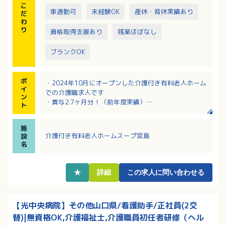
こ
車通勤可
未経験OK
産休・育休実績あり
だ
わ
り
資格取得支援あり
残業ほぼなし
ブランクOK
ポ
・2024年10月にオープンした介護付き有料老人ホーム
イ
での介護職求人です
ン
・賞与2.7ヶ月分！（前年度実績）
ト
・独り立ち出来るまでしっかりと教育していただける
環境です
施
・最新の設備もありとにかく介護職員の負担が少ない
介護付き有料老人ホームスープ宮島
設
ように配慮のされた職場！
名
・定年65歳、継続雇用制度あり！長く勤務したい方に
おすすめ！
★
詳細
この求人に問い合わせる
【光中央病院】その他山口県/看護助手/正社員(2交
替)|無資格OK,介護福祉士,介護職員初任者研修（ヘル