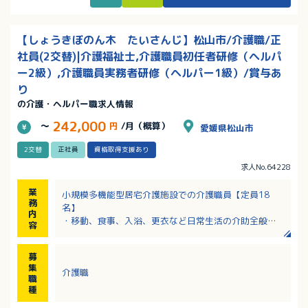
【しょうきぼのん木 たいさんじ】松山市/介護職/正
社員(2交替)|介護福祉士,介護職員初任者研修（ヘルパ
ー2級）,介護職員実務者研修（ヘルパー1級）/賞与あ
り
の介護・ヘルパー職求人情報
242,000
～
円
/月（概算）
愛媛県松山市
2交替
正社員
資格取得支援あり
求人No.64228
業
小規模多機能型居宅介護施設での介護職員【定員18
務
名】
内
・移動、食事、入浴、更衣など日常生活の介助全般
容
・食事の準備・配膳作業
・ご自宅への訪問介護（住宅型有料老人ホーム、サー
募
ビス付き高齢者向け住宅など）
集
介護職
・介護記録の作成（ラウド型ソフトを使用、PC・タブ
職
レットでの入力）
種
・レクリエーションの計画、実施