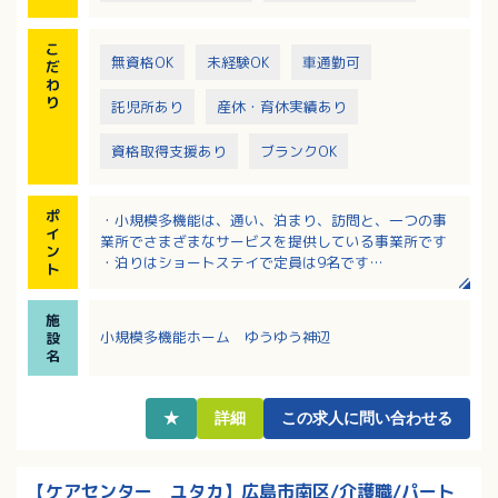
こ
無資格OK
未経験OK
車通勤可
だ
わ
り
託児所あり
産休・育休実績あり
資格取得支援あり
ブランクOK
ポ
・小規模多機能は、通い、泊まり、訪問と、一つの事
イ
業所でさまざまなサービスを提供している事業所です
ン
・泊りはショートステイで定員は9名です
ト
・業務に慣れるまでは先輩がしっかりフォローしてく
ださる職場です
施
・残業ほぼ無し！幅広い世代の方が活躍中です
小規模多機能ホーム ゆうゆう神辺
設
・各種休暇取得実績あり！社内研修や表彰制度もそな
名
わっています
★
詳細
この求人に問い合わせる
【ケアセンター ユタカ】広島市南区/介護職/パート