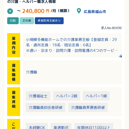
の介護・ヘルパー職求人情報
240,800
～
円
/月（概算）
広島県福山市
日勤
正社員
資格取得支援あり
求人No.60638
業
小規模多機能ホームでの介護業務全般【登録定員：29
務
名・通所定員：18名・宿泊定員：6名】
内
※通い・泊まり・訪問介護・訪問看護の4つのサービス
容
を組み合わせて提供しています
・介護業務（バイタルチェック・口腔ケア・食事準
募
備・入浴、排せつ介助など）
集
介護職
・入居者の皆さんの日々の生活のお手伝い
職
・季節ごとのイベント企画・運営（そうめん流し・お
種
月見会・七夕・とんど祭りなど）
募
介護福祉士
ヘルパー2級
ヘルパー1級
集
資
格
介護職員初任者研修
介護職員実務者研修
こ
未経験OK
車通勤可
年間休日110日以上
だ