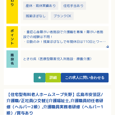
わ
り
産休・育休実績あり
住宅手当あり
残業ほぼなし
ブランクOK
ポ
・重症心身障がい者施設で介護職を募集！障がい者施
イ
設での経験は不問！
ン
・日勤のみ！残業ほぼなしで年間休日は110日とワーク
ト
ライフバランス充実！
・児童の利用者さんが多いため、介護資格だけではな
施
く保育士の資格をお持ちの方も歓迎！
ときわ呉（医療型障害児入所施設・療養介護）
設
・医師、看護師、リハビリ職が密接に連携して利用者
名
さんと向き合っています
・各種手当充実！年間賞与も前年度支給実績4.2ヶ月分
と高水準！
★
詳細
この求人に問い合わせる
【住宅型有料老人ホームスープ矢野】広島市安芸区/
介護職/正社員(2交替)|介護福祉士,介護職員初任者研
修（ヘルパー2級）,介護職員実務者研修（ヘルパー1
級）/賞与あり