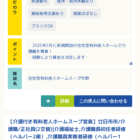
車通勤可
産休・育休実績あり
だ
わ
り
資格取得支援あり
残業ほぼなし
ブランクOK
ポ
・2025年5月に新規開設の住宅型有料老人ホームで介
イ
護職を募集！
ン
・経験により賃金は決定します
ト
・スキルアップを応援する法人です
・見守りシステムや機械浴などにより、職員の業務負
施
担軽減にもつながる環境整備も追求しています。
住宅型有料老人ホームスープ矢野
設
名
★
詳細
この求人に問い合わせる
【介護付き有料老人ホームスープ宮島】廿日市市/介
護職/正社員(2交替)|介護福祉士,介護職員初任者研修
（ヘルパー2級）,介護職員実務者研修（ヘルパー1