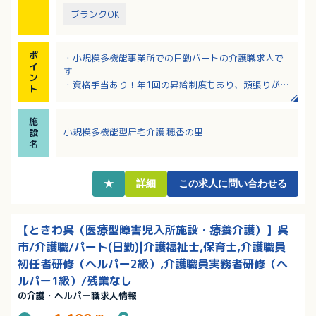
ブランクOK
ポ
・小規模多機能事業所での日勤パートの介護職求人で
イ
す
ン
・資格手当あり！年1回の昇給制度もあり、頑張りが反
ト
映されます！
・実務経験者歓迎！ご自身の介護経験でもご応募可！
施
・パートの方にも賞与の支給実績あり！
小規模多機能型居宅介護 穂香の里
設
名
★
詳細
この求人に問い合わせる
【ときわ呉（医療型障害児入所施設・療養介護）】呉
市/介護職/パート(日勤)|介護福祉士,保育士,介護職員
初任者研修（ヘルパー2級）,介護職員実務者研修（ヘ
ルパー1級）/残業なし
の介護・ヘルパー職求人情報