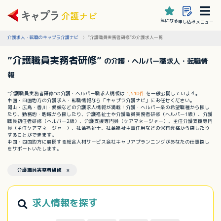
気になる
申し込み
メニュー
介護求人・転職のキャプラ介護ナビ
”介護職員実務者研修”の介護求人一覧
”介護職員実務者研修”
の介護・ヘルパー職求人・転職情
報
”介護職員実務者研修”の介護・ヘルパー職求人情報は
1,510件
を一般公開しています。
中国・四国地方の介護求人・転職情報なら「キャプラ介護ナビ」にお任せください。
岡山・広島・香川・愛媛などの介護求人情報が満載！介護・ヘルパー系の希望職種から探し
たり、勤務地・地域から探したり、介護福祉士や介護職員実務者研修（ヘルパー1級）、介護
職員初任者研修（ヘルパー2級）、介護支援専門員（ケアマネージャー）、主任介護支援専門
員（主任ケアマネージャー）、社会福祉士、社会福祉主事任用などの保有資格から探したり
することができます。
中国・四国地方に展開する総合人材サービス会社キャリアプランニングがあなたの仕事探し
をサポートいたします。
介護職員実務者研修 ×
求人情報を探す