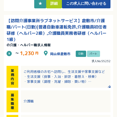
タッフのアイデアから！）
★
詳細
この求人に問い合わせる
【訪問介護事業所ラブネットサービス】倉敷市/介護
職/パート(日勤)|普通自動車運転免許,介護職員初任者
研修（ヘルパー2級）,介護職員実務者研修（ヘルパー
1級）
の介護・ヘルパー職求人情報
1,230
～
円
岡山県倉敷市
日勤
パート
求人No.55232
業
ご利用者様のお宅へ訪問し、生活支援や家事支援など
務
・生活支援（食事・入浴・排泄・着替え・移乗）
内
・家事支援（調理・洗濯・掃除・買い物）
容
・外出時の移動支援（お散歩、買い物見守りなど）
・リハビリテーション・通院介助
募
※車両：持ち込み
集
介護職
※エリア：倉敷市内全域（希望地域等は相談可）
職
種