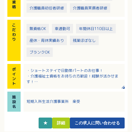
資
格
介護職員初任者研修
介護職員実務者研修
こ
無資格OK
車通勤可
年間休日110日以上
だ
わ
り
産休・育休実績あり
残業ほぼなし
ブランクOK
ポ
・ショートステイで日勤帯パートのお仕事！
イ
・介護福祉士資格をお持ちの方歓迎！経験が活かせま
ン
す！
ト
・1日4時間～8時間、週2日～5日で相談可！試用期間
はありません！
施
・長く勤務される職員さんが多く安定的に勤務ができ
短期入所生活介護事業所 楽受
設
ます！
名
★
詳細
この求人に問い合わせる