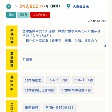
242,800
～
円
/月（概算）
広島県呉市
日勤
正社員
住宅手当あり
求人No.64292
業
医療型障害児入所施設・療養介護事業所での介護業務
務
全般【入所：54名】
内
・日々の生活における更衣、食事、入浴、排泄の介助
容
・保育や活動の準備と実施
※業務は看護師や療法士と密接に連携して実施します
募
集
介護職
職
種
募
介護福祉士
ヘルパー2級
ヘルパー1級
集
資
格
介護職員初任者研修
介護職員実務者研修
こ
車通勤可
年間休日110日以上
だ