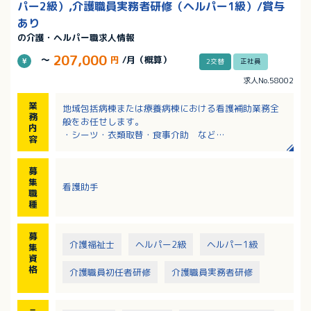
パー2級）,介護職員実務者研修（ヘルパー1級）/賞与
あり
の介護・ヘルパー職求人情報
207,000
～
円
/月（概算）
2交替
正社員
求人No.58002
業
地域包括病棟または療養病棟における看護補助業務全
務
般をお任せします。
内
・シーツ・衣類取替・食事介助 など
容
※夜勤：月平均4～5回
募
集
看護助手
職
種
募
介護福祉士
ヘルパー2級
ヘルパー1級
集
資
格
介護職員初任者研修
介護職員実務者研修