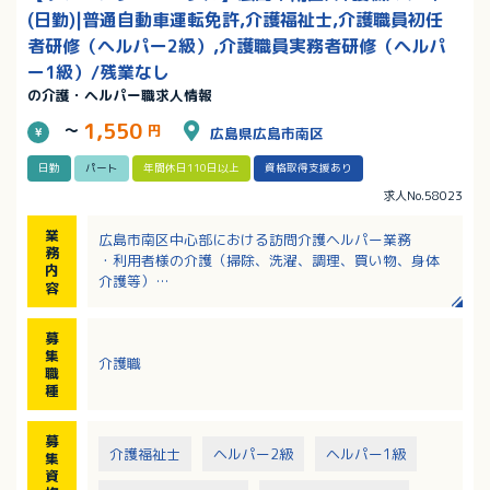
(日勤)|普通自動車運転免許,介護福祉士,介護職員初任
者研修（ヘルパー2級）,介護職員実務者研修（ヘルパ
ー1級）/残業なし
の介護・ヘルパー職求人情報
1,550
～
円
広島県広島市南区
日勤
パート
年間休日110日以上
資格取得支援あり
求人No.58023
業
広島市南区中心部における訪問介護ヘルパー業務
務
・利用者様の介護（掃除、洗濯、調理、買い物、身体
内
介護等）
容
※電動自転車の貸し出しあり
※直行直帰も可
募
集
介護職
職
種
募
介護福祉士
ヘルパー2級
ヘルパー1級
集
資