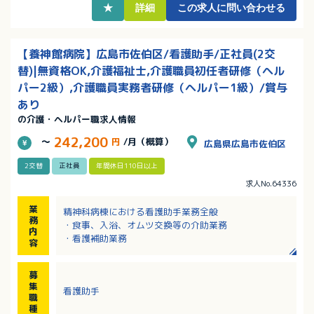
★
詳細
この求人に問い合わせる
【養神館病院】広島市佐伯区/看護助手/正社員(2交
替)|無資格OK,介護福祉士,介護職員初任者研修（ヘル
パー2級）,介護職員実務者研修（ヘルパー1級）/賞与
あり
の介護・ヘルパー職求人情報
242,200
～
円
/月（概算）
広島県広島市佐伯区
2交替
正社員
年間休日110日以上
求人No.64336
業
精神科病棟における看護助手業務全般
務
・食事、入浴、オムツ交換等の介助業務
内
・看護補助業務
容
募
集
看護助手
職
種