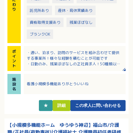
わ
り
託児所あり
産休・育休実績あり
資格取得支援あり
残業ほぼなし
ブランクOK
ポ
・通い、泊まり、訪問のサービスを組み合わせて提供
イ
する事業所！様々な経験を積むことが可能です
ン
・日勤のみ、残業ほぼなしの正社員求人！50種類以上
ト
の福利厚生あり！
・キャリアアップを目指したい方にお勧め！社内の実
施
務者研修は無料！勤務時間内に受講OK！
看護小規模多機能ありがとういいね
設
・企業内託児所あり！子育て中の職員が多く、学校行
名
事やお子さんの急な病気等でのお休みも相談しやすい
環境です！
・人と接することが好きな方、丁寧な対応を心がけら
★
詳細
この求人に問い合わせる
れる方を募集！
【小規模多機能ホーム ゆうゆう神辺】福山市/介護
職/正社員(夜勤専従)|介護福祉士,介護職員初任者研修