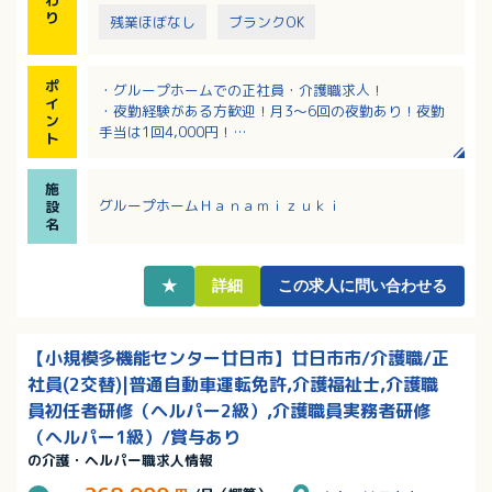
り
残業ほぼなし
ブランクOK
ポ
・グループホームでの正社員・介護職求人！
イ
・夜勤経験がある方歓迎！月3～6回の夜勤あり！夜勤
ン
手当は1回4,000円！
ト
・賞与年2回、計3.4ヶ月分の実績あり！
・月平均残業は2時間程度と少なめ！それぞれの生活ス
施
タイルと両立しやすい職場！
グループホームＨａｎａｍｉｚｕｋｉ
設
・腰痛軽減のための介護福祉機器の導入や休憩場所の
名
環境改善等、職員の働きやすさを大切にされていま
す！
★
詳細
この求人に問い合わせる
【小規模多機能センター廿日市】廿日市市/介護職/正
社員(2交替)|普通自動車運転免許,介護福祉士,介護職
員初任者研修（ヘルパー2級）,介護職員実務者研修
（ヘルパー1級）/賞与あり
の介護・ヘルパー職求人情報