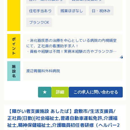
住宅手当あり
残業ほぼなし
日・祝休み
ブランクOK
ポ
・消化器疾患の治療を中心としている病院の内視鏡室
イ
にて、正社員の看護助手求人！
ン
・資格や経験は不問！実務未経験の方やブランクがあ
ト
る方も、基本から丁寧に指導してもらえるので安心！
・日勤のみ！残業少なめでワークライフバランスも充
施
実！
渡辺胃腸科外科病院
設
・託児所完備！就学前のお子さんを預けることができ
名
ます（要相談）
・該当者には扶養手当や住宅手当のほか、医療費補助
など手厚い福利厚生が魅力！
★
詳細
この求人に問い合わせる
・資格取得、研修参加などスキルアップを応援！
【障がい者支援施設 あしたば】倉敷市/生活支援員/
正社員(日勤)|社会福祉士,普通自動車運転免許,介護福
祉士,精神保健福祉士,介護職員初任者研修（ヘルパー2