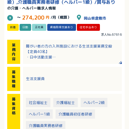
級）,介護職員実務者研修（ヘルパー1級）/賞与あり
の介護・ヘルパー職求人情報
274,200
～
円
/月（概算）
岡山県倉敷市
新着
日勤
正社員
資格取得支援あり
住宅手当あり
求人No.67616
業
障がい者の方の入所施設における生活支援業務全般
務
【定員40名】
内
・日中活動支援
容
・入浴・食事・トイレ介助 など
※パソコン基本操作あり（ワード、エクセル、パワー
募
ポイント）
集
生活支援員
職
種
募
社会福祉士
介護福祉士
ヘルパー2級
集
資
格
ヘルパー1級
介護職員初任者研修
介護職員実務者研修