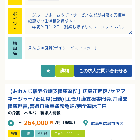
ポ
・グループホームやデイサービスなどが併設する複合
イ
施設での生活相談員求人！
ン
・年間休日112日！残業もほぼなくワークライフバラン
ト
ス充実！
・介護業務もおこなうので、現場の様子もわかり、利
施
用者さんとしっかり関われます！
えんじゅ引野(デイサービスセンター)
設
・学校行事やお子さんの病気など、急なお休みにも柔
名
軟に対応されている職場です
・定年65歳、再雇用制度もあり、資格を活かして長く
働けます
★
詳細
この求人に問い合わせる
【おれんじ居宅介護支援事業所】広島市西区/ケアマ
ネージャー/正社員(日勤)|主任介護支援専門員,介護支
援専門員,普通自動車運転免許/完全週休二日
の介護・ヘルパー職求人情報
264,000
～
円
/月（概算）
広島県広島市西区
新着
日勤
正社員
年間休日110日以上