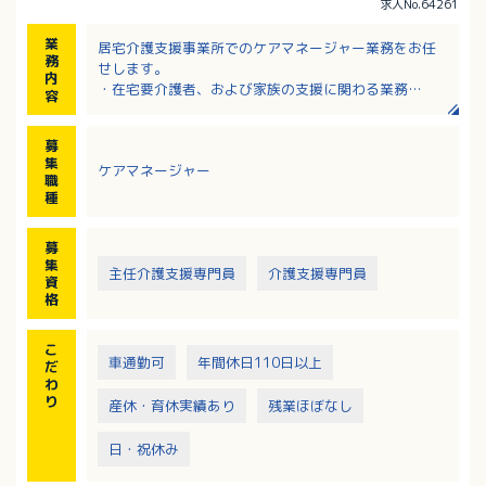
求人No.64261
業
居宅介護支援事業所でのケアマネージャー業務をお任
務
せします。
内
・在宅要介護者、および家族の支援に関わる業務
容
・利用者宅を訪問しての相談援助業務
・介護保険制度下におけるケアマネージャー業務
募
※エリア：西区（主に己斐）を主とする近隣地域
集
ケアマネージャー
職
種
募
集
主任介護支援専門員
介護支援専門員
資
格
こ
車通勤可
年間休日110日以上
だ
わ
り
産休・育休実績あり
残業ほぼなし
日・祝休み