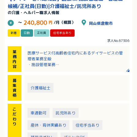
候補/正社員(日勤)|介護福祉士/託児所あり
の介護・ヘルパー職求人情報
240,800
～
円
/月（概算）
岡山県倉敷市
新着
日勤
正社員
住宅手当あり
求人No.67386
業
医療サービス付高齢者住宅内にあるデイサービスの管
務
理者業務全般
内
・施設管理業務
容
・行政への申請業務
・生活相談員業務
募
・介護業務との兼務
集
介護福祉士
資
格
こ
車通勤可
託児所あり
だ
わ
り
産休・育休実績あり
住宅手当あり