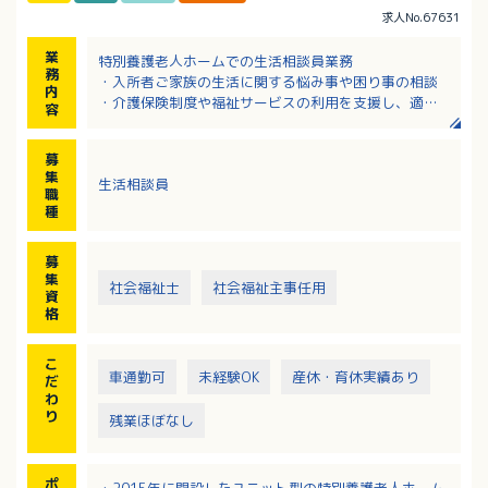
求人No.67631
業
特別養護老人ホームでの生活相談員業務
務
・入所者ご家族の生活に関する悩み事や困り事の相談
内
・介護保険制度や福祉サービスの利用を支援し、適切
容
なサービスが受けられるようにアドバイス
・医療機関や保健所・行政機関など関連機関との連
募
絡・調整
集
生活相談員
・送迎業務など
職
種
募
集
社会福祉士
社会福祉主事任用
資
格
こ
車通勤可
未経験OK
産休・育休実績あり
だ
わ
り
残業ほぼなし
ポ