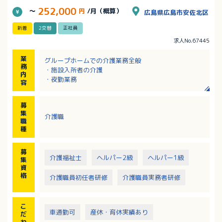
252,000
～
円
/月（概算）
広島県広島市安佐北区
新着
2交替
正社員
求人No.67445
業
グループホームでの介護業務全般
務
・施設入所者の介護
内
・夜勤業務
容
募
集
介護職
職
種
募
介護福祉士
ヘルパー2級
ヘルパー1級
集
資
格
介護職員初任者研修
介護職員実務者研修
こ
車通勤可
産休・育休実績あり
だ
わ