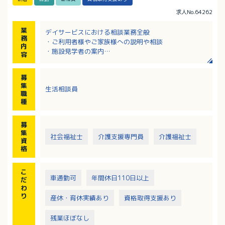
求人No.64262
業
デイサービスにおける相談業務全般
務
・ご利用者様やご家族様への説明や相談
内
・施設見学者の案内
容
・介護計画書の作成
・報告書の作成
募
・送迎
集
生活相談員
・介護業務 等
職
種
募
集
社会福祉士
介護支援専門員
介護福祉士
資
格
こ
車通勤可
年間休日110日以上
だ
わ
り
産休・育休実績あり
資格取得支援あり
残業ほぼなし