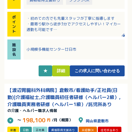
資格取得支援あり
ブランクOK
ポ
・初めての方でも先輩スタッフが丁寧に指導します
イ
・最寄り駅から徒歩3分でアクセスしやすい！マイカー
ン
通勤も可能です
ト
・資格取得支援制度でキャリアアップに向けたフォロ
ー充実！
施
・職員の働きやすさを重視されており、勤務時間や希
小規模多機能センター廿日市
設
望休の相談など柔軟にご対応いただけます
名
・子育て支援充実！産休・育休からの復職率100％！
★
詳細
この求人に問い合わせる
【渡辺胃腸科外科病院】倉敷市/看護助手/正社員(日
勤)|介護福祉士,介護職員初任者研修（ヘルパー2級）,
介護職員実務者研修（ヘルパー1級）/託児所あり
の介護・ヘルパー職求人情報
198,100
～
円
/月（概算）
岡山県倉敷市
新着
日勤
正社員
資格取得支援あり
未経験OK
住宅手当あり