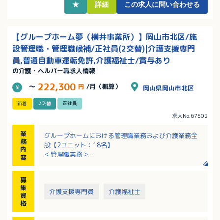
保育手当も支給あり！
★
詳細
この求人に問い合わせる
【グループホーム夢（横井事業所）】岡山市北区/施
設管理職・管理職候補/正社員(2交替)|介護支援専門
員,普通自動車運転免許,介護福祉士/賞与あり
の介護・ヘルパー職求人情報
222,300
～
円
/月（概算）
岡山県岡山市北区
新着
2交替
正社員
求人No.67502
業
グループホームにおける管理職業務および介護業務全
務
般【2ユニット：18名】
内
＜管理職業務＞
容
・部下の教育、指導、育成、勤務表作成、タイムカー
ド管理
募
・入居・売上管理、事務処理等
集
・ご家族、病院関係との対応（入居時の契約等）、面
介護支援専門員
介護福祉士
資
談
格
＜介護業務＞
・食事、入浴、排せつ等の介助