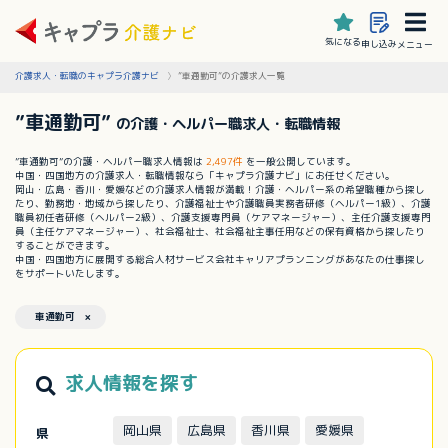
気になる
申し込み
メニュー
介護求人・転職のキャプラ介護ナビ
”車通勤可”の介護求人一覧
”車通勤可”
の介護・ヘルパー職求人・転職情報
”車通勤可”の介護・ヘルパー職求人情報は
2,497件
を一般公開しています。
中国・四国地方の介護求人・転職情報なら「キャプラ介護ナビ」にお任せください。
岡山・広島・香川・愛媛などの介護求人情報が満載！介護・ヘルパー系の希望職種から探し
たり、勤務地・地域から探したり、介護福祉士や介護職員実務者研修（ヘルパー1級）、介護
職員初任者研修（ヘルパー2級）、介護支援専門員（ケアマネージャー）、主任介護支援専門
員（主任ケアマネージャー）、社会福祉士、社会福祉主事任用などの保有資格から探したり
することができます。
中国・四国地方に展開する総合人材サービス会社キャリアプランニングがあなたの仕事探し
をサポートいたします。
車通勤可 ×
求人情報を探す
岡山県
広島県
香川県
愛媛県
県