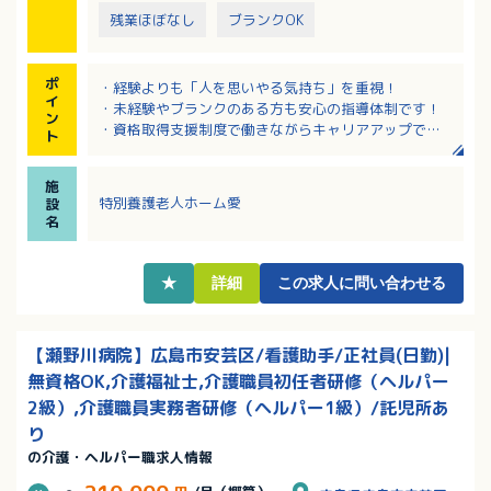
残業ほぼなし
ブランクOK
ポ
・経験よりも「人を思いやる気持ち」を重視！
イ
・未経験やブランクのある方も安心の指導体制です！
ン
・資格取得支援制度で働きながらキャリアアップでき
ト
ます！
・希望休制度があり、家庭との両立を相談できます！
施
・学校行事や子供の病気等の突発的な休暇等の相談可
特別養護老人ホーム愛
設
能！
名
・オンコール対応がなく、夜間の呼び出しもありませ
ん。
・介護関連の資格があれば、資格手当が加算されま
★
詳細
この求人に問い合わせる
す。
【瀬野川病院】広島市安芸区/看護助手/正社員(日勤)|
無資格OK,介護福祉士,介護職員初任者研修（ヘルパー
2級）,介護職員実務者研修（ヘルパー1級）/託児所あ
り
の介護・ヘルパー職求人情報