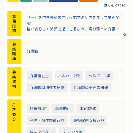
求人No.67650
業
サービス付き高齢者向け住宅でのケアスタッフ業務全
務
般
内
皆が安心して笑顔で過ごせるよう、寄り添った介護を
容
大切に、経験の有無に関わらず、
入職後は指導しますので、未経験の方やブランクのあ
募
る方も安心してスタートできます。
集
介護職
利用者との会話がしたい方にお勧め住宅部門（最大定
職
員44名）
種
・レク・配膳・清掃等の生活支援がメイン業務になり
ます。
募
介護福祉士
ヘルパー2級
ヘルパー1級
集
資
格
介護職員初任者研修
介護職員実務者研修
こ
無資格OK
車通勤可
未経験OK
だ
わ
り
産休・育休実績あり
資格取得支援あり
残業ほぼなし
ブランクOK