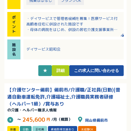
残業ほぼなし
ブランクOK
ポ
・デイサービスで管理者候補を募集！医療サービス付
イ
高齢者住宅に併設された施設です
ン
・母体の病院をはじめ、併設の居宅介護支援事業所や
ト
訪問介護との情報共有や連携の体制あり！
・健康管理や機能訓練だけではなく、季節の行事やイ
施
ベントなども積極的におこなっています
デイサービス昭和会
設
・介護福祉士の資格やデイサービスでの経験を活かし
名
てキャリアアップしたい方におすすめ！
・院内託児所など職員が働きやすい福利厚生充実！
★
詳細
この求人に問い合わせる
【介護センター備前】備前市/介護職/正社員(日勤)|普
通自動車運転免許,介護福祉士,介護職員実務者研修
（ヘルパー1級）/賞与あり
の介護・ヘルパー職求人情報
245,600
～
円
/月（概算）
岡山県備前市
新着
日勤
正社員
資格取得支援あり
未経験OK