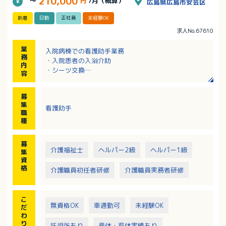
210,000
～
円
/月（概算）
広島県広島市安芸区
新着
日勤
正社員
未経験OK
求人No.67610
業
入院病棟での看護助手業務
務
・入院患者の入浴介助
内
・シーツ交換
容
・病院内の清掃
・入院患者様のクリーニング管理
募
・見守り など
集
看護助手
職
種
募
介護福祉士
ヘルパー2級
ヘルパー1級
集
資
格
介護職員初任者研修
介護職員実務者研修
こ
無資格OK
車通勤可
未経験OK
だ
わ
り
託児所あり
産休・育休実績あり