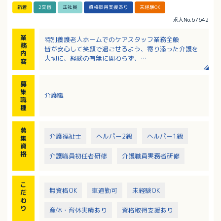
新着
2交替
正社員
資格取得支援あり
未経験OK
求人No.67642
業
特別養護老人ホームでのケアスタッフ業務全般
務
皆が安心して笑顔で過ごせるよう、寄り添った介護を
内
大切に、経験の有無に関わらず、
容
入職後は指導しますので、未経験の方やブランクのあ
る方も安心してスタートできます。
募
・食事・排泄・入浴等の生活支援がメイン業務になり
集
介護職
ます。（各階最大定員20名）
職
種
募
介護福祉士
ヘルパー2級
ヘルパー1級
集
資
格
介護職員初任者研修
介護職員実務者研修
こ
無資格OK
車通勤可
未経験OK
だ
わ
り
産休・育休実績あり
資格取得支援あり