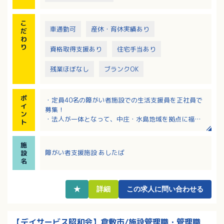
こ
車通勤可
産休・育休実績あり
だ
わ
り
資格取得支援あり
住宅手当あり
残業ほぼなし
ブランクOK
ポ
・定員40名の障がい者施設での生活支援員を正社員で
イ
募集！
ン
・法人が一体となって、中庄・水島地域を拠点に福祉
ト
サービスを提供しています
・障がい者支援の経験のある方、大歓迎です！
施
・該当者には住宅手当・子ども手当あり
障がい者支援施設 あしたば
設
・「おかやま☆フクシ・カイゴ職場すまいる宣言」制
名
度で最高評価の「5つ星」を獲得！
★
詳細
この求人に問い合わせる
【デイサービス昭和会】倉敷市/施設管理職・管理職