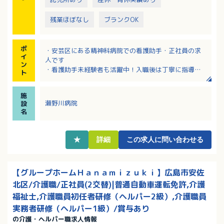
残業ほぼなし
ブランクOK
ポ
・安芸区にある精神科病院での看護助手・正社員の求
イ
人です
ン
・看護助手未経験者も活躍中！入職後は丁寧に指導い
ト
たします。
・日勤求人！16：45終業で、残業ほぼなし！
施
・財形貯蓄制度や各種研修制度など福利厚生充実！
瀬野川病院
設
名
★
詳細
この求人に問い合わせる
【グループホームＨａｎａｍｉｚｕｋｉ】広島市安佐
北区/介護職/正社員(2交替)|普通自動車運転免許,介護
福祉士,介護職員初任者研修（ヘルパー2級）,介護職員
実務者研修（ヘルパー1級）/賞与あり
の介護・ヘルパー職求人情報