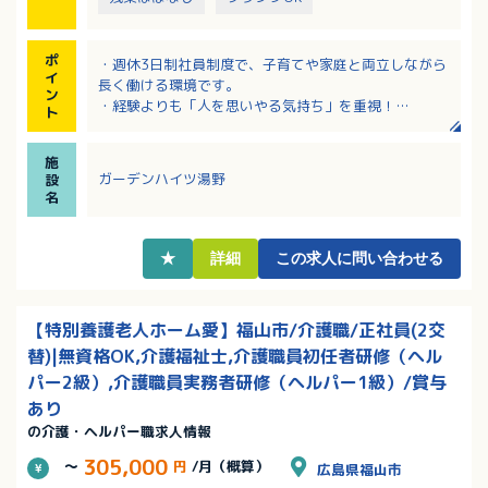
ポ
・週休3日制社員制度で、子育てや家庭と両立しながら
イ
長く働ける環境です。
ン
・経験よりも「人を思いやる気持ち」を重視！
ト
・未経験やブランクのある方も安心の指導体制です！
・資格取得支援制度で働きながらキャリアアップでき
施
ます！
ガーデンハイツ湯野
設
・学校行事や子供の病気等の突発的な休暇等の相談可
名
能！
・介護関連の資格があれば、資格手当が加算されま
す。
★
詳細
この求人に問い合わせる
【特別養護老人ホーム愛】福山市/介護職/正社員(2交
替)|無資格OK,介護福祉士,介護職員初任者研修（ヘル
パー2級）,介護職員実務者研修（ヘルパー1級）/賞与
あり
の介護・ヘルパー職求人情報
305,000
～
円
/月（概算）
広島県福山市