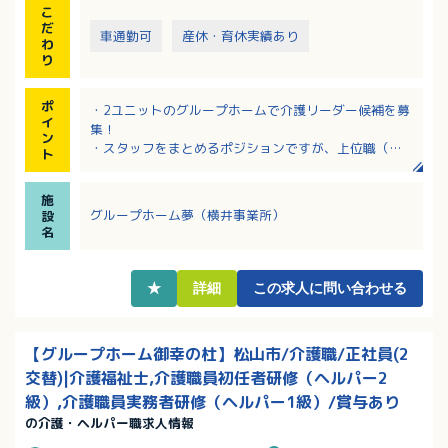
こ
・日常生活上の支援、季節の行事 など
だ
車通勤可
産休・育休実績あり
わ
り
ポ
・2ユニットのグループホームで介護リーダー候補を募
イ
集！
ン
・スタッフをまとめるポジションですが、上位職（主
ト
任・ホーム長）のフォローもあるので安心！
・離職率が低く、長期間勤務されている職員さんが多
施
い施設！
グループホーム夢（横井事業所）
設
・キャリアアップを目指す方必見！マネジメント経験
名
者は採用・賃金の両方で優遇あり！
・職務手当、資格手当など各種手当充実！該当者には
保育手当も支給あり！
★
詳細
この求人に問い合わせる
【グループホーム御幸の杜】松山市/介護職/正社員(2
交替)|介護福祉士,介護職員初任者研修（ヘルパー2
級）,介護職員実務者研修（ヘルパー1級）/賞与あり
の介護・ヘルパー職求人情報