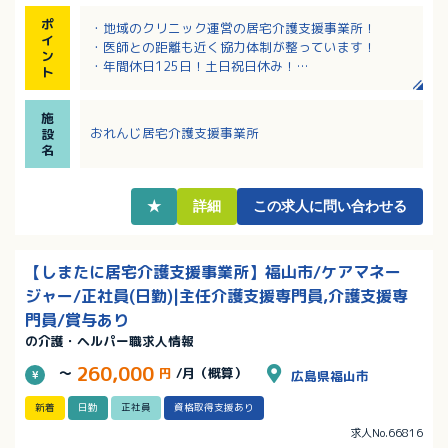
ポ
・地域のクリニック運営の居宅介護支援事業所！
イ
・医師との距離も近く協力体制が整っています！
ン
・年間休日125日！土日祝日休み！
ト
・車通勤OK！最寄りバス停からも徒歩1分！
施
おれんじ居宅介護支援事業所
設
名
★
詳細
この求人に問い合わせる
【しまたに居宅介護支援事業所】福山市/ケアマネー
ジャー/正社員(日勤)|主任介護支援専門員,介護支援専
門員/賞与あり
の介護・ヘルパー職求人情報
260,000
～
円
/月（概算）
広島県福山市
新着
日勤
正社員
資格取得支援あり
求人No.66816