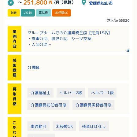
251,800
～
円
/月（概算）
愛媛県松山市
新着
2交替
正社員
未経験OK
求人No.65826
業
グループホームでの介護業務全般【定員18名】
務
・食事介助、排泄介助、シーツ交換
内
・入浴介助
容
・買い物等、外出用務（社用車使用）・レクリエーシ
ョン
募
・服薬管理
集
介護職
・調理：湯せんメイン
職
※夜勤は月5〜6回程度あります。回数は応相談。
種
募
介護福祉士
ヘルパー2級
ヘルパー1級
集
資
格
介護職員初任者研修
介護職員実務者研修
こ
車通勤可
未経験OK
残業ほぼなし
だ
わ