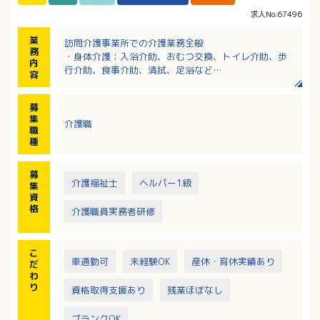
求人No.67496
業
訪問介護事業所での介護業務全般
務
・身体介護：入浴介助、おむつ交換、トイレ介助、歩
内
行介助、食事介助、清拭、足浴など
容
・生活援助：調理、買い物、掃除、洗濯など
募
集
介護職
職
種
募
介護福祉士
ヘルパー1級
集
資
格
介護職員実務者研修
こ
車通勤可
未経験OK
産休・育休実績あり
だ
わ
り
資格取得支援あり
残業ほぼなし
ブランクOK