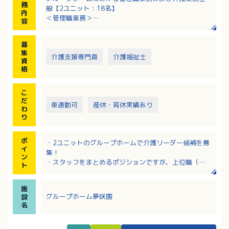
務
般【2ユニット：18名】
内
＜管理職業務＞
容
・部下の教育、指導、育成、勤務表作成、タイムカー
ド管理
募
・入居・売上管理、事務処理等
集
・ご家族、病院関係との対応（入居時の契約等）、面
介護支援専門員
介護福祉士
資
談
格
＜介護業務＞
・食事、入浴、排せつ等の介助
こ
・日常生活上の支援、季節の行事 など
だ
車通勤可
産休・育休実績あり
わ
り
ポ
・2ユニットのグループホームで介護リーダー候補を募
イ
集！
ン
・スタッフをまとめるポジションですが、上位職（主
ト
任・ホーム長）のフォローもあるので安心！
・離職率が低く、長期間勤務されている職員さんが多
施
い施設！
グループホーム夢咲園
設
・キャリアアップを目指す方必見！マネジメント経験
名
者は採用・賃金の両方で優遇あり！
・職務手当、資格手当など各種手当充実！該当者には