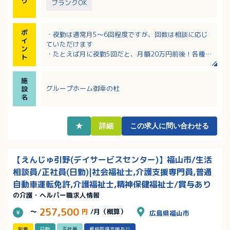
り
ブランクOK
ポ
・夜勤は通常月5～6回程度ですが、回数は相談に応じ
イ
ていただけます
ン
・たとえば月に夜勤5回だと、月額20万円前後！各種手
ト
当も充実しています！
・夜勤明けの翌日は公休という働き方です
施
・時間外勤務ほぼ無し！職員専用の休憩室完備でオ
グループホーム御幸の杜
設
ン・オフのメリハリをつけて勤務できます！
名
・無資格の方でも応募OKです！
★
詳細
この求人に問い合わせる
【えんじゅ引野(デイサービスセンター)】福山市/生活
相談員/正社員(日勤)|社会福祉士,介護支援専門員,普通
自動車運転免許,介護福祉士,精神保健福祉士/賞与あり
の介護・ヘルパー職求人情報
257,500
～
円
/月（概算）
広島県福山市
新着
日勤
正社員
資格取得支援あり