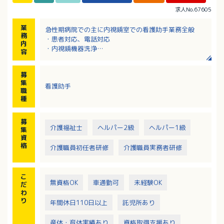
求人No.67605
業
急性期病院での主に内視鏡室での看護助手業務全般
務
・患者対応、電話対応
内
・内視鏡機器洗浄
容
・検査介助
看護師と連携して業務をおこなっていただきます。そ
募
の他、外来や手術室での業務をおこなっていただく場
集
看護助手
合もあります
職
【外来】健診対応、診察介助
種
【手術室】手術機器洗浄、手術環境整備
募
介護福祉士
ヘルパー2級
ヘルパー1級
集
資
格
介護職員初任者研修
介護職員実務者研修
こ
無資格OK
車通勤可
未経験OK
だ
わ
り
年間休日110日以上
託児所あり
産休・育休実績あり
資格取得支援あり