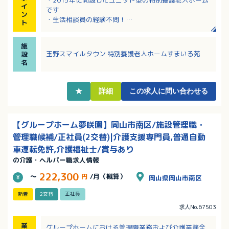
・2015年に開設したユニット型の特別養護老人ホーム
イ
です
ン
・生活相談員の経験不問！
ト
・子ども扶養手当や食事補助手当あり！
・単身用の寮や利用可能な託児施設あり！
施
玉野スマイルタウン 特別養護老人ホームすまいる苑
設
名
★
詳細
この求人に問い合わせる
【グループホーム夢咲園】岡山市南区/施設管理職・
管理職候補/正社員(2交替)|介護支援専門員,普通自動
車運転免許,介護福祉士/賞与あり
の介護・ヘルパー職求人情報
222,300
～
円
/月（概算）
岡山県岡山市南区
新着
2交替
正社員
求人No.67503
業
グループホームにおける管理職業務および介護業務全