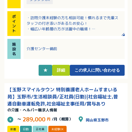
ポ
・訪問介護未経験の方も相談可能！慣れるまで先輩ス
イ
タッフの付き添いがあるため安心！
ン
・幅広い年齢層の方が活躍中の職場！
ト
・魅力ある福祉・介護の職場宣言ひろしま認定事業所
です！
施
・サンキ・ウエルビィならではの充実した職種別・階
介護センター備前
設
層別研修でしっかりキャリアアップ！
名
・資格取得支援があり、スキルアップも目指せます！
★
詳細
この求人に問い合わせる
【玉野スマイルタウン 特別養護老人ホームすまいる
苑】玉野市/生活相談員/正社員(日勤)|社会福祉士,普
通自動車運転免許,社会福祉主事任用/賞与あり
の介護・ヘルパー職求人情報
289,000
～
円
/月（概算）
岡山県玉野市
新着
日勤
正社員
未経験OK