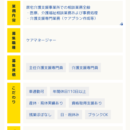
業
居宅介護支援事業所での相談業務全般
務
・医療、介護福祉相談業務および事務処理
内
・介護支援専門業務（ケアプラン作成等）
容
募
集
ケアマネージャー
職
種
募
集
主任介護支援専門員
介護支援専門員
資
格
こ
車通勤可
年間休日110日以上
だ
わ
り
産休・育休実績あり
資格取得支援あり
残業ほぼなし
日・祝休み
ブランクOK