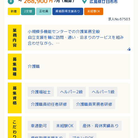
268,900
～
円
/月（概算）
広島県廿日市市
新着
2交替
正社員
資格取得支援あり
未経験OK
求人No.67583
業
小規模多機能センターでの介護業務全般
務
自立支援を軸に訪問・通い・泊まりのサービスを組み
内
合わせながら、
容
住み慣れた場所で自分らしく生活できるよう、チーム
で取り組んでいます。
募
・日常生活を継続するための生活リハビリの実施
集
介護職
・レクリエーションや季節ごとのイベントの企画運営
職
・送迎、歩行介助、入浴介助、服薬管理など
種
・チームケアカンファレンスへの参加
・地域交流や地域連携への取り組み、ご家族支援
募
・定期的な社内勉強会
介護福祉士
ヘルパー2級
ヘルパー1級
集
資
格
介護職員初任者研修
介護職員実務者研修
こ
車通勤可
未経験OK
産休・育休実績あり
だ
わ
り