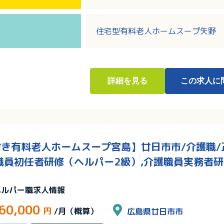
・見守りシステムや機械浴などによ
追求しています。
住宅型有料老人ホームスープ矢野
詳細
を見る
この求人に
き有料老人ホームスープ宮島】廿日市市/介護職/正
職員初任者研修（ヘルパー2級）,介護職員実務者研
ヘルパー職求人情報
60,000
円
/月（概算）
広島県廿日市市