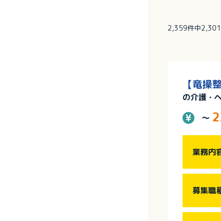
2,359件中2,3
【竜操整
の介護・
2
～
業務内
募集職