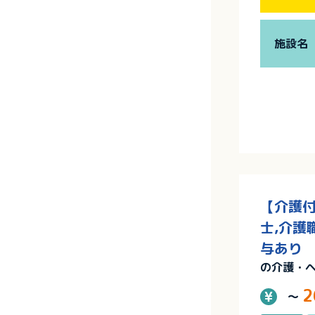
施設名
【介護付
士,介護
与あり
の介護・
2
～