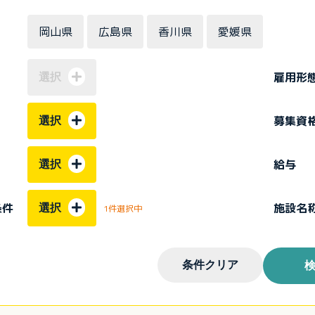
岡山県
広島県
香川県
愛媛県
雇用形
選択
募集資
選択
給与
選択
条件
施設名
選択
1件選択中
条件クリア