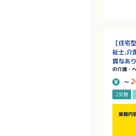
【住宅型
祉士,介
賞与あ
の介護・
2
～
2交替
業務内