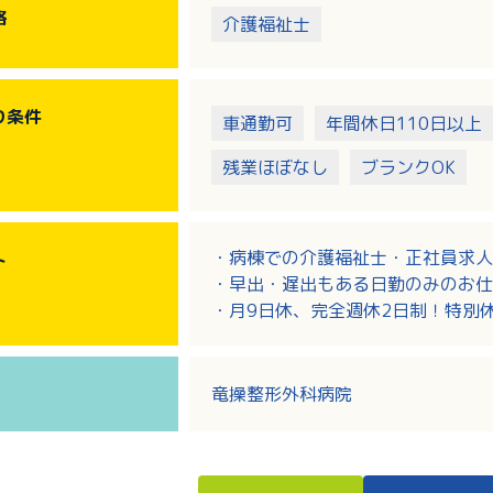
格
介護福祉士
り
条件
車通勤可
年間休日110日以上
残業ほぼなし
ブランクOK
・病棟での介護福祉士・正社員求人
ト
・早出・遅出もある日勤のみのお仕
・月9日休、完全週休2日制！特別
・病院での勤務が未経験の方もご応
す！
・家計にやさしい住宅手当あり！
竜操整形外科病院