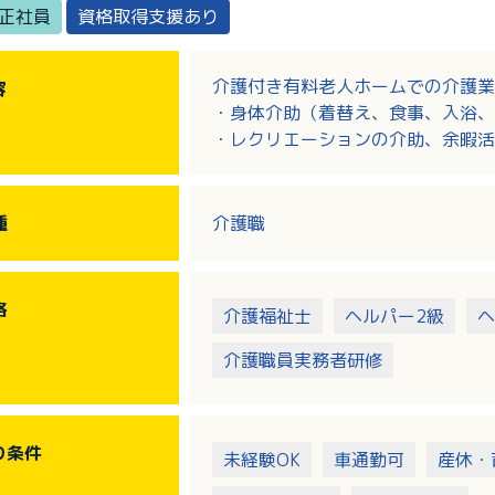
正社員
資格取得支援あり
介護付き有料老人ホームでの介護業
容
・身体介助（着替え、食事、入浴、
・レクリエーションの介助、余暇活
・夜間の見守り など
※見守りシステムや機械浴などによ
追求しています。
種
介護職
格
介護福祉士
ヘルパー2級
ヘ
介護職員実務者研修
り
条件
未経験OK
車通勤可
産休・