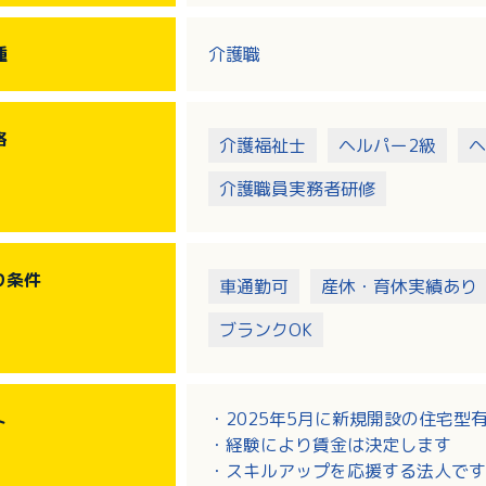
【具体的な業務】身体介助（着替え
ンなどの介助・余暇活動の補助
種
介護職
見守りシステムや機械浴などにより
求しています。
格
介護福祉士
ヘルパー2級
ヘ
年齢や性別に関わらず幅広い世代の
介護職員実務者研修
り
条件
車通勤可
産休・育休実績あり
ブランクOK
・2025年5月に新規開設の住宅
ト
・経験により賃金は決定します
・スキルアップを応援する法人です