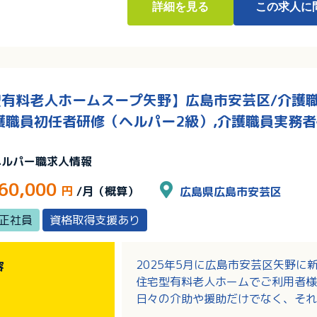
詳細
を見る
この求人に
有料老人ホームスープ矢野】広島市安芸区/介護職/
護職員初任者研修（ヘルパー2級）,介護職員実務者
り
ヘルパー職求人情報
60,000
円
/月（概算）
広島県広島市安芸区
正社員
資格取得支援あり
2025年5月に広島市安芸区矢野
容
住宅型有料老人ホームでご利用者様
日々の介助や援助だけでなく、それ
お願いします。