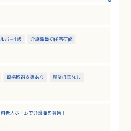
、食事、入浴、移動、排せつ）、レクリエーショ
、職員の業務負担軽減にもつながる環境整備も追
ルパー1級
介護職員初任者研修
方にご活躍いただける環境です。
資格取得支援あり
残業ほぼなし
型有料老人ホームで介護職を募集！