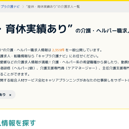
ャプラ介護ナビ
”産休・育休実績あり”の介護求人一覧
・育休実績あり”
の介護・ヘルパー職求
り”の介護・ヘルパー職求人情報は
2,359件
を一般公開しています。
護求人・転職情報なら「キャプラ介護ナビ」にお任せください。
愛媛などの介護求人情報が満載！介護・ヘルパー系の希望職種から探したり、勤務
者研修（ヘルパー2級）、介護支援専門員（ケアマネージャー）、主任介護支援専
ることができます。
開する総合人材サービス会社キャリアプランニングがあなたの仕事探しをサポート
あり ×
人情報を探す