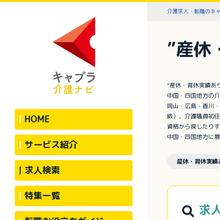
介護求人・転職のキ
”産休
”産休・育休実績あ
中国・四国地方の介
岡山・広島・香川・
級）、介護職員初任
HOME
資格から探したりす
中国・四国地方に展
サービス紹介
産休・育休実績
求人検索
特集一覧
求