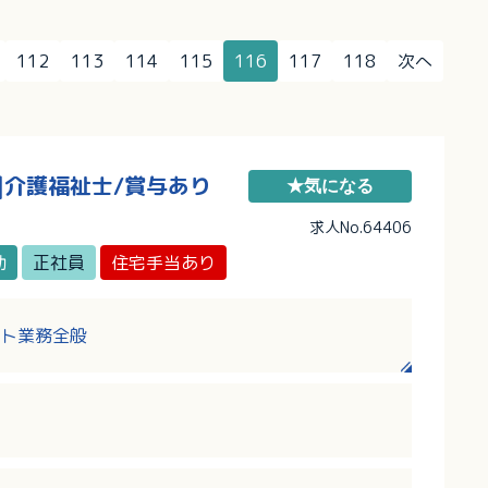
112
113
114
115
116
117
118
次へ
|介護福祉士/賞与あり
★気になる
求人No.64406
勤
正社員
住宅手当あり
ト業務全般