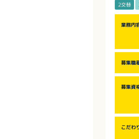
2交替
業務内
募集職
募集資
こだわ