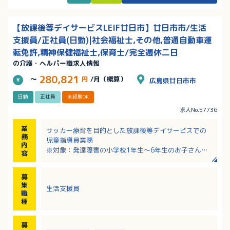
【放課後等デイサービスLEIF廿日市】廿日市市/生活
支援員/正社員(日勤)|社会福祉士,その他,普通自動車運
転免許,精神保健福祉士,保育士/完全週休二日
の介護・ヘルパー職求人情報
280,821
～
円
/月（概算）
広島県廿日市市
日勤
正社員
未経験OK
求人No.57736
業
サッカー療育を目的とした放課後等デイサービスでの
務
児童指導員業務
内
※対象：発達障害の小学校1年生〜6年生のお子さん
容
（定員：10名／日）
※サッカーの指導は専門社員が行います
募
・子供たちのワークや見守りのサポート
集
生活支援員
・支援内容の提案
職
・簡単な事務作業（連絡ノート）
種
・顧客対応あり
・送迎（車種：軽自動車・シエンタ・ノアなど）、エ
募
リア：廿日市市～佐伯区内