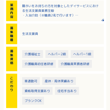
業
障がいをお持ちの方を対象としたデイサービスにおけ
務
る生活支援員業務全般
内
・入浴介助（※職員2名で行います）
容
・食事介助
・レクリエーションのサポート
募
・送迎
集
生活支援員
職
種
募
介護福祉士
ヘルパー2級
ヘルパー1級
集
資
格
介護職員初任者研修
介護職員実務者研修
こ
車通勤可
産休・育休実績あり
だ
わ
り
資格取得支援あり
住宅手当あり
ブランクOK