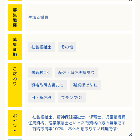
・集団療育：サーキット運動、リズム遊び、製作活
募
動、ルールのある遊び等、
集
生活支援員
集団生活の中で友達との関わり方や社会性を身につ
職
け、自立心を育むことができるようお手伝いしていた
種
だきます。
・利用者様のご自宅や学校までの送迎業務（送迎エリ
募
ア：中区・南区）
集
社会福祉士
その他
・支援経過記録などの書類作成、事務作業、療育準備
資
等
格
※定員：10名
※主に中学生・高校生の利用者の方が多い事業所で
こ
す。
未経験OK
産休・育休実績あり
だ
わ
り
資格取得支援あり
残業ほぼなし
日・祝休み
ブランクOK
ポ
・社会福祉士、精神保健福祉士、保育士、児童指導員
イ
任用資格、理学療法士といった有資格の方の募集です
ン
・有給取得率100％！お休みを取りすい環境です
ト
・残業なしでプライベートの充実もはかれます