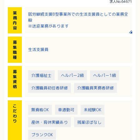
求人No.64671
業
就労継続支援B型事業所での生活支援員としての業務全
務
般
内
※送迎業務があります
容
募
集
生活支援員
職
種
募
介護福祉士
ヘルパー2級
ヘルパー1級
集
資
格
介護職員初任者研修
介護職員実務者研修
こ
無資格OK
車通勤可
未経験OK
だ
わ
り
産休・育休実績あり
残業ほぼなし
ブランクOK