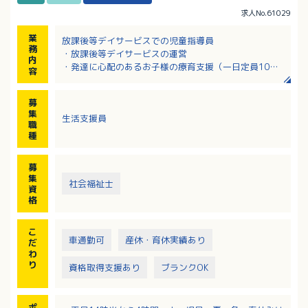
求人No.61029
業
放課後等デイサービスでの児童指導員
務
・放課後等デイサービスの運営
内
・発達に心配のあるお子様の療育支援（一日定員10名
容
まで）
・学校の授業終了後、児童支援員として運動や遊び、
募
勉強などを一緒にし、活動支援や療育指導、発達段階
集
生活支援員
に応じて訓練や創作活動をおこないます。
職
※お子様の個性に応じてさまざまな訓練や創作活動を
種
おこないます。
※送迎（学校～事業所・事業所～自宅）などをおこな
募
います。
集
社会福祉士
資
格
こ
車通勤可
産休・育休実績あり
だ
わ
り
資格取得支援あり
ブランクOK
ポ