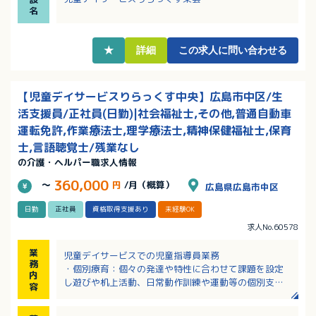
名
★
詳細
この求人に問い合わせる
【児童デイサービスりらっくす中央】広島市中区/生
活支援員/正社員(日勤)|社会福祉士,その他,普通自動車
運転免許,作業療法士,理学療法士,精神保健福祉士,保育
士,言語聴覚士/残業なし
の介護・ヘルパー職求人情報
360,000
～
円
/月（概算）
広島県広島市中区
日勤
正社員
資格取得支援あり
未経験OK
求人No.60578
業
児童デイサービスでの児童指導員業務
務
・個別療育：個々の発達や特性に合わせて課題を設定
内
し遊びや机上活動、日常動作訓練や運動等の個別支援
容
を行います。
・集団療育：サーキット運動、リズム遊び、製作活