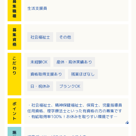
募
動、ルールのある遊び等、
集
生活支援員
集団生活の中で友達との関わり方や社会性を身につ
職
け、自立心を育むことができるようお手伝いしていた
種
だきます。
・利用者様のご自宅や学校までの送迎業務
募
・支援経過記録などの書類作成、事務作業、療育準備
集
社会福祉士
その他
等
資
※定員：10名
格
※主に中学生・高校生の利用者の方が多い事業所で
す。
こ
未経験OK
産休・育休実績あり
だ
わ
り
資格取得支援あり
残業ほぼなし
日・祝休み
ブランクOK
ポ
・社会福祉士、精神保健福祉士、保育士、児童指導員
イ
任用資格、理学療法士といった有資格の方の募集です
ン
・有給取得率100％！お休みを取りすい環境です
ト
・残業なしでプライベートの充実もはかれます
・中途入社の方にもしっかりとした研修制度やフォロ
施
ー体制が用意されています