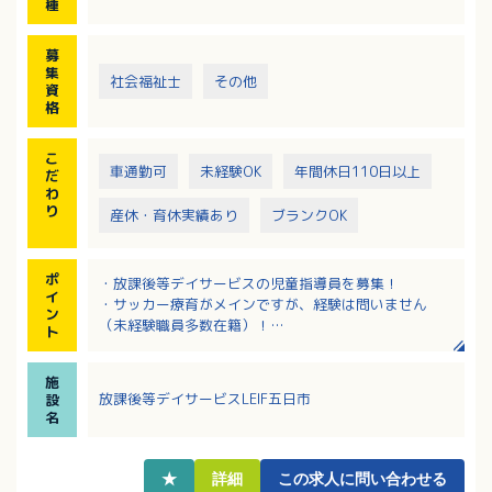
種
・送迎（車種：軽自動車・シエンタ・ノアなど）、エ
リア：佐伯区内～廿日市市
募
※サッカーのご経験は必要ありません。身体を動かす
集
社会福祉士
その他
ことが好きな方歓迎します！
資
格
【必要な免許・資格】小中高の教諭免許等、児童指導
員の要件を満たす方
こ
【必要な経験等】保育園か児童福祉施設で2年以上の勤
車通勤可
未経験OK
年間休日110日以上
だ
務経験がある場合は、必要な免許・資格に記載されて
わ
いる資格は不問（普通自動車運転免許を除く）
り
産休・育休実績あり
ブランクOK
ポ
・放課後等デイサービスの児童指導員を募集！
イ
・サッカー療育がメインですが、経験は問いません
ン
（未経験職員多数在籍）！
ト
・スポーツ療育に興味のある方、小規模な施設で子ど
もたち一人ひとりと向き合って支援がしたい方、大歓
施
迎！
放課後等デイサービスLEIF五日市
設
・終身雇用制！定年無し！長期的に活躍できます！
名
・賞与とは別途処遇改善手当加算分の振分けあり！
（前年度実績）
★
詳細
この求人に問い合わせる