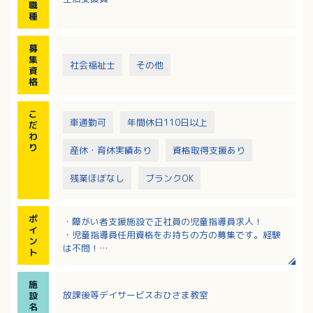
職
など／送迎車：軽自動車～ワゴン車使用）
種
募
集
社会福祉士
その他
資
格
こ
車通勤可
年間休日110日以上
だ
わ
り
産休・育休実績あり
資格取得支援あり
残業ほぼなし
ブランクOK
ポ
・障がい者支援施設で正社員の児童指導員求人！
イ
・児童指導員任用資格をお持ちの方の募集です。経験
ン
は不問！
ト
・社内研修や外部研修の受講支援などがあり、キャリ
アアップを目指す方にもおすすめ！
施
・日曜日が固定休み！お盆や年末年始もきちんとお休
放課後等デイサービスおひさま教室
設
みが取れる職場です
名