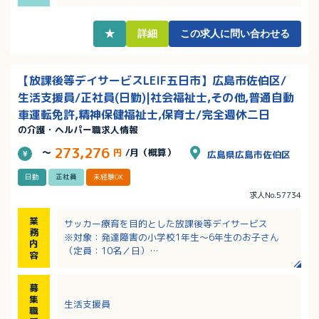
・「子どもが好き」という気持ちやお人柄重視の採用
です
★
詳細
この求人に問い合わせる
【放課後等デイサービスLEIF五日市】広島市佐伯区/
生活支援員/正社員(日勤)|社会福祉士,その他,普通自動
車運転免許,精神保健福祉士,保育士/完全週休二日
の介護・ヘルパー職求人情報
273,276
～
円
/月（概算）
広島県広島市佐伯区
日勤
正社員
未経験OK
求人No.57734
業
サッカー療育を目的とした放課後等デイサービス
務
※対象：発達障害の小学校1年生〜6年生のお子さん
内
（定員：10名／日）
容
※サッカーの指導は専門社員が行います
・子供たちのワークや見守りのサポート
募
・支援内容の提案
集
生活支援員
・簡単な事務作業（連絡ノート）
職
・顧客対応あり