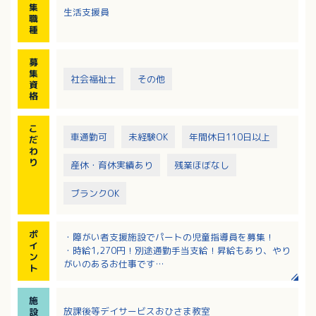
集
生活支援員
・送迎（送迎エリア：牛田、戸坂、府中、馬木、段原
職
など／送迎車：軽自動車～ワゴン車使用）
種
募
集
社会福祉士
その他
資
格
こ
車通勤可
未経験OK
年間休日110日以上
だ
わ
り
産休・育休実績あり
残業ほぼなし
ブランクOK
ポ
・障がい者支援施設でパートの児童指導員を募集！
イ
・時給1,270円！別途通勤手当支給！昇給もあり、やり
ン
がいのあるお仕事です
ト
・平日は原則14：00～17：30！（送迎業務ありの場
合18：30まで）
施
・週3～4日の勤務で相談可！日曜は毎週お休みで家事
放課後等デイサービスおひさま教室
設