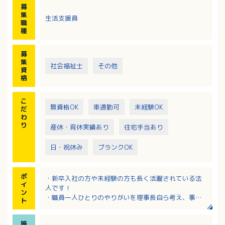
募
・送迎業務 など
集
生活支援員
※月2回の音楽療法やお菓子などの簡単なクッキングを
職
はじめ、4月には鯉のぼり作りなど、季節に合わせた創
種
作活動も行っています。
※レクリエーションや行事は複数の職員で企画してい
募
ます。
集
社会福祉士
その他
※利用者について：1日平均12名（小学生が中心）
資
【応募要件】
格
・児童福祉事業における実務を2年以上経験あるいは児
童指導員任用資格をお持ちの方
こ
・送迎業務があるため普通自動車運転必須（AT限定
無資格OK
車通勤可
未経験OK
だ
可）
わ
※送迎補足 車種：ノア、パッソ（一人または二人で
り
産休・育休実績あり
住宅手当あり
の送迎）、エリア：片道15～30分圏内
日・祝休み
ブランクOK
ポ
・新卒入社の方や未経験の方も長く活躍されている法
イ
人です！
ン
・職員一人ひとりのやりがいを理事長自ら考え、事業
ト
所の運営を行っています
・賞与4.5ヶ月！有給休暇も取りやすい環境です！
施