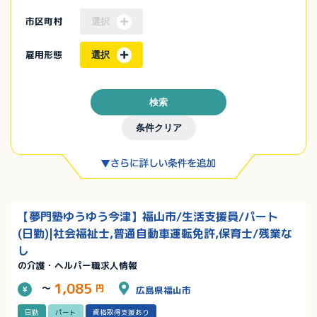
市区町村
選択
雇用形態
選択
検索
条件クリア
【夢門塾ゆうゆう今津】福山市/生活支援員/パート
(日勤)|社会福祉士,普通自動車運転免許,保育士/残業な
し
の介護・ヘルパー職求人情報
1,085
～
円
広島県福山市
日勤
パート
資格取得支援あり