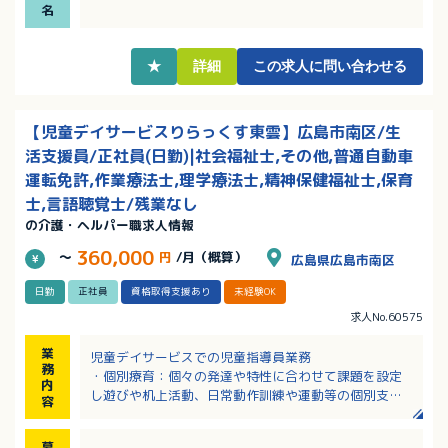
の助成、互助会などの福利厚生充実！
名
★
詳細
この求人に問い合わせる
【児童デイサービスりらっくす東雲】広島市南区/生
活支援員/正社員(日勤)|社会福祉士,その他,普通自動車
運転免許,作業療法士,理学療法士,精神保健福祉士,保育
士,言語聴覚士/残業なし
の介護・ヘルパー職求人情報
360,000
～
円
/月（概算）
広島県広島市南区
日勤
正社員
資格取得支援あり
未経験OK
求人No.60575
業
児童デイサービスでの児童指導員業務
務
・個別療育：個々の発達や特性に合わせて課題を設定
内
し遊びや机上活動、日常動作訓練や運動等の個別支援
容
を行います。
・集団療育：サーキット運動、リズム遊び、製作活
募