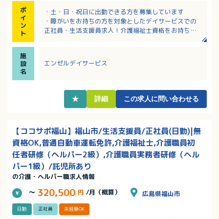
ポ
・土・日・祝日に出勤できる方を募集しています
イ
・障がいをお持ちの方を対象としたデイサービスでの
ン
正社員・生活支援員求人！介護福祉士資格をお持ちの
ト
方歓迎！
・各種手当など、充実の待遇！退職金制度もあり、長
施
期的に安心して働けます！
エンゼルデイサービス
設
・丁寧な研修制度あり！ブラッシュアップ研修、資格
名
取得支援制度などスキルアップが目指せます！
・キャリアアップに最適！多岐に渡る福祉事業を行っ
ているので、様々な経験を積む事が可能！
★
詳細
この求人に問い合わせる
【ココサポ福山】福山市/生活支援員/正社員(日勤)|無
資格OK,普通自動車運転免許,介護福祉士,介護職員初
任者研修（ヘルパー2級）,介護職員実務者研修（ヘル
パー1級）/託児所あり
の介護・ヘルパー職求人情報
320,500
～
円
/月（概算）
広島県福山市
日勤
正社員
未経験OK