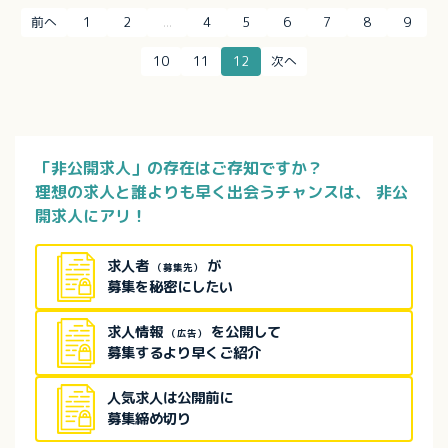
前へ
1
2
...
4
5
6
7
8
9
10
11
12
次へ
「非公開求人」の存在はご存知ですか？
理想の求人と誰よりも早く出会うチャンスは、
非公
開求人にアリ！
求人者
が
（募集先）
募集を秘密にしたい
求人情報
を公開して
（広告）
募集するより早くご紹介
人気求人は公開前に
募集締め切り