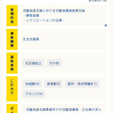
求人No.61758
業
児童発達支援における児童指導員業務全般
務
・療育指導
内
・レクリエーションの企画
容
・実施/事務作業
・保護者対応
募
・送迎
集
生活支援員
※児童発達支援事業所、放課後等デイサービスが併設
職
されています。
種
応募資格：保育士もしくは児童指導員任用資格、普通
募
自動車運転免許
集
社会福祉士
その他
資
格
こ
未経験OK
車通勤可
産休・育休実績あり
だ
わ
り
ブランクOK
ポ
・児童発達支援事業所での児童指導員・正社員の求人
イ