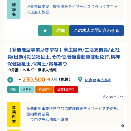
・中途入社の方にもしっかりとした研修制度やフォロ
施
ー体制が用意されています
児童発達支援・放課後等デイサービスりらっくすキッ
設
ズ比治山教室
名
★
詳細
この求人に問い合わせる
【多機能型事業所きずな】東広島市/生活支援員/正社
員(日勤)|社会福祉士,その他,普通自動車運転免許,精神
保健福祉士,保育士/賞与あり
の介護・ヘルパー職求人情報
230,500
～
円
/月（概算）
広島県東広島市
日勤
正社員
未経験OK
住宅手当あり
求人No.59233
業
多機能型事業所きずなの放課後等デイサービスでの児
務
童指導員業務
内
・プログラム作成・準備
容
・個別支援計画作成の補助
・療育支援