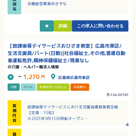
・応募についてはまず見学からでも可能です！
多機能型事業所きずな
設
・20代～50代の幅広い年齢層の方が働いておられます
名
★
詳細
この求人に問い合わせる
【放課後等デイサービスおひさま教室】広島市東区/
生活支援員/パート(日勤)|社会福祉士,その他,普通自動
車運転免許,精神保健福祉士/残業なし
の介護・ヘルパー職求人情報
1,270
～
円
広島県広島市東区
日勤
パート
年間休日110日以上
未経験OK
求人No.64348
業
放課後等デイサービスにおける児童指導員業務全般
務
【定員：10名】
内
※2025年9月15日移転オープン
容
※障がいのある児童の活動を支援するお仕事です
・音楽活動、パソコン活動、畑で野菜作り
募
・お茶やお花など心を育てるプログラム