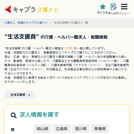
気になる
申し込み
メニュー
介護求人・転職のキャプラ介護ナビ
”生活支援員”の介護求人一覧
”生活支援員”
の介護・ヘルパー職求人・転職情報
”生活支援員”の介護・ヘルパー職求人情報は
235件
を一般公開しています。
中国・四国地方の介護求人・転職情報なら「キャプラ介護ナビ」にお任せください。
岡山・広島・香川・愛媛などの介護求人情報が満載！介護・ヘルパー系の希望職種から探し
たり、勤務地・地域から探したり、介護福祉士や介護職員実務者研修（ヘルパー1級）、介護
職員初任者研修（ヘルパー2級）、介護支援専門員（ケアマネージャー）、主任介護支援専門
員（主任ケアマネージャー）、社会福祉士、社会福祉主事任用などの保有資格から探したり
することができます。
中国・四国地方に展開する総合人材サービス会社キャリアプランニングがあなたの仕事探し
をサポートいたします。
生活支援員 ×
求人情報を探す
岡山県
広島県
香川県
愛媛県
県