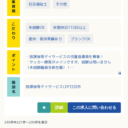
集
社会福祉士
その他
※サッカーのご経験は必要ありません。身体を動かす
資
ことが好きな方歓迎します！
格
【必要な免許・資格】小中高の教諭免許等、児童指導
こ
員の要件を満たす方
未経験OK
年間休日110日以上
だ
【必要な経験等】保育園か児童福祉施設で2年以上の勤
わ
務経験がある場合は、必要な免許・資格に記載されて
り
産休・育休実績あり
ブランクOK
いる資格は不問（普通自動車運転免許を除く）
ポ
・放課後等デイサービスの児童指導員を募集！
イ
・サッカー療育がメインですが、経験は問いません
ン
（未経験職員多数在籍）！
ト
・スポーツ療育に興味のある方、小規模な施設で子ど
もたち一人ひとりと向き合って支援がしたい方、大歓
施
迎！
放課後等デイサービスLEIF廿日市
設
・終身雇用制！定年無し！長期的に活躍できます！
名
・賞与とは別途処遇改善手当加算分の振分けあり！
（前年度実績）
★
詳細
この求人に問い合わせる
235件中221件～235件を表示