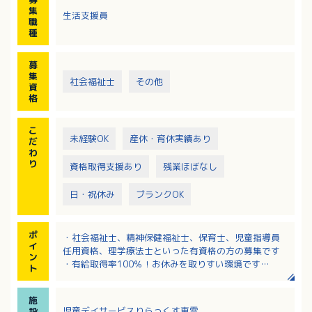
動、ルールのある遊び等、
集
生活支援員
集団生活の中で友達との関わり方や社会性を身につ
職
け、自立心を育むことができるようお手伝いしていた
種
だきます。
・利用者様のご自宅や学校までの送迎業務
募
・支援経過記録などの書類作成、事務作業、療育準備
集
社会福祉士
その他
等
資
※定員：10名
格
※主に中学生・高校生の利用者の方が多い事業所で
す。
こ
未経験OK
産休・育休実績あり
だ
わ
り
資格取得支援あり
残業ほぼなし
日・祝休み
ブランクOK
ポ
・社会福祉士、精神保健福祉士、保育士、児童指導員
イ
任用資格、理学療法士といった有資格の方の募集です
ン
・有給取得率100％！お休みを取りすい環境です
ト
・残業なしでプライベートの充実もはかれます
・中途入社の方にもしっかりとした研修制度やフォロ
施
ー体制が用意されています
児童デイサービスりらっくす東雲
設