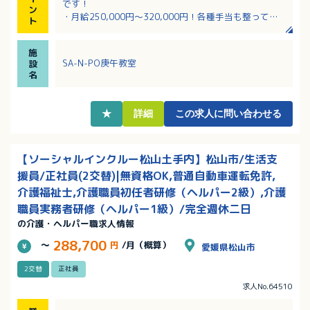
です！
ン
・月給250,000円～320,000円！各種手当も整ってい
ト
ます！
・未経験の方も応募可能！福祉業界に興味のある方、
施
お待ちしています！
SA-N-PO庚午教室
設
・不動産事業も手掛ける地元企業で経営も安定してい
名
ます！
★
詳細
この求人に問い合わせる
【ソーシャルインクルー松山土手内】松山市/生活支
援員/正社員(2交替)|無資格OK,普通自動車運転免許,
介護福祉士,介護職員初任者研修（ヘルパー2級）,介護
職員実務者研修（ヘルパー1級）/完全週休二日
の介護・ヘルパー職求人情報
288,700
～
円
/月（概算）
愛媛県松山市
2交替
正社員
求人No.64510