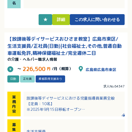
や育児とも両立しやすい！
名
・送迎業務ができる方、児童福祉業経験者の方、土曜
と祝日に出勤できる方は特に歓迎！
★
詳細
この求人に問い合わせる
【放課後等デイサービスおひさま教室】広島市東区/
生活支援員/正社員(日勤)|社会福祉士,その他,普通自動
車運転免許,精神保健福祉士/完全週休二日
の介護・ヘルパー職求人情報
226,500
～
円
/月（概算）
広島県広島市東区
日勤
正社員
資格取得支援あり
求人No.64347
業
放課後等デイサービスにおける児童指導員業務全般
務
【定員：10名】
内
※2025年9月15日移転オープン
容
※障がいのある児童の活動を支援するお仕事です
・音楽活動、パソコン活動、畑で野菜作り
募
・お茶やお花など心を育てるプログラム
集
生活支援員
・送迎（送迎エリア：牛田、戸坂、府中、馬木、段原