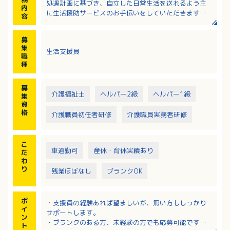
処遇計画に基づき、自立した日常生活を送れるよう主
内
に生活援助サービスのお手伝いをしていただきます。
容
１．食事の見守り
２．入浴介助見守り
募
３．レクレーション実施
集
生活支援員
４．健康チェック
職
種
募
介護福祉士
ヘルパー2級
ヘルパー1級
集
資
格
介護職員初任者研修
介護職員実務者研修
こ
車通勤可
産休・育休実績あり
だ
わ
り
残業ほぼなし
ブランクOK
ポ
・支援員の経験あれば望ましいが、無い方もしっかり
イ
サポートします。
ン
・ブランクのある方、未経験の方でも応募可能です。
ト