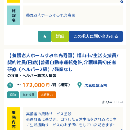
未経験からスタートした方も多くいます。
・育児休業、介護休業、看護休暇取得実績あり！学校
施
行事や子供の急病等の休みについて相談可能です。
養護老人ホームすみれ光寿園
設
・法人には様々な高齢者福祉サービスを実施してお
名
り、経験と技能を学ぶことが出来ます。
★
詳細
この求人に問い合わせる
【養護老人ホームすみれ光寿園】福山市/生活支援員/
契約社員(日勤)|普通自動車運転免許,介護職員初任者
研修（ヘルパー2級）/残業なし
の介護・ヘルパー職求人情報
172,000
～
円
/月（概算）
広島県福山市
日勤
契約社員
未経験OK
求人No.58059
業
高齢者の援助サービス全般
務
処遇計画に基づき、自立した日常生活を送れるよう主
内
に生活援助サービスのお手伝いをしていただきます。
容