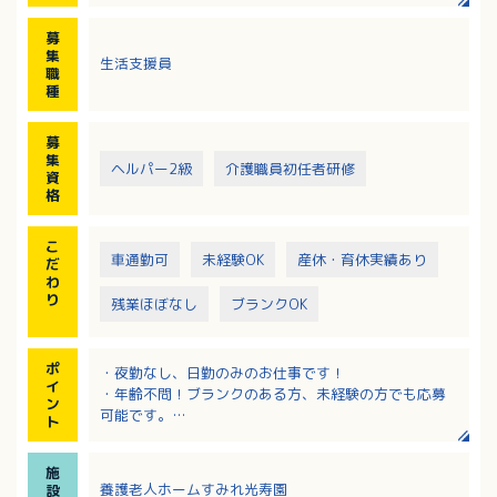
１．食事の見守り
２．入浴介助見守り
募
３．レクレーション実施
集
生活支援員
４．健康チェック
職
種
募
集
ヘルパー2級
介護職員初任者研修
資
格
こ
車通勤可
未経験OK
産休・育休実績あり
だ
わ
り
残業ほぼなし
ブランクOK
ポ
・夜勤なし、日勤のみのお仕事です！
イ
・年齢不問！ブランクのある方、未経験の方でも応募
ン
可能です。
ト
・育児休業、介護休業、看護休暇取得実績あり！学校
行事や子供の急病等の休みについて相談可能です。
施
・資格取得時祝金・奨学金制度、勉強会・研修会参加
養護老人ホームすみれ光寿園
設