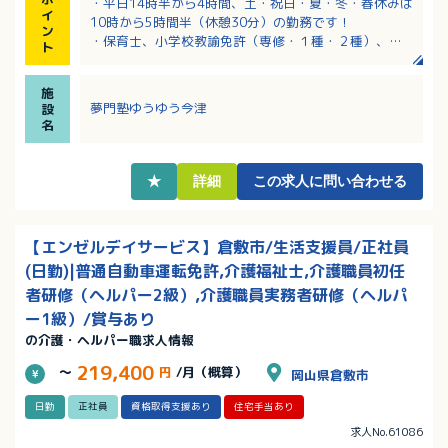
・平日14時半から4時間、土・祝日・夏・冬・春休みは
イ
10時から5時間半（休憩30分）の勤務です！
ン
・保育士、小学校教諭免許（専修・１種・２種）、社
ト
会福祉士いずれかの資格必須。
・定員10名の事業所で利用児童としっかりと接してや
施
りがいの大きな仕事です。
夢門塾ゆうゆう今津
設
・イベントやサークル活動、各種研修制度など、その
名
他福利厚生が豊富です。
・希望休制度、財形貯蓄制度、各種研修制度、資格取
得支援制度など充実の福利厚生！
★
詳細
この求人に問い合わせる
【エンゼルデイサービス】倉敷市/生活支援員/正社員
(日勤)|普通自動車運転免許,介護福祉士,介護職員初任
者研修（ヘルパー2級）,介護職員実務者研修（ヘルパ
ー1級）/賞与あり
の介護・ヘルパー職求人情報
219,400
～
円
/月（概算）
岡山県倉敷市
日勤
正社員
資格取得支援あり
住宅手当あり
求人No.61086