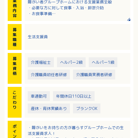
業
障がい者グループホームにおける支援業務全般
務
・必要な方に対して食事・入浴・排泄介助
内
・お食事準備
容
・お話し相手
・服薬管理、通院同行
募
・清掃、洗濯
集
生活支援員
・パートスタッフの教育、サポート
職
※建物部屋数：20・短期入所部屋数：2
種
※管理者・エリアマネージャーへのキャリアアップも
可能です
募
介護福祉士
ヘルパー2級
ヘルパー1級
集
資
格
介護職員初任者研修
介護職員実務者研修
こ
車通勤可
年間休日110日以上
だ
わ
り
産休・育休実績あり
ブランクOK
ポ
・障がいをお持ちの方が暮らすグループホームでの生
イ
活支援員求人！
ン