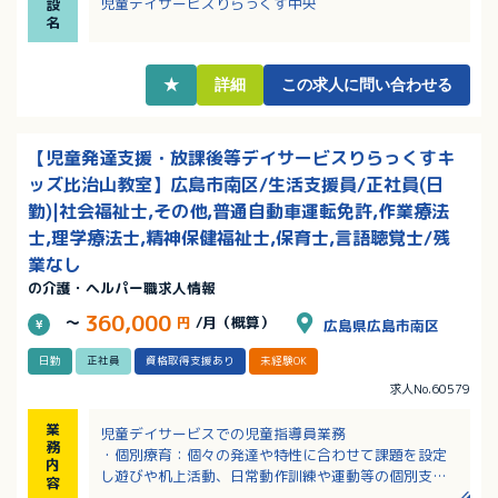
児童デイサービスりらっくす中央
設
名
★
詳細
この求人に問い合わせる
【児童発達支援・放課後等デイサービスりらっくすキ
ッズ比治山教室】広島市南区/生活支援員/正社員(日
勤)|社会福祉士,その他,普通自動車運転免許,作業療法
士,理学療法士,精神保健福祉士,保育士,言語聴覚士/残
業なし
の介護・ヘルパー職求人情報
360,000
～
円
/月（概算）
広島県広島市南区
日勤
正社員
資格取得支援あり
未経験OK
求人No.60579
業
児童デイサービスでの児童指導員業務
務
・個別療育：個々の発達や特性に合わせて課題を設定
内
し遊びや机上活動、日常動作訓練や運動等の個別支援
容
を行います。