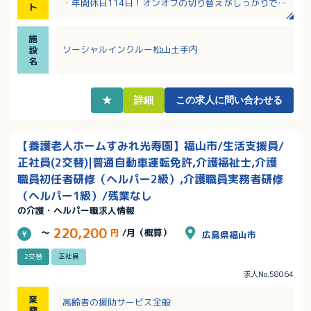
・年間休日114日！オンオフの切り替えがしっかりでき
ト
る働き方！
・幅広い年齢のスタッフが活躍中！定年70歳で長く安
施
定して勤務いただけます！
ソーシャルインクルー松山土手内
設
・全国展開の株式会社が母体！福利厚生も充実！
名
・障がい者施設がはじめての方にも丁寧に指導しま
す！
★
詳細
この求人に問い合わせる
【養護老人ホームすみれ光寿園】福山市/生活支援員/
正社員(2交替)|普通自動車運転免許,介護福祉士,介護
職員初任者研修（ヘルパー2級）,介護職員実務者研修
（ヘルパー1級）/残業なし
の介護・ヘルパー職求人情報
220,200
～
円
/月（概算）
広島県福山市
2交替
正社員
求人No.58064
業
高齢者の援助サービス全般
務