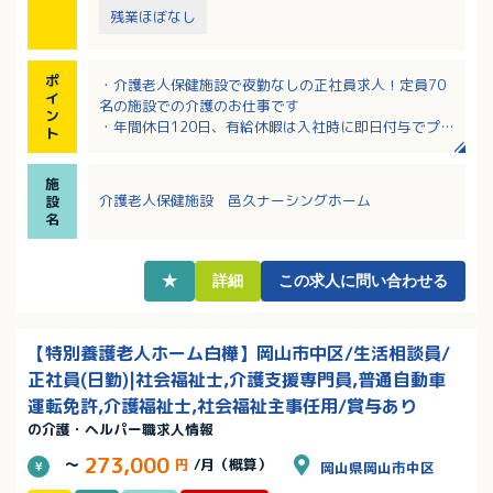
残業ほぼなし
ポ
・介護老人保健施設で夜勤なしの正社員求人！定員70
イ
名の施設での介護のお仕事です
ン
・年間休日120日、有給休暇は入社時に即日付与でプラ
ト
イベートも充実！
・介護の経験がある方であれば無資格の方もご応募O
施
K！資格取得支援制度あり！
介護老人保健施設 邑久ナーシングホーム
設
・ブランクがある方、復職を目指している方も歓迎！
名
・該当者には住宅手当や家族手当など各種手当支給あ
り！
★
詳細
この求人に問い合わせる
【特別養護老人ホーム白樺】岡山市中区/生活相談員/
正社員(日勤)|社会福祉士,介護支援専門員,普通自動車
運転免許,介護福祉士,社会福祉主事任用/賞与あり
の介護・ヘルパー職求人情報
273,000
～
円
/月（概算）
岡山県岡山市中区