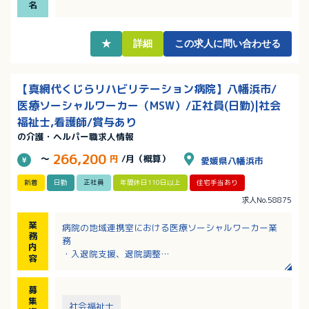
名
★
詳細
この求人に問い合わせる
【真網代くじらリハビリテーション病院】八幡浜市/
医療ソーシャルワーカー（MSW）/正社員(日勤)|社会
福祉士,看護師/賞与あり
の介護・ヘルパー職求人情報
266,200
～
円
/月（概算）
愛媛県八幡浜市
新着
日勤
正社員
年間休日110日以上
住宅手当あり
求人No.58875
業
病院の地域連携室における医療ソーシャルワーカー業
務
務
内
・入退院支援、退院調整
容
・入退院に関する相談業務
・関係機関との連携・調整（グループ内施設、ケアマ
募
ネージャー、行政機関、転院先など）
集
・カンファレンスへの参加
社会福祉士