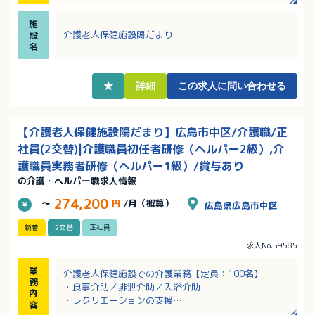
・お休みは週休2日のシフト制、誕生日月の休暇あり、
有休は入職後3ヶ月経過後に支給で無理なく勤務できま
施
す！
介護老人保健施設陽だまり
設
・賞与4ヶ月！しっかり収入を得たい方におすすめ！
名
★
詳細
この求人に問い合わせる
【介護老人保健施設陽だまり】広島市中区/介護職/正
社員(2交替)|介護職員初任者研修（ヘルパー2級）,介
護職員実務者研修（ヘルパー1級）/賞与あり
の介護・ヘルパー職求人情報
274,200
～
円
/月（概算）
広島県広島市中区
新着
2交替
正社員
求人No.59585
業
介護老人保健施設での介護業務【定員：100名】
務
・食事介助／排泄介助／入浴介助
内
・レクリエーションの支援
容
・リハビリ補助