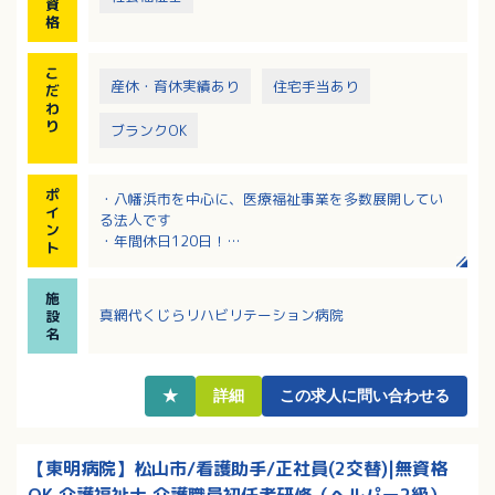
資
格
こ
産休・育休実績あり
住宅手当あり
だ
わ
り
ブランクOK
ポ
・八幡浜市を中心に、医療福祉事業を多数展開してい
イ
る法人です
ン
・年間休日120日！
ト
・高速代、全額支給で遠方から通勤される方も応募歓
迎！
施
・住宅手当、家族手当、保育加算など各種手当充実！
真網代くじらリハビリテーション病院
設
名
★
詳細
この求人に問い合わせる
【東明病院】松山市/看護助手/正社員(2交替)|無資格
OK,介護福祉士,介護職員初任者研修（ヘルパー2級）,