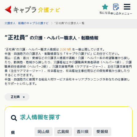
気になる
申し込み
メニュー
介護求人・転職のキャプラ介護ナビ
”正社員”の介護求人一覧
”正社員”
の介護・ヘルパー職求人・転職情報
”正社員”の介護・ヘルパー職求人情報は
2,061件
を一般公開しています。
中国・四国地方の介護求人・転職情報なら「キャプラ介護ナビ」にお任せください。
岡山・広島・香川・愛媛などの介護求人情報が満載！介護・ヘルパー系の希望職種から探し
たり、勤務地・地域から探したり、介護福祉士や介護職員実務者研修（ヘルパー1級）、介護
職員初任者研修（ヘルパー2級）、介護支援専門員（ケアマネージャー）、主任介護支援専門
員（主任ケアマネージャー）、社会福祉士、社会福祉主事任用などの保有資格から探したり
することができます。
中国・四国地方に展開する総合人材サービス会社キャリアプランニングがあなたの仕事探し
をサポートいたします。
正社員 ×
求人情報を探す
岡山県
広島県
香川県
愛媛県
県