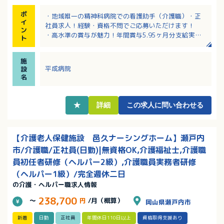
ポ
・地域唯一の精神科病院での看護助手（介護職）・正
イ
社員求人！経験・資格不問でご応募いただけます！
ン
・高水準の賞与が魅力！年間賞与5.95ヶ月分支給実績
ト
あり！
・夜勤のある病棟は4病棟のうち認知症病棟のみです。
施
夜勤が出来ない方もご応募OK！
平成病院
設
・年間休日は123日！法人の平均有給取得率95％！ワ
名
ークライフバランスもとれる働き方！
・有給も入職1ヶ月後に付与されます！
・遅出手当あり！該当者には家族手当あり！
★
詳細
この求人に問い合わせる
【介護老人保健施設 邑久ナーシングホーム】瀬戸内
市/介護職/正社員(日勤)|無資格OK,介護福祉士,介護職
員初任者研修（ヘルパー2級）,介護職員実務者研修
（ヘルパー1級）/完全週休二日
の介護・ヘルパー職求人情報
238,700
～
円
/月（概算）
岡山県瀬戸内市
新着
日勤
正社員
年間休日110日以上
資格取得支援あり