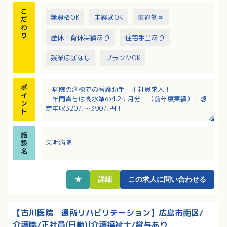
こ
無資格OK
未経験OK
車通勤可
だ
わ
り
産休・育休実績あり
住宅手当あり
残業ほぼなし
ブランクOK
ポ
・病院の病棟での看護助手・正社員求人！
イ
・年間賞与は高水準の4.2ヶ月分！（前年度実績）！想
ン
定年収320万～390万円！
ト
・幅広い年齢層の職員が活躍中！男性も半数近くの方
が活躍中です！
施
・全員に住宅手当の支給あり（賃貸・戸建て問わ
東明病院
設
ず）！該当者には資格手当、扶養手当の支給など福利
名
厚生充実！
・増員募集なので先輩スタッフから丁寧に教えていた
だける環境です
★
詳細
この求人に問い合わせる
・定年は65歳で長く働ける環境があります！
【古川医院 通所リハビリテーション】広島市南区/
介護職/正社員(日勤)|介護福祉士/賞与あり