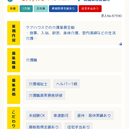
新着
2交替
正社員
資格取得支援あり
住宅手当あり
求人No.67590
業
ケアハウスでの介護業務全般
務
・食事、入浴、排泄、身体介護、室内清掃などの生活
内
介護
容
・行事の立案および実施
・社用車による病院での診察や外出（外食など）の送
募
迎
集
介護職
※バスリフト、センサーベッド設置により介護負担軽
職
減・安全移乗を推進
種
※社用車は全車AT車（軽ワゴン、普通商用バン）
募
介護福祉士
ヘルパー1級
集
資
格
介護職員実務者研修
こ
未経験OK
車通勤可
産休・育休実績あり
だ
わ
り
資格取得支援あり
住宅手当あり