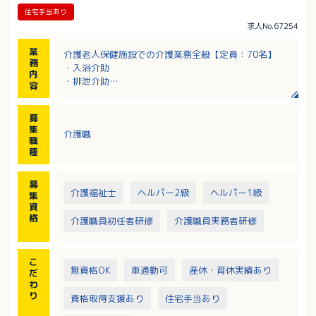
住宅手当あり
求人No.67254
業
介護老人保健施設での介護業務全般【定員：70名】
務
・入浴介助
内
・排泄介助
容
・食事介助
・レクリエーション
募
・記録 等
集
介護職
職
種
募
介護福祉士
ヘルパー2級
ヘルパー1級
集
資
格
介護職員初任者研修
介護職員実務者研修
こ
無資格OK
車通勤可
産休・育休実績あり
だ
わ
り
資格取得支援あり
住宅手当あり