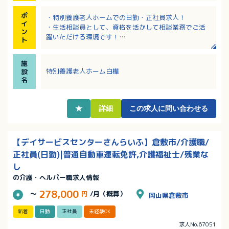
ポ
・特別養護老人ホームでの日勤・正社員求人！
イ
・生活相談員として、資格を活かして相談業務でご活
ン
躍いただける環境です！
ト
・広いウッドデッキがあり、自然と触れ合える明るい
施設です
施
・固定手当込み月給205,000円～273,000円！該当者
特別養護老人ホーム白樺
設
には住宅手当支給あり！
名
・月3日の希望休取得可能！プライベートの予定が立て
やすい！
★
詳細
この求人に問い合わせる
【デイサービスセンターさんらいふ】倉敷市/介護職/
正社員(日勤)|普通自動車運転免許,介護福祉士/残業な
し
の介護・ヘルパー職求人情報
278,000
～
円
/月（概算）
岡山県倉敷市
新着
日勤
正社員
未経験OK
求人No.67051