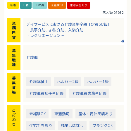
新着
日勤
正社員
未経験OK
住宅手当あり
求人No.67632
業
デイサービスにおける介護業務全般【定員30名】
務
・食事介助、排泄介助、入浴介助
内
・レクリエーション
容
・送迎業務（軽自動車もしくはキャラバン）※送迎エ
リアは、城北、城西が中心（遠くて和気、石手あた
募
り）
集
介護職
・平均介護度：2.0程度
職
種
募
介護福祉士
ヘルパー2級
ヘルパー1級
集
資
格
介護職員初任者研修
介護職員実務者研修
こ
未経験OK
車通勤可
産休・育休実績あり
だ
わ
り
住宅手当あり
残業ほぼなし
ブランクOK