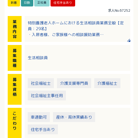
新着
日勤
正社員
住宅手当あり
求人No.67252
業
特別養護老人ホームにおける生活相談員業務全般【定
務
員：29名】
内
・入居者様、ご家族様への相談援助業務
容
・契約業務
・外部、各関係機関との連絡調整 等
募
集
生活相談員
職
種
募
社会福祉士
介護支援専門員
介護福祉士
集
資
格
社会福祉主事任用
こ
車通勤可
産休・育休実績あり
だ
わ
り
住宅手当あり