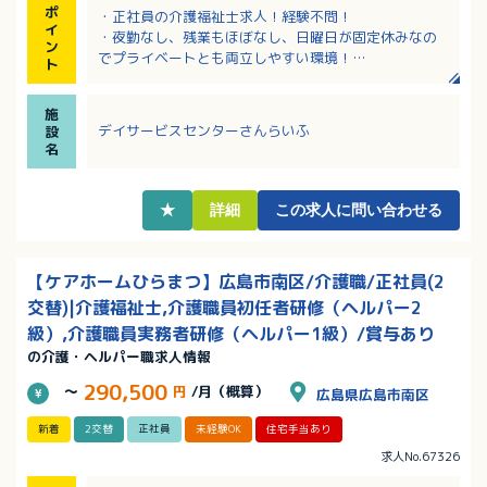
ポ
・正社員の介護福祉士求人！経験不問！
イ
・夜勤なし、残業もほぼなし、日曜日が固定休みなの
ン
でプライベートとも両立しやすい環境！
ト
・特別手当・処遇手当など毎月の手当充実！
・クリニック併設！医師やグループ施設の多職種と連
施
携体制があり安心！
デイサービスセンターさんらいふ
設
・上限65歳までの再雇用制度もあり、長くご活躍いた
名
だける職場です
★
詳細
この求人に問い合わせる
【ケアホームひらまつ】広島市南区/介護職/正社員(2
交替)|介護福祉士,介護職員初任者研修（ヘルパー2
級）,介護職員実務者研修（ヘルパー1級）/賞与あり
の介護・ヘルパー職求人情報
290,500
～
円
/月（概算）
広島県広島市南区
新着
2交替
正社員
未経験OK
住宅手当あり
求人No.67326