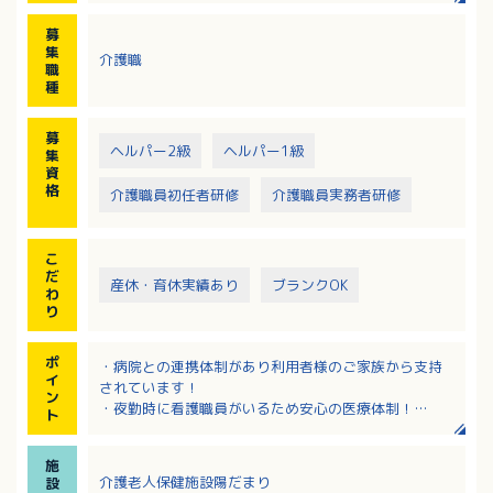
・シーツ交換等の衛生管理
募
・入居者層：介護度1～5の方
集
介護職
※スタッフ40名で対応しています。
職
種
募
ヘルパー2級
ヘルパー1級
集
資
格
介護職員初任者研修
介護職員実務者研修
こ
だ
産休・育休実績あり
ブランクOK
わ
り
ポ
・病院との連携体制があり利用者様のご家族から支持
イ
されています！
ン
・夜勤時に看護職員がいるため安心の医療体制！
ト
・お休みは週休2日のシフト制、無理なく勤務できま
す！
施
・賞与4ヶ月！しっかり収入を得たい方におすすめ！
介護老人保健施設陽だまり
設