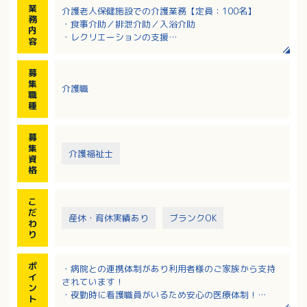
業
介護老人保健施設での介護業務【定員：100名】
務
・食事介助／排泄介助／入浴介助
内
・レクリエーションの支援
容
・リハビリ補助
・シーツ交換等の衛生管理
募
・入居者層：介護度1～5の方
集
介護職
※スタッフ40名で対応しています。
職
種
募
集
介護福祉士
資
格
こ
だ
産休・育休実績あり
ブランクOK
わ
り
ポ
・病院との連携体制があり利用者様のご家族から支持
イ
されています！
ン
・夜勤時に看護職員がいるため安心の医療体制！
ト