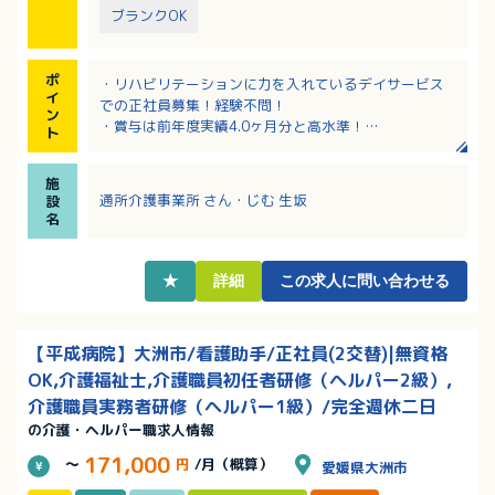
ブランクOK
ポ
・リハビリテーションに力を入れているデイサービス
イ
での正社員募集！経験不問！
ン
・賞与は前年度実績4.0ヶ月分と高水準！
ト
・勤務は08：30～17：30！残業ほぼなしでプライベ
ートも充実！
施
・看護・リハビリ職と連携しながら、介護福祉士とし
通所介護事業所 さん・じむ 生坂
設
て利用者様の自立支援に関われます！
名
★
詳細
この求人に問い合わせる
【平成病院】大洲市/看護助手/正社員(2交替)|無資格
OK,介護福祉士,介護職員初任者研修（ヘルパー2級）,
介護職員実務者研修（ヘルパー1級）/完全週休二日
の介護・ヘルパー職求人情報
171,000
～
円
/月（概算）
愛媛県大洲市