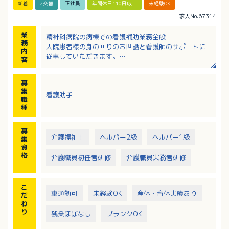
新着
2交替
正社員
年間休日110日以上
未経験OK
求人No.67314
業
精神科病院の病棟での看護補助業務全般
務
入院患者様の身の回りのお世話と看護師のサポートに
内
従事していただきます。
容
・食事
・入浴
募
・シーツ交換
集
看護助手
・身支度等の介助等
職
※4病棟を常時8人程度の職員で対応します
種
募
介護福祉士
ヘルパー2級
ヘルパー1級
集
資
格
介護職員初任者研修
介護職員実務者研修
こ
車通勤可
未経験OK
産休・育休実績あり
だ
わ
り
残業ほぼなし
ブランクOK