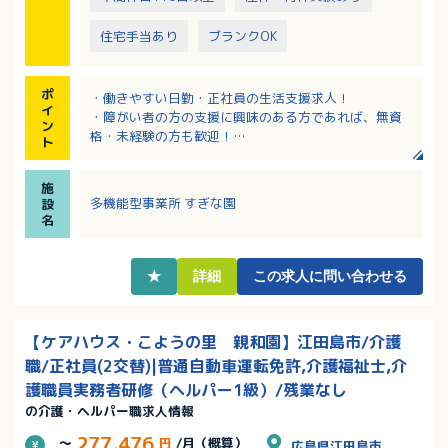
住宅手当あり
ブランクOK
ポ
・働きやすい日勤・正社員の生活支援求人！
イ
・障がい者の方の支援に興味のある方であれば、無資
ン
格・未経験の方も歓迎！
ト
・有給消化率80％以上！年末年始、夏季休暇、GW休暇
あり！
施
・昇給・賞与制度のほか、退職金制度や財形貯蓄制度
多機能型事業所 すぎな園
設
などもあり安心！
名
・年間賞与4.4ヶ月分支給（前年実績）！該当者には扶
養手当・住宅手当あり！
★
詳細
この求人に問い合わせる
【ケアハウス・こようの里 親和園】江田島市/介護
職/正社員(2交替)|普通自動車運転免許,介護福祉士,介
護職員実務者研修（ヘルパー1級）/残業なし
の介護・ヘルパー職求人情報
277,476
～
円
/月（概算）
広島県江田島市