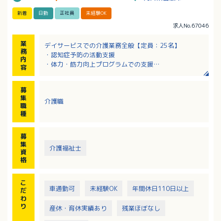
新着
日勤
正社員
未経験OK
求人No.67046
業
デイサービスでの介護業務全般【定員：25名】
務
・認知症予防の活動支援
内
・体力・筋力向上プログラムでの支援
容
・リハビリテーション補助 等
募
集
介護職
職
種
募
集
介護福祉士
資
格
こ
車通勤可
未経験OK
年間休日110日以上
だ
わ
り
産休・育休実績あり
残業ほぼなし