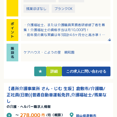
残業ほぼなし
ブランクOK
ポ
・介護福祉士、または介護職員実務者研修修了者を募
イ
集！介護福祉士の資格手当は月10,000円！
ン
・前年度の賞与実績は年3回計4.6ヶ月分と高水準！
ト
・バスリフトやセンサーベッドを設置し、介護職の方
の身体負担軽減を図っています！
施
・経験不問で入社後にステップアップを目指せる資格
ケアハウス・こようの里 親和園
設
取得支援制度あり！
名
・入職後すぐに有給休暇が2日付与！プライベートと両
立しやすい職場！
★
詳細
この求人に問い合わせる
【通所介護事業所 さん・じむ 生坂】倉敷市/介護職/
正社員(日勤)|普通自動車運転免許,介護福祉士/残業な
し
の介護・ヘルパー職求人情報
278,000
～
円
/月（概算）
岡山県倉敷市