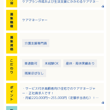
ケアプラン作成および生活支援にかかわるケアマネ業
容
務を行っていただきます。
・アセスメント、ケアプラン作成、見直し
募
・ご家族、医療機関、関係機関との連携
集
ケアマネージャー
・サービス調整（訪問介護、通所介護、訪問看護、福
職
祉用具など）
種
・食事、排せつ、入浴などの日常生活のサポート
・見守り、声掛け、移動のサポート
募
・必要に応じて外部サービス利用時のサポート
集
介護支援専門員
資
格
こ
車通勤可
未経験OK
産休・育休実績あり
だ
わ
り
残業ほぼなし
ポ
・サービス付き高齢者向け住宅でのケアマネージャ
イ
ー・正社員求人です！
ン
・月給220,000円～255,000円（定額手当含む）！
ト
・時間外労働は月平均2時間と少なめです！
・経験不問！介護支援専門員の資格を生かせます