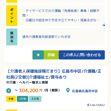
ポ
・デイサービスでの介護職（有資格者）募集！経験不
イ
問！
ン
・日曜日が固定休で予定が立てやすい！残業ほぼな
ト
し！
・有給休暇は入職後に即付与されます！
施
・該当者には住宅手当、扶養手当あり！各種手当充実
通所介護事業所味酒野ていれぎ荘
設
です。
名
・育児休業＆介護休業取得実績あり！育休からの復帰
率はほぼ100％！男性も取得実績あり！
★
詳細
この求人に問い合わせる
【介護老人保健施設陽だまり】広島市中区/介護職/正
社員(2交替)|介護福祉士/賞与あり
の介護・ヘルパー職求人情報
304,200
～
円
/月（概算）
広島県広島市中区
新着
2交替
正社員
求人No.56642