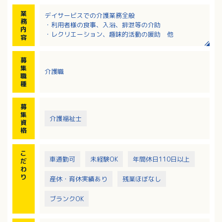
業
デイサービスでの介護業務全般
務
・利用者様の食事、入浴、排泄等の介助
内
・レクリエーション、趣味的活動の援助 他
容
募
集
介護職
職
種
募
集
介護福祉士
資
格
こ
車通勤可
未経験OK
年間休日110日以上
だ
わ
り
産休・育休実績あり
残業ほぼなし
ブランクOK