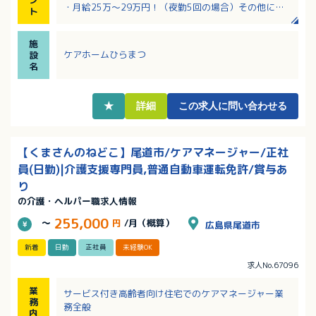
・月給25万～29万円！（夜勤5回の場合）その他にも
ト
家族手当・住宅手当・育児手当もあり
・賞与3.4ヶ月分実績あり！福利厚生充実！
施
・市内中心部でアクセスも良好！バスでも電車でも通
ケアホームひらまつ
設
勤可！
名
★
詳細
この求人に問い合わせる
【くまさんのねどこ】尾道市/ケアマネージャー/正社
員(日勤)|介護支援専門員,普通自動車運転免許/賞与あ
り
の介護・ヘルパー職求人情報
255,000
～
円
/月（概算）
広島県尾道市
新着
日勤
正社員
未経験OK
求人No.67096
業
サービス付き高齢者向け住宅でのケアマネージャー業
務
務全般
内