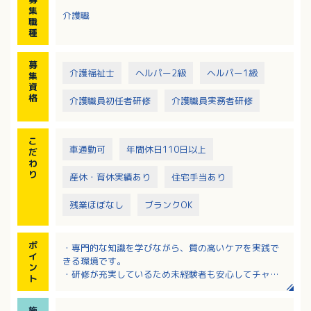
【主な業務内容】
集
介護職
・自立支援：集団体操・脳トレの実施、マシントレー
職
ニングの補助
種
・個別ケア：お身体状況に合わせた食事・入浴・排泄
介助
募
・健康管理：バイタルチェック、日々の状況記録
介護福祉士
ヘルパー2級
ヘルパー1級
集
※リハビリ職など各分野の専門職と連携し、多角的な
資
視点で包括的にご利用者様を支援します。
格
介護職員初任者研修
介護職員実務者研修
こ
車通勤可
年間休日110日以上
だ
わ
り
産休・育休実績あり
住宅手当あり
残業ほぼなし
ブランクOK
ポ
・専門的な知識を学びながら、質の高いケアを実践で
イ
きる環境です。
ン
・研修が充実しているため未経験者も安心してチャレ
ト
ンジできます。
・チーム力が高く、子育て世代も互いに協力し合える
施