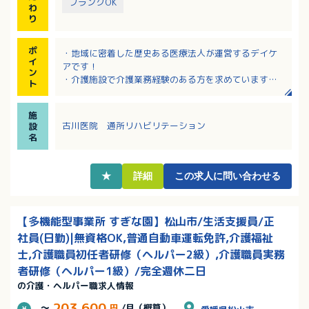
ブランクOK
わ
り
ポ
・地域に密着した歴史ある医療法人が運営するデイケ
イ
アです！
ン
・介護施設で介護業務経験のある方を求めています
ト
・ご近所の利用者様が多く、明るく活気のある雰囲気
の職場です！
施
・送迎範囲はクリニック近辺の南区が中心です！
古川医院 通所リハビリテーション
設
・時間外は少なめ、職員さんの入れ替わりが少ないで
名
す！
★
詳細
この求人に問い合わせる
【多機能型事業所 すぎな園】松山市/生活支援員/正
社員(日勤)|無資格OK,普通自動車運転免許,介護福祉
士,介護職員初任者研修（ヘルパー2級）,介護職員実務
者研修（ヘルパー1級）/完全週休二日
の介護・ヘルパー職求人情報
203,600
～
円
/月（概算）