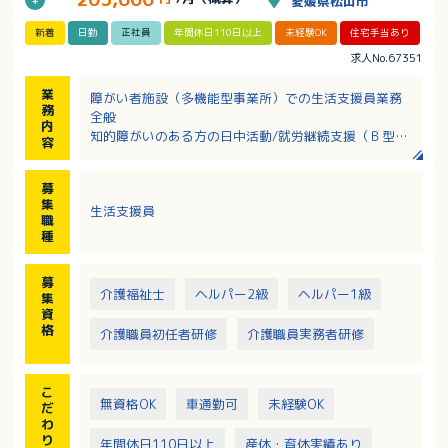
愛媛県松山市
新着
日勤
正社員
年間休日110日以上
未経験OK
住宅手当あり
求人No.67351
業
障がい者施設（多機能型事業所）での生活支援員業務
務
全般
内
知的障がいのある方の日中活動/就労継続支援（Ｂ型）
容
の支援を行います。
・生活・余暇及び軽作業
募
・入浴見守り（着脱介助あり）
集
生活支援員
・送迎（エリア：松山市内）
職
※40名程度の利用者様がいます
種
※送迎車両はすべてAT車です（ハイエース10人乗り、
ステップワゴン8人乗りなど）
募
介護福祉士
ヘルパー2級
ヘルパー1級
集
資
格
介護職員初任者研修
介護職員実務者研修
こ
無資格OK
車通勤可
未経験OK
だ
わ
り
年間休日110日以上
産休・育休実績あり