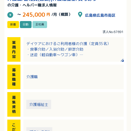
の介護・ヘルパー職求人情報
245,000
～
円
/月（概算）
広島県広島市南区
新着
日勤
正社員
求人No.67691
業
デイケアにおけるご利用者様の介護（定員35名）
務
・食事介助／入浴介助／排泄介助
内
・送迎（軽自動車～ワゴン車）
容
※送迎範囲は南区がメイン
募
集
介護職
職
種
募
集
介護福祉士
資
格
こ
だ