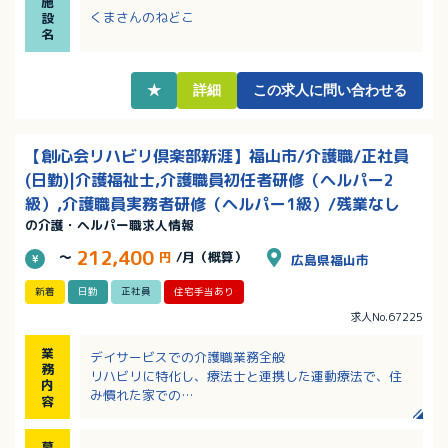
施
・今回は増員募集です
くまさんのねどこ
設
名
★
詳細
この求人に問い合わせる
【創心会リハビリ倶楽部新涯】福山市/介護職/正社員
(日勤)|介護福祉士,介護職員初任者研修（ヘルパー2
級）,介護職員実務者研修（ヘルパー1級）/残業なし
の介護・ヘルパー職求人情報
212,400
～
円
/月（概算）
広島県福山市
新着
日勤
正社員
住宅手当あり
求人No.67225
業
デイサービスでの介護職業務全般
務
リハビリに特化し、療法士と連携した運動療法で、住
内
み慣れた家での
容
「できる」を増やす包括的支援を行います。
募