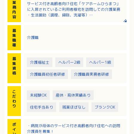
業
サービス付き高齢者向け住宅「ケアホームひらまつ」
務
に入居されているご利用者様宅を訪問しての介護業務
内
・生活援助（調理、掃除、洗濯等）
容
・身体介護（入浴、排泄、食事等の介助）
・実費サービスの提供 など
募
集
介護職
職
種
募
介護福祉士
ヘルパー2級
ヘルパー1級
集
資
格
介護職員初任者研修
介護職員実務者研修
こ
未経験OK
産休・育休実績あり
だ
わ
り
住宅手当あり
残業ほぼなし
ブランクOK
ポ
・病院が母体のサービス付き高齢者向け住宅への訪問
イ
介護員を募集！
ン