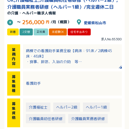
介護職員実務者研修（ヘルパー1級）/完全週休二日
の介護・ヘルパー職求人情報
256,000
～
円
/月（概算）
愛媛県松山市
新着
2交替
正社員
未経験OK
住宅手当あり
求人No.65380
業
病棟での看護助手業務全般【病床：91床／2病棟45
務
床・46床】
内
・食事、排泄、入浴の介助 等
容
※45人の患者様を10～12名のスタッフで対応していま
す
募
集
看護助手
職
種
募
介護福祉士
ヘルパー2級
ヘルパー1級
集
資
格
介護職員初任者研修
介護職員実務者研修