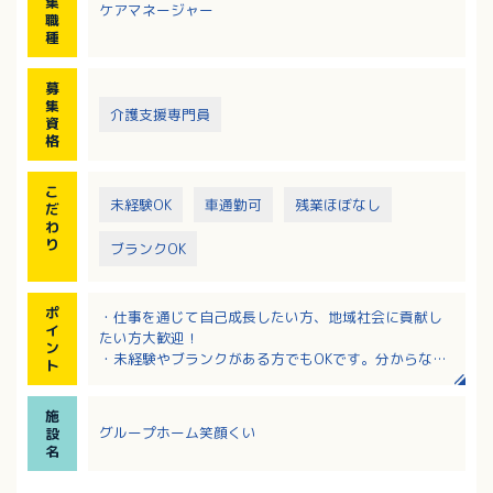
集
ケアマネージャー
職
種
募
集
介護支援専門員
資
格
こ
未経験OK
車通勤可
残業ほぼなし
だ
わ
り
ブランクOK
ポ
・仕事を通じて自己成長したい方、地域社会に貢献し
イ
たい方大歓迎！
ン
・未経験やブランクがある方でもOKです。分からない
ト
ことは丁寧に指導いたします。
・年間賞与3か月分！昇給もしっかり対応されるのでモ
施
チベーションアップにもつながります！
グループホーム笑顔くい
設
・日勤のみで、基本残業なし！シフト制なので平日休
名
もあり、役所や病院を利用するのに便利です。