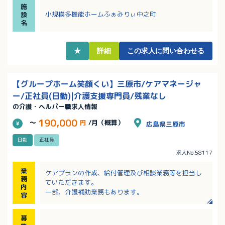
施
チベーションアップにもつながります！
小規模多機能ホームふぁみりぃ中之町
設
・日勤のみで、基本残業なし！シフト制なので平日休
名
もあり、役所や病院を利用するのに便利です。
★
詳細
この求人に問い合わせる
【グループホーム笑顔くい】三原市/ケアマネージャ
ー/正社員(日勤)|介護支援専門員/残業なし
の介護・ヘルパー職求人情報
190,000
～
円
/月（概算）
広島県三原市
日勤
正社員
求人No.58117
業
ケアプランの作成、給付管理及び相談業務等を担当し
務
ていただきます。
内
一部、介護補助業務もあります。
容
募