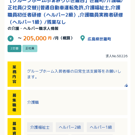
【グループホームふぁみりぃ世羅西】世羅町/介護職/
正社員(2交替)|普通自動車運転免許,介護福祉士,介護
職員初任者研修（ヘルパー2級）,介護職員実務者研修
（ヘルパー1級）/残業なし
の介護・ヘルパー職求人情報
205,000
～
円
/月（概算）
広島県世羅町
2交替
正社員
求人No.58226
業
グループホーム入居者様の日常生活支援等をお願いし
務
内
ます。
容
募
集
介護職
職
種
募
介護福祉士
ヘルパー2級
ヘルパー1級
集
資