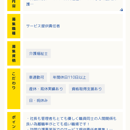
内
護
容
・他に、サービス提供責任者として、サービスの調
整・連絡等
募
※社用車または自分の車を使って、訪問していただき
集
サービス提供責任者
ます。
職
種
募
集
介護福祉士
資
格
こ
車通勤可
年間休日110日以上
だ
わ
り
産休・育休実績あり
資格取得支援あり
日・祝休み
ポ
・社長も管理者もとても優しく職員同士の人間関係も
イ
良い為離職率がとても低い職場です！
ン
・訪問介護事業所でのサービス提供責任者募集！