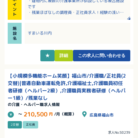
・建物内に複数の介護事業所が併設している複合施設
イ
です
ン
・残業ほぼなしの調理員・正社員求人！経験の浅い
ト
方、ブランクのある方も丁寧に指導します
・人材育成に力を入れており、研修も充実している職
施
場です。
すまいる川内
設
・賞与や退職金制度など福利厚生も充実！
名
・子育て中の従業員も多数活躍中の職場です
★
詳細
この求人に問い合わせる
【小規模多機能ホーム笑顔】福山市/介護職/正社員(2
交替)|普通自動車運転免許,介護福祉士,介護職員初任
者研修（ヘルパー2級）,介護職員実務者研修（ヘルパ
ー1級）/残業なし
の介護・ヘルパー職求人情報
210,500
～
円
/月（概算）
広島県福山市
2交替
正社員
求人No.58239