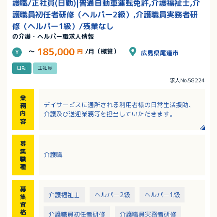
護職/正社員(日勤)|普通自動車運転免許,介護福祉士,介
護職員初任者研修（ヘルパー2級）,介護職員実務者研
修（ヘルパー1級）/残業なし
の介護・ヘルパー職求人情報
185,000
～
円
/月（概算）
広島県尾道市
日勤
正社員
求人No.58224
業
デイサービスに通所される利用者様の日常生活援助、
務
内
介護及び送迎業務等を担当していただきます。
容
募
集
介護職
職
種
募
介護福祉士
ヘルパー2級
ヘルパー1級
集
資
格
介護職員初任者研修
介護職員実務者研修