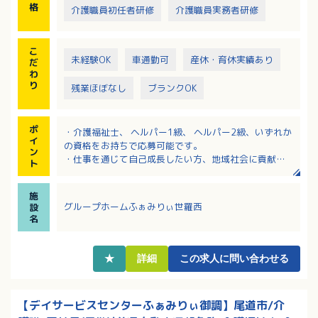
格
介護職員初任者研修
介護職員実務者研修
こ
未経験OK
車通勤可
産休・育休実績あり
だ
わ
り
残業ほぼなし
ブランクOK
ポ
・介護福祉士、 ヘルパー1級、 ヘルパー2級、いずれか
イ
の資格をお持ちで応募可能です。
ン
・仕事を通じて自己成長したい方、地域社会に貢献し
ト
たい方大歓迎！
・未経験やブランクがある方でもOKです。入社後、キ
施
ャリアに合わせて研修・教育を実施します。
グループホームふぁみりぃ世羅西
設
・年間賞与3か月分！昇給もしっかり対応されるのでモ
名
チベーションアップにもつながります！
・「定年後も介護・医療の仕事に携わりたい」という
想いに応えられるよう、再雇用制度を導入していま
★
詳細
この求人に問い合わせる
す。
【デイサービスセンターふぁみりぃ御調】尾道市/介