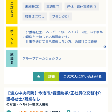
こ
未経験OK
車通勤可
産休・育休実績あり
だ
わ
り
残業ほぼなし
ブランクOK
ポ
・介護福祉士、 ヘルパー1級、 ヘルパー2級、いずれか
イ
の資格をお持ちで応募可能です。
ン
・仕事を通じて自己成長したい方、地域社会に貢献し
ト
たい方大歓迎！
・未経験やブランクがある方でもOKです。入社後、キ
施
ャリアに合わせて研修・教育を実施します。
グループホームふぁみりぃ
設
・年間賞与3か月分！昇給もしっかり対応されるのでモ
名
チベーションアップにもつながります！
・「定年後も介護・医療の仕事に携わりたい」という
想いに応えられるよう、再雇用制度を導入していま
★
詳細
この求人に問い合わせる
す。
【波方中央病院】今治市/看護助手/正社員(2交替)|介
護福祉士/残業なし
の介護・ヘルパー職求人情報