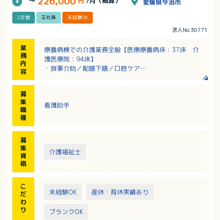
226,000
～
円
/月（概算）
愛媛県今治市
2交替
正社員
未経験OK
求人No.30771
業
療養病棟での介護業務全般【医療療養病床：37床 介
務
護医療院：94床】
内
・食事介助／配膳下膳／口腔ケア
容
・排泄介助／トイレ介助／オムツ交換
・ベッドメイキングやシーツ交換などの環境整備
募
・入浴介助／着脱介助／清拭
集
看護助手
・体位変換／移乗介助
職
・検査室やリハビリ室への移送・付添い
種
※介護医療院へ配属の可能性あります
募
集
介護福祉士
資
格
こ
未経験OK
産休・育休実績あり
だ
わ
り
ブランクOK