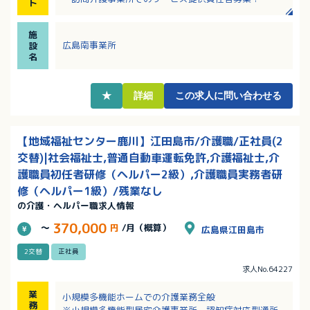
ト
・訪問介護経験者、または施設介護経験者の経験があ
る方なら応募可能です！
施
・基本土日祝休み！（土曜日は月1回程度出勤あり）
広島南事業所
設
・永年勤続表彰制度、職員紹介制度等あり！
名
・転勤なし！地元に根ざして長期的に働けます！
・資格取得御祝い金制度、資格取得キャッシュバック
制度あり！
★
詳細
この求人に問い合わせる
・産休・育休取得実績あり！ライフステージに変化が
あっても安心して長く働けます！
【地域福祉センター鹿川】江田島市/介護職/正社員(2
交替)|社会福祉士,普通自動車運転免許,介護福祉士,介
護職員初任者研修（ヘルパー2級）,介護職員実務者研
修（ヘルパー1級）/残業なし
の介護・ヘルパー職求人情報
370,000
～
円
/月（概算）
広島県江田島市
2交替
正社員
求人No.64227
業
小規模多機能ホームでの介護業務全般
務
※小規模多機能型居宅介護事業所、認知症対応型通所