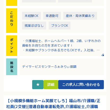
こ
未経験OK
車通勤可
産休・育休実績あり
だ
わ
り
残業ほぼなし
ブランクOK
ポ
・介護福祉士、ホームヘルパー１級、2級、いずれかの
イ
資格をお持ちの方を求めています！
ン
・未経験やブランクがある方でもOKです。入社後、キ
ト
ャリアに合わせて研修・教育を実施します。
・日勤のみの勤務で基本残業なし！日曜日は休みなの
施
でプライベートの予定が立てやすいです。
デイサービスセンターふぁみりぃ御調
設
・年間賞与3か月分！昇給もしっかり対応されるのでモ
名
チベーションアップにもつながります！
・「定年後も介護・医療の仕事に携わりたい」という
想いに応えられるよう、再雇用制度を導入していま
★
詳細
この求人に問い合わせる
す。
【小規模多機能ホーム笑顔てしろ】福山市/介護職/正
社員(2交替)|普通自動車運転免許,介護福祉士,介護職