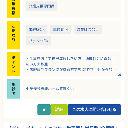
集
介護支援専門員
資
格
こ
未経験OK
車通勤可
残業ほぼなし
だ
わ
り
ブランクOK
ポ
・仕事を通じて自己成長したい方、地域社会に貢献し
イ
たい方大歓迎！
ン
・未経験やブランクがある方でもOKです。分からない
ト
ことは丁寧に指導いたします。
・年間賞与3か月分！昇給もしっかり対応されるのでモ
施
チベーションアップにもつながります！
小規模多機能ホーム笑顔くい
設
・日勤のみで、基本残業なし！シフト制なので平日休
名
もあり、役所や病院を利用するのに便利です。
★
詳細
この求人に問い合わせる