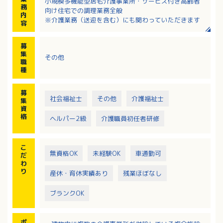
小規模多機能型居宅介護事業所・サービス付き高齢者
務
向け住宅での調理業務全般
内
※介護業務（送迎を含む）にも関わっていただきます
容
募
集
その他
職
種
募
社会福祉士
その他
介護福祉士
集
資
格
ヘルパー2級
介護職員初任者研修
こ
無資格OK
未経験OK
車通勤可
だ
わ
り
産休・育休実績あり
残業ほぼなし
ブランクOK
ポ