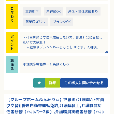
こ
車通勤可
未経験OK
産休・育休実績あり
だ
わ
り
残業ほぼなし
ブランクOK
ポ
・仕事を通じて自己成長したい方、地域社会に貢献し
イ
たい方大歓迎！
ン
・未経験やブランクがある方でもOKです。入社後、キ
ト
ャリアに合わせて研修・教育を実施します。
・年間賞与3ヶ月分！昇給もしっかり対応されるのでモ
施
チベーションアップにもつながります！
小規模多機能ホーム笑顔てしろ
設
・「定年後も介護・医療の仕事に携わりたい」という
名
想いに応えられるよう、再雇用制度を導入していま
す。
★
詳細
この求人に問い合わせる
【グループホームふぁみりぃ】世羅町/介護職/正社員
(2交替)|普通自動車運転免許,介護福祉士,介護職員初
任者研修（ヘルパー2級）,介護職員実務者研修（ヘル