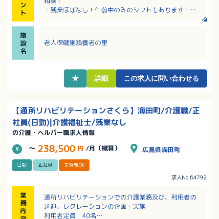
相談！
ン
・残業ほぼなし！午前中のみのシフトもあります！
ト
・介護経験がある方は優遇！未経験者も歓迎です！し
っかりした指導体制と教育マニュアルがあり安心！
施
・財形貯蓄制度や退職金制度など、福利厚生充実！
老人保健施設養老の里
設
・入居可能住宅あり！遠方からのご応募もご相談くだ
名
さい！
・マイカー通勤可！無料駐車場完備！
★
詳細
この求人に問い合わせる
【通所リハビリテーションさくら】海田町/介護職/正
社員(日勤)|介護福祉士/残業なし
の介護・ヘルパー職求人情報
238,500
～
円
/月（概算）
広島県海田町
日勤
正社員
未経験OK
求人No.64792
業
通所リハビリテーションでの介護業務及び、利用者の
務
送迎、レクレーションの企画・実施
内
利用者定員：40名
容