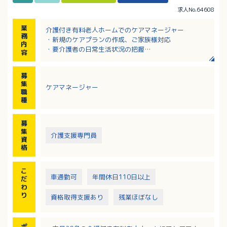
求人No.64608
業
介護付き有料老人ホームでのケアマネージャー
務
・新規のケアプランの作成、ご家族様対応
内
・要介護者の日常生活状況の把握
容
・一般介護職員とのミーティング
・介護現場業務など
募
集
ケアマネージャー
職
種
募
集
介護支援専門員
資
格
こ
車通勤可
年間休日110日以上
だ
わ
り
資格取得支援あり
残業ほぼなし
ポ