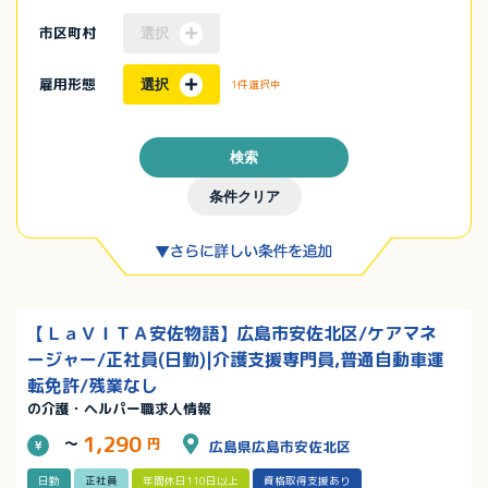
市区町村
選択
雇用形態
選択
1件選択中
検索
条件クリア
【ＬａＶＩＴＡ安佐物語】広島市安佐北区/ケアマネ
ージャー/正社員(日勤)|介護支援専門員,普通自動車運
転免許/残業なし
の介護・ヘルパー職求人情報
1,290
～
円
広島県広島市安佐北区
日勤
正社員
年間休日110日以上
資格取得支援あり