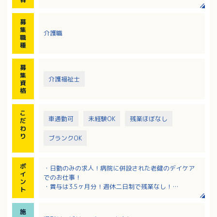
送迎車は複数車種あり（応相談）
募
集
介護職
職
種
募
集
介護福祉士
資
格
こ
車通勤可
未経験OK
残業ほぼなし
だ
わ
り
ブランクOK
ポ
・日勤のみの求人！病院に併設された老健のデイケア
イ
でのお仕事！
ン
・賞与は3.5ヶ月分！週休二日制で残業なし！
ト
・海田市駅から徒歩圏内、通勤便利！車通勤も可能で
す！
施
・病院と併設された施設、安心のバックアップ体制！