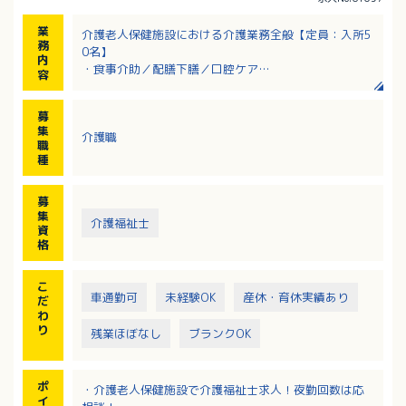
業
介護老人保健施設における介護業務全般【定員：入所5
務
0名】
内
・食事介助／配膳下膳／口腔ケア
容
・排泄介助／トイレ介助／オムツ交換
・ベッドメイキングやシーツ交換、清掃などの環境整
募
備
集
介護職
・入浴介助／着脱介助／清拭
職
・移動介助／移乗介助
種
・レクリエーションの企画と実施
※未経験者の方については、最初の1～2ヶ月間は介護
募
補助から始めていただきます。
集
介護福祉士
（クリーニング検品・昼食準備や後片づけ・入所者さ
資
んの見守りや話相手などの業務）
格
こ
車通勤可
未経験OK
産休・育休実績あり
だ
わ
り
残業ほぼなし
ブランクOK
ポ
・介護老人保健施設で介護福祉士求人！夜勤回数は応
イ