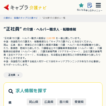
気になる
申し込み
メニュー
介護求人・転職のキャプラ介護ナビ
”正社員”の介護求人一覧
”正社員”
の介護・ヘルパー職求人・転職情報
”正社員”の介護・ヘルパー職求人情報は
2,067件
を一般公開しています。
中国・四国地方の介護求人・転職情報なら「キャプラ介護ナビ」にお任せください。
岡山・広島・香川・愛媛などの介護求人情報が満載！介護・ヘルパー系の希望職種から探し
たり、勤務地・地域から探したり、介護福祉士や介護職員実務者研修（ヘルパー1級）、介護
職員初任者研修（ヘルパー2級）、介護支援専門員（ケアマネージャー）、主任介護支援専門
員（主任ケアマネージャー）、社会福祉士、社会福祉主事任用などの保有資格から探したり
することができます。
中国・四国地方に展開する総合人材サービス会社キャリアプランニングがあなたの仕事探し
をサポートいたします。
正社員 ×
求人情報を探す
岡山県
広島県
香川県
愛媛県
県