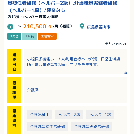
員初任者研修（ヘルパー2級）,介護職員実務者研修
（ヘルパー1級）/残業なし
の介護・ヘルパー職求人情報
210,500
～
円
/月（概算）
広島県福山市
2交替
正社員
未経験OK
求人No.60971
業
小規模多機能ホームの利用者様への介護・日常生活援
務
内
助・送迎業務等を担当していただきます。
容
募
集
介護職
職
種
募
介護福祉士
ヘルパー2級
ヘルパー1級
集
資
格
介護職員初任者研修
介護職員実務者研修