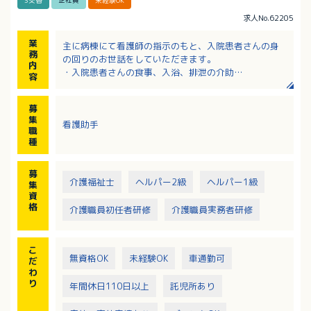
3交替
正社員
未経験OK
求人No.62205
業
主に病棟にて看護師の指示のもと、入院患者さんの身
務
の回りのお世話をしていただきます。
内
・入院患者さんの食事、入浴、排泄の介助
容
・シーツ交換やベッドメイキング
・病棟（病室）の美化、整理等
募
・看護師など他職種との連携
集
看護助手
・病院メッセンジャー業務
職
種
募
介護福祉士
ヘルパー2級
ヘルパー1級
集
資
格
介護職員初任者研修
介護職員実務者研修
こ
無資格OK
未経験OK
車通勤可
だ
わ
り
年間休日110日以上
託児所あり