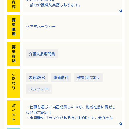
内
一部の介護補助業務もあります。
容
募
集
ケアマネージャー
職
種
募
集
介護支援専門員
資
格
こ
未経験OK
車通勤可
残業ほぼなし
だ
わ
り
ブランクOK
ポ
・仕事を通じて自己成長したい方、地域社会に貢献し
イ
たい方大歓迎！
ン
・未経験やブランクがある方でもOKです。分からない
ト
ことは丁寧に指導いたします。
・年間賞与3か月分！昇給もしっかり対応されるのでモ