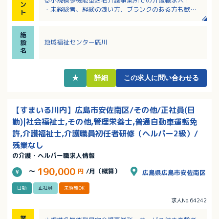
ン
・未経験者、経験の浅い方、ブランクのある方も歓
ト
迎！丁寧な指導あり！
・夜勤手当4回分など各種手当込みで月給21万円～35
施
万円以上も可能！
地域福祉センター鹿川
設
・残業ほぼなし！日・祝の出勤には別途手当が支給さ
名
れます
・子育て中の従業員など、様々な方が活躍中！プライ
ベートと両立しやすい職場！
★
詳細
この求人に問い合わせる
【すまいる川内】広島市安佐南区/その他/正社員(日
勤)|社会福祉士,その他,管理栄養士,普通自動車運転免
許,介護福祉士,介護職員初任者研修（ヘルパー2級）/
残業なし
の介護・ヘルパー職求人情報
190,000
～
円
/月（概算）
広島県広島市安佐南区
日勤
正社員
未経験OK
求人No.64242
業