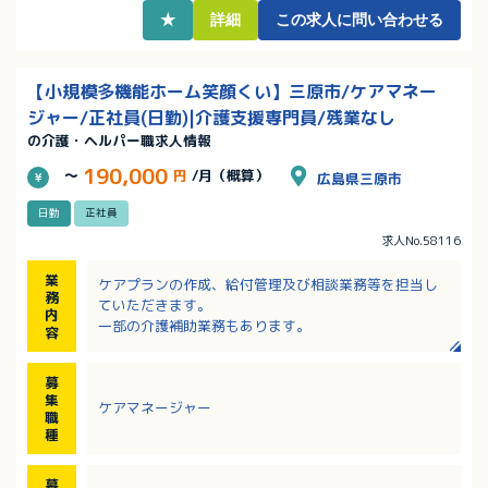
★
詳細
この求人に問い合わせる
【小規模多機能ホーム笑顔くい】三原市/ケアマネー
ジャー/正社員(日勤)|介護支援専門員/残業なし
の介護・ヘルパー職求人情報
190,000
～
円
/月（概算）
広島県三原市
日勤
正社員
求人No.58116
業
ケアプランの作成、給付管理及び相談業務等を担当し
務
ていただきます。
内
一部の介護補助業務もあります。
容
募
集
ケアマネージャー
職
種
募