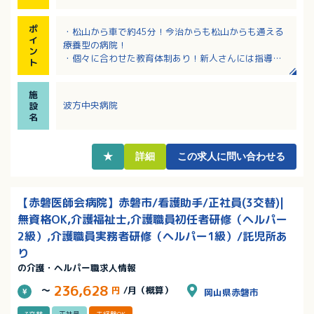
ポ
・松山から車で約45分！今治からも松山からも通える
イ
療養型の病院！
ン
・個々に合わせた教育体制あり！新人さんには指導係
ト
のサポートがあります！
・定着率！長く働ける職場です！
施
・単身用の住宅有ります！
波方中央病院
設
名
★
詳細
この求人に問い合わせる
【赤磐医師会病院】赤磐市/看護助手/正社員(3交替)|
無資格OK,介護福祉士,介護職員初任者研修（ヘルパー
2級）,介護職員実務者研修（ヘルパー1級）/託児所あ
り
の介護・ヘルパー職求人情報
236,628
～
円
/月（概算）
岡山県赤磐市