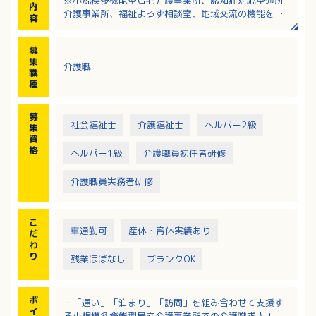
内
介護事業所、福祉よろず相談室、地域交流の機能を持
容
った地域に密着した事業所です
募
集
介護職
職
種
募
社会福祉士
介護福祉士
ヘルパー2級
集
資
格
ヘルパー1級
介護職員初任者研修
介護職員実務者研修
こ
車通勤可
産休・育休実績あり
だ
わ
り
残業ほぼなし
ブランクOK
ポ
・「通い」「泊まり」「訪問」を組み合わせて支援す
イ
る小規模多機能型居宅介護事業所での介護職求人！