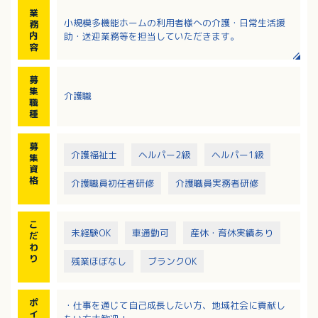
業
小規模多機能ホームの利用者様への介護・日常生活援
務
内
助・送迎業務等を担当していただきます。
容
募
集
介護職
職
種
募
介護福祉士
ヘルパー2級
ヘルパー1級
集
資
格
介護職員初任者研修
介護職員実務者研修
こ
未経験OK
車通勤可
産休・育休実績あり
だ
わ
り
残業ほぼなし
ブランクOK
ポ
・仕事を通じて自己成長したい方、地域社会に貢献し
イ