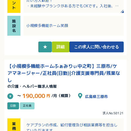
たい方大歓迎！
ン
・未経験やブランクがある方でもOKです。入社後、キ
ト
ャリアに合わせて研修・教育を実施します。
・年間賞与3か月分！昇給もしっかり対応されるのでモ
施
チベーションアップにもつながります！
小規模多機能ホーム笑顔
設
・「定年後も介護・医療の仕事に携わりたい」という
名
想いに応えられるよう、再雇用制度を導入していま
す。
★
詳細
この求人に問い合わせる
【小規模多機能ホームふぁみりぃ中之町】三原市/ケ
アマネージャー/正社員(日勤)|介護支援専門員/残業な
し
の介護・ヘルパー職求人情報
190,000
～
円
/月（概算）
広島県三原市
日勤
正社員
求人No.58121
業
ケアプランの作成、給付管理及び相談業務等を担当し
務
ていただきます。