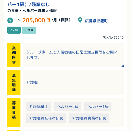
パー1級）/残業なし
の介護・ヘルパー職求人情報
205,000
～
円
/月（概算）
広島県世羅町
2交替
正社員
求人No.58240
業
グループホームで入居者様の日常生活支援等をお願い
務
内
します。
容
募
集
介護職
職
種
募
介護福祉士
ヘルパー2級
ヘルパー1級
集
資
格
介護職員初任者研修
介護職員実務者研修