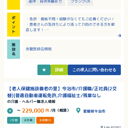
産休・育休実績あり
ブランクOK
ポ
・免許・資格不問！経験がなくてもご応募ください！
イ
・患者さんの気持ちにより添って介助のできる方を歓
ン
迎します！
ト
・賞与金額は前年度実績で計4.4ヶ月分
・院内保育施設あり（0歳児から保育可・週2回／夜間
施
勤務時利用可能）
赤磐医師会病院
設
名
★
詳細
この求人に問い合わせる
【老人保健施設養老の里】今治市/介護職/正社員(2交
替)|普通自動車運転免許,介護福祉士/残業なし
の介護・ヘルパー職求人情報
229,000
～
円
/月（概算）
愛媛県今治市
2交替
正社員
未経験OK
求人No.61097