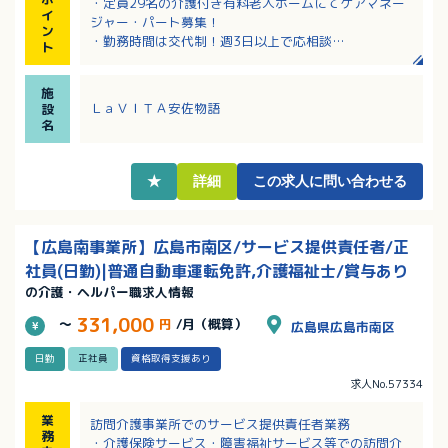
・定員29名の介護付き有料老人ホームにてケアマネー
イ
ジャー・パート募集！
ン
・勤務時間は交代制！週3日以上で応相談
ト
・ケアマネージャーとしての実務経験者歓迎！
・新規オープンの職場でオープニングスタッフとして
施
働くチャンス！
ＬａＶＩＴＡ安佐物語
設
・勤務日数・時間などいろいろご相談できる職場で
名
す！学校行事・家事・育児の都合にも理解がありま
す！
★
詳細
この求人に問い合わせる
【広島南事業所】広島市南区/サービス提供責任者/正
社員(日勤)|普通自動車運転免許,介護福祉士/賞与あり
の介護・ヘルパー職求人情報
331,000
～
円
/月（概算）
広島県広島市南区
日勤
正社員
資格取得支援あり
求人No.57334
業
訪問介護事業所でのサービス提供責任者業務
務
・介護保険サービス・障害福祉サービス等での訪問介