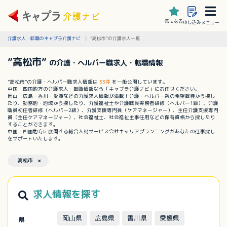
気になる
申し込み
メニュー
介護求人・転職のキャプラ介護ナビ
”高松市”の介護求人一覧
”高松市”
の介護・ヘルパー職求人・転職情報
”高松市”の介護・ヘルパー職求人情報は
33件
を一般公開しています。
中国・四国地方の介護求人・転職情報なら「キャプラ介護ナビ」にお任せください。
岡山・広島・香川・愛媛などの介護求人情報が満載！介護・ヘルパー系の希望職種から探し
たり、勤務地・地域から探したり、介護福祉士や介護職員実務者研修（ヘルパー1級）、介護
職員初任者研修（ヘルパー2級）、介護支援専門員（ケアマネージャー）、主任介護支援専門
員（主任ケアマネージャー）、社会福祉士、社会福祉主事任用などの保有資格から探したり
することができます。
中国・四国地方に展開する総合人材サービス会社キャリアプランニングがあなたの仕事探し
をサポートいたします。
高松市 ×
求人情報を探す
岡山県
広島県
香川県
愛媛県
県