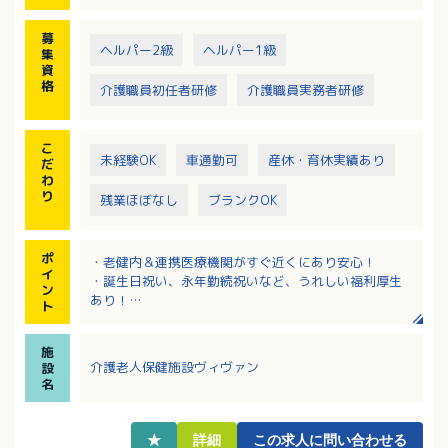
【一日のスケジュール】
8:30ご自宅までお迎え→9:30健康チェック→10:00入
募
浴→リハビリ（個別プログラム）→12:00口腔体操→昼
ヘルパー2級
ヘルパー1級
集
食→口腔ケア
資
→13:00ティータイム→13:30趣味活動→集団リハビ
格
介護職員初任者研修
介護職員実務者研修
リ・個別リハビリ→レクリエーション→15:30おやつ→
16:00ご自宅までお送り
こ
未経験OK
車通勤可
産休・育休実績あり
だ
わ
り
残業ほぼなし
ブランクOK
ポ
・老健内＆連携医療機関がすぐ近くにあり安心！
イ
・誕生日祝い、永年勤続祝いなど、うれしい福利厚生
ン
あり！
ト
・退職金・退職金共済・財形など、充実しています！
・日勤＆日曜休みでプライベートとの両立がしやすい
施
勤務体制！
介護老人保健施設ヴィヴァン
設
・学校行事等の考慮あり！子育て中の方も働きやすい
名
環境です。
・幅広い年齢層の方々が活躍中！
★
詳細
この求人に問い合わせる