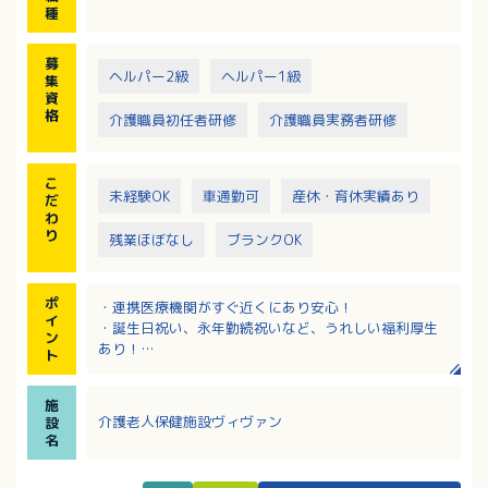
※夜勤：看護職1名、介護職2名の計3名で対応
種
【一日のスケジュール】
募
6:00起床→7:45朝食→8:15口腔ケア→9:30リハビリ
ヘルパー2級
ヘルパー1級
集
→11:00レクリエーション→11:45昼食→12:15口腔ケ
資
ア
格
介護職員初任者研修
介護職員実務者研修
→13:00入浴→15:00おやつ→16:00→PT／OTの集団
レク→17:00夕食→18:00口腔ケア→20:00消灯
こ
未経験OK
車通勤可
産休・育休実績あり
だ
わ
り
残業ほぼなし
ブランクOK
ポ
・連携医療機関がすぐ近くにあり安心！
イ
・誕生日祝い、永年勤続祝いなど、うれしい福利厚生
ン
あり！
ト
・退職金・退職金共済・財形など、制度が充実してい
ます！
施
・幅広い年齢層の方々が活躍中！
介護老人保健施設ヴィヴァン
設
・学校行事等の考慮あり！子育て中の方も働きやすい
名
環境です。
・残業1ヶ月1時間以内！無理なく働けます！