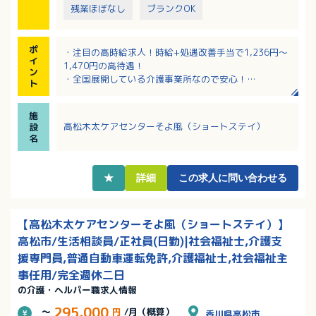
残業ほぼなし
ブランクOK
ポ
・注目の高時給求人！時給+処遇改善手当で1,236円～
イ
1,470円の高待遇！
ン
・全国展開している介護事業所なので安心！
ト
・木太東口駅より徒歩10分の立地！交通費の上限はあ
りません
施
・勤務時間や日数は相談可能！まずはご希望を教えて
高松木太ケアセンターそよ風（ショートステイ）
設
ください
名
・入職後は先輩職員が付いて研修してくださるので安
心
★
詳細
この求人に問い合わせる
【高松木太ケアセンターそよ風（ショートステイ）】
高松市/生活相談員/正社員(日勤)|社会福祉士,介護支
援専門員,普通自動車運転免許,介護福祉士,社会福祉主
事任用/完全週休二日
の介護・ヘルパー職求人情報
295,000
～
円
/月（概算）
香川県高松市