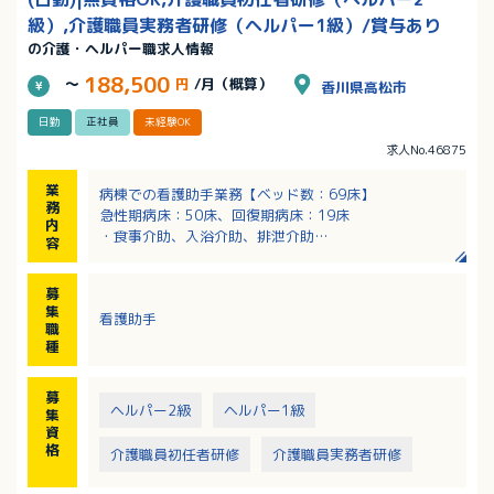
級）,介護職員実務者研修（ヘルパー1級）/賞与あり
の介護・ヘルパー職求人情報
188,500
～
円
/月（概算）
香川県高松市
日勤
正社員
未経験OK
求人No.46875
業
病棟での看護助手業務【ベッド数：69床】
務
急性期病床：50床、回復期病床：19床
内
・食事介助、入浴介助、排泄介助
容
・病室回りの環境整理
・患者様の日常生活全般の介護業務
募
・リハビリの補助業務 他
集
看護助手
職
種
募
ヘルパー2級
ヘルパー1級
集
資
格
介護職員初任者研修
介護職員実務者研修