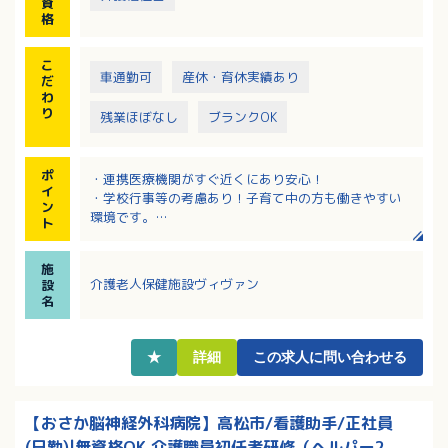
資
ア
格
→13:00入浴→15:00おやつ→16:00→PT／OTの集団
レク→17:00夕食→18:00口腔ケア→20:00消灯
こ
車通勤可
産休・育休実績あり
だ
わ
り
残業ほぼなし
ブランクOK
ポ
・連携医療機関がすぐ近くにあり安心！
イ
・学校行事等の考慮あり！子育て中の方も働きやすい
ン
環境です。
ト
・残業1ヶ月1時間以内！無理なく働けます！
・誕生日祝い、永年勤続祝いなど、うれしい福利厚生
施
あり！
介護老人保健施設ヴィヴァン
設
・退職金・退職金共済・財形など、制度が充実してい
名
ます！
・幅広い年齢層の方々が活躍中！
★
詳細
この求人に問い合わせる
【おさか脳神経外科病院】高松市/看護助手/正社員
(日勤)|無資格OK,介護職員初任者研修（ヘルパー2