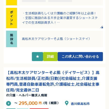
ポ
・生活相談員もしくは介護職のご経験3年以上必須！
イ
・全国に施設のある大手企業が運営するショートステ
ン
イでの生活相談員求人！
ト
・月額252,000円～287,000円（定額手当含む）
・各種手当あり！精勤手当や特別報酬制度など、頑張
施
りがきちんと評価される法人です
高松木太ケアセンターそよ風（ショートステイ）
設
・退職金制度、リフレッシュ休暇など、福利厚生も充
名
実！
★
詳細
この求人に問い合わせる
【高松木太ケアセンターそよ風（デイサービス）】高
松市/生活相談員/正社員(日勤)|社会福祉士,介護支援
専門員,普通自動車運転免許,介護福祉士,社会福祉主事
任用/完全週休二日
の介護・ヘルパー職求人情報
295,000
～
円
/月（概算）
香川県高松市