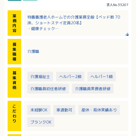
求人No.33207
業
特養養護老人ホームでの介護業務全般【ベッド数 70
務
床、ショートステイ定員20名】
内
・健康チェック
容
・リハビリ補助
・入浴介助、食事介助、排泄介助
募
・レクリエーションなど
集
介護職
職
種
募
介護福祉士
ヘルパー2級
ヘルパー1級
集
資
格
介護職員初任者研修
介護職員実務者研修
こ
未経験OK
車通勤可
産休・育休実績あり
だ
わ
り
ブランクOK