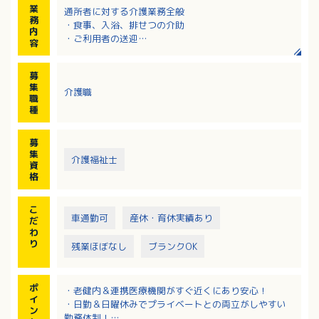
業
通所者に対する介護業務全般
務
・食事、入浴、排せつの介助
内
・ご利用者の送迎
容
・レクリエーションの実施など
※定員：30名（平均利用者：22名程度）
募
※社用車：軽四
集
介護職
※エリア：高松市内
職
種
【一日のスケジュール】
8:30ご自宅までお迎え→9:30健康チェック→10:00入
募
浴→リハビリ（個別プログラム）→12:00口腔体操→昼
集
介護福祉士
食→口腔ケア
資
→13:00ティータイム→13:30趣味活動→集団リハビ
格
リ・個別リハビリ→レクリエーション→15:30おやつ→
16:00ご自宅までお送り
こ
車通勤可
産休・育休実績あり
だ
わ
り
残業ほぼなし
ブランクOK
ポ
・老健内＆連携医療機関がすぐ近くにあり安心！
イ
・日勤＆日曜休みでプライベートとの両立がしやすい
ン
勤務体制！