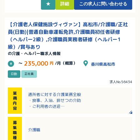
★
詳細
この求人に問い合わせる
【介護老人保健施設ヴィヴァン】高松市/介護職/正社
員(日勤)|普通自動車運転免許,介護職員初任者研修
（ヘルパー2級）,介護職員実務者研修（ヘルパー1
級）/賞与あり
の介護・ヘルパー職求人情報
235,000
～
円
/月（概算）
香川県高松市
日勤
正社員
求人No.56434
業
通所者に対する介護業務全般
務
・食事、入浴、排せつの介助
内
・ご利用者の送迎
容
・レクリエーションの実施など
※定員：30名（平均利用者：22名程度）
募
※社用車：軽四
集
介護職
※エリア：高松市内
職
種