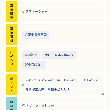
・代行申請等（車移動 社用車利用：軽AT）
募
集
ケアマネージャー
職
種
募
集
介護支援専門員
資
格
こ
車通勤可
産休・育休実績あり
だ
わ
り
残業ほぼなし
ポ
・居宅でケアマネ業務に集中したい方におすすめの求
イ
人！
ン
・福利厚生充実！各種手当あり！
ト
・日曜日+他での週休2日！
・お子様の学校行事も考慮しています！
施
・残業ほぼなし！プライベートとの両立も図りやす
ヴィヴァンケアセンター
設
い！
名