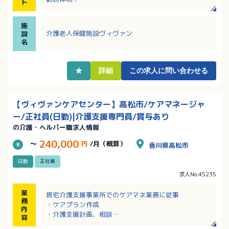
ト
・学校行事等の考慮あり！子育て中の方も働きやすい
環境です。
施
・幅広い年齢層の方々が活躍中！
介護老人保健施設ヴィヴァン
設
・誕生日祝い、永年勤続祝いなど、うれしい福利厚生
名
あり！
・退職金・退職金共済・財形など、充実しています！
★
詳細
この求人に問い合わせる
【ヴィヴァンケアセンター】高松市/ケアマネージャ
ー/正社員(日勤)|介護支援専門員/賞与あり
の介護・ヘルパー職求人情報
240,000
～
円
/月（概算）
香川県高松市
日勤
正社員
求人No.45235
業
居宅介護支援事業所でのケアマネ業務に従事
務
・ケアプラン作成
内
・介護支援計画、相談
容
・利用者、ご家庭からの相談対応