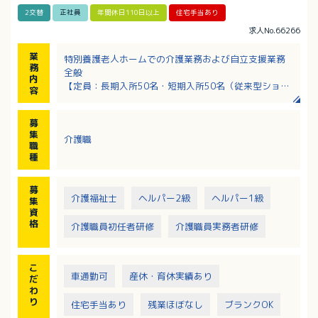
2交替
正社員
年間休日110日以上
住宅手当あり
求人No.66266
業
特別養護老人ホームでの介護業務および自立支援業務
務
全般
内
【定員：長期入所50名・短期入所50名（従来型ショー
容
トステイ32名＋ユニット型ショートステイ18名）】
・移動介助
募
・食事介助
集
介護職
・入浴介助
職
・排泄介助 など
種
募
介護福祉士
ヘルパー2級
ヘルパー1級
集
資
格
介護職員初任者研修
介護職員実務者研修
こ
車通勤可
産休・育休実績あり
だ
わ
り
住宅手当あり
残業ほぼなし
ブランクOK