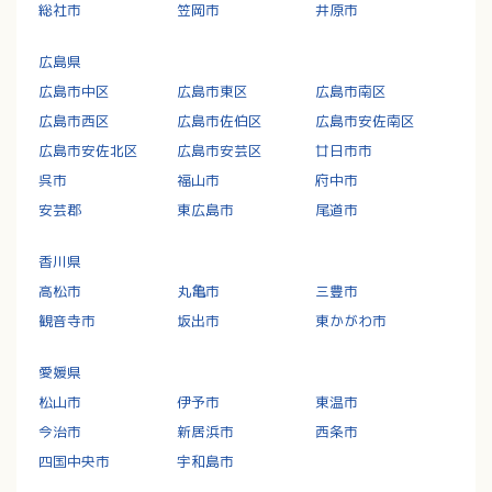
総社市
笠岡市
井原市
広島県
広島市中区
広島市東区
広島市南区
広島市西区
広島市佐伯区
広島市安佐南区
広島市安佐北区
広島市安芸区
廿日市市
呉市
福山市
府中市
安芸郡
東広島市
尾道市
香川県
高松市
丸亀市
三豊市
観音寺市
坂出市
東かがわ市
愛媛県
松山市
伊予市
東温市
今治市
新居浜市
西条市
四国中央市
宇和島市