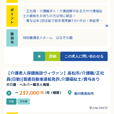
ポ
・正社員・介護職求人！介護経験がある方や介護福祉
イ
士の資格をお持ちの方は特に歓迎！
ン
・賞与は年2回支給で前年度実績3.8ヶ月分！昇給実績
ト
もあります！
・年間休日121日！月10日程度のお休みがあり、プラ
施
イベートと両立しやすい働き方です
特別養護老人ホーム はなぞの園
設
・各種手当充実！該当者には扶養手当や住宅手当など
名
家計にうれしい手当あり！
・マイカー通勤OKで無料駐車場も完備！
★
詳細
この求人に問い合わせる
【介護老人保健施設ヴィヴァン】高松市/介護職/正社
員(日勤)|普通自動車運転免許,介護福祉士/賞与あり
の介護・ヘルパー職求人情報
237,000
～
円
/月（概算）
香川県高松市
日勤
正社員
求人No.56433