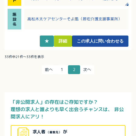
ト
します
・ケアマネージャー業務経験の浅い方、ブランクのあ
施
る方もご応募OK！しっかりした研修制度のある法人で
高松木太ケアセンターそよ風（居宅介護支援事業所）
設
す。
名
・退職金制度、産育休制度、リフレッシュ休暇など、
福利厚生も充実！
・交通費は実費で全額支給！マイカー通勤可能です！
★
詳細
この求人に問い合わせる
33件中21件～33件を表示
前へ
1
2
次へ
「非公開求人」の存在はご存知ですか？
理想の求人と誰よりも早く出会うチャンスは、
非公
開求人にアリ！
求人者
が
（募集先）