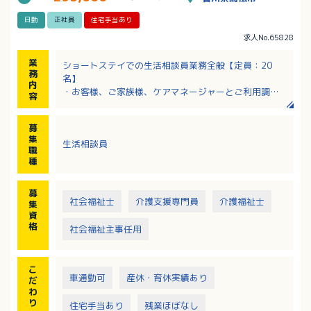
日勤
正社員
住宅手当あり
求人No.65828
業
ショートステイでの生活相談員業務全般【定員：20
務
名】
内
・お客様、ご家族様、ケアマネージャーとご利用調整
容
及び相談業務
・ご利用契約の締結
募
・各種書類作成（ケアプラン・ご利用報告など）
集
生活相談員
・居宅介護支援、病院、地域等への広報活動
職
・お客様のご利用状況把握（介護業務全般） など
種
※各種、書類作成は全てパソコン作業となります
募
社会福祉士
介護支援専門員
介護福祉士
集
資
格
社会福祉主事任用
こ
車通勤可
産休・育休実績あり
だ
わ
り
住宅手当あり
残業ほぼなし