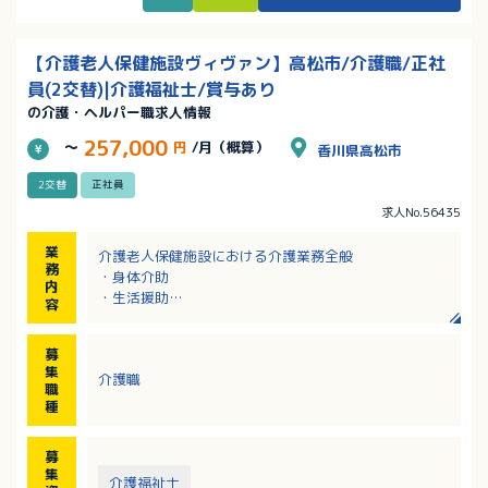
【介護老人保健施設ヴィヴァン】高松市/介護職/正社
員(2交替)|介護福祉士/賞与あり
の介護・ヘルパー職求人情報
257,000
～
円
/月（概算）
香川県高松市
2交替
正社員
求人No.56435
業
介護老人保健施設における介護業務全般
務
・身体介助
内
・生活援助
容
・疾病の予防、健康の維持増進を目的とした管理など
※定員：60名（1人部屋6室、2人部屋3室、4人部屋12
募
室）
集
介護職
※送迎：なし
職
※夜勤：看護職1名、介護職2名の計3名で対応
種
【一日のスケジュール】
募
6:00起床→7:45朝食→8:15口腔ケア→9:30リハビリ
集
介護福祉士
→11:00レクリエーション→11:45昼食→12:15口腔ケ