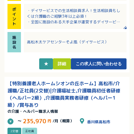
ポ
・デイサービスでの生活相談員求人！生活相談員もし
イ
くは介護職のご経験3年以上必須！
ン
・全国に施設のある大手企業が運営するデイサービス
ト
なので安心・安定！
・月額252,000円～287,000円（定額手当含む）
施
・各種手当あり！精勤手当や特別報酬制度など、頑張
高松木太ケアセンターそよ風（デイサービス）
設
りがきちんと評価される法人です
名
・退職金制度、リフレッシュ休暇など、福利厚生も充
実！
★
詳細
この求人に問い合わせる
【特別養護老人ホームシオンの丘ホーム】高松市/介
護職/正社員(2交替)|介護福祉士,介護職員初任者研修
（ヘルパー2級）,介護職員実務者研修（ヘルパー1
級）/賞与あり
の介護・ヘルパー職求人情報
235,970
～
円
/月（概算）
香川県高松市
2交替
正社員