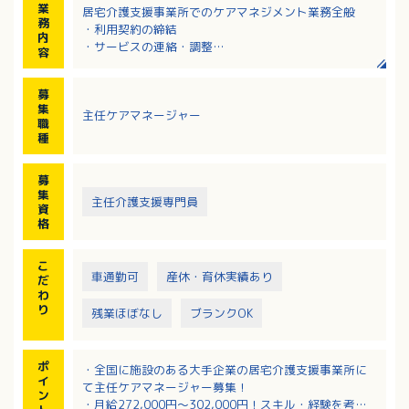
業
居宅介護支援事業所でのケアマネジメント業務全般
務
・利用契約の締結
内
・サービスの連絡・調整
容
・各種書類作成
・各種書類申請代行
募
・各種研修への参加（入職時、新任研修あり）
集
主任ケアマネージャー
・担当者会議
職
種
募
集
主任介護支援専門員
資
格
こ
車通勤可
産休・育休実績あり
だ
わ
り
残業ほぼなし
ブランクOK
ポ
・全国に施設のある大手企業の居宅介護支援事業所に
イ
て主任ケアマネージャー募集！
ン
・月給272,000円～302,000円！スキル・経験を考慮