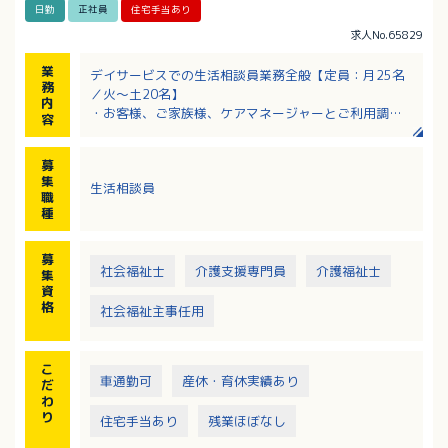
日勤
正社員
住宅手当あり
求人No.65829
業
デイサービスでの生活相談員業務全般【定員：月25名
務
／火～土20名】
内
・お客様、ご家族様、ケアマネージャーとご利用調整
容
及び相談業務
・ご利用契約の締結
募
・各種書類作成（ケアプラン・ご利用報告など）
集
生活相談員
・居宅介護支援、病院、地域等への広報活動
職
・お客様のご利用状況把握（介護業務全般） など
種
※各種、書類作成は全てパソコン作業となります
募
社会福祉士
介護支援専門員
介護福祉士
集
資
格
社会福祉主事任用
こ
車通勤可
産休・育休実績あり
だ
わ
り
住宅手当あり
残業ほぼなし