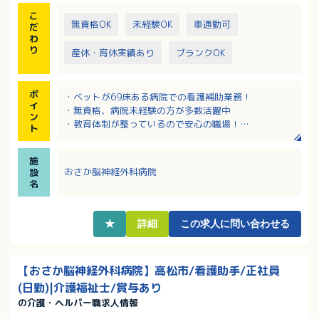
こ
無資格OK
未経験OK
車通勤可
だ
わ
り
産休・育休実績あり
ブランクOK
ポ
・ベットが69床ある病院での看護補助業務！
イ
・無資格、病院未経験の方が多数活躍中
ン
・教育体制が整っているので安心の職場！
ト
・幅広い世代の方々が活躍中！
・日勤のシフト勤務で、夜勤はありません
施
おさか脳神経外科病院
設
名
★
詳細
この求人に問い合わせる
【おさか脳神経外科病院】高松市/看護助手/正社員
(日勤)|介護福祉士/賞与あり
の介護・ヘルパー職求人情報