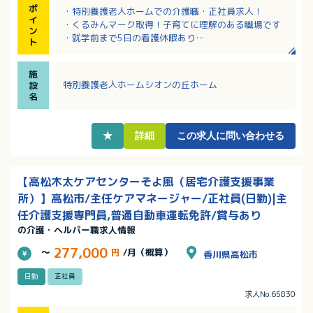
ポ
・特別養護老人ホームでの介護職・正社員求人！
イ
・くるみんマーク取得！子育てに理解のある職場です
ン
・就学前まで5日の看護休暇あり
ト
・賞与は高水準の4.20ヶ月！
・各種手当充実！福利厚生が整っている法人です
施
特別養護老人ホームシオンの丘ホーム
設
名
★
詳細
この求人に問い合わせる
【高松木太ケアセンターそよ風（居宅介護支援事業
所）】高松市/主任ケアマネージャー/正社員(日勤)|主
任介護支援専門員,普通自動車運転免許/賞与あり
の介護・ヘルパー職求人情報
277,000
～
円
/月（概算）
香川県高松市
日勤
正社員
求人No.65830