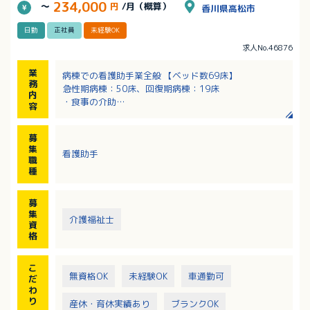
234,000
～
円
/月（概算）
香川県高松市
日勤
正社員
未経験OK
求人No.46876
業
病棟での看護助手業全般 【ベッド数69床】
務
急性期病棟：50床、回復期病棟：19床
内
・食事の介助
容
・入浴介助
・排泄介助
募
・病室回りの環境整理
集
看護助手
・患者様の日常生活全般の介護業務
職
・リハビリの補助業務
種
募
集
介護福祉士
資
格
こ
無資格OK
未経験OK
車通勤可
だ
わ
り
産休・育休実績あり
ブランクOK