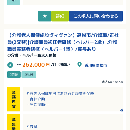
★
詳細
この求人に問い合わせる
【介護老人保健施設ヴィヴァン】高松市/介護職/正社
員(2交替)|介護職員初任者研修（ヘルパー2級）,介護
職員実務者研修（ヘルパー1級）/賞与あり
の介護・ヘルパー職求人情報
262,000
～
円
/月（概算）
香川県高松市
2交替
正社員
求人No.56436
業
介護老人保健施設における介護業務全般
務
・身体介助
内
・生活援助
容
・疾病の予防、健康の維持増進を目的とした管理など
※定員：60名（1人部屋6室、2人部屋3室、4人部屋12
募
室）
集
介護職
※送迎：なし
職