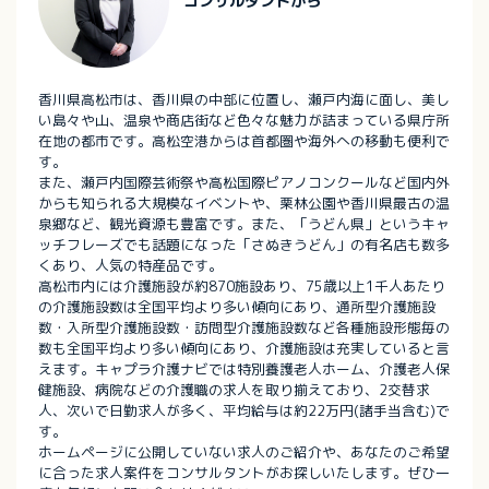
コンサルタントから
香川県高松市は、香川県の中部に位置し、瀬戸内海に面し、美し
い島々や山、温泉や商店街など色々な魅力が詰まっている県庁所
在地の都市です。高松空港からは首都圏や海外への移動も便利で
す。
また、瀬戸内国際芸術祭や高松国際ピアノコンクールなど国内外
からも知られる大規模なイベントや、栗林公園や香川県最古の温
泉郷など、観光資源も豊富です。また、「うどん県」というキャ
ッチフレーズでも話題になった「さぬきうどん」の有名店も数多
くあり、人気の特産品です。
高松市内には介護施設が約870施設あり、75歳以上1千人あたり
の介護施設数は全国平均より多い傾向にあり、通所型介護施設
数・入所型介護施設数・訪問型介護施設数など各種施設形態毎の
数も全国平均より多い傾向にあり、介護施設は充実していると言
えます。キャプラ介護ナビでは特別養護老人ホーム、介護老人保
健施設、病院などの介護職の求人を取り揃えており、2交替求
人、次いで日勤求人が多く、平均給与は約22万円(諸手当含む)で
す。
ホームページに公開していない求人のご紹介や、あなたのご希望
に合った求人案件をコンサルタントがお探しいたします。ぜひ一