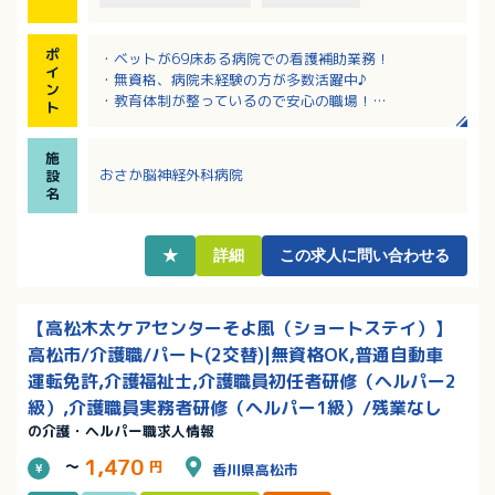
ポ
・ベットが69床ある病院での看護補助業務！
イ
・無資格、病院未経験の方が多数活躍中♪
ン
・教育体制が整っているので安心の職場！
ト
・幅広い世代の方々が活躍中！
・日勤シフトの勤務で、夜勤はありません
施
おさか脳神経外科病院
設
名
★
詳細
この求人に問い合わせる
【高松木太ケアセンターそよ風（ショートステイ）】
高松市/介護職/パート(2交替)|無資格OK,普通自動車
運転免許,介護福祉士,介護職員初任者研修（ヘルパー2
級）,介護職員実務者研修（ヘルパー1級）/残業なし
の介護・ヘルパー職求人情報
1,470
～
円
香川県高松市