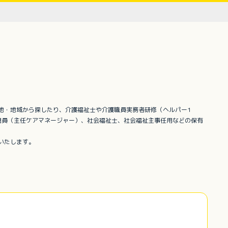
地・地域から探したり、介護福祉士や介護職員実務者研修（ヘルパー1
門員（主任ケアマネージャー）、社会福祉士、社会福祉主事任用などの保有
いたします。