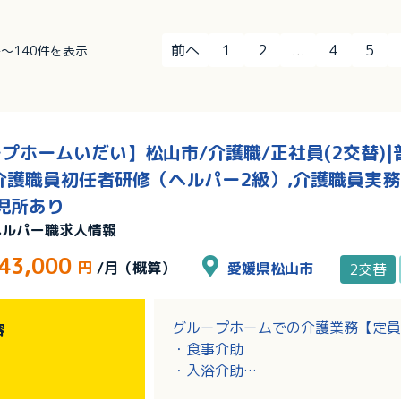
前へ
1
2
...
4
5
1件～140件を表示
プホームいだい】松山市/介護職/正社員(2交替)|
介護職員初任者研修（ヘルパー2級）,介護職員実
児所あり
ヘルパー職求人情報
43,000
円
/月（概算）
愛媛県松山市
2交替
グループホームでの介護業務【定員
容
・食事介助
・入浴介助
・排泄介助、トイレ誘導