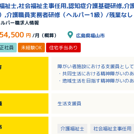
護福祉士,社会福祉主事任用,認知症介護基礎研修,
）,介護職員実務者研修（ヘルパー1級）/残業なし
ヘルパー職求人情報
54,500
円
/月（概算）
広島県福山市
正社員
未経験OK
住宅手当あり
障がい者施設における支援員として
容
・共同生活における精神障がいのあ
・地域生活を目指す精神障がいのあ
・障がい福祉サービスの申請書等の
・利用者様不調時の診察同行
・関係サービス機関との連絡調整等
種
生活支援員
※2026年9月新規オープン予定
格
介護福祉士
社会福祉主事任用