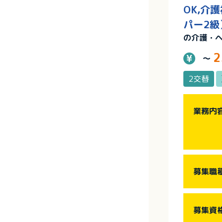
OK,介
パー2級
の介護・
2
～
2交替
業務内
募集職
募集資