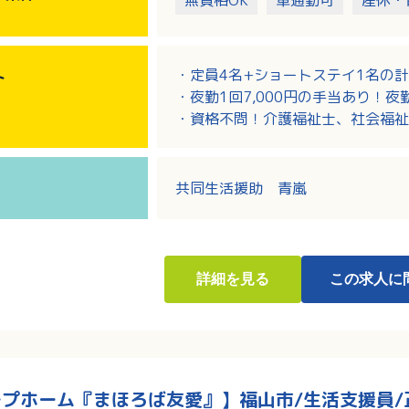
無資格OK
車通勤可
産休・
・定員4名+ショートステイ1名の
ト
・夜勤1回7,000円の手当あり！
・資格不問！介護福祉士、社会福祉
・時間外労働なし！16：00～翌1
共同生活援助 青嵐
詳細
を見る
この求人に
プホーム『まほろば友愛』】福山市/生活支援員/正