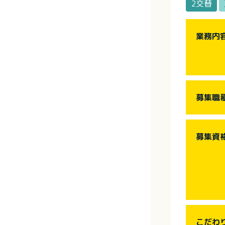
2交替
業務内
募集職
募集資
こだわ