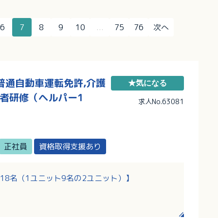
6
7
8
9
10
...
75
76
次へ
普通自動車運転免許,介護
★気になる
務者研修（ヘルパー1
求人No.63081
正社員
資格取得支援あり
18名（1ユニット9名の2ユニット）】