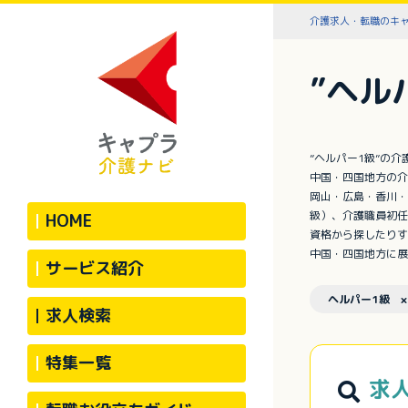
介護求人・転職のキ
”ヘル
”ヘルパー1級”の
中国・四国地方の介
岡山・広島・香川・
級）、介護職員初任
HOME
資格から探したりす
中国・四国地方に展
サービス紹介
ヘルパー1級 ×
求人検索
特集一覧
求