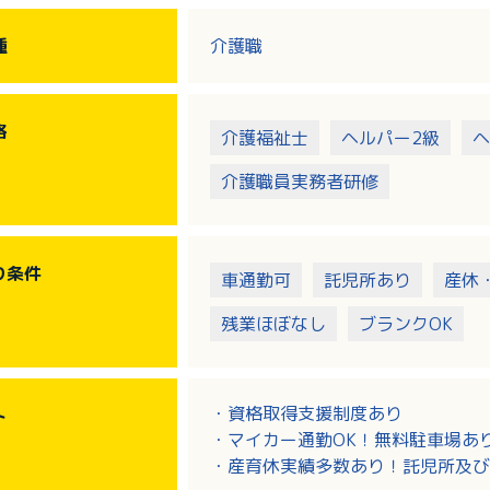
・衣服の着脱、移動介助
・レクリエーションの実施など
種
介護職
※担当はユニットごとに分かれます
格
介護福祉士
ヘルパー2級
ヘ
介護職員実務者研修
り
条件
車通勤可
託児所あり
産休
残業ほぼなし
ブランクOK
・資格取得支援制度あり
ト
・マイカー通勤OK！無料駐車場あ
・産育休実績多数あり！託児所及び