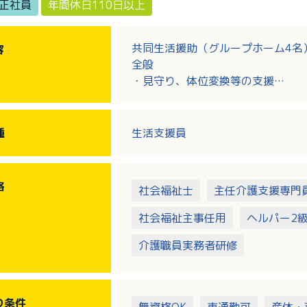
正社員
年間休日110日以上
共同生活援助（グループホーム4名
容
全般
・見守り、体位変換等の支援
・朝食の準備、食事の介助 ほか
種
生活支援員
格
社会福祉士
主任介護支援専門
社会福祉主事任用
ヘルパー2
介護職員実務者研修
り
条件