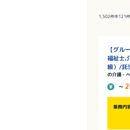
1,502件中12
【グルー
福祉士,
級）/託
の介護・
2
～
業務内