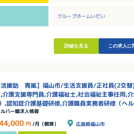
MAX5,000円／月）
・人間関係良好！和気あいあいとし
・複数の施設形態をもち、異動によ
グループホームいだい
詳細
を見る
この求人に
活援助 青嵐】福山市/生活支援員/正社員(2交替)
,介護支援専門員,介護福祉士,社会福祉主事任用,
）,認知症介護基礎研修,介護職員実務者研修（ヘル
ヘルパー職求人情報
44,000
円
/月（概算）
広島県福山市