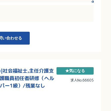
た職場です
るキャリアチェンジや環境変更も可能！
問い合わせる
|社会福祉士,主任介護支
★気になる
介護職員初任者研修（ヘル
求人No.66605
パー1級）/残業なし