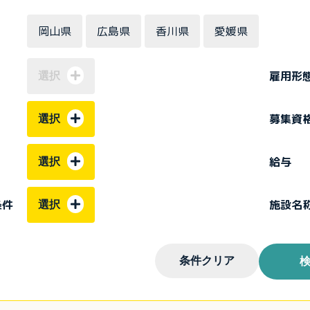
岡山県
広島県
香川県
愛媛県
雇用形
選択
募集資
選択
給与
選択
条件
施設名
選択
条件クリア