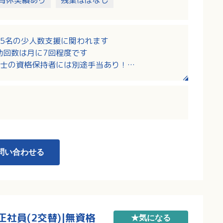
育休実績あり
残業ほぼなし
計5名の少人数支援に関われます
夜勤回数は月に7回程度です
士の資格保持者には別途手当あり！
0：00の間での月10回程度のシフト勤務！
問い合わせる
社員(2交替)|無資格
★気になる