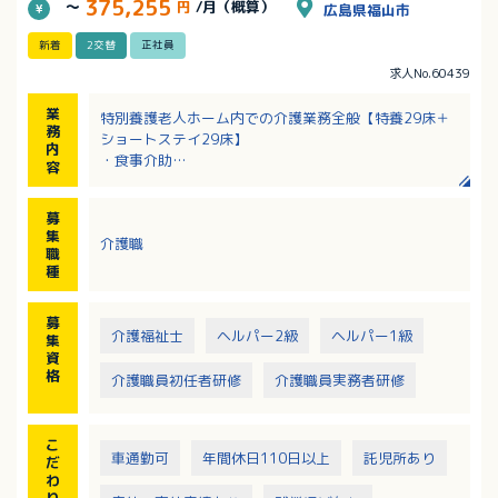
375,255
～
円
/月（概算）
広島県福山市
新着
2交替
正社員
求人No.60439
業
特別養護老人ホーム内での介護業務全般【特養29床＋
務
ショートステイ29床】
内
・食事介助
容
・排泄介助
・身の回りのお世話 等
募
集
介護職
職
種
募
介護福祉士
ヘルパー2級
ヘルパー1級
集
資
格
介護職員初任者研修
介護職員実務者研修
こ
車通勤可
年間休日110日以上
託児所あり
だ
わ
り