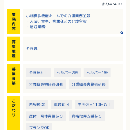
求人No.64011
業
小規模多機能ホームでの介護業務全般
務
・入浴、食事、排泄などの介護全般
内
・送迎業務
容
・訪問先での簡単な調理、掃除などの生活援助
・介護日誌の記入、ケアプランの作成補助など
募
※訪問介護はお弁当を温めたり、簡単な掃除をしたり
集
介護職
と滞在時間約30分程度でできることをお手伝いするの
職
で、難しい業務はありません。
種
募
介護福祉士
ヘルパー2級
ヘルパー1級
集
資
格
介護職員初任者研修
介護職員実務者研修
こ
未経験OK
車通勤可
年間休日110日以上
だ
わ
り
産休・育休実績あり
資格取得支援あり
ブランクOK