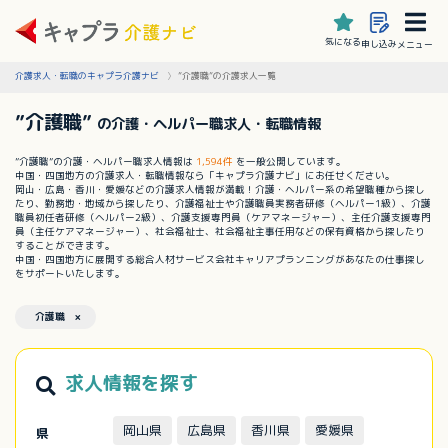
気になる
申し込み
メニュー
介護求人・転職のキャプラ介護ナビ
”介護職”の介護求人一覧
”介護職”
の介護・ヘルパー職求人・転職情報
”介護職”の介護・ヘルパー職求人情報は
1,594件
を一般公開しています。
中国・四国地方の介護求人・転職情報なら「キャプラ介護ナビ」にお任せください。
岡山・広島・香川・愛媛などの介護求人情報が満載！介護・ヘルパー系の希望職種から探し
たり、勤務地・地域から探したり、介護福祉士や介護職員実務者研修（ヘルパー1級）、介護
職員初任者研修（ヘルパー2級）、介護支援専門員（ケアマネージャー）、主任介護支援専門
員（主任ケアマネージャー）、社会福祉士、社会福祉主事任用などの保有資格から探したり
することができます。
中国・四国地方に展開する総合人材サービス会社キャリアプランニングがあなたの仕事探し
をサポートいたします。
介護職 ×
求人情報を探す
岡山県
広島県
香川県
愛媛県
県