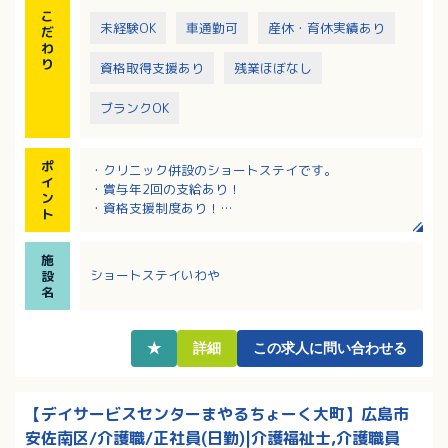
こ
未経験OK
車通勤可
産休・育休実績あり
だ
わ
り
資格取得支援あり
残業ほぼなし
ブランクOK
ポ
・クリニック併設のショートステイです。
イ
・賞与年2回の支給あり！
ン
・資格支援制度あり！
ト
・残業ほぼなし！（月平均4時間）
施
ショートステイいわや
設
名
★
詳細
この求人に問い合わせる
【デイサービスセンターまやるちょーく大町】広島市
安佐南区/介護職/正社員(日勤)|介護福祉士,介護職員