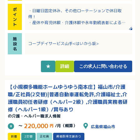
ポ
・日曜日固定休み、その他ローテーションで休日取
イ
得！
ン
・産休や育児休暇・介護休暇や永年勤続表彰によるリ
ト
フレッシュ休暇等、福利厚生が充実！
・介護職員初任者研修修了者、ホームヘルパー2級、い
施
ずれかの資格を所持で応募可能です。
コープデイサービス山手<はいから坂>
設
・介護福祉士の資格があれば、別途手当あり！
名
★
詳細
この求人に問い合わせる
【小規模多機能ホームゆうゆう南本庄】福山市/介護
職/正社員(2交替)|普通自動車運転免許,介護福祉士,介
護職員初任者研修（ヘルパー2級）,介護職員実務者研
修（ヘルパー1級）/賞与あり
の介護・ヘルパー職求人情報
220,000
～
円
/月（概算）
広島県福山市
新着
2交替
正社員
資格取得支援あり