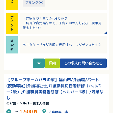
り
ブランクOK
ポ
・昇給あり！賞与2ヶ月分あり！
イ
・病児保育完備なので、子育て中の方も安心！慶弔見
ン
舞金もあり！
ト
・最寄り駅からも徒歩1分とアクセス良好です！
・菜園作りやお茶などを楽しめるベランダ、家族や友
施
人とゆったり過ごせるエントランスホ－ル、さまざま
あすかケアプラザ高齢者専用住宅 レジデンスあすか
設
な活動が出来るサロンもあります。
名
★
詳細
この求人に問い合わせる
【グループホームバラの家】福山市/介護職/パート
(夜勤専従)|介護福祉士,介護職員初任者研修（ヘルパ
ー2級）,介護職員実務者研修（ヘルパー1級）/残業な
し
の介護・ヘルパー職求人情報
1,500
～
円
広島県福山市