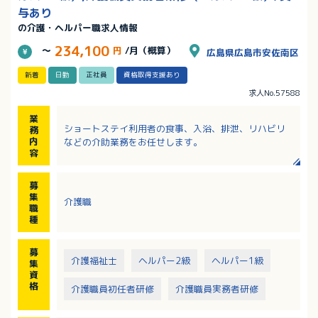
与あり
の介護・ヘルパー職求人情報
234,100
～
円
/月（概算）
広島県広島市安佐南区
新着
日勤
正社員
資格取得支援あり
求人No.57588
業
ショートステイ利用者の食事、入浴、排泄、リハビリ
務
内
などの介助業務をお任せします。
容
募
集
介護職
職
種
募
介護福祉士
ヘルパー2級
ヘルパー1級
集
資
格
介護職員初任者研修
介護職員実務者研修