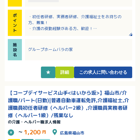
ポ
・初任者研修、実務者研修、介護福祉士をお持ちの
イ
方、募集！
ン
・介護の夜勤経験がある方、歓迎！
ト
・残業なし！労働日数の相談可！正社員登用の実績あ
り！
施
・幅広い世代の方が活躍中！育児・介護に理解のある
グループホームバラの家
設
職場です！
名
★
詳細
この求人に問い合わせる
【コープデイサービス山手<はいから坂>】福山市/介
護職/パート(日勤)|普通自動車運転免許,介護福祉士,介
護職員初任者研修（ヘルパー2級）,介護職員実務者研
修（ヘルパー1級）/残業なし
の介護・ヘルパー職求人情報
1,200
～
円
広島県福山市