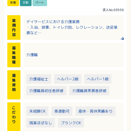
新着
日勤
パート
求人No.63936
業
デイサービスにおける介護業務
務
・入浴、食事、トイレ介助、レクレーション、送迎業
内
務など
容
※送迎エリア：福山市内
※送迎車：軽車両
募
集
介護職
職
種
募
介護福祉士
ヘルパー2級
ヘルパー1級
集
資
格
介護職員初任者研修
介護職員実務者研修
こ
未経験OK
車通勤可
産休・育休実績あり
だ
わ
り
残業ほぼなし
ブランクOK