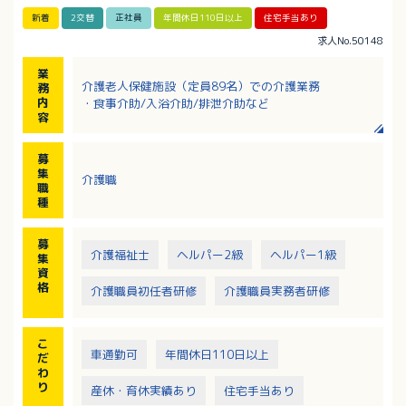
新着
2交替
正社員
年間休日110日以上
住宅手当あり
求人No.50148
業
介護老人保健施設（定員89名）での介護業務
務
内
・食事介助/入浴介助/排泄介助など
容
募
集
介護職
職
種
募
介護福祉士
ヘルパー2級
ヘルパー1級
集
資
格
介護職員初任者研修
介護職員実務者研修
こ
車通勤可
年間休日110日以上
だ
わ
り
産休・育休実績あり
住宅手当あり