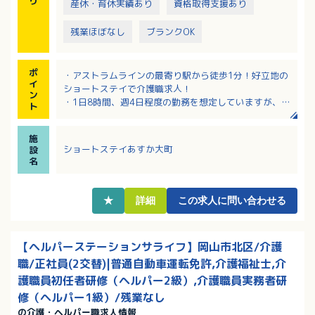
り
産休・育休実績あり
資格取得支援あり
残業ほぼなし
ブランクOK
ポ
・アストラムラインの最寄り駅から徒歩1分！好立地の
イ
ショートステイで介護職求人！
ン
・1日8時間、週4日程度の勤務を想定していますが、時
ト
間、日数共に相談も可！
・機械浴や見守りセンサーがあり、介護職の負担軽減
施
や事故防止に努めている施設です
ショートステイあすか大町
設
・時給は処遇改善手当込みで1,225円！日曜日と祝日は
名
終日300円アップ！
★
詳細
この求人に問い合わせる
【ヘルパーステーションサライフ】岡山市北区/介護
職/正社員(2交替)|普通自動車運転免許,介護福祉士,介
護職員初任者研修（ヘルパー2級）,介護職員実務者研
修（ヘルパー1級）/残業なし
の介護・ヘルパー職求人情報