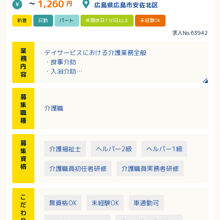
1,260
～
円
広島県広島市安佐北区
新着
日勤
パート
年間休日110日以上
未経験OK
求人No.63942
業
デイサービスにおける介護業務全般
務
・食事介助
内
・入浴介助
容
・排せつ介助
・レクリエーション活動（※企画立案はなし）
募
・送迎 など
集
介護職
職
種
募
介護福祉士
ヘルパー2級
ヘルパー1級
集
資
格
介護職員初任者研修
介護職員実務者研修
こ
無資格OK
未経験OK
車通勤可
だ
わ