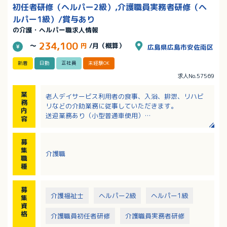
初任者研修（ヘルパー2級）,介護職員実務者研修（ヘ
ルパー1級）/賞与あり
の介護・ヘルパー職求人情報
234,100
～
円
/月（概算）
広島県広島市安佐南区
新着
日勤
正社員
未経験OK
求人No.57569
業
老人デイサービス利用者の食事、入浴、排泄、リハビ
務
リなどの介助業務に従事していただきます。
内
送迎業務あり（小型普通車使用）
容
【一日の流れ】
9：00 お出迎え、健康チェック
募
9：40 プログラム（機能訓練、レクリエーションな
集
介護職
ど）
職
11：30 プログラム終了
種
11：45 口腔体操
12：00 昼食
募
12：30 口腔ケア、昼休憩
介護福祉士
ヘルパー2級
ヘルパー1級
集
13：40 プログラム（脳トレ、将棋など）
資
14：30 トイレ休憩、お茶休憩
格
介護職員初任者研修
介護職員実務者研修
15：30 プログラム終了