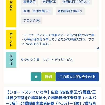
車通勤可
未経験OK
年間休日110日以上
だ
わ
り
産休・育休実績あり
資格取得支援あり
ブランクOK
ポ
・デイサービスでの介護職求人！人気の日勤のお仕事
イ
・各種研修制度が整っているため未経験の方や、ブラ
ン
ンクのある方も安心
ト
・希望休制度もあり働きやすさを大事にしている職場
・資格取得支援制度あり！キャリアアップを応援しま
施
す
ゆうゆう今津 リゾートデイサービス
設
・幅広い世代の方が活躍中
名
★
詳細
この求人に問い合わせる
【ショートステイいわや】広島市安佐南区/介護職/正
社員(2交替)|介護福祉士,介護職員初任者研修（ヘルパ
ー2級）,介護職員実務者研修（ヘルパー1級）/賞与あ