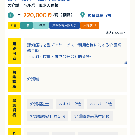
の介護・ヘルパー職求人情報
220,000
～
円
/月（概算）
広島県福山市
新着
日勤
正社員
資格取得支援あり
未経験OK
求人No.53865
業
認知症対応型デイサービスご利用者様に対する介護業
務
務全般
内
・入浴・食事・排泄の等の介助業務
容
・機能訓練
・その他介護業務全般
募
※送迎業務あり（AT限定可）
集
介護職
職
種
募
介護福祉士
ヘルパー2級
ヘルパー1級
集
資
格
介護職員初任者研修
介護職員実務者研修
こ