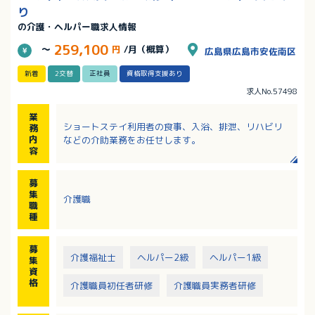
り
の介護・ヘルパー職求人情報
259,100
～
円
/月（概算）
広島県広島市安佐南区
新着
2交替
正社員
資格取得支援あり
求人No.57498
業
ショートステイ利用者の食事、入浴、排泄、リハビリ
務
内
などの介助業務をお任せします。
容
募
集
介護職
職
種
募
介護福祉士
ヘルパー2級
ヘルパー1級
集
資
格
介護職員初任者研修
介護職員実務者研修