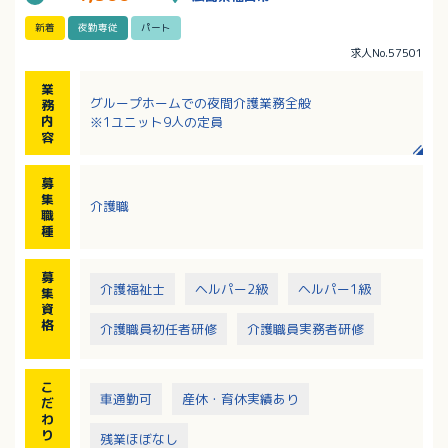
新着
夜勤専従
パート
求人No.57501
業
グループホームでの夜間介護業務全般
務
内
※1ユニット9人の定員
容
募
集
介護職
職
種
募
介護福祉士
ヘルパー2級
ヘルパー1級
集
資
格
介護職員初任者研修
介護職員実務者研修
こ
車通勤可
産休・育休実績あり
だ
わ
り
残業ほぼなし