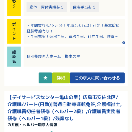
わ
り
産休・育休実績あり
住宅手当あり
ポ
・年間賞与4.7ヶ月分！年収350万以上可能！基本給に
イ
経験考慮有り！
ン
・手当充実！遅出手当、資格手当、住宅手当、扶養手
ト
当などあり！
・夜勤は月4～5回！個人の習熟度を見ながら夜勤デビ
施
ューの時期は決めています！
特別養護老人ホーム 梅本の里
設
・ボトムUP型の経営風土が魅力！職員の意見を取り入
名
れて、働きやすさを大事にしたルールや仕組みづくり
をしています！
・たとえば、「休憩は別室でしっかりとる」や、「有
★
詳細
この求人に問い合わせる
休はとりやすい雰囲気がある」など、「当たり前」な
ことが当たり前な職場！
【デイサービスセンター亀山の里】広島市安佐北区/
介護職/パート(日勤)|普通自動車運転免許,介護福祉士,
介護職員初任者研修（ヘルパー2級）,介護職員実務者
研修（ヘルパー1級）/残業なし
の介護・ヘルパー職求人情報