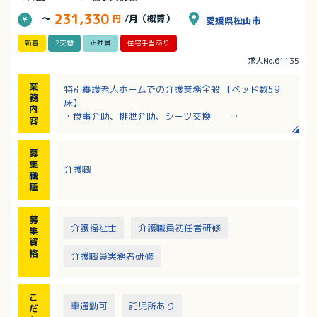
231,330
～
円
/月（概算）
愛媛県松山市
新着
2交替
正社員
住宅手当あり
求人No.61135
業
特別養護老人ホームでの介護業務全般 【ベッド数59
務
床】
内
・食事介助、排泄介助、シーツ交換
容
・入浴介助：午前中毎日あり
・入居者層：平均介護度4
募
・レクリエーション 有（頻度:毎日 /運営・企画は担当
集
介護職
制）・外出レク 有
職
【1日の流れ】
種
朝食→排泄→昼食→排泄→レク→夕食がベースで各予
定の前後の離着床ケアを行います。また入浴は午前中
募
のみです。
介護福祉士
介護職員初任者研修
集
資
格
介護職員実務者研修
こ
車通勤可
託児所あり
だ