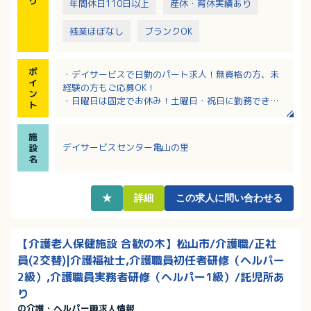
り
年間休日110日以上
産休・育休実績あり
残業ほぼなし
ブランクOK
ポ
・デイサービスで日勤のパート求人！無資格の方、未
イ
経験の方もご応募OK！
ン
・日曜日は固定でお休み！土曜日・祝日に勤務できる
ト
方歓迎！
・祝日に勤務する場合、祝日手当として時給200円アッ
施
プ！
デイサービスセンター亀山の里
設
・手芸や書道、将棋など、あなたの特技が業務に活か
名
せます！
・頑張り次第で昇給あり！
・マイカー通勤OK！無料駐車場完備！
★
詳細
この求人に問い合わせる
【介護老人保健施設 合歓の木】松山市/介護職/正社
員(2交替)|介護福祉士,介護職員初任者研修（ヘルパー
2級）,介護職員実務者研修（ヘルパー1級）/託児所あ
り
の介護・ヘルパー職求人情報