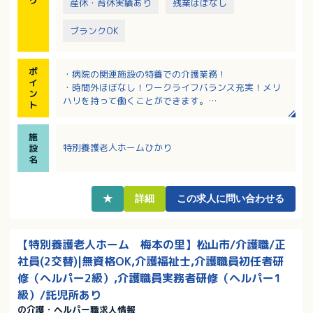
産休・育休実績あり
残業ほぼなし
ブランクOK
ポ
・病院の関連施設の特養での介護業務！
イ
・時間外ほぼなし！ワークライフバランス充実！メリ
ン
ハリを持って働くことができます。
ト
・認可の事業所内保育園、正社員の時短勤務制度、保
育手当や学童保育手当などの子育て支援あり。
施
・育児に伴う出勤日や就業時間の変更、学校行事や子
特別養護老人ホームひかり
設
供の病気等の急な休み相談可能。
名
・内部研修、各種研修参加費は法人負担と、教育体制
に力を入れています。
★
詳細
この求人に問い合わせる
【特別養護老人ホーム 梅本の里】松山市/介護職/正
社員(2交替)|無資格OK,介護福祉士,介護職員初任者研
修（ヘルパー2級）,介護職員実務者研修（ヘルパー1
級）/託児所あり
の介護・ヘルパー職求人情報