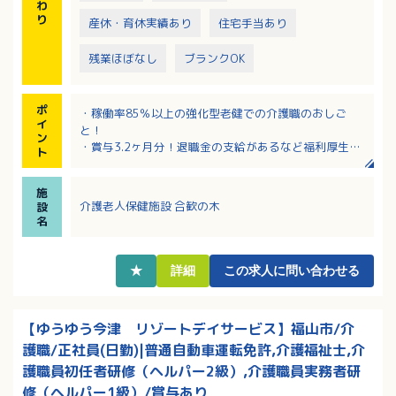
わ
り
産休・育休実績あり
住宅手当あり
残業ほぼなし
ブランクOK
ポ
・稼働率85％以上の強化型老健での介護職のおしご
イ
と！
ン
・賞与3.2ヶ月分！退職金の支給があるなど福利厚生充
ト
実
・夜勤手当は1回9,000円支給！
施
・3ヶ月間プリセプターと同じシフトで勤務の為、ブラ
介護老人保健施設 合歓の木
設
ンクのある方・施設経験浅い方も安心！
名
・該当者には住宅手当あり！入居可能住宅もあるので
ご相談ください
★
詳細
この求人に問い合わせる
【ゆうゆう今津 リゾートデイサービス】福山市/介
護職/正社員(日勤)|普通自動車運転免許,介護福祉士,介
護職員初任者研修（ヘルパー2級）,介護職員実務者研
修（ヘルパー1級）/賞与あり