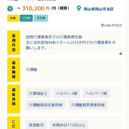
310,200
～
円
/月（概算）
岡山県岡山市北区
新着
2交替
正社員
求人No.67623
業
訪問介護事業所での介護業務全般
務
主に住宅型有料老人ホームひびき内での介護業務をお
内
願いします。
容
近隣にお住まいのお客様のご自宅に訪問することもあ
ります。
募
集
介護職
職
種
募
介護福祉士
ヘルパー2級
ヘルパー1級
集
資
格
介護職員初任者研修
介護職員実務者研修
こ
車通勤可
年間休日110日以上
だ