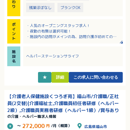
わ
り
残業ほぼなし
ブランクOK
ポ
・人気のオープニングスタッフ求人！
イ
・夜勤の有無は選択可能！
ン
・施設内の訪問がメインの為、訪問介護が初めての方
ト
でも安心！
施
ヘルパーステーションサライフ
設
名
★
詳細
この求人に問い合わせる
【介護老人保健施設くつろぎ苑】福山市/介護職/正社
員(2交替)|介護福祉士,介護職員初任者研修（ヘルパー
2級）,介護職員実務者研修（ヘルパー1級）/賞与あり
の介護・ヘルパー職求人情報
272,000
～
円
/月（概算）
広島県福山市