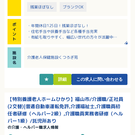
残業ほぼなし
ブランクOK
ポ
・年間休日125日！残業ほぼなし！
イ
・住宅手当や扶養手当など各種手当充実
ン
・有給も取りやすく、幅広い世代の方々が活躍中
ト
・定年は65歳と長くご勤務していただけます！
・病院が運営する老健なので何かあった時も安心のバ
施
ックアップ体制
介護老人保健施設くつろぎ苑
設
名
★
詳細
この求人に問い合わせる
【特別養護老人ホームひかり】福山市/介護職/正社員
(2交替)|普通自動車運転免許,介護福祉士,介護職員初
任者研修（ヘルパー2級）,介護職員実務者研修（ヘル
パー1級）/託児所あり
の介護・ヘルパー職求人情報