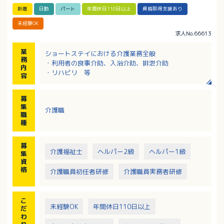
新着
日勤
パート
年間休日110日以上
資格取得支援あり
未経験OK
求人No.66613
業
ショートステイにおける介護業務全般
務
・利用者の食事介助、入浴介助、排泄介助
内
・リハビリ 等
容
募
集
介護職
職
種
募
介護福祉士
ヘルパー2級
ヘルパー1級
集
資
格
介護職員初任者研修
介護職員実務者研修
こ
未経験OK
年間休日110日以上
だ
わ