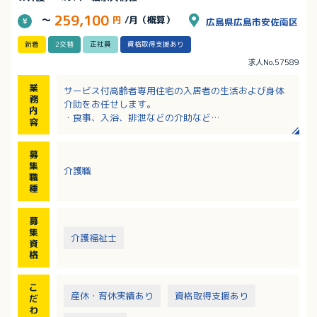
259,100
～
円
/月（概算）
広島県広島市安佐南区
新着
2交替
正社員
資格取得支援あり
求人No.57589
業
サービス付高齢者専用住宅の入居者の生活および身体
務
介助をお任せします。
内
・食事、入浴、排泄などの介助など
容
※夜勤は月4回程度
募
集
介護職
職
種
募
集
介護福祉士
資
格
こ
産休・育休実績あり
資格取得支援あり
だ
わ