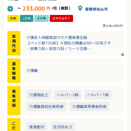
233,000
～
円
/月（概算）
愛媛県松山市
新着
2交替
正社員
住宅手当あり
求人No.64061
業
介護老人保健施設での介護業務全般
務
【ベッド数100床】※現在の稼働は88～90名です
内
・食事介助／排泄介助／シーツ交換
容
・入浴介助
※夜勤業務は月4回程度
募
・調理：無
集
介護職
・レクリエーション：有
職
・外出レク：無
種
募
介護福祉士
ヘルパー2級
ヘルパー1級
集
資
格
介護職員初任者研修
介護職員実務者研修
こ
車通勤可
託児所あり
だ