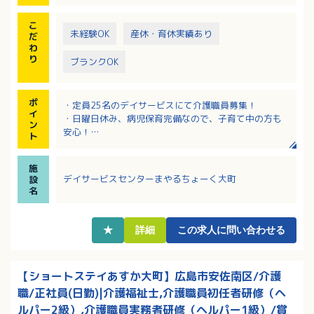
15：40 喫茶
16：00 帰りの準備
こ
未経験OK
産休・育休実績あり
だ
わ
り
ブランクOK
ポ
・定員25名のデイサービスにて介護職員募集！
イ
・日曜日休み、病児保育完備なので、子育て中の方も
ン
安心！
ト
・身体機能プログラムとしてガンバルーン体操、ゲー
ム等も取り入れています！
施
・最寄り駅からも徒歩1分とアクセス良好です！
デイサービスセンターまやるちょーく大町
設
名
★
詳細
この求人に問い合わせる
【ショートステイあすか大町】広島市安佐南区/介護
職/正社員(日勤)|介護福祉士,介護職員初任者研修（ヘ
ルパー2級）,介護職員実務者研修（ヘルパー1級）/賞