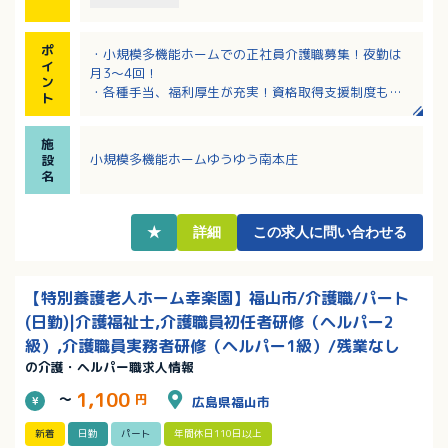
ポ
・小規模多機能ホームでの正社員介護職募集！夜勤は
イ
月3～4回！
ン
・各種手当、福利厚生が充実！資格取得支援制度もあ
ト
りスキルアップできます
・仕事と家庭の両立ができる環境作りを支援するため
施
の働き方にも柔軟に対応します！
小規模多機能ホームゆうゆう南本庄
設
・看護・育児・介護休暇取得実績あり！希望休制度も
名
あり働きやすさを大事にしている職場です
・みんなで助け合い相談できる居心地の良い職場環境
です
★
詳細
この求人に問い合わせる
【特別養護老人ホーム幸楽園】福山市/介護職/パート
(日勤)|介護福祉士,介護職員初任者研修（ヘルパー2
級）,介護職員実務者研修（ヘルパー1級）/残業なし
の介護・ヘルパー職求人情報
1,100
～
円
広島県福山市
新着
日勤
パート
年間休日110日以上