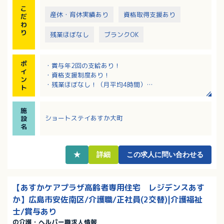
こ
産休・育休実績あり
資格取得支援あり
だ
わ
り
残業ほぼなし
ブランクOK
ポ
・賞与年2回の支給あり！
イ
・資格支援制度あり！
ン
・残業ほぼなし！（月平均4時間）
ト
・音楽やリハビリ、レクリエ－ションなど心身の活性
化を図るサ－ビスを行っています。
施
ショートステイあすか大町
設
名
★
詳細
この求人に問い合わせる
【あすかケアプラザ高齢者専用住宅 レジデンスあす
か】広島市安佐南区/介護職/正社員(2交替)|介護福祉
士/賞与あり
の介護・ヘルパー職求人情報