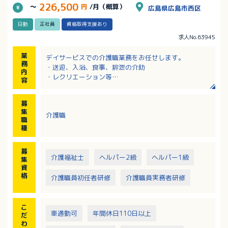
226,500
～
円
/月（概算）
広島県広島市西区
日勤
正社員
資格取得支援あり
求人No.63945
業
デイサービスでの介護職業務をお任せします。
務
・送迎、入浴、食事、排泄の介助
内
・レクリエーション等
容
※1日の利用者数：約25～30名
※送迎車：軽自動車または普通車 エリア：西区・中
募
区
集
介護職
職
種
募
介護福祉士
ヘルパー2級
ヘルパー1級
集
資
格
介護職員初任者研修
介護職員実務者研修
こ
車通勤可
年間休日110日以上
だ
わ