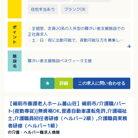
住宅手当あり
ブランクOK
ポ
・全個室、定員20名の入所型の障がい者支援施設での
イ
正社員求人
ン
・土・日・祝に出勤可能で、夜勤可能な方を募集して
ト
います
・身体に障がいを持たれた方の生活支援！障がい者施
施
設での業務経験のない方も応募可
障がい者支援施設ベネヴィータ王慈
設
・処遇改善手当、夜勤手当等、各種手当充実！該当の
名
方には住宅手当や扶養手当もあり！
・資格取得支援制度や学校行事優先休日制度など、制
度充実！
★
詳細
この求人に問い合わせる
【備前市養護老人ホーム蕃山荘】備前市/介護職/パー
ト(夜勤専従)|無資格OK,普通自動車運転免許,介護福祉
士,介護職員初任者研修（ヘルパー2級）,介護職員実務
者研修（ヘルパー1級）
の介護・ヘルパー職求人情報