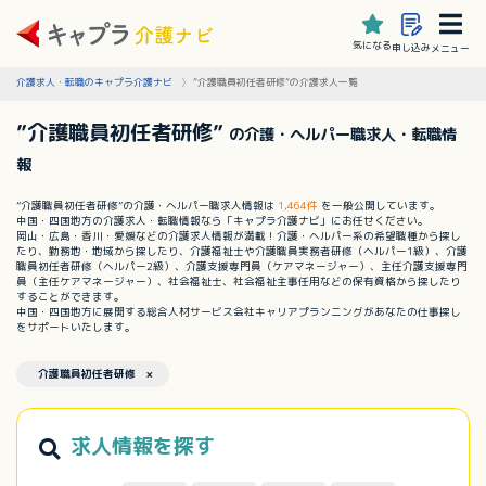
気になる
申し込み
メニュー
介護求人・転職のキャプラ介護ナビ
”介護職員初任者研修”の介護求人一覧
”介護職員初任者研修”
の介護・ヘルパー職求人・転職情
報
”介護職員初任者研修”の介護・ヘルパー職求人情報は
1,464件
を一般公開しています。
中国・四国地方の介護求人・転職情報なら「キャプラ介護ナビ」にお任せください。
岡山・広島・香川・愛媛などの介護求人情報が満載！介護・ヘルパー系の希望職種から探し
たり、勤務地・地域から探したり、介護福祉士や介護職員実務者研修（ヘルパー1級）、介護
職員初任者研修（ヘルパー2級）、介護支援専門員（ケアマネージャー）、主任介護支援専門
員（主任ケアマネージャー）、社会福祉士、社会福祉主事任用などの保有資格から探したり
することができます。
中国・四国地方に展開する総合人材サービス会社キャリアプランニングがあなたの仕事探し
をサポートいたします。
介護職員初任者研修 ×
求人情報を探す