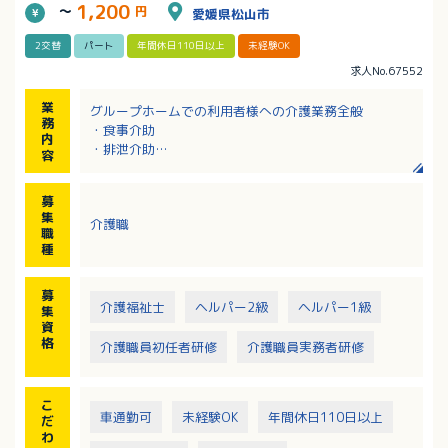
1,200
～
円
愛媛県松山市
2交替
パート
年間休日110日以上
未経験OK
求人No.67552
業
グループホームでの利用者様への介護業務全般
務
・食事介助
内
・排泄介助
容
・レクリエーション 等
※入居定員18名
募
※夜勤は深夜割増を含めると1回につき17,000円とな
集
介護職
ります
職
種
募
介護福祉士
ヘルパー2級
ヘルパー1級
集
資
格
介護職員初任者研修
介護職員実務者研修
こ
車通勤可
未経験OK
年間休日110日以上
だ
わ