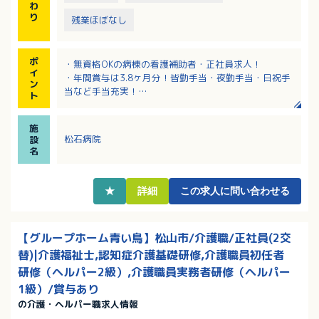
わ
り
残業ほぼなし
ポ
・無資格OKの病棟の看護補助者・正社員求人！
イ
・年間賞与は3.8ヶ月分！皆勤手当・夜勤手当・日祝手
ン
当など手当充実！
ト
・ＪＲ海田市駅から徒歩10分の立地！通勤手当は月額
上限45,000円なので遠方からの通勤も可。
施
・夜勤はお一人おひとりのペースで慣れた時点で入っ
松石病院
設
ていただきますので安心！
名
・看護・育児・介護休暇取得実績があり、長く働き続
けられる職場
・入れ替わりの少ない職場で10年以上在籍されている
★
詳細
この求人に問い合わせる
職員さん多数！
【グループホーム青い鳥】松山市/介護職/正社員(2交
替)|介護福祉士,認知症介護基礎研修,介護職員初任者
研修（ヘルパー2級）,介護職員実務者研修（ヘルパー
1級）/賞与あり
の介護・ヘルパー職求人情報