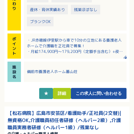
わ
り
産休・育休実績あり
残業ほぼなし
ブランクOK
ポ
・JR赤穂線伊里駅から車で10分の立地にある養護老人
イ
ホームで介護職を正社員で募集！
ン
・月給174,900円～179,200円（定額手当含む）+夜勤
ト
手当あり
・経験の浅い方や資格のない方もご相談OK！
施
・年間休日123日！プライベートとの両立が叶う職場！
備前市養護老人ホーム蕃山荘
設
・正社員登用制度あり！過去3年で2名の登用実績もあ
名
ります
★
詳細
この求人に問い合わせる
【松石病院】広島市安芸区/看護助手/正社員(2交替)|
無資格OK,介護職員初任者研修（ヘルパー2級）,介護
職員実務者研修（ヘルパー1級）/残業なし
の介護・ヘルパー職求人情報