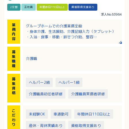
2交替
正社員
年間休日110日以上
資格取得支援あり
求人No.63964
業
グループホームでの介護業務全般
務
・身体介護、生活援助、介護記録入力（タブレット）
内
・入浴・食事・移動・排せつ介助、整容
容
・レクリエーション実施、外出同行、フロア見守り
・居室整備、就寝・起床介助、夜間の見回り な
募
ど
集
介護職
職
種
募
ヘルパー2級
ヘルパー1級
集
資
格
介護職員初任者研修
介護職員実務者研修
こ
未経験OK
車通勤可
年間休日110日以上
だ
わ
り
産休・育休実績あり
資格取得支援あり