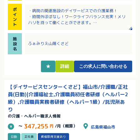
ポ
・病院の関連施設のデイサービスでの介護業務！
イ
・時間外ほぼなし！ワークライフバランス充実！メリ
ン
ハリを持って働くことができます。
ト
・認可の事業所内保育園、正社員の時短勤務制度、保
育手当や学童保育手当などの子育て支援あり。
施
・育児に伴う出勤日や就業時間の変更、学校行事や子
ふぁみりえ山陽くさど
設
供の病気等の急な休み相談可能。
名
・内部研修、各種研修参加費は法人負担と、教育体制
に力を入れています。
★
詳細
この求人に問い合わせる
【デイサービスセンターくさど】福山市/介護職/正社
員(日勤)|介護福祉士,介護職員初任者研修（ヘルパー2
級）,介護職員実務者研修（ヘルパー1級）/託児所あ
り
の介護・ヘルパー職求人情報
347,255
～
円
/月（概算）
広島県福山市
日勤
正社員
資格取得支援あり