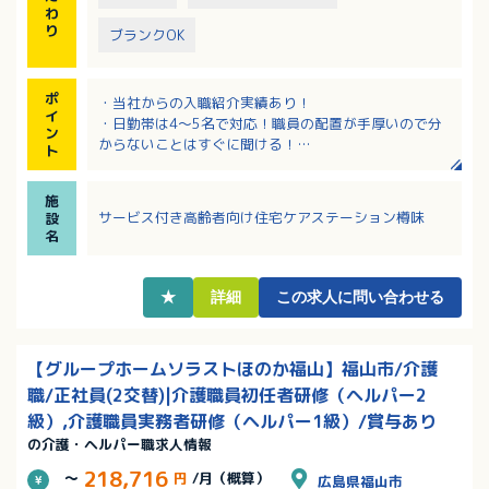
わ
り
ブランクOK
ポ
・当社からの入職紹介実績あり！
イ
・日勤帯は4～5名で対応！職員の配置が手厚いので分
ン
からないことはすぐに聞ける！
ト
・2名体制の夜勤で安心して勤務いただけます！
・記録は手書き！PC操作に不安がある方もOK！
施
サービス付き高齢者向け住宅ケアステーション樽味
設
名
★
詳細
この求人に問い合わせる
【グループホームソラストほのか福山】福山市/介護
職/正社員(2交替)|介護職員初任者研修（ヘルパー2
級）,介護職員実務者研修（ヘルパー1級）/賞与あり
の介護・ヘルパー職求人情報
218,716
～
円
/月（概算）
広島県福山市