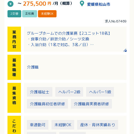
275,500
～
円
/月（概算）
愛媛県松山市
2交替
正社員
未経験OK
求人No.67469
業
グループホームでの介護業務【2ユニット18名】
務
・食事介助／排泄介助／シーツ交換
内
・入浴介助（1名で対応、3名／日）
容
・レクリエーションなどの支援
・利用者とのコミュニケーション
募
・調理：なし（刻み、ミキサーはあり）
集
介護職
・記録：紙・タブレット併用
職
種
募
介護福祉士
ヘルパー2級
ヘルパー1級
集
資
格
介護職員初任者研修
介護職員実務者研修
こ
車通勤可
未経験OK
産休・育休実績あり
だ
わ