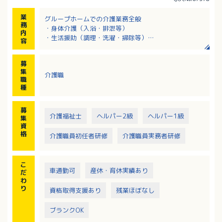
業
グループホームでの介護業務全般
務
・身体介護（入浴・排泄等）
内
・生活援助（調理・洗濯・掃除等）
容
・入居者様との交流
・レクリエーション活動 等
募
集
介護職
職
種
募
介護福祉士
ヘルパー2級
ヘルパー1級
集
資
格
介護職員初任者研修
介護職員実務者研修
こ
車通勤可
産休・育休実績あり
だ
わ
り
資格取得支援あり
残業ほぼなし
ブランクOK