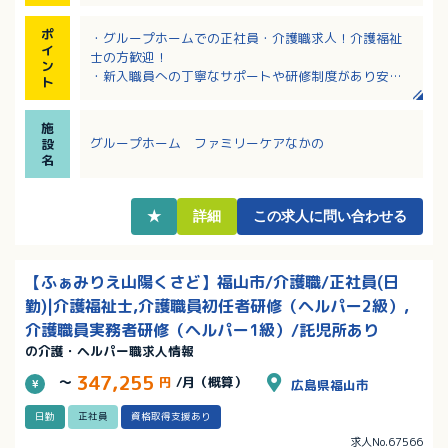
ポ
・グループホームでの正社員・介護職求人！介護福祉
イ
士の方歓迎！
ン
・新入職員への丁寧なサポートや研修制度があり安
ト
心！
・夜勤回数は応相談！
施
・地域の小学校や幼稚園との交流など、地域に密着し
グループホーム ファミリーケアなかの
設
た温かい施設です！
名
・マイカー通勤可能！無料駐車場完備！
★
詳細
この求人に問い合わせる
【ふぁみりえ山陽くさど】福山市/介護職/正社員(日
勤)|介護福祉士,介護職員初任者研修（ヘルパー2級）,
介護職員実務者研修（ヘルパー1級）/託児所あり
の介護・ヘルパー職求人情報
347,255
～
円
/月（概算）
広島県福山市
日勤
正社員
資格取得支援あり
求人No.67566