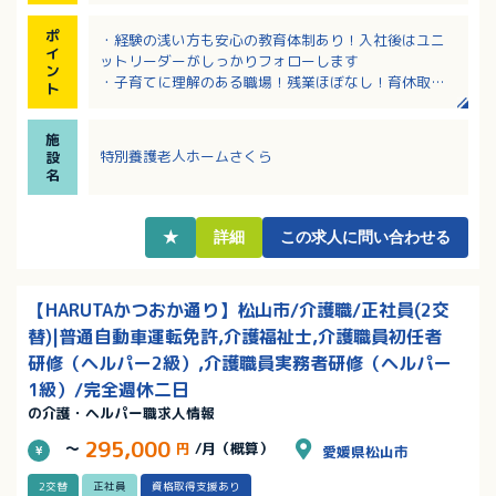
ポ
・経験の浅い方も安心の教育体制あり！入社後はユニ
イ
ットリーダーがしっかりフォローします
ン
・子育てに理解のある職場！残業ほぼなし！育休取得
ト
実績あり！
・有休利用は当たり前！有給消化率７０％以上！プラ
施
イベートを大事にして働けます！
特別養護老人ホームさくら
設
・勉強会や研修会も継続してあり、スキルアップして
名
いける環境です！
・夜勤は勤務に慣れながら、入社後3ヶ月を目安にスタ
ートできるので安心です
★
詳細
この求人に問い合わせる
【HARUTAかつおか通り】松山市/介護職/正社員(2交
替)|普通自動車運転免許,介護福祉士,介護職員初任者
研修（ヘルパー2級）,介護職員実務者研修（ヘルパー
1級）/完全週休二日
の介護・ヘルパー職求人情報
295,000
～
円
/月（概算）
愛媛県松山市
2交替
正社員
資格取得支援あり