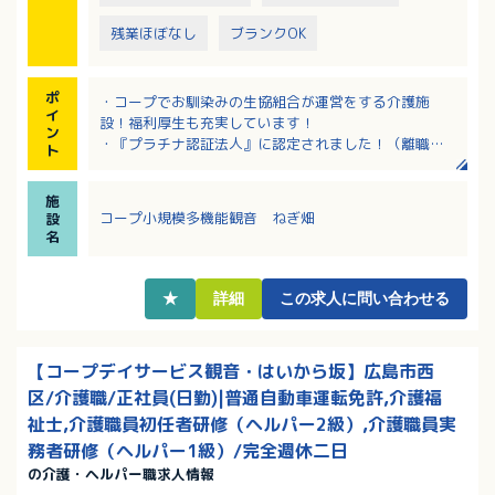
残業ほぼなし
ブランクOK
ポ
・コープでお馴染みの生協組合が運営をする介護施
イ
設！福利厚生も充実しています！
ン
・『プラチナ認証法人』に認定されました！（離職率
ト
が低く、職員が安心して長く働き続けられる法人のこ
と）
施
・マイカー通勤OK、無料駐車場あり！
コープ小規模多機能観音 ねぎ畑
設
・資格取得支援や慶弔休暇など様々な福利厚生が充実
名
しています！
★
詳細
この求人に問い合わせる
【コープデイサービス観音・はいから坂】広島市西
区/介護職/正社員(日勤)|普通自動車運転免許,介護福
祉士,介護職員初任者研修（ヘルパー2級）,介護職員実
務者研修（ヘルパー1級）/完全週休二日
の介護・ヘルパー職求人情報