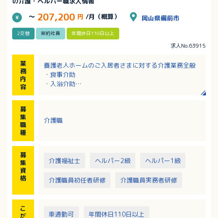
の介護・ヘルパー職求人情報
207,200
～
円
/月（概算）
岡山県備前市
2交替
契約社員
年間休日110日以上
求人No.63915
業
養護老人ホームのご入居者さまに対する介護業務全般
務
・食事介助
内
・入浴介助
容
・排泄介助など
募
集
介護職
職
種
募
介護福祉士
ヘルパー2級
ヘルパー1級
集
資
格
介護職員初任者研修
介護職員実務者研修
こ
車通勤可
年間休日110日以上
だ