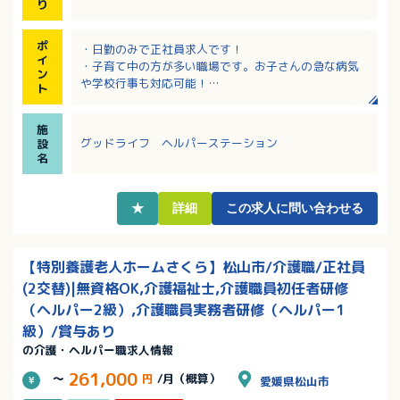
り
ポ
・日勤のみで正社員求人です！
イ
・子育て中の方が多い職場です。お子さんの急な病気
ン
や学校行事も対応可能！
ト
・事業所内保育所あり！
・有料老人ホーム内のヘルパーステーション！施設内
施
訪問もあり
グッドライフ ヘルパーステーション
設
・増員で1名のみの募集です！
名
★
詳細
この求人に問い合わせる
【特別養護老人ホームさくら】松山市/介護職/正社員
(2交替)|無資格OK,介護福祉士,介護職員初任者研修
（ヘルパー2級）,介護職員実務者研修（ヘルパー1
級）/賞与あり
の介護・ヘルパー職求人情報
261,000
～
円
/月（概算）
愛媛県松山市