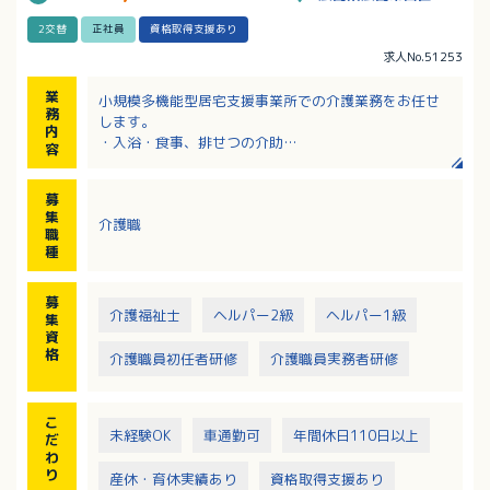
2交替
正社員
資格取得支援あり
求人No.51253
業
小規模多機能型居宅支援事業所での介護業務をお任せ
務
します。
内
・入浴・食事、排せつの介助
容
・見守り
・レクレーション
募
・宿泊時の介助・見守り
集
介護職
・送迎（軽車両または普通車）
職
※利用者数：10名前後／日
種
※宿泊数：4～5名／日
募
介護福祉士
ヘルパー2級
ヘルパー1級
集
資
格
介護職員初任者研修
介護職員実務者研修
こ
未経験OK
車通勤可
年間休日110日以上
だ
わ
り
産休・育休実績あり
資格取得支援あり