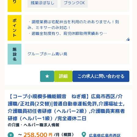
り
残業ほぼなし
ブランクOK
ポ
・調理業務は宅配弁当を利用のためありません！刻
イ
み、ミキサーのみ対応！
ン
・退職金制度有り、育児休暇取得実績あり
ト
・定年65歳で長く活躍することが出来ます
・賞与は年間3.5ヶ月！給与に資格、経験考慮有！
施
・介護業務未経験の方でも応募可能です！
グループホーム青い鳥
設
名
★
詳細
この求人に問い合わせる
【コープ小規模多機能観音 ねぎ畑】広島市西区/介
護職/正社員(2交替)|普通自動車運転免許,介護福祉士,
介護職員初任者研修（ヘルパー2級）,介護職員実務者
研修（ヘルパー1級）/完全週休二日
の介護・ヘルパー職求人情報
258,500
～
円
/月（概算）
広島県広島市西区