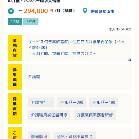
の介護・ヘルパー職求人情報
294,000
～
円
/月（概算）
愛媛県松山市
2交替
正社員
求人No.64060
業
サービス付き高齢者向け住宅での介護業務全般【ベッ
務
ド数45床】
内
・入浴介助、食事介助、排泄の介助
容
・コール対応
・居室の清掃やシーツ交換
募
・レクリエーションの実施
集
介護職
1回のシフトで介護職員4～5人で対応
職
種
募
介護福祉士
ヘルパー2級
ヘルパー1級
集
資
格
介護職員初任者研修
介護職員実務者研修
こ
車通勤可
産休・育休実績あり
だ