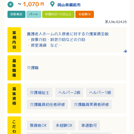
1,070
～
円
岡山県備前市
夜勤専従
パート
年間休日110日以上
未経験OK
求人No.62426
業
養護老人ホームの入居者に対する介護業務全般
務
・食事介助・排泄介助などの介助
内
・居室清掃 など
容
※夜間勤務専従です
募
集
介護職
職
種
募
介護福祉士
ヘルパー2級
ヘルパー1級
集
資
格
介護職員初任者研修
介護職員実務者研修
こ
無資格OK
未経験OK
車通勤可
だ
わ