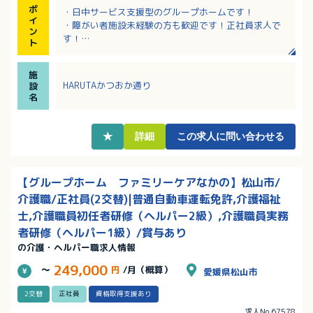
ポ
・日中サービス支援型のグループホームです！
イ
・障がい者施設未経験の方も歓迎です！正社員求人で
ン
す！
ト
・各種手当充実！退職金制度など福利厚生の各種制度
も整っています！
施
・昇給・賞与あり！前年度の年間賞与支給実績は3.0ヶ
HARUTAかつおか通り
設
月分！
名
★
詳細
この求人に問い合わせる
【グループホーム ファミリーケアなかの】松山市/
介護職/正社員(2交替)|普通自動車運転免許,介護福祉
士,介護職員初任者研修（ヘルパー2級）,介護職員実務
者研修（ヘルパー1級）/賞与あり
の介護・ヘルパー職求人情報
249,000
～
円
/月（概算）
愛媛県松山市
2交替
正社員
資格取得支援あり
求人No.67578