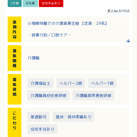
2交替
正社員
住宅手当あり
求人No.67556
業
小規模特養での介護業務全般 【定員：29名】
務
内
・食事介助／口腔ケア
容
・排泄介助／トイレ介助／オムツ交換
・ベッドメイキングやシーツ交換などの環境整備
募
・入浴介助 ※5～6名／日(利用者1名につき週2回ペー
集
介護職
ス／リフト浴・機械浴)
職
・着脱介助／清拭、移動介助／移乗介助
種
・教育体制：ユニットリーダーがプリセプターとして
担当
募
介護福祉士
ヘルパー2級
ヘルパー1級
集
資
格
介護職員初任者研修
介護職員実務者研修
こ
車通勤可
産休・育休実績あり
だ
わ
り
住宅手当あり