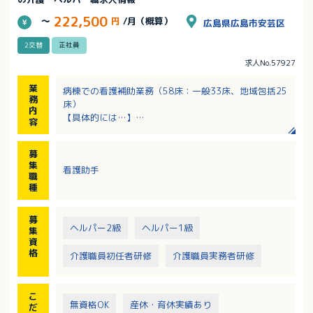
222,500
～
円
/月（概算）
広島県広島市安芸区
2交替
正社員
求人No.57927
業
病棟での看護補助業務（58床：一般33床、地域包括25
務
床）
内
【具体的には…】
容
・清拭
・入浴介助
募
・食事介助
集
看護助手
・オムツ交換
職
・シーツ交換
種
などの看護補助（介護）業務
募
ヘルパー2級
ヘルパー1級
集
資
格
介護職員初任者研修
介護職員実務者研修
こ
無資格OK
産休・育休実績あり
だ