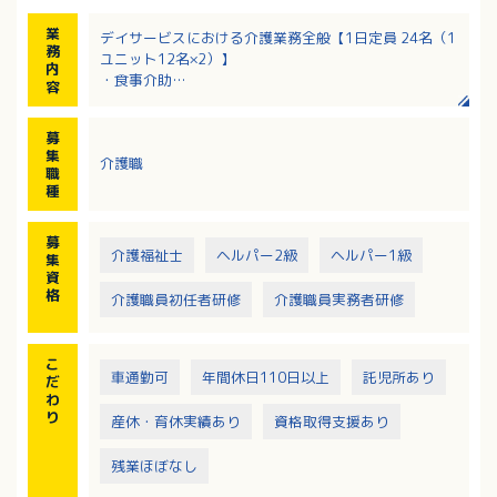
業
デイサービスにおける介護業務全般【1日定員 24名（1
務
ユニット12名×2）】
内
・食事介助
容
・排泄介助
・入浴介助
募
・送迎（軽自動車）
集
介護職
・レクリエーション
職
・身の回りのお世話 等
種
募
介護福祉士
ヘルパー2級
ヘルパー1級
集
資
格
介護職員初任者研修
介護職員実務者研修
こ
車通勤可
年間休日110日以上
託児所あり
だ
わ
り
産休・育休実績あり
資格取得支援あり
残業ほぼなし