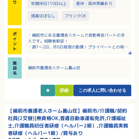
り
年間休日110日以上
産休・育休実績あり
残業ほぼなし
ブランクOK
ポ
・備前市にある養護老人ホームで夜勤専従パートの求
イ
人です。経験者歓迎！
ン
・週1～2日、月6日程度の勤務！プライベートとの両立
ト
がしやすい勤務形態です
・勤務実績および経営状況によりパートさんにも賞与
施
の支給あり！
備前市養護老人ホーム蕃山荘
設
・介護関連の資格不問！ブランクがある方もぜひご相
名
談ください！
★
詳細
この求人に問い合わせる
【備前市養護老人ホーム蕃山荘】備前市/介護職/契約
社員(2交替)|無資格OK,普通自動車運転免許,介護福祉
士,介護職員初任者研修（ヘルパー2級）,介護職員実務
者研修（ヘルパー1級）/賞与あり