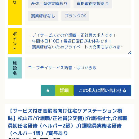
り
産休・育休実績あり
資格取得支援あり
残業ほぼなし
ブランクOK
ポ
・デイサービスでの介護職・正社員の求人です！
イ
・年間休日110日！毎週日曜日がお休みです！
ン
・残業ほぼないためプライベートの充実もはかれま
ト
す！
・マイカー通勤OK、無料駐車場あります！
施
コープデイサービス観音・はいから坂
設
名
★
詳細
この求人に問い合わせる
【サービス付き高齢者向け住宅ケアステーション樽
味】松山市/介護職/正社員(2交替)|介護福祉士,介護職
員初任者研修（ヘルパー2級）,介護職員実務者研修
（ヘルパー1級）/賞与あり