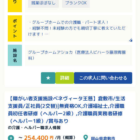
り
残業ほぼなし
ブランクOK
ポ
・グループホームでの介護職・パート求人！
イ
・経験不問！未経験の方でも親切丁寧に教えていただ
ン
けます！
ト
・週30時間以内で勤務調整！お休み応相談！
・パート職員の方にもうれしい賞与あり！
施
・夜勤手当はなんと1回17,000円！（深夜割増含む）
グループホームアショカ（医療法人ビハーラ藤原胃腸
設
科）
名
★
詳細
この求人に問い合わせる
【障がい者支援施設ベネヴィータ王慈】倉敷市/生活
支援員/正社員(2交替)|無資格OK,介護福祉士,介護職
員初任者研修（ヘルパー2級）,介護職員実務者研修
（ヘルパー1級）/賞与あり
の介護・ヘルパー職求人情報
254,400
～
円
/月（概算）
岡山県倉敷市