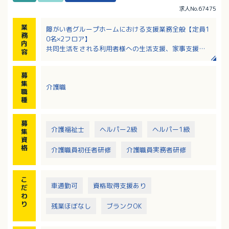
求人No.67475
業
障がい者グループホームにおける支援業務全般【定員1
務
0名×2フロア】
内
共同生活をされる利用者様への生活支援、家事支援を
容
おこなっていただきます
・食事、入浴、排せつ時に必要な支援
募
・グループホームでの家事援助
集
介護職
調理（湯せん）、洗濯、掃除、買い物、などの生活
職
全般の援助
種
・ご利用者の送迎（社用車使用 ※軽自動車～ワゴ
ン）、体調管理、記録の作成（タブレット、紙）
募
介護福祉士
ヘルパー2級
ヘルパー1級
集
資
格
介護職員初任者研修
介護職員実務者研修
こ
車通勤可
資格取得支援あり
だ
わ
り
残業ほぼなし
ブランクOK