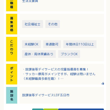
生活支援員
・簡単な事務作業（連絡ノート）
職
・顧客対応あり
種
・送迎（車種：軽自動車・シエンタ・ノアなど）、エ
リア：佐伯区内～廿日市市
募
※サッカーのご経験は必要ありません。身体を動かす
集
社会福祉士
その他
ことが好きな方歓迎します！
資
格
【必要な免許・資格】小中高の教諭免許等、児童指導
員の要件を満たす方
こ
【必要な経験等】保育園か児童福祉施設で2年以上の勤
未経験OK
車通勤可
年間休日110日以上
だ
務経験がある場合は、必要な免許・資格に記載されて
わ
いる資格は不問（普通自動車運転免許を除く）
り
産休・育休実績あり
ブランクOK
ポ
・放課後等デイサービスの児童指導員を募集！
イ
・サッカー療育がメインですが、経験は問いません
ン
（未経験職員多数在籍）！
ト
・スポーツ療育に興味のある方、小規模な施設で子ど
もたち一人ひとりと向き合って支援がしたい方、大歓
施
迎！
放課後等デイサービスLEIF五日市
設
・終身雇用制！定年無し！長期的に活躍できます！
名
・賞与とは別途処遇改善手当加算分の振分けあり！
（前年度実績）