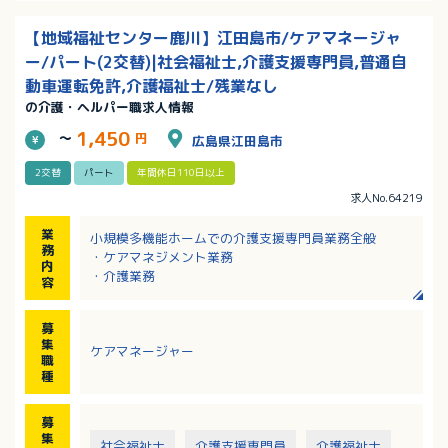
【地域福祉センター鹿川】江田島市/ケアマネージャ
ー/パート(2交替)|社会福祉士,介護支援専門員,普通自
動車運転免許,介護福祉士/残業なし
の介護・ヘルパー職求人情報
1,450
～
円
広島県江田島市
2交替
パート
年間休日110日以上
求人No.64219
業
小規模多機能ホームでの介護支援専門員業務全般
務
・ケアマネジメント業務
内
・介護業務
容
募
集
ケアマネージャー
職
種
募
集
社会福祉士
介護支援専門員
介護福祉士