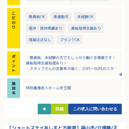
こ
無資格OK
車通勤可
未経験OK
だ
わ
り
産休・育休実績あり
資格取得支援あり
残業ほぼなし
ブランクOK
ポ
・無資格、未経験の方でもしっかり働ける環境です！
イ
資格取得支援制度あり！
ン
・スタッフさんの定着率が高く、20代～60代のスタッ
ト
フ活躍中♪
・休日も相談しやすい環境です！
施
・夜勤のみの勤務も可能です！柔軟な働き方ができま
特別養護老人ホーム宗玉園
設
す！
名
★
詳細
この求人に問い合わせる
【ショートステイあしすと万能倉】福山市/介護職/正