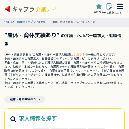
気になる
申し込み
メニュー
介護求人・転職のキャプラ介護ナビ
”産休・育休実績あり”の介護求人一覧
”産休・育休実績あり”
の介護・ヘルパー職求人・転職情
報
”産休・育休実績あり”の介護・ヘルパー職求人情報は
2,359件
を一般公開しています。
中国・四国地方の介護求人・転職情報なら「キャプラ介護ナビ」にお任せください。
岡山・広島・香川・愛媛などの介護求人情報が満載！介護・ヘルパー系の希望職種から探し
たり、勤務地・地域から探したり、介護福祉士や介護職員実務者研修（ヘルパー1級）、介護
職員初任者研修（ヘルパー2級）、介護支援専門員（ケアマネージャー）、主任介護支援専門
員（主任ケアマネージャー）、社会福祉士、社会福祉主事任用などの保有資格から探したり
することができます。
中国・四国地方に展開する総合人材サービス会社キャリアプランニングがあなたの仕事探し
をサポートいたします。
産休・育休実績あり ×
求人情報を探す