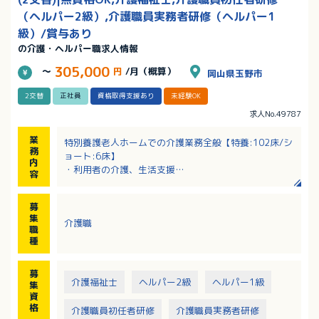
（ヘルパー2級）,介護職員実務者研修（ヘルパー1
級）/賞与あり
の介護・ヘルパー職求人情報
305,000
～
円
/月（概算）
岡山県玉野市
2交替
正社員
資格取得支援あり
未経験OK
求人No.49787
業
特別養護老人ホームでの介護業務全般【特養:102床/シ
務
ョート:6床】
内
・利用者の介護、生活支援
容
・入居者層：平均介護度3.5
募
集
介護職
職
種
募
介護福祉士
ヘルパー2級
ヘルパー1級
集
資
格
介護職員初任者研修
介護職員実務者研修