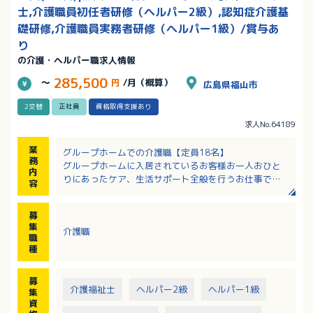
士,介護職員初任者研修（ヘルパー2級）,認知症介護基
礎研修,介護職員実務者研修（ヘルパー1級）/賞与あ
り
の介護・ヘルパー職求人情報
285,500
～
円
/月（概算）
広島県福山市
2交替
正社員
資格取得支援あり
求人No.64189
業
グループホームでの介護職【定員18名】
務
グループホームに入居されているお客様お一人おひと
内
りにあったケア、生活サポート全般を行うお仕事で
容
す。
・ご入居者様の見守り、見回り
募
・身体介助（入浴・排泄・食事・着替えの補助など）
集
介護職
・身の回りのサポート（部屋の掃除・洗濯・食事の準
職
備など）
種
・レクリエーションの実施
・その他、業務記録の作成など事務的な業務
募
・お客様の送迎（受診等の外出時）車両運転あり（AT
介護福祉士
ヘルパー2級
ヘルパー1級
集
可）
資
※1フロア9名なので働きやすい環境です。