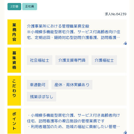
2交替
正社員
求人No.64239
業
介護事業所における管理職業務全般
務
※小規模多機能型居宅介護、サービス付高齢者向け住
内
宅、定期巡回・随時対応型訪問介護看護、訪問看護、
容
訪問介護 等
・施設の管理業務全般
募
・介護職に対する専門性の教育
集
社会福祉士
介護支援専門員
介護福祉士
資
格
こ
車通勤可
産休・育休実績あり
だ
わ
り
残業ほぼなし
ポ
・小規模多機能型居宅介護、サービス付き高齢者向け
イ
住宅、訪問看護等の複合施設の管理業務です
ン
・利用者増加のため、地域の福祉に貢献したい管理職
ト
の方を募集！