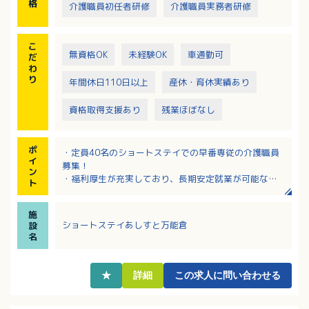
格
介護職員初任者研修
介護職員実務者研修
こ
無資格OK
未経験OK
車通勤可
だ
わ
り
年間休日110日以上
産休・育休実績あり
資格取得支援あり
残業ほぼなし
ポ
・定員40名のショートステイでの早番専従の介護職員
イ
募集！
ン
・福利厚生が充実しており、長期安定就業が可能な職
ト
場です。
・お仕事の流れや実際の業務など、基本から丁寧に教
施
えられるサポート体制も万全です。
ショートステイあしすと万能倉
設
・年間休日112日！希望休や勤務時間について相談可能
名
です！
・子育てに理解のある職場！学校行事や病気など、突
発的なお休みの相談もできます！子育て中の職員多数
★
詳細
この求人に問い合わせる
活躍中！