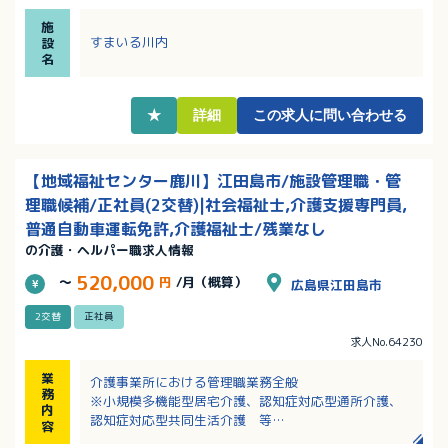
・介護職としての実務経験が5年以上ある方の募集で
施
す！
すまいる川内
設
・月給262,000円～491,000円（定額手当の職務手当
名
と新処遇改善手当を含む）
・その他、夜勤手当や日祝手当など各種手当あり
・キャリアアップを目指す方におすすめ！
★
詳細
この求人に問い合わせる
【地域福祉センター鹿川】江田島市/施設管理職・管
理職候補/正社員(2交替)|社会福祉士,介護支援専門員,
普通自動車運転免許,介護福祉士/残業なし
の介護・ヘルパー職求人情報
520,000
～
円
/月（概算）
広島県江田島市
2交替
正社員
求人No.64230
業
介護事業所における管理職業務全般
務
※小規模多機能型居宅介護、認知症対応型通所介護、
内
認知症対応型共同生活介護 等
容
・施設の管理業務全般