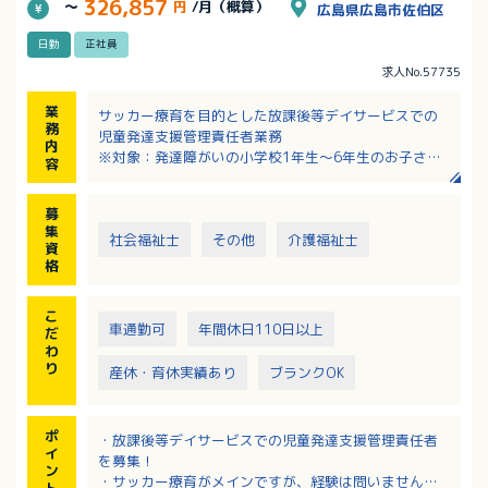
326,857
～
円
/月（概算）
広島県広島市佐伯区
日勤
正社員
求人No.57735
業
サッカー療育を目的とした放課後等デイサービスでの
務
児童発達支援管理責任者業務
内
※対象：発達障がいの小学校1年生～6年生のお子さん
容
（定員：10名／日）
※サッカーの指導は専門社員が行います
募
・子供たちのワークや見守りのサポート
集
・発達障がいを持つ子供に対する個別支援計画の作成
社会福祉士
その他
介護福祉士
資
・面接によるアセスメント（保護者・利用者の希望す
格
る生活や課題の把握）
・相談支援業務
こ
・送迎業務（車種：軽自動車・シエンタ・ノアな
車通勤可
年間休日110日以上
だ
ど）、エリア：佐伯区内～廿日市市
わ
・施設の運営管理業務
り
産休・育休実績あり
ブランクOK
【応募要件】児童発達支援管理責任者の基礎研修ある
いは実践研修を修了されている方
ポ
・放課後等デイサービスでの児童発達支援管理責任者
イ
を募集！
ン
・サッカー療育がメインですが、経験は問いません
ト