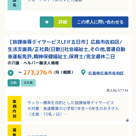
・子育てに理解のある職場！学校行事や病気など、突
名
発的なお休みの相談もできます！子育て中の職員多数
活躍中！
★
詳細
この求人に問い合わせる
【放課後等デイサービスLEIF五日市】広島市佐伯区/
生活支援員/正社員(日勤)|社会福祉士,その他,普通自動
車運転免許,精神保健福祉士,保育士/完全週休二日
の介護・ヘルパー職求人情報
273,276
～
円
/月（概算）
広島県広島市佐伯区
日勤
正社員
求人No.57734
業
サッカー療育を目的とした放課後等デイサービス
務
※対象：発達障害の小学校1年生〜6年生のお子さん
内
（定員：10名／日）
容
※サッカーの指導は専門社員が行います
・子供たちのワークや見守りのサポート
募
・支援内容の提案
集