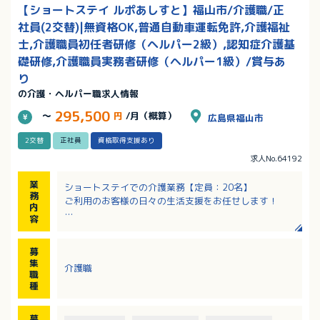
【ショートステイ ルポあしすと】福山市/介護職/正
社員(2交替)|無資格OK,普通自動車運転免許,介護福祉
士,介護職員初任者研修（ヘルパー2級）,認知症介護基
礎研修,介護職員実務者研修（ヘルパー1級）/賞与あ
り
の介護・ヘルパー職求人情報
295,500
～
円
/月（概算）
広島県福山市
2交替
正社員
資格取得支援あり
求人No.64192
業
ショートステイでの介護業務【定員：20名】
務
ご利用のお客様の日々の生活支援をお任せします！
内
容
・ご入居者様の見守り、見回り
・身体介助（入浴・排泄・食事・着替えの補助など）
募
・身の回りのお世話（環境整備・洗濯・食事の準備な
集
介護職
ど）
職
・レクリエーションの実施
種
・その他、業務記録の作成など事務的な業務
募