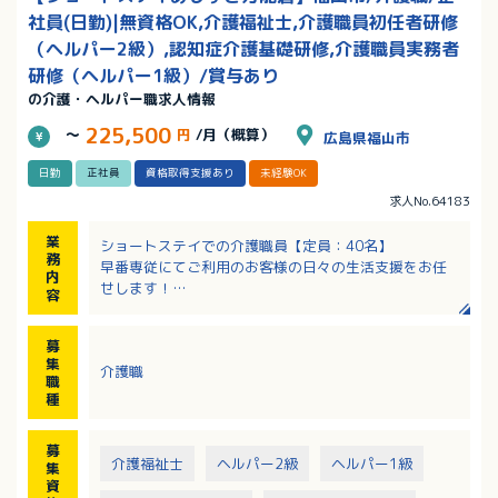
社員(日勤)|無資格OK,介護福祉士,介護職員初任者研修
（ヘルパー2級）,認知症介護基礎研修,介護職員実務者
研修（ヘルパー1級）/賞与あり
の介護・ヘルパー職求人情報
225,500
～
円
/月（概算）
広島県福山市
日勤
正社員
資格取得支援あり
未経験OK
求人No.64183
業
ショートステイでの介護職員【定員：40名】
務
早番専従にてご利用のお客様の日々の生活支援をお任
内
せします！
容
・ご入居者様の見守り、見回り
・身体介助（入浴・排泄・食事・着替えの補助など）
募
・身の回りのお世話（部屋の掃除・洗濯・食事の準備
集
介護職
など）
職
・レクリエーションの実施
種
・その他、業務記録の作成など事務的な業務
※安心して業務ができるようになるまで先輩職員が付
募
きサポートします。
介護福祉士
ヘルパー2級
ヘルパー1級
集
資