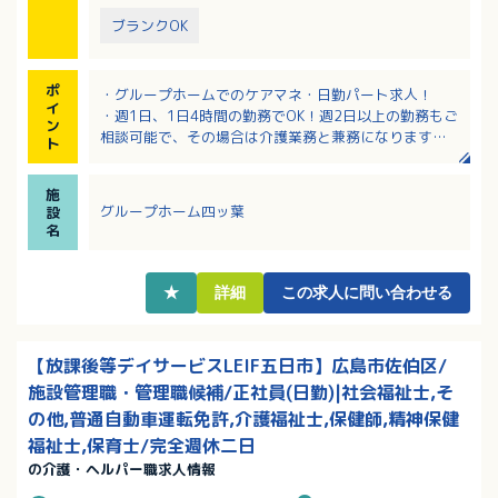
ブランクOK
ポ
・グループホームでのケアマネ・日勤パート求人！
イ
・週1日、1日4時間の勤務でOK！週2日以上の勤務もご
ン
相談可能で、その場合は介護業務と兼務になります
ト
・残業はほぼありません！
・お休みはご相談可能！
施
・昇給あり！業績に応じて賞与も支給あり！
グループホーム四ッ葉
設
名
★
詳細
この求人に問い合わせる
【放課後等デイサービスLEIF五日市】広島市佐伯区/
施設管理職・管理職候補/正社員(日勤)|社会福祉士,そ
の他,普通自動車運転免許,介護福祉士,保健師,精神保健
福祉士,保育士/完全週休二日
の介護・ヘルパー職求人情報