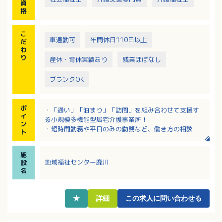
資
格
こ
車通勤可
年間休日110日以上
だ
わ
り
産休・育休実績あり
残業ほぼなし
ブランクOK
ポ
・「通い」「泊まり」「訪問」を組み合わせて支援す
イ
る小規模多機能型居宅介護事業所！
ン
・短時間勤務や平日のみの勤務など、働き方の相談が
ト
可能！プライベートと両立しやすい環境です
・介護支援専門員資格がある方の募集ですが、業務経
施
験が浅い方も歓迎いたします
地域福祉センター鹿川
設
・日・祝に出勤された場合には別途手当の支給あり！
名
・人材育成に力を入れており、研修も充実している法
人です！
★
詳細
この求人に問い合わせる