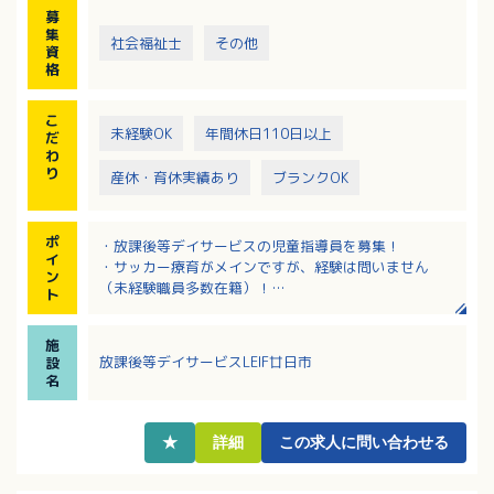
・送迎（車種：軽自動車・シエンタ・ノアなど）、エ
募
リア：廿日市市～佐伯区内
集
社会福祉士
その他
※サッカーのご経験は必要ありません。身体を動かす
資
ことが好きな方歓迎します！
格
【必要な免許・資格】小中高の教諭免許等、児童指導
こ
員の要件を満たす方
未経験OK
年間休日110日以上
だ
【必要な経験等】保育園か児童福祉施設で2年以上の勤
わ
務経験がある場合は、必要な免許・資格に記載されて
り
産休・育休実績あり
ブランクOK
いる資格は不問（普通自動車運転免許を除く）
ポ
・放課後等デイサービスの児童指導員を募集！
イ
・サッカー療育がメインですが、経験は問いません
ン
（未経験職員多数在籍）！
ト
・スポーツ療育に興味のある方、小規模な施設で子ど
もたち一人ひとりと向き合って支援がしたい方、大歓
施
迎！
放課後等デイサービスLEIF廿日市
設
・終身雇用制！定年無し！長期的に活躍できます！
名
・賞与とは別途処遇改善手当加算分の振分けあり！
（前年度実績）
★
詳細
この求人に問い合わせる