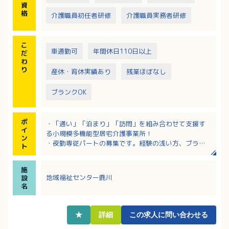
資
格
介護職員初任者研修
介護職員実務者研修
こ
車通勤可
年間休日110日以上
だ
わ
り
産休・育休実績あり
残業ほぼなし
ブランクOK
ポ
・「通い」「泊まり」「訪問」を組み合わせて支援す
イ
る小規模多機能型居宅介護事業所！
ン
・夜勤専従パートの募集です。経験の浅い方、ブラン
ト
クがある方にも丁寧な指導ありで安心！
・給与は夜勤1回あたり23,000～25,000円！週1回か
施
ら日数の相談可！
地域福祉センター鹿川
設
・日・祝に出勤された場合には別途手当の支給あり！
名
・人材育成に力を入れており、研修も充実している法
人です！
★
詳細
この求人に問い合わせる