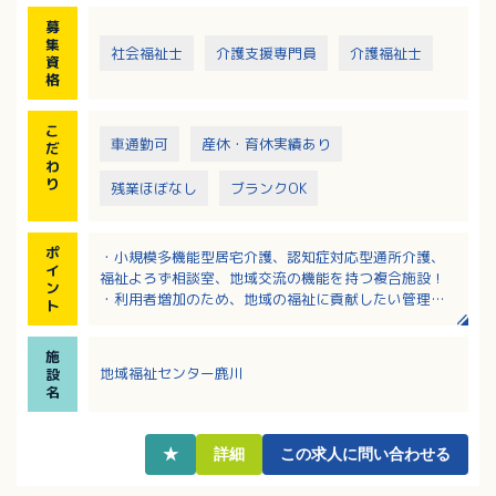
・介護職に対する専門性の教育
募
集
社会福祉士
介護支援専門員
介護福祉士
資
格
こ
車通勤可
産休・育休実績あり
だ
わ
り
残業ほぼなし
ブランクOK
ポ
・小規模多機能型居宅介護、認知症対応型通所介護、
イ
福祉よろず相談室、地域交流の機能を持つ複合施設！
ン
・利用者増加のため、地域の福祉に貢献したい管理職
ト
の方を募集！
・介護職としての実務経験が5年以上ある方の募集で
施
す！
地域福祉センター鹿川
設
・月給262,000円～491,000円（定額手当の職務手当
名
と新処遇改善手当を含む）
・その他、夜勤手当や日祝手当など各種手当あり
・人材育成に力を入れており、研修も充実している法
★
詳細
この求人に問い合わせる
人です！