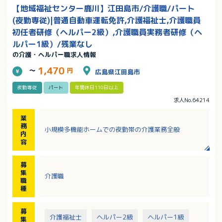
【地域福祉センター鹿川】江田島市/介護職/パート
(夜勤専従)|普通自動車運転免許,介護福祉士,介護職員
初任者研修（ヘルパー2級）,介護職員実務者研修（ヘ
ルパー1級）/残業なし
の介護・ヘルパー職求人情報
1,470
～
円
広島県江田島市
夜勤専従
パート
年間休日110日以上
求人No.64214
業
務
小規模多機能ホームでの夜勤帯の介護業務全般
内
容
募
集
介護職
職
種
募
介護福祉士
ヘルパー2級
ヘルパー1級
集