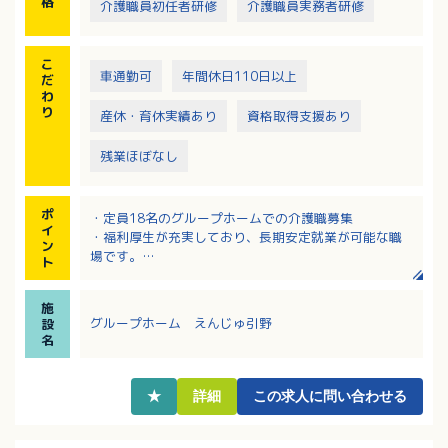
格
介護職員初任者研修
介護職員実務者研修
こ
車通勤可
年間休日110日以上
だ
わ
り
産休・育休実績あり
資格取得支援あり
残業ほぼなし
ポ
・定員18名のグループホームでの介護職募集
イ
・福利厚生が充実しており、長期安定就業が可能な職
ン
場です。
ト
・無資格・未経験の方でも充実した研修制度と職員の
ための学校があり、
施
本人負担なく介護福祉士等の国家資格も働きながら
グループホーム えんじゅ引野
設
取得できます。
名
・年間休日112日！希望休や勤務時間について相談可能
です！
・子育てに理解のある職場！学校行事や病気など、突
★
詳細
この求人に問い合わせる
発的なお休みの相談もできます！子育て中の職員多数
活躍中！