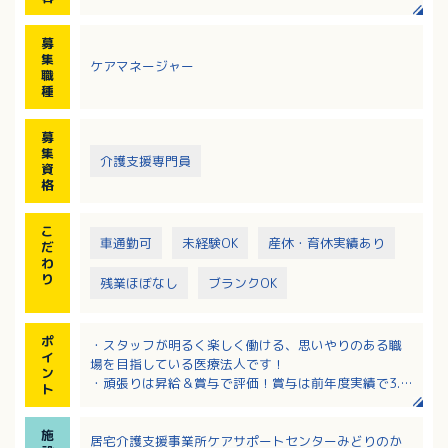
・相談業務、苦情対応
・居宅訪問、面談・モニタリング・関係機関との連絡
募
調整
集
ケアマネージャー
・給付管理 他
職
種
居宅介護支援事業所「ケアサポートセンターみどりの
かぜ」では、地域の高齢者の方ができるだけその地域
募
で生活いただけるよう支援しています。
集
介護支援専門員
資
格
こ
車通勤可
未経験OK
産休・育休実績あり
だ
わ
り
残業ほぼなし
ブランクOK
ポ
・スタッフが明るく楽しく働ける、思いやりのある職
イ
場を目指している医療法人です！
ン
・頑張りは昇給＆賞与で評価！賞与は前年度実績で3.0
ト
ヶ月分！
・日曜日+他がお休みの週休2日制！残業なしでプライ
施
ベートとの両立バッチリ！
居宅介護支援事業所ケアサポートセンターみどりのか