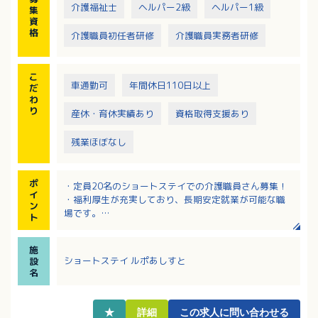
介護福祉士
ヘルパー2級
ヘルパー1級
集
資
格
介護職員初任者研修
介護職員実務者研修
こ
車通勤可
年間休日110日以上
だ
わ
り
産休・育休実績あり
資格取得支援あり
残業ほぼなし
ポ
・定員20名のショートステイでの介護職員さん募集！
イ
・福利厚生が充実しており、長期安定就業が可能な職
ン
場です。
ト
・無資格・未経験の方でも充実した研修制度と職員の
ための学校があり、
施
本人負担なく介護福祉士等の国家資格も働きながら
ショートステイ ルポあしすと
設
取得できます。
名
・年間休日112日！希望休や勤務時間について相談可能
です！
・子育てに理解のある職場！学校行事や病気など、突
★
詳細
この求人に問い合わせる