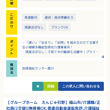
格
こ
車通勤可
産休・育休実績あり
だ
わ
り
残業ほぼなし
ブランクOK
ポ
・「通い」「泊まり」「訪問」を組み合わせて支援す
イ
る小規模多機能型居宅介護事業所！
ン
・残業ほぼなし！子育て中の職員も活躍中！プライベ
ト
ートと両立しやすい環境です
・介護支援専門員資格がある方の募集ですが、業務経
施
験が浅い方も歓迎いたします
地域福祉センター鹿川
設
・日・祝に出勤された場合には別途手当の支給あり！
名
・人材育成に力を入れており、研修も充実している法
人です！
★
詳細
この求人に問い合わせる
【グループホーム えんじゅ引野】福山市/介護職/正
社員(2交替)|無資格OK,普通自動車運転免許,介護福祉