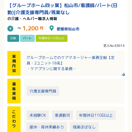
【グループホーム四ッ葉】松山市/看護師/パート(日
勤)|介護支援専門員/残業なし
の介護・ヘルパー職求人情報
1,200
～
円
愛媛県松山市
日勤
パート
年間休日110日以上
求人No.63814
業
グループホームでのケアマネージャー業務全般【定
務
員：2ユニット18名】
内
・ケアプランに関する業務
容
・入居者のご家族との連絡、調整
・介護請求業務
募
・行政機関への提出書類の作成業務
集
・その他関連業務
介護支援専門員
資
・介護業務（食事介助、入浴介助、排泄介助など）
格
※週1日勤務であれば、ケアマネージャー業務のみとな
ります
こ
※人員体制：管理者1名、看護師1名、ケアマネージャ
未経験OK
車通勤可
年間休日110日以上
だ
ー1名、介護職17名
わ
り
産休・育休実績あり
残業ほぼなし