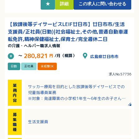
★
詳細
この求人に問い合わせる
【放課後等デイサービスLEIF廿日市】廿日市市/生活
支援員/正社員(日勤)|社会福祉士,その他,普通自動車運
転免許,精神保健福祉士,保育士/完全週休二日
の介護・ヘルパー職求人情報
280,821
～
円
/月（概算）
広島県廿日市市
日勤
正社員
未経験OK
求人No.57736
業
サッカー療育を目的とした放課後等デイサービスでの
務
児童指導員業務
内
※対象：発達障害の小学校1年生〜6年生のお子さん
容
（定員：10名／日）
※サッカーの指導は専門社員が行います
募
・子供たちのワークや見守りのサポート
集
生活支援員
・支援内容の提案
職
・簡単な事務作業（連絡ノート）
種
・顧客対応あり