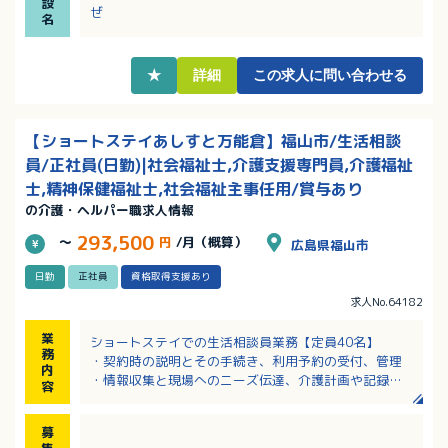
設
・増員募集！「資格を取得したばかりでこれから実務
ぜ
名
経験を積みたい」そんな方も大歓迎！
・ベテランの先輩方がいるので安心してスタートでき
ます！
★
詳細
この求人に問い合わせる
【ショートステイあしすと万能倉】福山市/生活相談
員/正社員(日勤)|社会福祉士,介護支援専門員,介護福祉
士,精神保健福祉士,社会福祉主事任用/賞与あり
の介護・ヘルパー職求人情報
293,500
～
円
/月（概算）
広島県福山市
日勤
正社員
資格取得支援あり
求人No.64182
業
ショートステイでの生活相談員業務【定員40名】
務
・契約時の説明とその手続き、利用予約の受付、管理
内
・情報収集と現場へのニーズ伝達、介護計画や記録の
容
作成
・送迎希望のお客様の送迎業務
募
他職員と相談・連携しながらＳＷ業務をしていただき
集