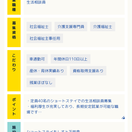
生活相談員
ます。
職
種
募
社会福祉士
介護支援専門員
介護福祉士
集
資
格
社会福祉主事任用
こ
車通勤可
年間休日110日以上
だ
わ
り
産休・育休実績あり
資格取得支援あり
残業ほぼなし
ポ
・定員40名のショートステイでの生活相談員募集
イ
・福利厚生が充実しており、長期安定就業が可能な職
ン
場です
ト
・月給250,000円～293,500円（定額手当含む）
・年間休日112日！希望休や勤務時間について相談可能
施
です！
ショートステイあしすと万能倉
設