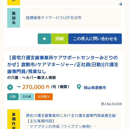
（未経験職員多数在籍）！
・スポーツ療育に興味のある方、小規模な施設で子ど
施
もたち一人ひとりと向き合って支援がしたい方、大歓
放課後等デイサービスLEIF五日市
設
迎！
名
・終身雇用制！定年無し！長期的に活躍できます！
・賞与とは別途処遇改善手当加算分の振分けあり！
（前年度実績）
★
詳細
この求人に問い合わせる
【居宅介護支援事業所ケアサポートセンターみどりの
かぜ】倉敷市/ケアマネージャー/正社員(日勤)|介護支
援専門員/残業なし
の介護・ヘルパー職求人情報
270,000
～
円
/月（概算）
岡山県倉敷市
日勤
正社員
未経験OK
求人No.54206
業
居宅介護支援事業所における介護支援専門員業務全般
務
【主な業務内容】
内
・ケアプランの作成（ワイズマン使用）
容