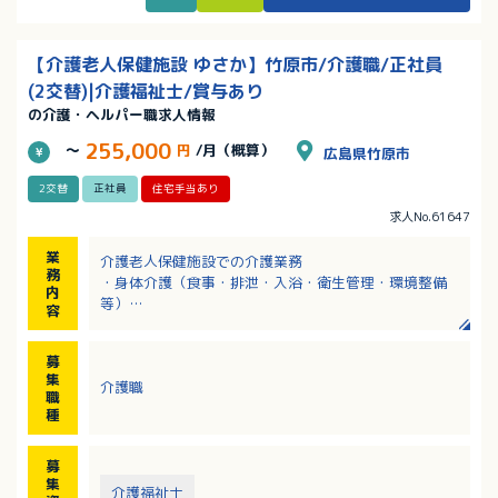
発的なお休みの相談もできます！子育て中の職員多数
活躍中！
【介護老人保健施設 ゆさか】竹原市/介護職/正社員
(2交替)|介護福祉士/賞与あり
の介護・ヘルパー職求人情報
255,000
～
円
/月（概算）
広島県竹原市
2交替
正社員
住宅手当あり
求人No.61647
業
介護老人保健施設での介護業務
務
・身体介護（食事・排泄・入浴・衛生管理・環境整備
内
等）
容
・レクリエーションや趣味活動のサポート
・自立に必要な生活訓練の支援
募
・活や介護内容についての記録・報告
集
介護職
・シーツ取替え、清掃など
職
※定員：入所88名、通所40名
種
募
集
介護福祉士