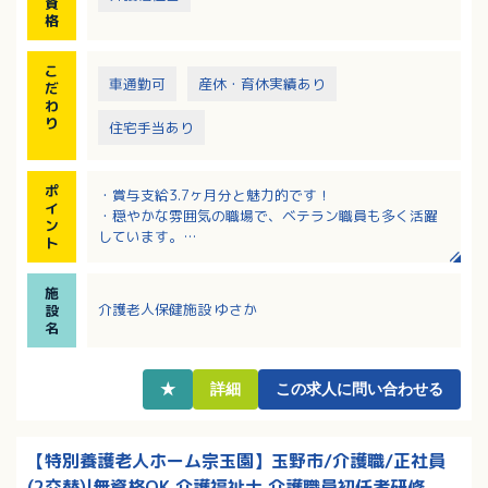
資
格
こ
車通勤可
産休・育休実績あり
だ
わ
り
住宅手当あり
ポ
・賞与支給3.7ヶ月分と魅力的です！
イ
・穏やかな雰囲気の職場で、ベテラン職員も多く活躍
ン
しています。
ト
・職員の健康を大切にしており、インフルエンザの予
防接種補助がございます。
施
介護老人保健施設 ゆさか
設
名
★
詳細
この求人に問い合わせる
【特別養護老人ホーム宗玉園】玉野市/介護職/正社員
(2交替)|無資格OK,介護福祉士,介護職員初任者研修