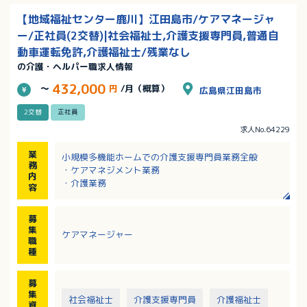
【地域福祉センター鹿川】江田島市/ケアマネージャ
ー/正社員(2交替)|社会福祉士,介護支援専門員,普通自
動車運転免許,介護福祉士/残業なし
の介護・ヘルパー職求人情報
432,000
～
円
/月（概算）
広島県江田島市
2交替
正社員
求人No.64229
業
小規模多機能ホームでの介護支援専門員業務全般
務
・ケアマネジメント業務
内
・介護業務
容
募
集
ケアマネージャー
職
種
募
集
社会福祉士
介護支援専門員
介護福祉士
資