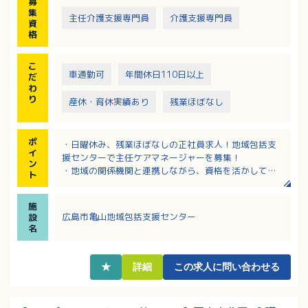
募
集
主任介護支援専門員
介護支援専門員
資
格
こ
車通勤可
年間休日110日以上
だ
わ
り
産休・育休実績あり
残業ほぼなし
ポ
・日曜休み、残業ほぼなしの正社員求人！地域包括支
イ
援センターで主任ケアマネージャーを募集！
ン
・地域の関係機関と連携しながら、資格を活かして高
ト
齢者支援に携われます！
・賞与は年3回支給！前年度実績は年間3.9ヶ月分で
施
す！
広島市亀山地域包括支援センター
設
・月平均時間外労働は1時間と少なく、プライベートと
名
のバランスが取りやすい環境です！
・採用時から有給休暇10日付与！その他慶弔や永年勤
続による特別休暇もあります
★
詳細
この求人に問い合わせる
・マイカー通勤可・駐車場完備で通勤手当は実費支給
です！