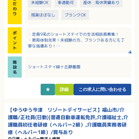
未経験OK
車通勤可
産休・育休実績あり
だ
わ
り
残業ほぼなし
ブランクOK
ポ
・定員9名のショートステイでの生活相談員募集！
イ
・教育体制充実！未経験の方、ブランクある方にも丁
ン
寧な指導あり！
ト
・賞与3.9か月分支給！扶養手当支給もあり、福利厚生
の良い職場です◎
施
ショートステイ緑ヶ丘静養園
設
名
★
詳細
この求人に問い合わせる
【ゆうゆう今津 リゾートデイサービス】福山市/介
護職/正社員(日勤)|普通自動車運転免許,介護福祉士,介
護職員初任者研修（ヘルパー2級）,介護職員実務者研
修（ヘルパー1級）/賞与あり
の介護・ヘルパー職求人情報