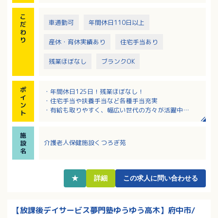
こ
車通勤可
年間休日110日以上
だ
わ
り
産休・育休実績あり
住宅手当あり
残業ほぼなし
ブランクOK
ポ
・年間休日125日！残業ほぼなし！
イ
・住宅手当や扶養手当など各種手当充実
ン
・有給も取りやすく、幅広い世代の方々が活躍中
ト
・定年は65歳と長くご勤務していただけます！
・病院が運営する老健なので何かあった時も安心のバ
施
ックアップ体制
介護老人保健施設くつろぎ苑
設
名
★
詳細
この求人に問い合わせる
【放課後デイサービス夢門塾ゆうゆう高木】府中市/