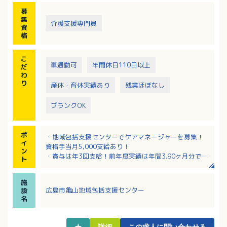
募
集
介護支援専門員
資
格
こ
車通勤可
年間休日110日以上
だ
わ
り
産休・育休実績あり
残業ほぼなし
ブランクOK
ポ
・地域包括支援センターでケアマネージャーを募集！
イ
資格手当月5,000支給あり！
ン
・賞与は年3回支給！前年度実績は年間3.90ヶ月分で
ト
す！
・残業は月平均1時間程度とほとんどなく、プライベー
施
トとのバランスが取りやすい環境です！
広島市亀山地域包括支援センター
設
・採用時から有給休暇10日付与！その他慶弔や永年勤
名
続による特別休暇もあります
・マイカー通勤可・駐車場完備で通勤手当は実費支給
です！
★
詳細
この求人に問い合わせる