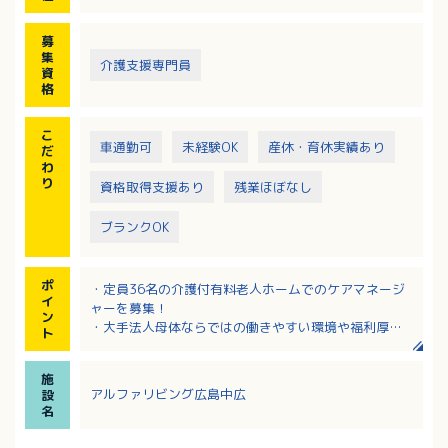
募
集
介護支援専門員
資
格
こ
車通勤可
未経験OK
産休・育休実績あり
だ
わ
り
資格取得支援あり
残業ほぼなし
ブランクOK
ポ
・定員36名の介護付有料老人ホームでのケアマネージ
イ
ャーを募集！
ン
・大手法人母体ならではの働きやすい環境や福利厚生
ト
が整っているのも魅力！未経験の方も安心です
・広島電鉄の駅から徒歩7分、無料駐車場あり！マイカ
施
ー通勤可能
アルファリビング広島中広
設
・キャリアパス制度があり、研修も充実しているので
名
成長できる環境が整っています！
・有給休暇消化率85%、残業月平均2時間！ワークライ