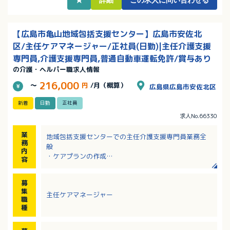
【広島市亀山地域包括支援センター】広島市安佐北
区/主任ケアマネージャー/正社員(日勤)|主任介護支援
専門員,介護支援専門員,普通自動車運転免許/賞与あり
の介護・ヘルパー職求人情報
216,000
～
円
/月（概算）
広島県広島市安佐北区
新着
日勤
正社員
求人No.66330
業
地域包括支援センターでの主任介護支援専門員業務全
務
般
内
・ケアプランの作成
容
・総合相談支援
・介護予防ケアマネジメント
募
・関係機関との連携・連絡調整
集
主任ケアマネージャー
・地域の諸団体とのネットワークづくり
職
・居宅介護支援事業所のケアマネジャーへの支援
種
・公用車を運転しての訪問調査
・その他、上記に付随する業務