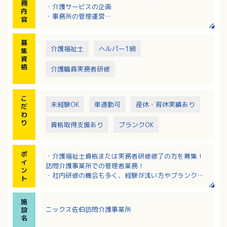
務
・介護サービスの企画
内
・事務所の管理運営
容
・スタッフの管理（現場のフォロー等）
募
介護福祉士
ヘルパー1級
集
資
格
介護職員実務者研修
こ
未経験OK
車通勤可
産休・育休実績あり
だ
わ
り
資格取得支援あり
ブランクOK
ポ
・介護福祉士資格または実務者研修修了の方を募集！
イ
訪問介護事業所での管理者業務！
ン
・社内研修の機会も多く、経験が浅い方やブランクが
ト
ある方も安心！
・固定手当込みで月給294,000～379,000円！昇給制
施
度、退職金制度もあり将来も安心！
ニックス佐伯訪問介護事業所
設
・完全週休二日制で年間休日は121日！ワークライフバ
名
ランスを大切にしながら働けます