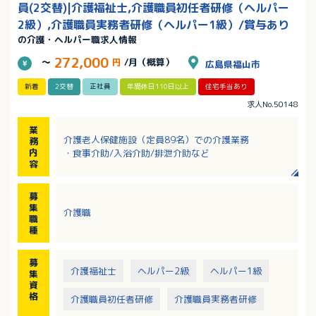
員(2交替)|介護福祉士,介護職員初任者研修（ヘルパー
2級）,介護職員実務者研修（ヘルパー1級）/賞与あり
の介護・ヘルパー職求人情報
272,000
～
円
/月（概算）
広島県福山市
新着
2交替
正社員
年間休日110日以上
住宅手当あり
求人No.50148
業
介護老人保健施設（定員89名）での介護業務
務
内
・食事介助/入浴介助/排泄介助など
容
募
集
介護職
職
種
募
介護福祉士
ヘルパー2級
ヘルパー1級
集
資
格
介護職員初任者研修
介護職員実務者研修