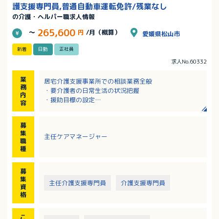
護支援専門員,普通自動車運転免許/残業なし
の介護・ヘルパー職求人情報
265,600
～
円
/月（概算）
愛媛県松山市
新着
日勤
正社員
求人No.60332
業
居宅介護支援事業所での相談業務全般
務
・要介護者の日常生活の状況把握
内
・援助目標の設定
容
・ケアプラン（介護サービス計画）の作成
※介護を必要とされる方のお宅を訪問して対応します
募
※エリア：松山市内（社用車を使用）
集
主任ケアマネージャー
職
種
募
集
主任介護支援専門員
介護支援専門員
資
格
こ