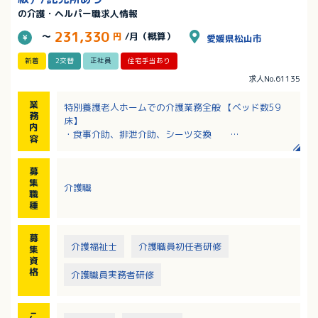
の介護・ヘルパー職求人情報
231,330
～
円
/月（概算）
愛媛県松山市
新着
2交替
正社員
住宅手当あり
求人No.61135
業
特別養護老人ホームでの介護業務全般 【ベッド数59
務
床】
内
・食事介助、排泄介助、シーツ交換
容
・入浴介助：午前中毎日あり
・入居者層：平均介護度4
募
・レクリエーション 有（頻度:毎日 /運営・企画は担当
集
介護職
制）・外出レク 有
職
【1日の流れ】
種
朝食→排泄→昼食→排泄→レク→夕食がベースで各予
定の前後の離着床ケアを行います。また入浴は午前中
募
のみです。
介護福祉士
介護職員初任者研修
集
資
格
介護職員実務者研修
こ