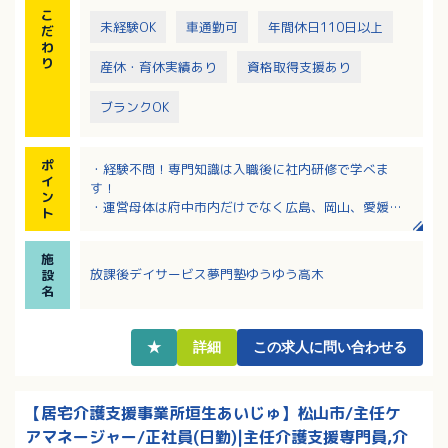
こ
未経験OK
車通勤可
年間休日110日以上
だ
わ
り
産休・育休実績あり
資格取得支援あり
ブランクOK
ポ
・経験不問！専門知識は入職後に社内研修で学べま
イ
す！
ン
・運営母体は府中市内だけでなく広島、岡山、愛媛な
ト
ど広く事業所を展開する法人！
・職員の働きやすいさを大事にしている法人！看護・
施
育児・介護休暇取得実績あり
放課後デイサービス夢門塾ゆうゆう高木
設
・日勤のみの正社員求人！日曜は毎週お休みです
名
・定年65歳！長くご活躍いただける職場です
★
詳細
この求人に問い合わせる
【居宅介護支援事業所垣生あいじゅ】松山市/主任ケ
アマネージャー/正社員(日勤)|主任介護支援専門員,介