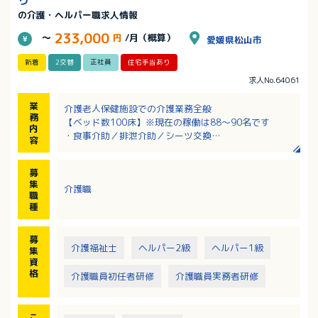
の介護・ヘルパー職求人情報
233,000
～
円
/月（概算）
愛媛県松山市
新着
2交替
正社員
住宅手当あり
求人No.64061
業
介護老人保健施設での介護業務全般
務
【ベッド数100床】※現在の稼働は88～90名です
内
・食事介助／排泄介助／シーツ交換
容
・入浴介助
※夜勤業務は月4回程度
募
・調理：無
集
介護職
・レクリエーション：有
職
・外出レク：無
種
募
介護福祉士
ヘルパー2級
ヘルパー1級
集
資
格
介護職員初任者研修
介護職員実務者研修
こ