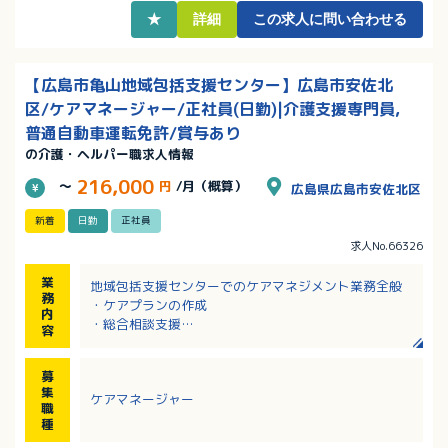
フバランスの充実を大事にして働けます
★
詳細
この求人に問い合わせる
【広島市亀山地域包括支援センター】広島市安佐北
区/ケアマネージャー/正社員(日勤)|介護支援専門員,
普通自動車運転免許/賞与あり
の介護・ヘルパー職求人情報
216,000
～
円
/月（概算）
広島県広島市安佐北区
新着
日勤
正社員
求人No.66326
業
地域包括支援センターでのケアマネジメント業務全般
務
・ケアプランの作成
内
・総合相談支援
容
・介護予防ケアマネジメント
・関係機関との連携・連絡調整
募
・パソコンを使用しての書類作成
集
ケアマネージャー
・公用車を運転しての訪問調査
職
・その他、上記に付随する業務
種