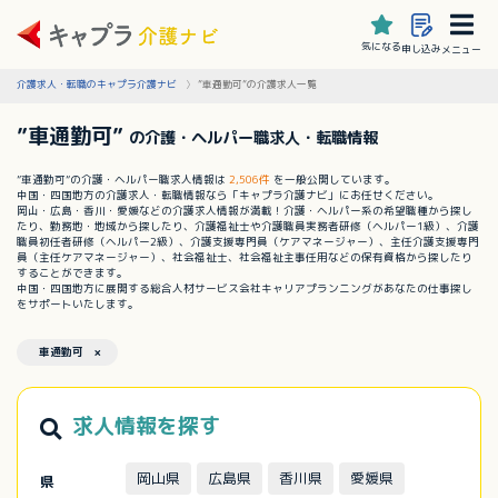
気になる
申し込み
メニュー
介護求人・転職のキャプラ介護ナビ
”車通勤可”の介護求人一覧
”車通勤可”
の介護・ヘルパー職求人・転職情報
”車通勤可”の介護・ヘルパー職求人情報は
2,506件
を一般公開しています。
中国・四国地方の介護求人・転職情報なら「キャプラ介護ナビ」にお任せください。
岡山・広島・香川・愛媛などの介護求人情報が満載！介護・ヘルパー系の希望職種から探し
たり、勤務地・地域から探したり、介護福祉士や介護職員実務者研修（ヘルパー1級）、介護
職員初任者研修（ヘルパー2級）、介護支援専門員（ケアマネージャー）、主任介護支援専門
員（主任ケアマネージャー）、社会福祉士、社会福祉主事任用などの保有資格から探したり
することができます。
中国・四国地方に展開する総合人材サービス会社キャリアプランニングがあなたの仕事探し
をサポートいたします。
車通勤可 ×
求人情報を探す
岡山県
広島県
香川県
愛媛県
県