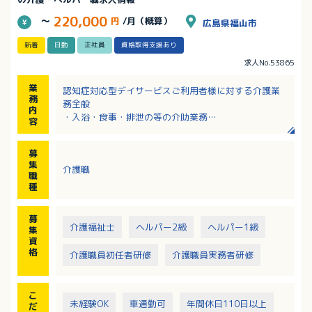
220,000
～
円
/月（概算）
広島県福山市
新着
日勤
正社員
資格取得支援あり
求人No.53865
業
認知症対応型デイサービスご利用者様に対する介護業
務
務全般
内
・入浴・食事・排泄の等の介助業務
容
・機能訓練
・その他介護業務全般
募
※送迎業務あり（AT限定可）
集
介護職
職
種
募
介護福祉士
ヘルパー2級
ヘルパー1級
集
資
格
介護職員初任者研修
介護職員実務者研修
こ
未経験OK
車通勤可
年間休日110日以上
だ