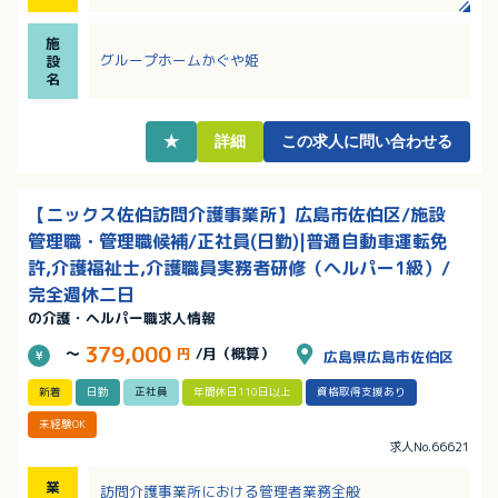
長していける環境です！
・各種手当充実！固定手当と夜勤6回分の手当を含め、
施
月給32万円以上の安定収入！
グループホームかぐや姫
設
・60歳以降も勤務延長あり！幅広い年齢層の職員さん
名
が活躍中です
・マイカー通勤OKで無料駐車場完備！
★
詳細
この求人に問い合わせる
【ニックス佐伯訪問介護事業所】広島市佐伯区/施設
管理職・管理職候補/正社員(日勤)|普通自動車運転免
許,介護福祉士,介護職員実務者研修（ヘルパー1級）/
完全週休二日
の介護・ヘルパー職求人情報
379,000
～
円
/月（概算）
広島県広島市佐伯区
新着
日勤
正社員
年間休日110日以上
資格取得支援あり
未経験OK
求人No.66621
業
訪問介護事業所における管理者業務全般