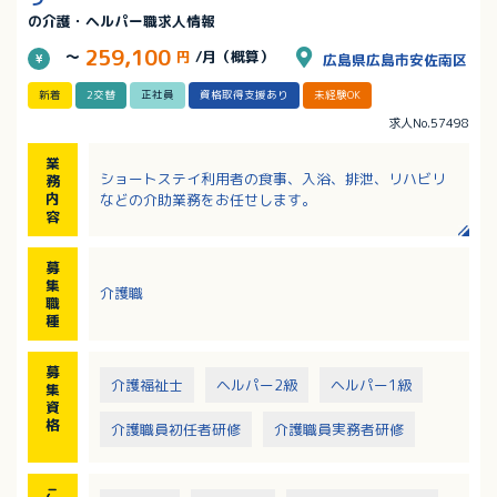
の介護・ヘルパー職求人情報
259,100
～
円
/月（概算）
広島県広島市安佐南区
新着
2交替
正社員
資格取得支援あり
未経験OK
求人No.57498
業
ショートステイ利用者の食事、入浴、排泄、リハビリ
務
内
などの介助業務をお任せします。
容
募
集
介護職
職
種
募
介護福祉士
ヘルパー2級
ヘルパー1級
集
資
格
介護職員初任者研修
介護職員実務者研修
こ