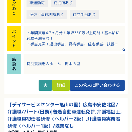
車通勤可
託児所あり
だ
わ
り
産休・育休実績あり
住宅手当あり
ポ
・年間賞与4.7ヶ月分！年収350万以上可能！基本給に
イ
経験考慮有り！
ン
・手当充実！遅出手当、資格手当、住宅手当、扶養手
ト
当などあり！
・夜勤は月4～5回！個人の習熟度を見ながら夜勤デビ
施
ューの時期は決めています！
特別養護老人ホーム 梅本の里
設
・ボトムUP型の経営風土が魅力！職員の意見を取り入
名
れて、働きやすさを大事にしたルールや仕組みづくり
をしています！
・たとえば、「休憩は別室でしっかりとる」や、「有
★
詳細
この求人に問い合わせる
休はとりやすい雰囲気がある」など、「当たり前」な
ことが当たり前な職場！
【デイサービスセンター亀山の里】広島市安佐北区/
介護職/パート(日勤)|普通自動車運転免許,介護福祉士,
介護職員初任者研修（ヘルパー2級）,介護職員実務者
研修（ヘルパー1級）/残業なし