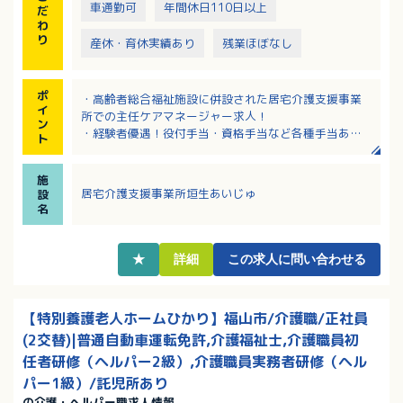
車通勤可
年間休日110日以上
だ
わ
り
産休・育休実績あり
残業ほぼなし
ポ
・高齢者総合福祉施設に併設された居宅介護支援事業
イ
所での主任ケアマネージャー求人！
ン
・経験者優遇！役付手当・資格手当など各種手当あ
ト
り！
・大手法人母体で安心！研修や教育体制なども充実！
施
・複数施設があり法人内でキャリアアップを目指せま
居宅介護支援事業所垣生あいじゅ
設
す！
名
・定年一律65歳、再雇用制度を利用して上限70歳まで
長く活躍していただける職場です
★
詳細
この求人に問い合わせる
【特別養護老人ホームひかり】福山市/介護職/正社員
(2交替)|普通自動車運転免許,介護福祉士,介護職員初
任者研修（ヘルパー2級）,介護職員実務者研修（ヘル
パー1級）/託児所あり
の介護・ヘルパー職求人情報