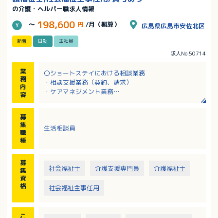
の介護・ヘルパー職求人情報
198,600
～
円
/月（概算）
広島県広島市安佐北区
新着
日勤
正社員
求人No.50714
業
〇ショートステイにおける相談業務
務
・相談支援業務（契約、請求）
内
・ケアマネジメント業務
容
・関係機関との連携、連絡調整業務
・パソコンを使用しての書類作成業務
募
・公用車を運転しての送迎業務
集
生活相談員
・その他、上記に付随する業務
職
種
〇定員9床
募
社会福祉士
介護支援専門員
介護福祉士
集
資
格
社会福祉主事任用
こ