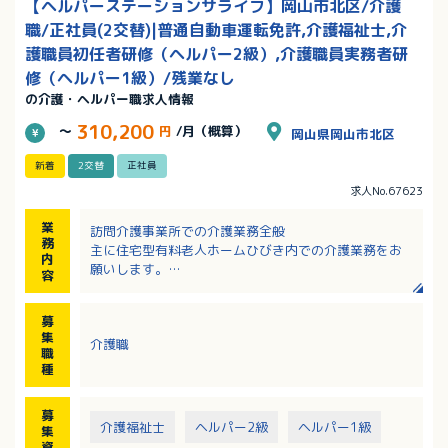
【ヘルパーステーションサライフ】岡山市北区/介護
職/正社員(2交替)|普通自動車運転免許,介護福祉士,介
護職員初任者研修（ヘルパー2級）,介護職員実務者研
修（ヘルパー1級）/残業なし
の介護・ヘルパー職求人情報
310,200
～
円
/月（概算）
岡山県岡山市北区
新着
2交替
正社員
求人No.67623
業
訪問介護事業所での介護業務全般
務
主に住宅型有料老人ホームひびき内での介護業務をお
内
願いします。
容
近隣にお住まいのお客様のご自宅に訪問することもあ
ります。
募
集
介護職
職
種
募
介護福祉士
ヘルパー2級
ヘルパー1級
集
資