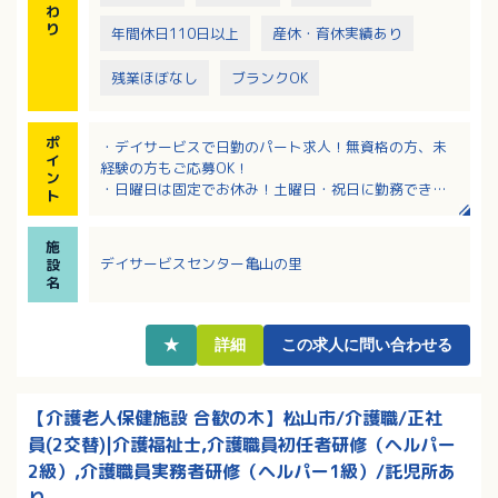
わ
り
年間休日110日以上
産休・育休実績あり
残業ほぼなし
ブランクOK
ポ
・デイサービスで日勤のパート求人！無資格の方、未
イ
経験の方もご応募OK！
ン
・日曜日は固定でお休み！土曜日・祝日に勤務できる
ト
方歓迎！
・祝日に勤務する場合、祝日手当として時給200円アッ
施
プ！
デイサービスセンター亀山の里
設
・手芸や書道、将棋など、あなたの特技が業務に活か
名
せます！
・頑張り次第で昇給あり！
・マイカー通勤OK！無料駐車場完備！
★
詳細
この求人に問い合わせる
【介護老人保健施設 合歓の木】松山市/介護職/正社
員(2交替)|介護福祉士,介護職員初任者研修（ヘルパー
2級）,介護職員実務者研修（ヘルパー1級）/託児所あ
り