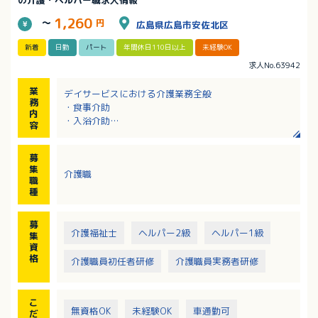
の介護・ヘルパー職求人情報
1,260
～
円
広島県広島市安佐北区
新着
日勤
パート
年間休日110日以上
未経験OK
求人No.63942
業
デイサービスにおける介護業務全般
務
・食事介助
内
・入浴介助
容
・排せつ介助
・レクリエーション活動（※企画立案はなし）
募
・送迎 など
集
介護職
職
種
募
介護福祉士
ヘルパー2級
ヘルパー1級
集
資
格
介護職員初任者研修
介護職員実務者研修
こ
無資格OK
未経験OK
車通勤可
だ