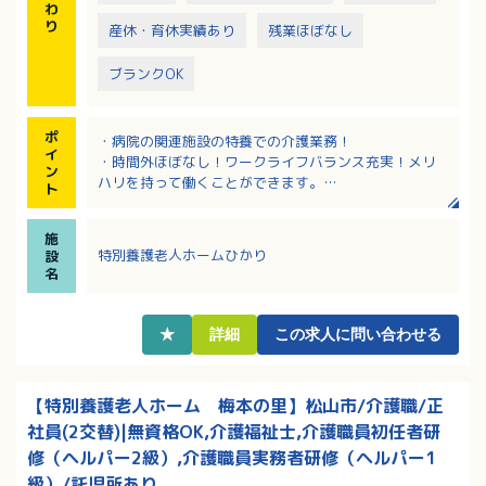
わ
り
産休・育休実績あり
残業ほぼなし
ブランクOK
ポ
・病院の関連施設の特養での介護業務！
イ
・時間外ほぼなし！ワークライフバランス充実！メリ
ン
ハリを持って働くことができます。
ト
・認可の事業所内保育園、正社員の時短勤務制度、保
育手当や学童保育手当などの子育て支援あり。
施
・育児に伴う出勤日や就業時間の変更、学校行事や子
特別養護老人ホームひかり
設
供の病気等の急な休み相談可能。
名
・内部研修、各種研修参加費は法人負担と、教育体制
に力を入れています。
★
詳細
この求人に問い合わせる
【特別養護老人ホーム 梅本の里】松山市/介護職/正
社員(2交替)|無資格OK,介護福祉士,介護職員初任者研
修（ヘルパー2級）,介護職員実務者研修（ヘルパー1
級）/託児所あり