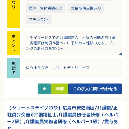
わ
り
産休・育休実績あり
資格取得支援あり
ブランクOK
ポ
・デイサービスでの介護職求人！人気の日勤のお仕事
イ
・各種研修制度が整っているため未経験の方や、ブラ
ン
ンクのある方も安心
ト
・希望休制度もあり働きやすさを大事にしている職場
・資格取得支援制度あり！キャリアアップを応援しま
施
す
ゆうゆう今津 リゾートデイサービス
設
・幅広い世代の方が活躍中
名
★
詳細
この求人に問い合わせる
【ショートステイいわや】広島市安佐南区/介護職/正
社員(2交替)|介護福祉士,介護職員初任者研修（ヘルパ
ー2級）,介護職員実務者研修（ヘルパー1級）/賞与あ
り