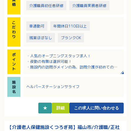
格
介護職員初任者研修
介護職員実務者研修
こ
車通勤可
年間休日110日以上
だ
わ
り
残業ほぼなし
ブランクOK
ポ
・人気のオープニングスタッフ求人！
イ
・夜勤の有無は選択可能！
ン
・施設内の訪問がメインの為、訪問介護が初めての方
ト
でも安心！
施
ヘルパーステーションサライフ
設
名
★
詳細
この求人に問い合わせる
【介護老人保健施設くつろぎ苑】福山市/介護職/正社