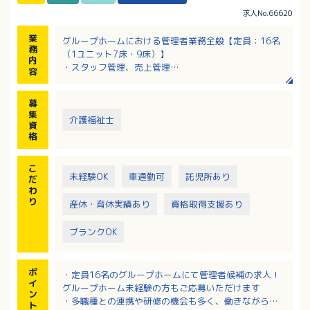
求人No.66620
業
グループホームにおける管理者業務全般【定員：16名
務
（1ユニット7床・9床）】
内
・スタッフ管理、売上管理
容
・介護、看護、リハビリなどすべての業務のマネジメ
ント
募
・職場環境づくり
集
・介護業務（食事介助、入浴介助、排せつ介助など）
介護福祉士
資
格
こ
未経験OK
車通勤可
託児所あり
だ
わ
り
産休・育休実績あり
資格取得支援あり
ブランクOK
ポ
・定員16名のグループホームにて管理者候補の求人！
イ
グループホーム未経験の方もご応募いただけます
ン
・多職種との連携や研修の機会も多く、働きながら成
ト