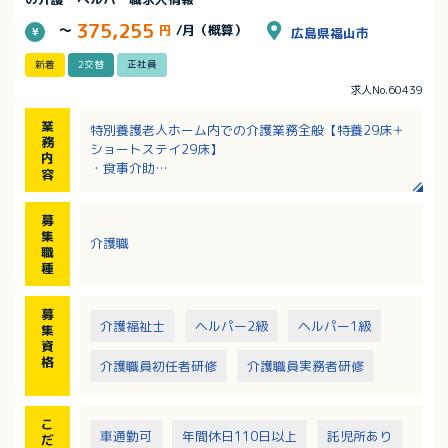
375,255
～
円
/月（概算）
広島県福山市
新着
2交替
正社員
求人No.60439
業
特別養護老人ホーム内での介護業務全般【特養29床＋
務
ショートステイ29床】
内
・食事介助
容
・排泄介助
・身の回りのお世話 等
募
集
介護職
職
種
募
介護福祉士
ヘルパー2級
ヘルパー1級
集
資
格
介護職員初任者研修
介護職員実務者研修
こ
車通勤可
年間休日110日以上
託児所あり
だ