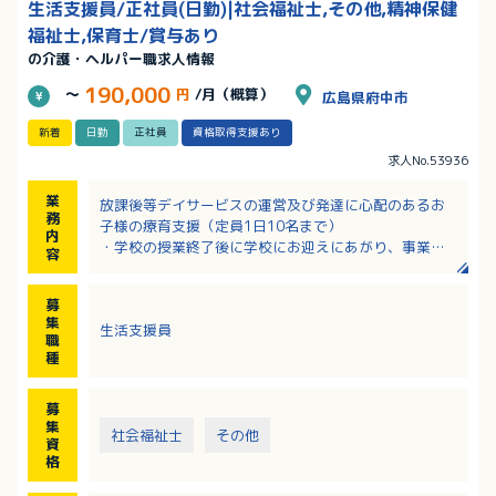
生活支援員/正社員(日勤)|社会福祉士,その他,精神保健
福祉士,保育士/賞与あり
の介護・ヘルパー職求人情報
190,000
～
円
/月（概算）
広島県府中市
新着
日勤
正社員
資格取得支援あり
求人No.53936
業
放課後等デイサービスの運営及び発達に心配のあるお
務
子様の療育支援（定員1日10名まで）
内
・学校の授業終了後に学校にお迎えにあがり、事業所
容
内にて保健管理
・おやつ、宿題、遊びなどを支援し、自宅までお送り
募
します
集
生活支援員
・発達段階に応じて訓練や創作活動を行います
職
種
募
集
社会福祉士
その他
資
格