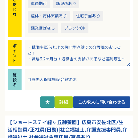
車通勤可
託児所あり
だ
わ
り
産休・育休実績あり
住宅手当あり
残業ほぼなし
ブランクOK
ポ
・稼働率85％以上の強化型老健での介護職のおしご
イ
と！
ン
・賞与3.2ヶ月分！退職金の支給があるなど福利厚生充
ト
実
・夜勤手当は1回9,000円支給！
施
・3ヶ月間プリセプターと同じシフトで勤務の為、ブラ
介護老人保健施設 合歓の木
設
ンクのある方・施設経験浅い方も安心！
名
・該当者には住宅手当あり！入居可能住宅もあるので
ご相談ください
★
詳細
この求人に問い合わせる
【ショートステイ緑ヶ丘静養園】広島市安佐北区/生
活相談員/正社員(日勤)|社会福祉士,介護支援専門員,介
護福祉士,社会福祉主事任用/賞与あり