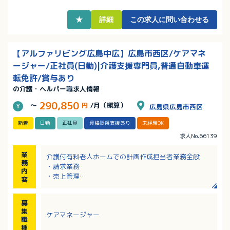
・最寄り駅から徒歩10分とアクセス良好！無料駐車場
完備でマイカー通勤もOK！
★
詳細
この求人に問い合わせる
【アルファリビング広島中広】広島市西区/ケアマネ
ージャー/正社員(日勤)|介護支援専門員,普通自動車運
転免許/賞与あり
の介護・ヘルパー職求人情報
290,850
～
円
/月（概算）
広島県広島市西区
新着
日勤
正社員
資格取得支援あり
未経験OK
求人No.66139
業
介護付有料老人ホームでの計画作成担当者業務全般
務
・請求業務
内
・売上管理
容
・運営参画
・ケアプラン作成
募
・外部連携
集
ケアマネージャー
※入社後、3ヶ月間のサポート制度あり
職
種